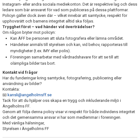
Instagram- eller andra sociala mediekonton. Det är respektive lag och dess
ledare som bär ansvaret för vad som publiceras på dessa plattformar.
Policyn gäller dock även där – vilket innebär att samtycke, respekt för
upphovsrätt och barnens integritet alltid ska följas.
Trygghet först – vad händer vid överträdelser?
Om någon bryter mot policyn:
Kan ÄFF be personen att sluta fotografera eller lämna området.
Händelser anmäls till styrelsen och kan, vid behov, rapporteras till
myndigheter (t.ex. IMY eller polis).
Föreningen samarbetar med vårdnadshavare för att se till att
olämpliga bilder tas bort.
Kontakt vid frågor
Har du funderingar kring samtycke, fotografering, publicering eller
användning av bilder?
Kontakta:
📧
kansli@angelholmsff.se
Tack för att du hjälper oss skapa en trygg och inkluderande miljö i
Ängelholms FF.
Genom att följa denna policy visar vi respekt för både individens integritet
och det gemensamma ansvar vi har som medlemmar i föreningen.
Med vänliga hälsningar,
Styrelsen i Ängelholms FF