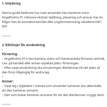
1. Inledning
GDPR
Denna guide beskriver hur man använder Veo-kameran inom
Ängelholms FF, inklusive skötsel, laddning, placering och ansvar. Har du
frågor kan du kontakta kansliet eller ungdomsansvarig /akademichef i
ÄFF.
⸻
2. Riktlinjer för användning
•
Förvaring:
– Ängelholms FF:s Veo-kamera, stativ och kameraväska förvaras centralt,
t.ex. på kansliet eller annan utpekad plats i föreningen.
– Efter varje användning ska utrustningen återlämnas till rätt plats så
den finns tillgänglig för andra lag.
•
Ansvar:
– Varje lag / lagledare / tränare som använder kameran ska säkerställa
att den hanteras varsamt.
– Den som bokar kameran ansvarar för att den återlämnas i tryggt skick.
⸻