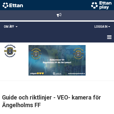
OM ÄFF
LOGGA IN
OM ÄFF
VÄRDEGRUND
HÅLLBARHETSARBETE
AVGIFTER
INFORMATIONSMATERIAL
Guide och riktlinjer - VEO- kamera för
POLICYS
Ängelholms FF
KONTAKT