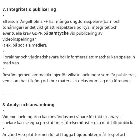
7. Integritet & publicering
•
Eftersom Ängelholms FF har många ungdomsspelare (barn och
tonåringar) är det viktigt att respektera policys, integritet och
eventuella krav GDPR på
samtycke
vid publicering av
videoinspelningar
(t.ex. på sociala medier).
•
Föräldrar och vårdnadshavare bör informeras att matcher kan spelas in
med Veo.
•
Bestäm gemensamma riktlinjer för vilka inspelningar som får publiceras,
vem som har tillgång och hur materialet delas inom lag och förening.
⸻
8. Analys och användning
•
Videoinspelningarna kan användas av tränare för taktisk analys –
spelare kan se egna prestationer, rörelsemönster och matchögonblick.
•
Använd Veo-plattformen för att tagga höjdpunkter, mål, frispel och