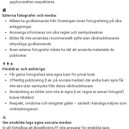
upphovsrätten respekteras.
📰
Externa fotografer och media:
Måste ha godkännande från föreningen innan fotografering på våra
anläggningar.
Ansvariga informeras om våra regler och samtyckeskrav.
Bilder får inte användas i kommersiellt syfte utan vårdnadshavares
uttryckliga godkännande.
Även externa fotografer måste ha rätt att använda materialet de
publicerar.
👨‍👩‍👧
Föräldrar och anhöriga:
Får gärna fotografera sina egna barn för privat bruk.
Offentlig publicering (t.ex. på sociala medier) där andra barn syns får
inte ske utan samtycke från deras vårdnadshavare.
Användning av bilder som inte är egna (t.ex. tagna av annan fotograf)
kräver tillstånd.
Respekt, omdöme och integritet gäller – särskilt i känsliga miljöer som
omklädningsrum.
⚠️
Om enskilda lags egna sociala medier
Vi vill förtydliga att Ängelholms FF inte ansvarar för enskilda lags