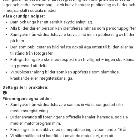
läger och andra evenemang – och hur vi hanterar publicering av bilder och
filmer, särskilt i sociala medier.
Våra grundprinciper:
Barn och unga har ett särskilt skydd enligt lag.
Alla bilder där en person kan identifieras räknas som personuppgifter.
Samtycke från vårdnadshavare krävs alltid innan publicering av bilder
på barn.
Den som publicerar en bild måste också äga rätten till bilden eller ha
tillstånd från fotografen.
Fotografering ska ske med respekt och frivillighet – ingen ska känna
sig pressad att delta.
Vi publicerar aldrig bilder som kan uppfattas som olämpliga,
kränkande eller integritetskänsliga.
Detta gäller i praktiken:
📷
Föreningens egna bilder:
Samtycke från vårdnadshavare samlas in vid säsongsstart eller
medlemsregistrering.
Bilder används till föreningens officiella kanaler: hemsida, sociala
medier, matchprogram m.m.
Föreningen är restriktiv med namnpublicering av barn under 16 år.
Vi säkerställer att vi har rätt att använda materialet, och att