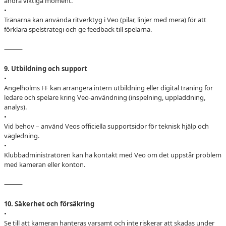
andra viktiga moment.
•
Tränarna kan använda ritverktyg i Veo (pilar, linjer med mera) för att
förklara spelstrategi och ge feedback till spelarna.
⸻
9. Utbildning och support
•
Ängelholms FF kan arrangera intern utbildning eller digital träning för
ledare och spelare kring Veo-användning (inspelning, uppladdning,
analys).
•
Vid behov – använd Veos officiella supportsidor för teknisk hjälp och
vägledning.
•
Klubbadministratören kan ha kontakt med Veo om det uppstår problem
med kameran eller konton.
⸻
10. Säkerhet och försäkring
•
Se till att kameran hanteras varsamt och inte riskerar att skadas under