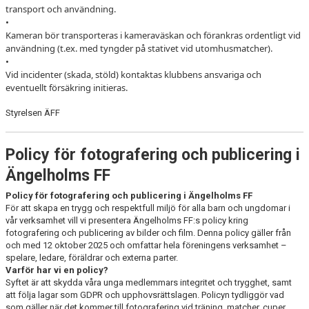
transport och användning.
•
Kameran bör transporteras i kameraväskan och förankras ordentligt vid
användning (t.ex. med tyngder på stativet vid utomhusmatcher).
•
Vid incidenter (skada, stöld) kontaktas klubbens ansvariga och
eventuellt försäkring initieras.
Styrelsen ÄFF
Policy för fotografering och publicering i
Ängelholms FF
Policy för fotografering och publicering i Ängelholms FF
För att skapa en trygg och respektfull miljö för alla barn och ungdomar i
vår verksamhet vill vi presentera Ängelholms FF:s policy kring
fotografering och publicering av bilder och film. Denna policy gäller från
och med 12 oktober 2025 och omfattar hela föreningens verksamhet –
spelare, ledare, föräldrar och externa parter.
Varför har vi en policy?
Syftet är att skydda våra unga medlemmars integritet och trygghet, samt
att följa lagar som GDPR och upphovsrättslagen. Policyn tydliggör vad
som gäller när det kommer till fotografering vid träning, matcher, cuper,