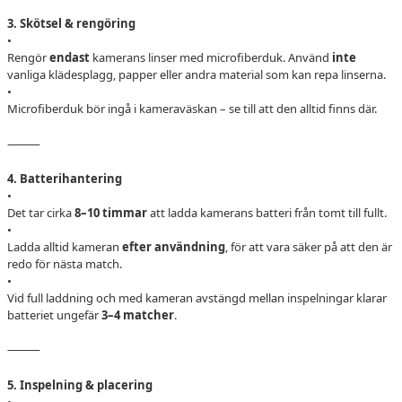
3. Skötsel & rengöring
•
Rengör
endast
kamerans linser med microfiberduk. Använd
inte
vanliga klädesplagg, papper eller andra material som kan repa linserna.
•
Microfiberduk bör ingå i kameraväskan – se till att den alltid finns där.
⸻
4. Batterihantering
•
Det tar cirka
8–10 timmar
att ladda kamerans batteri från tomt till fullt.
•
Ladda alltid kameran
efter användning
, för att vara säker på att den är
redo för nästa match.
•
Vid full laddning och med kameran avstängd mellan inspelningar klarar
batteriet ungefär
3–4 matcher
.
⸻
5. Inspelning & placering
•