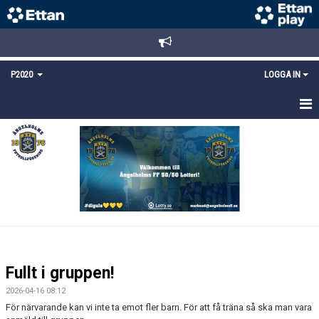
P2020
LOGGA IN
HEM
NYHETER
KALENDER
MATCHER
TRUPPEN
Fullt i gruppen!
BILDGALLERI
2026-04-16 08:12
För närvarande kan vi inte ta emot fler barn. För att få träna så ska man vara
DOKUMENT