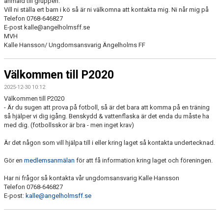
anmäld till gruppen.
Vill ni ställa ert barn i kö så är ni välkomna att kontakta mig. Ni når mig på
Telefon 0768-646827
KONTAKT
E-post kalle@angelholmsff.se
MVH
Kalle Hansson/ Ungdomsansvarig Ängelholms FF
Välkommen till P2020
2025-12-30 10:12
Välkommen till P2020
- Är du sugen att prova på fotboll, så är det bara att komma på en träning
så hjälper vi dig igång. Benskydd & vattenflaska är det enda du måste ha
med dig. (fotbollsskor är bra - men inget krav)
Är det någon som vill hjälpa till i eller kring laget så kontakta undertecknad.
Gör en
medlemsanmälan
för att få information kring laget och föreningen.
Har ni frågor så kontakta vår ungdomsansvarig Kalle Hansson
Telefon 0768-646827
E-post:
kalle@angelholmsff.se