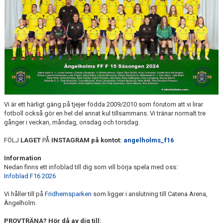
KONTAKT
PLANSKISS FRIDHEMSPARKEN
Vi är ett härligt gäng på tjejer födda 2009/2010 som förutom att vi lirar
fotboll också gör en hel del annat kul tillsammans. Vi tränar normalt tre
gånger i veckan, måndag, onsdag och torsdag.
FÖLJ
LAGET
PÅ
INSTAGRAM på kontot:
angelholms_f16
Information
Nedan finns ett infoblad till dig som vill börja spela med oss:
Infoblad F16 2026
Vi håller till på
Fridhemsparken
som ligger i anslutning till Catena Arena,
Ängelholm.
PROVTRÄNA? Hör då av dig till: