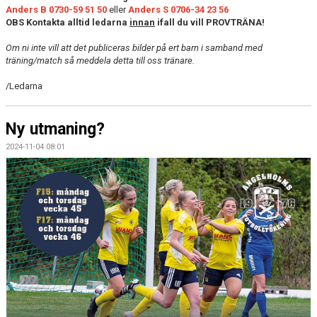
Anders B 0730-59 51 50
eller
Anders S 0706-34 23 56
OBS Kontakta alltid ledarna
innan
ifall du vill PROVTRÄNA!
Om ni inte vill att det publiceras bilder på ert barn i samband med
träning/match så meddela detta till oss tränare.
/Ledarna
Ny utmaning?
2024-11-04 08:01