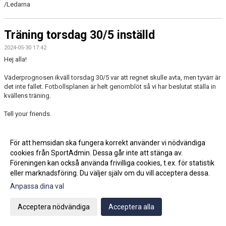
/Ledarna
Träning torsdag 30/5 inställd
2024-05-30 17:42
Hej alla!
Väderprognosen ikväll torsdag 30/5 var att regnet skulle avta, men tyvärr är
det inte fallet. Fotbollsplanen är helt genomblöt så vi har beslutat ställa in
kvällens träning.
Tell your friends.
/Ledarna
För att hemsidan ska fungera korrekt använder vi nödvändiga
cookies från SportAdmin. Dessa går inte att stänga av.
Fler nyheter >>
Föreningen kan också använda frivilliga cookies, t.ex. för statistik
eller marknadsföring. Du väljer själv om du vill acceptera dessa.
Anpassa dina val
Cookie-inställningar
Gå till Webbversion
Acceptera nödvändiga
Acceptera alla