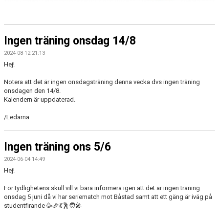
Ingen träning onsdag 14/8
2024-08-12 21:13
Hej!
Notera att det är ingen onsdagsträning denna vecka dvs ingen träning
onsdagen den 14/8.
Kalendern är uppdaterad.
/Ledarna
Ingen träning ons 5/6
2024-06-04 14:49
Hej!
För tydlighetens skull vill vi bara informera igen att det är ingen träning
onsdag 5 juni då vi har seriematch mot Båstad samt att ett gäng är iväg på
studentfirande 🥳🎉💃🕺🧑‍🎤