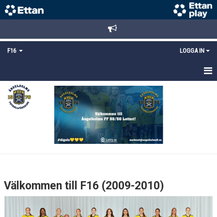
F16
LOGGA IN
HEM
NYHETER
TRUPPEN
KALENDER
MATCHER
Välkommen till F16 (2009-2010)
DOKUMENT
BILDGALLERI