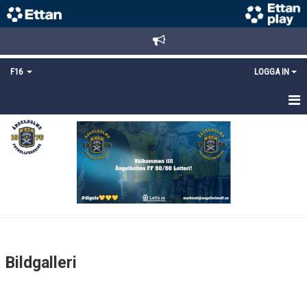
F16
LOGGA IN
HEM
NYHETER
TRUPPEN
KALENDER
MATCHER
Bildgalleri
DOKUMENT
BILDGALLERI