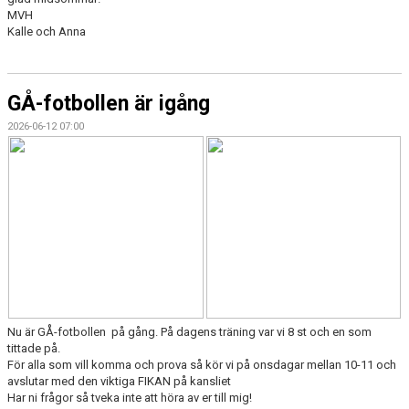
MVH
Kalle och Anna
GÅ-fotbollen är igång
2026-06-12 07:00
Nu är GÅ-fotbollen på gång. På dagens träning var vi 8 st och en som
tittade på.
För alla som vill komma och prova så kör vi på onsdagar mellan 10-11 och
avslutar med den viktiga FIKAN på kansliet
Har ni frågor så tveka inte att höra av er till mig!