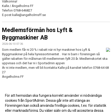
Välkomna!
Kalle / Ängelholms FF
Telefon 0768-646827
E-post kalle@angelholmsff.se
Medlemsförmån hos Lyft &
Byggmaskiner AB
2026-06-10 07:36
Som medlem får ni 20 % i rabatt när ni hyr maskiner hos Lyft &
Byggmaskiner på hela hyressortimentet . Har ni barn i föreningen så
gäller rabatten för målsman till medlemmen fyllt 20 år. Medlemskortet ska
uppvisas och det har ni i Sportadmin appen
Är ni inte medlem, men vill bli kontakta Kalle på kansliet telefon 0768-64 68
27
Ängelholms FF
För att hemsidan ska fungera korrekt använder vi nödvändiga
cookies från SportAdmin. Dessa går inte att stänga av.
Fler nyheter >>
Föreningen kan också använda frivilliga cookies, t.ex. för statistik
eller marknadsföring. Du väljer själv om du vill acceptera dessa.