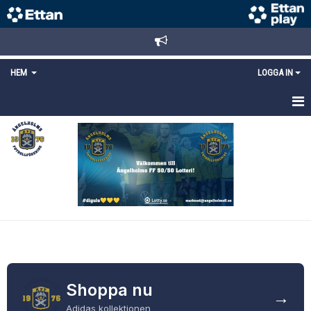
HEM
LOGGA IN
STARTSIDA
NYHETER
ANMÄLAN/REGISTRERING
POLICYS
FÖRKÖP BILJETTER
LÄNKAR
Shoppa nu
→
Adidas kollektionen