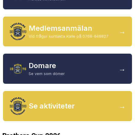
MEDLEMS OCH TRÄNINGSAVGIFTER
Medlemsanmälan
→
Vid frågor kontakta Kalle på 0768-646827
Domare
→
Se vem som dömer
Se aktiviteter
→