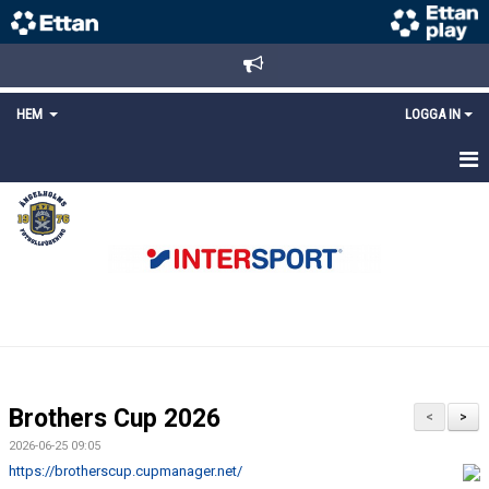
HEM
LOGGA IN
STARTSIDA
NYHETER
ANMÄLAN/REGISTRERING
POLICYS
FÖRKÖP BILJETTER
Brothers Cup 2026
<
>
LÄNKAR
2026-06-25 09:05
https://brotherscup.cupmanager.net/