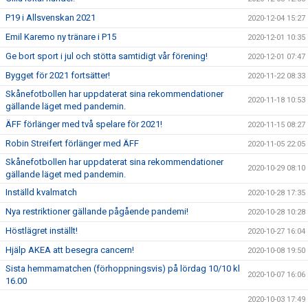
P19 i Allsvenskan 2021
2020-12-04 15:27
Emil Karemo ny tränare i P15
2020-12-01 10:35
Ge bort sport i jul och stötta samtidigt vår förening!
2020-12-01 07:47
Bygget för 2021 fortsätter!
2020-11-22 08:33
Skånefotbollen har uppdaterat sina rekommendationer
2020-11-18 10:53
gällande läget med pandemin.
ÄFF förlänger med två spelare för 2021!
2020-11-15 08:27
Robin Streifert förlänger med ÄFF
2020-11-05 22:05
Skånefotbollen har uppdaterat sina rekommendationer
2020-10-29 08:10
gällande läget med pandemin.
Inställd kvalmatch
2020-10-28 17:35
Nya restriktioner gällande pågående pandemi!
2020-10-28 10:28
Höstlägret inställt!
2020-10-27 16:04
Hjälp AKEA att besegra cancern!
2020-10-08 19:50
Sista hemmamatchen (förhoppningsvis) på lördag 10/10 kl
2020-10-07 16:06
16.00
2020-10-03 17:49