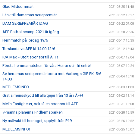
Glad Midsommar!
2021-06-25 11:48
Länk till damernas seriepremiär.
2021-06-22 19:17
DAM SERIEPREMIÄR IDAG
2021-06-22 07:08
ÄFF Fotbollscamp 2021 är igång
2021-06-20 20:36
Herr match på lördag 19/6
2021-06-17 10:35
Torslanda vs ÄFF kl 14:00 12/6
2021-06-12 13:43
ICA Maxi - Stolt sponsor till ÄFF!
2021-06-07 19:04
Första hemmamatchen för våra Herrar och fri entré!
2021-06-07 10:24
Se herrarnas seriepremiär borta mot Varbergs GIF FK, 5/6
2021-06-04 16:10
14.00
MEDLEMSINFO
2021-06-03 11:03
Gratis mensskydd till alla tjejer från 13 år i ÄFF!
2021-06-02 18:14
Melin Fastigheter, också en sponsor till ÄFF
2021-05-31 16:08
7-manna planerna Fridhemsparken
2021-05-28 15:59
Ny målvakt till herrlaget, upplyft från P19.
2021-05-26 19:52
MEDLEMSINFO!
2021-05-25 10:07