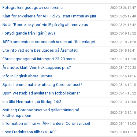
Fotograferingsdags av seniorerna
2020-03-26 19:47
Klart för enkelserie för ÄFF i div 2, start i mitten av juni
2020-03-25 12:48
Nu är "Rondellskylten" vid IP på väg att renoveras
2020-03-24 13:42
Förtydligande från i går (18/3)
2020-03-19 13:32
ÄFF kommenterar corona och seriestart för herrlaget
2020-03-18 21:20
Lite info vad som beslutades på Årsmötet!
2020-03-18 15:41
Föreningsdagar på Intersport 23-29 mars
2020-03-18 10:30
Årsmötet klart! Vem fick Lappens pris?
2020-03-17 20:33
Info in English about Corona
2020-03-16 14:16
Spela hemmamatcher ute ang Coronaviruset?
2020-03-16 10:15
Björn Westerblad avslutar sin fotbollskarriär
2020-03-14 13:32
Inställd Herrmatch på lördag 14/3
2020-03-13 12:00
Nytt ang Coronaviruset vad gäller träning på
2020-03-13 10:18
Fridhemsparken
Information om hur vi i ÄFF hanterar Coronaviruset
2020-03-11 12:03
Love Fredriksson tillbaka i ÄFF
2020-03-09 15:18