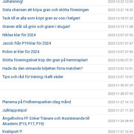
Julhälsning!
2023-12-22 12:00
Sista chansen att köpa gran och stötta föreningen
2023-12-21 18:35
Tack till er alla som köpt gran av oss i helgen!
2023-12-18 07:23
Granen står så grön och grann i stugan!
2023-12-13 11:08
Niklas klar för 2024
2023-12-07 07:50
Jacob från P19 klar för 2024
2023-12-07 07:47
Robin är klar för 2024
2023-12-07 07:45
Stötta föreningslivet köp din gran på hemmaplan!
2023-12-06 07:31
Hade du den vinnande biljetten förra matchen?
2023-12-05 10:01
Tips och råd för träning i kallt väder
2023-12-01 10:07
2023-11-30 07:29
2023-11-28 07:59
Planerna på Fridhemsparken idag månd
2023-11-27 14:12
Julklappstips!
2023-11-27 11:29
Ängelholms FF Söker Tränare och Assisterande till
2023-11-24 08:49
Akademi (P15, P17, P19)
Kvalspurt !!!
2023-11-21 16:44