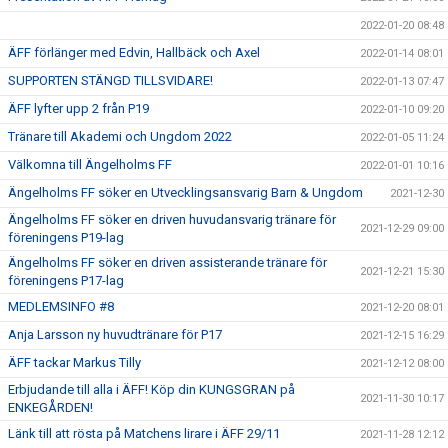
2022-01-20 08:48
ÄFF förlänger med Edvin, Hallbäck och Axel
2022-01-14 08:01
SUPPORTEN STÄNGD TILLSVIDARE!
2022-01-13 07:47
ÄFF lyfter upp 2 från P19
2022-01-10 09:20
Tränare till Akademi och Ungdom 2022
2022-01-05 11:24
Välkomna till Ängelholms FF
2022-01-01 10:16
Ängelholms FF söker en Utvecklingsansvarig Barn & Ungdom
2021-12-30
Ängelholms FF söker en driven huvudansvarig tränare för
2021-12-29 09:00
föreningens P19-lag
Ängelholms FF söker en driven assisterande tränare för
2021-12-21 15:30
föreningens P17-lag
MEDLEMSINFO #8
2021-12-20 08:01
Anja Larsson ny huvudtränare för P17
2021-12-15 16:29
ÄFF tackar Markus Tilly
2021-12-12 08:00
Erbjudande till alla i ÄFF! Köp din KUNGSGRAN på
2021-11-30 10:17
ENKEGÅRDEN!
Länk till att rösta på Matchens lirare i ÄFF 29/11
2021-11-28 12:12