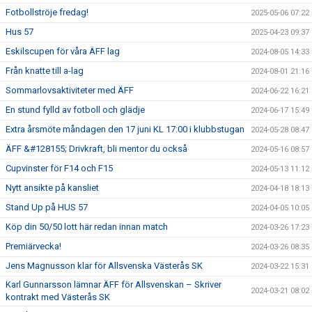
Fotbollströje fredag!
2025-05-06 07:22
Hus 57
2025-04-23 09:37
Eskilscupen för våra ÄFF lag
2024-08-05 14:33
Från knatte till a-lag
2024-08-01 21:16
Sommarlovsaktiviteter med ÄFF
2024-06-22 16:21
En stund fylld av fotboll och glädje
2024-06-17 15:49
Extra årsmöte måndagen den 17 juni KL 17:00 i klubbstugan
2024-05-28 08:47
ÄFF &#128155; Drivkraft, bli mentor du också
2024-05-16 08:57
Cupvinster för F14 och F15
2024-05-13 11:12
Nytt ansikte på kansliet
2024-04-18 18:13
Stand Up på HUS 57
2024-04-05 10:05
Köp din 50/50 lott här redan innan match
2024-03-26 17:23
Premiärvecka!
2024-03-26 08:35
Jens Magnusson klar för Allsvenska Västerås SK
2024-03-22 15:31
Karl Gunnarsson lämnar ÄFF för Allsvenskan – Skriver
2024-03-21 08:02
kontrakt med Västerås SK