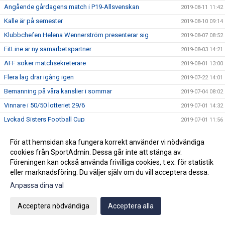
Angående gårdagens match i P19-Allsvenskan
2019-08-11 11:42
Kalle är på semester
2019-08-10 09:14
Klubbchefen Helena Wennerström presenterar sig
2019-08-07 08:52
FitLine är ny samarbetspartner
2019-08-03 14:21
ÄFF söker matchsekreterare
2019-08-01 13:00
Flera lag drar igång igen
2019-07-22 14:01
Bemanning på våra kanslier i sommar
2019-07-04 08:02
Vinnare i 50/50 lotteriet 29/6
2019-07-01 14:32
Lyckad Sisters Football Cup
2019-07-01 11:56
Ladda ner Min Fotboll-appen
2019-06-22 12:00
För att hemsidan ska fungera korrekt använder vi nödvändiga
Dan Norberg har gått STAC-utbildning
2019-06-21 12:00
cookies från SportAdmin. Dessa går inte att stänga av.
Glad midsommar!
Föreningen kan också använda frivilliga cookies, t.ex. för statistik
2019-06-20 10:34
eller marknadsföring. Du väljer själv om du vill acceptera dessa.
Vinnare i 50/50 lotteriet 15/6
2019-06-17 15:05
Anpassa dina val
FREJA är ny samarbetspartner
2019-06-14 14:42
Spelschemat i Sisters Football Cup är klart
2019-06-14 12:40
Acceptera nödvändiga
Acceptera alla
Ungdomskansliet stängt idag
2019-06-14 07:50