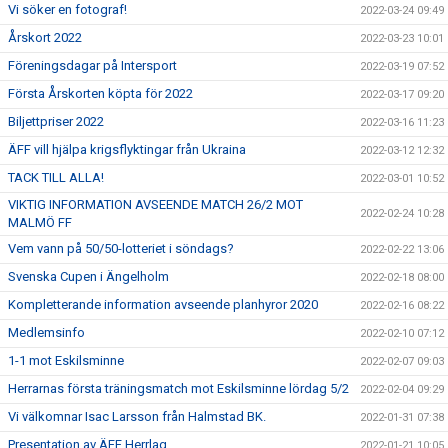
Vi söker en fotograf!
2022-03-24 09:49
Årskort 2022
2022-03-23 10:01
Föreningsdagar på Intersport
2022-03-19 07:52
Första Årskorten köpta för 2022
2022-03-17 09:20
Biljettpriser 2022
2022-03-16 11:23
ÄFF vill hjälpa krigsflyktingar från Ukraina
2022-03-12 12:32
TACK TILL ALLA!
2022-03-01 10:52
VIKTIG INFORMATION AVSEENDE MATCH 26/2 MOT
2022-02-24 10:28
MALMÖ FF
Vem vann på 50/50-lotteriet i söndags?
2022-02-22 13:06
Svenska Cupen i Ängelholm
2022-02-18 08:00
Kompletterande information avseende planhyror 2020
2022-02-16 08:22
Medlemsinfo
2022-02-10 07:12
1-1 mot Eskilsminne
2022-02-07 09:03
Herrarnas första träningsmatch mot Eskilsminne lördag 5/2
2022-02-04 09:29
Vi välkomnar Isac Larsson från Halmstad BK.
2022-01-31 07:38
Presentation av ÄFF Herrlag
2022-01-21 10:05