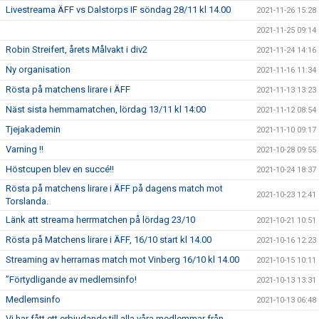
Livestreama ÄFF vs Dalstorps IF söndag 28/11 kl 14.00
2021-11-26 15:28
2021-11-25 09:14
Robin Streifert, årets Målvakt i div2
2021-11-24 14:16
Ny organisation
2021-11-16 11:34
Rösta på matchens lirare i ÄFF
2021-11-13 13:23
Näst sista hemmamatchen, lördag 13/11 kl 14:00
2021-11-12 08:54
Tjejakademin
2021-11-10 09:17
Varning !!
2021-10-28 09:55
Höstcupen blev en succé!!
2021-10-24 18:37
Rösta på matchens lirare i ÄFF på dagens match mot
2021-10-23 12:41
Torslanda.
Länk att streama herrmatchen på lördag 23/10
2021-10-21 10:51
Rösta på Matchens lirare i ÄFF, 16/10 start kl 14.00
2021-10-16 12:23
Streaming av herrarnas match mot Vinberg 16/10 kl 14.00
2021-10-15 10:11
”Förtydligande av medlemsinfo!
2021-10-13 13:31
Medlemsinfo
2021-10-13 06:48
Vi har fått ett erbjudande till alla våra medlemmar från