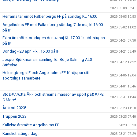
2023-05-08 08:41
Herrarna tar emot Falkenbergs FF på söndag KL 16:00
2023-05-03 10:53
Ängelholms FF mot Falkenberg söndag 7:de maj kl 16:00
2023-05-02 11:02
på IP
Extra årsmöte torsdagen den 4 maj KL 17:00 i klubbstugan
2023-04-24 07:30
på IP
Söndag - 23 april - kl. 16.00 på IP
2023-04-21 08:49
Jesper Björkmans insamling för Börje Salming ALS
2023-04-12 17:22
Stiftelse
Helsingborgs IF och Ängelholms FF fördjupar sitt
2023-04-06 12:04
sportsliga samarbete
2023-04-01 16:46
Sto&#776;tta ÄFF och streama massor av sport pa&#778;
2023-03-31 11:44
C More!
Årskort 2023!
2023-03-23 11:10
Truppen 2023
2023-03-23 07:40
Kallelse årsmöte Ängelholms FF
2023-03-23
Kansliet stängt idag!
2023-03-21 07:29