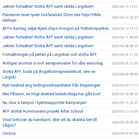
Jakten fortsätter! Stötta ÄFF samt rädda Lergöken!
2020-06-15 13:51
Pandemin lever tyvärr fortfarande! Glöm inte följa FHMs
2020-06-14 20:33
riktlinjer.
ÄFFs damlag säljer Bjäre chips imorgon på fridhemsparken
2020-06-12 14:15
Jakten fortsätter! Stötta ÄFF samt rädda Lergöken!
2020-06-11 08:09
Jakten fortsätter! Stötta ÄFF samt rädda Lergöken!
2020-06-08 08:29
Fortsättningen på jakten på Lergöken och stötta ÄFF
2020-06-06 11:55
Äntligen stormar vi mot seriepremiärer för våra seniorlag
2020-06-05 13:36
Stötta ÄFF, buda på Ängelholmspresentkort, vinn en
2020-06-04 08:45
Lergök!
Nytt besked ang tävlingsverksamheter från Regeringen
2020-05-29 11:19
Mie Pålsson, en högt skattad ledarkollega har gått bort.
2020-05-18 08:55
Nu ökar vi tempot i hjärtesupporter-kampanjen!
2020-05-15 20:21
ÄFF stöttar Kommunens projekt After School
2020-05-13 16:09
Visst behöver du handsprit, eller vill du skänka det till
2020-04-29 09:25
någon?
Corona
2020-04-25 07:04