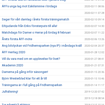
ÄFFs unga lag mot Eskilsminne i lördags
2020-02-11 08:06
2020-02-11 07:28
Seger för vårt damlag i årets första träningsmatch
2020-02-10 09:14
Erbjudande från Eriks fönsterputs till alla!
2020-02-07 14:30
Matchdags för Damer o Herrar på lördag 8 februari
2020-02-07 11:22
Årets första ÄFF-möte
2020-02-06 13:26
Ang bilolyckan vid Fridhemsparken (nya IP) i måndags kväll
2020-02-04 20:37
ÄFF Herrlag 2020
2020-01-28 12:02
Vill du vara med om en upplevelse för livet?
2020-01-27 08:41
Akademin 2020
2020-01-21 07:31
Damerna på gång inför säsongen!
2020-01-15 20:36
Björn Westerblad klar för ett år till
2020-01-15 10:46
Träningarna är i full gång på Fridhemsparken
2020-01-14 11:17
Julhälsning!
2019-12-20 07:42
2019-12-18 08:54
3:e advent=3 stjärnor
2019-12-15 15:16