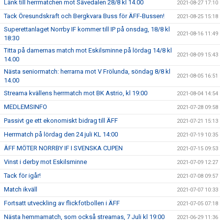
Länk till herrmatchen mot Sävedalen 28/8 kl 14.00
2021-08-27 17:10
Tack Öresundskraft och Bergkvara Buss för ÄFF-Bussen!
2021-08-25 15:18
Superettanlaget Norrby IF kommer till IP på onsdag, 18/8 kl
2021-08-16 11:49
18:30
Titta på damernas match mot Eskilsminne på lördag 14/8 kl
2021-08-09 15:43
14.00
Nästa seniormatch: herrarna mot V Frölunda, söndag 8/8 kl
2021-08-05 16:51
14.00
Streama kvällens herrmatch mot BK Astrio, kl 19:00
2021-08-04 14:54
MEDLEMSINFO
2021-07-28 09:58
Passivt ge ett ekonomiskt bidrag till ÄFF
2021-07-21 15:13
Herrmatch på lördag den 24 juli KL 14:00
2021-07-19 10:35
ÄFF MÖTER NORRBY IF I SVENSKA CUPEN
2021-07-15 09:53
Vinst i derby mot Eskilsminne
2021-07-09 12:27
Tack för igår!
2021-07-08 09:57
Match ikväll
2021-07-07 10:33
Fortsatt utveckling av flickfotbollen i ÄFF
2021-07-05 07:18
Nästa hemmamatch, som också streamas, 7 Juli kl 19:00
2021-06-29 11:36