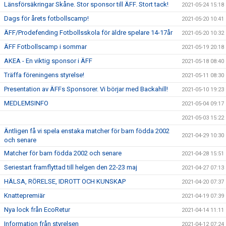
Länsförsäkringar Skåne. Stor sponsor till ÄFF. Stort tack!
2021-05-24 15:18
Dags för årets fotbollscamp!
2021-05-20 10:41
ÄFF/Prodefending Fotbollsskola för äldre spelare 14-17år
2021-05-20 10:32
ÄFF Fotbollscamp i sommar
2021-05-19 20:18
AKEA - En viktig sponsor i ÄFF
2021-05-18 08:40
Träffa föreningens styrelse!
2021-05-11 08:30
Presentation av ÄFFs Sponsorer. Vi börjar med Backahill!
2021-05-10 19:23
MEDLEMSINFO
2021-05-04 09:17
2021-05-03 15:22
Äntligen få vi spela enstaka matcher för barn födda 2002
2021-04-29 10:30
och senare
Matcher för barn födda 2002 och senare
2021-04-28 15:51
Seriestart framflyttad till helgen den 22-23 maj
2021-04-27 07:13
HÄLSA, RÖRELSE, IDROTT OCH KUNSKAP
2021-04-20 07:37
Knattepremiär
2021-04-19 07:39
Nya lock från EcoRetur
2021-04-14 11:11
Information från styrelsen
2021-04-12 07:24