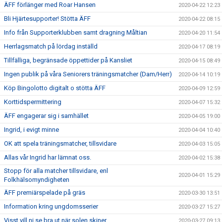
ÄFF förlänger med Roar Hansen
2020-04-22 12:23
Bli Hjärtesupporter! Stötta ÄFF
2020-04-22 08:15
Info från Supporterklubben samt dragning Måltian
2020-04-20 11:54
Herrlagsmatch på lördag inställd
2020-04-17 08:19
Tillfälliga, begränsade öppettider på Kansliet
2020-04-15 08:49
Ingen publik på våra Seniorers träningsmatcher (Dam/Herr)
2020-04-14 10:19
Köp Bingolotto digitalt o stötta ÄFF
2020-04-09 12:59
Korttidspermittering
2020-04-07 15:32
ÄFF engagerar sig i samhället
2020-04-05 19:00
Ingrid, i evigt minne
2020-04-04 10:40
OK att spela träningsmatcher, tillsvidare
2020-04-03 15:05
Allas vår Ingrid har lämnat oss.
2020-04-02 15:38
Stopp för alla matcher tillsvidare, enl
2020-04-01 15:29
Folkhälsomyndigheten
ÄFF premiärspelade på gräs
2020-03-30 13:51
Information kring ungdomsserier
2020-03-27 15:27
Visst vill ni se bra ut när solen skiner
2020-03-27 09:13