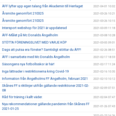
ÄFF lyfter upp egen talang från Akademin till Herrlaget
2021-04-01 10:02
Årsmöte genomfört 210325
2021-03-26 10:21
Årsmöte genomfört 210325
2021-03-26 10:15
Intersport webshop för 2021 är uppdaterad
2021-03-09 11:18
ÄFF-Målet på Mc Donalds Ängelholm
2021-03-08 10:28
STÖTTA FÖRENINGSLIVET MED VARJE KÖP
2021-03-05 09:01
Dags att putsa era fönster? Samtidigt stöttar du ÄFF!
2021-02-26 08:51
ÄFF i samarbete med Mc Donalds Ängelholm
2021-02-17 18:59
Säsongens nya fotbollsskor är här!
2021-02-17 11:24
Inga lättnader i restriktionerna kring Covid-19
2021-02-16 10:35
Information från Ängelholms FF Ängelholm, februari 2021
2021-02-10 10:12
Skånes FF:s riktlinjer utifrån gällande restriktioner 2021-02-
2021-02-09 07:51
08
Råd för träning i kallt väder.
2021-02-04 07:47
Nya rekommendationer gällande pandemin från Skånes FF
2021-01-26 07:43
2021-01-25
2021-01-23 16:26