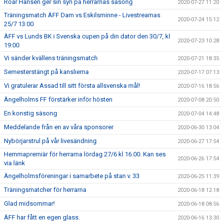
Roar Hansen ger sin syn på herrarnas säsong
2020-07-27 11:20
Träningsmatch ÄFF Dam vs Eskilsminne - Livestreamas
2020-07-24 15:12
25/7 13:00
ÄFF vs Lunds BK i Svenska cupen på din dator den 30/7, kl
2020-07-23 10:28
19:00
Vi sänder kvällens träningsmatch
2020-07-21 18:35
Semesterstängt på kanslierna
2020-07-17 07:13
Vi gratulerar Assad till sitt första allsvenska mål!
2020-07-16 18:56
Ängelholms FF förstärker inför hösten
2020-07-08 20:50
En konstig säsong
2020-07-04 14:48
Meddelande från en av våra sponsorer
2020-06-30 13:04
Nybörjarstrul på vår livesändning
2020-06-27 17:54
Hemmapremiär för herrarna lördag 27/6 kl 16.00. Kan ses
2020-06-26 17:54
via länk
Ängelholmsföreningar i samarbete på stan v. 33
2020-06-25 11:39
Träningsmatcher för herrarna
2020-06-18 12:18
Glad midsommar!
2020-06-18 08:56
ÄFF har fått en egen glass.
2020-06-16 13:30