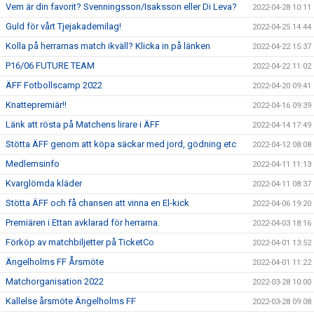
Vem är din favorit? Svenningsson/Isaksson eller Di Leva?
2022-04-28 10:11
Guld för vårt Tjejakademilag!
2022-04-25 14:44
Kolla på herrarnas match ikväll? Klicka in på länken
2022-04-22 15:37
P16/06 FUTURE TEAM
2022-04-22 11:02
ÄFF Fotbollscamp 2022
2022-04-20 09:41
Knattepremiär!!
2022-04-16 09:39
Länk att rösta på Matchens lirare i ÄFF
2022-04-14 17:49
Stötta ÄFF genom att köpa säckar med jord, gödning etc
2022-04-12 08:08
Medlemsinfo
2022-04-11 11:13
Kvarglömda kläder
2022-04-11 08:37
Stötta ÄFF och få chansen att vinna en El-kick
2022-04-06 19:20
Premiären i Ettan avklarad för herrarna.
2022-04-03 18:16
Förköp av matchbiljetter på TicketCo
2022-04-01 13:52
Ängelholms FF Årsmöte
2022-04-01 11:22
Matchorganisation 2022
2022-03-28 10:00
Kallelse årsmöte Ängelholms FF
2022-03-28 09:08