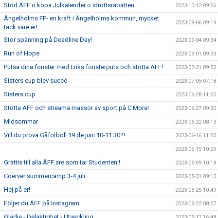
Stöd ÄFF o köpa Julkalender o Idrottsrabatten
2023-10-12 09:56
Ängelholms FF- en kraft i Ängelholms kommun, mycket
2023-09-06 09:19
tack vare er!
Stor spänning på Deadline Day!
2023-09-04 09:34
Run of Hope
2023-09-01 09:33
Putsa dina fönster med Eriks fönsterputs och stötta ÄFF!
2023-07-31 09:52
Sisters cup blev succé
2023-07-05 07:18
Sisters cup
2023-06-28 11:20
Stötta ÄFF och streama massor av sport på C More!
2023-06-27 09:20
Midsommar
2023-06-22 08:13
Vill du prova Gåfotboll 19:de juni 10-11:30?!
2023-06-16 11:50
2023-06-15 10:29
Grattis till alla ÄFF:are som tar Studenten!!
2023-06-09 10:18
Coerver summercamp 3-4 juli
2023-05-31 09:10
Hej på er!
2023-05-25 10:49
Följer du ÄFF på Instagram
2023-05-22 08:57
Glädje - Delaktighet - Utveckling
2023-05-17 16:48