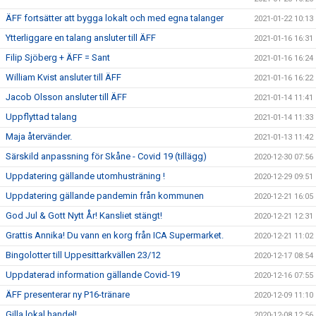
ÄFF fortsätter att bygga lokalt och med egna talanger
2021-01-22 10:13
Ytterliggare en talang ansluter till ÄFF
2021-01-16 16:31
Filip Sjöberg + ÄFF = Sant
2021-01-16 16:24
William Kvist ansluter till ÄFF
2021-01-16 16:22
Jacob Olsson ansluter till ÄFF
2021-01-14 11:41
Uppflyttad talang
2021-01-14 11:33
Maja återvänder.
2021-01-13 11:42
Särskild anpassning för Skåne - Covid 19 (tillägg)
2020-12-30 07:56
Uppdatering gällande utomhusträning !
2020-12-29 09:51
Uppdatering gällande pandemin från kommunen
2020-12-21 16:05
God Jul & Gott Nytt År! Kansliet stängt!
2020-12-21 12:31
Grattis Annika! Du vann en korg från ICA Supermarket.
2020-12-21 11:02
Bingolotter till Uppesittarkvällen 23/12
2020-12-17 08:54
Uppdaterad information gällande Covid-19
2020-12-16 07:55
ÄFF presenterar ny P16-tränare
2020-12-09 11:10
Gilla lokal handel!
2020-12-08 12:56