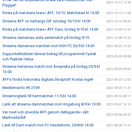
2021-10-12 13:34
Flügger!
Rösta på matchens lirare i ÄFF, 10/10. Matchstart kl 14.00
2021-10-10 11:04
Streama ÄFF vs Varbergs GIF söndag 10/10 kl 14:00
2021-10-10 08:05
Rösta på matchens lirare i ÄFF Dam, lördag 9/10 kl 14.00
2021-10-09 12:57
Streama damernas sista seriematch på lördag 9/10
2021-10-08 10:22
Streama damernas matchen mot HGH FC 26/9 kl 14.00
2021-09-25 15:23
Supporterklubben lämnar bidrag till programmet Fysisk
2021-09-24 09:08
och Psykisk Hälsa
Streama herrarnas match mot Assyriska på lördag 25/9 kl
2021-09-24 09:02
13.00
ÄFFs första historiska digitala Skraplott! Kostar inget!
2021-09-23 12:03
Medlemsinfo #6 2109
2021-09-20 11:41
Streaminglänk till herrmatchen 11/9,kl 14.00
2021-09-10 08:17
Länk att streama dammatchen mot Högaborg 8/9 kl 19.00
2021-09-07 14:15
Var med och utveckla ÄFF genom deltagande i vårt
2021-09-06 09:37
Marknadsråd!
Länk till Dam-match mot FC Hessleholm, 29/8 kl 14.00
2021-08-28 15:51