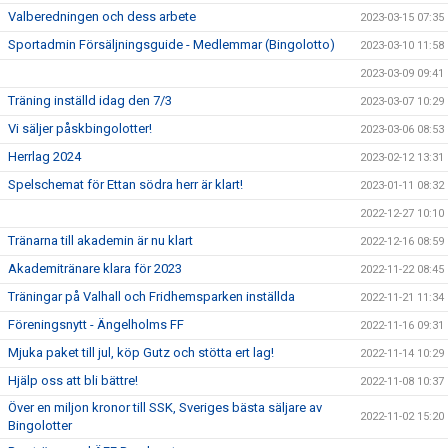
Valberedningen och dess arbete
2023-03-15 07:35
Sportadmin Försäljningsguide - Medlemmar (Bingolotto)
2023-03-10 11:58
2023-03-09 09:41
Träning inställd idag den 7/3
2023-03-07 10:29
Vi säljer påskbingolotter!
2023-03-06 08:53
Herrlag 2024
2023-02-12 13:31
Spelschemat för Ettan södra herr är klart!
2023-01-11 08:32
2022-12-27 10:10
Tränarna till akademin är nu klart
2022-12-16 08:59
Akademitränare klara för 2023
2022-11-22 08:45
Träningar på Valhall och Fridhemsparken inställda
2022-11-21 11:34
Föreningsnytt - Ängelholms FF
2022-11-16 09:31
Mjuka paket till jul, köp Gutz och stötta ert lag!
2022-11-14 10:29
Hjälp oss att bli bättre!
2022-11-08 10:37
Över en miljon kronor till SSK, Sveriges bästa säljare av
2022-11-02 15:20
Bingolotter