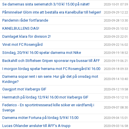
Se damernas sista seriematch 3/10 kl 15.00 på nätet!
2020-10-01 07:59
Påminnelse! Glöm inte att beställa era Kanelbullar till helgen!
2020-09-29 12:22
Pandemin råder fortfarande
2020-09-28 13:30
KANELBULLENS DAG!
2020-09-25 10:52
Damlaget klara för division 2!
2020-09-23 22:01
Vinst mot FC Rosengård
2020-09-22 16:02
Söndag, 20/9 kl 16.00 spelar damerna mot Nike
2020-09-19 18:52
Backahill och Stiftelsen Gripen sponsrar nya bussar till ÄFF
2020-09-19 06:21
I morgon lördag spelar herrarna mot FC Rosengård kl 16.00
2020-09-18 09:33
Damerna sopar rent i sin serie. Hur går det på onsdag mot
2020-09-14 10:40
Kvidinge?
Oavgjort mot Varbergs GIF
2020-09-12 19:58
Herrmatch på lördag 12/9 kl 16.00 mot Varbergs GIF
2020-09-10 12:10
Federico - En sportintresserad kille söker en värdfamilj i
2020-09-07 08:30
Sverige
Damerna möter Fortuna på lördag 5/9 kl 15.00
2020-09-04 15:01
Lucas Ohlander ansluter till ÄFF’s A-trupp
2020-09-03 16:58