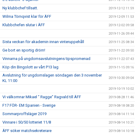
Ny klubbchef tillsatt.
2019-12-12 11:59
Wilma Törnqvist klar för ÄFF
2019-12-09 11:53
Klubbchefen slutar i ÄFF
2019-12-02 09:58
2019-11-26 09:44
Sista veckan för akademin innan vinteruppehåll
2019-11-25 08:34
Ge bort en sportig dröm!
2019-11-22 09:50
Vinnarna på ungdomsavslutningens tipspromenad
2019-11-22 07:43
Köp din Bingolott av vårt P13 lag
2019-11-15 09:16
Avslutning för ungdomslagen söndagen den 3 november
2019-10-30 09:04
KL 11:00
2019-10-19 10:02
Vi välkomnar Mikael " Ragge" Ragvald till ÄFF
2019-08-28 11:46
F17 FÖR- EM Spanien - Sverige
2019-08-18 08:20
Sommarproffsläger 2019
2019-08-14 11:14
Vinnare i 50/50 lotteriet 11/8
2019-08-14 10:21
ÄFF söker matchsekreterare
2019-08-14 10:18