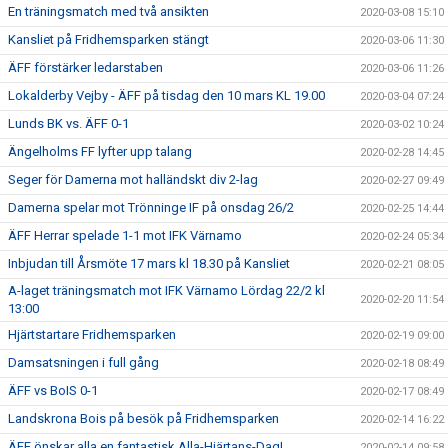
En träningsmatch med två ansikten
2020-03-08 15:10
Kansliet på Fridhemsparken stängt
2020-03-06 11:30
ÄFF förstärker ledarstaben
2020-03-06 11:26
Lokalderby Vejby - ÄFF på tisdag den 10 mars KL 19.00
2020-03-04 07:24
Lunds BK vs. ÄFF 0-1
2020-03-02 10:24
Ängelholms FF lyfter upp talang
2020-02-28 14:45
Seger för Damerna mot halländskt div 2-lag
2020-02-27 09:49
Damerna spelar mot Trönninge IF på onsdag 26/2
2020-02-25 14:44
ÄFF Herrar spelade 1-1 mot IFK Värnamo
2020-02-24 05:34
Inbjudan till Årsmöte 17 mars kl 18.30 på Kansliet
2020-02-21 08:05
A-laget träningsmatch mot IFK Värnamo Lördag 22/2 kl
2020-02-20 11:54
13:00
Hjärtstartare Fridhemsparken
2020-02-19 09:00
Damsatsningen i full gång
2020-02-18 08:49
ÄFF vs BoIS 0-1
2020-02-17 08:49
Landskrona Bois på besök på Fridhemsparken
2020-02-14 16:22
ÄFF önskar alla en fantastisk Alla-Hjärtans-Dag!
2020-02-14 09:58