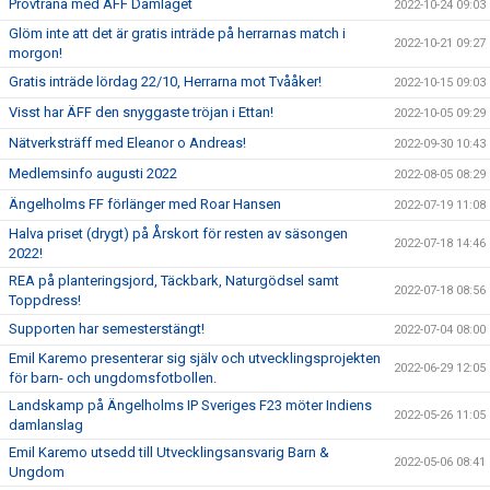
Provträna med ÄFF Damlaget
2022-10-24 09:03
Glöm inte att det är gratis inträde på herrarnas match i
2022-10-21 09:27
morgon!
Gratis inträde lördag 22/10, Herrarna mot Tvååker!
2022-10-15 09:03
Visst har ÄFF den snyggaste tröjan i Ettan!
2022-10-05 09:29
Nätverksträff med Eleanor o Andreas!
2022-09-30 10:43
Medlemsinfo augusti 2022
2022-08-05 08:29
Ängelholms FF förlänger med Roar Hansen
2022-07-19 11:08
Halva priset (drygt) på Årskort för resten av säsongen
2022-07-18 14:46
2022!
REA på planteringsjord, Täckbark, Naturgödsel samt
2022-07-18 08:56
Toppdress!
Supporten har semesterstängt!
2022-07-04 08:00
Emil Karemo presenterar sig själv och utvecklingsprojekten
2022-06-29 12:05
för barn- och ungdomsfotbollen.
Landskamp på Ängelholms IP Sveriges F23 möter Indiens
2022-05-26 11:05
damlanslag
Emil Karemo utsedd till Utvecklingsansvarig Barn &
2022-05-06 08:41
Ungdom