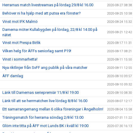
Herrarnas match livestreamas på lördag 29/8 kl 16.00
2020-08-27 08:38
Behöver ni ha hjälp med att putsa era fönster?
2020-08-25 10:58
Vinst mot IFK Malmö
2020-08-24 15:32
Damerna möter Kullabygden på lördag, 22/8 kl 14.00 på
2020-08-21 12:42
nätet
Vinst mot Prespa Birlik
2020-08-17 11:31
Vilken helg för ÄFFs seniorlag samt P19!
2020-08-17 08:21
Vinst i sommarhetta!
2020-08-11 15:50
Nya riktlinjer från SvFF ang publik på våra matcher
2020-08-11 12:55
ÄFF damlag
2020-08-10 09:57
2020-08-10 09:32
Länk till Damernas seriepremiär 11/8 kl 19.00
2020-08-10 08:30
Länk till att se herrmatchen live lördag 8/8 kl 16.00
2020-08-07 12:17
Ett samarrangemang mellan 6 olika föreningar i Ängelholm!
2020-08-04 15:58
Träningsmatch för herrarna söndag 2/8 kl 13.00
2020-07-31 11:22
Glöm inte titta på ÄFF mot Lunds BK i kväll kl 19:00
2020-07-30 16:13