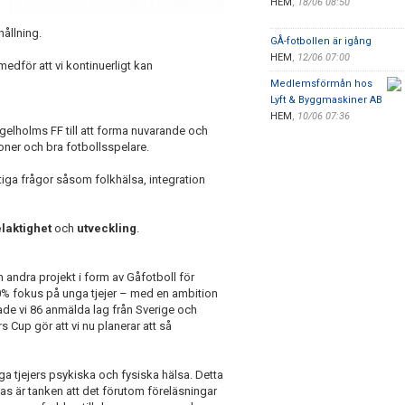
HEM
,
18/06 08:50
ållning.
GÅ-fotbollen är igång
HEM
,
12/06 07:00
medför att vi kontinuerligt kan
Medlemsförmån hos
Lyft & Byggmaskiner AB
HEM
,
10/06 07:36
lholms FF till att forma nuvarande och
ner och bra fotbollsspelare.
iktiga frågor såsom folkhälsa, integration
laktighet
och
utveckling
.
 andra projekt i form av Gåfotboll för
0% fokus på unga tjejer – med en ambition
 hade vi 86 anmälda lag från Sverige och
Cup gör att vi nu planerar att så
a tjejers psykiska och fysiska hälsa. Detta
klas är tanken att det förutom föreläsningar