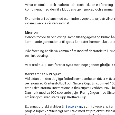
Vi har en struktur och inarbetat arbetssätt likt en elitförening
kombinerat med den lilla klubbens gemenskap och sammanh
Ekonomin är i balans med ett mindre överskott varje år vilket 
vidareutveckla vår verksamhet.
Mission
Genom fotbollen och övriga samhällsengagemang bidrar Änge
kommande generationer till goda kamrater, harmoniska perso
I vår förening är alla välkomna då vi inser vår bärande roll i v
och inkludering.
Vi är stolta ÄFF och förenar nytta med nöje genom
glädje
,
de
Verksamhet & Projekt
Vid sidan om den dagliga fotbollsverksamheten driver vi även
pensionärer, Kvartersfotboll och Sisters Cup. En cup med 10
att bli den största, internationella flickcupen i världen. 2023
Danmark med ca 900 spelande tjejer. Framgången med Sisters 
småningom även starta upp Brothers Cup.
Ett annat projekt vi driver är
Systerskap
, som fokuserar på ung
projekt löper kontinuerligt och i takt med att projektet utvec