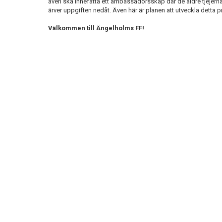
även ska innefatta ett ambassadörsskap där de äldre tjejerna
ärver uppgiften nedåt. Även här är planen att utveckla detta p
Välkommen till Ängelholms FF!