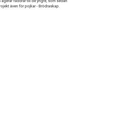
 agerar faddrar till de yngre, som sedan
rojekt även för pojkar - Brödraskap.