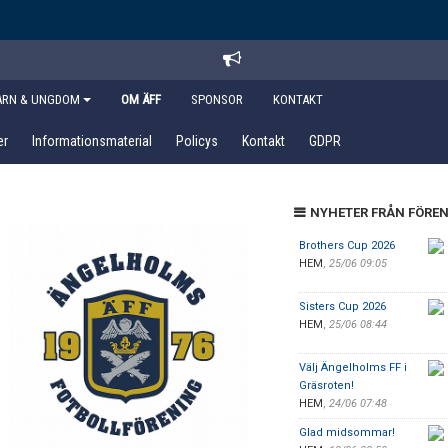
ARN & UNGDOM
OM ÄFF
SPONSOR
KONTAKT
er
Informationsmaterial
Policys
Kontakt
GDPR
NYHETER FRÅN FÖRE
Brothers Cup 2026
HEM
,
25/06 09:05
Sisters Cup 2026
HEM
,
25/06 08:44
Välj Ängelholms FF i
Gräsroten!
HEM
,
24/06 07:48
Glad midsommar!