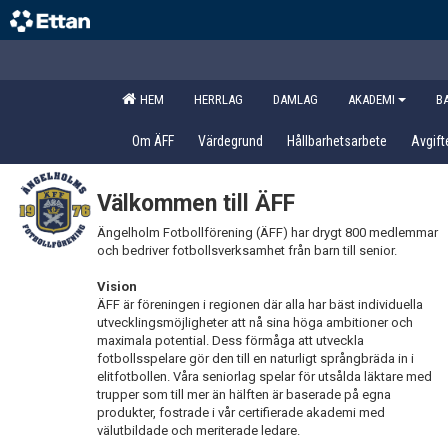
HEM
HERRLAG
DAMLAG
AKADEMI
B
Om ÄFF
Värdegrund
Hållbarhetsarbete
Avgift
Välkommen till ÄFF
Ängelholm Fotbollförening (ÄFF) har drygt 800 medlemmar
och bedriver fotbollsverksamhet från barn till senior.
Vision
ÄFF är föreningen i regionen där alla har bäst individuella
utvecklingsmöjligheter att nå sina höga ambitioner och
maximala potential. Dess förmåga att utveckla
fotbollsspelare gör den till en naturligt språngbräda in i
elitfotbollen. Våra seniorlag spelar för utsålda läktare med
trupper som till mer än hälften är baserade på egna
produkter, fostrade i vår certifierade akademi med
välutbildade och meriterade ledare.