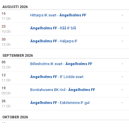
AUGUSTI 2026
16
Hittarps IK svart -
Ängelholms FF
-
11:00
23
Ängelholms FF
- Råå IF blå
-
10:00
30
Ängelholms FF
- Häljarps IF
-
13:00
SEPTEMBER 2026
05
Billesholms IK svart -
Ängelholms FF
-
12:00
12
Ängelholms FF
- IF Lödde svart
-
11:00
19
Borstahusens BK röd -
Ängelholms FF
-
09:00
26
Ängelholms FF
- Eskilsminne IF gul
-
11:00
OKTOBER 2026
03
Skäldervikens IF -
Ängelholms FF
-
10:00