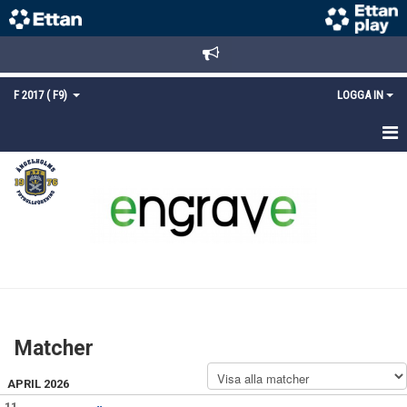
F 2017 ( F9)
LOGGA IN
HEM
NYHETER
KALENDER
MATCHER
TRUPPEN
Matcher
BILDGALLERI
APRIL 2026
DOKUMENT
11