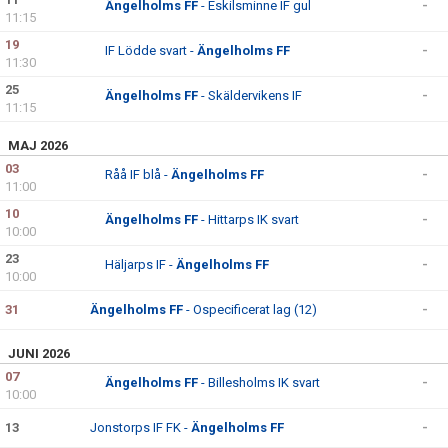
Ängelholms FF
- Eskilsminne IF gul
-
11:15
KONTAKT
19
IF Lödde svart -
Ängelholms FF
-
11:30
25
Ängelholms FF
- Skäldervikens IF
-
11:15
MAJ 2026
03
Råå IF blå -
Ängelholms FF
-
11:00
10
Ängelholms FF
- Hittarps IK svart
-
10:00
23
Häljarps IF -
Ängelholms FF
-
10:00
31
Ängelholms FF
- Ospecificerat lag (12)
-
JUNI 2026
07
Ängelholms FF
- Billesholms IK svart
-
10:00
13
Jonstorps IF FK -
Ängelholms FF
-