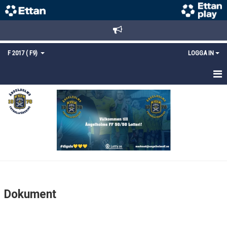
F 2017 ( F9)
LOGGA IN
HEM
NYHETER
KALENDER
MATCHER
TRUPPEN
Dokument
BILDGALLERI
DOKUMENT