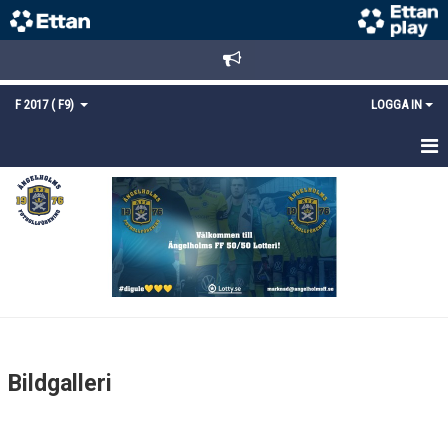
F 2017 ( F9)
LOGGA IN
HEM
NYHETER
KALENDER
MATCHER
TRUPPEN
Bildgalleri
BILDGALLERI
DOKUMENT