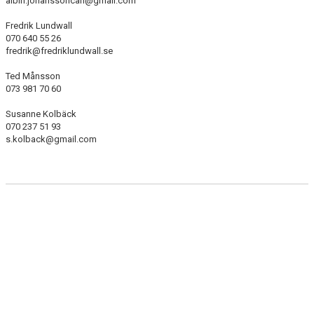
albin.johanssoncarl@gmail.com
Fredrik Lundwall
MEDLEMSANMÄLAN
070 640 55 26
fredrik@fredriklundwall.se
Ted Månsson
073 981 70 60
Susanne Kolbäck
070 237 51 93
s.kolback@gmail.com