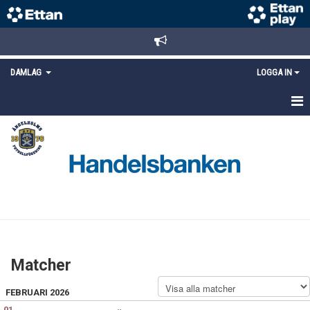
DAMLAG
LOGGA IN
HEM
NYHETER
TRUPPEN
KALENDER
MATCHER
Matcher
DOKUMENT
FEBRUARI 2026
KONTAKT
01