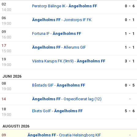
02
Perstorp Bälinge IK -
Ängelholms FF
0 - 6
14:00
06
Ängelholms FF
- Jonstorps IF FK
0 - 1
19:00
09
Fortuna IF -
Ängelholms FF
1 - 1
16:00
17
Ängelholms FF
- Allerums GIF
1 - 1
15:00
19
Västra Karups FK (9m9) -
Ängelholms FF
3 - 1
19:00
JUNI 2026
08
Båstads GIF -
Ängelholms FF
0 - 5
19:00
14
Ängelholms FF
- Ospecificerat lag (12)
-
18
Ekets GoIF -
Ängelholms FF
5 - 6
19:00
AUGUSTI 2026
09
Ängelholms FF
- Croatia Helsingborg KIF
-