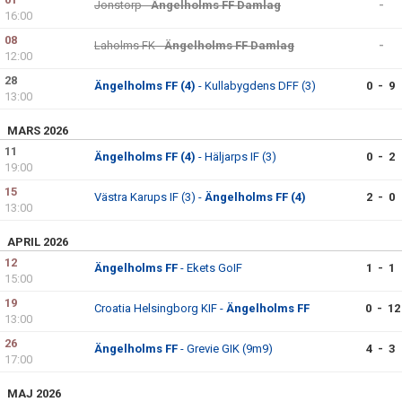
Jonstorp -
Ängelholms FF Damlag
-
16:00
MEDLEMSANMÄLAN
08
Laholms FK -
Ängelholms FF Damlag
-
12:00
28
Ängelholms FF (4)
- Kullabygdens DFF (3)
0 - 9
13:00
MARS 2026
11
Ängelholms FF (4)
- Häljarps IF (3)
0 - 2
19:00
15
Västra Karups IF (3) -
Ängelholms FF (4)
2 - 0
13:00
APRIL 2026
12
Ängelholms FF
- Ekets GoIF
1 - 1
15:00
19
Croatia Helsingborg KIF -
Ängelholms FF
0 - 12
13:00
26
Ängelholms FF
- Grevie GIK (9m9)
4 - 3
17:00
MAJ 2026