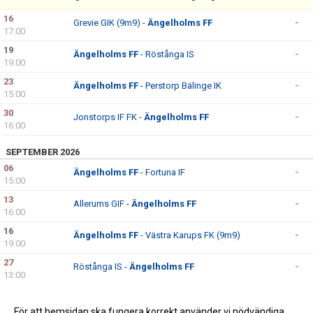
16
Grevie GIK (9m9) -
Ängelholms FF
-
17:00
19
Ängelholms FF
- Röstånga IS
-
19:00
23
Ängelholms FF
- Perstorp Bälinge IK
-
15:00
30
Jonstorps IF FK -
Ängelholms FF
-
16:00
SEPTEMBER 2026
06
Ängelholms FF
- Fortuna IF
-
15:00
13
Allerums GIF -
Ängelholms FF
-
16:00
16
Ängelholms FF
- Västra Karups FK (9m9)
-
19:00
27
Röstånga IS -
Ängelholms FF
-
13:00
OKTOBER 2026
För att hemsidan ska fungera korrekt använder vi nödvändiga