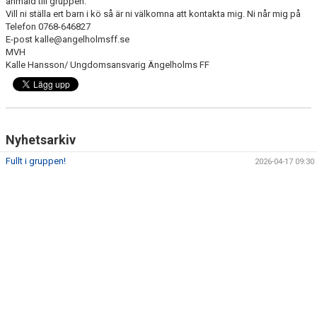
anmäld till gruppen.
Vill ni ställa ert barn i kö så är ni välkomna att kontakta mig. Ni når mig på
Telefon 0768-646827
KONTAKT
E-post kalle@angelholmsff.se
MVH
Kalle Hansson/ Ungdomsansvarig Ängelholms FF
Nyhetsarkiv
Fullt i gruppen!
2026-04-17 09:30