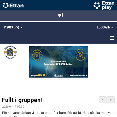
P 2019 (P7)
LOGGA IN
HEM
NYHETER
KALENDER
MATCHER
TRUPPEN
Fullt i gruppen!
<
>
BILDGALLERI
2026-04-17 09:30
För närvarande kan vi inte ta emot fler barn. För att få träna så ska man vara
DOKUMENT