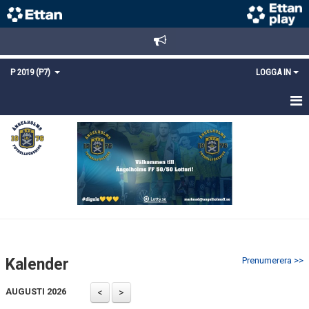
P 2019 (P7)
LOGGA IN
HEM
NYHETER
KALENDER
MATCHER
TRUPPEN
Kalender
Prenumerera >>
BILDGALLERI
AUGUSTI 2026
DOKUMENT