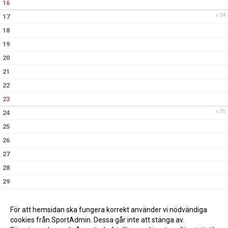
16
v.34
17
18
19
20
21
22
23
v.35
24
25
26
27
28
29
30
v.36
31
För att hemsidan ska fungera korrekt använder vi nödvändiga
cookies från SportAdmin. Dessa går inte att stänga av.