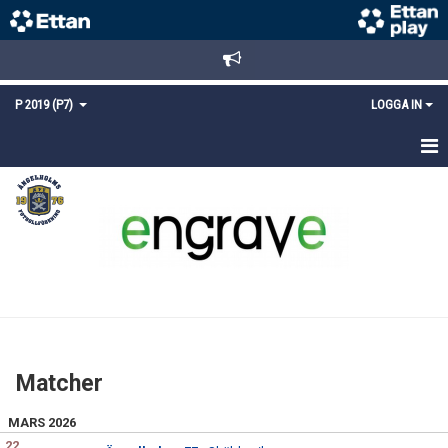
P 2019 (P7)
LOGGA IN
HEM
NYHETER
KALENDER
MATCHER
TRUPPEN
Matcher
BILDGALLERI
MARS 2026
DOKUMENT
22