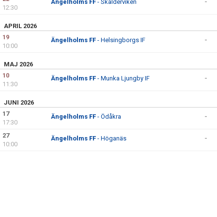
Ängelholms FF
- Skälderviken
-
12:30
KONTAKT
APRIL 2026
19
Ängelholms FF
- Helsingborgs IF
-
10:00
MAJ 2026
10
Ängelholms FF
- Munka Ljungby IF
-
11:30
JUNI 2026
17
Ängelholms FF
- Ödåkra
-
17:30
27
Ängelholms FF
- Höganäs
-
10:00