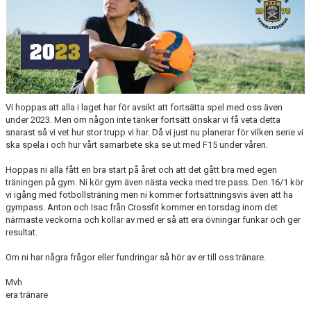
MEDLEMSANMÄLAN
Vi hoppas att alla i laget har för avsikt att fortsätta spel med oss även
under 2023. Men om någon inte tänker fortsätt önskar vi få veta detta
snarast så vi vet hur stor trupp vi har. Då vi just nu planerar för vilken serie vi
ska spela i och hur vårt samarbete ska se ut med F15 under våren.
Hoppas ni alla fått en bra start på året och att det gått bra med egen
träningen på gym. Ni kör gym även nästa vecka med tre pass. Den 16/1 kör
vi igång med fotbollsträning men ni kommer fortsättningsvis även att ha
gympass. Anton och Isac från Crossfit kommer en torsdag inom det
närmaste veckorna och kollar av med er så att era övningar funkar och ger
resultat.
Om ni har några frågor eller fundringar så hör av er till oss tränare.
Mvh
era tränare