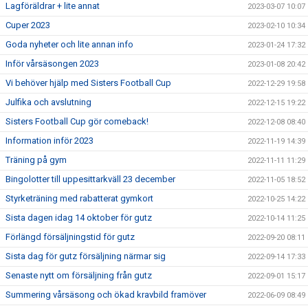
Lagföräldrar + lite annat
2023-03-07 10:07
Cuper 2023
2023-02-10 10:34
Goda nyheter och lite annan info
2023-01-24 17:32
Inför vårsäsongen 2023
2023-01-08 20:42
Vi behöver hjälp med Sisters Football Cup
2022-12-29 19:58
Julfika och avslutning
2022-12-15 19:22
Sisters Football Cup gör comeback!
2022-12-08 08:40
Information inför 2023
2022-11-19 14:39
Träning på gym
2022-11-11 11:29
Bingolotter till uppesittarkväll 23 december
2022-11-05 18:52
Styrketräning med rabatterat gymkort
2022-10-25 14:22
Sista dagen idag 14 oktober för gutz
2022-10-14 11:25
Förlängd försäljningstid för gutz
2022-09-20 08:11
Sista dag för gutz försäljning närmar sig
2022-09-14 17:33
Senaste nytt om försäljning från gutz
2022-09-01 15:17
Summering vårsäsong och ökad kravbild framöver
2022-06-09 08:49