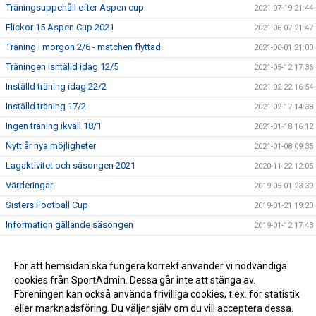
Träningsuppehåll efter Aspen cup
2021-07-19 21:44
Flickor 15 Aspen Cup 2021
2021-06-07 21:47
Träning i morgon 2/6 - matchen flyttad
2021-06-01 21:00
Träningen isntälld idag 12/5
2021-05-12 17:36
Inställd träning idag 22/2
2021-02-22 16:54
Inställd träning 17/2
2021-02-17 14:38
Ingen träning ikväll 18/1
2021-01-18 16:12
Nytt år nya möjligheter
2021-01-08 09:35
Lagaktivitet och säsongen 2021
2020-11-22 12:05
Värderingar
2019-05-01 23:39
Sisters Football Cup
2019-01-21 19:20
Information gällande säsongen
2019-01-12 17:43
Slut för i år tack för i år!
2018-12-09 14:41
Match på träningstid, träning inställd 3/10
För att hemsidan ska fungera korrekt använder vi nödvändiga
2018-10-02 20:36
cookies från SportAdmin. Dessa går inte att stänga av.
Info om helgen 7-8/10 - Cup inställd
2017-09-30 13:48
Föreningen kan också använda frivilliga cookies, t.ex. för statistik
eller marknadsföring. Du väljer själv om du vill acceptera dessa.