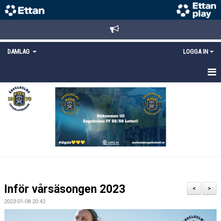
DAMLAG
LOGGA IN
HEM
NYHETER
TRUPPEN
KALENDER
MATCHER
Inför vårsäsongen 2023
<
>
DOKUMENT
2023-01-08 20:42
KONTAKT