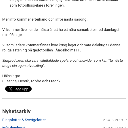
som fotbollsspelare i föreningen.
Mer info kommer efterhand och inför nästa säsong.
Vi kommer även under nästa år att ha ett nära samarbete med damlaget
och 08-laget.
Vi som ledare kommer finnas kvar kring laget och vara delaktiga i denna
roliga satsning på tjejfotbollen i Ängelholms FF.
Slutprodukten ska vara välutbildade spelare och individer som kan ”ta nästa
steg i sin egen utveckling”.
Hälsningar
Susanne, Henrik, Tobbe och Fredrik
Nyhetsarkiv
Bingolotter & Sverigelotter
2024-02-21 19:07
Info damlaget