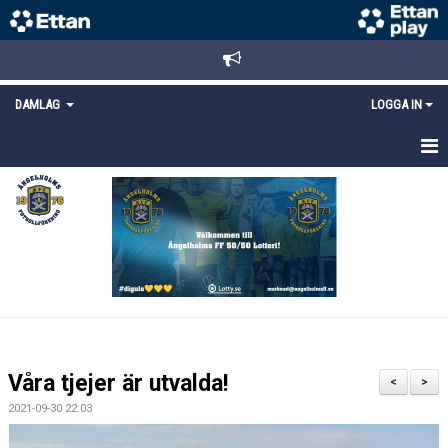
DAMLAG
LOGGA IN
HEM
NYHETER
TRUPPEN
KALENDER
MATCHER
Våra tjejer är utvalda!
<
>
DOKUMENT
2021-09-30 22:03
KONTAKT