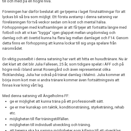
till och med på en högre nivå.
Föreningen har därför beslutat att ge tjejerna i laget förutsättningar för att
lyckas bli så bra som möjligt. Ett första avstamp i denna satsning var
föreläsningen för två veckor sedan om kost och mental hälsa.
Förhoppningen med kraftsamlingen är att få tjejer att fortsätta längre med
fotboll och att vi kan ”bygga” igen glappet mellan ungdomslag och
damlag och att övertid kunna ha flera lag mellan damlaget och F14. Genom
detta finns en förhoppning att kunna lockar till sig unga spelare från
närområdet.
En viktig pusselbit i denna satsning har varit att hitta en huvudtränare. Nu är
det klart att det blir Julia Fallesen, 25 år, som tidigare spelat i ÄFF och på
högre nivå i bland annat Rosengård och även representerat olika
flicklandslag. Julia har också på tränat damlag i Malmö. Julia kommer att
börja inom kort men vi andra tränare kommer även fortsättningsvis att
finnas kvar kring vårt lag.
Med denna satsning vill Ängelholms FF:
ge er möjlighet att kunna träna på ett professionellt sätt.
ge er mer kunskap om taktik, konditionsträning, styrketräning, rehab
etc.
möjligheten till fler träningstillfällen.
möjligheten till individuell utveckling och träning.
att tjejerna ska ha samma möjligheter som killarna till att utvecklas