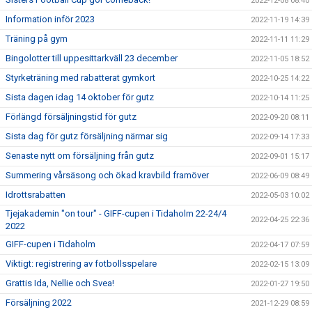
2022-12-08 08:40
Information inför 2023
2022-11-19 14:39
Träning på gym
2022-11-11 11:29
Bingolotter till uppesittarkväll 23 december
2022-11-05 18:52
Styrketräning med rabatterat gymkort
2022-10-25 14:22
Sista dagen idag 14 oktober för gutz
2022-10-14 11:25
Förlängd försäljningstid för gutz
2022-09-20 08:11
Sista dag för gutz försäljning närmar sig
2022-09-14 17:33
Senaste nytt om försäljning från gutz
2022-09-01 15:17
Summering vårsäsong och ökad kravbild framöver
2022-06-09 08:49
Idrottsrabatten
2022-05-03 10:02
Tjejakademin "on tour" - GIFF-cupen i Tidaholm 22-24/4
2022-04-25 22:36
2022
GIFF-cupen i Tidaholm
2022-04-17 07:59
Viktigt: registrering av fotbollsspelare
2022-02-15 13:09
Grattis Ida, Nellie och Svea!
2022-01-27 19:50
Försäljning 2022
2021-12-29 08:59