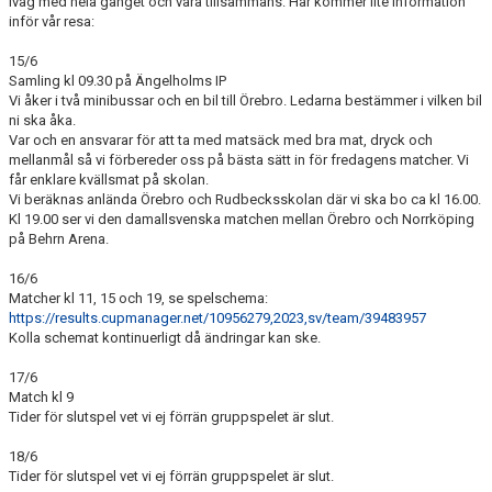
iväg med hela gänget och vara tillsammans. Här kommer lite information
inför vår resa:
MEDLEMSANMÄLAN
15/6
Samling kl 09.30 på Ängelholms IP
Vi åker i två minibussar och en bil till Örebro. Ledarna bestämmer i vilken bil
ni ska åka.
Var och en ansvarar för att ta med matsäck med bra mat, dryck och
mellanmål så vi förbereder oss på bästa sätt in för fredagens matcher. Vi
får enklare kvällsmat på skolan.
Vi beräknas anlända Örebro och Rudbecksskolan där vi ska bo ca kl 16.00.
Kl 19.00 ser vi den damallsvenska matchen mellan Örebro och Norrköping
på Behrn Arena.
16/6
Matcher kl 11, 15 och 19, se spelschema:
https://results.cupmanager.net/10956279,2023,sv/team/39483957
Kolla schemat kontinuerligt då ändringar kan ske.
17/6
Match kl 9
Tider för slutspel vet vi ej förrän gruppspelet är slut.
18/6
Tider för slutspel vet vi ej förrän gruppspelet är slut.