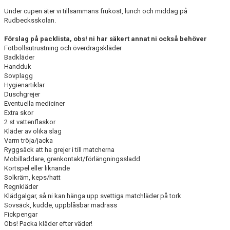
Under cupen äter vi tillsammans frukost, lunch och middag på
Rudbecksskolan.
Förslag på packlista, obs! ni har säkert annat ni också behöver
Fotbollsutrustning och överdragskläder
Badkläder
Handduk
Sovplagg
Hygienartiklar
Duschgrejer
Eventuella mediciner
Extra skor
2 st vattenflaskor
Kläder av olika slag
Varm tröja/jacka
Ryggsäck att ha grejer i till matcherna
Mobilladdare, grenkontakt/förlängningssladd
Kortspel eller liknande
Solkräm, keps/hatt
Regnkläder
Klädgalgar, så ni kan hänga upp svettiga matchläder på tork
Sovsäck, kudde, uppblåsbar madrass
Fickpengar
Obs! Packa kläder efter väder!