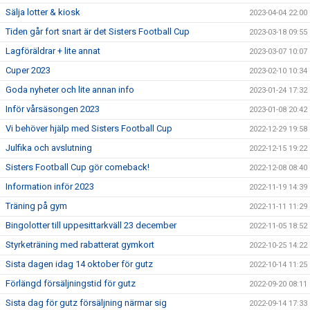
Sälja lotter & kiosk
2023-04-04 22:00
Tiden går fort snart är det Sisters Football Cup
2023-03-18 09:55
Lagföräldrar + lite annat
2023-03-07 10:07
Cuper 2023
2023-02-10 10:34
Goda nyheter och lite annan info
2023-01-24 17:32
Inför vårsäsongen 2023
2023-01-08 20:42
Vi behöver hjälp med Sisters Football Cup
2022-12-29 19:58
Julfika och avslutning
2022-12-15 19:22
Sisters Football Cup gör comeback!
2022-12-08 08:40
Information inför 2023
2022-11-19 14:39
Träning på gym
2022-11-11 11:29
Bingolotter till uppesittarkväll 23 december
2022-11-05 18:52
Styrketräning med rabatterat gymkort
2022-10-25 14:22
Sista dagen idag 14 oktober för gutz
2022-10-14 11:25
Förlängd försäljningstid för gutz
2022-09-20 08:11
Sista dag för gutz försäljning närmar sig
2022-09-14 17:33