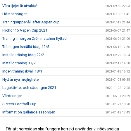
Våra tjejer är utvalda!
2021-09-30 22:03
Höstsäsongen
2021-07-30 11:41
Träningsuppehåll efter Aspen cup
2021-07-19 21:44
Flickor 15 Aspen Cup 2021
2021-06-07 21:47
Träning i morgon 2/6 - matchen flyttad
2021-06-01 21:00
Träningen isntälld idag 12/5
2021-05-12 17:36
Inställd träning idag 22/2
2021-02-22 16:54
Inställd träning 17/2
2021-02-17 14:38
Ingen träning ikväll 18/1
2021-01-18 16:12
Nytt år nya möjligheter
2021-01-08 09:35
Lagaktivitet och säsongen 2021
2020-11-22 12:05
Värderingar
2019-05-01 23:39
Sisters Football Cup
2019-01-21 19:20
Information gällande säsongen
2019-01-12 17:43
Slut för i år tack för i år!
2018-12-09 14:41
Match på träningstid, träning inställd 3/10
För att hemsidan ska fungera korrekt använder vi nödvändiga
2018-10-02 20:36