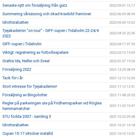
Senaste nytt om försäljning från gutz
2022-09-01 15:17
Summering vårsäsong och ökad kravbild framöver
2022-06-09 08:49
Idrottsrabatten
2022-05-03 10:02
Tjejakademin "on tour" - GIFF-cupen i Tidaholm 22-24/4
2022-04-25 22:36
2022
GIFF-cupen i Tidaholm
2022-04-17 07:59
Viktigt: registrering av fotbollsspelare
2022-02-15 13:09
Grattis Ida, Nellie och Svea!
2022-01-27 19:50
Försäljning 2022
2021-12-29 08:59
Tack för i år
2021-12-12 16:50
Stort intresse för Tjejakademin!
2021-11-12 12:31
Försäljning av Bingolotter
2021-11-08 20:53
Regler på parkeringen ute på Fridhemsparken vid Rögles
2021-11-02 10:47
hemmamatcher
STU födda 2007 - samling 3
2021-10-22 09:28
Idrottsrabatten
2021-10-21 14:18
Cupen 15-17 oktober inställd
2021-10-10 13:51