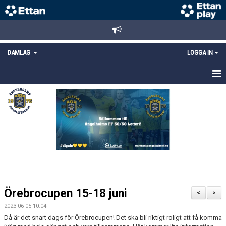
DAMLAG
LOGGA IN
HEM
NYHETER
TRUPPEN
KALENDER
MATCHER
Örebrocupen 15-18 juni
<
>
DOKUMENT
2023-06-05 10:04
Då är det snart dags för Örebrocupen! Det ska bli riktigt roligt att få komma
KONTAKT