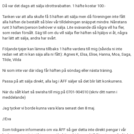
Då var det dags att sälja idrottsrabatten. 1 häfte kostar 100:-
MEDLEMSANMÄLAN
Tanken var att alla skulle få 5 häften att sälja men då föreningen inte fått
alla häften de beställt så blev vår tilldelningen snäppet mindre. Nånstans
runt 3 häften/person behöver vi sälja. Lite svävande då några vill ha fler,
som redan försålt. Säg till om du vill sälja fler häften så hjälps vi åt, några
har lätt att sälja, andra har svårt.
Följande tjejer kan lämna tillbaks 1 häfte vardera till mig (såvida ni inte
redan vet att ni kan säja alla ni fått): Agnes K, Elsa, Elise, Hanna, Moa, Saga,
Tilde, Vilda
Ni som inte var där idag får häften på söndag eller nästa träning.
Passa på att sälja direkt, alla lag i ÄFF säljer så det blir lätt konkurrens.
När du sålt klart så swisha till mig på 0701-904510 (skriv ditt namn i
meddelande)
Jag tycker vi borde kunna vara klara senast den 8 maj.
//Eva
Som tidigare informerats om via ÄFF så ger detta inte direkt pengar i vår