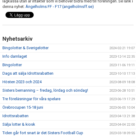
lagkassa utan är intäkter som vi behöver bidra med till föreningen. Se länk i
denna nyhet:
Ängelholms FF - F17 (angelholmsff.se)
Nyhetsarkiv
Bingolotter & Sverigelotter
2024-02-21 19:07
Info damlaget
2023-12-14 22:35
Bingolotter
2023-11-06 19:11
Dags att sälja Idrottsrabatten
2023-10-10 17:13
Hösten 2023 och 2024
2023-08-09 18:08
Sisters bemanning – fredag, lördag och söndag!
2023-06-28 10:51
Tre föreläsningar för våra spelare
2023-06-19 17:29
Örebrocupen 15-18 juni
2023-06-05 10:04
Idrottsrabatten
2023-04-13 21:38
Sälja lotter & kiosk
2023-04-04 22:00
Tiden går fort snart är det Sisters Football Cup
2023-03-18 09:55