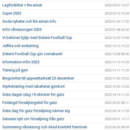
Lagföräldrar + lite annat
2023-03-07 10:07
Cuper 2023
2023-02-10 10:34
Goda nyheter och lite annan info
2023-01-24 17:32
Inför vårsäsongen 2023
2023-01-08 20:42
Vi behöver hjälp med Sisters Football Cup
2022-12-29 19:58
Julfika och avslutning
2022-12-15 19:22
Sisters Football Cup gör comeback!
2022-12-08 08:40
Information inför 2023
2022-11-19 14:39
Träning på gym
2022-11-11 11:29
Bingolotter till uppesittarkväll 23 december
2022-11-05 18:52
Styrketräning med rabatterat gymkort
2022-10-25 14:22
Sista dagen idag 14 oktober för gutz
2022-10-14 11:25
Förlängd försäljningstid för gutz
2022-09-20 08:11
Sista dag för gutz försäljning närmar sig
2022-09-14 17:33
Senaste nytt om försäljning från gutz
2022-09-01 15:17
Summering vårsäsong och ökad kravbild framöver
2022-06-09 08:49