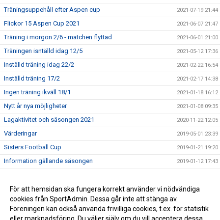
Träningsuppehåll efter Aspen cup
2021-07-19 21:44
Flickor 15 Aspen Cup 2021
2021-06-07 21:47
Träning i morgon 2/6 - matchen flyttad
2021-06-01 21:00
Träningen isntälld idag 12/5
2021-05-12 17:36
Inställd träning idag 22/2
2021-02-22 16:54
Inställd träning 17/2
2021-02-17 14:38
Ingen träning ikväll 18/1
2021-01-18 16:12
Nytt år nya möjligheter
2021-01-08 09:35
Lagaktivitet och säsongen 2021
2020-11-22 12:05
Värderingar
2019-05-01 23:39
Sisters Football Cup
2019-01-21 19:20
Information gällande säsongen
2019-01-12 17:43
Slut för i år tack för i år!
2018-12-09 14:41
Match på träningstid, träning inställd 3/10
För att hemsidan ska fungera korrekt använder vi nödvändiga
2018-10-02 20:36
cookies från SportAdmin. Dessa går inte att stänga av.
Info om helgen 7-8/10 - Cup inställd
2017-09-30 13:48
Föreningen kan också använda frivilliga cookies, t.ex. för statistik
eller marknadsföring. Du väljer själv om du vill acceptera dessa.