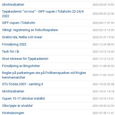
Idrottsrabatten
2022-05-03 10:02
Tjejakademin "on tour" - GIFF-cupen i Tidaholm 22-24/4
2022-04-25 22:36
2022
GIFF-cupen i Tidaholm
2022-04-17 07:59
Viktigt: registrering av fotbollsspelare
2022-02-15 13:09
Grattis Ida, Nellie och Svea!
2022-01-27 19:50
Försäljning 2022
2021-12-29 08:59
Tack för i år
2021-12-12 16:50
Stort intresse för Tjejakademin!
2021-11-12 12:31
Försäljning av Bingolotter
2021-11-08 20:53
Regler på parkeringen ute på Fridhemsparken vid Rögles
2021-11-02 10:47
hemmamatcher
STU födda 2007 - samling 3
2021-10-22 09:28
Idrottsrabatten
2021-10-21 14:18
Cupen 15-17 oktober inställd
2021-10-10 13:51
Våra tjejer är utvalda!
2021-09-30 22:03
Höstsäsongen
2021-07-30 11:41