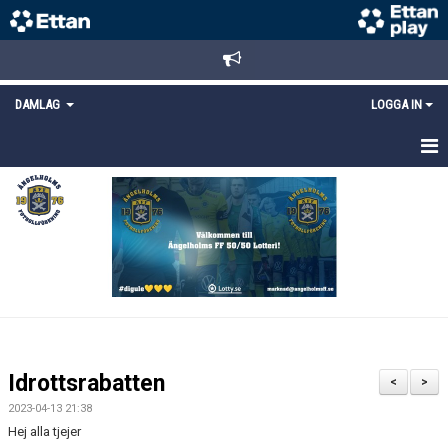
DAMLAG
LOGGA IN
HEM
NYHETER
TRUPPEN
KALENDER
MATCHER
Idrottsrabatten
<
>
DOKUMENT
2023-04-13 21:38
Hej alla tjejer
KONTAKT