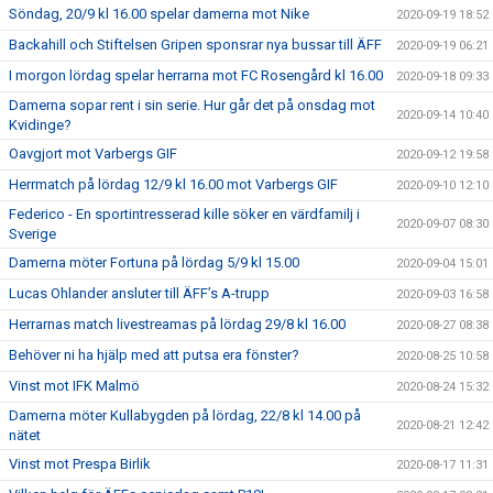
Söndag, 20/9 kl 16.00 spelar damerna mot Nike
2020-09-19 18:52
Backahill och Stiftelsen Gripen sponsrar nya bussar till ÄFF
2020-09-19 06:21
I morgon lördag spelar herrarna mot FC Rosengård kl 16.00
2020-09-18 09:33
Damerna sopar rent i sin serie. Hur går det på onsdag mot
2020-09-14 10:40
Kvidinge?
Oavgjort mot Varbergs GIF
2020-09-12 19:58
Herrmatch på lördag 12/9 kl 16.00 mot Varbergs GIF
2020-09-10 12:10
Federico - En sportintresserad kille söker en värdfamilj i
2020-09-07 08:30
Sverige
Damerna möter Fortuna på lördag 5/9 kl 15.00
2020-09-04 15:01
Lucas Ohlander ansluter till ÄFF’s A-trupp
2020-09-03 16:58
Herrarnas match livestreamas på lördag 29/8 kl 16.00
2020-08-27 08:38
Behöver ni ha hjälp med att putsa era fönster?
2020-08-25 10:58
Vinst mot IFK Malmö
2020-08-24 15:32
Damerna möter Kullabygden på lördag, 22/8 kl 14.00 på
2020-08-21 12:42
nätet
Vinst mot Prespa Birlik
2020-08-17 11:31