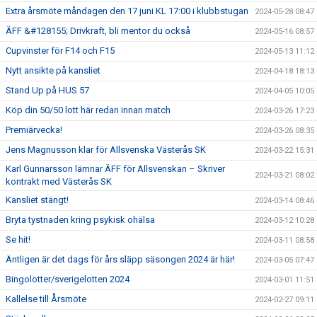
Extra årsmöte måndagen den 17 juni KL 17:00 i klubbstugan
2024-05-28 08:47
ÄFF &#128155; Drivkraft, bli mentor du också
2024-05-16 08:57
Cupvinster för F14 och F15
2024-05-13 11:12
Nytt ansikte på kansliet
2024-04-18 18:13
Stand Up på HUS 57
2024-04-05 10:05
Köp din 50/50 lott här redan innan match
2024-03-26 17:23
Premiärvecka!
2024-03-26 08:35
Jens Magnusson klar för Allsvenska Västerås SK
2024-03-22 15:31
Karl Gunnarsson lämnar ÄFF för Allsvenskan – Skriver
2024-03-21 08:02
kontrakt med Västerås SK
Kansliet stängt!
2024-03-14 08:46
Bryta tystnaden kring psykisk ohälsa
2024-03-12 10:28
Se hit!
2024-03-11 08:58
Äntligen är det dags för års släpp säsongen 2024 är här!
2024-03-05 07:47
Bingolotter/sverigelotten 2024
2024-03-01 11:51
Kallelse till Årsmöte
2024-02-27 09:11