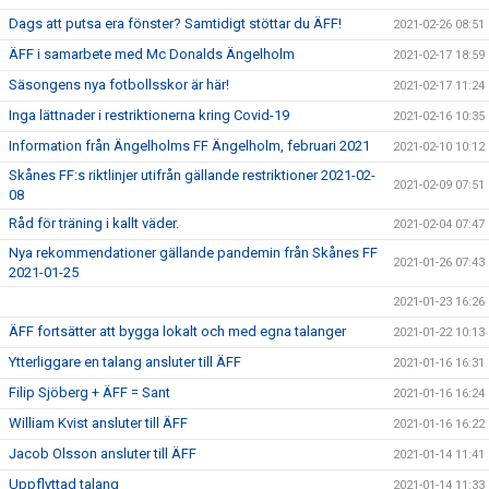
Dags att putsa era fönster? Samtidigt stöttar du ÄFF!
2021-02-26 08:51
ÄFF i samarbete med Mc Donalds Ängelholm
2021-02-17 18:59
Säsongens nya fotbollsskor är här!
2021-02-17 11:24
Inga lättnader i restriktionerna kring Covid-19
2021-02-16 10:35
Information från Ängelholms FF Ängelholm, februari 2021
2021-02-10 10:12
Skånes FF:s riktlinjer utifrån gällande restriktioner 2021-02-
2021-02-09 07:51
08
Råd för träning i kallt väder.
2021-02-04 07:47
Nya rekommendationer gällande pandemin från Skånes FF
2021-01-26 07:43
2021-01-25
2021-01-23 16:26
ÄFF fortsätter att bygga lokalt och med egna talanger
2021-01-22 10:13
Ytterliggare en talang ansluter till ÄFF
2021-01-16 16:31
Filip Sjöberg + ÄFF = Sant
2021-01-16 16:24
William Kvist ansluter till ÄFF
2021-01-16 16:22
Jacob Olsson ansluter till ÄFF
2021-01-14 11:41
Uppflyttad talang
2021-01-14 11:33