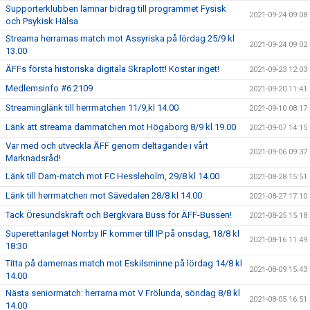
Supporterklubben lämnar bidrag till programmet Fysisk
2021-09-24 09:08
och Psykisk Hälsa
Streama herrarnas match mot Assyriska på lördag 25/9 kl
2021-09-24 09:02
13.00
ÄFFs första historiska digitala Skraplott! Kostar inget!
2021-09-23 12:03
Medlemsinfo #6 2109
2021-09-20 11:41
Streaminglänk till herrmatchen 11/9,kl 14.00
2021-09-10 08:17
Länk att streama dammatchen mot Högaborg 8/9 kl 19.00
2021-09-07 14:15
Var med och utveckla ÄFF genom deltagande i vårt
2021-09-06 09:37
Marknadsråd!
Länk till Dam-match mot FC Hessleholm, 29/8 kl 14.00
2021-08-28 15:51
Länk till herrmatchen mot Sävedalen 28/8 kl 14.00
2021-08-27 17:10
Tack Öresundskraft och Bergkvara Buss för ÄFF-Bussen!
2021-08-25 15:18
Superettanlaget Norrby IF kommer till IP på onsdag, 18/8 kl
2021-08-16 11:49
18:30
Titta på damernas match mot Eskilsminne på lördag 14/8 kl
2021-08-09 15:43
14.00
Nästa seniormatch: herrarna mot V Frölunda, söndag 8/8 kl
2021-08-05 16:51
14.00