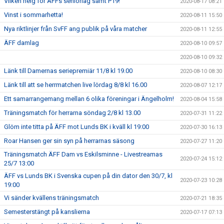
Vilken helg för ÄFFs seniorlag samt P19!
2020-08-17 08:21
Vinst i sommarhetta!
2020-08-11 15:50
Nya riktlinjer från SvFF ang publik på våra matcher
2020-08-11 12:55
ÄFF damlag
2020-08-10 09:57
2020-08-10 09:32
Länk till Damernas seriepremiär 11/8 kl 19.00
2020-08-10 08:30
Länk till att se herrmatchen live lördag 8/8 kl 16.00
2020-08-07 12:17
Ett samarrangemang mellan 6 olika föreningar i Ängelholm!
2020-08-04 15:58
Träningsmatch för herrarna söndag 2/8 kl 13.00
2020-07-31 11:22
Glöm inte titta på ÄFF mot Lunds BK i kväll kl 19:00
2020-07-30 16:13
Roar Hansen ger sin syn på herrarnas säsong
2020-07-27 11:20
Träningsmatch ÄFF Dam vs Eskilsminne - Livestreamas
2020-07-24 15:12
25/7 13:00
ÄFF vs Lunds BK i Svenska cupen på din dator den 30/7, kl
2020-07-23 10:28
19:00
Vi sänder kvällens träningsmatch
2020-07-21 18:35
Semesterstängt på kanslierna
2020-07-17 07:13