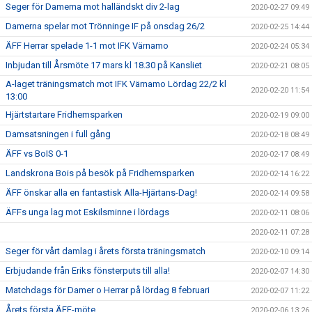
Seger för Damerna mot halländskt div 2-lag
2020-02-27 09:49
Damerna spelar mot Trönninge IF på onsdag 26/2
2020-02-25 14:44
ÄFF Herrar spelade 1-1 mot IFK Värnamo
2020-02-24 05:34
Inbjudan till Årsmöte 17 mars kl 18.30 på Kansliet
2020-02-21 08:05
A-laget träningsmatch mot IFK Värnamo Lördag 22/2 kl
2020-02-20 11:54
13:00
Hjärtstartare Fridhemsparken
2020-02-19 09:00
Damsatsningen i full gång
2020-02-18 08:49
ÄFF vs BoIS 0-1
2020-02-17 08:49
Landskrona Bois på besök på Fridhemsparken
2020-02-14 16:22
ÄFF önskar alla en fantastisk Alla-Hjärtans-Dag!
2020-02-14 09:58
ÄFFs unga lag mot Eskilsminne i lördags
2020-02-11 08:06
2020-02-11 07:28
Seger för vårt damlag i årets första träningsmatch
2020-02-10 09:14
Erbjudande från Eriks fönsterputs till alla!
2020-02-07 14:30
Matchdags för Damer o Herrar på lördag 8 februari
2020-02-07 11:22
Årets första ÄFF-möte
2020-02-06 13:26