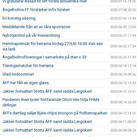
Vi gratulerar Assad till sitt första allsvenska mål!
2020-07-16 18:56
Ängelholms FF förstärker inför hösten
2020-07-08 20:50
En konstig säsong
2020-07-04 14:48
Meddelande från en av våra sponsorer
2020-06-30 13:04
Nybörjarstrul på vår livesändning
2020-06-27 17:54
Hemmapremiär för herrarna lördag 27/6 kl 16.00. Kan ses
2020-06-26 17:54
via länk
Ängelholmsföreningar i samarbete på stan v. 33
2020-06-25 11:39
Träningsmatcher för herrarna
2020-06-18 12:18
Glad midsommar!
2020-06-18 08:56
ÄFF har fått en egen glass.
2020-06-16 13:30
Jakten fortsätter! Stötta ÄFF samt rädda Lergöken!
2020-06-15 13:51
Pandemin lever tyvärr fortfarande! Glöm inte följa FHMs
2020-06-14 20:33
riktlinjer.
ÄFFs damlag säljer Bjäre chips imorgon på fridhemsparken
2020-06-12 14:15
Jakten fortsätter! Stötta ÄFF samt rädda Lergöken!
2020-06-11 08:09
Jakten fortsätter! Stötta ÄFF samt rädda Lergöken!
2020-06-08 08:29