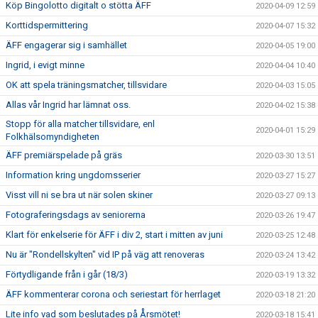
Köp Bingolotto digitalt o stötta ÄFF
2020-04-09 12:59
Korttidspermittering
2020-04-07 15:32
ÄFF engagerar sig i samhället
2020-04-05 19:00
Ingrid, i evigt minne
2020-04-04 10:40
OK att spela träningsmatcher, tillsvidare
2020-04-03 15:05
Allas vår Ingrid har lämnat oss.
2020-04-02 15:38
Stopp för alla matcher tillsvidare, enl
2020-04-01 15:29
Folkhälsomyndigheten
ÄFF premiärspelade på gräs
2020-03-30 13:51
Information kring ungdomsserier
2020-03-27 15:27
Visst vill ni se bra ut när solen skiner
2020-03-27 09:13
Fotograferingsdags av seniorerna
2020-03-26 19:47
Klart för enkelserie för ÄFF i div 2, start i mitten av juni
2020-03-25 12:48
Nu är "Rondellskylten" vid IP på väg att renoveras
2020-03-24 13:42
Förtydligande från i går (18/3)
2020-03-19 13:32
ÄFF kommenterar corona och seriestart för herrlaget
2020-03-18 21:20
Lite info vad som beslutades på Årsmötet!
2020-03-18 15:41