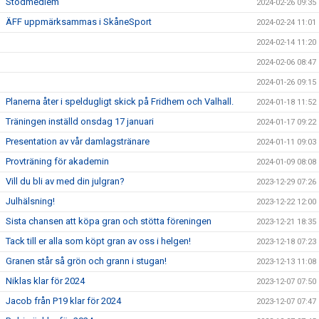
Stödmedlem
2024-02-26 09:35
ÄFF uppmärksammas i SkåneSport
2024-02-24 11:01
2024-02-14 11:20
2024-02-06 08:47
2024-01-26 09:15
Planerna åter i speldugligt skick på Fridhem och Valhall.
2024-01-18 11:52
Träningen inställd onsdag 17 januari
2024-01-17 09:22
Presentation av vår damlagstränare
2024-01-11 09:03
Provträning för akademin
2024-01-09 08:08
Vill du bli av med din julgran?
2023-12-29 07:26
Julhälsning!
2023-12-22 12:00
Sista chansen att köpa gran och stötta föreningen
2023-12-21 18:35
Tack till er alla som köpt gran av oss i helgen!
2023-12-18 07:23
Granen står så grön och grann i stugan!
2023-12-13 11:08
Niklas klar för 2024
2023-12-07 07:50
Jacob från P19 klar för 2024
2023-12-07 07:47