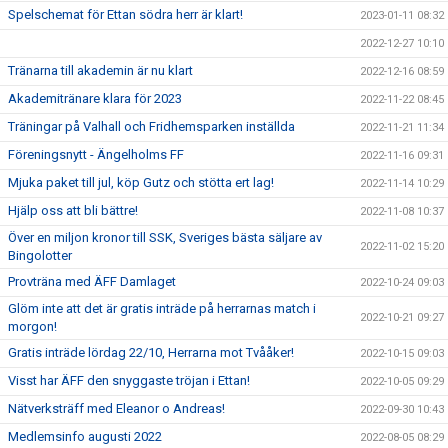
Spelschemat för Ettan södra herr är klart!
2023-01-11 08:32
2022-12-27 10:10
Tränarna till akademin är nu klart
2022-12-16 08:59
Akademitränare klara för 2023
2022-11-22 08:45
Träningar på Valhall och Fridhemsparken inställda
2022-11-21 11:34
Föreningsnytt - Ängelholms FF
2022-11-16 09:31
Mjuka paket till jul, köp Gutz och stötta ert lag!
2022-11-14 10:29
Hjälp oss att bli bättre!
2022-11-08 10:37
Över en miljon kronor till SSK, Sveriges bästa säljare av
2022-11-02 15:20
Bingolotter
Provträna med ÄFF Damlaget
2022-10-24 09:03
Glöm inte att det är gratis inträde på herrarnas match i
2022-10-21 09:27
morgon!
Gratis inträde lördag 22/10, Herrarna mot Tvååker!
2022-10-15 09:03
Visst har ÄFF den snyggaste tröjan i Ettan!
2022-10-05 09:29
Nätverksträff med Eleanor o Andreas!
2022-09-30 10:43
Medlemsinfo augusti 2022
2022-08-05 08:29