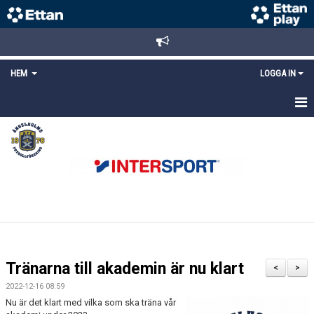
HEM
LOGGA IN
STARTSIDA
NYHETER
ANMÄLAN/REGISTRERING
POLICYS
FÖRKÖP BILJETTER
Tränarna till akademin är nu klart
<
>
LÄNKAR
2022-12-16 08:59
Nu är det klart med vilka som ska träna vår