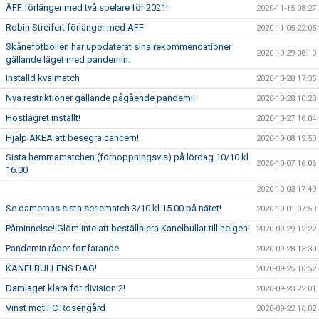
ÄFF förlänger med två spelare för 2021!
2020-11-15 08:27
Robin Streifert förlänger med ÄFF
2020-11-05 22:05
Skånefotbollen har uppdaterat sina rekommendationer
2020-10-29 08:10
gällande läget med pandemin.
Inställd kvalmatch
2020-10-28 17:35
Nya restriktioner gällande pågående pandemi!
2020-10-28 10:28
Höstlägret inställt!
2020-10-27 16:04
Hjälp AKEA att besegra cancern!
2020-10-08 19:50
Sista hemmamatchen (förhoppningsvis) på lördag 10/10 kl
2020-10-07 16:06
16.00
2020-10-03 17:49
Se damernas sista seriematch 3/10 kl 15.00 på nätet!
2020-10-01 07:59
Påminnelse! Glöm inte att beställa era Kanelbullar till helgen!
2020-09-29 12:22
Pandemin råder fortfarande
2020-09-28 13:30
KANELBULLENS DAG!
2020-09-25 10:52
Damlaget klara för division 2!
2020-09-23 22:01
Vinst mot FC Rosengård
2020-09-22 16:02