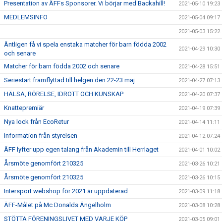
Presentation av ÄFFs Sponsorer. Vi börjar med Backahill!
2021-05-10 19:23
MEDLEMSINFO
2021-05-04 09:17
2021-05-03 15:22
Äntligen få vi spela enstaka matcher för barn födda 2002
2021-04-29 10:30
och senare
Matcher för barn födda 2002 och senare
2021-04-28 15:51
Seriestart framflyttad till helgen den 22-23 maj
2021-04-27 07:13
HÄLSA, RÖRELSE, IDROTT OCH KUNSKAP
2021-04-20 07:37
Knattepremiär
2021-04-19 07:39
Nya lock från EcoRetur
2021-04-14 11:11
Information från styrelsen
2021-04-12 07:24
ÄFF lyfter upp egen talang från Akademin till Herrlaget
2021-04-01 10:02
Årsmöte genomfört 210325
2021-03-26 10:21
Årsmöte genomfört 210325
2021-03-26 10:15
Intersport webshop för 2021 är uppdaterad
2021-03-09 11:18
ÄFF-Målet på Mc Donalds Ängelholm
2021-03-08 10:28
STÖTTA FÖRENINGSLIVET MED VARJE KÖP
2021-03-05 09:01