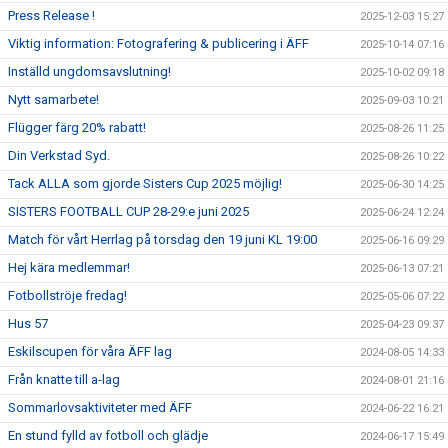
Press Release !
2025-12-03 15:27
Viktig information: Fotografering & publicering i ÄFF
2025-10-14 07:16
Inställd ungdomsavslutning!
2025-10-02 09:18
Nytt samarbete!
2025-09-03 10:21
Flügger färg 20% rabatt!
2025-08-26 11:25
Din Verkstad Syd.
2025-08-26 10:22
Tack ALLA som gjorde Sisters Cup 2025 möjlig!
2025-06-30 14:25
SISTERS FOOTBALL CUP 28-29:e juni 2025
2025-06-24 12:24
Match för vårt Herrlag på torsdag den 19 juni KL 19:00
2025-06-16 09:29
Hej kära medlemmar!
2025-06-13 07:21
Fotbollströje fredag!
2025-05-06 07:22
Hus 57
2025-04-23 09:37
Eskilscupen för våra ÄFF lag
2024-08-05 14:33
Från knatte till a-lag
2024-08-01 21:16
Sommarlovsaktiviteter med ÄFF
2024-06-22 16:21
En stund fylld av fotboll och glädje
2024-06-17 15:49