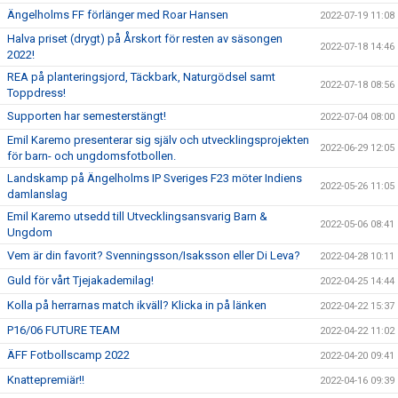
Ängelholms FF förlänger med Roar Hansen
2022-07-19 11:08
Halva priset (drygt) på Årskort för resten av säsongen
2022-07-18 14:46
2022!
REA på planteringsjord, Täckbark, Naturgödsel samt
2022-07-18 08:56
Toppdress!
Supporten har semesterstängt!
2022-07-04 08:00
Emil Karemo presenterar sig själv och utvecklingsprojekten
2022-06-29 12:05
för barn- och ungdomsfotbollen.
Landskamp på Ängelholms IP Sveriges F23 möter Indiens
2022-05-26 11:05
damlanslag
Emil Karemo utsedd till Utvecklingsansvarig Barn &
2022-05-06 08:41
Ungdom
Vem är din favorit? Svenningsson/Isaksson eller Di Leva?
2022-04-28 10:11
Guld för vårt Tjejakademilag!
2022-04-25 14:44
Kolla på herrarnas match ikväll? Klicka in på länken
2022-04-22 15:37
P16/06 FUTURE TEAM
2022-04-22 11:02
ÄFF Fotbollscamp 2022
2022-04-20 09:41
Knattepremiär!!
2022-04-16 09:39