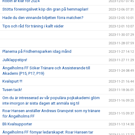
Robin är klar för 2024
2023-12-07 07:45
Stötta föreningslivet köp din gran på hemmaplan!
2023-12-06 07:31
Hade du den vinnande biljetten förra matchen?
2023-12-05 10:01
Tips och råd för träning i kallt väder
2023-12-01 10:07
2023-11-30 07:29
2023-11-28 07:59
Planerna på Fridhemsparken idag månd
2023-11-27 14:12
Julklappstips!
2023-11-27 11:29
Ängelholms FF Söker Tränare och Assisterande till
2023-11-24 08:49
Akademi (P15, P17, P19)
Kvalspurt !!!
2023-11-21 16:44
Tusen tack!
2023-11-18 06:01
Om du är intresserad av vår populära pojkakademi glöm
2023-11-16 09:25
inte imorgon är sista dagen att anmäla sig til
Roar Hansen anställer Andreas Granqvist som ny tränare
2023-11-15 09:37
för Ängelholms FF
Bli Kvalsupporter
2023-11-13 14:30
Ängelholms FF förnyar ledarskapet: Roar Hansen tar
2023-11-11 17:22