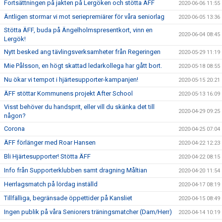
Fortsättningen på jakten på Lergöken och stötta ÄFF
2020-06-06 11:55
Äntligen stormar vi mot seriepremiärer för våra seniorlag
2020-06-05 13:36
Stötta ÄFF, buda på Ängelholmspresentkort, vinn en
2020-06-04 08:45
Lergök!
Nytt besked ang tävlingsverksamheter från Regeringen
2020-05-29 11:19
Mie Pålsson, en högt skattad ledarkollega har gått bort.
2020-05-18 08:55
Nu ökar vi tempot i hjärtesupporter-kampanjen!
2020-05-15 20:21
ÄFF stöttar Kommunens projekt After School
2020-05-13 16:09
Visst behöver du handsprit, eller vill du skänka det till
2020-04-29 09:25
någon?
Corona
2020-04-25 07:04
ÄFF förlänger med Roar Hansen
2020-04-22 12:23
Bli Hjärtesupporter! Stötta ÄFF
2020-04-22 08:15
Info från Supporterklubben samt dragning Måltian
2020-04-20 11:54
Herrlagsmatch på lördag inställd
2020-04-17 08:19
Tillfälliga, begränsade öppettider på Kansliet
2020-04-15 08:49
Ingen publik på våra Seniorers träningsmatcher (Dam/Herr)
2020-04-14 10:19