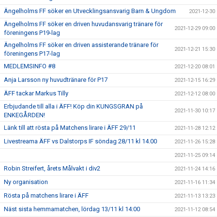
Ängelholms FF söker en Utvecklingsansvarig Barn & Ungdom
2021-12-30
Ängelholms FF söker en driven huvudansvarig tränare för
2021-12-29 09:00
föreningens P19-lag
Ängelholms FF söker en driven assisterande tränare för
2021-12-21 15:30
föreningens P17-lag
MEDLEMSINFO #8
2021-12-20 08:01
Anja Larsson ny huvudtränare för P17
2021-12-15 16:29
ÄFF tackar Markus Tilly
2021-12-12 08:00
Erbjudande till alla i ÄFF! Köp din KUNGSGRAN på
2021-11-30 10:17
ENKEGÅRDEN!
Länk till att rösta på Matchens lirare i ÄFF 29/11
2021-11-28 12:12
Livestreama ÄFF vs Dalstorps IF söndag 28/11 kl 14.00
2021-11-26 15:28
2021-11-25 09:14
Robin Streifert, årets Målvakt i div2
2021-11-24 14:16
Ny organisation
2021-11-16 11:34
Rösta på matchens lirare i ÄFF
2021-11-13 13:23
Näst sista hemmamatchen, lördag 13/11 kl 14:00
2021-11-12 08:54