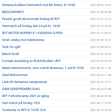
Streama kvällens herrmatch mot BK Astrio, kl 19:00
2021-08-04 14:54
MEDLEMSINFO
2021-07-28 09:58
Passivt ge ett ekonomiskt bidrag till ÄFF
2021-07-21 15:13
Herrmatch på lördag den 24 juli KL 14:00
2021-07-19 10:35
ÄFF MÖTER NORRBY IF I SVENSKA CUPEN
2021-07-15 09:53
Vinst i derby mot Eskilsminne
2021-07-09 12:27
Tack för igår!
2021-07-08 09:57
Match ikväll
2021-07-07 10:33
Fortsatt utveckling av flickfotbollen i ÄFF
2021-07-05 07:18
Nästa hemmamatch, som också streamas, 7 Juli kl 19:00
2021-06-29 11:36
Glad Midsommar!
2021-06-25 11:48
Länk till damernas seriepremiär.
2021-06-22 19:17
DAM SERIEPREMIÄR IDAG
2021-06-22 07:08
ÄFF Fotbollscamp 2021 är igång
2021-06-20 20:36
Herr match på lördag 19/6
2021-06-17 10:35
Torslanda vs ÄFF kl 14:00 12/6
2021-06-12 13:43