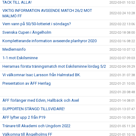
TACK TILL ALLA!
2022-03-01 10:52
VIKTIG INFORMATION AVSEENDE MATCH 26/2 MOT
2022-02-24 10:28
MALMÖ FF
Vem vann på 50/50-lotteriet i söndags?
2022-02-22 13:06
Svenska Cupen i Ängelholm
2022-02-18 08:00
Kompletterande information avseende planhyror 2020
2022-02-16 08:22
Medlemsinfo
2022-02-10 07:12
1-1 mot Eskilsminne
2022-02-07 09:03
Herrarnas första träningsmatch mot Eskilsminne lördag 5/2
2022-02-04 09:29
Vi välkomnar Isac Larsson från Halmstad BK.
2022-01-31 07:38
Presentation av ÄFF Herrlag
2022-01-21 10:05
2022-01-20 08:48
ÄFF förlänger med Edvin, Hallbäck och Axel
2022-01-14 08:01
SUPPORTEN STÄNGD TILLSVIDARE!
2022-01-13 07:47
ÄFF lyfter upp 2 från P19
2022-01-10 09:20
Tränare till Akademi och Ungdom 2022
2022-01-05 11:24
Välkomna till Ängelholms FF
2022-01-01 10:16