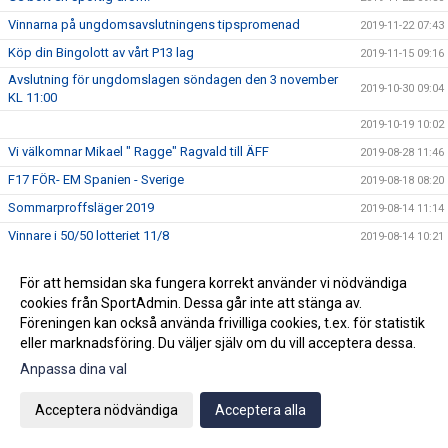
Vinnarna på ungdomsavslutningens tipspromenad
2019-11-22 07:43
Köp din Bingolott av vårt P13 lag
2019-11-15 09:16
Avslutning för ungdomslagen söndagen den 3 november
2019-10-30 09:04
KL 11:00
2019-10-19 10:02
Vi välkomnar Mikael " Ragge" Ragvald till ÄFF
2019-08-28 11:46
F17 FÖR- EM Spanien - Sverige
2019-08-18 08:20
Sommarproffsläger 2019
2019-08-14 11:14
Vinnare i 50/50 lotteriet 11/8
2019-08-14 10:21
ÄFF söker matchsekreterare
2019-08-14 10:18
För att hemsidan ska fungera korrekt använder vi nödvändiga
Angående gårdagens match i P19-Allsvenskan
2019-08-11 11:42
cookies från SportAdmin. Dessa går inte att stänga av.
Kalle är på semester
2019-08-10 09:14
Föreningen kan också använda frivilliga cookies, t.ex. för statistik
eller marknadsföring. Du väljer själv om du vill acceptera dessa.
Klubbchefen Helena Wennerström presenterar sig
2019-08-07 08:52
Anpassa dina val
FitLine är ny samarbetspartner
2019-08-03 14:21
ÄFF söker matchsekreterare
2019-08-01 13:00
Acceptera nödvändiga
Acceptera alla
Flera lag drar igång igen
2019-07-22 14:01