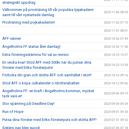
strategiskt uppdrag
Välkommen på provträning till vår populära tjejakademi
2023-11-06 08:03
samt till vårt nystartade damlag.
Provträning med pojkakademin!
2023-11-02 07:19
2023-11-01 08:01
ÄFF-vänner
2023-10-26 07:49
Ängelholms FF startar åter damlag!
2023-10-24 11:30
Extra föreningsstämma för val av revisor
2023-10-23 13:57
En vecka kvar! Stöd ÄFF med 300kr när du putsar dina
2023-10-23 10:33
fönster med Eriks fönsterputs!
Förboka din gran och stötta ÄFF och samhället i stort!
2023-10-16 09:16
Stöd ÄFF o köpa Julkalender o Idrottsrabatten
2023-10-12 09:56
Ängelholms FF- en kraft i Ängelholms kommun, mycket
2023-09-06 09:19
tack vare er!
Stor spänning på Deadline Day!
2023-09-04 09:34
Run of Hope
2023-09-01 09:33
Putsa dina fönster med Eriks fönsterputs och stötta ÄFF!
2023-07-31 09:52
Sisters cup blev succé
2023-07-05 07:18