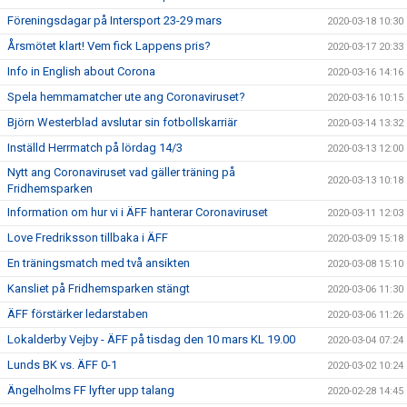
Föreningsdagar på Intersport 23-29 mars
2020-03-18 10:30
Årsmötet klart! Vem fick Lappens pris?
2020-03-17 20:33
Info in English about Corona
2020-03-16 14:16
Spela hemmamatcher ute ang Coronaviruset?
2020-03-16 10:15
Björn Westerblad avslutar sin fotbollskarriär
2020-03-14 13:32
Inställd Herrmatch på lördag 14/3
2020-03-13 12:00
Nytt ang Coronaviruset vad gäller träning på
2020-03-13 10:18
Fridhemsparken
Information om hur vi i ÄFF hanterar Coronaviruset
2020-03-11 12:03
Love Fredriksson tillbaka i ÄFF
2020-03-09 15:18
En träningsmatch med två ansikten
2020-03-08 15:10
Kansliet på Fridhemsparken stängt
2020-03-06 11:30
ÄFF förstärker ledarstaben
2020-03-06 11:26
Lokalderby Vejby - ÄFF på tisdag den 10 mars KL 19.00
2020-03-04 07:24
Lunds BK vs. ÄFF 0-1
2020-03-02 10:24
Ängelholms FF lyfter upp talang
2020-02-28 14:45