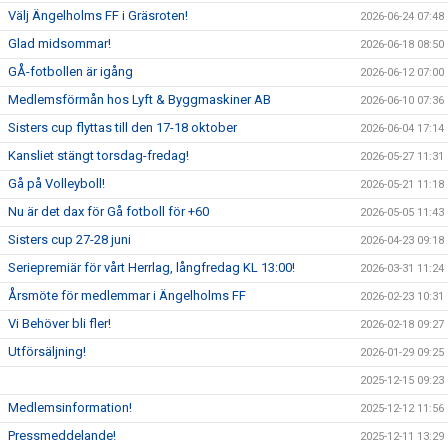
Välj Ängelholms FF i Gräsroten!
2026-06-24 07:48
Glad midsommar!
2026-06-18 08:50
GÅ-fotbollen är igång
2026-06-12 07:00
Medlemsförmån hos Lyft & Byggmaskiner AB
2026-06-10 07:36
Sisters cup flyttas till den 17-18 oktober
2026-06-04 17:14
Kansliet stängt torsdag-fredag!
2026-05-27 11:31
Gå på Volleyboll!
2026-05-21 11:18
Nu är det dax för Gå fotboll för +60
2026-05-05 11:43
Sisters cup 27-28 juni
2026-04-23 09:18
Seriepremiär för vårt Herrlag, långfredag KL 13:00!
2026-03-31 11:24
Årsmöte för medlemmar i Ängelholms FF
2026-02-23 10:31
Vi Behöver bli fler!
2026-02-18 09:27
Utförsäljning!
2026-01-29 09:25
2025-12-15 09:23
Medlemsinformation!
2025-12-12 11:56
Pressmeddelande!
2025-12-11 13:29