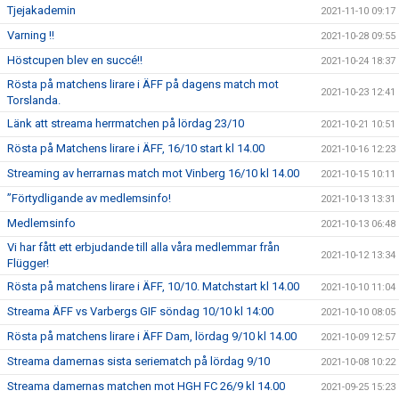
Tjejakademin
2021-11-10 09:17
Varning !!
2021-10-28 09:55
Höstcupen blev en succé!!
2021-10-24 18:37
Rösta på matchens lirare i ÄFF på dagens match mot
2021-10-23 12:41
Torslanda.
Länk att streama herrmatchen på lördag 23/10
2021-10-21 10:51
Rösta på Matchens lirare i ÄFF, 16/10 start kl 14.00
2021-10-16 12:23
Streaming av herrarnas match mot Vinberg 16/10 kl 14.00
2021-10-15 10:11
”Förtydligande av medlemsinfo!
2021-10-13 13:31
Medlemsinfo
2021-10-13 06:48
Vi har fått ett erbjudande till alla våra medlemmar från
2021-10-12 13:34
Flügger!
Rösta på matchens lirare i ÄFF, 10/10. Matchstart kl 14.00
2021-10-10 11:04
Streama ÄFF vs Varbergs GIF söndag 10/10 kl 14:00
2021-10-10 08:05
Rösta på matchens lirare i ÄFF Dam, lördag 9/10 kl 14.00
2021-10-09 12:57
Streama damernas sista seriematch på lördag 9/10
2021-10-08 10:22
Streama damernas matchen mot HGH FC 26/9 kl 14.00
2021-09-25 15:23