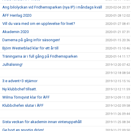
Ang bilolyckan vid Fridhemsparken (nya IP) i måndags kväll
2020-02-04 20:37
ÄFF Herrlag 2020
2020-01-28 12:02
Vill du vara med om en upplevelse för livet?
2020-01-27 08:41
Akademin 2020
2020-01-21 07:31
Damerna på gång inför säsongen!
2020-01-15 20:36
Björn Westerblad klar för ett år till
2020-01-15 10:46
Träningarna är i full gång på Fridhemsparken
2020-01-14 11:17
Julhälsning!
2019-12-20 07:42
2019-12-18 08:54
3:e advent=3 stjärnor
2019-12-15 15:16
Ny klubbchef tillsatt.
2019-12-12 11:59
Wilma Törnqvist klar för ÄFF
2019-12-09 11:53
Klubbchefen slutar i ÄFF
2019-12-02 09:58
2019-11-26 09:44
Sista veckan för akademin innan vinteruppehåll
2019-11-25 08:34
Ge bort en sportig dröm!
2019-11-22 09:50