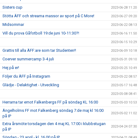
Sisters cup
2023-06-28 11:20
Stötta ÄFF och streama massor av sport på C More!
2023-06-27 09:20
Midsommar
2023-06-22 08:13
Vill du prova Gåfotboll 19:de juni 10-11:30?!
2023-06-16 11:50
2023-06-15 10:29
Grattis till alla ÄFF:are som tar Studenten!!
2023-06-09 10:18
Coerver summercamp 3-4 juli
2023-05-31 09:10
Hej på er!
2023-05-25 10:49
Följer du ÄFF på Instagram
2023-05-22 08:57
Glädje - Delaktighet - Utveckling
2023-05-17 16:48
2023-05-08 08:41
Herrarna tar emot Falkenbergs FF på söndag KL 16:00
2023-05-03 10:53
Ängelholms FF mot Falkenberg söndag 7:de maj kl 16:00
2023-05-02 11:02
på IP
Extra årsmöte torsdagen den 4 maj KL 17:00 i klubbstugan
2023-04-24 07:30
på IP
Söndag - 23 april - kl. 16.00 på IP
2023-04-21 08:49