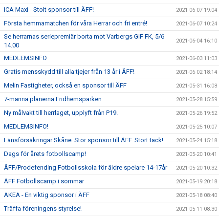
ICA Maxi - Stolt sponsor till ÄFF!
2021-06-07 19:04
Första hemmamatchen för våra Herrar och fri entré!
2021-06-07 10:24
Se herrarnas seriepremiär borta mot Varbergs GIF FK, 5/6
2021-06-04 16:10
14.00
MEDLEMSINFO
2021-06-03 11:03
Gratis mensskydd till alla tjejer från 13 år i ÄFF!
2021-06-02 18:14
Melin Fastigheter, också en sponsor till ÄFF
2021-05-31 16:08
7-manna planerna Fridhemsparken
2021-05-28 15:59
Ny målvakt till herrlaget, upplyft från P19.
2021-05-26 19:52
MEDLEMSINFO!
2021-05-25 10:07
Länsförsäkringar Skåne. Stor sponsor till ÄFF. Stort tack!
2021-05-24 15:18
Dags för årets fotbollscamp!
2021-05-20 10:41
ÄFF/Prodefending Fotbollsskola för äldre spelare 14-17år
2021-05-20 10:32
ÄFF Fotbollscamp i sommar
2021-05-19 20:18
AKEA - En viktig sponsor i ÄFF
2021-05-18 08:40
Träffa föreningens styrelse!
2021-05-11 08:30