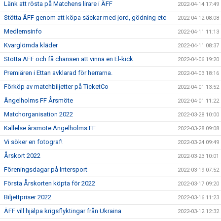
Länk att rösta på Matchens lirare i ÄFF
2022-04-14 17:49
Stötta ÄFF genom att köpa säckar med jord, gödning etc
2022-04-12 08:08
Medlemsinfo
2022-04-11 11:13
Kvarglömda kläder
2022-04-11 08:37
Stötta ÄFF och få chansen att vinna en El-kick
2022-04-06 19:20
Premiären i Ettan avklarad för herrarna.
2022-04-03 18:16
Förköp av matchbiljetter på TicketCo
2022-04-01 13:52
Ängelholms FF Årsmöte
2022-04-01 11:22
Matchorganisation 2022
2022-03-28 10:00
Kallelse årsmöte Ängelholms FF
2022-03-28 09:08
Vi söker en fotograf!
2022-03-24 09:49
Årskort 2022
2022-03-23 10:01
Föreningsdagar på Intersport
2022-03-19 07:52
Första Årskorten köpta för 2022
2022-03-17 09:20
Biljettpriser 2022
2022-03-16 11:23
ÄFF vill hjälpa krigsflyktingar från Ukraina
2022-03-12 12:32