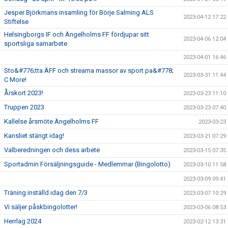
Jesper Björkmans insamling för Börje Salming ALS
2023-04-12 17:22
Stiftelse
Helsingborgs IF och Ängelholms FF fördjupar sitt
2023-04-06 12:04
sportsliga samarbete
2023-04-01 16:46
Sto&#776;tta ÄFF och streama massor av sport pa&#778;
2023-03-31 11:44
C More!
Årskort 2023!
2023-03-23 11:10
Truppen 2023
2023-03-23 07:40
Kallelse årsmöte Ängelholms FF
2023-03-23
Kansliet stängt idag!
2023-03-21 07:29
Valberedningen och dess arbete
2023-03-15 07:35
Sportadmin Försäljningsguide - Medlemmar (Bingolotto)
2023-03-10 11:58
2023-03-09 09:41
Träning inställd idag den 7/3
2023-03-07 10:29
Vi säljer påskbingolotter!
2023-03-06 08:53
Herrlag 2024
2023-02-12 13:31