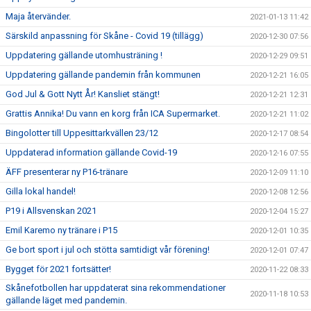
Maja återvänder.
2021-01-13 11:42
Särskild anpassning för Skåne - Covid 19 (tillägg)
2020-12-30 07:56
Uppdatering gällande utomhusträning !
2020-12-29 09:51
Uppdatering gällande pandemin från kommunen
2020-12-21 16:05
God Jul & Gott Nytt År! Kansliet stängt!
2020-12-21 12:31
Grattis Annika! Du vann en korg från ICA Supermarket.
2020-12-21 11:02
Bingolotter till Uppesittarkvällen 23/12
2020-12-17 08:54
Uppdaterad information gällande Covid-19
2020-12-16 07:55
ÄFF presenterar ny P16-tränare
2020-12-09 11:10
Gilla lokal handel!
2020-12-08 12:56
P19 i Allsvenskan 2021
2020-12-04 15:27
Emil Karemo ny tränare i P15
2020-12-01 10:35
Ge bort sport i jul och stötta samtidigt vår förening!
2020-12-01 07:47
Bygget för 2021 fortsätter!
2020-11-22 08:33
Skånefotbollen har uppdaterat sina rekommendationer
2020-11-18 10:53
gällande läget med pandemin.