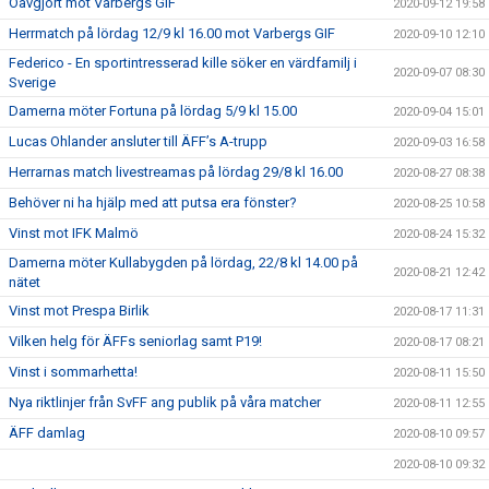
Oavgjort mot Varbergs GIF
2020-09-12 19:58
Herrmatch på lördag 12/9 kl 16.00 mot Varbergs GIF
2020-09-10 12:10
Federico - En sportintresserad kille söker en värdfamilj i
2020-09-07 08:30
Sverige
Damerna möter Fortuna på lördag 5/9 kl 15.00
2020-09-04 15:01
Lucas Ohlander ansluter till ÄFF’s A-trupp
2020-09-03 16:58
Herrarnas match livestreamas på lördag 29/8 kl 16.00
2020-08-27 08:38
Behöver ni ha hjälp med att putsa era fönster?
2020-08-25 10:58
Vinst mot IFK Malmö
2020-08-24 15:32
Damerna möter Kullabygden på lördag, 22/8 kl 14.00 på
2020-08-21 12:42
nätet
Vinst mot Prespa Birlik
2020-08-17 11:31
Vilken helg för ÄFFs seniorlag samt P19!
2020-08-17 08:21
Vinst i sommarhetta!
2020-08-11 15:50
Nya riktlinjer från SvFF ang publik på våra matcher
2020-08-11 12:55
ÄFF damlag
2020-08-10 09:57
2020-08-10 09:32