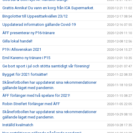
Grattis Annika! Du vann en korg från ICA Supermarket.
2020-12-21 11:02
Bingolotter till Uppesittarkvällen 23/12
2020-12-17 08:54
Uppdaterad information gällande Covid-19
2020-12-16 07:55
ÄFF presenterar ny P16-tränare
2020-12-09 11:10
Gilla lokal handel!
2020-12-08 12:56
P19 i Allsvenskan 2021
2020-12-04 15:27
Emil Karemo ny tränare i P15
2020-12-01 10:35
Ge bort sport i jul och stötta samtidigt vår förening!
2020-12-01 07:47
Bygget för 2021 fortsätter!
2020-11-22 08:33
Skånefotbollen har uppdaterat sina rekommendationer
2020-11-18 10:53
gällande läget med pandemin.
ÄFF förlänger med två spelare för 2021!
2020-11-15 08:27
Robin Streifert förlänger med ÄFF
2020-11-05 22:05
Skånefotbollen har uppdaterat sina rekommendationer
2020-10-29 08:10
gällande läget med pandemin.
Inställd kvalmatch
2020-10-28 17:35