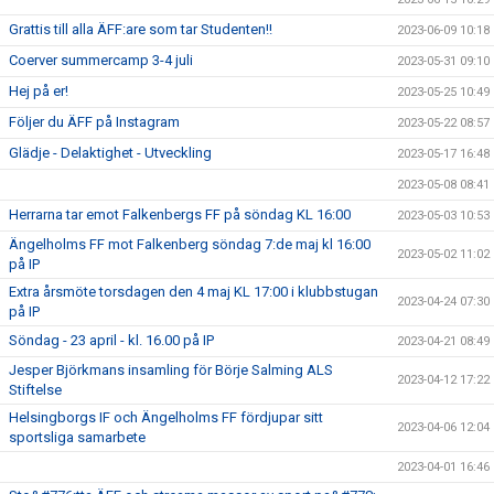
Grattis till alla ÄFF:are som tar Studenten!!
2023-06-09 10:18
Coerver summercamp 3-4 juli
2023-05-31 09:10
Hej på er!
2023-05-25 10:49
Följer du ÄFF på Instagram
2023-05-22 08:57
Glädje - Delaktighet - Utveckling
2023-05-17 16:48
2023-05-08 08:41
Herrarna tar emot Falkenbergs FF på söndag KL 16:00
2023-05-03 10:53
Ängelholms FF mot Falkenberg söndag 7:de maj kl 16:00
2023-05-02 11:02
på IP
Extra årsmöte torsdagen den 4 maj KL 17:00 i klubbstugan
2023-04-24 07:30
på IP
Söndag - 23 april - kl. 16.00 på IP
2023-04-21 08:49
Jesper Björkmans insamling för Börje Salming ALS
2023-04-12 17:22
Stiftelse
Helsingborgs IF och Ängelholms FF fördjupar sitt
2023-04-06 12:04
sportsliga samarbete
2023-04-01 16:46