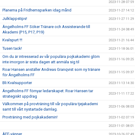
2023-11-28 07:59
Planerna på Fridhemsparken idag månd
2023-11-27 14:12
Julklappstips!
2023-11-27 11:29
Ängelholms FF Söker Tränare och Assisterande till
2023-11-24 08:49
Akademi (P15, P17, P19)
Kvalspurt !!!
2023-11-21 16:44
Tusen tack!
2023-11-18 06:01
Om du är intresserad av vår populära pojkakademi glöm
2023-11-16 09:25
inte imorgon är sista dagen att anmäla sig til
Roar Hansen anställer Andreas Granqvist som ny tränare
2023-11-15 09:37
för Ängelholms FF
Bli Kvalsupporter
2023-11-13 14:30
Ängelholms FF förnyar ledarskapet: Roar Hansen tar
2023-11-11 17:22
strategiskt uppdrag
Välkommen på provträning till vår populära tjejakademi
2023-11-06 08:03
samt till vårt nystartade damlag.
Provträning med pojkakademin!
2023-11-02 07:19
2023-11-01 08:01
ÄFF-vänner
2023-10-26 07:49