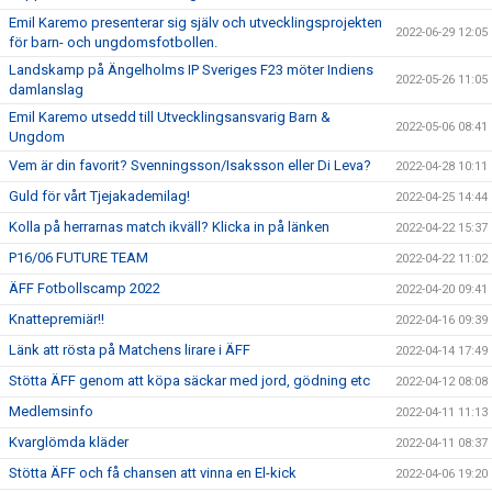
Emil Karemo presenterar sig själv och utvecklingsprojekten
2022-06-29 12:05
för barn- och ungdomsfotbollen.
Landskamp på Ängelholms IP Sveriges F23 möter Indiens
2022-05-26 11:05
damlanslag
Emil Karemo utsedd till Utvecklingsansvarig Barn &
2022-05-06 08:41
Ungdom
Vem är din favorit? Svenningsson/Isaksson eller Di Leva?
2022-04-28 10:11
Guld för vårt Tjejakademilag!
2022-04-25 14:44
Kolla på herrarnas match ikväll? Klicka in på länken
2022-04-22 15:37
P16/06 FUTURE TEAM
2022-04-22 11:02
ÄFF Fotbollscamp 2022
2022-04-20 09:41
Knattepremiär!!
2022-04-16 09:39
Länk att rösta på Matchens lirare i ÄFF
2022-04-14 17:49
Stötta ÄFF genom att köpa säckar med jord, gödning etc
2022-04-12 08:08
Medlemsinfo
2022-04-11 11:13
Kvarglömda kläder
2022-04-11 08:37
Stötta ÄFF och få chansen att vinna en El-kick
2022-04-06 19:20