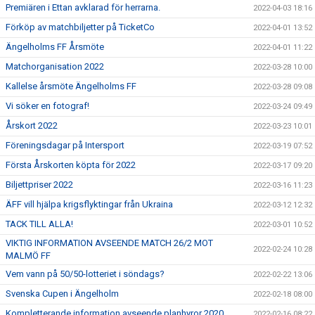
Premiären i Ettan avklarad för herrarna.
2022-04-03 18:16
Förköp av matchbiljetter på TicketCo
2022-04-01 13:52
Ängelholms FF Årsmöte
2022-04-01 11:22
Matchorganisation 2022
2022-03-28 10:00
Kallelse årsmöte Ängelholms FF
2022-03-28 09:08
Vi söker en fotograf!
2022-03-24 09:49
Årskort 2022
2022-03-23 10:01
Föreningsdagar på Intersport
2022-03-19 07:52
Första Årskorten köpta för 2022
2022-03-17 09:20
Biljettpriser 2022
2022-03-16 11:23
ÄFF vill hjälpa krigsflyktingar från Ukraina
2022-03-12 12:32
TACK TILL ALLA!
2022-03-01 10:52
VIKTIG INFORMATION AVSEENDE MATCH 26/2 MOT
2022-02-24 10:28
MALMÖ FF
Vem vann på 50/50-lotteriet i söndags?
2022-02-22 13:06
Svenska Cupen i Ängelholm
2022-02-18 08:00
Kompletterande information avseende planhyror 2020
2022-02-16 08:22