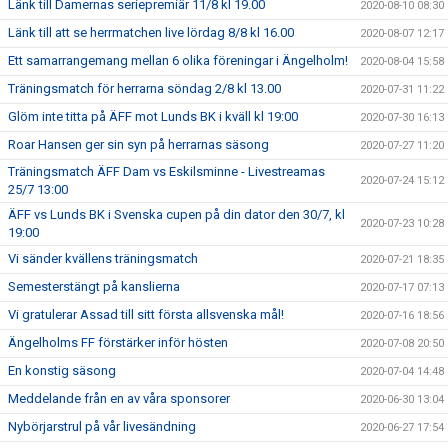
Länk till Damernas seriepremiär 11/8 kl 19.00
2020-08-10 08:30
Länk till att se herrmatchen live lördag 8/8 kl 16.00
2020-08-07 12:17
Ett samarrangemang mellan 6 olika föreningar i Ängelholm!
2020-08-04 15:58
Träningsmatch för herrarna söndag 2/8 kl 13.00
2020-07-31 11:22
Glöm inte titta på ÄFF mot Lunds BK i kväll kl 19:00
2020-07-30 16:13
Roar Hansen ger sin syn på herrarnas säsong
2020-07-27 11:20
Träningsmatch ÄFF Dam vs Eskilsminne - Livestreamas
2020-07-24 15:12
25/7 13:00
ÄFF vs Lunds BK i Svenska cupen på din dator den 30/7, kl
2020-07-23 10:28
19:00
Vi sänder kvällens träningsmatch
2020-07-21 18:35
Semesterstängt på kanslierna
2020-07-17 07:13
Vi gratulerar Assad till sitt första allsvenska mål!
2020-07-16 18:56
Ängelholms FF förstärker inför hösten
2020-07-08 20:50
En konstig säsong
2020-07-04 14:48
Meddelande från en av våra sponsorer
2020-06-30 13:04
Nybörjarstrul på vår livesändning
2020-06-27 17:54