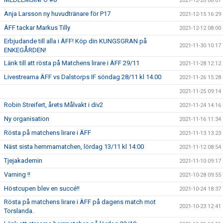
2021-12-20 08:01
Anja Larsson ny huvudtränare för P17
2021-12-15 16:29
ÄFF tackar Markus Tilly
2021-12-12 08:00
Erbjudande till alla i ÄFF! Köp din KUNGSGRAN på
2021-11-30 10:17
ENKEGÅRDEN!
Länk till att rösta på Matchens lirare i ÄFF 29/11
2021-11-28 12:12
Livestreama ÄFF vs Dalstorps IF söndag 28/11 kl 14.00
2021-11-26 15:28
2021-11-25 09:14
Robin Streifert, årets Målvakt i div2
2021-11-24 14:16
Ny organisation
2021-11-16 11:34
Rösta på matchens lirare i ÄFF
2021-11-13 13:23
Näst sista hemmamatchen, lördag 13/11 kl 14:00
2021-11-12 08:54
Tjejakademin
2021-11-10 09:17
Varning !!
2021-10-28 09:55
Höstcupen blev en succé!!
2021-10-24 18:37
Rösta på matchens lirare i ÄFF på dagens match mot
2021-10-23 12:41
Torslanda.