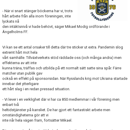
MEDLEMS OCH TRÄNINGSAVGIFTER
- När vi snart stänger böckerna har vi, trots
hårt arbete från alla inom föreningen, inte
lyckats nå
den intäktsnivå vi hade behövt, säger Mikael Modig ordförande i
Ängelholms FF.
Vi kan se ett antal orsaker till detta där tre sticker ut extra. Pandemin slog
extremt hårt mot hela
vårt samhälle. Tillväxtverkets stöd räddade oss (och många andra) men
effekterna av att inte
kunna träna, träffas och utbilda på ett normalt sätt satte sina spår. Färre
matcher utan publik gav
också en effekt på sponsorsidan. När Rysslands krig mot Ukraina startade
innebar det ytterligare
ett hårt slag i en redan pressad situation.
- Vi lever i en verklighet där vi har ca 850 medlemmar i vår förening men
enbart två
heltidstjänster på kansliet. De har gjort ett fantastiskt arbete men
omständigheterna gör att vi
inte når hela vägen fram, fortsätter Mikael.