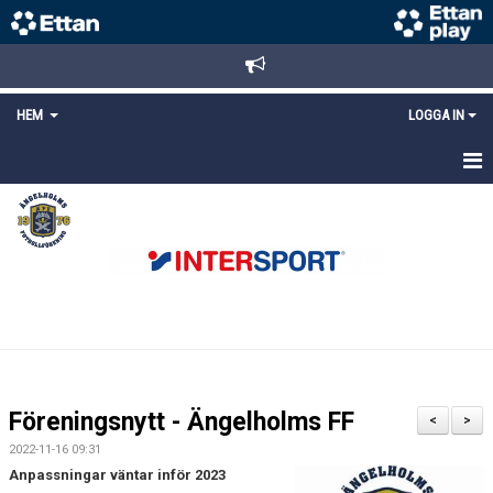
HEM
LOGGA IN
STARTSIDA
NYHETER
ANMÄLAN/REGISTRERING
POLICYS
FÖRKÖP BILJETTER
Föreningsnytt - Ängelholms FF
<
>
LÄNKAR
2022-11-16 09:31
Anpassningar väntar inför 2023