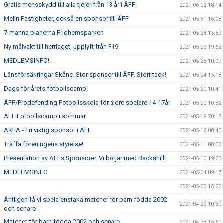
Gratis mensskydd till alla tjejer från 13 år i ÄFF!
2021-06-02 18:14
Melin Fastigheter, också en sponsor till ÄFF
2021-05-31 16:08
7-manna planerna Fridhemsparken
2021-05-28 15:59
Ny målvakt till herrlaget, upplyft från P19.
2021-05-26 19:52
MEDLEMSINFO!
2021-05-25 10:07
Länsförsäkringar Skåne. Stor sponsor till ÄFF. Stort tack!
2021-05-24 15:18
Dags för årets fotbollscamp!
2021-05-20 10:41
ÄFF/Prodefending Fotbollsskola för äldre spelare 14-17år
2021-05-20 10:32
ÄFF Fotbollscamp i sommar
2021-05-19 20:18
AKEA - En viktig sponsor i ÄFF
2021-05-18 08:40
Träffa föreningens styrelse!
2021-05-11 08:30
Presentation av ÄFFs Sponsorer. Vi börjar med Backahill!
2021-05-10 19:23
MEDLEMSINFO
2021-05-04 09:17
2021-05-03 15:22
Äntligen få vi spela enstaka matcher för barn födda 2002
2021-04-29 10:30
och senare
Matcher för barn födda 2002 och senare
2021-04-28 15:51