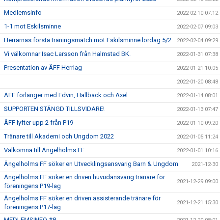
Medlemsinfo
2022-02-10 07:12
1-1 mot Eskilsminne
2022-02-07 09:03
Herrarnas första träningsmatch mot Eskilsminne lördag 5/2
2022-02-04 09:29
Vi välkomnar Isac Larsson från Halmstad BK.
2022-01-31 07:38
Presentation av ÄFF Herrlag
2022-01-21 10:05
2022-01-20 08:48
ÄFF förlänger med Edvin, Hallbäck och Axel
2022-01-14 08:01
SUPPORTEN STÄNGD TILLSVIDARE!
2022-01-13 07:47
ÄFF lyfter upp 2 från P19
2022-01-10 09:20
Tränare till Akademi och Ungdom 2022
2022-01-05 11:24
Välkomna till Ängelholms FF
2022-01-01 10:16
Ängelholms FF söker en Utvecklingsansvarig Barn & Ungdom
2021-12-30
Ängelholms FF söker en driven huvudansvarig tränare för
2021-12-29 09:00
föreningens P19-lag
Ängelholms FF söker en driven assisterande tränare för
2021-12-21 15:30
föreningens P17-lag
MEDLEMSINFO #8