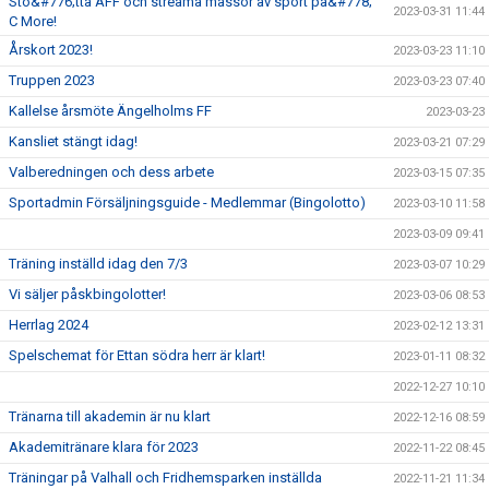
Sto&#776;tta ÄFF och streama massor av sport pa&#778;
2023-03-31 11:44
C More!
Årskort 2023!
2023-03-23 11:10
Truppen 2023
2023-03-23 07:40
Kallelse årsmöte Ängelholms FF
2023-03-23
Kansliet stängt idag!
2023-03-21 07:29
Valberedningen och dess arbete
2023-03-15 07:35
Sportadmin Försäljningsguide - Medlemmar (Bingolotto)
2023-03-10 11:58
2023-03-09 09:41
Träning inställd idag den 7/3
2023-03-07 10:29
Vi säljer påskbingolotter!
2023-03-06 08:53
Herrlag 2024
2023-02-12 13:31
Spelschemat för Ettan södra herr är klart!
2023-01-11 08:32
2022-12-27 10:10
Tränarna till akademin är nu klart
2022-12-16 08:59
Akademitränare klara för 2023
2022-11-22 08:45
Träningar på Valhall och Fridhemsparken inställda
2022-11-21 11:34