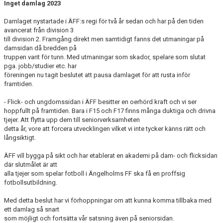
Inget damlag 2023
Damlaget nystartade i ÄFF:s regi för två år sedan och har på den tiden
avancerat från division 3
till division 2. Framgång direkt men samtidigt fanns det utmaningar på
damsidan då bredden på
truppen varit för tunn. Med utmaningar som skador, spelare som slutat
pga. jobb/studier etc. har
föreningen nu tagit beslutet att pausa damlaget för att rusta inför
framtiden.
- Flick- och ungdomssidan i ÄFF besitter en oerhörd kraft och vi ser
hoppfullt på framtiden. Bara i F15 och F17 finns många duktiga och drivna
tjejer. Att flytta upp dem till seniorverksamheten
detta år, vore att forcera utvecklingen vilket vi inte tycker känns rätt och
långsiktigt.
ÄFF vill bygga på sikt och har etablerat en akademi på dam- och flicksidan
där slutmålet är att
alla tjejer som spelar fotboll i Ängelholms FF ska få en proffsig
fotbollsutbildning.
Med detta beslut har vi förhoppningar om att kunna komma tillbaka med
ett damlag så snart
som möjligt och fortsätta vår satsning även på seniorsidan.