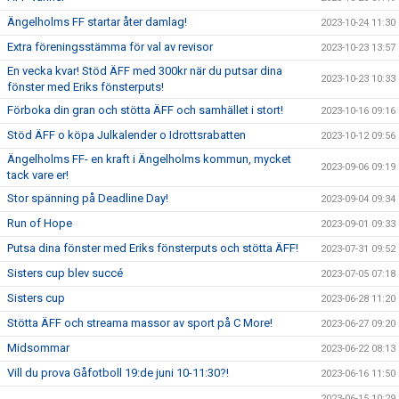
Ängelholms FF startar åter damlag!
2023-10-24 11:30
Extra föreningsstämma för val av revisor
2023-10-23 13:57
En vecka kvar! Stöd ÄFF med 300kr när du putsar dina
2023-10-23 10:33
fönster med Eriks fönsterputs!
Förboka din gran och stötta ÄFF och samhället i stort!
2023-10-16 09:16
Stöd ÄFF o köpa Julkalender o Idrottsrabatten
2023-10-12 09:56
Ängelholms FF- en kraft i Ängelholms kommun, mycket
2023-09-06 09:19
tack vare er!
Stor spänning på Deadline Day!
2023-09-04 09:34
Run of Hope
2023-09-01 09:33
Putsa dina fönster med Eriks fönsterputs och stötta ÄFF!
2023-07-31 09:52
Sisters cup blev succé
2023-07-05 07:18
Sisters cup
2023-06-28 11:20
Stötta ÄFF och streama massor av sport på C More!
2023-06-27 09:20
Midsommar
2023-06-22 08:13
Vill du prova Gåfotboll 19:de juni 10-11:30?!
2023-06-16 11:50
2023-06-15 10:29