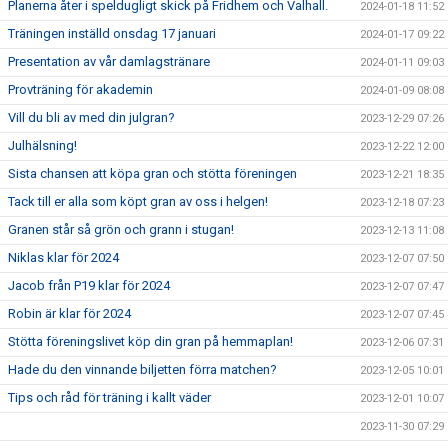
Planerna åter i speldugligt skick på Fridhem och Valhall.
2024-01-18 11:52
Träningen inställd onsdag 17 januari
2024-01-17 09:22
Presentation av vår damlagstränare
2024-01-11 09:03
Provträning för akademin
2024-01-09 08:08
Vill du bli av med din julgran?
2023-12-29 07:26
Julhälsning!
2023-12-22 12:00
Sista chansen att köpa gran och stötta föreningen
2023-12-21 18:35
Tack till er alla som köpt gran av oss i helgen!
2023-12-18 07:23
Granen står så grön och grann i stugan!
2023-12-13 11:08
Niklas klar för 2024
2023-12-07 07:50
Jacob från P19 klar för 2024
2023-12-07 07:47
Robin är klar för 2024
2023-12-07 07:45
Stötta föreningslivet köp din gran på hemmaplan!
2023-12-06 07:31
Hade du den vinnande biljetten förra matchen?
2023-12-05 10:01
Tips och råd för träning i kallt väder
2023-12-01 10:07
2023-11-30 07:29