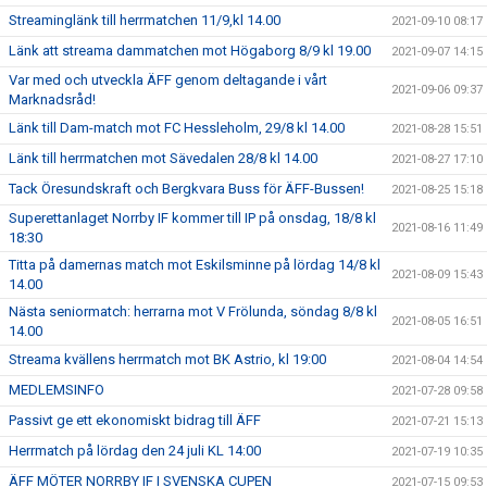
Streaminglänk till herrmatchen 11/9,kl 14.00
2021-09-10 08:17
Länk att streama dammatchen mot Högaborg 8/9 kl 19.00
2021-09-07 14:15
Var med och utveckla ÄFF genom deltagande i vårt
2021-09-06 09:37
Marknadsråd!
Länk till Dam-match mot FC Hessleholm, 29/8 kl 14.00
2021-08-28 15:51
Länk till herrmatchen mot Sävedalen 28/8 kl 14.00
2021-08-27 17:10
Tack Öresundskraft och Bergkvara Buss för ÄFF-Bussen!
2021-08-25 15:18
Superettanlaget Norrby IF kommer till IP på onsdag, 18/8 kl
2021-08-16 11:49
18:30
Titta på damernas match mot Eskilsminne på lördag 14/8 kl
2021-08-09 15:43
14.00
Nästa seniormatch: herrarna mot V Frölunda, söndag 8/8 kl
2021-08-05 16:51
14.00
Streama kvällens herrmatch mot BK Astrio, kl 19:00
2021-08-04 14:54
MEDLEMSINFO
2021-07-28 09:58
Passivt ge ett ekonomiskt bidrag till ÄFF
2021-07-21 15:13
Herrmatch på lördag den 24 juli KL 14:00
2021-07-19 10:35
ÄFF MÖTER NORRBY IF I SVENSKA CUPEN
2021-07-15 09:53