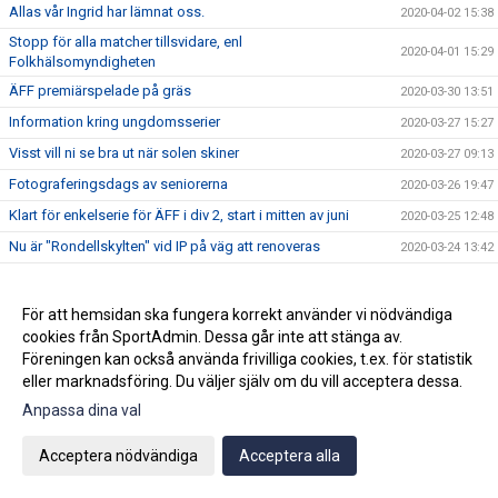
Allas vår Ingrid har lämnat oss.
2020-04-02 15:38
Stopp för alla matcher tillsvidare, enl
2020-04-01 15:29
Folkhälsomyndigheten
ÄFF premiärspelade på gräs
2020-03-30 13:51
Information kring ungdomsserier
2020-03-27 15:27
Visst vill ni se bra ut när solen skiner
2020-03-27 09:13
Fotograferingsdags av seniorerna
2020-03-26 19:47
Klart för enkelserie för ÄFF i div 2, start i mitten av juni
2020-03-25 12:48
Nu är "Rondellskylten" vid IP på väg att renoveras
2020-03-24 13:42
Förtydligande från i går (18/3)
2020-03-19 13:32
ÄFF kommenterar corona och seriestart för herrlaget
2020-03-18 21:20
För att hemsidan ska fungera korrekt använder vi nödvändiga
cookies från SportAdmin. Dessa går inte att stänga av.
Lite info vad som beslutades på Årsmötet!
2020-03-18 15:41
Föreningen kan också använda frivilliga cookies, t.ex. för statistik
Föreningsdagar på Intersport 23-29 mars
2020-03-18 10:30
eller marknadsföring. Du väljer själv om du vill acceptera dessa.
Årsmötet klart! Vem fick Lappens pris?
2020-03-17 20:33
Anpassa dina val
Info in English about Corona
2020-03-16 14:16
Acceptera nödvändiga
Acceptera alla
Spela hemmamatcher ute ang Coronaviruset?
2020-03-16 10:15
Björn Westerblad avslutar sin fotbollskarriär
2020-03-14 13:32