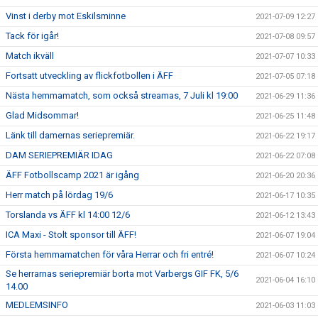
Vinst i derby mot Eskilsminne
2021-07-09 12:27
Tack för igår!
2021-07-08 09:57
Match ikväll
2021-07-07 10:33
Fortsatt utveckling av flickfotbollen i ÄFF
2021-07-05 07:18
Nästa hemmamatch, som också streamas, 7 Juli kl 19:00
2021-06-29 11:36
Glad Midsommar!
2021-06-25 11:48
Länk till damernas seriepremiär.
2021-06-22 19:17
DAM SERIEPREMIÄR IDAG
2021-06-22 07:08
ÄFF Fotbollscamp 2021 är igång
2021-06-20 20:36
Herr match på lördag 19/6
2021-06-17 10:35
Torslanda vs ÄFF kl 14:00 12/6
2021-06-12 13:43
ICA Maxi - Stolt sponsor till ÄFF!
2021-06-07 19:04
Första hemmamatchen för våra Herrar och fri entré!
2021-06-07 10:24
Se herrarnas seriepremiär borta mot Varbergs GIF FK, 5/6
2021-06-04 16:10
14.00
MEDLEMSINFO
2021-06-03 11:03