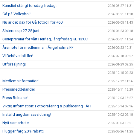
Kansliet stängt torsdag-fredag!
2026-05-27 11:31
Gå på Volleyboll!
2026-05-21 11:18
Nu är det dax för Gå fotboll för +60
2026-05-05 11:43
Sisters cup 27-28 juni
2026-04-23 09:18
Seriepremiär för vårt Herrlag, långfredag KL 13:00!
2026-03-31 11:24
Årsmöte för medlemmar i Ängelholms FF
2026-02-23 10:31
Vi Behöver bli fler!
2026-02-18 09:27
Utförsäljning!
2026-01-29 09:25
2025-12-15 09:23
Medlemsinformation!
2025-12-12 11:56
Pressmeddelande!
2025-12-11 13:29
Press Release !
2025-12-03 15:27
Viktig information: Fotografering & publicering i ÄFF
2025-10-14 07:16
Inställd ungdomsavslutning!
2025-10-02 09:18
Nytt samarbete!
2025-09-03 10:21
Flügger färg 20% rabatt!
2025-08-26 11:25