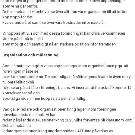
Föreningen är på inget sätt hotad men situationen kräver anpassningar
som vi nu genomför.
Detta innebär att vi behöver se över allt från vår organisation till att införa
köpstopp för det
kvarvarande året samt se över våra kostnader inför nästa år.
Vi hoppas att vi, i och med dessa förändringar, kan driva verksamheten
vidare på ett så bra sätt
som möjligt och samtidigt nå en starkare position inför framtiden.
Organisation och målsättning
Som nämnts ovan görs vissa anpassningar inom organisationen pga. att
föreningen måste se
över kostnadsposterna. De sportsliga målsättningarna kvarstår även om vi
nu parallellt också
fokuserar på att få en förening i balans. Vi inser att detta också kommer få
konsekvenser på den
sportsliga sidan, men hoppas att den är tillfällig.
Vad gäller ledare och organisationen kring lagen inom föreningen
påverkas detta minimalt. Vi har
redan pågående diskussioner kring 2023 vilka förväntas bli klara inom kort.
Detta innebär att
ledarorganisationen kring ungdomssidan i ÄFF inte påverkas av