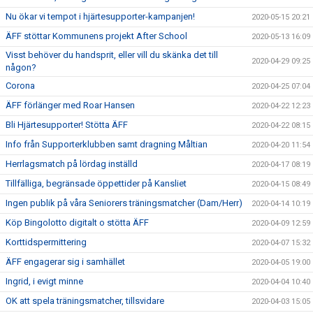
Nu ökar vi tempot i hjärtesupporter-kampanjen!
2020-05-15 20:21
ÄFF stöttar Kommunens projekt After School
2020-05-13 16:09
Visst behöver du handsprit, eller vill du skänka det till
2020-04-29 09:25
någon?
Corona
2020-04-25 07:04
ÄFF förlänger med Roar Hansen
2020-04-22 12:23
Bli Hjärtesupporter! Stötta ÄFF
2020-04-22 08:15
Info från Supporterklubben samt dragning Måltian
2020-04-20 11:54
Herrlagsmatch på lördag inställd
2020-04-17 08:19
Tillfälliga, begränsade öppettider på Kansliet
2020-04-15 08:49
Ingen publik på våra Seniorers träningsmatcher (Dam/Herr)
2020-04-14 10:19
Köp Bingolotto digitalt o stötta ÄFF
2020-04-09 12:59
Korttidspermittering
2020-04-07 15:32
ÄFF engagerar sig i samhället
2020-04-05 19:00
Ingrid, i evigt minne
2020-04-04 10:40
OK att spela träningsmatcher, tillsvidare
2020-04-03 15:05