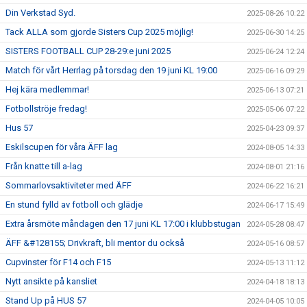
Din Verkstad Syd.
2025-08-26 10:22
Tack ALLA som gjorde Sisters Cup 2025 möjlig!
2025-06-30 14:25
SISTERS FOOTBALL CUP 28-29:e juni 2025
2025-06-24 12:24
Match för vårt Herrlag på torsdag den 19 juni KL 19:00
2025-06-16 09:29
Hej kära medlemmar!
2025-06-13 07:21
Fotbollströje fredag!
2025-05-06 07:22
Hus 57
2025-04-23 09:37
Eskilscupen för våra ÄFF lag
2024-08-05 14:33
Från knatte till a-lag
2024-08-01 21:16
Sommarlovsaktiviteter med ÄFF
2024-06-22 16:21
En stund fylld av fotboll och glädje
2024-06-17 15:49
Extra årsmöte måndagen den 17 juni KL 17:00 i klubbstugan
2024-05-28 08:47
ÄFF &#128155; Drivkraft, bli mentor du också
2024-05-16 08:57
Cupvinster för F14 och F15
2024-05-13 11:12
Nytt ansikte på kansliet
2024-04-18 18:13
Stand Up på HUS 57
2024-04-05 10:05