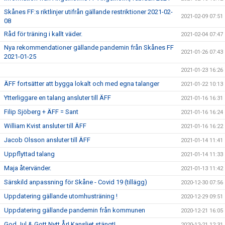
Skånes FF:s riktlinjer utifrån gällande restriktioner 2021-02-
2021-02-09 07:51
08
Råd för träning i kallt väder.
2021-02-04 07:47
Nya rekommendationer gällande pandemin från Skånes FF
2021-01-26 07:43
2021-01-25
2021-01-23 16:26
ÄFF fortsätter att bygga lokalt och med egna talanger
2021-01-22 10:13
Ytterliggare en talang ansluter till ÄFF
2021-01-16 16:31
Filip Sjöberg + ÄFF = Sant
2021-01-16 16:24
William Kvist ansluter till ÄFF
2021-01-16 16:22
Jacob Olsson ansluter till ÄFF
2021-01-14 11:41
Uppflyttad talang
2021-01-14 11:33
Maja återvänder.
2021-01-13 11:42
Särskild anpassning för Skåne - Covid 19 (tillägg)
2020-12-30 07:56
Uppdatering gällande utomhusträning !
2020-12-29 09:51
Uppdatering gällande pandemin från kommunen
2020-12-21 16:05
God Jul & Gott Nytt År! Kansliet stängt!
2020-12-21 12:31