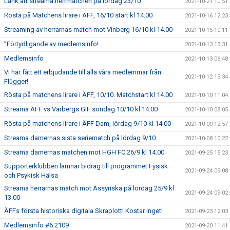
Länk att streama herrmatchen på lördag 23/10
2021-10-21 10:51
Rösta på Matchens lirare i ÄFF, 16/10 start kl 14.00
2021-10-16 12:23
Streaming av herrarnas match mot Vinberg 16/10 kl 14.00
2021-10-15 10:11
”Förtydligande av medlemsinfo!
2021-10-13 13:31
Medlemsinfo
2021-10-13 06:48
Vi har fått ett erbjudande till alla våra medlemmar från
2021-10-12 13:34
Flügger!
Rösta på matchens lirare i ÄFF, 10/10. Matchstart kl 14.00
2021-10-10 11:04
Streama ÄFF vs Varbergs GIF söndag 10/10 kl 14:00
2021-10-10 08:05
Rösta på matchens lirare i ÄFF Dam, lördag 9/10 kl 14.00
2021-10-09 12:57
Streama damernas sista seriematch på lördag 9/10
2021-10-08 10:22
Streama damernas matchen mot HGH FC 26/9 kl 14.00
2021-09-25 15:23
Supporterklubben lämnar bidrag till programmet Fysisk
2021-09-24 09:08
och Psykisk Hälsa
Streama herrarnas match mot Assyriska på lördag 25/9 kl
2021-09-24 09:02
13.00
ÄFFs första historiska digitala Skraplott! Kostar inget!
2021-09-23 12:03
Medlemsinfo #6 2109
2021-09-20 11:41