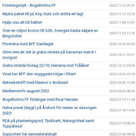
Föreningsnytt - Ängelholms FF
2022-11-16 09:31
Mjuka paket till jul, köp Gutz och stötta ert lag!
2022-11-14 10:29
Hjälp oss att bli bättre!
2022-11-08 10:37
Över en miljon kronor till SSK, Sveriges bästa säljare av
2022-11-02 15:20
Bingolotter
Provträna med ÄFF Damlaget
2022-10-24 09:03
Glöm inte att det är gratis inträde på herrarnas match i
2022-10-21 09:27
morgon!
Gratis inträde lördag 22/10, Herrarna mot Tvååker!
2022-10-15 09:03
Visst har ÄFF den snyggaste tröjan i Ettan!
2022-10-05 09:29
Nätverksträff med Eleanor o Andreas!
2022-09-30 10:43
Medlemsinfo augusti 2022
2022-08-05 08:29
Ängelholms FF förlänger med Roar Hansen
2022-07-19 11:08
Halva priset (drygt) på Årskort för resten av säsongen
2022-07-18 14:46
2022!
REA på planteringsjord, Täckbark, Naturgödsel samt
2022-07-18 08:56
Toppdress!
Supporten har semesterstängt!
2022-07-04 08:00