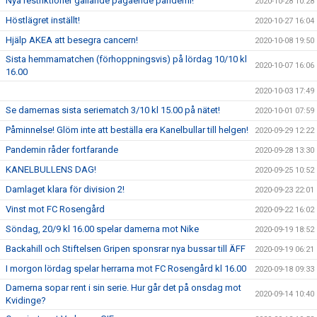
Nya restriktioner gällande pågående pandemi!
2020-10-28 10:28
Höstlägret inställt!
2020-10-27 16:04
Hjälp AKEA att besegra cancern!
2020-10-08 19:50
Sista hemmamatchen (förhoppningsvis) på lördag 10/10 kl
2020-10-07 16:06
16.00
2020-10-03 17:49
Se damernas sista seriematch 3/10 kl 15.00 på nätet!
2020-10-01 07:59
Påminnelse! Glöm inte att beställa era Kanelbullar till helgen!
2020-09-29 12:22
Pandemin råder fortfarande
2020-09-28 13:30
KANELBULLENS DAG!
2020-09-25 10:52
Damlaget klara för division 2!
2020-09-23 22:01
Vinst mot FC Rosengård
2020-09-22 16:02
Söndag, 20/9 kl 16.00 spelar damerna mot Nike
2020-09-19 18:52
Backahill och Stiftelsen Gripen sponsrar nya bussar till ÄFF
2020-09-19 06:21
I morgon lördag spelar herrarna mot FC Rosengård kl 16.00
2020-09-18 09:33
Damerna sopar rent i sin serie. Hur går det på onsdag mot
2020-09-14 10:40
Kvidinge?