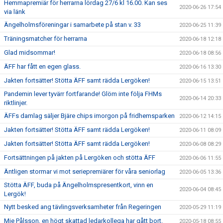
Hemmapremiär för herrarna lördag 27/6 kl 16.00. Kan ses
2020-06-26 17:54
via länk
Ängelholmsföreningar i samarbete på stan v. 33
2020-06-25 11:39
Träningsmatcher för herrarna
2020-06-18 12:18
Glad midsommar!
2020-06-18 08:56
ÄFF har fått en egen glass.
2020-06-16 13:30
Jakten fortsätter! Stötta ÄFF samt rädda Lergöken!
2020-06-15 13:51
Pandemin lever tyvärr fortfarande! Glöm inte följa FHMs
2020-06-14 20:33
riktlinjer.
ÄFFs damlag säljer Bjäre chips imorgon på fridhemsparken
2020-06-12 14:15
Jakten fortsätter! Stötta ÄFF samt rädda Lergöken!
2020-06-11 08:09
Jakten fortsätter! Stötta ÄFF samt rädda Lergöken!
2020-06-08 08:29
Fortsättningen på jakten på Lergöken och stötta ÄFF
2020-06-06 11:55
Äntligen stormar vi mot seriepremiärer för våra seniorlag
2020-06-05 13:36
Stötta ÄFF, buda på Ängelholmspresentkort, vinn en
2020-06-04 08:45
Lergök!
Nytt besked ang tävlingsverksamheter från Regeringen
2020-05-29 11:19
Mie Pålsson, en högt skattad ledarkollega har gått bort.
2020-05-18 08:55