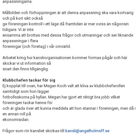
anpassningarna.
Målbilden och förhoppningen är att denna anpassning ska vara kortvarig
och på kort sikt också
ge föreningen kontroll i ett läge då framtiden är mer oviss än någonsin
tidigare. Vi är inte
ensamma att brottas med dessa frågor och utmaningar och ser liknande
anpassningar i flera
föreningar (och företag) i vår omvärld.
Arbetet kring hur kansliorganisationen kommer formas pågår och här
skickar vi ut information så
snart den finns tillgänglig.
Klubbchefen tackar för sig
Ej kopplat till ovan, har Megan Koch valt att kliva av klubbchefsrollen
samtidigt som hon lägger
fotbollsskorna på hyllan. Megan har gjort ett riktigt bra jobb vilket
föreningen tackar henne för
och är glada över att kunna meddela att hon stannar i föreningen, men då i
en annan roll på
ekonomisidan.
Frågor som rör kansliet skickas till
kansli@angelholmsff.se