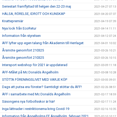
Seriestart framflyttad till helgen den 22-23 maj
2021-04-27 07:13
HÄLSA, RÖRELSE, IDROTT OCH KUNSKAP
2021-04-20 07:37
Knattepremiär
2021-04-19 07:39
Nya lock från EcoRetur
2021-04-14 11:11
Information från styrelsen
2021-04-12 07:24
ÄFF lyfter upp egen talang från Akademin till Herrlaget
2021-04-01 10:02
Årsmöte genomfört 210325
2021-03-26 10:21
Årsmöte genomfört 210325
2021-03-26 10:15
Intersport webshop för 2021 är uppdaterad
2021-03-09 11:18
ÄFF-Målet på Mc Donalds Ängelholm
2021-03-08 10:28
STÖTTA FÖRENINGSLIVET MED VARJE KÖP
2021-03-05 09:01
Dags att putsa era fönster? Samtidigt stöttar du ÄFF!
2021-02-26 08:51
ÄFF i samarbete med Mc Donalds Ängelholm
2021-02-17 18:59
Säsongens nya fotbollsskor är här!
2021-02-17 11:24
Inga lättnader i restriktionerna kring Covid-19
2021-02-16 10:35
Information från Ängelholms FF Ängelholm, februari 2021
2021-02-10 10:12