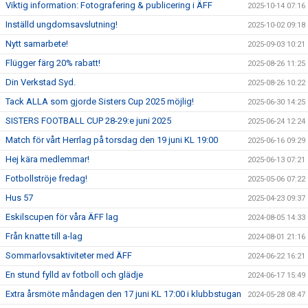
Viktig information: Fotografering & publicering i ÄFF
2025-10-14 07:16
Inställd ungdomsavslutning!
2025-10-02 09:18
Nytt samarbete!
2025-09-03 10:21
Flügger färg 20% rabatt!
2025-08-26 11:25
Din Verkstad Syd.
2025-08-26 10:22
Tack ALLA som gjorde Sisters Cup 2025 möjlig!
2025-06-30 14:25
SISTERS FOOTBALL CUP 28-29:e juni 2025
2025-06-24 12:24
Match för vårt Herrlag på torsdag den 19 juni KL 19:00
2025-06-16 09:29
Hej kära medlemmar!
2025-06-13 07:21
Fotbollströje fredag!
2025-05-06 07:22
Hus 57
2025-04-23 09:37
Eskilscupen för våra ÄFF lag
2024-08-05 14:33
Från knatte till a-lag
2024-08-01 21:16
Sommarlovsaktiviteter med ÄFF
2024-06-22 16:21
En stund fylld av fotboll och glädje
2024-06-17 15:49
Extra årsmöte måndagen den 17 juni KL 17:00 i klubbstugan
2024-05-28 08:47