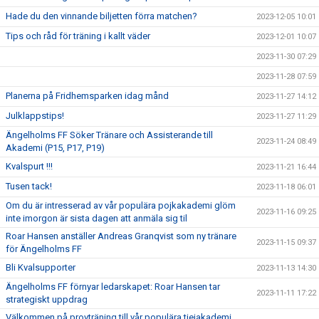
Hade du den vinnande biljetten förra matchen?
2023-12-05 10:01
Tips och råd för träning i kallt väder
2023-12-01 10:07
2023-11-30 07:29
2023-11-28 07:59
Planerna på Fridhemsparken idag månd
2023-11-27 14:12
Julklappstips!
2023-11-27 11:29
Ängelholms FF Söker Tränare och Assisterande till
2023-11-24 08:49
Akademi (P15, P17, P19)
Kvalspurt !!!
2023-11-21 16:44
Tusen tack!
2023-11-18 06:01
Om du är intresserad av vår populära pojkakademi glöm
2023-11-16 09:25
inte imorgon är sista dagen att anmäla sig til
Roar Hansen anställer Andreas Granqvist som ny tränare
2023-11-15 09:37
för Ängelholms FF
Bli Kvalsupporter
2023-11-13 14:30
Ängelholms FF förnyar ledarskapet: Roar Hansen tar
2023-11-11 17:22
strategiskt uppdrag
Välkommen på provträning till vår populära tjejakademi