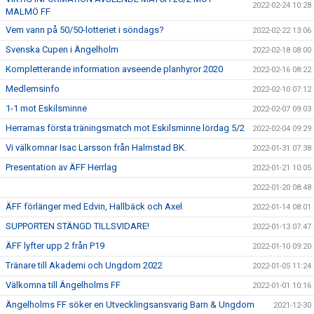
2022-02-24 10:28
MALMÖ FF
Vem vann på 50/50-lotteriet i söndags?
2022-02-22 13:06
Svenska Cupen i Ängelholm
2022-02-18 08:00
Kompletterande information avseende planhyror 2020
2022-02-16 08:22
Medlemsinfo
2022-02-10 07:12
1-1 mot Eskilsminne
2022-02-07 09:03
Herrarnas första träningsmatch mot Eskilsminne lördag 5/2
2022-02-04 09:29
Vi välkomnar Isac Larsson från Halmstad BK.
2022-01-31 07:38
Presentation av ÄFF Herrlag
2022-01-21 10:05
2022-01-20 08:48
ÄFF förlänger med Edvin, Hallbäck och Axel
2022-01-14 08:01
SUPPORTEN STÄNGD TILLSVIDARE!
2022-01-13 07:47
ÄFF lyfter upp 2 från P19
2022-01-10 09:20
Tränare till Akademi och Ungdom 2022
2022-01-05 11:24
Välkomna till Ängelholms FF
2022-01-01 10:16
Ängelholms FF söker en Utvecklingsansvarig Barn & Ungdom
2021-12-30