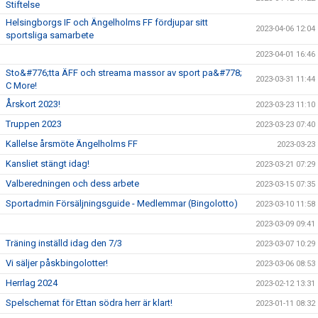
Stiftelse
Helsingborgs IF och Ängelholms FF fördjupar sitt
2023-04-06 12:04
sportsliga samarbete
2023-04-01 16:46
Sto&#776;tta ÄFF och streama massor av sport pa&#778;
2023-03-31 11:44
C More!
Årskort 2023!
2023-03-23 11:10
Truppen 2023
2023-03-23 07:40
Kallelse årsmöte Ängelholms FF
2023-03-23
Kansliet stängt idag!
2023-03-21 07:29
Valberedningen och dess arbete
2023-03-15 07:35
Sportadmin Försäljningsguide - Medlemmar (Bingolotto)
2023-03-10 11:58
2023-03-09 09:41
Träning inställd idag den 7/3
2023-03-07 10:29
Vi säljer påskbingolotter!
2023-03-06 08:53
Herrlag 2024
2023-02-12 13:31
Spelschemat för Ettan södra herr är klart!
2023-01-11 08:32