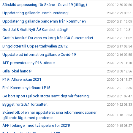
Särskild anpassning för Skåne - Covid 19 (tillägg)
2020-12-30 07:56
Uppdatering gällande utomhusträning !
2020-12-29 09:51
Uppdatering gällande pandemin från kommunen
2020-12-21 16:05
God Jul & Gott Nytt År! Kansliet stängt!
2020-12-21 12:31
Grattis Annika! Du vann en korg från ICA Supermarket.
2020-12-21 11:02
Bingolotter till Uppesittarkvällen 23/12
2020-12-17 08:54
Uppdaterad information gällande Covid-19
2020-12-16 07:55
ÄFF presenterar ny P16-tränare
2020-12-09 11:10
Gilla lokal handel!
2020-12-08 12:56
P19 i Allsvenskan 2021
2020-12-04 15:27
Emil Karemo ny tränare i P15
2020-12-01 10:35
Ge bort sport i jul och stötta samtidigt vår förening!
2020-12-01 07:47
Bygget för 2021 fortsätter!
2020-11-22 08:33
Skånefotbollen har uppdaterat sina rekommendationer
2020-11-18 10:53
gällande läget med pandemin.
ÄFF förlänger med två spelare för 2021!
2020-11-15 08:27