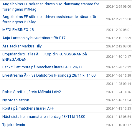
Ängelholms FF söker en driven huvudansvarig tränare för
2021-12-29 09:00
föreningens P19-lag
Ängelholms FF söker en driven assisterande tränare för
2021-12-21 15:30
föreningens P17-lag
MEDLEMSINFO #8
2021-12-20 08:01
Anja Larsson ny huvudtränare för P17
2021-12-15 16:29
ÄFF tackar Markus Tilly
2021-12-12 08:00
Erbjudande till alla i ÄFF! Köp din KUNGSGRAN på
2021-11-30 10:17
ENKEGÅRDEN!
Länk till att rösta på Matchens lirare i ÄFF 29/11
2021-11-28 12:12
Livestreama ÄFF vs Dalstorps IF söndag 28/11 kl 14.00
2021-11-26 15:28
2021-11-25 09:14
Robin Streifert, årets Målvakt i div2
2021-11-24 14:16
Ny organisation
2021-11-16 11:34
Rösta på matchens lirare i ÄFF
2021-11-13 13:23
Näst sista hemmamatchen, lördag 13/11 kl 14:00
2021-11-12 08:54
Tjejakademin
2021-11-10 09:17