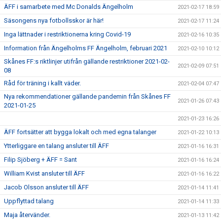
ÄFF i samarbete med Mc Donalds Ängelholm
2021-02-17 18:59
Säsongens nya fotbollsskor är här!
2021-02-17 11:24
Inga lättnader i restriktionerna kring Covid-19
2021-02-16 10:35
Information från Ängelholms FF Ängelholm, februari 2021
2021-02-10 10:12
Skånes FF:s riktlinjer utifrån gällande restriktioner 2021-02-
2021-02-09 07:51
08
Råd för träning i kallt väder.
2021-02-04 07:47
Nya rekommendationer gällande pandemin från Skånes FF
2021-01-26 07:43
2021-01-25
2021-01-23 16:26
ÄFF fortsätter att bygga lokalt och med egna talanger
2021-01-22 10:13
Ytterliggare en talang ansluter till ÄFF
2021-01-16 16:31
Filip Sjöberg + ÄFF = Sant
2021-01-16 16:24
William Kvist ansluter till ÄFF
2021-01-16 16:22
Jacob Olsson ansluter till ÄFF
2021-01-14 11:41
Uppflyttad talang
2021-01-14 11:33
Maja återvänder.
2021-01-13 11:42