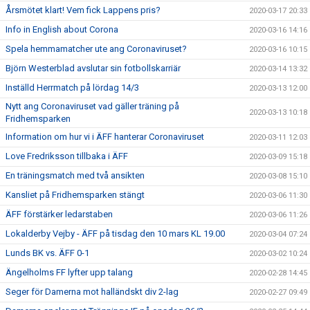
Årsmötet klart! Vem fick Lappens pris?
2020-03-17 20:33
Info in English about Corona
2020-03-16 14:16
Spela hemmamatcher ute ang Coronaviruset?
2020-03-16 10:15
Björn Westerblad avslutar sin fotbollskarriär
2020-03-14 13:32
Inställd Herrmatch på lördag 14/3
2020-03-13 12:00
Nytt ang Coronaviruset vad gäller träning på
2020-03-13 10:18
Fridhemsparken
Information om hur vi i ÄFF hanterar Coronaviruset
2020-03-11 12:03
Love Fredriksson tillbaka i ÄFF
2020-03-09 15:18
En träningsmatch med två ansikten
2020-03-08 15:10
Kansliet på Fridhemsparken stängt
2020-03-06 11:30
ÄFF förstärker ledarstaben
2020-03-06 11:26
Lokalderby Vejby - ÄFF på tisdag den 10 mars KL 19.00
2020-03-04 07:24
Lunds BK vs. ÄFF 0-1
2020-03-02 10:24
Ängelholms FF lyfter upp talang
2020-02-28 14:45
Seger för Damerna mot halländskt div 2-lag
2020-02-27 09:49