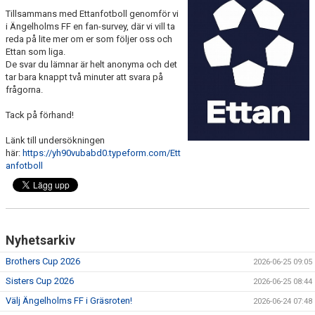
Tillsammans med Ettanfotboll genomför vi
MEDLEMS OCH TRÄNINGSAVGIFTER
i Ängelholms FF en fan-survey, där vi vill ta
reda på lite mer om er som följer oss och
Ettan som liga.
De svar du lämnar är helt anonyma och det
tar bara knappt två minuter att svara på
frågorna.
Tack på förhand!
Länk till undersökningen
här:
https://yh90vubabd0.typeform.com/Ett
anfotboll
Nyhetsarkiv
Brothers Cup 2026
2026-06-25 09:05
Sisters Cup 2026
2026-06-25 08:44
Välj Ängelholms FF i Gräsroten!
2026-06-24 07:48