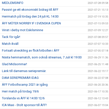
MEDLEMSINFO
2021-07-28 09:58
Passivt ge ett ekonomiskt bidrag till ÄFF
2021-07-21 15:13
Herrmatch på lördag den 24 juli KL 14:00
2021-07-19 10:35
ÄFF MÖTER NORRBY IF I SVENSKA CUPEN
2021-07-15 09:53
Vinst i derby mot Eskilsminne
2021-07-09 12:27
Tack för igår!
2021-07-08 09:57
Match ikväll
2021-07-07 10:33
Fortsatt utveckling av flickfotbollen i ÄFF
2021-07-05 07:18
Nästa hemmamatch, som också streamas, 7 Juli kl 19:00
2021-06-29 11:36
Glad Midsommar!
2021-06-25 11:48
Länk till damernas seriepremiär.
2021-06-22 19:17
DAM SERIEPREMIÄR IDAG
2021-06-22 07:08
ÄFF Fotbollscamp 2021 är igång
2021-06-20 20:36
Herr match på lördag 19/6
2021-06-17 10:35
Torslanda vs ÄFF kl 14:00 12/6
2021-06-12 13:43
ICA Maxi - Stolt sponsor till ÄFF!
2021-06-07 19:04