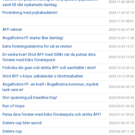
2023-11-06 08:03
samt till vårt nystartade damlag.
Provträning med pojkakademin!
2023-11-02 07:19
2023-11-01 08:01
ÄFF-vänner
2023-10-26 07:49
Ängelholms FF startar åter damlag!
2023-10-24 11:30
Extra föreningsstämma för val av revisor
2023-10-23 13:57
En vecka kvar! Stöd ÄFF med 300kr när du putsar dina
2023-10-23 10:33
fönster med Eriks fönsterputs!
Förboka din gran och stötta ÄFF och samhället i stort!
2023-10-16 09:16
Stöd ÄFF o köpa Julkalender o Idrottsrabatten
2023-10-12 09:56
Ängelholms FF- en kraft i Ängelholms kommun, mycket
2023-09-06 09:19
tack vare er!
Stor spänning på Deadline Day!
2023-09-04 09:34
Run of Hope
2023-09-01 09:33
Putsa dina fönster med Eriks fönsterputs och stötta ÄFF!
2023-07-31 09:52
Sisters cup blev succé
2023-07-05 07:18
Sisters cup
2023-06-28 11:20