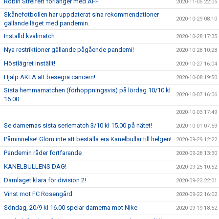
Robin Streifert förlänger med ÄFF
2020-11-05 22:05
Skånefotbollen har uppdaterat sina rekommendationer
2020-10-29 08:10
gällande läget med pandemin.
Inställd kvalmatch
2020-10-28 17:35
Nya restriktioner gällande pågående pandemi!
2020-10-28 10:28
Höstlägret inställt!
2020-10-27 16:04
Hjälp AKEA att besegra cancern!
2020-10-08 19:50
Sista hemmamatchen (förhoppningsvis) på lördag 10/10 kl
2020-10-07 16:06
16.00
2020-10-03 17:49
Se damernas sista seriematch 3/10 kl 15.00 på nätet!
2020-10-01 07:59
Påminnelse! Glöm inte att beställa era Kanelbullar till helgen!
2020-09-29 12:22
Pandemin råder fortfarande
2020-09-28 13:30
KANELBULLENS DAG!
2020-09-25 10:52
Damlaget klara för division 2!
2020-09-23 22:01
Vinst mot FC Rosengård
2020-09-22 16:02
Söndag, 20/9 kl 16.00 spelar damerna mot Nike
2020-09-19 18:52