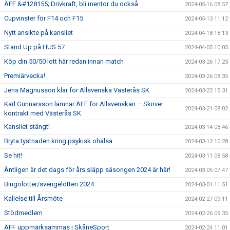
ÄFF &#128155; Drivkraft, bli mentor du också
2024-05-16 08:57
Cupvinster för F14 och F15
2024-05-13 11:12
Nytt ansikte på kansliet
2024-04-18 18:13
Stand Up på HUS 57
2024-04-05 10:05
Köp din 50/50 lott här redan innan match
2024-03-26 17:23
Premiärvecka!
2024-03-26 08:35
Jens Magnusson klar för Allsvenska Västerås SK
2024-03-22 15:31
Karl Gunnarsson lämnar ÄFF för Allsvenskan – Skriver
2024-03-21 08:02
kontrakt med Västerås SK
Kansliet stängt!
2024-03-14 08:46
Bryta tystnaden kring psykisk ohälsa
2024-03-12 10:28
Se hit!
2024-03-11 08:58
Äntligen är det dags för års släpp säsongen 2024 är här!
2024-03-05 07:47
Bingolotter/sverigelotten 2024
2024-03-01 11:51
Kallelse till Årsmöte
2024-02-27 09:11
Stödmedlem
2024-02-26 09:35
ÄFF uppmärksammas i SkåneSport
2024-02-24 11:01