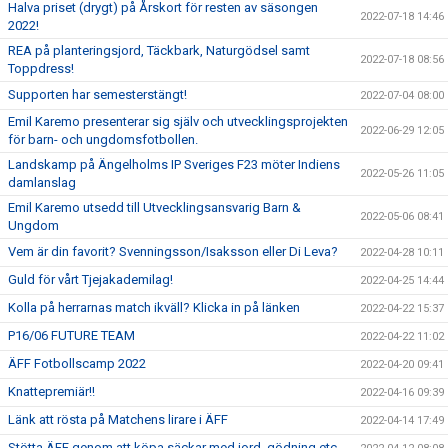
Halva priset (drygt) på Årskort för resten av säsongen
2022-07-18 14:46
2022!
REA på planteringsjord, Täckbark, Naturgödsel samt
2022-07-18 08:56
Toppdress!
Supporten har semesterstängt!
2022-07-04 08:00
Emil Karemo presenterar sig själv och utvecklingsprojekten
2022-06-29 12:05
för barn- och ungdomsfotbollen.
Landskamp på Ängelholms IP Sveriges F23 möter Indiens
2022-05-26 11:05
damlanslag
Emil Karemo utsedd till Utvecklingsansvarig Barn &
2022-05-06 08:41
Ungdom
Vem är din favorit? Svenningsson/Isaksson eller Di Leva?
2022-04-28 10:11
Guld för vårt Tjejakademilag!
2022-04-25 14:44
Kolla på herrarnas match ikväll? Klicka in på länken
2022-04-22 15:37
P16/06 FUTURE TEAM
2022-04-22 11:02
ÄFF Fotbollscamp 2022
2022-04-20 09:41
Knattepremiär!!
2022-04-16 09:39
Länk att rösta på Matchens lirare i ÄFF
2022-04-14 17:49
Stötta ÄFF genom att köpa säckar med jord, gödning etc