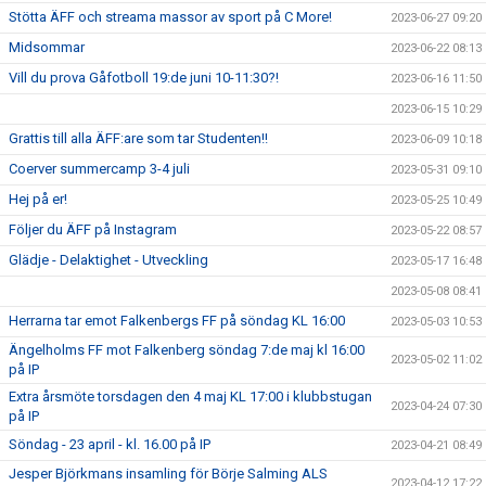
Stötta ÄFF och streama massor av sport på C More!
2023-06-27 09:20
Midsommar
2023-06-22 08:13
Vill du prova Gåfotboll 19:de juni 10-11:30?!
2023-06-16 11:50
2023-06-15 10:29
Grattis till alla ÄFF:are som tar Studenten!!
2023-06-09 10:18
Coerver summercamp 3-4 juli
2023-05-31 09:10
Hej på er!
2023-05-25 10:49
Följer du ÄFF på Instagram
2023-05-22 08:57
Glädje - Delaktighet - Utveckling
2023-05-17 16:48
2023-05-08 08:41
Herrarna tar emot Falkenbergs FF på söndag KL 16:00
2023-05-03 10:53
Ängelholms FF mot Falkenberg söndag 7:de maj kl 16:00
2023-05-02 11:02
på IP
Extra årsmöte torsdagen den 4 maj KL 17:00 i klubbstugan
2023-04-24 07:30
på IP
Söndag - 23 april - kl. 16.00 på IP
2023-04-21 08:49
Jesper Björkmans insamling för Börje Salming ALS
2023-04-12 17:22