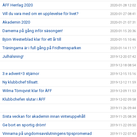
ÄFF Herrlag 2020
2020-01-28 12:02
Vill du vara med om en upplevelse för livet?
2020-01-27 08:41
Akademin 2020
2020-01-21 07:31
Damerna på gång inför säsongen!
2020-01-15 20:36
Björn Westerblad klar för ett år till
2020-01-15 10:46
Träningarna är i full gång på Fridhemsparken
2020-01-14 11:17
Julhälsning!
2019-12-20 07:42
2019-12-18 08:54
3:e advent=3 stjärnor
2019-12-15 15:16
Ny klubbchef tillsatt.
2019-12-12 11:59
Wilma Törnqvist klar för ÄFF
2019-12-09 11:53
Klubbchefen slutar i ÄFF
2019-12-02 09:58
2019-11-26 09:44
Sista veckan för akademin innan vinteruppehåll
2019-11-25 08:34
Ge bort en sportig dröm!
2019-11-22 09:50
Vinnarna på ungdomsavslutningens tipspromenad
2019-11-22 07:43