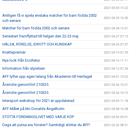
2021-05-03 15:22
Äntligen få vi spela enstaka matcher för barn födda 2002
2021-04-29 10:30
och senare
Matcher för barn födda 2002 och senare
2021-04-28 15:51
Seriestart framflyttad till helgen den 22-23 maj
2021-04-27 07:13
HÄLSA, RÖRELSE, IDROTT OCH KUNSKAP
2021-04-20 07:37
Knattepremiär
2021-04-19 07:39
Nya lock från EcoRetur
2021-04-14 11:11
Information från styrelsen
2021-04-12 07:24
ÄFF lyfter upp egen talang från Akademin till Herrlaget
2021-04-01 10:02
Årsmöte genomfört 210325
2021-03-26 10:21
Årsmöte genomfört 210325
2021-03-26 10:15
Intersport webshop för 2021 är uppdaterad
2021-03-09 11:18
ÄFF-Målet på Mc Donalds Ängelholm
2021-03-08 10:28
STÖTTA FÖRENINGSLIVET MED VARJE KÖP
2021-03-05 09:01
Dags att putsa era fönster? Samtidigt stöttar du ÄFF!
2021-02-26 08:51