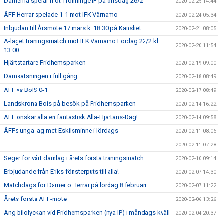
Damerna spelar mot Trönninge IF på onsdag 26/2
2020-02-25 14:44
ÄFF Herrar spelade 1-1 mot IFK Värnamo
2020-02-24 05:34
Inbjudan till Årsmöte 17 mars kl 18.30 på Kansliet
2020-02-21 08:05
A-laget träningsmatch mot IFK Värnamo Lördag 22/2 kl
2020-02-20 11:54
13:00
Hjärtstartare Fridhemsparken
2020-02-19 09:00
Damsatsningen i full gång
2020-02-18 08:49
ÄFF vs BoIS 0-1
2020-02-17 08:49
Landskrona Bois på besök på Fridhemsparken
2020-02-14 16:22
ÄFF önskar alla en fantastisk Alla-Hjärtans-Dag!
2020-02-14 09:58
ÄFFs unga lag mot Eskilsminne i lördags
2020-02-11 08:06
2020-02-11 07:28
Seger för vårt damlag i årets första träningsmatch
2020-02-10 09:14
Erbjudande från Eriks fönsterputs till alla!
2020-02-07 14:30
Matchdags för Damer o Herrar på lördag 8 februari
2020-02-07 11:22
Årets första ÄFF-möte
2020-02-06 13:26
Ang bilolyckan vid Fridhemsparken (nya IP) i måndags kväll
2020-02-04 20:37