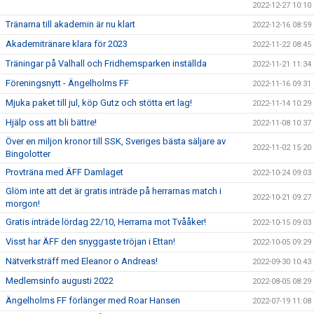
2022-12-27 10:10
Tränarna till akademin är nu klart
2022-12-16 08:59
Akademitränare klara för 2023
2022-11-22 08:45
Träningar på Valhall och Fridhemsparken inställda
2022-11-21 11:34
Föreningsnytt - Ängelholms FF
2022-11-16 09:31
Mjuka paket till jul, köp Gutz och stötta ert lag!
2022-11-14 10:29
Hjälp oss att bli bättre!
2022-11-08 10:37
Över en miljon kronor till SSK, Sveriges bästa säljare av
2022-11-02 15:20
Bingolotter
Provträna med ÄFF Damlaget
2022-10-24 09:03
Glöm inte att det är gratis inträde på herrarnas match i
2022-10-21 09:27
morgon!
Gratis inträde lördag 22/10, Herrarna mot Tvååker!
2022-10-15 09:03
Visst har ÄFF den snyggaste tröjan i Ettan!
2022-10-05 09:29
Nätverksträff med Eleanor o Andreas!
2022-09-30 10:43
Medlemsinfo augusti 2022
2022-08-05 08:29
Ängelholms FF förlänger med Roar Hansen
2022-07-19 11:08