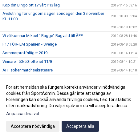
Köp din Bingolott av vårt P13 lag
2019-11-15 09:16
Avslutning för ungdomslagen söndagen den 3 november
2019-10-30 09:04
KL 11:00
2019-10-19 10:02
Vi välkomnar Mikael " Ragge" Ragvald till ÄFF
2019-08-28 11:46
F17 FÖR- EM Spanien - Sverige
2019-08-18 08:20
Sommarproffsläger 2019
2019-08-14 11:14
Vinnare i 50/50 lotteriet 11/8
2019-08-14 10:21
ÄFF söker matchsekreterare
2019-08-14 10:18
Angående gårdagens match i P19-Allsvenskan
2019-08-11 11:42
För att hemsidan ska fungera korrekt använder vi nödvändiga
Kalle är på semester
2019-08-10 09:14
cookies från SportAdmin. Dessa går inte att stänga av.
Klubbchefen Helena Wennerström presenterar sig
2019-08-07 08:52
Föreningen kan också använda frivilliga cookies, t.ex. för statistik
FitLine är ny samarbetspartner
2019-08-03 14:21
eller marknadsföring. Du väljer själv om du vill acceptera dessa.
ÄFF söker matchsekreterare
Anpassa dina val
2019-08-01 13:00
Flera lag drar igång igen
2019-07-22 14:01
Acceptera nödvändiga
Acceptera alla
Bemanning på våra kanslier i sommar
2019-07-04 08:02