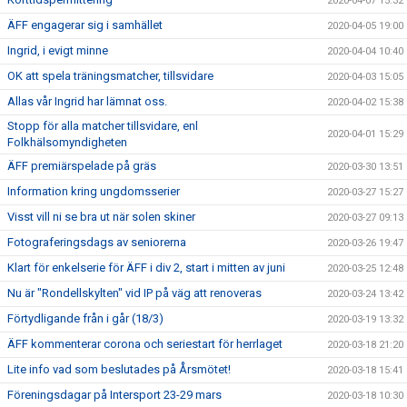
2020-04-07 15:32
ÄFF engagerar sig i samhället
2020-04-05 19:00
Ingrid, i evigt minne
2020-04-04 10:40
OK att spela träningsmatcher, tillsvidare
2020-04-03 15:05
Allas vår Ingrid har lämnat oss.
2020-04-02 15:38
Stopp för alla matcher tillsvidare, enl
2020-04-01 15:29
Folkhälsomyndigheten
ÄFF premiärspelade på gräs
2020-03-30 13:51
Information kring ungdomsserier
2020-03-27 15:27
Visst vill ni se bra ut när solen skiner
2020-03-27 09:13
Fotograferingsdags av seniorerna
2020-03-26 19:47
Klart för enkelserie för ÄFF i div 2, start i mitten av juni
2020-03-25 12:48
Nu är "Rondellskylten" vid IP på väg att renoveras
2020-03-24 13:42
Förtydligande från i går (18/3)
2020-03-19 13:32
ÄFF kommenterar corona och seriestart för herrlaget
2020-03-18 21:20
Lite info vad som beslutades på Årsmötet!
2020-03-18 15:41
Föreningsdagar på Intersport 23-29 mars
2020-03-18 10:30