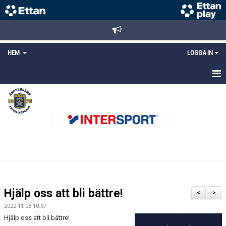
HEM
LOGGA IN
STARTSIDA
NYHETER
ANMÄLAN/REGISTRERING
POLICYS
FÖRKÖP BILJETTER
Hjälp oss att bli bättre!
<
>
LÄNKAR
2022-11-08 10:37
Hjälp oss att bli bättre!