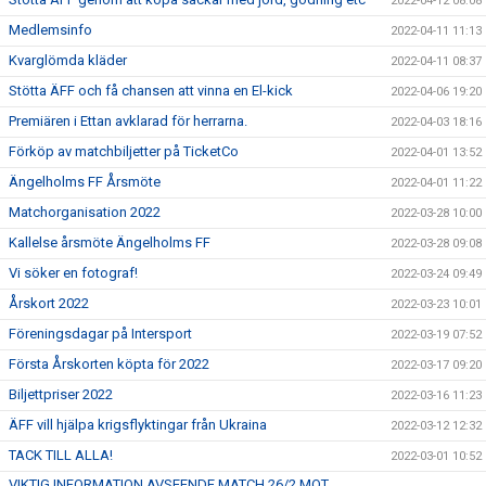
2022-04-12 08:08
Medlemsinfo
2022-04-11 11:13
Kvarglömda kläder
2022-04-11 08:37
Stötta ÄFF och få chansen att vinna en El-kick
2022-04-06 19:20
Premiären i Ettan avklarad för herrarna.
2022-04-03 18:16
Förköp av matchbiljetter på TicketCo
2022-04-01 13:52
Ängelholms FF Årsmöte
2022-04-01 11:22
Matchorganisation 2022
2022-03-28 10:00
Kallelse årsmöte Ängelholms FF
2022-03-28 09:08
Vi söker en fotograf!
2022-03-24 09:49
Årskort 2022
2022-03-23 10:01
Föreningsdagar på Intersport
2022-03-19 07:52
Första Årskorten köpta för 2022
2022-03-17 09:20
Biljettpriser 2022
2022-03-16 11:23
ÄFF vill hjälpa krigsflyktingar från Ukraina
2022-03-12 12:32
TACK TILL ALLA!
2022-03-01 10:52
VIKTIG INFORMATION AVSEENDE MATCH 26/2 MOT