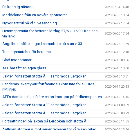
En konstig säsong
2020-07-04 14:48
Meddelande från en av våra sponsorer
2020-06-30 13:04
Nybörjarstrul på vår livesändning
2020-06-27 17:54
Hemmapremiär för herrarna lördag 27/6 kl 16.00. Kan ses
2020-06-26 17:54
via länk
Ängelholmsföreningar i samarbete på stan v. 33
2020-06-25 11:39
Träningsmatcher för herrarna
2020-06-18 12:18
Glad midsommar!
2020-06-18 08:56
ÄFF har fått en egen glass.
2020-06-16 13:30
Jakten fortsätter! Stötta ÄFF samt rädda Lergöken!
2020-06-15 13:51
Pandemin lever tyvärr fortfarande! Glöm inte följa FHMs
2020-06-14 20:33
riktlinjer.
ÄFFs damlag säljer Bjäre chips imorgon på fridhemsparken
2020-06-12 14:15
Jakten fortsätter! Stötta ÄFF samt rädda Lergöken!
2020-06-11 08:09
Jakten fortsätter! Stötta ÄFF samt rädda Lergöken!
2020-06-08 08:29
Fortsättningen på jakten på Lergöken och stötta ÄFF
2020-06-06 11:55
Äntligen stormar vi mot seriepremiärer för våra seniorlag
2020-06-05 13:36