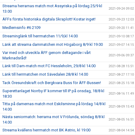
Streama herrarnas match mot Assyriska på lördag 25/9 kl
2021-09-24 09:02
13.00
ÄFFs första historiska digitala Skraplott! Kostar inget!
2021-09-23 12:03
Medlemsinfo #6 2109
2021-09-20 11:41
Streaminglänk till herrmatchen 11/9,kl 14.00
2021-09-10 08:17
Länk att streama dammatchen mot Högaborg 8/9 kl 19.00
2021-09-07 14:15
Var med och utveckla ÄFF genom deltagande i vårt
2021-09-06 09:37
Marknadsråd!
Länk till Dam-match mot FC Hessleholm, 29/8 kl 14.00
2021-08-28 15:51
Länk till herrmatchen mot Sävedalen 28/8 kl 14.00
2021-08-27 17:10
Tack Öresundskraft och Bergkvara Buss för ÄFF-Bussen!
2021-08-25 15:18
Superettanlaget Norrby IF kommer till IP på onsdag, 18/8 kl
2021-08-16 11:49
18:30
Titta på damernas match mot Eskilsminne på lördag 14/8 kl
2021-08-09 15:43
14.00
Nästa seniormatch: herrarna mot V Frölunda, söndag 8/8 kl
2021-08-05 16:51
14.00
Streama kvällens herrmatch mot BK Astrio, kl 19:00
2021-08-04 14:54