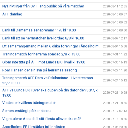
Nya riktlinjer från SvFF ang publik på våra matcher
2020-08-11 12:55
ÄFF damlag
2020-08-10 09:57
2020-08-10 09:32
Länk till Damernas seriepremiär 11/8 kl 19.00
2020-08-10 08:30
Länk till att se herrmatchen live lördag 8/8 kl 16.00
2020-08-07 12:17
Ett samarrangemang mellan 6 olika föreningar i Ängelholm!
2020-08-04 15:58
Träningsmatch för herrarna söndag 2/8 kl 13.00
2020-07-31 11:22
Glöm inte titta på ÄFF mot Lunds BK i kväll kl 19:00
2020-07-30 16:13
Roar Hansen ger sin syn på herrarnas säsong
2020-07-27 11:20
Träningsmatch ÄFF Dam vs Eskilsminne - Livestreamas
2020-07-24 15:12
25/7 13:00
ÄFF vs Lunds BK i Svenska cupen på din dator den 30/7, kl
2020-07-23 10:28
19:00
Vi sänder kvällens träningsmatch
2020-07-21 18:35
Semesterstängt på kanslierna
2020-07-17 07:13
Vi gratulerar Assad till sitt första allsvenska mål!
2020-07-16 18:56
Ängelholms FF förstärker inför hösten
2020-07-08 20:50