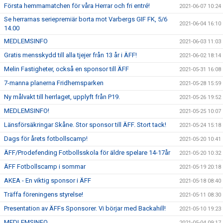
Första hemmamatchen för våra Herrar och fri entré!
2021-06-07 10:24
Se herrarnas seriepremiär borta mot Varbergs GIF FK, 5/6
2021-06-04 16:10
14.00
MEDLEMSINFO
2021-06-03 11:03
Gratis mensskydd till alla tjejer från 13 år i ÄFF!
2021-06-02 18:14
Melin Fastigheter, också en sponsor till ÄFF
2021-05-31 16:08
7-manna planerna Fridhemsparken
2021-05-28 15:59
Ny målvakt till herrlaget, upplyft från P19.
2021-05-26 19:52
MEDLEMSINFO!
2021-05-25 10:07
Länsförsäkringar Skåne. Stor sponsor till ÄFF. Stort tack!
2021-05-24 15:18
Dags för årets fotbollscamp!
2021-05-20 10:41
ÄFF/Prodefending Fotbollsskola för äldre spelare 14-17år
2021-05-20 10:32
ÄFF Fotbollscamp i sommar
2021-05-19 20:18
AKEA - En viktig sponsor i ÄFF
2021-05-18 08:40
Träffa föreningens styrelse!
2021-05-11 08:30
Presentation av ÄFFs Sponsorer. Vi börjar med Backahill!
2021-05-10 19:23
MEDLEMSINFO
2021-05-04 09:17