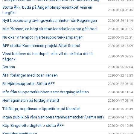
Stötta ÄFF, buda på Ängelholmspresentkort, vinn en
2020-06-04 08:45
Lergök!
Nytt besked ang tävlingsverksamheter från Regeringen
2020-05-29 11:19
Mie Pålsson, en högt skattad ledarkollega har gått bort.
2020-05-18 08:55
Nu ökar vi tempot i hjärtesupporter-kampanjen!
2020-05-15 20:21
ÄFF stöttar Kommunens projekt After School
2020-05-13 16:09
Visst behöver du handsprit, eller vill du skänka det till
2020-04-29 09:25
någon?
Corona
2020-04-25 07:04
ÄFF förlänger med Roar Hansen
2020-04-22 12:23
Bli Hjärtesupporter! Stötta ÄFF
2020-04-22 08:15
Info från Supporterklubben samt dragning Måltian
2020-04-20 11:54
Herrlagsmatch på lördag inställd
2020-04-17 08:19
Tillfälliga, begränsade öppettider på Kansliet
2020-04-15 08:49
Ingen publik på våra Seniorers träningsmatcher (Dam/Herr)
2020-04-14 10:19
Köp Bingolotto digitalt o stötta ÄFF
2020-04-09 12:59
Korttidspermittering