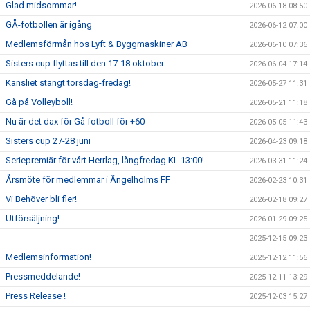
Glad midsommar!
2026-06-18 08:50
GÅ-fotbollen är igång
2026-06-12 07:00
Medlemsförmån hos Lyft & Byggmaskiner AB
2026-06-10 07:36
Sisters cup flyttas till den 17-18 oktober
2026-06-04 17:14
Kansliet stängt torsdag-fredag!
2026-05-27 11:31
Gå på Volleyboll!
2026-05-21 11:18
Nu är det dax för Gå fotboll för +60
2026-05-05 11:43
Sisters cup 27-28 juni
2026-04-23 09:18
Seriepremiär för vårt Herrlag, långfredag KL 13:00!
2026-03-31 11:24
Årsmöte för medlemmar i Ängelholms FF
2026-02-23 10:31
Vi Behöver bli fler!
2026-02-18 09:27
Utförsäljning!
2026-01-29 09:25
2025-12-15 09:23
Medlemsinformation!
2025-12-12 11:56
Pressmeddelande!
2025-12-11 13:29
Press Release !
2025-12-03 15:27