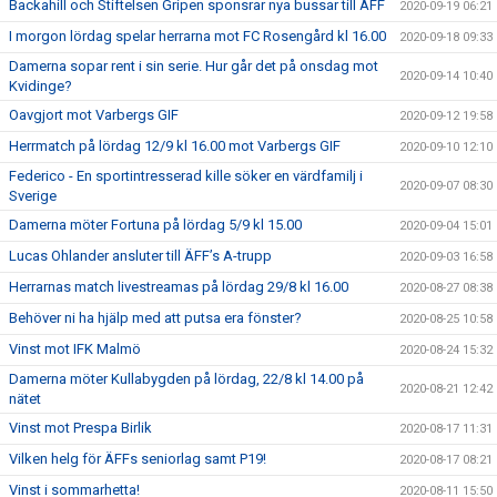
Backahill och Stiftelsen Gripen sponsrar nya bussar till ÄFF
2020-09-19 06:21
I morgon lördag spelar herrarna mot FC Rosengård kl 16.00
2020-09-18 09:33
Damerna sopar rent i sin serie. Hur går det på onsdag mot
2020-09-14 10:40
Kvidinge?
Oavgjort mot Varbergs GIF
2020-09-12 19:58
Herrmatch på lördag 12/9 kl 16.00 mot Varbergs GIF
2020-09-10 12:10
Federico - En sportintresserad kille söker en värdfamilj i
2020-09-07 08:30
Sverige
Damerna möter Fortuna på lördag 5/9 kl 15.00
2020-09-04 15:01
Lucas Ohlander ansluter till ÄFF’s A-trupp
2020-09-03 16:58
Herrarnas match livestreamas på lördag 29/8 kl 16.00
2020-08-27 08:38
Behöver ni ha hjälp med att putsa era fönster?
2020-08-25 10:58
Vinst mot IFK Malmö
2020-08-24 15:32
Damerna möter Kullabygden på lördag, 22/8 kl 14.00 på
2020-08-21 12:42
nätet
Vinst mot Prespa Birlik
2020-08-17 11:31
Vilken helg för ÄFFs seniorlag samt P19!
2020-08-17 08:21
Vinst i sommarhetta!
2020-08-11 15:50