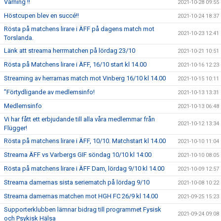
Varning !!
2021-10-28 09:55
Höstcupen blev en succé!!
2021-10-24 18:37
Rösta på matchens lirare i ÄFF på dagens match mot
2021-10-23 12:41
Torslanda.
Länk att streama herrmatchen på lördag 23/10
2021-10-21 10:51
Rösta på Matchens lirare i ÄFF, 16/10 start kl 14.00
2021-10-16 12:23
Streaming av herrarnas match mot Vinberg 16/10 kl 14.00
2021-10-15 10:11
”Förtydligande av medlemsinfo!
2021-10-13 13:31
Medlemsinfo
2021-10-13 06:48
Vi har fått ett erbjudande till alla våra medlemmar från
2021-10-12 13:34
Flügger!
Rösta på matchens lirare i ÄFF, 10/10. Matchstart kl 14.00
2021-10-10 11:04
Streama ÄFF vs Varbergs GIF söndag 10/10 kl 14:00
2021-10-10 08:05
Rösta på matchens lirare i ÄFF Dam, lördag 9/10 kl 14.00
2021-10-09 12:57
Streama damernas sista seriematch på lördag 9/10
2021-10-08 10:22
Streama damernas matchen mot HGH FC 26/9 kl 14.00
2021-09-25 15:23
Supporterklubben lämnar bidrag till programmet Fysisk
2021-09-24 09:08
och Psykisk Hälsa