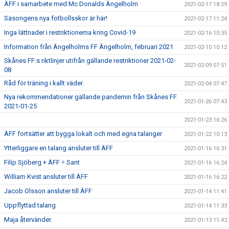
ÄFF i samarbete med Mc Donalds Ängelholm
2021-02-17 18:59
Säsongens nya fotbollsskor är här!
2021-02-17 11:24
Inga lättnader i restriktionerna kring Covid-19
2021-02-16 10:35
Information från Ängelholms FF Ängelholm, februari 2021
2021-02-10 10:12
Skånes FF:s riktlinjer utifrån gällande restriktioner 2021-02-
2021-02-09 07:51
08
Råd för träning i kallt väder.
2021-02-04 07:47
Nya rekommendationer gällande pandemin från Skånes FF
2021-01-26 07:43
2021-01-25
2021-01-23 16:26
ÄFF fortsätter att bygga lokalt och med egna talanger
2021-01-22 10:13
Ytterliggare en talang ansluter till ÄFF
2021-01-16 16:31
Filip Sjöberg + ÄFF = Sant
2021-01-16 16:24
William Kvist ansluter till ÄFF
2021-01-16 16:22
Jacob Olsson ansluter till ÄFF
2021-01-14 11:41
Uppflyttad talang
2021-01-14 11:33
Maja återvänder.
2021-01-13 11:42