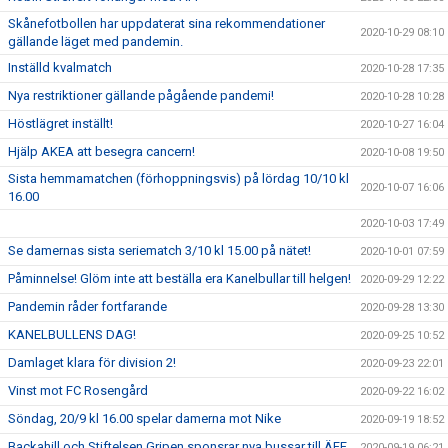
Skånefotbollen har uppdaterat sina rekommendationer
2020-10-29 08:10
gällande läget med pandemin.
Inställd kvalmatch
2020-10-28 17:35
Nya restriktioner gällande pågående pandemi!
2020-10-28 10:28
Höstlägret inställt!
2020-10-27 16:04
Hjälp AKEA att besegra cancern!
2020-10-08 19:50
Sista hemmamatchen (förhoppningsvis) på lördag 10/10 kl
2020-10-07 16:06
16.00
2020-10-03 17:49
Se damernas sista seriematch 3/10 kl 15.00 på nätet!
2020-10-01 07:59
Påminnelse! Glöm inte att beställa era Kanelbullar till helgen!
2020-09-29 12:22
Pandemin råder fortfarande
2020-09-28 13:30
KANELBULLENS DAG!
2020-09-25 10:52
Damlaget klara för division 2!
2020-09-23 22:01
Vinst mot FC Rosengård
2020-09-22 16:02
Söndag, 20/9 kl 16.00 spelar damerna mot Nike
2020-09-19 18:52
Backahill och Stiftelsen Gripen sponsrar nya bussar till ÄFF
2020-09-19 06:21