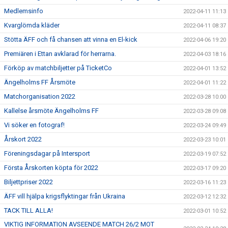
Medlemsinfo
2022-04-11 11:13
Kvarglömda kläder
2022-04-11 08:37
Stötta ÄFF och få chansen att vinna en El-kick
2022-04-06 19:20
Premiären i Ettan avklarad för herrarna.
2022-04-03 18:16
Förköp av matchbiljetter på TicketCo
2022-04-01 13:52
Ängelholms FF Årsmöte
2022-04-01 11:22
Matchorganisation 2022
2022-03-28 10:00
Kallelse årsmöte Ängelholms FF
2022-03-28 09:08
Vi söker en fotograf!
2022-03-24 09:49
Årskort 2022
2022-03-23 10:01
Föreningsdagar på Intersport
2022-03-19 07:52
Första Årskorten köpta för 2022
2022-03-17 09:20
Biljettpriser 2022
2022-03-16 11:23
ÄFF vill hjälpa krigsflyktingar från Ukraina
2022-03-12 12:32
TACK TILL ALLA!
2022-03-01 10:52
VIKTIG INFORMATION AVSEENDE MATCH 26/2 MOT