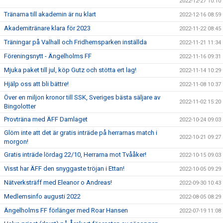
2022-12-27 10:10
Tränarna till akademin är nu klart
2022-12-16 08:59
Akademitränare klara för 2023
2022-11-22 08:45
Träningar på Valhall och Fridhemsparken inställda
2022-11-21 11:34
Föreningsnytt - Ängelholms FF
2022-11-16 09:31
Mjuka paket till jul, köp Gutz och stötta ert lag!
2022-11-14 10:29
Hjälp oss att bli bättre!
2022-11-08 10:37
Över en miljon kronor till SSK, Sveriges bästa säljare av
2022-11-02 15:20
Bingolotter
Provträna med ÄFF Damlaget
2022-10-24 09:03
Glöm inte att det är gratis inträde på herrarnas match i
2022-10-21 09:27
morgon!
Gratis inträde lördag 22/10, Herrarna mot Tvååker!
2022-10-15 09:03
Visst har ÄFF den snyggaste tröjan i Ettan!
2022-10-05 09:29
Nätverksträff med Eleanor o Andreas!
2022-09-30 10:43
Medlemsinfo augusti 2022
2022-08-05 08:29
Ängelholms FF förlänger med Roar Hansen
2022-07-19 11:08