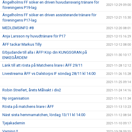
Ängelholms FF söker en driven huvudansvarig tränare för
2021-12-29 09:00
föreningens P19-lag
Ängelholms FF söker en driven assisterande tränare för
2021-12-21 15:30
föreningens P17-lag
MEDLEMSINFO #8
2021-12-20 08:01
Anja Larsson ny huvudtränare för P17
2021-12-15 16:29
ÄFF tackar Markus Tilly
2021-12-12 08:00
Erbjudande till alla i ÄFF! Köp din KUNGSGRAN på
2021-11-30 10:17
ENKEGÅRDEN!
Länk till att rösta på Matchens lirare i ÄFF 29/11
2021-11-28 12:12
Livestreama ÄFF vs Dalstorps IF söndag 28/11 kl 14.00
2021-11-26 15:28
2021-11-25 09:14
Robin Streifert, årets Målvakt i div2
2021-11-24 14:16
Ny organisation
2021-11-16 11:34
Rösta på matchens lirare i ÄFF
2021-11-13 13:23
Näst sista hemmamatchen, lördag 13/11 kl 14:00
2021-11-12 08:54
Tjejakademin
2021-11-10 09:17
Varning !!
2021-10-28 09:55