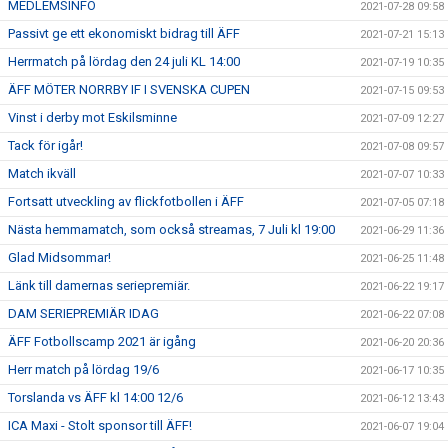
MEDLEMSINFO
2021-07-28 09:58
Passivt ge ett ekonomiskt bidrag till ÄFF
2021-07-21 15:13
Herrmatch på lördag den 24 juli KL 14:00
2021-07-19 10:35
ÄFF MÖTER NORRBY IF I SVENSKA CUPEN
2021-07-15 09:53
Vinst i derby mot Eskilsminne
2021-07-09 12:27
Tack för igår!
2021-07-08 09:57
Match ikväll
2021-07-07 10:33
Fortsatt utveckling av flickfotbollen i ÄFF
2021-07-05 07:18
Nästa hemmamatch, som också streamas, 7 Juli kl 19:00
2021-06-29 11:36
Glad Midsommar!
2021-06-25 11:48
Länk till damernas seriepremiär.
2021-06-22 19:17
DAM SERIEPREMIÄR IDAG
2021-06-22 07:08
ÄFF Fotbollscamp 2021 är igång
2021-06-20 20:36
Herr match på lördag 19/6
2021-06-17 10:35
Torslanda vs ÄFF kl 14:00 12/6
2021-06-12 13:43
ICA Maxi - Stolt sponsor till ÄFF!
2021-06-07 19:04