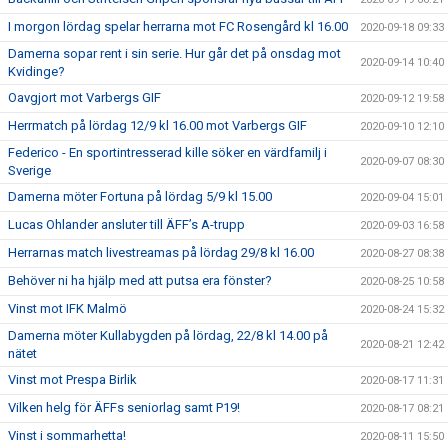
I morgon lördag spelar herrarna mot FC Rosengård kl 16.00
2020-09-18 09:33
Damerna sopar rent i sin serie. Hur går det på onsdag mot
2020-09-14 10:40
Kvidinge?
Oavgjort mot Varbergs GIF
2020-09-12 19:58
Herrmatch på lördag 12/9 kl 16.00 mot Varbergs GIF
2020-09-10 12:10
Federico - En sportintresserad kille söker en värdfamilj i
2020-09-07 08:30
Sverige
Damerna möter Fortuna på lördag 5/9 kl 15.00
2020-09-04 15:01
Lucas Ohlander ansluter till ÄFF’s A-trupp
2020-09-03 16:58
Herrarnas match livestreamas på lördag 29/8 kl 16.00
2020-08-27 08:38
Behöver ni ha hjälp med att putsa era fönster?
2020-08-25 10:58
Vinst mot IFK Malmö
2020-08-24 15:32
Damerna möter Kullabygden på lördag, 22/8 kl 14.00 på
2020-08-21 12:42
nätet
Vinst mot Prespa Birlik
2020-08-17 11:31
Vilken helg för ÄFFs seniorlag samt P19!
2020-08-17 08:21
Vinst i sommarhetta!
2020-08-11 15:50