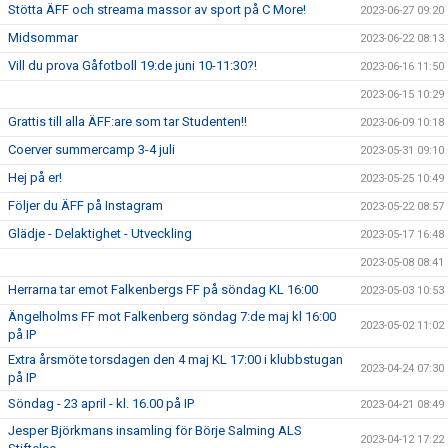
Stötta ÄFF och streama massor av sport på C More!
2023-06-27 09:20
Midsommar
2023-06-22 08:13
Vill du prova Gåfotboll 19:de juni 10-11:30?!
2023-06-16 11:50
2023-06-15 10:29
Grattis till alla ÄFF:are som tar Studenten!!
2023-06-09 10:18
Coerver summercamp 3-4 juli
2023-05-31 09:10
Hej på er!
2023-05-25 10:49
Följer du ÄFF på Instagram
2023-05-22 08:57
Glädje - Delaktighet - Utveckling
2023-05-17 16:48
2023-05-08 08:41
Herrarna tar emot Falkenbergs FF på söndag KL 16:00
2023-05-03 10:53
Ängelholms FF mot Falkenberg söndag 7:de maj kl 16:00
2023-05-02 11:02
på IP
Extra årsmöte torsdagen den 4 maj KL 17:00 i klubbstugan
2023-04-24 07:30
på IP
Söndag - 23 april - kl. 16.00 på IP
2023-04-21 08:49
Jesper Björkmans insamling för Börje Salming ALS
2023-04-12 17:22