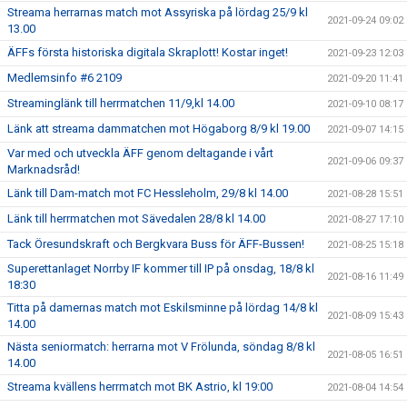
Streama herrarnas match mot Assyriska på lördag 25/9 kl
2021-09-24 09:02
13.00
ÄFFs första historiska digitala Skraplott! Kostar inget!
2021-09-23 12:03
Medlemsinfo #6 2109
2021-09-20 11:41
Streaminglänk till herrmatchen 11/9,kl 14.00
2021-09-10 08:17
Länk att streama dammatchen mot Högaborg 8/9 kl 19.00
2021-09-07 14:15
Var med och utveckla ÄFF genom deltagande i vårt
2021-09-06 09:37
Marknadsråd!
Länk till Dam-match mot FC Hessleholm, 29/8 kl 14.00
2021-08-28 15:51
Länk till herrmatchen mot Sävedalen 28/8 kl 14.00
2021-08-27 17:10
Tack Öresundskraft och Bergkvara Buss för ÄFF-Bussen!
2021-08-25 15:18
Superettanlaget Norrby IF kommer till IP på onsdag, 18/8 kl
2021-08-16 11:49
18:30
Titta på damernas match mot Eskilsminne på lördag 14/8 kl
2021-08-09 15:43
14.00
Nästa seniormatch: herrarna mot V Frölunda, söndag 8/8 kl
2021-08-05 16:51
14.00
Streama kvällens herrmatch mot BK Astrio, kl 19:00
2021-08-04 14:54