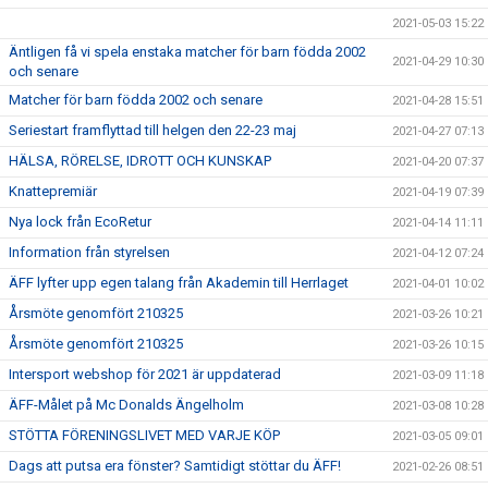
2021-05-03 15:22
Äntligen få vi spela enstaka matcher för barn födda 2002
2021-04-29 10:30
och senare
Matcher för barn födda 2002 och senare
2021-04-28 15:51
Seriestart framflyttad till helgen den 22-23 maj
2021-04-27 07:13
HÄLSA, RÖRELSE, IDROTT OCH KUNSKAP
2021-04-20 07:37
Knattepremiär
2021-04-19 07:39
Nya lock från EcoRetur
2021-04-14 11:11
Information från styrelsen
2021-04-12 07:24
ÄFF lyfter upp egen talang från Akademin till Herrlaget
2021-04-01 10:02
Årsmöte genomfört 210325
2021-03-26 10:21
Årsmöte genomfört 210325
2021-03-26 10:15
Intersport webshop för 2021 är uppdaterad
2021-03-09 11:18
ÄFF-Målet på Mc Donalds Ängelholm
2021-03-08 10:28
STÖTTA FÖRENINGSLIVET MED VARJE KÖP
2021-03-05 09:01
Dags att putsa era fönster? Samtidigt stöttar du ÄFF!
2021-02-26 08:51