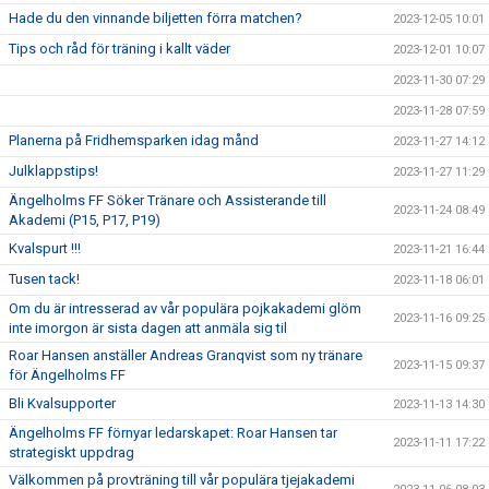
Hade du den vinnande biljetten förra matchen?
2023-12-05 10:01
Tips och råd för träning i kallt väder
2023-12-01 10:07
2023-11-30 07:29
2023-11-28 07:59
Planerna på Fridhemsparken idag månd
2023-11-27 14:12
Julklappstips!
2023-11-27 11:29
Ängelholms FF Söker Tränare och Assisterande till
2023-11-24 08:49
Akademi (P15, P17, P19)
Kvalspurt !!!
2023-11-21 16:44
Tusen tack!
2023-11-18 06:01
Om du är intresserad av vår populära pojkakademi glöm
2023-11-16 09:25
inte imorgon är sista dagen att anmäla sig til
Roar Hansen anställer Andreas Granqvist som ny tränare
2023-11-15 09:37
för Ängelholms FF
Bli Kvalsupporter
2023-11-13 14:30
Ängelholms FF förnyar ledarskapet: Roar Hansen tar
2023-11-11 17:22
strategiskt uppdrag
Välkommen på provträning till vår populära tjejakademi