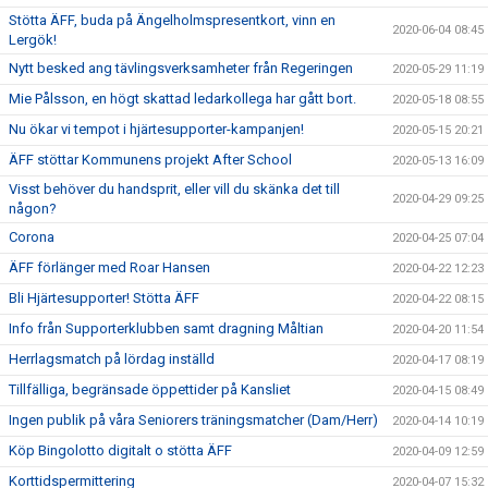
Stötta ÄFF, buda på Ängelholmspresentkort, vinn en
2020-06-04 08:45
Lergök!
Nytt besked ang tävlingsverksamheter från Regeringen
2020-05-29 11:19
Mie Pålsson, en högt skattad ledarkollega har gått bort.
2020-05-18 08:55
Nu ökar vi tempot i hjärtesupporter-kampanjen!
2020-05-15 20:21
ÄFF stöttar Kommunens projekt After School
2020-05-13 16:09
Visst behöver du handsprit, eller vill du skänka det till
2020-04-29 09:25
någon?
Corona
2020-04-25 07:04
ÄFF förlänger med Roar Hansen
2020-04-22 12:23
Bli Hjärtesupporter! Stötta ÄFF
2020-04-22 08:15
Info från Supporterklubben samt dragning Måltian
2020-04-20 11:54
Herrlagsmatch på lördag inställd
2020-04-17 08:19
Tillfälliga, begränsade öppettider på Kansliet
2020-04-15 08:49
Ingen publik på våra Seniorers träningsmatcher (Dam/Herr)
2020-04-14 10:19
Köp Bingolotto digitalt o stötta ÄFF
2020-04-09 12:59
Korttidspermittering
2020-04-07 15:32