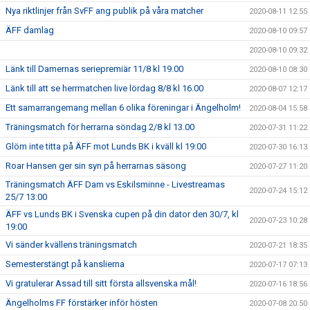
Nya riktlinjer från SvFF ang publik på våra matcher
2020-08-11 12:55
ÄFF damlag
2020-08-10 09:57
2020-08-10 09:32
Länk till Damernas seriepremiär 11/8 kl 19.00
2020-08-10 08:30
Länk till att se herrmatchen live lördag 8/8 kl 16.00
2020-08-07 12:17
Ett samarrangemang mellan 6 olika föreningar i Ängelholm!
2020-08-04 15:58
Träningsmatch för herrarna söndag 2/8 kl 13.00
2020-07-31 11:22
Glöm inte titta på ÄFF mot Lunds BK i kväll kl 19:00
2020-07-30 16:13
Roar Hansen ger sin syn på herrarnas säsong
2020-07-27 11:20
Träningsmatch ÄFF Dam vs Eskilsminne - Livestreamas
2020-07-24 15:12
25/7 13:00
ÄFF vs Lunds BK i Svenska cupen på din dator den 30/7, kl
2020-07-23 10:28
19:00
Vi sänder kvällens träningsmatch
2020-07-21 18:35
Semesterstängt på kanslierna
2020-07-17 07:13
Vi gratulerar Assad till sitt första allsvenska mål!
2020-07-16 18:56
Ängelholms FF förstärker inför hösten
2020-07-08 20:50