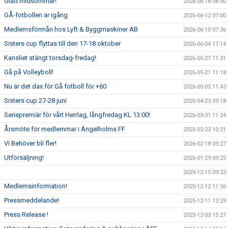
Glad midsommar!
2026-06-18 08:50
GÅ-fotbollen är igång
2026-06-12 07:00
Medlemsförmån hos Lyft & Byggmaskiner AB
2026-06-10 07:36
Sisters cup flyttas till den 17-18 oktober
2026-06-04 17:14
Kansliet stängt torsdag-fredag!
2026-05-27 11:31
Gå på Volleyboll!
2026-05-21 11:18
Nu är det dax för Gå fotboll för +60
2026-05-05 11:43
Sisters cup 27-28 juni
2026-04-23 09:18
Seriepremiär för vårt Herrlag, långfredag KL 13:00!
2026-03-31 11:24
Årsmöte för medlemmar i Ängelholms FF
2026-02-23 10:31
Vi Behöver bli fler!
2026-02-18 09:27
Utförsäljning!
2026-01-29 09:25
2025-12-15 09:23
Medlemsinformation!
2025-12-12 11:56
Pressmeddelande!
2025-12-11 13:29
Press Release !
2025-12-03 15:27