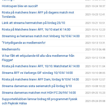
Höstcupen blev en succé!!
2021-10-24 18:37
Rösta på matchens lirare i ÄFF på dagens match mot
2021-10-23 12:41
Torslanda.
Länk att streama herrmatchen på lördag 23/10
2021-10-21 10:51
Rösta på Matchens lirare i ÄFF, 16/10 start kl 14.00
2021-10-16 12:23
Streaming av herrarnas match mot Vinberg 16/10 kl 14.00
2021-10-15 10:11
”Förtydligande av medlemsinfo!
2021-10-13 13:31
Medlemsinfo
2021-10-13 06:48
Vi har fått ett erbjudande till alla våra medlemmar från
2021-10-12 13:34
Flügger!
Rösta på matchens lirare i ÄFF, 10/10. Matchstart kl 14.00
2021-10-10 11:04
Streama ÄFF vs Varbergs GIF söndag 10/10 kl 14:00
2021-10-10 08:05
Rösta på matchens lirare i ÄFF Dam, lördag 9/10 kl 14.00
2021-10-09 12:57
Streama damernas sista seriematch på lördag 9/10
2021-10-08 10:22
Streama damernas matchen mot HGH FC 26/9 kl 14.00
2021-09-25 15:23
Supporterklubben lämnar bidrag till programmet Fysisk
2021-09-24 09:08
och Psykisk Hälsa