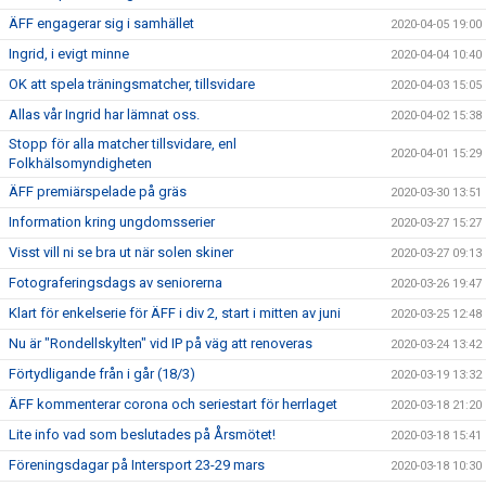
ÄFF engagerar sig i samhället
2020-04-05 19:00
Ingrid, i evigt minne
2020-04-04 10:40
OK att spela träningsmatcher, tillsvidare
2020-04-03 15:05
Allas vår Ingrid har lämnat oss.
2020-04-02 15:38
Stopp för alla matcher tillsvidare, enl
2020-04-01 15:29
Folkhälsomyndigheten
ÄFF premiärspelade på gräs
2020-03-30 13:51
Information kring ungdomsserier
2020-03-27 15:27
Visst vill ni se bra ut när solen skiner
2020-03-27 09:13
Fotograferingsdags av seniorerna
2020-03-26 19:47
Klart för enkelserie för ÄFF i div 2, start i mitten av juni
2020-03-25 12:48
Nu är "Rondellskylten" vid IP på väg att renoveras
2020-03-24 13:42
Förtydligande från i går (18/3)
2020-03-19 13:32
ÄFF kommenterar corona och seriestart för herrlaget
2020-03-18 21:20
Lite info vad som beslutades på Årsmötet!
2020-03-18 15:41
Föreningsdagar på Intersport 23-29 mars
2020-03-18 10:30