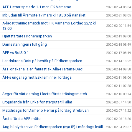
ÄFF Herrar spelade 1-1 mot IFK Värnamo
2020-02-24 05:34
Inbjudan till Årsmöte 17 mars kl 18.30 på Kansliet
2020-02-21 08:05
A-laget träningsmatch mot IFK Värnamo Lördag 22/2 kl
2020-02-20 11:54
13:00
Hjärtstartare Fridhemsparken
2020-02-19 09:00
Damsatsningen i full gång
2020-02-18 08:49
ÄFF vs BoIS 0-1
2020-02-17 08:49
Landskrona Bois på besök på Fridhemsparken
2020-02-14 16:22
ÄFF önskar alla en fantastisk Alla-Hjärtans-Dag!
2020-02-14 09:58
ÄFFs unga lag mot Eskilsminne i lördags
2020-02-11 08:06
2020-02-11 07:28
Seger för vårt damlag i årets första träningsmatch
2020-02-10 09:14
Erbjudande från Eriks fönsterputs till alla!
2020-02-07 14:30
Matchdags för Damer o Herrar på lördag 8 februari
2020-02-07 11:22
Årets första ÄFF-möte
2020-02-06 13:26
Ang bilolyckan vid Fridhemsparken (nya IP) i måndags kväll
2020-02-04 20:37