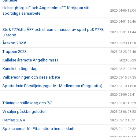
Stiftelse
Helsingborgs IF och Ängelholms FF fördjupar sitt
2023-04-06 12:04
sportsliga samarbete
2023-04-01 16:46
Sto&#776;tta ÄFF och streama massor av sport pa&#778;
2023-03-31 11:44
C More!
Årskort 2023!
2023-03-23 11:10
Truppen 2023
2023-03-23 07:40
Kallelse årsmöte Ängelholms FF
2023-03-23
Kansliet stängt idag!
2023-03-21 07:29
Valberedningen och dess arbete
2023-03-15 07:35
Sportadmin Försäljningsguide - Medlemmar (Bingolotto)
2023-03-10 11:58
2023-03-09 09:41
Träning inställd idag den 7/3
2023-03-07 10:29
Vi säljer påskbingolotter!
2023-03-06 08:53
Herrlag 2024
2023-02-12 13:31
Spelschemat för Ettan södra herr är klart!
2023-01-11 08:32