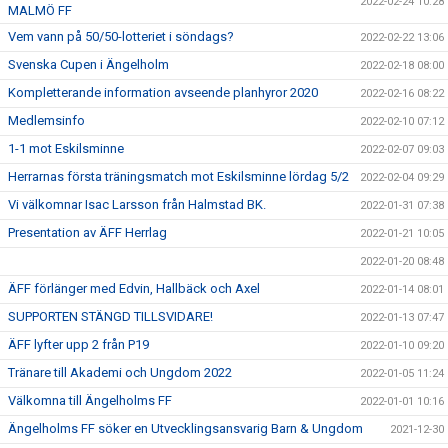
2022-02-24 10:28
MALMÖ FF
Vem vann på 50/50-lotteriet i söndags?
2022-02-22 13:06
Svenska Cupen i Ängelholm
2022-02-18 08:00
Kompletterande information avseende planhyror 2020
2022-02-16 08:22
Medlemsinfo
2022-02-10 07:12
1-1 mot Eskilsminne
2022-02-07 09:03
Herrarnas första träningsmatch mot Eskilsminne lördag 5/2
2022-02-04 09:29
Vi välkomnar Isac Larsson från Halmstad BK.
2022-01-31 07:38
Presentation av ÄFF Herrlag
2022-01-21 10:05
2022-01-20 08:48
ÄFF förlänger med Edvin, Hallbäck och Axel
2022-01-14 08:01
SUPPORTEN STÄNGD TILLSVIDARE!
2022-01-13 07:47
ÄFF lyfter upp 2 från P19
2022-01-10 09:20
Tränare till Akademi och Ungdom 2022
2022-01-05 11:24
Välkomna till Ängelholms FF
2022-01-01 10:16
Ängelholms FF söker en Utvecklingsansvarig Barn & Ungdom
2021-12-30