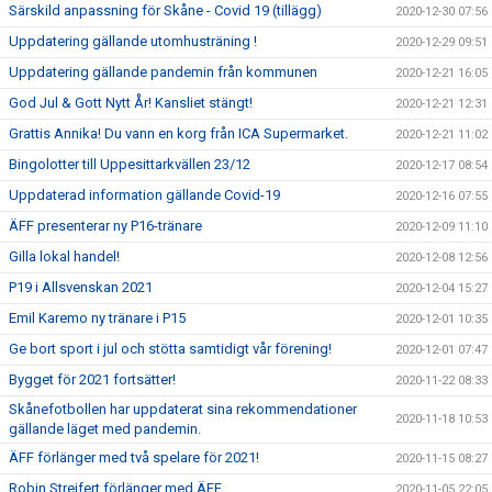
Särskild anpassning för Skåne - Covid 19 (tillägg)
2020-12-30 07:56
Uppdatering gällande utomhusträning !
2020-12-29 09:51
Uppdatering gällande pandemin från kommunen
2020-12-21 16:05
God Jul & Gott Nytt År! Kansliet stängt!
2020-12-21 12:31
Grattis Annika! Du vann en korg från ICA Supermarket.
2020-12-21 11:02
Bingolotter till Uppesittarkvällen 23/12
2020-12-17 08:54
Uppdaterad information gällande Covid-19
2020-12-16 07:55
ÄFF presenterar ny P16-tränare
2020-12-09 11:10
Gilla lokal handel!
2020-12-08 12:56
P19 i Allsvenskan 2021
2020-12-04 15:27
Emil Karemo ny tränare i P15
2020-12-01 10:35
Ge bort sport i jul och stötta samtidigt vår förening!
2020-12-01 07:47
Bygget för 2021 fortsätter!
2020-11-22 08:33
Skånefotbollen har uppdaterat sina rekommendationer
2020-11-18 10:53
gällande läget med pandemin.
ÄFF förlänger med två spelare för 2021!
2020-11-15 08:27
Robin Streifert förlänger med ÄFF
2020-11-05 22:05