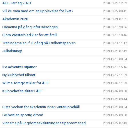
ÄFF Herrlag 2020
2020-01-28 12:02
Vill du vara med om en upplevelse för livet?
2020-01-27 08:41
Akademin 2020
2020-01-21 07:31
Damerna på gång inför säsongen!
2020-01-15 20:36
Björn Westerblad klar för ett år till
2020-01-15 10:46
Träningarna är i full gång på Fridhemsparken
2020-01-14 11:17
Julhälsning!
2019-12-20 07:42
2019-12-18 08:54
3:e advent=3 stjärnor
2019-12-15 15:16
Ny klubbchef tillsatt.
2019-12-12 11:59
Wilma Törnqvist klar för ÄFF
2019-12-09 11:53
Klubbchefen slutar i ÄFF
2019-12-02 09:58
2019-11-26 09:44
Sista veckan för akademin innan vinteruppehåll
2019-11-25 08:34
Ge bort en sportig dröm!
2019-11-22 09:50
Vinnarna på ungdomsavslutningens tipspromenad
2019-11-22 07:43