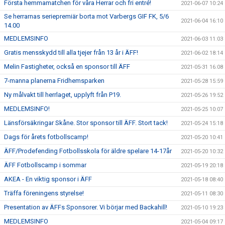
Första hemmamatchen för våra Herrar och fri entré!
2021-06-07 10:24
Se herrarnas seriepremiär borta mot Varbergs GIF FK, 5/6
2021-06-04 16:10
14.00
MEDLEMSINFO
2021-06-03 11:03
Gratis mensskydd till alla tjejer från 13 år i ÄFF!
2021-06-02 18:14
Melin Fastigheter, också en sponsor till ÄFF
2021-05-31 16:08
7-manna planerna Fridhemsparken
2021-05-28 15:59
Ny målvakt till herrlaget, upplyft från P19.
2021-05-26 19:52
MEDLEMSINFO!
2021-05-25 10:07
Länsförsäkringar Skåne. Stor sponsor till ÄFF. Stort tack!
2021-05-24 15:18
Dags för årets fotbollscamp!
2021-05-20 10:41
ÄFF/Prodefending Fotbollsskola för äldre spelare 14-17år
2021-05-20 10:32
ÄFF Fotbollscamp i sommar
2021-05-19 20:18
AKEA - En viktig sponsor i ÄFF
2021-05-18 08:40
Träffa föreningens styrelse!
2021-05-11 08:30
Presentation av ÄFFs Sponsorer. Vi börjar med Backahill!
2021-05-10 19:23
MEDLEMSINFO
2021-05-04 09:17