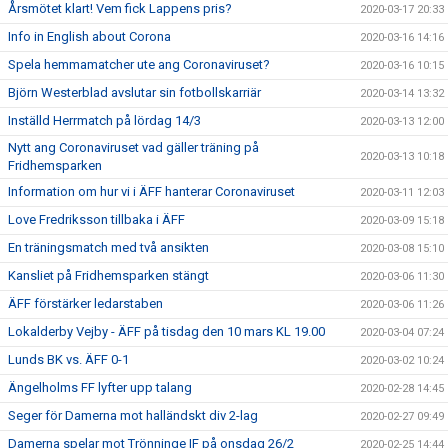
Årsmötet klart! Vem fick Lappens pris?
2020-03-17 20:33
Info in English about Corona
2020-03-16 14:16
Spela hemmamatcher ute ang Coronaviruset?
2020-03-16 10:15
Björn Westerblad avslutar sin fotbollskarriär
2020-03-14 13:32
Inställd Herrmatch på lördag 14/3
2020-03-13 12:00
Nytt ang Coronaviruset vad gäller träning på
2020-03-13 10:18
Fridhemsparken
Information om hur vi i ÄFF hanterar Coronaviruset
2020-03-11 12:03
Love Fredriksson tillbaka i ÄFF
2020-03-09 15:18
En träningsmatch med två ansikten
2020-03-08 15:10
Kansliet på Fridhemsparken stängt
2020-03-06 11:30
ÄFF förstärker ledarstaben
2020-03-06 11:26
Lokalderby Vejby - ÄFF på tisdag den 10 mars KL 19.00
2020-03-04 07:24
Lunds BK vs. ÄFF 0-1
2020-03-02 10:24
Ängelholms FF lyfter upp talang
2020-02-28 14:45
Seger för Damerna mot halländskt div 2-lag
2020-02-27 09:49
Damerna spelar mot Trönninge IF på onsdag 26/2
2020-02-25 14:44