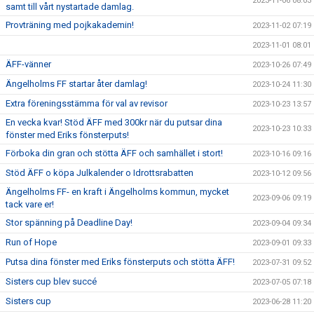
2023-11-06 08:03
samt till vårt nystartade damlag.
Provträning med pojkakademin!
2023-11-02 07:19
2023-11-01 08:01
ÄFF-vänner
2023-10-26 07:49
Ängelholms FF startar åter damlag!
2023-10-24 11:30
Extra föreningsstämma för val av revisor
2023-10-23 13:57
En vecka kvar! Stöd ÄFF med 300kr när du putsar dina
2023-10-23 10:33
fönster med Eriks fönsterputs!
Förboka din gran och stötta ÄFF och samhället i stort!
2023-10-16 09:16
Stöd ÄFF o köpa Julkalender o Idrottsrabatten
2023-10-12 09:56
Ängelholms FF- en kraft i Ängelholms kommun, mycket
2023-09-06 09:19
tack vare er!
Stor spänning på Deadline Day!
2023-09-04 09:34
Run of Hope
2023-09-01 09:33
Putsa dina fönster med Eriks fönsterputs och stötta ÄFF!
2023-07-31 09:52
Sisters cup blev succé
2023-07-05 07:18
Sisters cup
2023-06-28 11:20