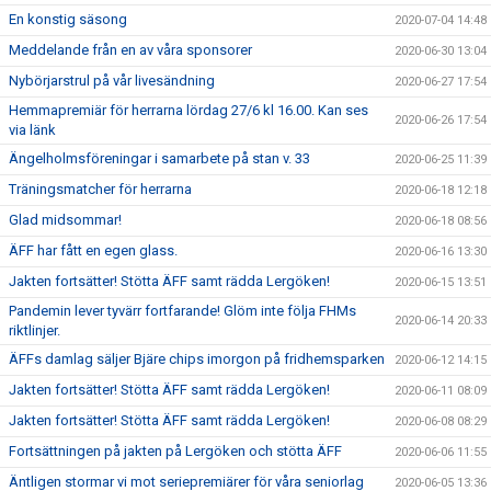
En konstig säsong
2020-07-04 14:48
Meddelande från en av våra sponsorer
2020-06-30 13:04
Nybörjarstrul på vår livesändning
2020-06-27 17:54
Hemmapremiär för herrarna lördag 27/6 kl 16.00. Kan ses
2020-06-26 17:54
via länk
Ängelholmsföreningar i samarbete på stan v. 33
2020-06-25 11:39
Träningsmatcher för herrarna
2020-06-18 12:18
Glad midsommar!
2020-06-18 08:56
ÄFF har fått en egen glass.
2020-06-16 13:30
Jakten fortsätter! Stötta ÄFF samt rädda Lergöken!
2020-06-15 13:51
Pandemin lever tyvärr fortfarande! Glöm inte följa FHMs
2020-06-14 20:33
riktlinjer.
ÄFFs damlag säljer Bjäre chips imorgon på fridhemsparken
2020-06-12 14:15
Jakten fortsätter! Stötta ÄFF samt rädda Lergöken!
2020-06-11 08:09
Jakten fortsätter! Stötta ÄFF samt rädda Lergöken!
2020-06-08 08:29
Fortsättningen på jakten på Lergöken och stötta ÄFF
2020-06-06 11:55
Äntligen stormar vi mot seriepremiärer för våra seniorlag
2020-06-05 13:36