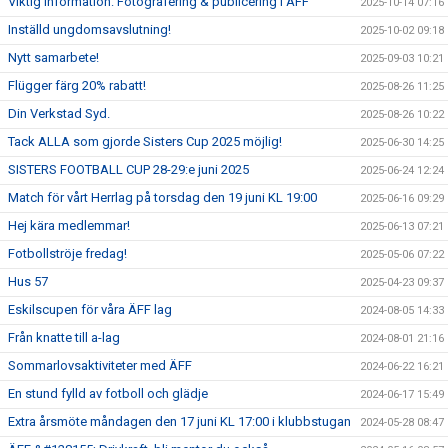
Viktig information: Fotografering & publicering i ÄFF
2025-10-14 07:16
Inställd ungdomsavslutning!
2025-10-02 09:18
Nytt samarbete!
2025-09-03 10:21
Flügger färg 20% rabatt!
2025-08-26 11:25
Din Verkstad Syd.
2025-08-26 10:22
Tack ALLA som gjorde Sisters Cup 2025 möjlig!
2025-06-30 14:25
SISTERS FOOTBALL CUP 28-29:e juni 2025
2025-06-24 12:24
Match för vårt Herrlag på torsdag den 19 juni KL 19:00
2025-06-16 09:29
Hej kära medlemmar!
2025-06-13 07:21
Fotbollströje fredag!
2025-05-06 07:22
Hus 57
2025-04-23 09:37
Eskilscupen för våra ÄFF lag
2024-08-05 14:33
Från knatte till a-lag
2024-08-01 21:16
Sommarlovsaktiviteter med ÄFF
2024-06-22 16:21
En stund fylld av fotboll och glädje
2024-06-17 15:49
Extra årsmöte måndagen den 17 juni KL 17:00 i klubbstugan
2024-05-28 08:47