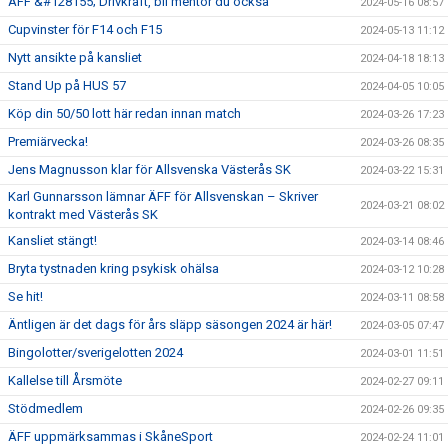
ÄFF &#128155; Drivkraft, bli mentor du också
2024-05-16 08:57
Cupvinster för F14 och F15
2024-05-13 11:12
Nytt ansikte på kansliet
2024-04-18 18:13
Stand Up på HUS 57
2024-04-05 10:05
Köp din 50/50 lott här redan innan match
2024-03-26 17:23
Premiärvecka!
2024-03-26 08:35
Jens Magnusson klar för Allsvenska Västerås SK
2024-03-22 15:31
Karl Gunnarsson lämnar ÄFF för Allsvenskan – Skriver
2024-03-21 08:02
kontrakt med Västerås SK
Kansliet stängt!
2024-03-14 08:46
Bryta tystnaden kring psykisk ohälsa
2024-03-12 10:28
Se hit!
2024-03-11 08:58
Äntligen är det dags för års släpp säsongen 2024 är här!
2024-03-05 07:47
Bingolotter/sverigelotten 2024
2024-03-01 11:51
Kallelse till Årsmöte
2024-02-27 09:11
Stödmedlem
2024-02-26 09:35
ÄFF uppmärksammas i SkåneSport
2024-02-24 11:01