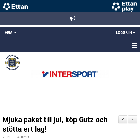
HEM
LOGGA IN
STARTSIDA
NYHETER
ANMÄLAN/REGISTRERING
POLICYS
FÖRKÖP BILJETTER
Mjuka paket till jul, köp Gutz och
<
>
LÄNKAR
stötta ert lag!
2022-11-14 10:29