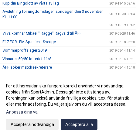
Köp din Bingolott av vårt P13 lag
2019-11-15 09:16
Avslutning för ungdomslagen söndagen den 3 november
2019-10-30 09:04
KL 11:00
2019-10-19 10:02
Vi välkomnar Mikael " Ragge" Ragvald till ÄFF
2019-08-28 11:46
F17 FÖR- EM Spanien - Sverige
2019-08-18 08:20
Sommarproffsläger 2019
2019-08-14 11:14
Vinnare i 50/50 lotteriet 11/8
2019-08-14 10:21
ÄFF söker matchsekreterare
2019-08-14 10:18
Angående gårdagens match i P19-Allsvenskan
2019-08-11 11:42
Kalle är på semester
2019-08-10 09:14
För att hemsidan ska fungera korrekt använder vi nödvändiga
cookies från SportAdmin. Dessa går inte att stänga av.
Klubbchefen Helena Wennerström presenterar sig
2019-08-07 08:52
Föreningen kan också använda frivilliga cookies, t.ex. för statistik
FitLine är ny samarbetspartner
2019-08-03 14:21
eller marknadsföring. Du väljer själv om du vill acceptera dessa.
ÄFF söker matchsekreterare
2019-08-01 13:00
Anpassa dina val
Flera lag drar igång igen
2019-07-22 14:01
Acceptera nödvändiga
Acceptera alla
Bemanning på våra kanslier i sommar
2019-07-04 08:02
Vinnare i 50/50 lotteriet 29/6
2019-07-01 14:32