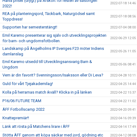
Halva priset (drygt) på Årskort för resten av säsongen
2022-07-18 14:46
2022!
REA på planteringsjord, Täckbark, Naturgödsel samt
2022-07-18 08:56
Toppdress!
Supporten har semesterstängt!
2022-07-04 08:00
Emil Karemo presenterar sig själv och utvecklingsprojekten
2022-06-29 12:05
för barn- och ungdomsfotbollen.
Landskamp på Ängelholms IP Sveriges F23 möter Indiens
2022-05-26 11:05
damlanslag
Emil Karemo utsedd till Utvecklingsansvarig Barn &
2022-05-06 08:41
Ungdom
Vem är din favorit? Svenningsson/Isaksson eller Di Leva?
2022-04-28 10:11
Guld för vårt Tjejakademilag!
2022-04-25 14:44
Kolla på herrarnas match ikväll? Klicka in på länken
2022-04-22 15:37
P16/06 FUTURE TEAM
2022-04-22 11:02
ÄFF Fotbollscamp 2022
2022-04-20 09:41
Knattepremiär!!
2022-04-16 09:39
Länk att rösta på Matchens lirare i ÄFF
2022-04-14 17:49
Stötta ÄFF genom att köpa säckar med jord, gödning etc
2022-04-12 08:08