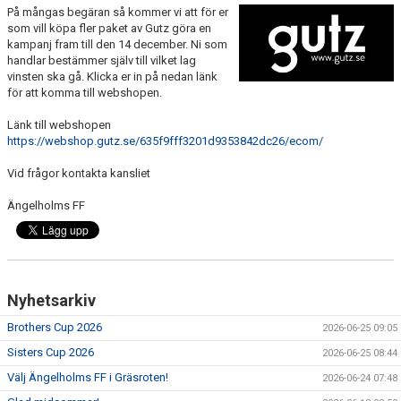
På mångas begäran så kommer vi att för er
MEDLEMS OCH TRÄNINGSAVGIFTER
som vill köpa fler paket av Gutz göra en
kampanj fram till den 14 december. Ni som
handlar bestämmer själv till vilket lag
vinsten ska gå. Klicka er in på nedan länk
för att komma till webshopen.
Länk till webshopen
https://webshop.gutz.se/635f9fff3201d9353842dc26/ecom/
Vid frågor kontakta kansliet
Ängelholms FF
Nyhetsarkiv
Brothers Cup 2026
2026-06-25 09:05
Sisters Cup 2026
2026-06-25 08:44
Välj Ängelholms FF i Gräsroten!
2026-06-24 07:48