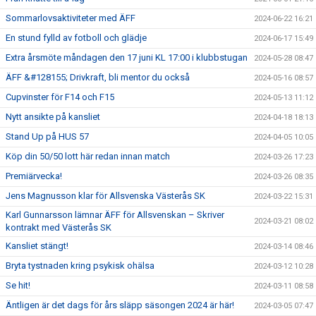
Sommarlovsaktiviteter med ÄFF
2024-06-22 16:21
En stund fylld av fotboll och glädje
2024-06-17 15:49
Extra årsmöte måndagen den 17 juni KL 17:00 i klubbstugan
2024-05-28 08:47
ÄFF &#128155; Drivkraft, bli mentor du också
2024-05-16 08:57
Cupvinster för F14 och F15
2024-05-13 11:12
Nytt ansikte på kansliet
2024-04-18 18:13
Stand Up på HUS 57
2024-04-05 10:05
Köp din 50/50 lott här redan innan match
2024-03-26 17:23
Premiärvecka!
2024-03-26 08:35
Jens Magnusson klar för Allsvenska Västerås SK
2024-03-22 15:31
Karl Gunnarsson lämnar ÄFF för Allsvenskan – Skriver
2024-03-21 08:02
kontrakt med Västerås SK
Kansliet stängt!
2024-03-14 08:46
Bryta tystnaden kring psykisk ohälsa
2024-03-12 10:28
Se hit!
2024-03-11 08:58
Äntligen är det dags för års släpp säsongen 2024 är här!
2024-03-05 07:47