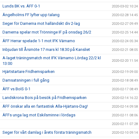
Lunds BK vs. ÄFF 0-1
2020-03-02 10:24
Ängelholms FF lyfter upp talang
2020-02-28 14:45
Seger för Damerna mot halländskt div 2-lag
2020-02-27 09:49
Damerna spelar mot Trönninge IF på onsdag 26/2
2020-02-25 14:44
ÄFF Herrar spelade 1-1 mot IFK Värnamo
2020-02-24 05:34
Inbjudan till Årsmöte 17 mars kl 18.30 på Kansliet
2020-02-21 08:05
A-laget träningsmatch mot IFK Värnamo Lördag 22/2 kl
2020-02-20 11:54
13:00
Hjärtstartare Fridhemsparken
2020-02-19 09:00
Damsatsningen i full gång
2020-02-18 08:49
ÄFF vs BoIS 0-1
2020-02-17 08:49
Landskrona Bois på besök på Fridhemsparken
2020-02-14 16:22
ÄFF önskar alla en fantastisk Alla-Hjärtans-Dag!
2020-02-14 09:58
ÄFFs unga lag mot Eskilsminne i lördags
2020-02-11 08:06
2020-02-11 07:28
Seger för vårt damlag i årets första träningsmatch
2020-02-10 09:14