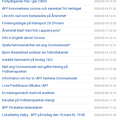
Förtydligande från i går (18/3)
2020-03-19 13:32
ÄFF kommenterar corona och seriestart för herrlaget
2020-03-18 21:20
Lite info vad som beslutades på Årsmötet!
2020-03-18 15:41
Föreningsdagar på Intersport 23-29 mars
2020-03-18 10:30
Årsmötet klart! Vem fick Lappens pris?
2020-03-17 20:33
Info in English about Corona
2020-03-16 14:16
Spela hemmamatcher ute ang Coronaviruset?
2020-03-16 10:15
Björn Westerblad avslutar sin fotbollskarriär
2020-03-14 13:32
Inställd Herrmatch på lördag 14/3
2020-03-13 12:00
Nytt ang Coronaviruset vad gäller träning på
2020-03-13 10:18
Fridhemsparken
Information om hur vi i ÄFF hanterar Coronaviruset
2020-03-11 12:03
Love Fredriksson tillbaka i ÄFF
2020-03-09 15:18
En träningsmatch med två ansikten
2020-03-08 15:10
Kansliet på Fridhemsparken stängt
2020-03-06 11:30
ÄFF förstärker ledarstaben
2020-03-06 11:26
Lokalderby Vejby - ÄFF på tisdag den 10 mars KL 19.00
2020-03-04 07:24