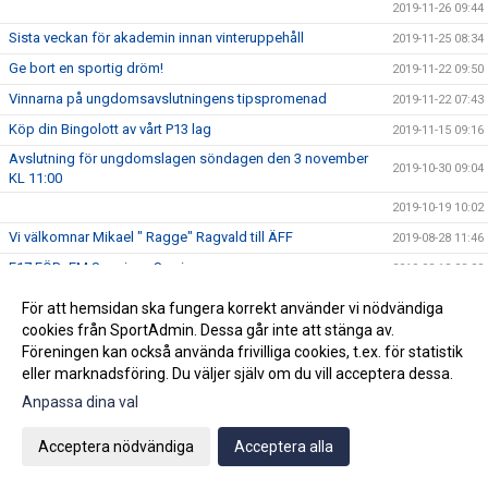
2019-11-26 09:44
Sista veckan för akademin innan vinteruppehåll
2019-11-25 08:34
Ge bort en sportig dröm!
2019-11-22 09:50
Vinnarna på ungdomsavslutningens tipspromenad
2019-11-22 07:43
Köp din Bingolott av vårt P13 lag
2019-11-15 09:16
Avslutning för ungdomslagen söndagen den 3 november
2019-10-30 09:04
KL 11:00
2019-10-19 10:02
Vi välkomnar Mikael " Ragge" Ragvald till ÄFF
2019-08-28 11:46
F17 FÖR- EM Spanien - Sverige
2019-08-18 08:20
Sommarproffsläger 2019
2019-08-14 11:14
För att hemsidan ska fungera korrekt använder vi nödvändiga
Vinnare i 50/50 lotteriet 11/8
cookies från SportAdmin. Dessa går inte att stänga av.
2019-08-14 10:21
Föreningen kan också använda frivilliga cookies, t.ex. för statistik
ÄFF söker matchsekreterare
2019-08-14 10:18
eller marknadsföring. Du väljer själv om du vill acceptera dessa.
Angående gårdagens match i P19-Allsvenskan
2019-08-11 11:42
Anpassa dina val
Kalle är på semester
2019-08-10 09:14
Acceptera nödvändiga
Acceptera alla
Klubbchefen Helena Wennerström presenterar sig
2019-08-07 08:52
FitLine är ny samarbetspartner
2019-08-03 14:21