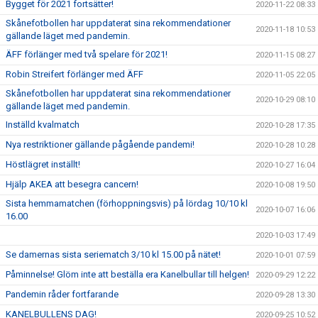
Bygget för 2021 fortsätter!
2020-11-22 08:33
Skånefotbollen har uppdaterat sina rekommendationer
2020-11-18 10:53
gällande läget med pandemin.
ÄFF förlänger med två spelare för 2021!
2020-11-15 08:27
Robin Streifert förlänger med ÄFF
2020-11-05 22:05
Skånefotbollen har uppdaterat sina rekommendationer
2020-10-29 08:10
gällande läget med pandemin.
Inställd kvalmatch
2020-10-28 17:35
Nya restriktioner gällande pågående pandemi!
2020-10-28 10:28
Höstlägret inställt!
2020-10-27 16:04
Hjälp AKEA att besegra cancern!
2020-10-08 19:50
Sista hemmamatchen (förhoppningsvis) på lördag 10/10 kl
2020-10-07 16:06
16.00
2020-10-03 17:49
Se damernas sista seriematch 3/10 kl 15.00 på nätet!
2020-10-01 07:59
Påminnelse! Glöm inte att beställa era Kanelbullar till helgen!
2020-09-29 12:22
Pandemin råder fortfarande
2020-09-28 13:30
KANELBULLENS DAG!
2020-09-25 10:52