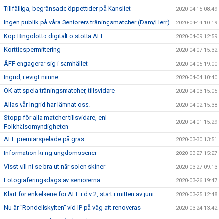
Tillfälliga, begränsade öppettider på Kansliet
2020-04-15 08:49
Ingen publik på våra Seniorers träningsmatcher (Dam/Herr)
2020-04-14 10:19
Köp Bingolotto digitalt o stötta ÄFF
2020-04-09 12:59
Korttidspermittering
2020-04-07 15:32
ÄFF engagerar sig i samhället
2020-04-05 19:00
Ingrid, i evigt minne
2020-04-04 10:40
OK att spela träningsmatcher, tillsvidare
2020-04-03 15:05
Allas vår Ingrid har lämnat oss.
2020-04-02 15:38
Stopp för alla matcher tillsvidare, enl
2020-04-01 15:29
Folkhälsomyndigheten
ÄFF premiärspelade på gräs
2020-03-30 13:51
Information kring ungdomsserier
2020-03-27 15:27
Visst vill ni se bra ut när solen skiner
2020-03-27 09:13
Fotograferingsdags av seniorerna
2020-03-26 19:47
Klart för enkelserie för ÄFF i div 2, start i mitten av juni
2020-03-25 12:48
Nu är "Rondellskylten" vid IP på väg att renoveras
2020-03-24 13:42