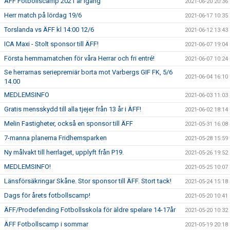
ÄFF Fotbollscamp 2021 är igång
2021-06-20 20:36
Herr match på lördag 19/6
2021-06-17 10:35
Torslanda vs ÄFF kl 14:00 12/6
2021-06-12 13:43
ICA Maxi - Stolt sponsor till ÄFF!
2021-06-07 19:04
Första hemmamatchen för våra Herrar och fri entré!
2021-06-07 10:24
Se herrarnas seriepremiär borta mot Varbergs GIF FK, 5/6
2021-06-04 16:10
14.00
MEDLEMSINFO
2021-06-03 11:03
Gratis mensskydd till alla tjejer från 13 år i ÄFF!
2021-06-02 18:14
Melin Fastigheter, också en sponsor till ÄFF
2021-05-31 16:08
7-manna planerna Fridhemsparken
2021-05-28 15:59
Ny målvakt till herrlaget, upplyft från P19.
2021-05-26 19:52
MEDLEMSINFO!
2021-05-25 10:07
Länsförsäkringar Skåne. Stor sponsor till ÄFF. Stort tack!
2021-05-24 15:18
Dags för årets fotbollscamp!
2021-05-20 10:41
ÄFF/Prodefending Fotbollsskola för äldre spelare 14-17år
2021-05-20 10:32
ÄFF Fotbollscamp i sommar
2021-05-19 20:18