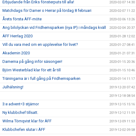
Erbjudande från Eriks fönsterputs till alla!
2020-02-07 14:30
Matchdags för Damer o Herrar på lördag 8 februari
2020-02-07 11:22
Årets första ÄFF-möte
2020-02-06 13:26
Ang bilolyckan vid Fridhemsparken (nya IP) i måndags kväll
2020-02-04 20:37
ÄFF Herrlag 2020
2020-01-28 12:02
Vill du vara med om en upplevelse för livet?
2020-01-27 08:41
Akademin 2020
2020-01-21 07:31
Damerna på gång inför säsongen!
2020-01-15 20:36
Björn Westerblad klar för ett år till
2020-01-15 10:46
Träningarna är i full gång på Fridhemsparken
2020-01-14 11:17
Julhälsning!
2019-12-20 07:42
2019-12-18 08:54
3:e advent=3 stjärnor
2019-12-15 15:16
Ny klubbchef tillsatt.
2019-12-12 11:59
Wilma Törnqvist klar för ÄFF
2019-12-09 11:53
Klubbchefen slutar i ÄFF
2019-12-02 09:58