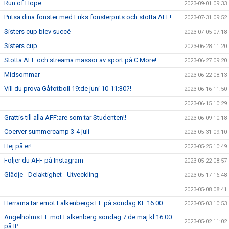
Run of Hope
2023-09-01 09:33
Putsa dina fönster med Eriks fönsterputs och stötta ÄFF!
2023-07-31 09:52
Sisters cup blev succé
2023-07-05 07:18
Sisters cup
2023-06-28 11:20
Stötta ÄFF och streama massor av sport på C More!
2023-06-27 09:20
Midsommar
2023-06-22 08:13
Vill du prova Gåfotboll 19:de juni 10-11:30?!
2023-06-16 11:50
2023-06-15 10:29
Grattis till alla ÄFF:are som tar Studenten!!
2023-06-09 10:18
Coerver summercamp 3-4 juli
2023-05-31 09:10
Hej på er!
2023-05-25 10:49
Följer du ÄFF på Instagram
2023-05-22 08:57
Glädje - Delaktighet - Utveckling
2023-05-17 16:48
2023-05-08 08:41
Herrarna tar emot Falkenbergs FF på söndag KL 16:00
2023-05-03 10:53
Ängelholms FF mot Falkenberg söndag 7:de maj kl 16:00
2023-05-02 11:02
på IP