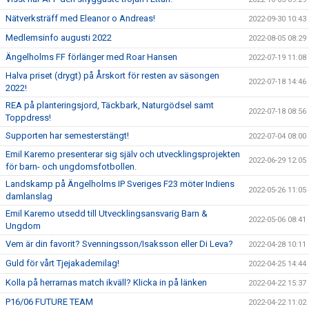
Nätverksträff med Eleanor o Andreas!
2022-09-30 10:43
Medlemsinfo augusti 2022
2022-08-05 08:29
Ängelholms FF förlänger med Roar Hansen
2022-07-19 11:08
Halva priset (drygt) på Årskort för resten av säsongen
2022-07-18 14:46
2022!
REA på planteringsjord, Täckbark, Naturgödsel samt
2022-07-18 08:56
Toppdress!
Supporten har semesterstängt!
2022-07-04 08:00
Emil Karemo presenterar sig själv och utvecklingsprojekten
2022-06-29 12:05
för barn- och ungdomsfotbollen.
Landskamp på Ängelholms IP Sveriges F23 möter Indiens
2022-05-26 11:05
damlanslag
Emil Karemo utsedd till Utvecklingsansvarig Barn &
2022-05-06 08:41
Ungdom
Vem är din favorit? Svenningsson/Isaksson eller Di Leva?
2022-04-28 10:11
Guld för vårt Tjejakademilag!
2022-04-25 14:44
Kolla på herrarnas match ikväll? Klicka in på länken
2022-04-22 15:37
P16/06 FUTURE TEAM
2022-04-22 11:02