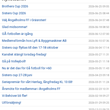
Brothers Cup 2026
2026-06-25 09:05
Sisters Cup 2026
2026-06-25 08:44
Välj Ängelholms FF i Gräsroten!
2026-06-24 07:48
Glad midsommar!
2026-06-18 08:50
GÅ-fotbollen är igång
2026-06-12 07:00
Medlemsförmån hos Lyft & Byggmaskiner AB
2026-06-10 07:36
Sisters cup flyttas till den 17-18 oktober
2026-06-04 17:14
Kansliet stängt torsdag-fredag!
2026-05-27 11:31
Gå på Volleyboll!
2026-05-21 11:18
Nu är det dax för Gå fotboll för +60
2026-05-05 11:43
Sisters cup 27-28 juni
2026-04-23 09:18
Seriepremiär för vårt Herrlag, långfredag KL 13:00!
2026-03-31 11:24
Årsmöte för medlemmar i Ängelholms FF
2026-02-23 10:31
Vi Behöver bli fler!
2026-02-18 09:27
Utförsäljning!
2026-01-29 09:25
2025-12-15 09:23