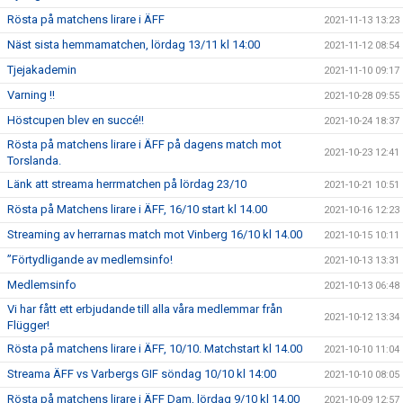
Rösta på matchens lirare i ÄFF
2021-11-13 13:23
Näst sista hemmamatchen, lördag 13/11 kl 14:00
2021-11-12 08:54
Tjejakademin
2021-11-10 09:17
Varning !!
2021-10-28 09:55
Höstcupen blev en succé!!
2021-10-24 18:37
Rösta på matchens lirare i ÄFF på dagens match mot
2021-10-23 12:41
Torslanda.
Länk att streama herrmatchen på lördag 23/10
2021-10-21 10:51
Rösta på Matchens lirare i ÄFF, 16/10 start kl 14.00
2021-10-16 12:23
Streaming av herrarnas match mot Vinberg 16/10 kl 14.00
2021-10-15 10:11
”Förtydligande av medlemsinfo!
2021-10-13 13:31
Medlemsinfo
2021-10-13 06:48
Vi har fått ett erbjudande till alla våra medlemmar från
2021-10-12 13:34
Flügger!
Rösta på matchens lirare i ÄFF, 10/10. Matchstart kl 14.00
2021-10-10 11:04
Streama ÄFF vs Varbergs GIF söndag 10/10 kl 14:00
2021-10-10 08:05
Rösta på matchens lirare i ÄFF Dam, lördag 9/10 kl 14.00
2021-10-09 12:57