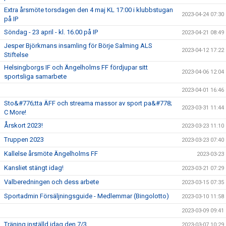
Extra årsmöte torsdagen den 4 maj KL 17:00 i klubbstugan
2023-04-24 07:30
på IP
Söndag - 23 april - kl. 16.00 på IP
2023-04-21 08:49
Jesper Björkmans insamling för Börje Salming ALS
2023-04-12 17:22
Stiftelse
Helsingborgs IF och Ängelholms FF fördjupar sitt
2023-04-06 12:04
sportsliga samarbete
2023-04-01 16:46
Sto&#776;tta ÄFF och streama massor av sport pa&#778;
2023-03-31 11:44
C More!
Årskort 2023!
2023-03-23 11:10
Truppen 2023
2023-03-23 07:40
Kallelse årsmöte Ängelholms FF
2023-03-23
Kansliet stängt idag!
2023-03-21 07:29
Valberedningen och dess arbete
2023-03-15 07:35
Sportadmin Försäljningsguide - Medlemmar (Bingolotto)
2023-03-10 11:58
2023-03-09 09:41
Träning inställd idag den 7/3
2023-03-07 10:29