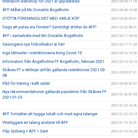
Intersport webshop för 2021 är uppdaterad
2021-03-09 11:18
ÄFF-Målet på Mc Donalds Ängelholm
2021-03-08 10:28
STÖTTA FÖRENINGSLIVET MED VARJE KÖP
2021-03-05 09:01
Dags att putsa era fönster? Samtidigt stöttar du ÄFF!
2021-02-26 08:51
ÄFF i samarbete med Mc Donalds Ängelholm
2021-02-17 18:59
Säsongens nya fotbollsskor är här!
2021-02-17 11:24
Inga lättnader i restriktionerna kring Covid-19
2021-02-16 10:35
Information från Ängelholms FF Ängelholm, februari 2021
2021-02-10 10:12
Skånes FF:s riktlinjer utifrån gällande restriktioner 2021-02-
2021-02-09 07:51
08
Råd för träning i kallt väder.
2021-02-04 07:47
Nya rekommendationer gällande pandemin från Skånes FF
2021-01-26 07:43
2021-01-25
2021-01-23 16:26
ÄFF fortsätter att bygga lokalt och med egna talanger
2021-01-22 10:13
Ytterliggare en talang ansluter till ÄFF
2021-01-16 16:31
Filip Sjöberg + ÄFF = Sant
2021-01-16 16:24