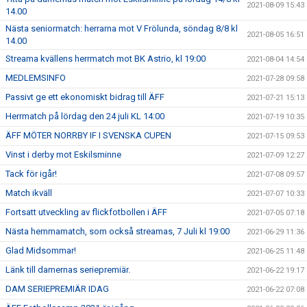
2021-08-09 15:43
14.00
Nästa seniormatch: herrarna mot V Frölunda, söndag 8/8 kl
2021-08-05 16:51
14.00
Streama kvällens herrmatch mot BK Astrio, kl 19:00
2021-08-04 14:54
MEDLEMSINFO
2021-07-28 09:58
Passivt ge ett ekonomiskt bidrag till ÄFF
2021-07-21 15:13
Herrmatch på lördag den 24 juli KL 14:00
2021-07-19 10:35
ÄFF MÖTER NORRBY IF I SVENSKA CUPEN
2021-07-15 09:53
Vinst i derby mot Eskilsminne
2021-07-09 12:27
Tack för igår!
2021-07-08 09:57
Match ikväll
2021-07-07 10:33
Fortsatt utveckling av flickfotbollen i ÄFF
2021-07-05 07:18
Nästa hemmamatch, som också streamas, 7 Juli kl 19:00
2021-06-29 11:36
Glad Midsommar!
2021-06-25 11:48
Länk till damernas seriepremiär.
2021-06-22 19:17
DAM SERIEPREMIÄR IDAG
2021-06-22 07:08