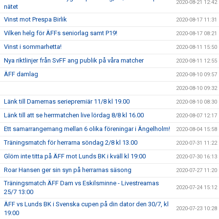
2020-08-21 12:42
nätet
Vinst mot Prespa Birlik
2020-08-17 11:31
Vilken helg för ÄFFs seniorlag samt P19!
2020-08-17 08:21
Vinst i sommarhetta!
2020-08-11 15:50
Nya riktlinjer från SvFF ang publik på våra matcher
2020-08-11 12:55
ÄFF damlag
2020-08-10 09:57
2020-08-10 09:32
Länk till Damernas seriepremiär 11/8 kl 19.00
2020-08-10 08:30
Länk till att se herrmatchen live lördag 8/8 kl 16.00
2020-08-07 12:17
Ett samarrangemang mellan 6 olika föreningar i Ängelholm!
2020-08-04 15:58
Träningsmatch för herrarna söndag 2/8 kl 13.00
2020-07-31 11:22
Glöm inte titta på ÄFF mot Lunds BK i kväll kl 19:00
2020-07-30 16:13
Roar Hansen ger sin syn på herrarnas säsong
2020-07-27 11:20
Träningsmatch ÄFF Dam vs Eskilsminne - Livestreamas
2020-07-24 15:12
25/7 13:00
ÄFF vs Lunds BK i Svenska cupen på din dator den 30/7, kl
2020-07-23 10:28
19:00