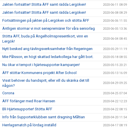
Jakten fortsätter! Stötta ÄFF samt rädda Lergöken!
2020-06-11 08:09
Jakten fortsätter! Stötta ÄFF samt rädda Lergöken!
2020-06-08 08:29
Fortsättningen på jakten på Lergöken och stötta ÄFF
2020-06-06 11:55
Äntligen stormar vi mot seriepremiärer för våra seniorlag
2020-06-05 13:36
Stötta ÄFF, buda på Ängelholmspresentkort, vinn en
2020-06-04 08:45
Lergök!
Nytt besked ang tävlingsverksamheter från Regeringen
2020-05-29 11:19
Mie Pålsson, en högt skattad ledarkollega har gått bort.
2020-05-18 08:55
Nu ökar vi tempot i hjärtesupporter-kampanjen!
2020-05-15 20:21
ÄFF stöttar Kommunens projekt After School
2020-05-13 16:09
Visst behöver du handsprit, eller vill du skänka det till
2020-04-29 09:25
någon?
Corona
2020-04-25 07:04
ÄFF förlänger med Roar Hansen
2020-04-22 12:23
Bli Hjärtesupporter! Stötta ÄFF
2020-04-22 08:15
Info från Supporterklubben samt dragning Måltian
2020-04-20 11:54
Herrlagsmatch på lördag inställd
2020-04-17 08:19