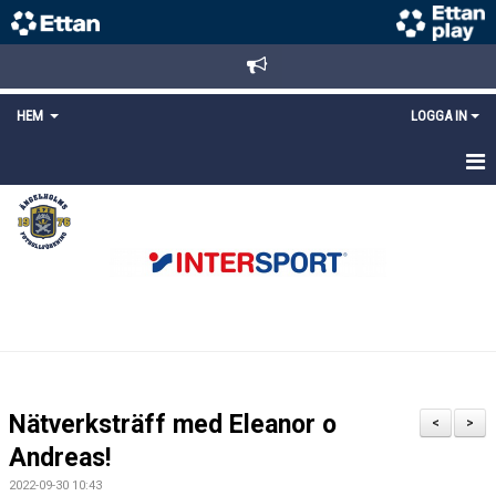
HEM
LOGGA IN
STARTSIDA
NYHETER
ANMÄLAN/REGISTRERING
POLICYS
FÖRKÖP BILJETTER
Nätverksträff med Eleanor o
<
>
LÄNKAR
Andreas!
2022-09-30 10:43