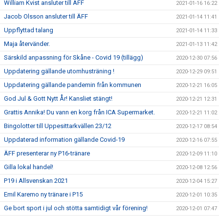
William Kvist ansluter till ÄFF
2021-01-16 16:22
Jacob Olsson ansluter till ÄFF
2021-01-14 11:41
Uppflyttad talang
2021-01-14 11:33
Maja återvänder.
2021-01-13 11:42
Särskild anpassning för Skåne - Covid 19 (tillägg)
2020-12-30 07:56
Uppdatering gällande utomhusträning !
2020-12-29 09:51
Uppdatering gällande pandemin från kommunen
2020-12-21 16:05
God Jul & Gott Nytt År! Kansliet stängt!
2020-12-21 12:31
Grattis Annika! Du vann en korg från ICA Supermarket.
2020-12-21 11:02
Bingolotter till Uppesittarkvällen 23/12
2020-12-17 08:54
Uppdaterad information gällande Covid-19
2020-12-16 07:55
ÄFF presenterar ny P16-tränare
2020-12-09 11:10
Gilla lokal handel!
2020-12-08 12:56
P19 i Allsvenskan 2021
2020-12-04 15:27
Emil Karemo ny tränare i P15
2020-12-01 10:35
Ge bort sport i jul och stötta samtidigt vår förening!
2020-12-01 07:47