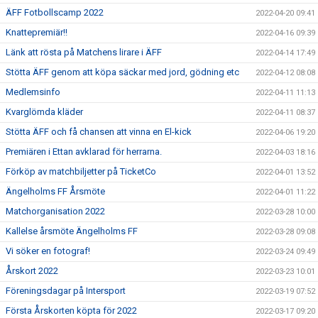
ÄFF Fotbollscamp 2022
2022-04-20 09:41
Knattepremiär!!
2022-04-16 09:39
Länk att rösta på Matchens lirare i ÄFF
2022-04-14 17:49
Stötta ÄFF genom att köpa säckar med jord, gödning etc
2022-04-12 08:08
Medlemsinfo
2022-04-11 11:13
Kvarglömda kläder
2022-04-11 08:37
Stötta ÄFF och få chansen att vinna en El-kick
2022-04-06 19:20
Premiären i Ettan avklarad för herrarna.
2022-04-03 18:16
Förköp av matchbiljetter på TicketCo
2022-04-01 13:52
Ängelholms FF Årsmöte
2022-04-01 11:22
Matchorganisation 2022
2022-03-28 10:00
Kallelse årsmöte Ängelholms FF
2022-03-28 09:08
Vi söker en fotograf!
2022-03-24 09:49
Årskort 2022
2022-03-23 10:01
Föreningsdagar på Intersport
2022-03-19 07:52
Första Årskorten köpta för 2022
2022-03-17 09:20