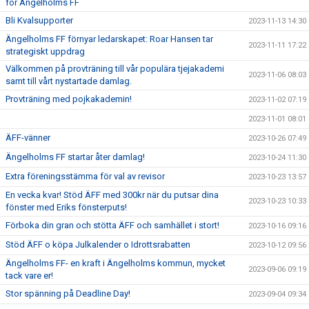
för Ängelholms FF
Bli Kvalsupporter
2023-11-13 14:30
Ängelholms FF förnyar ledarskapet: Roar Hansen tar
2023-11-11 17:22
strategiskt uppdrag
Välkommen på provträning till vår populära tjejakademi
2023-11-06 08:03
samt till vårt nystartade damlag.
Provträning med pojkakademin!
2023-11-02 07:19
2023-11-01 08:01
ÄFF-vänner
2023-10-26 07:49
Ängelholms FF startar åter damlag!
2023-10-24 11:30
Extra föreningsstämma för val av revisor
2023-10-23 13:57
En vecka kvar! Stöd ÄFF med 300kr när du putsar dina
2023-10-23 10:33
fönster med Eriks fönsterputs!
Förboka din gran och stötta ÄFF och samhället i stort!
2023-10-16 09:16
Stöd ÄFF o köpa Julkalender o Idrottsrabatten
2023-10-12 09:56
Ängelholms FF- en kraft i Ängelholms kommun, mycket
2023-09-06 09:19
tack vare er!
Stor spänning på Deadline Day!
2023-09-04 09:34