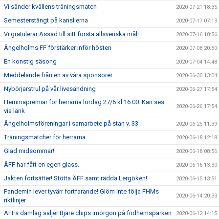
Vi sänder kvällens träningsmatch
2020-07-21 18:35
Semesterstängt på kanslierna
2020-07-17 07:13
Vi gratulerar Assad till sitt första allsvenska mål!
2020-07-16 18:56
Ängelholms FF förstärker inför hösten
2020-07-08 20:50
En konstig säsong
2020-07-04 14:48
Meddelande från en av våra sponsorer
2020-06-30 13:04
Nybörjarstrul på vår livesändning
2020-06-27 17:54
Hemmapremiär för herrarna lördag 27/6 kl 16.00. Kan ses
2020-06-26 17:54
via länk
Ängelholmsföreningar i samarbete på stan v. 33
2020-06-25 11:39
Träningsmatcher för herrarna
2020-06-18 12:18
Glad midsommar!
2020-06-18 08:56
ÄFF har fått en egen glass.
2020-06-16 13:30
Jakten fortsätter! Stötta ÄFF samt rädda Lergöken!
2020-06-15 13:51
Pandemin lever tyvärr fortfarande! Glöm inte följa FHMs
2020-06-14 20:33
riktlinjer.
ÄFFs damlag säljer Bjäre chips imorgon på fridhemsparken
2020-06-12 14:15