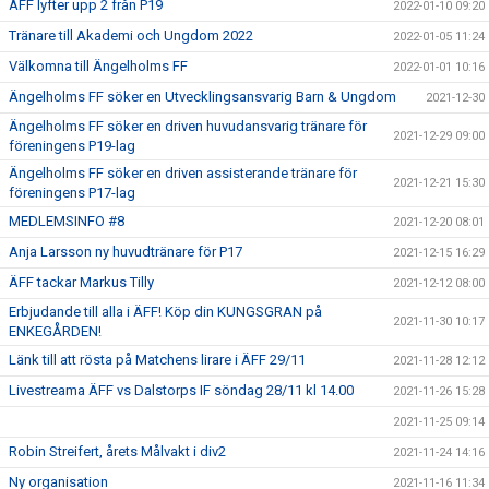
ÄFF lyfter upp 2 från P19
2022-01-10 09:20
Tränare till Akademi och Ungdom 2022
2022-01-05 11:24
Välkomna till Ängelholms FF
2022-01-01 10:16
Ängelholms FF söker en Utvecklingsansvarig Barn & Ungdom
2021-12-30
Ängelholms FF söker en driven huvudansvarig tränare för
2021-12-29 09:00
föreningens P19-lag
Ängelholms FF söker en driven assisterande tränare för
2021-12-21 15:30
föreningens P17-lag
MEDLEMSINFO #8
2021-12-20 08:01
Anja Larsson ny huvudtränare för P17
2021-12-15 16:29
ÄFF tackar Markus Tilly
2021-12-12 08:00
Erbjudande till alla i ÄFF! Köp din KUNGSGRAN på
2021-11-30 10:17
ENKEGÅRDEN!
Länk till att rösta på Matchens lirare i ÄFF 29/11
2021-11-28 12:12
Livestreama ÄFF vs Dalstorps IF söndag 28/11 kl 14.00
2021-11-26 15:28
2021-11-25 09:14
Robin Streifert, årets Målvakt i div2
2021-11-24 14:16
Ny organisation
2021-11-16 11:34