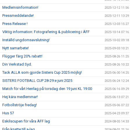
Medlemsinformation!
2025-12-12 11:56
Pressmeddelande!
2025-12-11 13:29
Press Release !
2025-12-03 15:27
Viktig information: Fotografering & publicering i ÄFF
2025-10-14 07:16
Inställd ungdomsavslutning!
2025-10-02 09:18
Nytt samarbete!
2025-09-03 10:21
Flügger färg 20% rabatt!
2025-08-26 11:25
Din Verkstad Syd.
2025-08-26 10:22
Tack ALLA som gjorde Sisters Cup 2025 möjlig!
2025-06-30 14:25
SISTERS FOOTBALL CUP 28-29:e juni 2025
2025-06-24 12:24
Match för vårt Herrlag på torsdag den 19 juni KL 19:00
2025-06-16 09:29
Hej kära medlemmar!
2025-06-13 07:21
Fotbollströje fredag!
2025-05-06 07:22
Hus 57
2025-04-23 09:37
Eskilscupen för våra ÄFF lag
2024-08-05 14:33
Från knatte till a-lag
2024-08-01 21:16