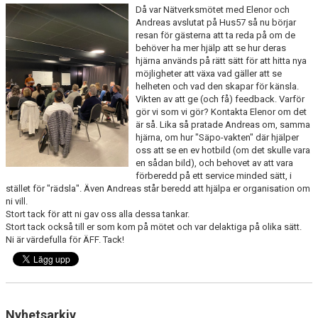
Då var Nätverksmötet med Elenor och
MEDLEMS OCH TRÄNINGSAVGIFTER
Andreas avslutat på Hus57 så nu börjar
resan för gästerna att ta reda på om de
behöver ha mer hjälp att se hur deras
hjärna används på rätt sätt för att hitta nya
möjligheter att växa vad gäller att se
helheten och vad den skapar för känsla.
Vikten av att ge (och få) feedback. Varför
gör vi som vi gör? Kontakta Elenor om det
är så. Lika så pratade Andreas om, samma
hjärna, om hur "Säpo-vakten" där hjälper
oss att se en ev hotbild (om det skulle vara
en sådan bild), och behovet av att vara
förberedd på ett service minded sätt, i
stället för "rädsla". Även Andreas står beredd att hjälpa er organisation om
ni vill.
Stort tack för att ni gav oss alla dessa tankar.
Stort tack också till er som kom på mötet och var delaktiga på olika sätt.
Ni är värdefulla för ÄFF. Tack!
Nyhetsarkiv