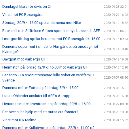
Damlaget klara för division 2!
2020-09-23 22:01
Vinst mot FC Rosengård
2020-09-22 16:02
Söndag, 20/9 kl 16.00 spelar damerna mot Nike
2020-09-19 18:52
Backahill och Stiftelsen Gripen sponsrar nya bussar till ÄFF
2020-09-19 06:21
I morgon lördag spelar herrarna mot FC Rosengård kl 16.00
2020-09-18 09:33
Damerna sopar rent i sin serie. Hur går det på onsdag mot
2020-09-14 10:40
Kvidinge?
Oavgjort mot Varbergs GIF
2020-09-12 19:58
Herrmatch på lördag 12/9 kl 16.00 mot Varbergs GIF
2020-09-10 12:10
Federico - En sportintresserad kille söker en värdfamilj i
2020-09-07 08:30
Sverige
Damerna möter Fortuna på lördag 5/9 kl 15.00
2020-09-04 15:01
Lucas Ohlander ansluter till ÄFF’s A-trupp
2020-09-03 16:58
Herrarnas match livestreamas på lördag 29/8 kl 16.00
2020-08-27 08:38
Behöver ni ha hjälp med att putsa era fönster?
2020-08-25 10:58
Vinst mot IFK Malmö
2020-08-24 15:32
Damerna möter Kullabygden på lördag, 22/8 kl 14.00 på