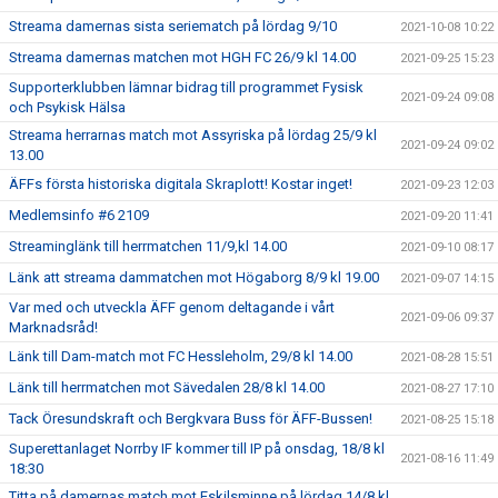
Streama damernas sista seriematch på lördag 9/10
2021-10-08 10:22
Streama damernas matchen mot HGH FC 26/9 kl 14.00
2021-09-25 15:23
Supporterklubben lämnar bidrag till programmet Fysisk
2021-09-24 09:08
och Psykisk Hälsa
Streama herrarnas match mot Assyriska på lördag 25/9 kl
2021-09-24 09:02
13.00
ÄFFs första historiska digitala Skraplott! Kostar inget!
2021-09-23 12:03
Medlemsinfo #6 2109
2021-09-20 11:41
Streaminglänk till herrmatchen 11/9,kl 14.00
2021-09-10 08:17
Länk att streama dammatchen mot Högaborg 8/9 kl 19.00
2021-09-07 14:15
Var med och utveckla ÄFF genom deltagande i vårt
2021-09-06 09:37
Marknadsråd!
Länk till Dam-match mot FC Hessleholm, 29/8 kl 14.00
2021-08-28 15:51
Länk till herrmatchen mot Sävedalen 28/8 kl 14.00
2021-08-27 17:10
Tack Öresundskraft och Bergkvara Buss för ÄFF-Bussen!
2021-08-25 15:18
Superettanlaget Norrby IF kommer till IP på onsdag, 18/8 kl
2021-08-16 11:49
18:30
Titta på damernas match mot Eskilsminne på lördag 14/8 kl