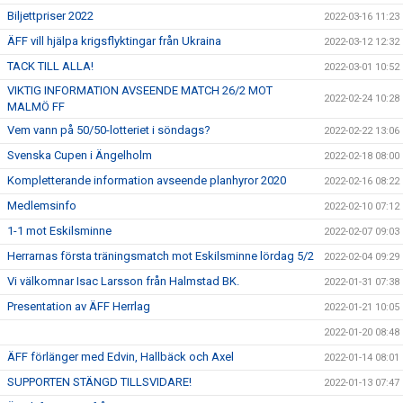
Biljettpriser 2022
2022-03-16 11:23
ÄFF vill hjälpa krigsflyktingar från Ukraina
2022-03-12 12:32
TACK TILL ALLA!
2022-03-01 10:52
VIKTIG INFORMATION AVSEENDE MATCH 26/2 MOT
2022-02-24 10:28
MALMÖ FF
Vem vann på 50/50-lotteriet i söndags?
2022-02-22 13:06
Svenska Cupen i Ängelholm
2022-02-18 08:00
Kompletterande information avseende planhyror 2020
2022-02-16 08:22
Medlemsinfo
2022-02-10 07:12
1-1 mot Eskilsminne
2022-02-07 09:03
Herrarnas första träningsmatch mot Eskilsminne lördag 5/2
2022-02-04 09:29
Vi välkomnar Isac Larsson från Halmstad BK.
2022-01-31 07:38
Presentation av ÄFF Herrlag
2022-01-21 10:05
2022-01-20 08:48
ÄFF förlänger med Edvin, Hallbäck och Axel
2022-01-14 08:01
SUPPORTEN STÄNGD TILLSVIDARE!
2022-01-13 07:47