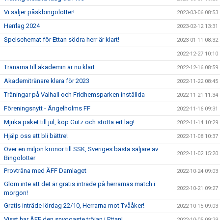
Vi säljer påskbingolotter!
2023-03-06 08:53
Herrlag 2024
2023-02-12 13:31
Spelschemat för Ettan södra herr är klart!
2023-01-11 08:32
2022-12-27 10:10
Tränarna till akademin är nu klart
2022-12-16 08:59
Akademitränare klara för 2023
2022-11-22 08:45
Träningar på Valhall och Fridhemsparken inställda
2022-11-21 11:34
Föreningsnytt - Ängelholms FF
2022-11-16 09:31
Mjuka paket till jul, köp Gutz och stötta ert lag!
2022-11-14 10:29
Hjälp oss att bli bättre!
2022-11-08 10:37
Över en miljon kronor till SSK, Sveriges bästa säljare av
2022-11-02 15:20
Bingolotter
Provträna med ÄFF Damlaget
2022-10-24 09:03
Glöm inte att det är gratis inträde på herrarnas match i
2022-10-21 09:27
morgon!
Gratis inträde lördag 22/10, Herrarna mot Tvååker!
2022-10-15 09:03
Visst har ÄFF den snyggaste tröjan i Ettan!
2022-10-05 09:29