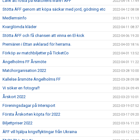
Länk att rösta på Matchens lirare i ÄFF
2022-04-14 17:49
Stötta ÄFF genom att köpa säckar med jord, gödning etc
2022-04-12 08:08
Medlemsinfo
2022-04-11 11:13
Kvarglömda kläder
2022-04-11 08:37
Stötta ÄFF och få chansen att vinna en El-kick
2022-04-06 19:20
Premiären i Ettan avklarad för herrarna.
2022-04-03 18:16
Förköp av matchbiljetter på TicketCo
2022-04-01 13:52
Ängelholms FF Årsmöte
2022-04-01 11:22
Matchorganisation 2022
2022-03-28 10:00
Kallelse årsmöte Ängelholms FF
2022-03-28 09:08
Vi söker en fotograf!
2022-03-24 09:49
Årskort 2022
2022-03-23 10:01
Föreningsdagar på Intersport
2022-03-19 07:52
Första Årskorten köpta för 2022
2022-03-17 09:20
Biljettpriser 2022
2022-03-16 11:23
ÄFF vill hjälpa krigsflyktingar från Ukraina
2022-03-12 12:32