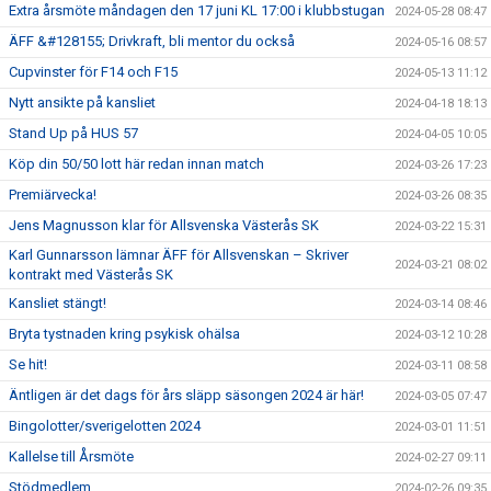
Extra årsmöte måndagen den 17 juni KL 17:00 i klubbstugan
2024-05-28 08:47
ÄFF &#128155; Drivkraft, bli mentor du också
2024-05-16 08:57
Cupvinster för F14 och F15
2024-05-13 11:12
Nytt ansikte på kansliet
2024-04-18 18:13
Stand Up på HUS 57
2024-04-05 10:05
Köp din 50/50 lott här redan innan match
2024-03-26 17:23
Premiärvecka!
2024-03-26 08:35
Jens Magnusson klar för Allsvenska Västerås SK
2024-03-22 15:31
Karl Gunnarsson lämnar ÄFF för Allsvenskan – Skriver
2024-03-21 08:02
kontrakt med Västerås SK
Kansliet stängt!
2024-03-14 08:46
Bryta tystnaden kring psykisk ohälsa
2024-03-12 10:28
Se hit!
2024-03-11 08:58
Äntligen är det dags för års släpp säsongen 2024 är här!
2024-03-05 07:47
Bingolotter/sverigelotten 2024
2024-03-01 11:51
Kallelse till Årsmöte
2024-02-27 09:11
Stödmedlem
2024-02-26 09:35