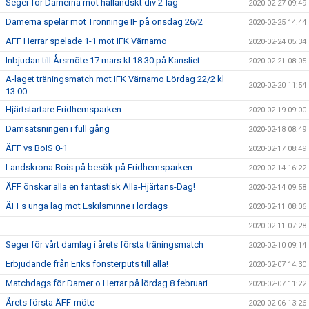
Seger för Damerna mot halländskt div 2-lag
2020-02-27 09:49
Damerna spelar mot Trönninge IF på onsdag 26/2
2020-02-25 14:44
ÄFF Herrar spelade 1-1 mot IFK Värnamo
2020-02-24 05:34
Inbjudan till Årsmöte 17 mars kl 18.30 på Kansliet
2020-02-21 08:05
A-laget träningsmatch mot IFK Värnamo Lördag 22/2 kl
2020-02-20 11:54
13:00
Hjärtstartare Fridhemsparken
2020-02-19 09:00
Damsatsningen i full gång
2020-02-18 08:49
ÄFF vs BoIS 0-1
2020-02-17 08:49
Landskrona Bois på besök på Fridhemsparken
2020-02-14 16:22
ÄFF önskar alla en fantastisk Alla-Hjärtans-Dag!
2020-02-14 09:58
ÄFFs unga lag mot Eskilsminne i lördags
2020-02-11 08:06
2020-02-11 07:28
Seger för vårt damlag i årets första träningsmatch
2020-02-10 09:14
Erbjudande från Eriks fönsterputs till alla!
2020-02-07 14:30
Matchdags för Damer o Herrar på lördag 8 februari
2020-02-07 11:22
Årets första ÄFF-möte
2020-02-06 13:26