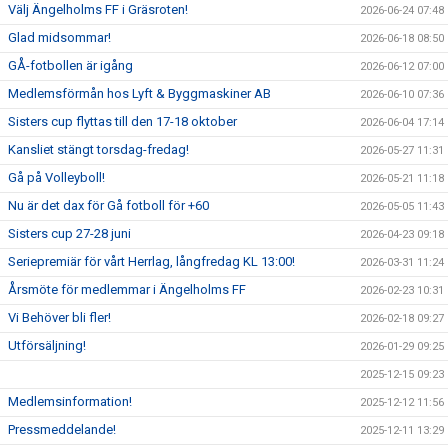
Välj Ängelholms FF i Gräsroten!
2026-06-24 07:48
Glad midsommar!
2026-06-18 08:50
GÅ-fotbollen är igång
2026-06-12 07:00
Medlemsförmån hos Lyft & Byggmaskiner AB
2026-06-10 07:36
Sisters cup flyttas till den 17-18 oktober
2026-06-04 17:14
Kansliet stängt torsdag-fredag!
2026-05-27 11:31
Gå på Volleyboll!
2026-05-21 11:18
Nu är det dax för Gå fotboll för +60
2026-05-05 11:43
Sisters cup 27-28 juni
2026-04-23 09:18
Seriepremiär för vårt Herrlag, långfredag KL 13:00!
2026-03-31 11:24
Årsmöte för medlemmar i Ängelholms FF
2026-02-23 10:31
Vi Behöver bli fler!
2026-02-18 09:27
Utförsäljning!
2026-01-29 09:25
2025-12-15 09:23
Medlemsinformation!
2025-12-12 11:56
Pressmeddelande!
2025-12-11 13:29