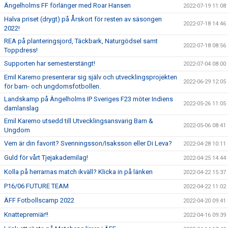
Ängelholms FF förlänger med Roar Hansen
2022-07-19 11:08
Halva priset (drygt) på Årskort för resten av säsongen
2022-07-18 14:46
2022!
REA på planteringsjord, Täckbark, Naturgödsel samt
2022-07-18 08:56
Toppdress!
Supporten har semesterstängt!
2022-07-04 08:00
Emil Karemo presenterar sig själv och utvecklingsprojekten
2022-06-29 12:05
för barn- och ungdomsfotbollen.
Landskamp på Ängelholms IP Sveriges F23 möter Indiens
2022-05-26 11:05
damlanslag
Emil Karemo utsedd till Utvecklingsansvarig Barn &
2022-05-06 08:41
Ungdom
Vem är din favorit? Svenningsson/Isaksson eller Di Leva?
2022-04-28 10:11
Guld för vårt Tjejakademilag!
2022-04-25 14:44
Kolla på herrarnas match ikväll? Klicka in på länken
2022-04-22 15:37
P16/06 FUTURE TEAM
2022-04-22 11:02
ÄFF Fotbollscamp 2022
2022-04-20 09:41
Knattepremiär!!
2022-04-16 09:39