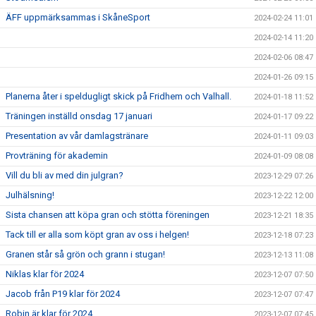
ÄFF uppmärksammas i SkåneSport
2024-02-24 11:01
2024-02-14 11:20
2024-02-06 08:47
2024-01-26 09:15
Planerna åter i speldugligt skick på Fridhem och Valhall.
2024-01-18 11:52
Träningen inställd onsdag 17 januari
2024-01-17 09:22
Presentation av vår damlagstränare
2024-01-11 09:03
Provträning för akademin
2024-01-09 08:08
Vill du bli av med din julgran?
2023-12-29 07:26
Julhälsning!
2023-12-22 12:00
Sista chansen att köpa gran och stötta föreningen
2023-12-21 18:35
Tack till er alla som köpt gran av oss i helgen!
2023-12-18 07:23
Granen står så grön och grann i stugan!
2023-12-13 11:08
Niklas klar för 2024
2023-12-07 07:50
Jacob från P19 klar för 2024
2023-12-07 07:47
Robin är klar för 2024
2023-12-07 07:45