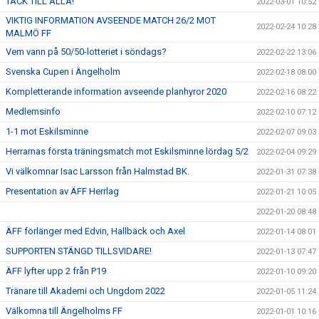
TACK TILL ALLA!
2022-03-01 10:52
VIKTIG INFORMATION AVSEENDE MATCH 26/2 MOT
2022-02-24 10:28
MALMÖ FF
Vem vann på 50/50-lotteriet i söndags?
2022-02-22 13:06
Svenska Cupen i Ängelholm
2022-02-18 08:00
Kompletterande information avseende planhyror 2020
2022-02-16 08:22
Medlemsinfo
2022-02-10 07:12
1-1 mot Eskilsminne
2022-02-07 09:03
Herrarnas första träningsmatch mot Eskilsminne lördag 5/2
2022-02-04 09:29
Vi välkomnar Isac Larsson från Halmstad BK.
2022-01-31 07:38
Presentation av ÄFF Herrlag
2022-01-21 10:05
2022-01-20 08:48
ÄFF förlänger med Edvin, Hallbäck och Axel
2022-01-14 08:01
SUPPORTEN STÄNGD TILLSVIDARE!
2022-01-13 07:47
ÄFF lyfter upp 2 från P19
2022-01-10 09:20
Tränare till Akademi och Ungdom 2022
2022-01-05 11:24
Välkomna till Ängelholms FF
2022-01-01 10:16