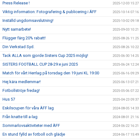
Press Release !
2025-12-03 15:27
Viktig information: Fotografering & publicering i ÄFF
2025-10-14 07:16
Inställd ungdomsavslutning!
2025-10-02 09:18
Nytt samarbete!
2025-09-03 10:21
Flügger färg 20% rabatt!
2025-08-26 11:25
Din Verkstad Syd.
2025-08-26 10:22
Tack ALLA som gjorde Sisters Cup 2025 möjlig!
2025-06-30 14:25
SISTERS FOOTBALL CUP 28-29:e juni 2025
2025-06-24 12:24
Match för vårt Herrlag på torsdag den 19 juni KL 19:00
2025-06-16 09:29
Hej kära medlemmar!
2025-06-13 07:21
Fotbollströje fredag!
2025-05-06 07:22
Hus 57
2025-04-23 09:37
Eskilscupen för våra ÄFF lag
2024-08-05 14:33
Från knatte till a-lag
2024-08-01 21:16
Sommarlovsaktiviteter med ÄFF
2024-06-22 16:21
En stund fylld av fotboll och glädje
2024-06-17 15:49