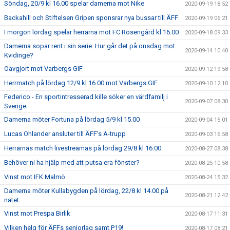
Söndag, 20/9 kl 16.00 spelar damerna mot Nike
2020-09-19 18:52
Backahill och Stiftelsen Gripen sponsrar nya bussar till ÄFF
2020-09-19 06:21
I morgon lördag spelar herrarna mot FC Rosengård kl 16.00
2020-09-18 09:33
Damerna sopar rent i sin serie. Hur går det på onsdag mot
2020-09-14 10:40
Kvidinge?
Oavgjort mot Varbergs GIF
2020-09-12 19:58
Herrmatch på lördag 12/9 kl 16.00 mot Varbergs GIF
2020-09-10 12:10
Federico - En sportintresserad kille söker en värdfamilj i
2020-09-07 08:30
Sverige
Damerna möter Fortuna på lördag 5/9 kl 15.00
2020-09-04 15:01
Lucas Ohlander ansluter till ÄFF’s A-trupp
2020-09-03 16:58
Herrarnas match livestreamas på lördag 29/8 kl 16.00
2020-08-27 08:38
Behöver ni ha hjälp med att putsa era fönster?
2020-08-25 10:58
Vinst mot IFK Malmö
2020-08-24 15:32
Damerna möter Kullabygden på lördag, 22/8 kl 14.00 på
2020-08-21 12:42
nätet
Vinst mot Prespa Birlik
2020-08-17 11:31
Vilken helg för ÄFFs seniorlag samt P19!
2020-08-17 08:21