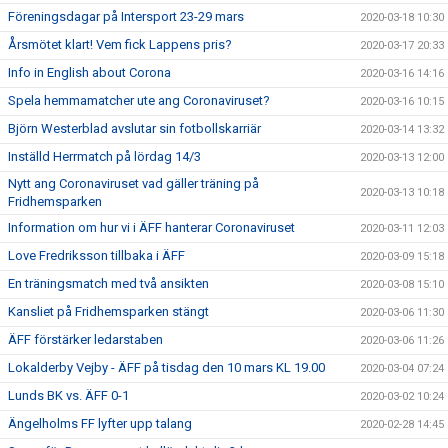
Föreningsdagar på Intersport 23-29 mars
2020-03-18 10:30
Årsmötet klart! Vem fick Lappens pris?
2020-03-17 20:33
Info in English about Corona
2020-03-16 14:16
Spela hemmamatcher ute ang Coronaviruset?
2020-03-16 10:15
Björn Westerblad avslutar sin fotbollskarriär
2020-03-14 13:32
Inställd Herrmatch på lördag 14/3
2020-03-13 12:00
Nytt ang Coronaviruset vad gäller träning på
2020-03-13 10:18
Fridhemsparken
Information om hur vi i ÄFF hanterar Coronaviruset
2020-03-11 12:03
Love Fredriksson tillbaka i ÄFF
2020-03-09 15:18
En träningsmatch med två ansikten
2020-03-08 15:10
Kansliet på Fridhemsparken stängt
2020-03-06 11:30
ÄFF förstärker ledarstaben
2020-03-06 11:26
Lokalderby Vejby - ÄFF på tisdag den 10 mars KL 19.00
2020-03-04 07:24
Lunds BK vs. ÄFF 0-1
2020-03-02 10:24
Ängelholms FF lyfter upp talang
2020-02-28 14:45