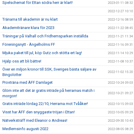
Spelschemat för Ettan södra herr är klart!
2023-01-11 08:32
2022-12-27 10:10
Tränarna till akademin är nu klart
2022-12-16 08:59
Akademitränare klara för 2023
2022-11-22 08:45
Träningar på Valhall och Fridhemsparken inställda
2022-11-21 11:34
Föreningsnytt - Ängelholms FF
2022-11-16 09:31
Mjuka paket till jul, köp Gutz och stötta ert lag!
2022-11-14 10:29
Hjälp oss att bli bättre!
2022-11-08 10:37
Över en miljon kronor till SSK, Sveriges bästa säljare av
2022-11-02 15:20
Bingolotter
Provträna med ÄFF Damlaget
2022-10-24 09:03
Glöm inte att det är gratis inträde på herrarnas match i
2022-10-21 09:27
morgon!
Gratis inträde lördag 22/10, Herrarna mot Tvååker!
2022-10-15 09:03
Visst har ÄFF den snyggaste tröjan i Ettan!
2022-10-05 09:29
Nätverksträff med Eleanor o Andreas!
2022-09-30 10:43
Medlemsinfo augusti 2022
2022-08-05 08:29