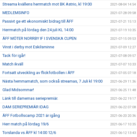
Streama kvällens herrmatch mot BK Astrio, kl 19:00
2021-08-04 14:54
MEDLEMSINFO
2021-07-28 09:58
Passivt ge ett ekonomiskt bidrag till ÄFF
2021-07-21 15:13
Herrmatch på lördag den 24 juli KL 14:00
2021-07-19 10:35
ÄFF MÖTER NORRBY IF I SVENSKA CUPEN
2021-07-15 09:53
Vinst i derby mot Eskilsminne
2021-07-09 12:27
Tack för igår!
2021-07-08 09:57
Match ikväll
2021-07-07 10:33
Fortsatt utveckling av flickfotbollen i ÄFF
2021-07-05 07:18
Nästa hemmamatch, som också streamas, 7 Juli kl 19:00
2021-06-29 11:36
Glad Midsommar!
2021-06-25 11:48
Länk till damernas seriepremiär.
2021-06-22 19:17
DAM SERIEPREMIÄR IDAG
2021-06-22 07:08
ÄFF Fotbollscamp 2021 är igång
2021-06-20 20:36
Herr match på lördag 19/6
2021-06-17 10:35
Torslanda vs ÄFF kl 14:00 12/6
2021-06-12 13:43