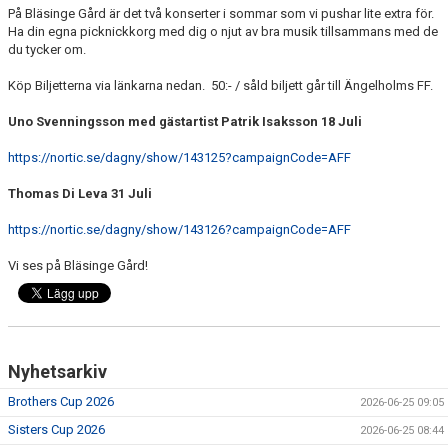
På Bläsinge Gård är det två konserter i sommar som vi pushar lite extra för.
MEDLEMS OCH TRÄNINGSAVGIFTER
Ha din egna picknickkorg med dig o njut av bra musik tillsammans med de
du tycker om.
Köp Biljetterna via länkarna nedan. 50:- / såld biljett går till Ängelholms FF.
Uno Svenningsson med gästartist Patrik Isaksson 18 Juli
https://nortic.se/dagny/show/143125?campaignCode=AFF
Thomas Di Leva 31 Juli
https://nortic.se/dagny/show/143126?campaignCode=AFF
Vi ses på Bläsinge Gård!
Nyhetsarkiv
Brothers Cup 2026
2026-06-25 09:05
Sisters Cup 2026
2026-06-25 08:44