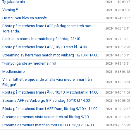
Tjejakademin
2021-11-10 09:17
Varning !!
2021-10-28 09:55
Höstcupen blev en succé!!
2021-10-24 18:37
Rösta på matchens lirare i ÄFF på dagens match mot
2021-10-23 12:41
Torslanda.
Länk att streama herrmatchen på lördag 23/10
2021-10-21 10:51
Rösta på Matchens lirare i ÄFF, 16/10 start kl 14.00
2021-10-16 12:23
Streaming av herrarnas match mot Vinberg 16/10 kl 14.00
2021-10-15 10:11
”Förtydligande av medlemsinfo!
2021-10-13 13:31
Medlemsinfo
2021-10-13 06:48
Vi har fått ett erbjudande till alla våra medlemmar från
2021-10-12 13:34
Flügger!
Rösta på matchens lirare i ÄFF, 10/10. Matchstart kl 14.00
2021-10-10 11:04
Streama ÄFF vs Varbergs GIF söndag 10/10 kl 14:00
2021-10-10 08:05
Rösta på matchens lirare i ÄFF Dam, lördag 9/10 kl 14.00
2021-10-09 12:57
Streama damernas sista seriematch på lördag 9/10
2021-10-08 10:22
Streama damernas matchen mot HGH FC 26/9 kl 14.00
2021-09-25 15:23