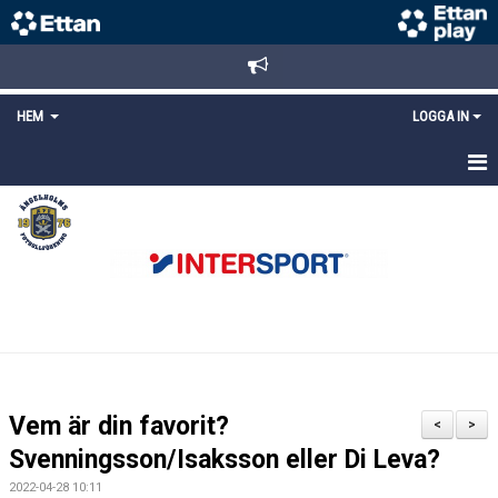
HEM
LOGGA IN
STARTSIDA
NYHETER
ANMÄLAN/REGISTRERING
POLICYS
FÖRKÖP BILJETTER
Vem är din favorit?
<
>
LÄNKAR
Svenningsson/Isaksson eller Di Leva?
2022-04-28 10:11