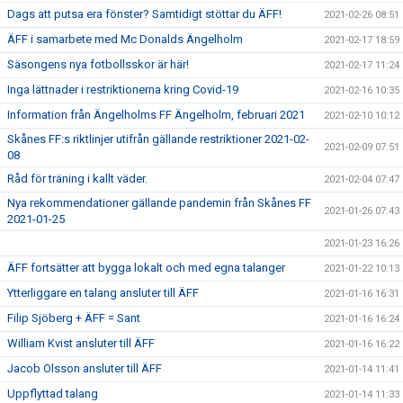
Dags att putsa era fönster? Samtidigt stöttar du ÄFF!
2021-02-26 08:51
ÄFF i samarbete med Mc Donalds Ängelholm
2021-02-17 18:59
Säsongens nya fotbollsskor är här!
2021-02-17 11:24
Inga lättnader i restriktionerna kring Covid-19
2021-02-16 10:35
Information från Ängelholms FF Ängelholm, februari 2021
2021-02-10 10:12
Skånes FF:s riktlinjer utifrån gällande restriktioner 2021-02-
2021-02-09 07:51
08
Råd för träning i kallt väder.
2021-02-04 07:47
Nya rekommendationer gällande pandemin från Skånes FF
2021-01-26 07:43
2021-01-25
2021-01-23 16:26
ÄFF fortsätter att bygga lokalt och med egna talanger
2021-01-22 10:13
Ytterliggare en talang ansluter till ÄFF
2021-01-16 16:31
Filip Sjöberg + ÄFF = Sant
2021-01-16 16:24
William Kvist ansluter till ÄFF
2021-01-16 16:22
Jacob Olsson ansluter till ÄFF
2021-01-14 11:41
Uppflyttad talang
2021-01-14 11:33