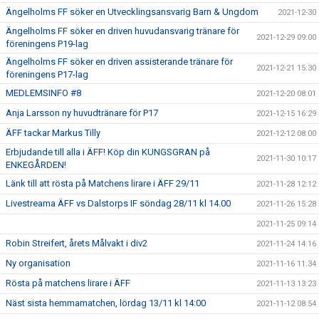
Ängelholms FF söker en Utvecklingsansvarig Barn & Ungdom
2021-12-30
Ängelholms FF söker en driven huvudansvarig tränare för
2021-12-29 09:00
föreningens P19-lag
Ängelholms FF söker en driven assisterande tränare för
2021-12-21 15:30
föreningens P17-lag
MEDLEMSINFO #8
2021-12-20 08:01
Anja Larsson ny huvudtränare för P17
2021-12-15 16:29
ÄFF tackar Markus Tilly
2021-12-12 08:00
Erbjudande till alla i ÄFF! Köp din KUNGSGRAN på
2021-11-30 10:17
ENKEGÅRDEN!
Länk till att rösta på Matchens lirare i ÄFF 29/11
2021-11-28 12:12
Livestreama ÄFF vs Dalstorps IF söndag 28/11 kl 14.00
2021-11-26 15:28
2021-11-25 09:14
Robin Streifert, årets Målvakt i div2
2021-11-24 14:16
Ny organisation
2021-11-16 11:34
Rösta på matchens lirare i ÄFF
2021-11-13 13:23
Näst sista hemmamatchen, lördag 13/11 kl 14:00
2021-11-12 08:54