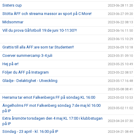
Sisters cup
2023-06-28 11:20
Stötta ÄFF och streama massor av sport på C More!
2023-06-27 09:20
Midsommar
2023-06-22 08:13
Vill du prova Gåfotboll 19:de juni 10-11:30?!
2023-06-16 11:50
2023-06-15 10:29
Grattis till alla ÄFF:are som tar Studenten!!
2023-06-09 10:18
Coerver summercamp 3-4 juli
2023-05-31 09:10
Hej på er!
2023-05-25 10:49
Följer du ÄFF på Instagram
2023-05-22 08:57
Glädje - Delaktighet - Utveckling
2023-05-17 16:48
2023-05-08 08:41
Herrarna tar emot Falkenbergs FF på söndag KL 16:00
2023-05-03 10:53
Ängelholms FF mot Falkenberg söndag 7:de maj kl 16:00
2023-05-02 11:02
på IP
Extra årsmöte torsdagen den 4 maj KL 17:00 i klubbstugan
2023-04-24 07:30
på IP
Söndag - 23 april - kl. 16.00 på IP
2023-04-21 08:49