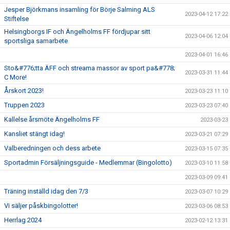
Jesper Björkmans insamling för Börje Salming ALS
2023-04-12 17:22
Stiftelse
Helsingborgs IF och Ängelholms FF fördjupar sitt
2023-04-06 12:04
sportsliga samarbete
2023-04-01 16:46
Sto&#776;tta ÄFF och streama massor av sport pa&#778;
2023-03-31 11:44
C More!
Årskort 2023!
2023-03-23 11:10
Truppen 2023
2023-03-23 07:40
Kallelse årsmöte Ängelholms FF
2023-03-23
Kansliet stängt idag!
2023-03-21 07:29
Valberedningen och dess arbete
2023-03-15 07:35
Sportadmin Försäljningsguide - Medlemmar (Bingolotto)
2023-03-10 11:58
2023-03-09 09:41
Träning inställd idag den 7/3
2023-03-07 10:29
Vi säljer påskbingolotter!
2023-03-06 08:53
Herrlag 2024
2023-02-12 13:31