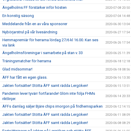
Ängelholms FF förstärker inför hösten
2020-07-08 20:50
En konstig säsong
2020-07-04 14:48
Meddelande från en av våra sponsorer
2020-06-30 13:04
Nybörjarstrul på vår livesändning
2020-06-27 17:54
Hemmapremiär för herrarna lördag 27/6 kl 16.00. Kan ses
2020-06-26 17:54
via länk
Ängelholmsföreningar i samarbete på stan v. 33
2020-06-25 11:39
Träningsmatcher för herrarna
2020-06-18 12:18
Glad midsommar!
2020-06-18 08:56
ÄFF har fått en egen glass.
2020-06-16 13:30
Jakten fortsätter! Stötta ÄFF samt rädda Lergöken!
2020-06-15 13:51
Pandemin lever tyvärr fortfarande! Glöm inte följa FHMs
2020-06-14 20:33
riktlinjer.
ÄFFs damlag säljer Bjäre chips imorgon på fridhemsparken
2020-06-12 14:15
Jakten fortsätter! Stötta ÄFF samt rädda Lergöken!
2020-06-11 08:09
Jakten fortsätter! Stötta ÄFF samt rädda Lergöken!
2020-06-08 08:29
Fortsättningen på jakten på Lergöken och stötta ÄFF