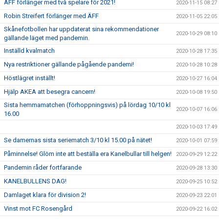
ÄFF förlänger med två spelare för 2021!
2020-11-15 08:27
Robin Streifert förlänger med ÄFF
2020-11-05 22:05
Skånefotbollen har uppdaterat sina rekommendationer
2020-10-29 08:10
gällande läget med pandemin.
Inställd kvalmatch
2020-10-28 17:35
Nya restriktioner gällande pågående pandemi!
2020-10-28 10:28
Höstlägret inställt!
2020-10-27 16:04
Hjälp AKEA att besegra cancern!
2020-10-08 19:50
Sista hemmamatchen (förhoppningsvis) på lördag 10/10 kl
2020-10-07 16:06
16.00
2020-10-03 17:49
Se damernas sista seriematch 3/10 kl 15.00 på nätet!
2020-10-01 07:59
Påminnelse! Glöm inte att beställa era Kanelbullar till helgen!
2020-09-29 12:22
Pandemin råder fortfarande
2020-09-28 13:30
KANELBULLENS DAG!
2020-09-25 10:52
Damlaget klara för division 2!
2020-09-23 22:01
Vinst mot FC Rosengård
2020-09-22 16:02