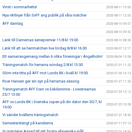
Vinst i sommarhetta!
2020-08-11 15:50
Nya riktlinjer från SvFF ang publik på våra matcher
2020-08-11 12:55
ÄFF damlag
2020-08-10 09:57
2020-08-10 09:32
Länk till Damernas seriepremiär 11/8 kl 19.00
2020-08-10 08:30
Länk till att se herrmatchen live lördag 8/8 kl 16.00
2020-08-07 12:17
Ett samarrangemang mellan 6 olika föreningar i Ängelholm!
2020-08-04 15:58
Träningsmatch för herrarna söndag 2/8 kl 13.00
2020-07-31 11:22
Glöm inte titta på ÄFF mot Lunds BK i kväll kl 19:00
2020-07-30 16:13
Roar Hansen ger sin syn på herrarnas säsong
2020-07-27 11:20
Träningsmatch ÄFF Dam vs Eskilsminne - Livestreamas
2020-07-24 15:12
25/7 13:00
ÄFF vs Lunds BK i Svenska cupen på din dator den 30/7, kl
2020-07-23 10:28
19:00
Vi sänder kvällens träningsmatch
2020-07-21 18:35
Semesterstängt på kanslierna
2020-07-17 07:13
Vi gratulerar Assad till sitt första allsvenska mål!
2020-07-16 18:56