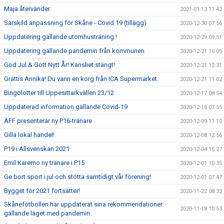
Maja återvänder.
2021-01-13 11:42
Särskild anpassning för Skåne - Covid 19 (tillägg)
2020-12-30 07:56
Uppdatering gällande utomhusträning !
2020-12-29 09:51
Uppdatering gällande pandemin från kommunen
2020-12-21 16:05
God Jul & Gott Nytt År! Kansliet stängt!
2020-12-21 12:31
Grattis Annika! Du vann en korg från ICA Supermarket.
2020-12-21 11:02
Bingolotter till Uppesittarkvällen 23/12
2020-12-17 08:54
Uppdaterad information gällande Covid-19
2020-12-16 07:55
ÄFF presenterar ny P16-tränare
2020-12-09 11:10
Gilla lokal handel!
2020-12-08 12:56
P19 i Allsvenskan 2021
2020-12-04 15:27
Emil Karemo ny tränare i P15
2020-12-01 10:35
Ge bort sport i jul och stötta samtidigt vår förening!
2020-12-01 07:47
Bygget för 2021 fortsätter!
2020-11-22 08:33
Skånefotbollen har uppdaterat sina rekommendationer
2020-11-18 10:53
gällande läget med pandemin.