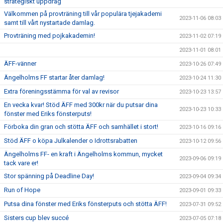
strategiskt uppdrag
Välkommen på provträning till vår populära tjejakademi
2023-11-06 08:03
samt till vårt nystartade damlag.
Provträning med pojkakademin!
2023-11-02 07:19
2023-11-01 08:01
ÄFF-vänner
2023-10-26 07:49
Ängelholms FF startar åter damlag!
2023-10-24 11:30
Extra föreningsstämma för val av revisor
2023-10-23 13:57
En vecka kvar! Stöd ÄFF med 300kr när du putsar dina
2023-10-23 10:33
fönster med Eriks fönsterputs!
Förboka din gran och stötta ÄFF och samhället i stort!
2023-10-16 09:16
Stöd ÄFF o köpa Julkalender o Idrottsrabatten
2023-10-12 09:56
Ängelholms FF- en kraft i Ängelholms kommun, mycket
2023-09-06 09:19
tack vare er!
Stor spänning på Deadline Day!
2023-09-04 09:34
Run of Hope
2023-09-01 09:33
Putsa dina fönster med Eriks fönsterputs och stötta ÄFF!
2023-07-31 09:52
Sisters cup blev succé
2023-07-05 07:18