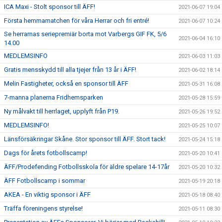
ICA Maxi - Stolt sponsor till ÄFF!
2021-06-07 19:04
Första hemmamatchen för våra Herrar och fri entré!
2021-06-07 10:24
Se herrarnas seriepremiär borta mot Varbergs GIF FK, 5/6
2021-06-04 16:10
14.00
MEDLEMSINFO
2021-06-03 11:03
Gratis mensskydd till alla tjejer från 13 år i ÄFF!
2021-06-02 18:14
Melin Fastigheter, också en sponsor till ÄFF
2021-05-31 16:08
7-manna planerna Fridhemsparken
2021-05-28 15:59
Ny målvakt till herrlaget, upplyft från P19.
2021-05-26 19:52
MEDLEMSINFO!
2021-05-25 10:07
Länsförsäkringar Skåne. Stor sponsor till ÄFF. Stort tack!
2021-05-24 15:18
Dags för årets fotbollscamp!
2021-05-20 10:41
ÄFF/Prodefending Fotbollsskola för äldre spelare 14-17år
2021-05-20 10:32
ÄFF Fotbollscamp i sommar
2021-05-19 20:18
AKEA - En viktig sponsor i ÄFF
2021-05-18 08:40
Träffa föreningens styrelse!
2021-05-11 08:30