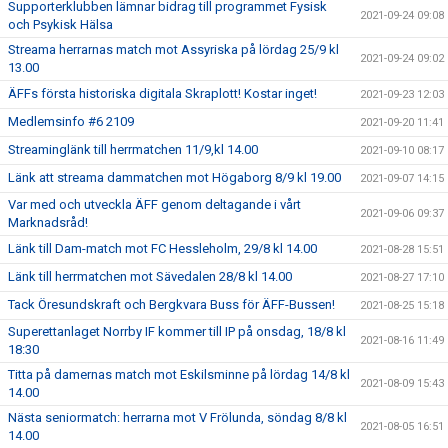
Supporterklubben lämnar bidrag till programmet Fysisk
2021-09-24 09:08
och Psykisk Hälsa
Streama herrarnas match mot Assyriska på lördag 25/9 kl
2021-09-24 09:02
13.00
ÄFFs första historiska digitala Skraplott! Kostar inget!
2021-09-23 12:03
Medlemsinfo #6 2109
2021-09-20 11:41
Streaminglänk till herrmatchen 11/9,kl 14.00
2021-09-10 08:17
Länk att streama dammatchen mot Högaborg 8/9 kl 19.00
2021-09-07 14:15
Var med och utveckla ÄFF genom deltagande i vårt
2021-09-06 09:37
Marknadsråd!
Länk till Dam-match mot FC Hessleholm, 29/8 kl 14.00
2021-08-28 15:51
Länk till herrmatchen mot Sävedalen 28/8 kl 14.00
2021-08-27 17:10
Tack Öresundskraft och Bergkvara Buss för ÄFF-Bussen!
2021-08-25 15:18
Superettanlaget Norrby IF kommer till IP på onsdag, 18/8 kl
2021-08-16 11:49
18:30
Titta på damernas match mot Eskilsminne på lördag 14/8 kl
2021-08-09 15:43
14.00
Nästa seniormatch: herrarna mot V Frölunda, söndag 8/8 kl
2021-08-05 16:51
14.00