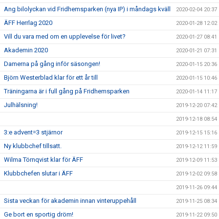
Ang bilolyckan vid Fridhemsparken (nya IP) i måndags kväll
2020-02-04 20:37
ÄFF Herrlag 2020
2020-01-28 12:02
Vill du vara med om en upplevelse för livet?
2020-01-27 08:41
Akademin 2020
2020-01-21 07:31
Damerna på gång inför säsongen!
2020-01-15 20:36
Björn Westerblad klar för ett år till
2020-01-15 10:46
Träningarna är i full gång på Fridhemsparken
2020-01-14 11:17
Julhälsning!
2019-12-20 07:42
2019-12-18 08:54
3:e advent=3 stjärnor
2019-12-15 15:16
Ny klubbchef tillsatt.
2019-12-12 11:59
Wilma Törnqvist klar för ÄFF
2019-12-09 11:53
Klubbchefen slutar i ÄFF
2019-12-02 09:58
2019-11-26 09:44
Sista veckan för akademin innan vinteruppehåll
2019-11-25 08:34
Ge bort en sportig dröm!
2019-11-22 09:50