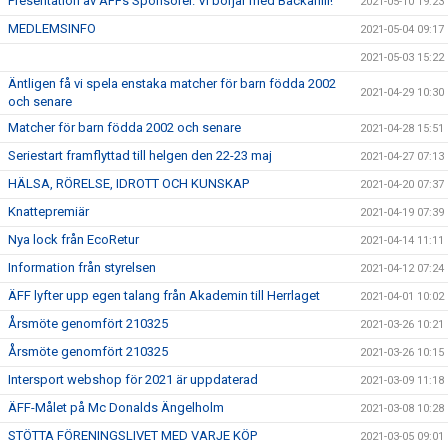
Presentation av ÄFFs Sponsorer. Vi börjar med Backahill!
2021-05-10 19:23
MEDLEMSINFO
2021-05-04 09:17
2021-05-03 15:22
Äntligen få vi spela enstaka matcher för barn födda 2002
2021-04-29 10:30
och senare
Matcher för barn födda 2002 och senare
2021-04-28 15:51
Seriestart framflyttad till helgen den 22-23 maj
2021-04-27 07:13
HÄLSA, RÖRELSE, IDROTT OCH KUNSKAP
2021-04-20 07:37
Knattepremiär
2021-04-19 07:39
Nya lock från EcoRetur
2021-04-14 11:11
Information från styrelsen
2021-04-12 07:24
ÄFF lyfter upp egen talang från Akademin till Herrlaget
2021-04-01 10:02
Årsmöte genomfört 210325
2021-03-26 10:21
Årsmöte genomfört 210325
2021-03-26 10:15
Intersport webshop för 2021 är uppdaterad
2021-03-09 11:18
ÄFF-Målet på Mc Donalds Ängelholm
2021-03-08 10:28
STÖTTA FÖRENINGSLIVET MED VARJE KÖP
2021-03-05 09:01