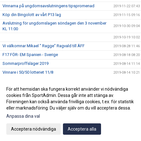
Vinnarna på ungdomsavslutningens tipspromenad
2019-11-22 07:43
Köp din Bingolott av vårt P13 lag
2019-11-15 09:16
Avslutning för ungdomslagen söndagen den 3 november
2019-10-30 09:04
KL 11:00
2019-10-19 10:02
Vi välkomnar Mikael " Ragge" Ragvald till ÄFF
2019-08-28 11:46
F17 FÖR- EM Spanien - Sverige
2019-08-18 08:20
Sommarproffsläger 2019
2019-08-14 11:14
Vinnare i 50/50 lotteriet 11/8
2019-08-14 10:21
ÄFF söker matchsekreterare
2019-08-14 10:18
För att hemsidan ska fungera korrekt använder vi nödvändiga
Angående gårdagens match i P19-Allsvenskan
2019-08-11 11:42
cookies från SportAdmin. Dessa går inte att stänga av.
Kalle är på semester
2019-08-10 09:14
Föreningen kan också använda frivilliga cookies, t.ex. för statistik
Klubbchefen Helena Wennerström presenterar sig
eller marknadsföring. Du väljer själv om du vill acceptera dessa.
2019-08-07 08:52
Anpassa dina val
FitLine är ny samarbetspartner
2019-08-03 14:21
ÄFF söker matchsekreterare
2019-08-01 13:00
Acceptera nödvändiga
Acceptera alla
Flera lag drar igång igen
2019-07-22 14:01