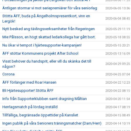
2020-06-06 11:55
Äntligen stormar vi mot seriepremiärer för våra seniorlag
2020-06-05 13:36
Stötta ÄFF, buda på Ängelholmspresentkort, vinn en
2020-06-04 08:45
Lergök!
Nytt besked ang tävlingsverksamheter från Regeringen
2020-05-29 11:19
Mie Pålsson, en högt skattad ledarkollega har gått bort.
2020-05-18 08:55
Nu ökar vi tempot i hjärtesupporter-kampanjen!
2020-05-15 20:21
ÄFF stöttar Kommunens projekt After School
2020-05-13 16:09
Visst behöver du handsprit, eller vill du skänka det till
2020-04-29 09:25
någon?
Corona
2020-04-25 07:04
ÄFF förlänger med Roar Hansen
2020-04-22 12:23
Bli Hjärtesupporter! Stötta ÄFF
2020-04-22 08:15
Info från Supporterklubben samt dragning Måltian
2020-04-20 11:54
Herrlagsmatch på lördag inställd
2020-04-17 08:19
Tillfälliga, begränsade öppettider på Kansliet
2020-04-15 08:49
Ingen publik på våra Seniorers träningsmatcher (Dam/Herr)
2020-04-14 10:19