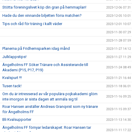
Stötta föreningslivet köp din gran på hemmaplan!
2023-12-06 07:31
Hade du den vinnande biljetten förra matchen?
2023-12-05 10:01
Tips och råd för träning i kallt väder
2023-12-01 10:07
2023-11-30 07:29
2023-11-28 07:59
Planerna på Fridhemsparken idag månd
2023-11-27 14:12
Julklappstips!
2023-11-27 11:29
Ängelholms FF Söker Tränare och Assisterande till
2023-11-24 08:49
Akademi (P15, P17, P19)
Kvalspurt !!!
2023-11-21 16:44
Tusen tack!
2023-11-18 06:01
Om du är intresserad av vår populära pojkakademi glöm
2023-11-16 09:25
inte imorgon är sista dagen att anmäla sig til
Roar Hansen anställer Andreas Granqvist som ny tränare
2023-11-15 09:37
för Ängelholms FF
Bli Kvalsupporter
2023-11-13 14:30
Ängelholms FF förnyar ledarskapet: Roar Hansen tar
2023-11-11 17:22