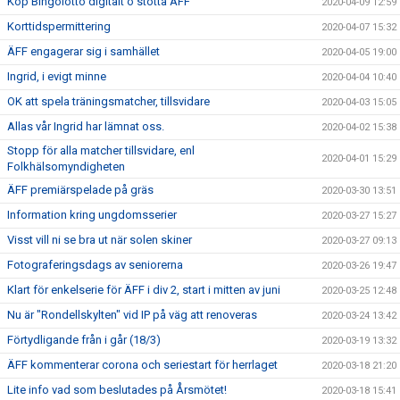
Köp Bingolotto digitalt o stötta ÄFF
2020-04-09 12:59
Korttidspermittering
2020-04-07 15:32
ÄFF engagerar sig i samhället
2020-04-05 19:00
Ingrid, i evigt minne
2020-04-04 10:40
OK att spela träningsmatcher, tillsvidare
2020-04-03 15:05
Allas vår Ingrid har lämnat oss.
2020-04-02 15:38
Stopp för alla matcher tillsvidare, enl
2020-04-01 15:29
Folkhälsomyndigheten
ÄFF premiärspelade på gräs
2020-03-30 13:51
Information kring ungdomsserier
2020-03-27 15:27
Visst vill ni se bra ut när solen skiner
2020-03-27 09:13
Fotograferingsdags av seniorerna
2020-03-26 19:47
Klart för enkelserie för ÄFF i div 2, start i mitten av juni
2020-03-25 12:48
Nu är "Rondellskylten" vid IP på väg att renoveras
2020-03-24 13:42
Förtydligande från i går (18/3)
2020-03-19 13:32
ÄFF kommenterar corona och seriestart för herrlaget
2020-03-18 21:20
Lite info vad som beslutades på Årsmötet!
2020-03-18 15:41