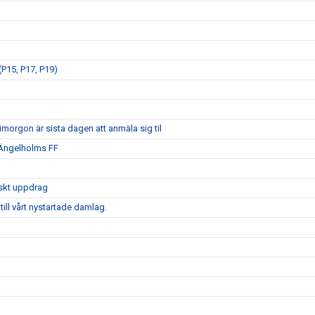
P15, P17, P19)
morgon är sista dagen att anmäla sig til
 Ängelholms FF
iskt uppdrag
ill vårt nystartade damlag.