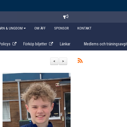
ARN & UNGDOM
OM ÄFF
SPONSOR
KONTAKT
Policys
Förköp biljetter
Länkar
Medlems och träningsavgif
<
>