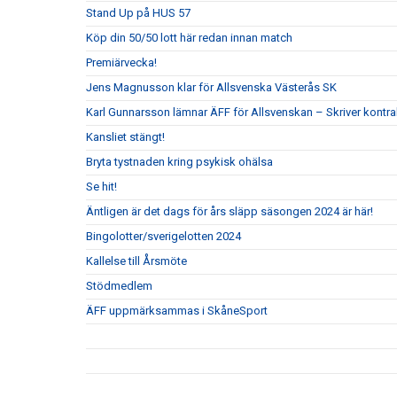
Stand Up på HUS 57
Köp din 50/50 lott här redan innan match
Premiärvecka!
Jens Magnusson klar för Allsvenska Västerås SK
Karl Gunnarsson lämnar ÄFF för Allsvenskan – Skriver kontr
Kansliet stängt!
Bryta tystnaden kring psykisk ohälsa
Se hit!
Äntligen är det dags för års släpp säsongen 2024 är här!
Bingolotter/sverigelotten 2024
Kallelse till Årsmöte
Stödmedlem
ÄFF uppmärksammas i SkåneSport