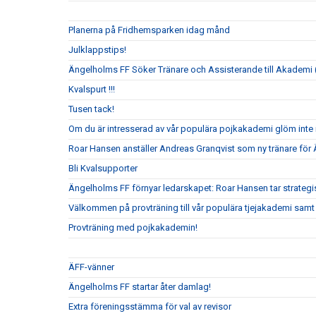
Planerna på Fridhemsparken idag månd
Julklappstips!
Ängelholms FF Söker Tränare och Assisterande till Akademi (
Kvalspurt !!!
Tusen tack!
Om du är intresserad av vår populära pojkakademi glöm inte i
Roar Hansen anställer Andreas Granqvist som ny tränare för
Bli Kvalsupporter
Ängelholms FF förnyar ledarskapet: Roar Hansen tar strateg
Välkommen på provträning till vår populära tjejakademi samt t
Provträning med pojkakademin!
ÄFF-vänner
Ängelholms FF startar åter damlag!
Extra föreningsstämma för val av revisor