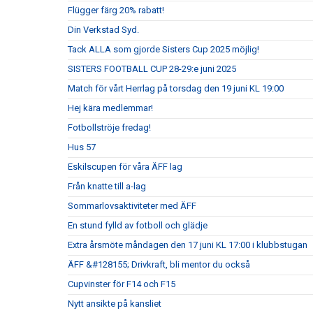
Flügger färg 20% rabatt!
Din Verkstad Syd.
Tack ALLA som gjorde Sisters Cup 2025 möjlig!
SISTERS FOOTBALL CUP 28-29:e juni 2025
Match för vårt Herrlag på torsdag den 19 juni KL 19:00
Hej kära medlemmar!
Fotbollströje fredag!
Hus 57
Eskilscupen för våra ÄFF lag
Från knatte till a-lag
Sommarlovsaktiviteter med ÄFF
En stund fylld av fotboll och glädje
Extra årsmöte måndagen den 17 juni KL 17:00 i klubbstugan
ÄFF &#128155; Drivkraft, bli mentor du också
Cupvinster för F14 och F15
Nytt ansikte på kansliet