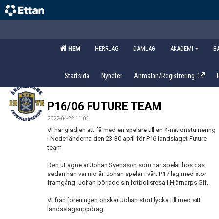
HEM
HERRLAG
DAMLAG
AKADEMI
B
Startsida
Nyheter
Anmälan/Registrering
P16/06 FUTURE TEAM
2022-04-22 11:02
Vi har glädjen att få med en spelare till en 4-nationsturnering
i Nederländerna den 23-30 april för P16 landslaget Future
team
Den uttagne är Johan Svensson som har spelat hos oss
sedan han var nio år. Johan spelar i vårt P17 lag med stor
framgång. Johan började sin fotbollsresa i Hjärnarps Gif.
Vi från föreningen önskar Johan stort lycka till med sitt
landsslagsuppdrag.