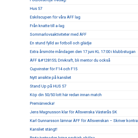
Hus 57
Eskilscupen för våra ÄFF lag
Från knatte till a-lag
Sommarlovsaktiviteter med ÄFF
En stund fylld av fotboll och glädje
Extra årsmöte måndagen den 17 juni KL 17:00 i klubbstugan
ÄFF &#128155; Drivkraft, bli mentor du också
Cupvinster för F14 och F15
Nytt ansikte på kansliet
Stand Up på HUS 57
Köp din 50/50 lott här redan innan match
Premiärvecka!
Jens Magnusson klar för Allsvenska Västerås SK
Karl Gunnarsson lämnar ÄFF för Allsvenskan – Skriver kontr
Kansliet stängt!
Bryta tystnaden kring psykisk ohälsa