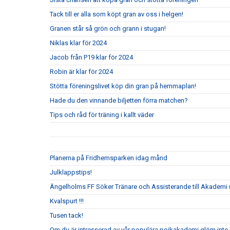
Tack till er alla som köpt gran av oss i helgen!
Granen står så grön och grann i stugan!
Niklas klar för 2024
Jacob från P19 klar för 2024
Robin är klar för 2024
Stötta föreningslivet köp din gran på hemmaplan!
Hade du den vinnande biljetten förra matchen?
Tips och råd för träning i kallt väder
Planerna på Fridhemsparken idag månd
Julklappstips!
Ängelholms FF Söker Tränare och Assisterande till Akademi (
Kvalspurt !!!
Tusen tack!
Om du är intresserad av vår populära pojkakademi glöm inte i