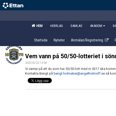
HEM
HERRLAG
DAMLAG
AKADEMI
B
Startsida
Nyheter
Anmälan/Registrering
Vem vann på 50/50-lotteriet i sö
2022-02-22 13:06
Vi väntar på att du som har 50/50-lott med nr 4317 ska komm
Kontakta Bengt på
bengt.holmaker@angelholmsff.se
så komm