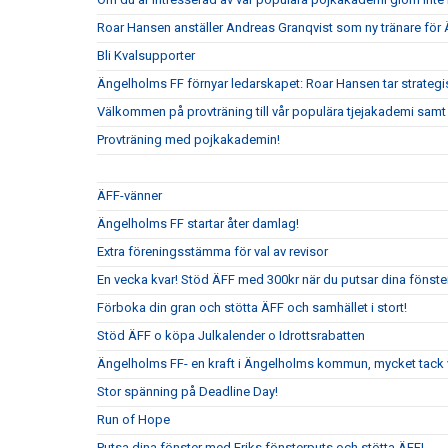
Roar Hansen anställer Andreas Granqvist som ny tränare för
Bli Kvalsupporter
Ängelholms FF förnyar ledarskapet: Roar Hansen tar strateg
Välkommen på provträning till vår populära tjejakademi samt t
Provträning med pojkakademin!
ÄFF-vänner
Ängelholms FF startar åter damlag!
Extra föreningsstämma för val av revisor
En vecka kvar! Stöd ÄFF med 300kr när du putsar dina fönste
Förboka din gran och stötta ÄFF och samhället i stort!
Stöd ÄFF o köpa Julkalender o Idrottsrabatten
Ängelholms FF- en kraft i Ängelholms kommun, mycket tack v
Stor spänning på Deadline Day!
Run of Hope
Putsa dina fönster med Eriks fönsterputs och stötta ÄFF!