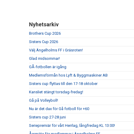
Nyhetsarkiv
Brothers Cup 2026
Sisters Cup 2026
Välj Ängelholms FF i Gräsroten!
Glad midsommar!
GÅ-fotbollen är igång
Medlemsförmån hos Lyft & Byggmaskiner AB
Sisters cup flyttas till den 17-18 oktober
Kansliet stängt torsdag-fredag!
Gå på Volleyboll!
Nu är det dax för Gå fotboll för +60
Sisters cup 27-28 juni
Seriepremiär för vårt Herrlag, långfredag KL 13:00!
Årsmöte för medlemmar i Ängelholms FF