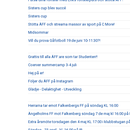
Sisters cup blev succé
Sisters cup
Stötta ÄFF och streama massor av sport på C More!
Midsommar
Vill du prova Gåfotboll 19:de juni 10-11:30?!
Grattis till alla ÄFF:are som tar Studenten!!
Coerver summercamp 3-4 juli
Hej på er!
Följer du ÄFF på Instagram
Glädje - Delaktighet - Utveckling
Herrarna tar emot Falkenbergs FF på söndag KL 16:00
Ängelholms FF mot Falkenberg söndag 7:de maj kl 16:00 på 
Extra årsmöte torsdagen den 4 maj KL 17:00 i klubbstugan på
Söndag - 23 april - kl. 16.00 på IP