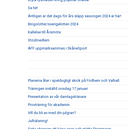
Se hit!
Äntligen är det dags för års släpp säsongen 2024 är här!
Bingolotter/sverigelotten 2024
Kallelse till Årsmöte
Stödmedlem
ÄFF uppmärksammas i SkåneSport
Planerna åter i speldugligt skick på Fridhem och Valhall.
Träningen inställd onsdag 17 januari
Presentation av vår damlagstränare
Provträning för akademin
Vill du bli av med din julgran?
Julhälsning!
Sista chansen att köpa gran och stötta föreningen