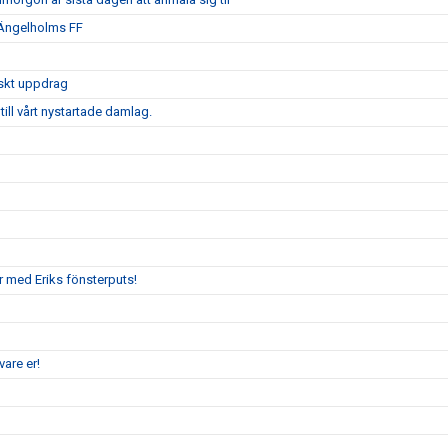
 Ängelholms FF
iskt uppdrag
ill vårt nystartade damlag.
r med Eriks fönsterputs!
are er!