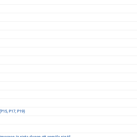
P15, P17, P19)
morgon är sista dagen att anmäla sig til