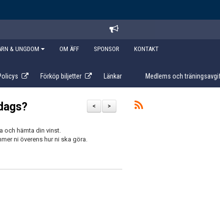
ARN & UNGDOM
OM ÄFF
SPONSOR
KONTAKT
Policys
Förköp biljetter
Länkar
Medlems och träningsavgif
ndags?
<
>
a och hämta din vinst.
er ni överens hur ni ska göra.