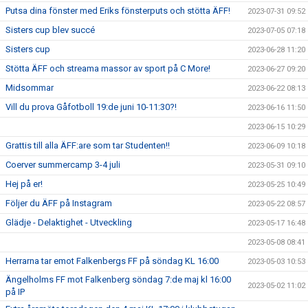
Putsa dina fönster med Eriks fönsterputs och stötta ÄFF!
2023-07-31 09:52
Sisters cup blev succé
2023-07-05 07:18
Sisters cup
2023-06-28 11:20
Stötta ÄFF och streama massor av sport på C More!
2023-06-27 09:20
Midsommar
2023-06-22 08:13
Vill du prova Gåfotboll 19:de juni 10-11:30?!
2023-06-16 11:50
2023-06-15 10:29
Grattis till alla ÄFF:are som tar Studenten!!
2023-06-09 10:18
Coerver summercamp 3-4 juli
2023-05-31 09:10
Hej på er!
2023-05-25 10:49
Följer du ÄFF på Instagram
2023-05-22 08:57
Glädje - Delaktighet - Utveckling
2023-05-17 16:48
2023-05-08 08:41
Herrarna tar emot Falkenbergs FF på söndag KL 16:00
2023-05-03 10:53
Ängelholms FF mot Falkenberg söndag 7:de maj kl 16:00
2023-05-02 11:02
på IP