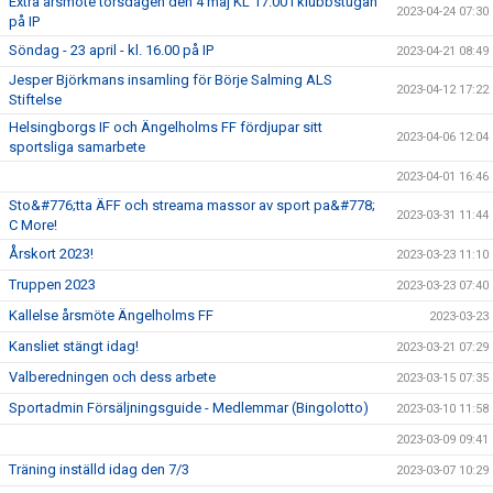
Extra årsmöte torsdagen den 4 maj KL 17:00 i klubbstugan
2023-04-24 07:30
på IP
Söndag - 23 april - kl. 16.00 på IP
2023-04-21 08:49
Jesper Björkmans insamling för Börje Salming ALS
2023-04-12 17:22
Stiftelse
Helsingborgs IF och Ängelholms FF fördjupar sitt
2023-04-06 12:04
sportsliga samarbete
2023-04-01 16:46
Sto&#776;tta ÄFF och streama massor av sport pa&#778;
2023-03-31 11:44
C More!
Årskort 2023!
2023-03-23 11:10
Truppen 2023
2023-03-23 07:40
Kallelse årsmöte Ängelholms FF
2023-03-23
Kansliet stängt idag!
2023-03-21 07:29
Valberedningen och dess arbete
2023-03-15 07:35
Sportadmin Försäljningsguide - Medlemmar (Bingolotto)
2023-03-10 11:58
2023-03-09 09:41
Träning inställd idag den 7/3
2023-03-07 10:29