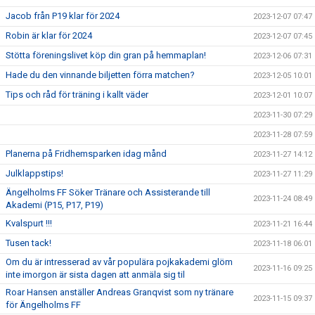
Jacob från P19 klar för 2024
2023-12-07 07:47
Robin är klar för 2024
2023-12-07 07:45
Stötta föreningslivet köp din gran på hemmaplan!
2023-12-06 07:31
Hade du den vinnande biljetten förra matchen?
2023-12-05 10:01
Tips och råd för träning i kallt väder
2023-12-01 10:07
2023-11-30 07:29
2023-11-28 07:59
Planerna på Fridhemsparken idag månd
2023-11-27 14:12
Julklappstips!
2023-11-27 11:29
Ängelholms FF Söker Tränare och Assisterande till
2023-11-24 08:49
Akademi (P15, P17, P19)
Kvalspurt !!!
2023-11-21 16:44
Tusen tack!
2023-11-18 06:01
Om du är intresserad av vår populära pojkakademi glöm
2023-11-16 09:25
inte imorgon är sista dagen att anmäla sig til
Roar Hansen anställer Andreas Granqvist som ny tränare
2023-11-15 09:37
för Ängelholms FF