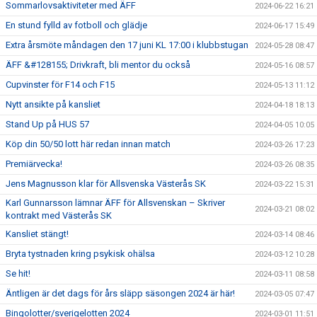
Sommarlovsaktiviteter med ÄFF
2024-06-22 16:21
En stund fylld av fotboll och glädje
2024-06-17 15:49
Extra årsmöte måndagen den 17 juni KL 17:00 i klubbstugan
2024-05-28 08:47
ÄFF &#128155; Drivkraft, bli mentor du också
2024-05-16 08:57
Cupvinster för F14 och F15
2024-05-13 11:12
Nytt ansikte på kansliet
2024-04-18 18:13
Stand Up på HUS 57
2024-04-05 10:05
Köp din 50/50 lott här redan innan match
2024-03-26 17:23
Premiärvecka!
2024-03-26 08:35
Jens Magnusson klar för Allsvenska Västerås SK
2024-03-22 15:31
Karl Gunnarsson lämnar ÄFF för Allsvenskan – Skriver
2024-03-21 08:02
kontrakt med Västerås SK
Kansliet stängt!
2024-03-14 08:46
Bryta tystnaden kring psykisk ohälsa
2024-03-12 10:28
Se hit!
2024-03-11 08:58
Äntligen är det dags för års släpp säsongen 2024 är här!
2024-03-05 07:47
Bingolotter/sverigelotten 2024
2024-03-01 11:51