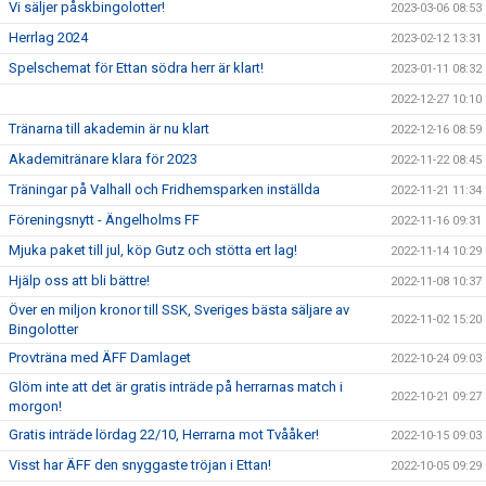
Vi säljer påskbingolotter!
2023-03-06 08:53
Herrlag 2024
2023-02-12 13:31
Spelschemat för Ettan södra herr är klart!
2023-01-11 08:32
2022-12-27 10:10
Tränarna till akademin är nu klart
2022-12-16 08:59
Akademitränare klara för 2023
2022-11-22 08:45
Träningar på Valhall och Fridhemsparken inställda
2022-11-21 11:34
Föreningsnytt - Ängelholms FF
2022-11-16 09:31
Mjuka paket till jul, köp Gutz och stötta ert lag!
2022-11-14 10:29
Hjälp oss att bli bättre!
2022-11-08 10:37
Över en miljon kronor till SSK, Sveriges bästa säljare av
2022-11-02 15:20
Bingolotter
Provträna med ÄFF Damlaget
2022-10-24 09:03
Glöm inte att det är gratis inträde på herrarnas match i
2022-10-21 09:27
morgon!
Gratis inträde lördag 22/10, Herrarna mot Tvååker!
2022-10-15 09:03
Visst har ÄFF den snyggaste tröjan i Ettan!
2022-10-05 09:29