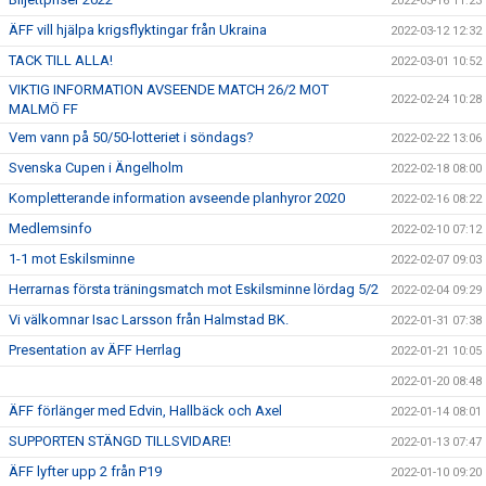
2022-03-16 11:23
ÄFF vill hjälpa krigsflyktingar från Ukraina
2022-03-12 12:32
TACK TILL ALLA!
2022-03-01 10:52
VIKTIG INFORMATION AVSEENDE MATCH 26/2 MOT
2022-02-24 10:28
MALMÖ FF
Vem vann på 50/50-lotteriet i söndags?
2022-02-22 13:06
Svenska Cupen i Ängelholm
2022-02-18 08:00
Kompletterande information avseende planhyror 2020
2022-02-16 08:22
Medlemsinfo
2022-02-10 07:12
1-1 mot Eskilsminne
2022-02-07 09:03
Herrarnas första träningsmatch mot Eskilsminne lördag 5/2
2022-02-04 09:29
Vi välkomnar Isac Larsson från Halmstad BK.
2022-01-31 07:38
Presentation av ÄFF Herrlag
2022-01-21 10:05
2022-01-20 08:48
ÄFF förlänger med Edvin, Hallbäck och Axel
2022-01-14 08:01
SUPPORTEN STÄNGD TILLSVIDARE!
2022-01-13 07:47
ÄFF lyfter upp 2 från P19
2022-01-10 09:20