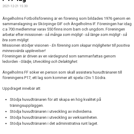
2021-12-21 15:30
MEDLEMS OCH TRÄNINGSAVGIFTER
Ängelholms Fotbollsförening är en förening som bildades 1976 genom en
sammanslagning av Skörpinge GIF och Ängelholms IF. Föreningen har idag
c:a 700 medlemmar varav 550 finns inom barn och ungdom. Föreningen
arbetar efter missionen
- så många som möjligt - så länge som möjligt - så
bra som möjligt.
Missionen stödjer visionen -
En f
örening som skapar möjligheter till positiva
minnesvärda upplevelser!
Föreningen är driven av en värdegrund som sammanfattas genom
ledorden
- Glädje, Utveckling och Delaktighet.
Ängelholms FF söker en person som skall assistera huvudtränaren till
föreningens P17, ett lag som kommer att spela i Div 1 Södra.
Uppdraget innebär att
Stödja huvudtränaren för att skapa en hög kvalitet på
träningsuppläggen.
Stödja huvudtränaren i utveckling av individerna.
Stödja huvudtränaren i utveckling av verksamheten.
Stödja huvudtränaren i det administrativa runt laget.