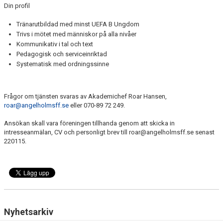
Din profil
Tränarutbildad med minst UEFA B Ungdom
Trivs i mötet med människor på alla nivåer
Kommunikativ i tal och text
Pedagogisk och serviceinriktad
Systematisk med ordningssinne
Frågor om tjänsten svaras av Akademichef Roar Hansen,
roar@angelholmsff.se
eller 070-89 72 249.
Ansökan skall vara föreningen tillhanda genom att skicka in
intresseanmälan, CV och personligt brev till roar@angelholmsff.se senast
220115.
Nyhetsarkiv