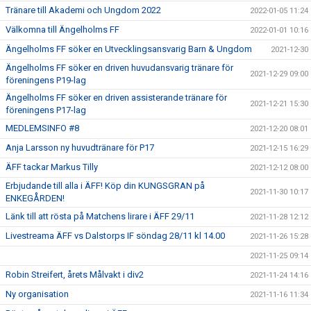
Tränare till Akademi och Ungdom 2022
2022-01-05 11:24
Välkomna till Ängelholms FF
2022-01-01 10:16
Ängelholms FF söker en Utvecklingsansvarig Barn & Ungdom
2021-12-30
Ängelholms FF söker en driven huvudansvarig tränare för
2021-12-29 09:00
föreningens P19-lag
Ängelholms FF söker en driven assisterande tränare för
2021-12-21 15:30
föreningens P17-lag
MEDLEMSINFO #8
2021-12-20 08:01
Anja Larsson ny huvudtränare för P17
2021-12-15 16:29
ÄFF tackar Markus Tilly
2021-12-12 08:00
Erbjudande till alla i ÄFF! Köp din KUNGSGRAN på
2021-11-30 10:17
ENKEGÅRDEN!
Länk till att rösta på Matchens lirare i ÄFF 29/11
2021-11-28 12:12
Livestreama ÄFF vs Dalstorps IF söndag 28/11 kl 14.00
2021-11-26 15:28
2021-11-25 09:14
Robin Streifert, årets Målvakt i div2
2021-11-24 14:16
Ny organisation
2021-11-16 11:34