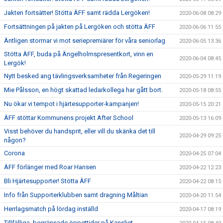
Jakten fortsätter! Stötta ÄFF samt rädda Lergöken!
2020-06-08 08:29
Fortsättningen på jakten på Lergöken och stötta ÄFF
2020-06-06 11:55
Äntligen stormar vi mot seriepremiärer för våra seniorlag
2020-06-05 13:36
Stötta ÄFF, buda på Ängelholmspresentkort, vinn en
2020-06-04 08:45
Lergök!
Nytt besked ang tävlingsverksamheter från Regeringen
2020-05-29 11:19
Mie Pålsson, en högt skattad ledarkollega har gått bort.
2020-05-18 08:55
Nu ökar vi tempot i hjärtesupporter-kampanjen!
2020-05-15 20:21
ÄFF stöttar Kommunens projekt After School
2020-05-13 16:09
Visst behöver du handsprit, eller vill du skänka det till
2020-04-29 09:25
någon?
Corona
2020-04-25 07:04
ÄFF förlänger med Roar Hansen
2020-04-22 12:23
Bli Hjärtesupporter! Stötta ÄFF
2020-04-22 08:15
Info från Supporterklubben samt dragning Måltian
2020-04-20 11:54
Herrlagsmatch på lördag inställd
2020-04-17 08:19
Tillfälliga, begränsade öppettider på Kansliet