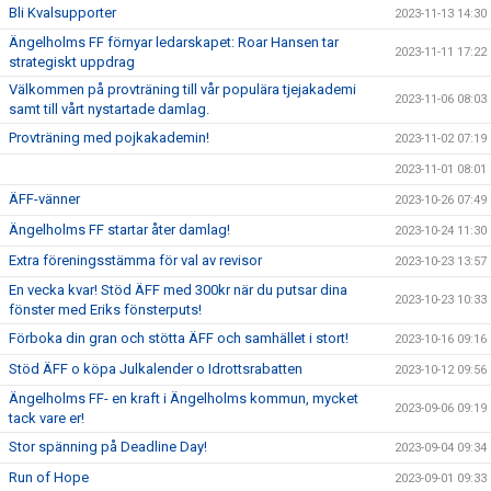
Bli Kvalsupporter
2023-11-13 14:30
Ängelholms FF förnyar ledarskapet: Roar Hansen tar
2023-11-11 17:22
strategiskt uppdrag
Välkommen på provträning till vår populära tjejakademi
2023-11-06 08:03
samt till vårt nystartade damlag.
Provträning med pojkakademin!
2023-11-02 07:19
2023-11-01 08:01
ÄFF-vänner
2023-10-26 07:49
Ängelholms FF startar åter damlag!
2023-10-24 11:30
Extra föreningsstämma för val av revisor
2023-10-23 13:57
En vecka kvar! Stöd ÄFF med 300kr när du putsar dina
2023-10-23 10:33
fönster med Eriks fönsterputs!
Förboka din gran och stötta ÄFF och samhället i stort!
2023-10-16 09:16
Stöd ÄFF o köpa Julkalender o Idrottsrabatten
2023-10-12 09:56
Ängelholms FF- en kraft i Ängelholms kommun, mycket
2023-09-06 09:19
tack vare er!
Stor spänning på Deadline Day!
2023-09-04 09:34
Run of Hope
2023-09-01 09:33