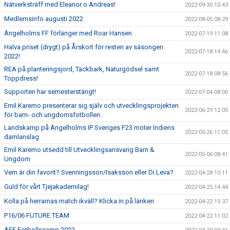
Nätverksträff med Eleanor o Andreas!
2022-09-30 10:43
Medlemsinfo augusti 2022
2022-08-05 08:29
Ängelholms FF förlänger med Roar Hansen
2022-07-19 11:08
Halva priset (drygt) på Årskort för resten av säsongen
2022-07-18 14:46
2022!
REA på planteringsjord, Täckbark, Naturgödsel samt
2022-07-18 08:56
Toppdress!
Supporten har semesterstängt!
2022-07-04 08:00
Emil Karemo presenterar sig själv och utvecklingsprojekten
2022-06-29 12:05
för barn- och ungdomsfotbollen.
Landskamp på Ängelholms IP Sveriges F23 möter Indiens
2022-05-26 11:05
damlanslag
Emil Karemo utsedd till Utvecklingsansvarig Barn &
2022-05-06 08:41
Ungdom
Vem är din favorit? Svenningsson/Isaksson eller Di Leva?
2022-04-28 10:11
Guld för vårt Tjejakademilag!
2022-04-25 14:44
Kolla på herrarnas match ikväll? Klicka in på länken
2022-04-22 15:37
P16/06 FUTURE TEAM
2022-04-22 11:02
ÄFF Fotbollscamp 2022