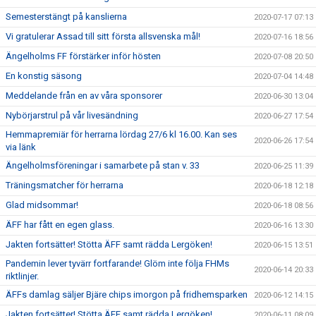
Semesterstängt på kanslierna
2020-07-17 07:13
Vi gratulerar Assad till sitt första allsvenska mål!
2020-07-16 18:56
Ängelholms FF förstärker inför hösten
2020-07-08 20:50
En konstig säsong
2020-07-04 14:48
Meddelande från en av våra sponsorer
2020-06-30 13:04
Nybörjarstrul på vår livesändning
2020-06-27 17:54
Hemmapremiär för herrarna lördag 27/6 kl 16.00. Kan ses
2020-06-26 17:54
via länk
Ängelholmsföreningar i samarbete på stan v. 33
2020-06-25 11:39
Träningsmatcher för herrarna
2020-06-18 12:18
Glad midsommar!
2020-06-18 08:56
ÄFF har fått en egen glass.
2020-06-16 13:30
Jakten fortsätter! Stötta ÄFF samt rädda Lergöken!
2020-06-15 13:51
Pandemin lever tyvärr fortfarande! Glöm inte följa FHMs
2020-06-14 20:33
riktlinjer.
ÄFFs damlag säljer Bjäre chips imorgon på fridhemsparken
2020-06-12 14:15
Jakten fortsätter! Stötta ÄFF samt rädda Lergöken!
2020-06-11 08:09