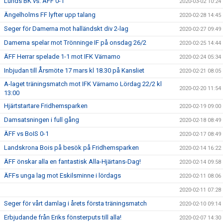
Lunds BK vs. ÄFF 0-1
2020-03-02 10:24
Ängelholms FF lyfter upp talang
2020-02-28 14:45
Seger för Damerna mot halländskt div 2-lag
2020-02-27 09:49
Damerna spelar mot Trönninge IF på onsdag 26/2
2020-02-25 14:44
ÄFF Herrar spelade 1-1 mot IFK Värnamo
2020-02-24 05:34
Inbjudan till Årsmöte 17 mars kl 18.30 på Kansliet
2020-02-21 08:05
A-laget träningsmatch mot IFK Värnamo Lördag 22/2 kl
2020-02-20 11:54
13:00
Hjärtstartare Fridhemsparken
2020-02-19 09:00
Damsatsningen i full gång
2020-02-18 08:49
ÄFF vs BoIS 0-1
2020-02-17 08:49
Landskrona Bois på besök på Fridhemsparken
2020-02-14 16:22
ÄFF önskar alla en fantastisk Alla-Hjärtans-Dag!
2020-02-14 09:58
ÄFFs unga lag mot Eskilsminne i lördags
2020-02-11 08:06
2020-02-11 07:28
Seger för vårt damlag i årets första träningsmatch
2020-02-10 09:14
Erbjudande från Eriks fönsterputs till alla!
2020-02-07 14:30