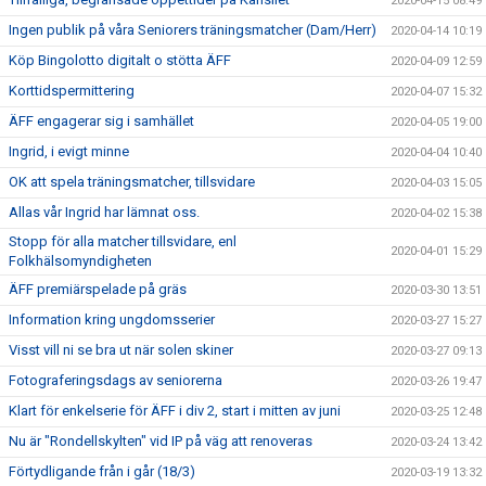
2020-04-15 08:49
Ingen publik på våra Seniorers träningsmatcher (Dam/Herr)
2020-04-14 10:19
Köp Bingolotto digitalt o stötta ÄFF
2020-04-09 12:59
Korttidspermittering
2020-04-07 15:32
ÄFF engagerar sig i samhället
2020-04-05 19:00
Ingrid, i evigt minne
2020-04-04 10:40
OK att spela träningsmatcher, tillsvidare
2020-04-03 15:05
Allas vår Ingrid har lämnat oss.
2020-04-02 15:38
Stopp för alla matcher tillsvidare, enl
2020-04-01 15:29
Folkhälsomyndigheten
ÄFF premiärspelade på gräs
2020-03-30 13:51
Information kring ungdomsserier
2020-03-27 15:27
Visst vill ni se bra ut när solen skiner
2020-03-27 09:13
Fotograferingsdags av seniorerna
2020-03-26 19:47
Klart för enkelserie för ÄFF i div 2, start i mitten av juni
2020-03-25 12:48
Nu är "Rondellskylten" vid IP på väg att renoveras
2020-03-24 13:42
Förtydligande från i går (18/3)
2020-03-19 13:32