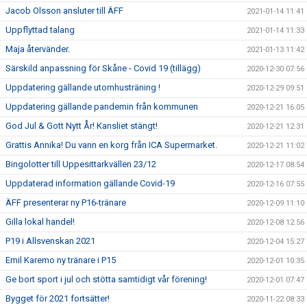
Jacob Olsson ansluter till ÄFF
2021-01-14 11:41
Uppflyttad talang
2021-01-14 11:33
Maja återvänder.
2021-01-13 11:42
Särskild anpassning för Skåne - Covid 19 (tillägg)
2020-12-30 07:56
Uppdatering gällande utomhusträning !
2020-12-29 09:51
Uppdatering gällande pandemin från kommunen
2020-12-21 16:05
God Jul & Gott Nytt År! Kansliet stängt!
2020-12-21 12:31
Grattis Annika! Du vann en korg från ICA Supermarket.
2020-12-21 11:02
Bingolotter till Uppesittarkvällen 23/12
2020-12-17 08:54
Uppdaterad information gällande Covid-19
2020-12-16 07:55
ÄFF presenterar ny P16-tränare
2020-12-09 11:10
Gilla lokal handel!
2020-12-08 12:56
P19 i Allsvenskan 2021
2020-12-04 15:27
Emil Karemo ny tränare i P15
2020-12-01 10:35
Ge bort sport i jul och stötta samtidigt vår förening!
2020-12-01 07:47
Bygget för 2021 fortsätter!
2020-11-22 08:33