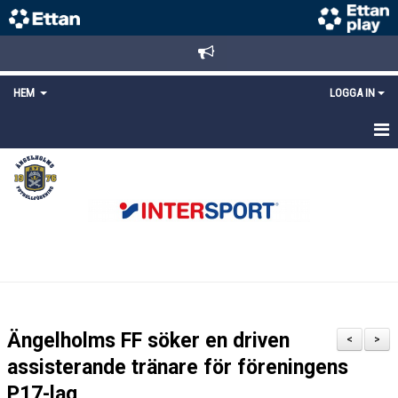
HEM
LOGGA IN
STARTSIDA
NYHETER
ANMÄLAN/REGISTRERING
POLICYS
FÖRKÖP BILJETTER
Ängelholms FF söker en driven
<
>
LÄNKAR
assisterande tränare för föreningens
P17-lag