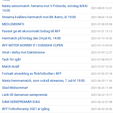
Nästa seniormatch: herrarna mot V Frölunda, söndag 8/8 kl
2021-08-05 16:51
14.00
Streama kvällens herrmatch mot BK Astrio, kl 19:00
2021-08-04 14:54
MEDLEMSINFO
2021-07-28 09:58
Passivt ge ett ekonomiskt bidrag till ÄFF
2021-07-21 15:13
Herrmatch på lördag den 24 juli KL 14:00
2021-07-19 10:35
ÄFF MÖTER NORRBY IF I SVENSKA CUPEN
2021-07-15 09:53
Vinst i derby mot Eskilsminne
2021-07-09 12:27
Tack för igår!
2021-07-08 09:57
Match ikväll
2021-07-07 10:33
Fortsatt utveckling av flickfotbollen i ÄFF
2021-07-05 07:18
Nästa hemmamatch, som också streamas, 7 Juli kl 19:00
2021-06-29 11:36
Glad Midsommar!
2021-06-25 11:48
Länk till damernas seriepremiär.
2021-06-22 19:17
DAM SERIEPREMIÄR IDAG
2021-06-22 07:08
ÄFF Fotbollscamp 2021 är igång
2021-06-20 20:36