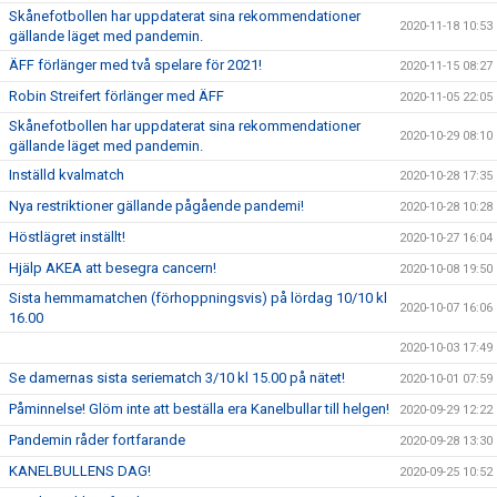
Skånefotbollen har uppdaterat sina rekommendationer
2020-11-18 10:53
gällande läget med pandemin.
ÄFF förlänger med två spelare för 2021!
2020-11-15 08:27
Robin Streifert förlänger med ÄFF
2020-11-05 22:05
Skånefotbollen har uppdaterat sina rekommendationer
2020-10-29 08:10
gällande läget med pandemin.
Inställd kvalmatch
2020-10-28 17:35
Nya restriktioner gällande pågående pandemi!
2020-10-28 10:28
Höstlägret inställt!
2020-10-27 16:04
Hjälp AKEA att besegra cancern!
2020-10-08 19:50
Sista hemmamatchen (förhoppningsvis) på lördag 10/10 kl
2020-10-07 16:06
16.00
2020-10-03 17:49
Se damernas sista seriematch 3/10 kl 15.00 på nätet!
2020-10-01 07:59
Påminnelse! Glöm inte att beställa era Kanelbullar till helgen!
2020-09-29 12:22
Pandemin råder fortfarande
2020-09-28 13:30
KANELBULLENS DAG!
2020-09-25 10:52