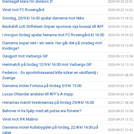
Damlaget klara för division 2!
2020-09-23 22:01
Vinst mot FC Rosengård
2020-09-22 16:02
Söndag, 20/9 kl 16.00 spelar damerna mot Nike
2020-09-19 18:52
Backahill och Stiftelsen Gripen sponsrar nya bussar till ÄFF
2020-09-19 06:21
I morgon lördag spelar herrarna mot FC Rosengård kl 16.00
2020-09-18 09:33
Damerna sopar rent i sin serie. Hur går det på onsdag mot
2020-09-14 10:40
Kvidinge?
Oavgjort mot Varbergs GIF
2020-09-12 19:58
Herrmatch på lördag 12/9 kl 16.00 mot Varbergs GIF
2020-09-10 12:10
Federico - En sportintresserad kille söker en värdfamilj i
2020-09-07 08:30
Sverige
Damerna möter Fortuna på lördag 5/9 kl 15.00
2020-09-04 15:01
Lucas Ohlander ansluter till ÄFF’s A-trupp
2020-09-03 16:58
Herrarnas match livestreamas på lördag 29/8 kl 16.00
2020-08-27 08:38
Behöver ni ha hjälp med att putsa era fönster?
2020-08-25 10:58
Vinst mot IFK Malmö
2020-08-24 15:32
Damerna möter Kullabygden på lördag, 22/8 kl 14.00 på
2020-08-21 12:42
nätet