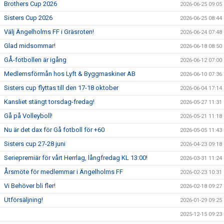
Brothers Cup 2026
2026-06-25 09:05
Sisters Cup 2026
2026-06-25 08:44
Välj Ängelholms FF i Gräsroten!
2026-06-24 07:48
Glad midsommar!
2026-06-18 08:50
GÅ-fotbollen är igång
2026-06-12 07:00
Medlemsförmån hos Lyft & Byggmaskiner AB
2026-06-10 07:36
Sisters cup flyttas till den 17-18 oktober
2026-06-04 17:14
Kansliet stängt torsdag-fredag!
2026-05-27 11:31
Gå på Volleyboll!
2026-05-21 11:18
Nu är det dax för Gå fotboll för +60
2026-05-05 11:43
Sisters cup 27-28 juni
2026-04-23 09:18
Seriepremiär för vårt Herrlag, långfredag KL 13:00!
2026-03-31 11:24
Årsmöte för medlemmar i Ängelholms FF
2026-02-23 10:31
Vi Behöver bli fler!
2026-02-18 09:27
Utförsäljning!
2026-01-29 09:25
2025-12-15 09:23