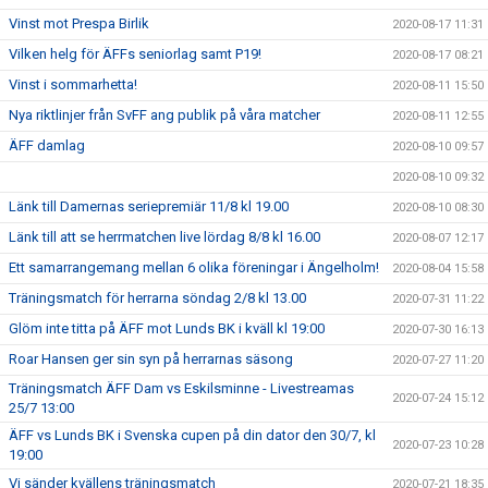
Vinst mot Prespa Birlik
2020-08-17 11:31
Vilken helg för ÄFFs seniorlag samt P19!
2020-08-17 08:21
Vinst i sommarhetta!
2020-08-11 15:50
Nya riktlinjer från SvFF ang publik på våra matcher
2020-08-11 12:55
ÄFF damlag
2020-08-10 09:57
2020-08-10 09:32
Länk till Damernas seriepremiär 11/8 kl 19.00
2020-08-10 08:30
Länk till att se herrmatchen live lördag 8/8 kl 16.00
2020-08-07 12:17
Ett samarrangemang mellan 6 olika föreningar i Ängelholm!
2020-08-04 15:58
Träningsmatch för herrarna söndag 2/8 kl 13.00
2020-07-31 11:22
Glöm inte titta på ÄFF mot Lunds BK i kväll kl 19:00
2020-07-30 16:13
Roar Hansen ger sin syn på herrarnas säsong
2020-07-27 11:20
Träningsmatch ÄFF Dam vs Eskilsminne - Livestreamas
2020-07-24 15:12
25/7 13:00
ÄFF vs Lunds BK i Svenska cupen på din dator den 30/7, kl
2020-07-23 10:28
19:00
Vi sänder kvällens träningsmatch
2020-07-21 18:35