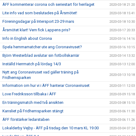
ÄFF kommenterar corona och seriestart för herrlaget
2020-03-18 21:20
Lite info vad som beslutades på Årsmötet!
2020-03-18 15:41
Föreningsdagar på Intersport 23-29 mars
2020-03-18 10:30
Årsmötet klart! Vem fick Lappens pris?
2020-03-17 20:33
Info in English about Corona
2020-03-16 14:16
Spela hemmamatcher ute ang Coronaviruset?
2020-03-16 10:15
Björn Westerblad avslutar sin fotbollskarriär
2020-03-14 13:32
Inställd Herrmatch på lördag 14/3
2020-03-13 12:00
Nytt ang Coronaviruset vad gäller träning på
2020-03-13 10:18
Fridhemsparken
Information om hur vi i ÄFF hanterar Coronaviruset
2020-03-11 12:03
Love Fredriksson tillbaka i ÄFF
2020-03-09 15:18
En träningsmatch med två ansikten
2020-03-08 15:10
Kansliet på Fridhemsparken stängt
2020-03-06 11:30
ÄFF förstärker ledarstaben
2020-03-06 11:26
Lokalderby Vejby - ÄFF på tisdag den 10 mars KL 19.00
2020-03-04 07:24