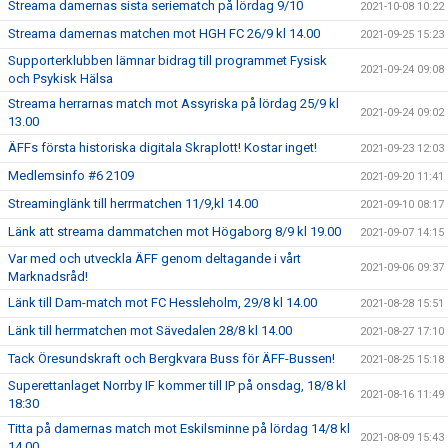
Streama damernas sista seriematch på lördag 9/10
2021-10-08 10:22
Streama damernas matchen mot HGH FC 26/9 kl 14.00
2021-09-25 15:23
Supporterklubben lämnar bidrag till programmet Fysisk
2021-09-24 09:08
och Psykisk Hälsa
Streama herrarnas match mot Assyriska på lördag 25/9 kl
2021-09-24 09:02
13.00
ÄFFs första historiska digitala Skraplott! Kostar inget!
2021-09-23 12:03
Medlemsinfo #6 2109
2021-09-20 11:41
Streaminglänk till herrmatchen 11/9,kl 14.00
2021-09-10 08:17
Länk att streama dammatchen mot Högaborg 8/9 kl 19.00
2021-09-07 14:15
Var med och utveckla ÄFF genom deltagande i vårt
2021-09-06 09:37
Marknadsråd!
Länk till Dam-match mot FC Hessleholm, 29/8 kl 14.00
2021-08-28 15:51
Länk till herrmatchen mot Sävedalen 28/8 kl 14.00
2021-08-27 17:10
Tack Öresundskraft och Bergkvara Buss för ÄFF-Bussen!
2021-08-25 15:18
Superettanlaget Norrby IF kommer till IP på onsdag, 18/8 kl
2021-08-16 11:49
18:30
Titta på damernas match mot Eskilsminne på lördag 14/8 kl
2021-08-09 15:43
14.00