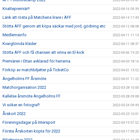
2022-04-20 09:41
Knattepremiär!!
2022-04-16 09:39
Länk att rösta på Matchens lirare i ÄFF
2022-04-14 17:49
Stötta ÄFF genom att köpa säckar med jord, gödning etc
2022-04-12 08:08
Medlemsinfo
2022-04-11 11:13
Kvarglömda kläder
2022-04-11 08:37
Stötta ÄFF och få chansen att vinna en El-kick
2022-04-06 19:20
Premiären i Ettan avklarad för herrarna.
2022-04-03 18:16
Förköp av matchbiljetter på TicketCo
2022-04-01 13:52
Ängelholms FF Årsmöte
2022-04-01 11:22
Matchorganisation 2022
2022-03-28 10:00
Kallelse årsmöte Ängelholms FF
2022-03-28 09:08
Vi söker en fotograf!
2022-03-24 09:49
Årskort 2022
2022-03-23 10:01
Föreningsdagar på Intersport
2022-03-19 07:52
Första Årskorten köpta för 2022
2022-03-17 09:20
Biljettpriser 2022