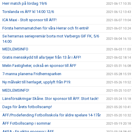
Herr match på lördag 19/6
2021-06-17 10:35
Torslanda vs ÄFF kl 14:00 12/6
2021-06-12 13:43
ICA Maxi - Stolt sponsor till ÄFF!
2021-06-07 19:04
Första hemmamatchen för våra Herrar och fri entré!
2021-06-07 10:24
Se herrarnas seriepremiär borta mot Varbergs GIF FK, 5/6
2021-06-04 16:10
14.00
MEDLEMSINFO
2021-06-03 11:03
Gratis mensskydd till alla tjejer från 13 år i ÄFF!
2021-06-02 18:14
Melin Fastigheter, också en sponsor till ÄFF
2021-05-31 16:08
7-manna planerna Fridhemsparken
2021-05-28 15:59
Ny målvakt till herrlaget, upplyft från P19.
2021-05-26 19:52
MEDLEMSINFO!
2021-05-25 10:07
Länsförsäkringar Skåne. Stor sponsor till ÄFF. Stort tack!
2021-05-24 15:18
Dags för årets fotbollscamp!
2021-05-20 10:41
ÄFF/Prodefending Fotbollsskola för äldre spelare 14-17år
2021-05-20 10:32
ÄFF Fotbollscamp i sommar
2021-05-19 20:18
AKEA - En viktig sponsor i ÄFF
2021-05-18 08:40