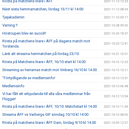
Rösta på matchens lirare i ÄFF
2021-11-13 13:23
Näst sista hemmamatchen, lördag 13/11 kl 14:00
2021-11-12 08:54
Tjejakademin
2021-11-10 09:17
Varning !!
2021-10-28 09:55
Höstcupen blev en succé!!
2021-10-24 18:37
Rösta på matchens lirare i ÄFF på dagens match mot
2021-10-23 12:41
Torslanda.
Länk att streama herrmatchen på lördag 23/10
2021-10-21 10:51
Rösta på Matchens lirare i ÄFF, 16/10 start kl 14.00
2021-10-16 12:23
Streaming av herrarnas match mot Vinberg 16/10 kl 14.00
2021-10-15 10:11
”Förtydligande av medlemsinfo!
2021-10-13 13:31
Medlemsinfo
2021-10-13 06:48
Vi har fått ett erbjudande till alla våra medlemmar från
2021-10-12 13:34
Flügger!
Rösta på matchens lirare i ÄFF, 10/10. Matchstart kl 14.00
2021-10-10 11:04
Streama ÄFF vs Varbergs GIF söndag 10/10 kl 14:00
2021-10-10 08:05
Rösta på matchens lirare i ÄFF Dam, lördag 9/10 kl 14.00
2021-10-09 12:57