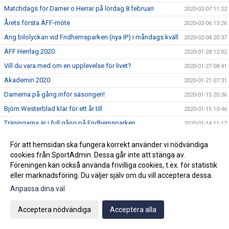
Matchdags för Damer o Herrar på lördag 8 februari
2020-02-07 11:22
Årets första ÄFF-möte
2020-02-06 13:26
Ang bilolyckan vid Fridhemsparken (nya IP) i måndags kväll
2020-02-04 20:37
ÄFF Herrlag 2020
2020-01-28 12:02
Vill du vara med om en upplevelse för livet?
2020-01-27 08:41
Akademin 2020
2020-01-21 07:31
Damerna på gång inför säsongen!
2020-01-15 20:36
Björn Westerblad klar för ett år till
2020-01-15 10:46
Träningarna är i full gång på Fridhemsparken
2020-01-14 11:17
Julhälsning!
2019-12-20 07:42
För att hemsidan ska fungera korrekt använder vi nödvändiga
2019-12-18 08:54
cookies från SportAdmin. Dessa går inte att stänga av.
Föreningen kan också använda frivilliga cookies, t.ex. för statistik
3:e advent=3 stjärnor
2019-12-15 15:16
eller marknadsföring. Du väljer själv om du vill acceptera dessa.
Ny klubbchef tillsatt.
2019-12-12 11:59
Anpassa dina val
Wilma Törnqvist klar för ÄFF
2019-12-09 11:53
Klubbchefen slutar i ÄFF
Acceptera nödvändiga
Acceptera alla
2019-12-02 09:58
2019-11-26 09:44