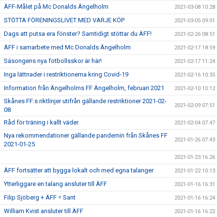
ÄFF-Målet på Mc Donalds Ängelholm
2021-03-08 10:28
STÖTTA FÖRENINGSLIVET MED VARJE KÖP
2021-03-05 09:01
Dags att putsa era fönster? Samtidigt stöttar du ÄFF!
2021-02-26 08:51
ÄFF i samarbete med Mc Donalds Ängelholm
2021-02-17 18:59
Säsongens nya fotbollsskor är här!
2021-02-17 11:24
Inga lättnader i restriktionerna kring Covid-19
2021-02-16 10:35
Information från Ängelholms FF Ängelholm, februari 2021
2021-02-10 10:12
Skånes FF:s riktlinjer utifrån gällande restriktioner 2021-02-
2021-02-09 07:51
08
Råd för träning i kallt väder.
2021-02-04 07:47
Nya rekommendationer gällande pandemin från Skånes FF
2021-01-26 07:43
2021-01-25
2021-01-23 16:26
ÄFF fortsätter att bygga lokalt och med egna talanger
2021-01-22 10:13
Ytterliggare en talang ansluter till ÄFF
2021-01-16 16:31
Filip Sjöberg + ÄFF = Sant
2021-01-16 16:24
William Kvist ansluter till ÄFF
2021-01-16 16:22