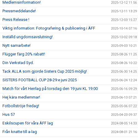
Medlemsinformation!
2025-12-12 11:56
Pressmeddelande!
2025-12-11 13:29
Press Release !
2025-12-03 15:27
Viktig information: Fotografering & publicering i ÄFF
2025-10-14 07:16
Inställd ungdomsavslutning!
2025-10-02 09:18
Nytt samarbete!
2025-09-03 10:21
Flügger färg 20% rabatt!
2025-08-26 11:25
Din Verkstad Syd.
2025-08-26 10:22
Tack ALLA som gjorde Sisters Cup 2025 möjlig!
2025-06-30 14:25
SISTERS FOOTBALL CUP 28-29:e juni 2025
2025-06-24 12:24
Match för vårt Herrlag på torsdag den 19 juni KL 19:00
2025-06-16 09:29
Hej kära medlemmar!
2025-06-13 07:21
Fotbollströje fredag!
2025-05-06 07:22
Hus 57
2025-04-23 09:37
Eskilscupen för våra ÄFF lag
2024-08-05 14:33
Från knatte till a-lag
2024-08-01 21:16