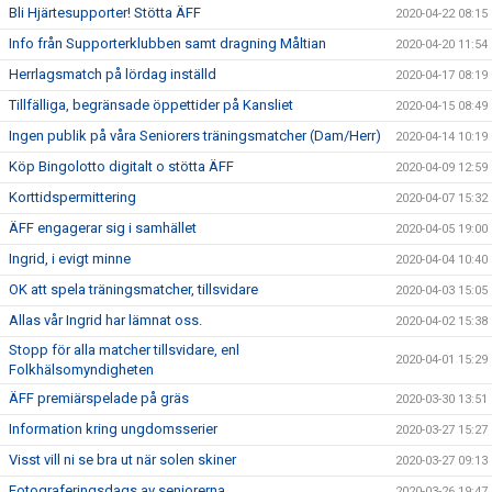
Bli Hjärtesupporter! Stötta ÄFF
2020-04-22 08:15
Info från Supporterklubben samt dragning Måltian
2020-04-20 11:54
Herrlagsmatch på lördag inställd
2020-04-17 08:19
Tillfälliga, begränsade öppettider på Kansliet
2020-04-15 08:49
Ingen publik på våra Seniorers träningsmatcher (Dam/Herr)
2020-04-14 10:19
Köp Bingolotto digitalt o stötta ÄFF
2020-04-09 12:59
Korttidspermittering
2020-04-07 15:32
ÄFF engagerar sig i samhället
2020-04-05 19:00
Ingrid, i evigt minne
2020-04-04 10:40
OK att spela träningsmatcher, tillsvidare
2020-04-03 15:05
Allas vår Ingrid har lämnat oss.
2020-04-02 15:38
Stopp för alla matcher tillsvidare, enl
2020-04-01 15:29
Folkhälsomyndigheten
ÄFF premiärspelade på gräs
2020-03-30 13:51
Information kring ungdomsserier
2020-03-27 15:27
Visst vill ni se bra ut när solen skiner
2020-03-27 09:13
Fotograferingsdags av seniorerna
2020-03-26 19:47