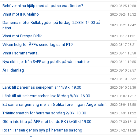
Behöver ni ha hjälp med att putsa era fönster?
2020-08-25 10:58
Vinst mot IFK Malmö
2020-08-24 15:32
Damerna möter Kullabygden på lördag, 22/8 kl 14.00 på
2020-08-21 12:42
nätet
Vinst mot Prespa Birlik
2020-08-17 11:31
Vilken helg för ÄFFs seniorlag samt P19!
2020-08-17 08:21
Vinst i sommarhetta!
2020-08-11 15:50
Nya riktlinjer från SvFF ang publik på våra matcher
2020-08-11 12:55
ÄFF damlag
2020-08-10 09:57
2020-08-10 09:32
Länk till Damernas seriepremiär 11/8 kl 19.00
2020-08-10 08:30
Länk till att se herrmatchen live lördag 8/8 kl 16.00
2020-08-07 12:17
Ett samarrangemang mellan 6 olika föreningar i Ängelholm!
2020-08-04 15:58
Träningsmatch för herrarna söndag 2/8 kl 13.00
2020-07-31 11:22
Glöm inte titta på ÄFF mot Lunds BK i kväll kl 19:00
2020-07-30 16:13
Roar Hansen ger sin syn på herrarnas säsong
2020-07-27 11:20