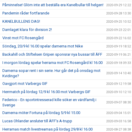
Påminnelse! Glöm inte att beställa era Kanelbullar till helgen!
2020-09-29 12:22
Pandemin råder fortfarande
2020-09-28 13:30
KANELBULLENS DAG!
2020-09-25 10:52
Damlaget klara för division 2!
2020-09-23 22:01
Vinst mot FC Rosengård
2020-09-22 16:02
Söndag, 20/9 kl 16.00 spelar damerna mot Nike
2020-09-19 18:52
Backahill och Stiftelsen Gripen sponsrar nya bussar till ÄFF
2020-09-19 06:21
I morgon lördag spelar herrarna mot FC Rosengård kl 16.00
2020-09-18 09:33
Damerna sopar rent i sin serie. Hur går det på onsdag mot
2020-09-14 10:40
Kvidinge?
Oavgjort mot Varbergs GIF
2020-09-12 19:58
Herrmatch på lördag 12/9 kl 16.00 mot Varbergs GIF
2020-09-10 12:10
Federico - En sportintresserad kille söker en värdfamilj i
2020-09-07 08:30
Sverige
Damerna möter Fortuna på lördag 5/9 kl 15.00
2020-09-04 15:01
Lucas Ohlander ansluter till ÄFF’s A-trupp
2020-09-03 16:58
Herrarnas match livestreamas på lördag 29/8 kl 16.00
2020-08-27 08:38