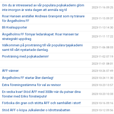
Om du är intresserad av vår populära pojkakademi glöm
2023-11-16 09:25
inte imorgon är sista dagen att anmäla sig til
Roar Hansen anställer Andreas Granqvist som ny tränare
2023-11-15 09:37
för Ängelholms FF
Bli Kvalsupporter
2023-11-13 14:30
Ängelholms FF förnyar ledarskapet: Roar Hansen tar
2023-11-11 17:22
strategiskt uppdrag
Välkommen på provträning till vår populära tjejakademi
2023-11-06 08:03
samt till vårt nystartade damlag.
Provträning med pojkakademin!
2023-11-02 07:19
2023-11-01 08:01
ÄFF-vänner
2023-10-26 07:49
Ängelholms FF startar åter damlag!
2023-10-24 11:30
Extra föreningsstämma för val av revisor
2023-10-23 13:57
En vecka kvar! Stöd ÄFF med 300kr när du putsar dina
2023-10-23 10:33
fönster med Eriks fönsterputs!
Förboka din gran och stötta ÄFF och samhället i stort!
2023-10-16 09:16
Stöd ÄFF o köpa Julkalender o Idrottsrabatten
2023-10-12 09:56