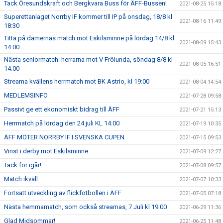
Tack Öresundskraft och Bergkvara Buss för ÄFF-Bussen!
2021-08-25 15:18
Superettanlaget Norrby IF kommer till IP på onsdag, 18/8 kl
2021-08-16 11:49
18:30
Titta på damernas match mot Eskilsminne på lördag 14/8 kl
2021-08-09 15:43
14.00
Nästa seniormatch: herrarna mot V Frölunda, söndag 8/8 kl
2021-08-05 16:51
14.00
Streama kvällens herrmatch mot BK Astrio, kl 19:00
2021-08-04 14:54
MEDLEMSINFO
2021-07-28 09:58
Passivt ge ett ekonomiskt bidrag till ÄFF
2021-07-21 15:13
Herrmatch på lördag den 24 juli KL 14:00
2021-07-19 10:35
ÄFF MÖTER NORRBY IF I SVENSKA CUPEN
2021-07-15 09:53
Vinst i derby mot Eskilsminne
2021-07-09 12:27
Tack för igår!
2021-07-08 09:57
Match ikväll
2021-07-07 10:33
Fortsatt utveckling av flickfotbollen i ÄFF
2021-07-05 07:18
Nästa hemmamatch, som också streamas, 7 Juli kl 19:00
2021-06-29 11:36
Glad Midsommar!
2021-06-25 11:48