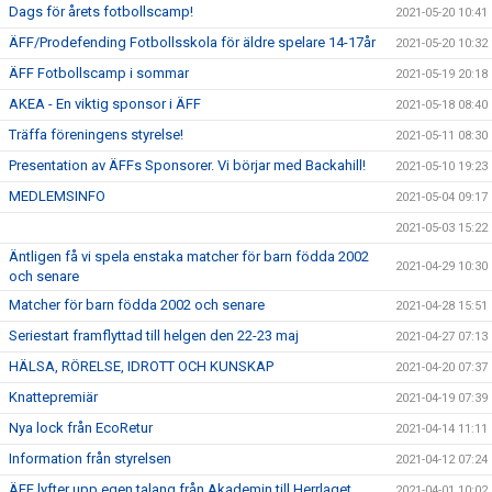
Dags för årets fotbollscamp!
2021-05-20 10:41
ÄFF/Prodefending Fotbollsskola för äldre spelare 14-17år
2021-05-20 10:32
ÄFF Fotbollscamp i sommar
2021-05-19 20:18
AKEA - En viktig sponsor i ÄFF
2021-05-18 08:40
Träffa föreningens styrelse!
2021-05-11 08:30
Presentation av ÄFFs Sponsorer. Vi börjar med Backahill!
2021-05-10 19:23
MEDLEMSINFO
2021-05-04 09:17
2021-05-03 15:22
Äntligen få vi spela enstaka matcher för barn födda 2002
2021-04-29 10:30
och senare
Matcher för barn födda 2002 och senare
2021-04-28 15:51
Seriestart framflyttad till helgen den 22-23 maj
2021-04-27 07:13
HÄLSA, RÖRELSE, IDROTT OCH KUNSKAP
2021-04-20 07:37
Knattepremiär
2021-04-19 07:39
Nya lock från EcoRetur
2021-04-14 11:11
Information från styrelsen
2021-04-12 07:24
ÄFF lyfter upp egen talang från Akademin till Herrlaget
2021-04-01 10:02