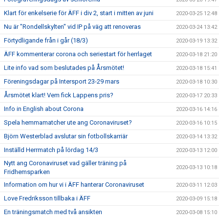
Klart för enkelserie för ÄFF i div 2, start i mitten av juni
2020-03-25 12:48
Nu är "Rondellskylten" vid IP på väg att renoveras
2020-03-24 13:42
Förtydligande från i går (18/3)
2020-03-19 13:32
ÄFF kommenterar corona och seriestart för herrlaget
2020-03-18 21:20
Lite info vad som beslutades på Årsmötet!
2020-03-18 15:41
Föreningsdagar på Intersport 23-29 mars
2020-03-18 10:30
Årsmötet klart! Vem fick Lappens pris?
2020-03-17 20:33
Info in English about Corona
2020-03-16 14:16
Spela hemmamatcher ute ang Coronaviruset?
2020-03-16 10:15
Björn Westerblad avslutar sin fotbollskarriär
2020-03-14 13:32
Inställd Herrmatch på lördag 14/3
2020-03-13 12:00
Nytt ang Coronaviruset vad gäller träning på
2020-03-13 10:18
Fridhemsparken
Information om hur vi i ÄFF hanterar Coronaviruset
2020-03-11 12:03
Love Fredriksson tillbaka i ÄFF
2020-03-09 15:18
En träningsmatch med två ansikten
2020-03-08 15:10