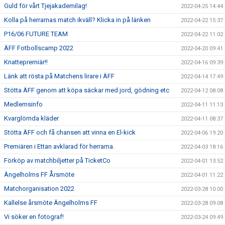
Guld för vårt Tjejakademilag!
2022-04-25 14:44
Kolla på herrarnas match ikväll? Klicka in på länken
2022-04-22 15:37
P16/06 FUTURE TEAM
2022-04-22 11:02
ÄFF Fotbollscamp 2022
2022-04-20 09:41
Knattepremiär!!
2022-04-16 09:39
Länk att rösta på Matchens lirare i ÄFF
2022-04-14 17:49
Stötta ÄFF genom att köpa säckar med jord, gödning etc
2022-04-12 08:08
Medlemsinfo
2022-04-11 11:13
Kvarglömda kläder
2022-04-11 08:37
Stötta ÄFF och få chansen att vinna en El-kick
2022-04-06 19:20
Premiären i Ettan avklarad för herrarna.
2022-04-03 18:16
Förköp av matchbiljetter på TicketCo
2022-04-01 13:52
Ängelholms FF Årsmöte
2022-04-01 11:22
Matchorganisation 2022
2022-03-28 10:00
Kallelse årsmöte Ängelholms FF
2022-03-28 09:08
Vi söker en fotograf!
2022-03-24 09:49