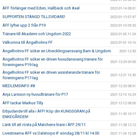
ÄFF förlänger med Edvin, Hallbäck och Axel
2022-01-14 08:01
SUPPORTEN STÄNGD TILLSVIDARE!
2022-01-13 07:47
ÄFF lyfter upp 2 från P19
2022-01-10 09:20
Tränare till Akademi och Ungdom 2022
2022-01-05 11:24
Välkomna till Ängelholms FF
2022-01-01 10:16
Ängelholms FF söker en Utvecklingsansvarig Barn & Ungdom
2021-12-30
Ängelholms FF söker en driven huvudansvarig tränare för
2021-12-29 09:00
föreningens P19-lag
Ängelholms FF söker en driven assisterande tränare för
2021-12-21 15:30
föreningens P17-lag
MEDLEMSINFO #8
2021-12-20 08:01
Anja Larsson ny huvudtränare för P17
2021-12-15 16:29
ÄFF tackar Markus Tilly
2021-12-12 08:00
Erbjudande till alla i ÄFF! Köp din KUNGSGRAN på
2021-11-30 10:17
ENKEGÅRDEN!
Länk till att rösta på Matchens lirare i ÄFF 29/11
2021-11-28 12:12
Livestreama ÄFF vs Dalstorps IF söndag 28/11 kl 14.00
2021-11-26 15:28