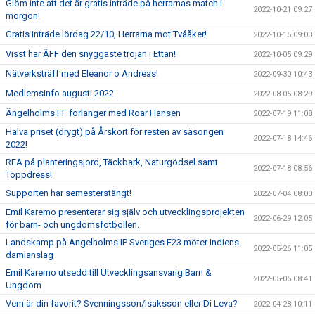
Glöm inte att det är gratis inträde på herrarnas match i
2022-10-21 09:27
morgon!
Gratis inträde lördag 22/10, Herrarna mot Tvååker!
2022-10-15 09:03
Visst har ÄFF den snyggaste tröjan i Ettan!
2022-10-05 09:29
Nätverksträff med Eleanor o Andreas!
2022-09-30 10:43
Medlemsinfo augusti 2022
2022-08-05 08:29
Ängelholms FF förlänger med Roar Hansen
2022-07-19 11:08
Halva priset (drygt) på Årskort för resten av säsongen
2022-07-18 14:46
2022!
REA på planteringsjord, Täckbark, Naturgödsel samt
2022-07-18 08:56
Toppdress!
Supporten har semesterstängt!
2022-07-04 08:00
Emil Karemo presenterar sig själv och utvecklingsprojekten
2022-06-29 12:05
för barn- och ungdomsfotbollen.
Landskamp på Ängelholms IP Sveriges F23 möter Indiens
2022-05-26 11:05
damlanslag
Emil Karemo utsedd till Utvecklingsansvarig Barn &
2022-05-06 08:41
Ungdom
Vem är din favorit? Svenningsson/Isaksson eller Di Leva?
2022-04-28 10:11