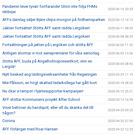
Pandemin lever tyvärr fortfarande! Glöm inte följa FHMs
2020-06-14 20:33
riktlinjer.
ÄFFs damlag säljer Bjäre chips imorgon på fridhemsparken
2020-06-12 14:15
Jakten fortsätter! Stötta ÄFF samt rädda Lergöken!
2020-06-11 08:09
Jakten fortsätter! Stötta ÄFF samt rädda Lergöken!
2020-06-08 08:29
Fortsättningen på jakten på Lergöken och stötta ÄFF
2020-06-06 11:55
Äntligen stormar vi mot seriepremiärer för våra seniorlag
2020-06-05 13:36
Stötta ÄFF, buda på Ängelholmspresentkort, vinn en
2020-06-04 08:45
Lergök!
Nytt besked ang tävlingsverksamheter från Regeringen
2020-05-29 11:19
Mie Pålsson, en högt skattad ledarkollega har gått bort.
2020-05-18 08:55
Nu ökar vi tempot i hjärtesupporter-kampanjen!
2020-05-15 20:21
ÄFF stöttar Kommunens projekt After School
2020-05-13 16:09
Visst behöver du handsprit, eller vill du skänka det till
2020-04-29 09:25
någon?
Corona
2020-04-25 07:04
ÄFF förlänger med Roar Hansen
2020-04-22 12:23