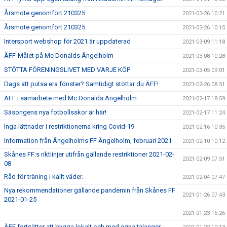
Årsmöte genomfört 210325
2021-03-26 10:21
Årsmöte genomfört 210325
2021-03-26 10:15
Intersport webshop för 2021 är uppdaterad
2021-03-09 11:18
ÄFF-Målet på Mc Donalds Ängelholm
2021-03-08 10:28
STÖTTA FÖRENINGSLIVET MED VARJE KÖP
2021-03-05 09:01
Dags att putsa era fönster? Samtidigt stöttar du ÄFF!
2021-02-26 08:51
ÄFF i samarbete med Mc Donalds Ängelholm
2021-02-17 18:59
Säsongens nya fotbollsskor är här!
2021-02-17 11:24
Inga lättnader i restriktionerna kring Covid-19
2021-02-16 10:35
Information från Ängelholms FF Ängelholm, februari 2021
2021-02-10 10:12
Skånes FF:s riktlinjer utifrån gällande restriktioner 2021-02-
2021-02-09 07:51
08
Råd för träning i kallt väder.
2021-02-04 07:47
Nya rekommendationer gällande pandemin från Skånes FF
2021-01-26 07:43
2021-01-25
2021-01-23 16:26
ÄFF fortsätter att bygga lokalt och med egna talanger