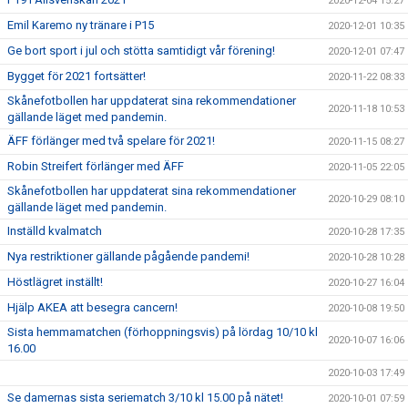
2020-12-04 15:27
Emil Karemo ny tränare i P15
2020-12-01 10:35
Ge bort sport i jul och stötta samtidigt vår förening!
2020-12-01 07:47
Bygget för 2021 fortsätter!
2020-11-22 08:33
Skånefotbollen har uppdaterat sina rekommendationer
2020-11-18 10:53
gällande läget med pandemin.
ÄFF förlänger med två spelare för 2021!
2020-11-15 08:27
Robin Streifert förlänger med ÄFF
2020-11-05 22:05
Skånefotbollen har uppdaterat sina rekommendationer
2020-10-29 08:10
gällande läget med pandemin.
Inställd kvalmatch
2020-10-28 17:35
Nya restriktioner gällande pågående pandemi!
2020-10-28 10:28
Höstlägret inställt!
2020-10-27 16:04
Hjälp AKEA att besegra cancern!
2020-10-08 19:50
Sista hemmamatchen (förhoppningsvis) på lördag 10/10 kl
2020-10-07 16:06
16.00
2020-10-03 17:49
Se damernas sista seriematch 3/10 kl 15.00 på nätet!
2020-10-01 07:59