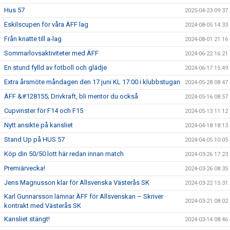
Hus 57
2025-04-23 09:37
Eskilscupen för våra ÄFF lag
2024-08-05 14:33
Från knatte till a-lag
2024-08-01 21:16
Sommarlovsaktiviteter med ÄFF
2024-06-22 16:21
En stund fylld av fotboll och glädje
2024-06-17 15:49
Extra årsmöte måndagen den 17 juni KL 17:00 i klubbstugan
2024-05-28 08:47
ÄFF &#128155; Drivkraft, bli mentor du också
2024-05-16 08:57
Cupvinster för F14 och F15
2024-05-13 11:12
Nytt ansikte på kansliet
2024-04-18 18:13
Stand Up på HUS 57
2024-04-05 10:05
Köp din 50/50 lott här redan innan match
2024-03-26 17:23
Premiärvecka!
2024-03-26 08:35
Jens Magnusson klar för Allsvenska Västerås SK
2024-03-22 15:31
Karl Gunnarsson lämnar ÄFF för Allsvenskan – Skriver
2024-03-21 08:02
kontrakt med Västerås SK
Kansliet stängt!
2024-03-14 08:46