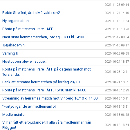
2021-11-25 09:14
Robin Streifert, årets Målvakt i div2
2021-11-24 14:16
Ny organisation
2021-11-16 11:34
Rösta på matchens lirare i ÄFF
2021-11-13 13:23
Näst sista hemmamatchen, lördag 13/11 kl 14:00
2021-11-12 08:54
Tjejakademin
2021-11-10 09:17
Varning !!
2021-10-28 09:55
Höstcupen blev en succé!!
2021-10-24 18:37
Rösta på matchens lirare i ÄFF på dagens match mot
2021-10-23 12:41
Torslanda.
Länk att streama herrmatchen på lördag 23/10
2021-10-21 10:51
Rösta på Matchens lirare i ÄFF, 16/10 start kl 14.00
2021-10-16 12:23
Streaming av herrarnas match mot Vinberg 16/10 kl 14.00
2021-10-15 10:11
”Förtydligande av medlemsinfo!
2021-10-13 13:31
Medlemsinfo
2021-10-13 06:48
Vi har fått ett erbjudande till alla våra medlemmar från
2021-10-12 13:34
Flügger!