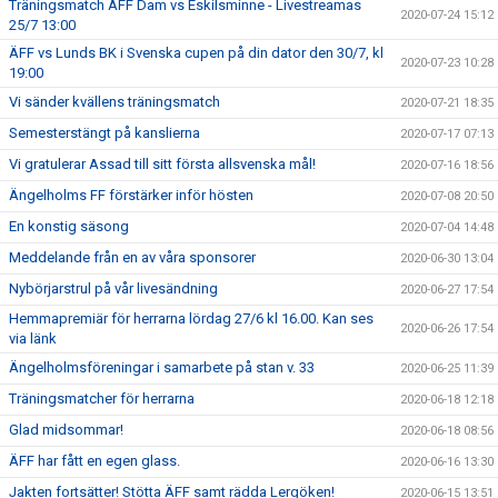
Träningsmatch ÄFF Dam vs Eskilsminne - Livestreamas
2020-07-24 15:12
25/7 13:00
ÄFF vs Lunds BK i Svenska cupen på din dator den 30/7, kl
2020-07-23 10:28
19:00
Vi sänder kvällens träningsmatch
2020-07-21 18:35
Semesterstängt på kanslierna
2020-07-17 07:13
Vi gratulerar Assad till sitt första allsvenska mål!
2020-07-16 18:56
Ängelholms FF förstärker inför hösten
2020-07-08 20:50
En konstig säsong
2020-07-04 14:48
Meddelande från en av våra sponsorer
2020-06-30 13:04
Nybörjarstrul på vår livesändning
2020-06-27 17:54
Hemmapremiär för herrarna lördag 27/6 kl 16.00. Kan ses
2020-06-26 17:54
via länk
Ängelholmsföreningar i samarbete på stan v. 33
2020-06-25 11:39
Träningsmatcher för herrarna
2020-06-18 12:18
Glad midsommar!
2020-06-18 08:56
ÄFF har fått en egen glass.
2020-06-16 13:30
Jakten fortsätter! Stötta ÄFF samt rädda Lergöken!
2020-06-15 13:51