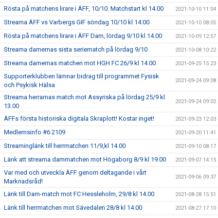
Rösta på matchens lirare i ÄFF, 10/10. Matchstart kl 14.00
2021-10-10 11:04
Streama ÄFF vs Varbergs GIF söndag 10/10 kl 14:00
2021-10-10 08:05
Rösta på matchens lirare i ÄFF Dam, lördag 9/10 kl 14.00
2021-10-09 12:57
Streama damernas sista seriematch på lördag 9/10
2021-10-08 10:22
Streama damernas matchen mot HGH FC 26/9 kl 14.00
2021-09-25 15:23
Supporterklubben lämnar bidrag till programmet Fysisk
2021-09-24 09:08
och Psykisk Hälsa
Streama herrarnas match mot Assyriska på lördag 25/9 kl
2021-09-24 09:02
13.00
ÄFFs första historiska digitala Skraplott! Kostar inget!
2021-09-23 12:03
Medlemsinfo #6 2109
2021-09-20 11:41
Streaminglänk till herrmatchen 11/9,kl 14.00
2021-09-10 08:17
Länk att streama dammatchen mot Högaborg 8/9 kl 19.00
2021-09-07 14:15
Var med och utveckla ÄFF genom deltagande i vårt
2021-09-06 09:37
Marknadsråd!
Länk till Dam-match mot FC Hessleholm, 29/8 kl 14.00
2021-08-28 15:51
Länk till herrmatchen mot Sävedalen 28/8 kl 14.00
2021-08-27 17:10