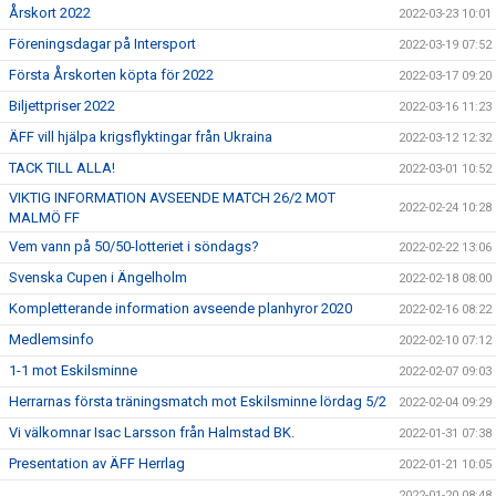
Årskort 2022
2022-03-23 10:01
Föreningsdagar på Intersport
2022-03-19 07:52
Första Årskorten köpta för 2022
2022-03-17 09:20
Biljettpriser 2022
2022-03-16 11:23
ÄFF vill hjälpa krigsflyktingar från Ukraina
2022-03-12 12:32
TACK TILL ALLA!
2022-03-01 10:52
VIKTIG INFORMATION AVSEENDE MATCH 26/2 MOT
2022-02-24 10:28
MALMÖ FF
Vem vann på 50/50-lotteriet i söndags?
2022-02-22 13:06
Svenska Cupen i Ängelholm
2022-02-18 08:00
Kompletterande information avseende planhyror 2020
2022-02-16 08:22
Medlemsinfo
2022-02-10 07:12
1-1 mot Eskilsminne
2022-02-07 09:03
Herrarnas första träningsmatch mot Eskilsminne lördag 5/2
2022-02-04 09:29
Vi välkomnar Isac Larsson från Halmstad BK.
2022-01-31 07:38
Presentation av ÄFF Herrlag
2022-01-21 10:05
2022-01-20 08:48