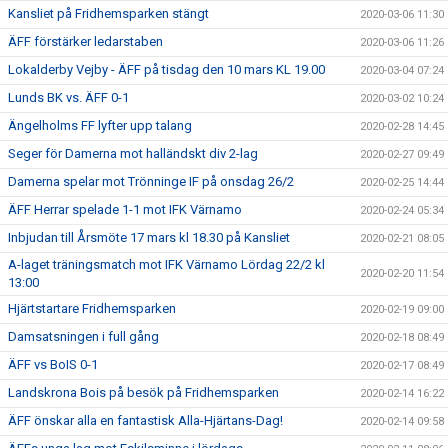
Kansliet på Fridhemsparken stängt
2020-03-06 11:30
ÄFF förstärker ledarstaben
2020-03-06 11:26
Lokalderby Vejby - ÄFF på tisdag den 10 mars KL 19.00
2020-03-04 07:24
Lunds BK vs. ÄFF 0-1
2020-03-02 10:24
Ängelholms FF lyfter upp talang
2020-02-28 14:45
Seger för Damerna mot halländskt div 2-lag
2020-02-27 09:49
Damerna spelar mot Trönninge IF på onsdag 26/2
2020-02-25 14:44
ÄFF Herrar spelade 1-1 mot IFK Värnamo
2020-02-24 05:34
Inbjudan till Årsmöte 17 mars kl 18.30 på Kansliet
2020-02-21 08:05
A-laget träningsmatch mot IFK Värnamo Lördag 22/2 kl
2020-02-20 11:54
13:00
Hjärtstartare Fridhemsparken
2020-02-19 09:00
Damsatsningen i full gång
2020-02-18 08:49
ÄFF vs BoIS 0-1
2020-02-17 08:49
Landskrona Bois på besök på Fridhemsparken
2020-02-14 16:22
ÄFF önskar alla en fantastisk Alla-Hjärtans-Dag!
2020-02-14 09:58