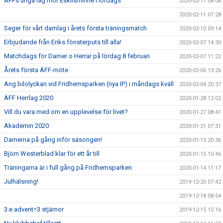
ÄFFs unga lag mot Eskilsminne i lördags
2020-02-11 08:06
2020-02-11 07:28
Seger för vårt damlag i årets första träningsmatch
2020-02-10 09:14
Erbjudande från Eriks fönsterputs till alla!
2020-02-07 14:30
Matchdags för Damer o Herrar på lördag 8 februari
2020-02-07 11:22
Årets första ÄFF-möte
2020-02-06 13:26
Ang bilolyckan vid Fridhemsparken (nya IP) i måndags kväll
2020-02-04 20:37
ÄFF Herrlag 2020
2020-01-28 12:02
Vill du vara med om en upplevelse för livet?
2020-01-27 08:41
Akademin 2020
2020-01-21 07:31
Damerna på gång inför säsongen!
2020-01-15 20:36
Björn Westerblad klar för ett år till
2020-01-15 10:46
Träningarna är i full gång på Fridhemsparken
2020-01-14 11:17
Julhälsning!
2019-12-20 07:42
2019-12-18 08:54
3:e advent=3 stjärnor
2019-12-15 15:16