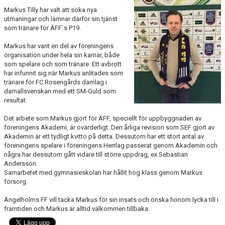
Markus Tilly har valt att söka nya
MEDLEMS OCH TRÄNINGSAVGIFTER
utmaningar och lämnar därför sin tjänst
som tränare för ÄFF´s P19.
Markus har varit en del av föreningens
organisation under hela sin karriär, både
som spelare och som tränare. Ett avbrott
har infunnit sig när Markus anlitades som
tränare för FC Rosengårds damlag i
damallsvenskan med ett SM-Guld som
resultat.
Det arbete som Markus gjort för ÄFF, speciellt för uppbyggnaden av
föreningens Akademi, är ovärderligt. Den årliga revision som SEF gjort av
Akademin är ett tydligt kvitto på detta. Dessutom har ett stort antal av
föreningens spelare i föreningens Herrlag passerat genom Akademin och
några har dessutom gått vidare till större uppdrag, ex Sebastian
Andersson.
Samarbetet med gymnasieskolan har hållit hög klass genom Markus
försorg.
Ängelholms FF vill tacka Markus för sin insats och önska honom lycka till i
framtiden och Markus är alltid välkommen tillbaka.