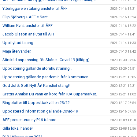
2021-01-22 10:13
Ytterliggare en talang ansluter till ÄFF
2021-01-16 16:31
Filip Sjöberg + ÄFF = Sant
2021-01-16 16:24
William Kvist ansluter till ÄFF
2021-01-16 16:22
Jacob Olsson ansluter till ÄFF
2021-01-14 11:41
Uppflyttad talang
2021-01-14 11:33
Maja återvänder.
2021-01-13 11:42
Särskild anpassning för Skåne - Covid 19 (tillägg)
2020-12-30 07:56
Uppdatering gällande utomhusträning !
2020-12-29 09:51
Uppdatering gällande pandemin från kommunen
2020-12-21 16:05
God Jul & Gott Nytt År! Kansliet stängt!
2020-12-21 12:31
Grattis Annika! Du vann en korg från ICA Supermarket.
2020-12-21 11:02
Bingolotter till Uppesittarkvällen 23/12
2020-12-17 08:54
Uppdaterad information gällande Covid-19
2020-12-16 07:55
ÄFF presenterar ny P16-tränare
2020-12-09 11:10
Gilla lokal handel!
2020-12-08 12:56
P19 i Allsvenskan 2021