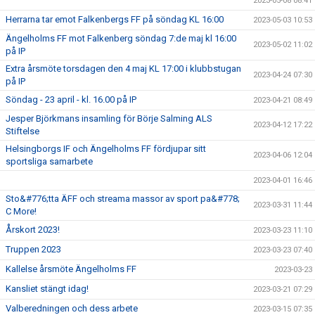
2023-05-08 08:41
Herrarna tar emot Falkenbergs FF på söndag KL 16:00
2023-05-03 10:53
Ängelholms FF mot Falkenberg söndag 7:de maj kl 16:00
2023-05-02 11:02
på IP
Extra årsmöte torsdagen den 4 maj KL 17:00 i klubbstugan
2023-04-24 07:30
på IP
Söndag - 23 april - kl. 16.00 på IP
2023-04-21 08:49
Jesper Björkmans insamling för Börje Salming ALS
2023-04-12 17:22
Stiftelse
Helsingborgs IF och Ängelholms FF fördjupar sitt
2023-04-06 12:04
sportsliga samarbete
2023-04-01 16:46
Sto&#776;tta ÄFF och streama massor av sport pa&#778;
2023-03-31 11:44
C More!
Årskort 2023!
2023-03-23 11:10
Truppen 2023
2023-03-23 07:40
Kallelse årsmöte Ängelholms FF
2023-03-23
Kansliet stängt idag!
2023-03-21 07:29
Valberedningen och dess arbete
2023-03-15 07:35