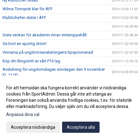
Ny klubbchef tillsatt.
2019-12-12 11:59
Wilma Törnqvist klar för ÄFF
2019-12-09 11:53
Klubbchefen slutar i ÄFF
2019-12-02 09:58
2019-11-26 09:44
Sista veckan för akademin innan vinteruppehåll
2019-11-25 08:34
Ge bort en sportig dröm!
2019-11-22 09:50
Vinnarna på ungdomsavslutningens tipspromenad
2019-11-22 07:43
Köp din Bingolott av vårt P13 lag
2019-11-15 09:16
Avslutning för ungdomslagen söndagen den 3 november
2019-10-30 09:04
KL 11:00
2019-10-19 10:02
För att hemsidan ska fungera korrekt använder vi nödvändiga
Vi välkomnar Mikael " Ragge" Ragvald till ÄFF
2019-08-28 11:46
cookies från SportAdmin. Dessa går inte att stänga av.
Föreningen kan också använda frivilliga cookies, t.ex. för statistik
F17 FÖR- EM Spanien - Sverige
2019-08-18 08:20
eller marknadsföring. Du väljer själv om du vill acceptera dessa.
Sommarproffsläger 2019
2019-08-14 11:14
Anpassa dina val
Vinnare i 50/50 lotteriet 11/8
2019-08-14 10:21
ÄFF söker matchsekreterare
Acceptera nödvändiga
Acceptera alla
2019-08-14 10:18
Angående gårdagens match i P19-Allsvenskan
2019-08-11 11:42