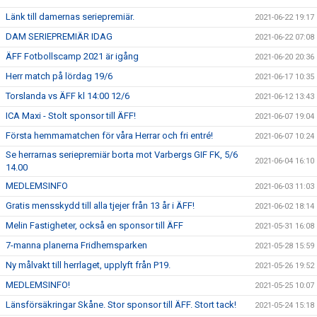
Länk till damernas seriepremiär.
2021-06-22 19:17
DAM SERIEPREMIÄR IDAG
2021-06-22 07:08
ÄFF Fotbollscamp 2021 är igång
2021-06-20 20:36
Herr match på lördag 19/6
2021-06-17 10:35
Torslanda vs ÄFF kl 14:00 12/6
2021-06-12 13:43
ICA Maxi - Stolt sponsor till ÄFF!
2021-06-07 19:04
Första hemmamatchen för våra Herrar och fri entré!
2021-06-07 10:24
Se herrarnas seriepremiär borta mot Varbergs GIF FK, 5/6
2021-06-04 16:10
14.00
MEDLEMSINFO
2021-06-03 11:03
Gratis mensskydd till alla tjejer från 13 år i ÄFF!
2021-06-02 18:14
Melin Fastigheter, också en sponsor till ÄFF
2021-05-31 16:08
7-manna planerna Fridhemsparken
2021-05-28 15:59
Ny målvakt till herrlaget, upplyft från P19.
2021-05-26 19:52
MEDLEMSINFO!
2021-05-25 10:07
Länsförsäkringar Skåne. Stor sponsor till ÄFF. Stort tack!
2021-05-24 15:18