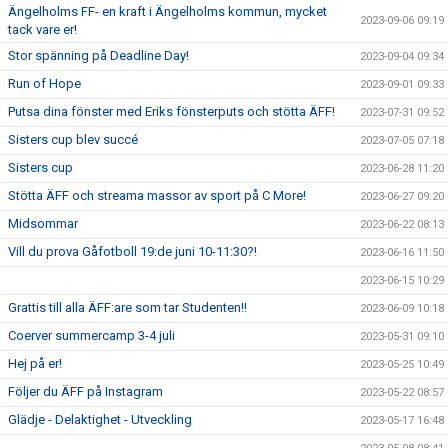
Ängelholms FF- en kraft i Ängelholms kommun, mycket
2023-09-06 09:19
tack vare er!
Stor spänning på Deadline Day!
2023-09-04 09:34
Run of Hope
2023-09-01 09:33
Putsa dina fönster med Eriks fönsterputs och stötta ÄFF!
2023-07-31 09:52
Sisters cup blev succé
2023-07-05 07:18
Sisters cup
2023-06-28 11:20
Stötta ÄFF och streama massor av sport på C More!
2023-06-27 09:20
Midsommar
2023-06-22 08:13
Vill du prova Gåfotboll 19:de juni 10-11:30?!
2023-06-16 11:50
2023-06-15 10:29
Grattis till alla ÄFF:are som tar Studenten!!
2023-06-09 10:18
Coerver summercamp 3-4 juli
2023-05-31 09:10
Hej på er!
2023-05-25 10:49
Följer du ÄFF på Instagram
2023-05-22 08:57
Glädje - Delaktighet - Utveckling
2023-05-17 16:48