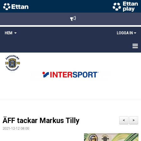
HEM
LOGGA IN
STARTSIDA
NYHETER
ANMÄLAN/REGISTRERING
POLICYS
FÖRKÖP BILJETTER
ÄFF tackar Markus Tilly
<
>
LÄNKAR
2021-12-12 08:00