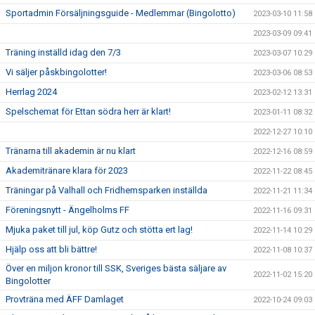
Sportadmin Försäljningsguide - Medlemmar (Bingolotto)
2023-03-10 11:58
2023-03-09 09:41
Träning inställd idag den 7/3
2023-03-07 10:29
Vi säljer påskbingolotter!
2023-03-06 08:53
Herrlag 2024
2023-02-12 13:31
Spelschemat för Ettan södra herr är klart!
2023-01-11 08:32
2022-12-27 10:10
Tränarna till akademin är nu klart
2022-12-16 08:59
Akademitränare klara för 2023
2022-11-22 08:45
Träningar på Valhall och Fridhemsparken inställda
2022-11-21 11:34
Föreningsnytt - Ängelholms FF
2022-11-16 09:31
Mjuka paket till jul, köp Gutz och stötta ert lag!
2022-11-14 10:29
Hjälp oss att bli bättre!
2022-11-08 10:37
Över en miljon kronor till SSK, Sveriges bästa säljare av
2022-11-02 15:20
Bingolotter
Provträna med ÄFF Damlaget
2022-10-24 09:03