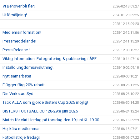
Vi Behöver bli fler!
2026-02-18 09:27
Utförsäljning!
2026-01-29 09:25
2025-12-15 09:23
Medlemsinformation!
2025-12-12 11:56
Pressmeddelande!
2025-12-11 13:29
Press Release !
2025-12-03 15:27
Viktig information: Fotografering & publicering i ÄFF
2025-10-14 07:16
Inställd ungdomsavslutning!
2025-10-02 09:18
Nytt samarbete!
2025-09-03 10:21
Flügger färg 20% rabatt!
2025-08-26 11:25
Din Verkstad Syd.
2025-08-26 10:22
Tack ALLA som gjorde Sisters Cup 2025 möjlig!
2025-06-30 14:25
SISTERS FOOTBALL CUP 28-29:e juni 2025
2025-06-24 12:24
Match för vårt Herrlag på torsdag den 19 juni KL 19:00
2025-06-16 09:29
Hej kära medlemmar!
2025-06-13 07:21
Fotbollströje fredag!
2025-05-06 07:22