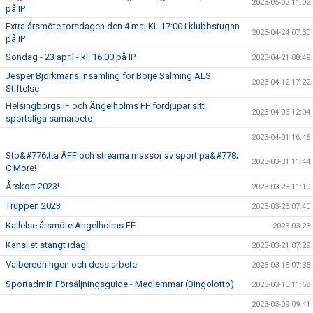
2023-05-02 11:02
på IP
Extra årsmöte torsdagen den 4 maj KL 17:00 i klubbstugan
2023-04-24 07:30
på IP
Söndag - 23 april - kl. 16.00 på IP
2023-04-21 08:49
Jesper Björkmans insamling för Börje Salming ALS
2023-04-12 17:22
Stiftelse
Helsingborgs IF och Ängelholms FF fördjupar sitt
2023-04-06 12:04
sportsliga samarbete
2023-04-01 16:46
Sto&#776;tta ÄFF och streama massor av sport pa&#778;
2023-03-31 11:44
C More!
Årskort 2023!
2023-03-23 11:10
Truppen 2023
2023-03-23 07:40
Kallelse årsmöte Ängelholms FF
2023-03-23
Kansliet stängt idag!
2023-03-21 07:29
Valberedningen och dess arbete
2023-03-15 07:35
Sportadmin Försäljningsguide - Medlemmar (Bingolotto)
2023-03-10 11:58
2023-03-09 09:41