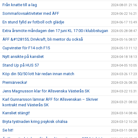
Från knatte till a-lag
2024-08-01 21:16
Sommarlovsaktiviteter med ÄFF
2024-06-22 16:21
En stund fylld av fotboll och glädje
2024-06-17 15:49
Extra årsmöte måndagen den 17 juni KL 17:00 i klubbstugan
2024-05-28 08:47
ÄFF &#128155; Drivkraft, bli mentor du också
2024-05-16 08:57
Cupvinster för F14 och F15
2024-05-13 11:12
Nytt ansikte på kansliet
2024-04-18 18:13
Stand Up på HUS 57
2024-04-05 10:05
Köp din 50/50 lott här redan innan match
2024-03-26 17:23
Premiärvecka!
2024-03-26 08:35
Jens Magnusson klar för Allsvenska Västerås SK
2024-03-22 15:31
Karl Gunnarsson lämnar ÄFF för Allsvenskan – Skriver
2024-03-21 08:02
kontrakt med Västerås SK
Kansliet stängt!
2024-03-14 08:46
Bryta tystnaden kring psykisk ohälsa
2024-03-12 10:28
Se hit!
2024-03-11 08:58