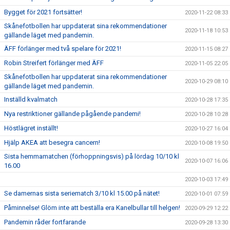
Bygget för 2021 fortsätter!
2020-11-22 08:33
Skånefotbollen har uppdaterat sina rekommendationer
2020-11-18 10:53
gällande läget med pandemin.
ÄFF förlänger med två spelare för 2021!
2020-11-15 08:27
Robin Streifert förlänger med ÄFF
2020-11-05 22:05
Skånefotbollen har uppdaterat sina rekommendationer
2020-10-29 08:10
gällande läget med pandemin.
Inställd kvalmatch
2020-10-28 17:35
Nya restriktioner gällande pågående pandemi!
2020-10-28 10:28
Höstlägret inställt!
2020-10-27 16:04
Hjälp AKEA att besegra cancern!
2020-10-08 19:50
Sista hemmamatchen (förhoppningsvis) på lördag 10/10 kl
2020-10-07 16:06
16.00
2020-10-03 17:49
Se damernas sista seriematch 3/10 kl 15.00 på nätet!
2020-10-01 07:59
Påminnelse! Glöm inte att beställa era Kanelbullar till helgen!
2020-09-29 12:22
Pandemin råder fortfarande
2020-09-28 13:30