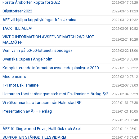
Första Årskorten köpta för 2022
2022-03-17 09:20
Biljettpriser 2022
2022-03-16 11:23
ÄFF vill hjälpa krigsflyktingar från Ukraina
2022-03-12 12:32
TACK TILL ALLA!
2022-03-01 10:52
VIKTIG INFORMATION AVSEENDE MATCH 26/2 MOT
2022-02-24 10:28
MALMÖ FF
Vem vann på 50/50-lotteriet i söndags?
2022-02-22 13:06
Svenska Cupen i Ängelholm
2022-02-18 08:00
Kompletterande information avseende planhyror 2020
2022-02-16 08:22
Medlemsinfo
2022-02-10 07:12
1-1 mot Eskilsminne
2022-02-07 09:03
Herrarnas första träningsmatch mot Eskilsminne lördag 5/2
2022-02-04 09:29
Vi välkomnar Isac Larsson från Halmstad BK.
2022-01-31 07:38
Presentation av ÄFF Herrlag
2022-01-21 10:05
2022-01-20 08:48
ÄFF förlänger med Edvin, Hallbäck och Axel
2022-01-14 08:01
SUPPORTEN STÄNGD TILLSVIDARE!
2022-01-13 07:47