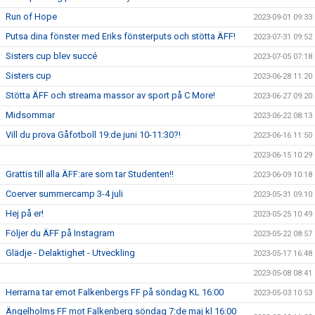
Run of Hope
2023-09-01 09:33
Putsa dina fönster med Eriks fönsterputs och stötta ÄFF!
2023-07-31 09:52
Sisters cup blev succé
2023-07-05 07:18
Sisters cup
2023-06-28 11:20
Stötta ÄFF och streama massor av sport på C More!
2023-06-27 09:20
Midsommar
2023-06-22 08:13
Vill du prova Gåfotboll 19:de juni 10-11:30?!
2023-06-16 11:50
2023-06-15 10:29
Grattis till alla ÄFF:are som tar Studenten!!
2023-06-09 10:18
Coerver summercamp 3-4 juli
2023-05-31 09:10
Hej på er!
2023-05-25 10:49
Följer du ÄFF på Instagram
2023-05-22 08:57
Glädje - Delaktighet - Utveckling
2023-05-17 16:48
2023-05-08 08:41
Herrarna tar emot Falkenbergs FF på söndag KL 16:00
2023-05-03 10:53
Ängelholms FF mot Falkenberg söndag 7:de maj kl 16:00