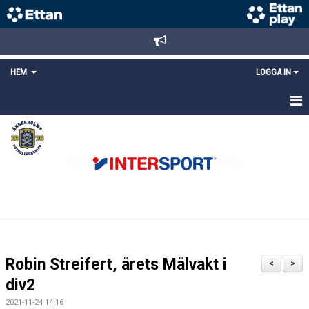
HEM
LOGGA IN
STARTSIDA
NYHETER
ANMÄLAN/REGISTRERING
POLICYS
FÖRKÖP BILJETTER
Robin Streifert, årets Målvakt i
<
>
LÄNKAR
div2
2021-11-24 14:16