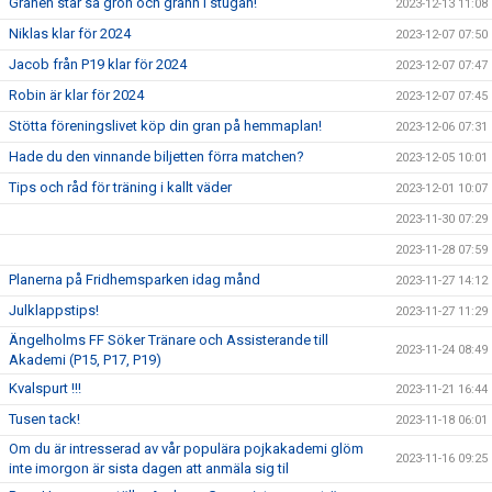
Granen står så grön och grann i stugan!
2023-12-13 11:08
Niklas klar för 2024
2023-12-07 07:50
Jacob från P19 klar för 2024
2023-12-07 07:47
Robin är klar för 2024
2023-12-07 07:45
Stötta föreningslivet köp din gran på hemmaplan!
2023-12-06 07:31
Hade du den vinnande biljetten förra matchen?
2023-12-05 10:01
Tips och råd för träning i kallt väder
2023-12-01 10:07
2023-11-30 07:29
2023-11-28 07:59
Planerna på Fridhemsparken idag månd
2023-11-27 14:12
Julklappstips!
2023-11-27 11:29
Ängelholms FF Söker Tränare och Assisterande till
2023-11-24 08:49
Akademi (P15, P17, P19)
Kvalspurt !!!
2023-11-21 16:44
Tusen tack!
2023-11-18 06:01
Om du är intresserad av vår populära pojkakademi glöm
2023-11-16 09:25
inte imorgon är sista dagen att anmäla sig til