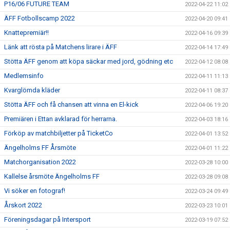
P16/06 FUTURE TEAM
2022-04-22 11:02
ÄFF Fotbollscamp 2022
2022-04-20 09:41
Knattepremiär!!
2022-04-16 09:39
Länk att rösta på Matchens lirare i ÄFF
2022-04-14 17:49
Stötta ÄFF genom att köpa säckar med jord, gödning etc
2022-04-12 08:08
Medlemsinfo
2022-04-11 11:13
Kvarglömda kläder
2022-04-11 08:37
Stötta ÄFF och få chansen att vinna en El-kick
2022-04-06 19:20
Premiären i Ettan avklarad för herrarna.
2022-04-03 18:16
Förköp av matchbiljetter på TicketCo
2022-04-01 13:52
Ängelholms FF Årsmöte
2022-04-01 11:22
Matchorganisation 2022
2022-03-28 10:00
Kallelse årsmöte Ängelholms FF
2022-03-28 09:08
Vi söker en fotograf!
2022-03-24 09:49
Årskort 2022
2022-03-23 10:01
Föreningsdagar på Intersport
2022-03-19 07:52