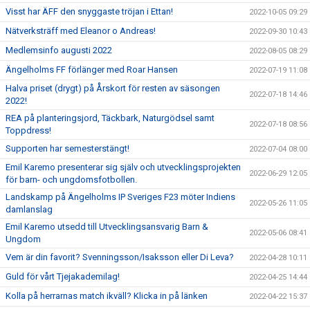
Visst har ÄFF den snyggaste tröjan i Ettan!
2022-10-05 09:29
Nätverksträff med Eleanor o Andreas!
2022-09-30 10:43
Medlemsinfo augusti 2022
2022-08-05 08:29
Ängelholms FF förlänger med Roar Hansen
2022-07-19 11:08
Halva priset (drygt) på Årskort för resten av säsongen
2022-07-18 14:46
2022!
REA på planteringsjord, Täckbark, Naturgödsel samt
2022-07-18 08:56
Toppdress!
Supporten har semesterstängt!
2022-07-04 08:00
Emil Karemo presenterar sig själv och utvecklingsprojekten
2022-06-29 12:05
för barn- och ungdomsfotbollen.
Landskamp på Ängelholms IP Sveriges F23 möter Indiens
2022-05-26 11:05
damlanslag
Emil Karemo utsedd till Utvecklingsansvarig Barn &
2022-05-06 08:41
Ungdom
Vem är din favorit? Svenningsson/Isaksson eller Di Leva?
2022-04-28 10:11
Guld för vårt Tjejakademilag!
2022-04-25 14:44
Kolla på herrarnas match ikväll? Klicka in på länken
2022-04-22 15:37