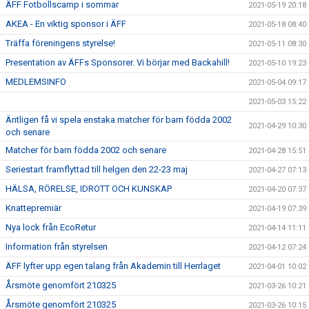
ÄFF Fotbollscamp i sommar
2021-05-19 20:18
AKEA - En viktig sponsor i ÄFF
2021-05-18 08:40
Träffa föreningens styrelse!
2021-05-11 08:30
Presentation av ÄFFs Sponsorer. Vi börjar med Backahill!
2021-05-10 19:23
MEDLEMSINFO
2021-05-04 09:17
2021-05-03 15:22
Äntligen få vi spela enstaka matcher för barn födda 2002
2021-04-29 10:30
och senare
Matcher för barn födda 2002 och senare
2021-04-28 15:51
Seriestart framflyttad till helgen den 22-23 maj
2021-04-27 07:13
HÄLSA, RÖRELSE, IDROTT OCH KUNSKAP
2021-04-20 07:37
Knattepremiär
2021-04-19 07:39
Nya lock från EcoRetur
2021-04-14 11:11
Information från styrelsen
2021-04-12 07:24
ÄFF lyfter upp egen talang från Akademin till Herrlaget
2021-04-01 10:02
Årsmöte genomfört 210325
2021-03-26 10:21
Årsmöte genomfört 210325
2021-03-26 10:15