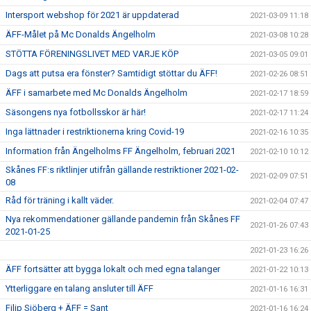
Intersport webshop för 2021 är uppdaterad
2021-03-09 11:18
ÄFF-Målet på Mc Donalds Ängelholm
2021-03-08 10:28
STÖTTA FÖRENINGSLIVET MED VARJE KÖP
2021-03-05 09:01
Dags att putsa era fönster? Samtidigt stöttar du ÄFF!
2021-02-26 08:51
ÄFF i samarbete med Mc Donalds Ängelholm
2021-02-17 18:59
Säsongens nya fotbollsskor är här!
2021-02-17 11:24
Inga lättnader i restriktionerna kring Covid-19
2021-02-16 10:35
Information från Ängelholms FF Ängelholm, februari 2021
2021-02-10 10:12
Skånes FF:s riktlinjer utifrån gällande restriktioner 2021-02-
2021-02-09 07:51
08
Råd för träning i kallt väder.
2021-02-04 07:47
Nya rekommendationer gällande pandemin från Skånes FF
2021-01-26 07:43
2021-01-25
2021-01-23 16:26
ÄFF fortsätter att bygga lokalt och med egna talanger
2021-01-22 10:13
Ytterliggare en talang ansluter till ÄFF
2021-01-16 16:31
Filip Sjöberg + ÄFF = Sant
2021-01-16 16:24