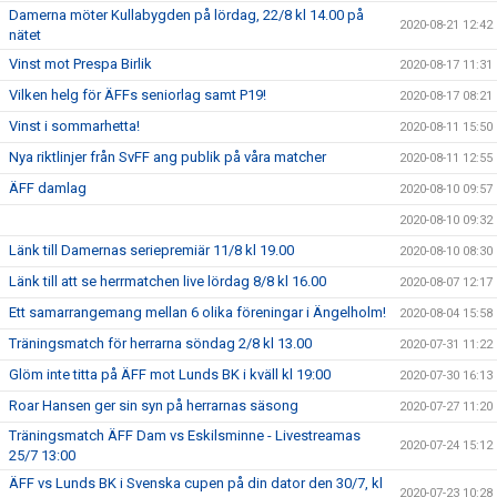
Damerna möter Kullabygden på lördag, 22/8 kl 14.00 på
2020-08-21 12:42
nätet
Vinst mot Prespa Birlik
2020-08-17 11:31
Vilken helg för ÄFFs seniorlag samt P19!
2020-08-17 08:21
Vinst i sommarhetta!
2020-08-11 15:50
Nya riktlinjer från SvFF ang publik på våra matcher
2020-08-11 12:55
ÄFF damlag
2020-08-10 09:57
2020-08-10 09:32
Länk till Damernas seriepremiär 11/8 kl 19.00
2020-08-10 08:30
Länk till att se herrmatchen live lördag 8/8 kl 16.00
2020-08-07 12:17
Ett samarrangemang mellan 6 olika föreningar i Ängelholm!
2020-08-04 15:58
Träningsmatch för herrarna söndag 2/8 kl 13.00
2020-07-31 11:22
Glöm inte titta på ÄFF mot Lunds BK i kväll kl 19:00
2020-07-30 16:13
Roar Hansen ger sin syn på herrarnas säsong
2020-07-27 11:20
Träningsmatch ÄFF Dam vs Eskilsminne - Livestreamas
2020-07-24 15:12
25/7 13:00
ÄFF vs Lunds BK i Svenska cupen på din dator den 30/7, kl
2020-07-23 10:28