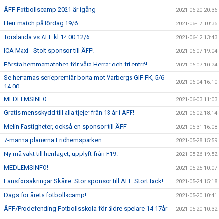
ÄFF Fotbollscamp 2021 är igång
2021-06-20 20:36
Herr match på lördag 19/6
2021-06-17 10:35
Torslanda vs ÄFF kl 14:00 12/6
2021-06-12 13:43
ICA Maxi - Stolt sponsor till ÄFF!
2021-06-07 19:04
Första hemmamatchen för våra Herrar och fri entré!
2021-06-07 10:24
Se herrarnas seriepremiär borta mot Varbergs GIF FK, 5/6
2021-06-04 16:10
14.00
MEDLEMSINFO
2021-06-03 11:03
Gratis mensskydd till alla tjejer från 13 år i ÄFF!
2021-06-02 18:14
Melin Fastigheter, också en sponsor till ÄFF
2021-05-31 16:08
7-manna planerna Fridhemsparken
2021-05-28 15:59
Ny målvakt till herrlaget, upplyft från P19.
2021-05-26 19:52
MEDLEMSINFO!
2021-05-25 10:07
Länsförsäkringar Skåne. Stor sponsor till ÄFF. Stort tack!
2021-05-24 15:18
Dags för årets fotbollscamp!
2021-05-20 10:41
ÄFF/Prodefending Fotbollsskola för äldre spelare 14-17år
2021-05-20 10:32