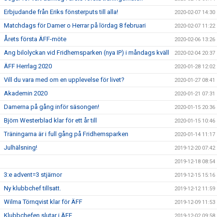
Erbjudande från Eriks fönsterputs till alla!
2020-02-07 14:30
Matchdags för Damer o Herrar på lördag 8 februari
2020-02-07 11:22
Årets första ÄFF-möte
2020-02-06 13:26
Ang bilolyckan vid Fridhemsparken (nya IP) i måndags kväll
2020-02-04 20:37
ÄFF Herrlag 2020
2020-01-28 12:02
Vill du vara med om en upplevelse för livet?
2020-01-27 08:41
Akademin 2020
2020-01-21 07:31
Damerna på gång inför säsongen!
2020-01-15 20:36
Björn Westerblad klar för ett år till
2020-01-15 10:46
Träningarna är i full gång på Fridhemsparken
2020-01-14 11:17
Julhälsning!
2019-12-20 07:42
2019-12-18 08:54
3:e advent=3 stjärnor
2019-12-15 15:16
Ny klubbchef tillsatt.
2019-12-12 11:59
Wilma Törnqvist klar för ÄFF
2019-12-09 11:53
Klubbchefen slutar i ÄFF
2019-12-02 09:58