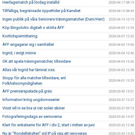
Herrlagsmatch på lördag inställd
2020-04-17 08:19
Tillfälliga, begränsade öppettider på Kansliet
2020-04-15 08:49
Ingen publik på våra Seniorers träningsmatcher (Dam/Herr)
2020-04-14 10:19
Köp Bingolotto digitalt o stötta ÄFF
2020-04-09 12:59
Korttidspermittering
2020-04-07 15:32
ÄFF engagerar sig i samhället
2020-04-05 19:00
Ingrid, i evigt minne
2020-04-04 10:40
OK att spela träningsmatcher, tillsvidare
2020-04-03 15:05
Allas vår Ingrid har lämnat oss.
2020-04-02 15:38
Stopp för alla matcher tillsvidare, enl
2020-04-01 15:29
Folkhälsomyndigheten
ÄFF premiärspelade på gräs
2020-03-30 13:51
Information kring ungdomsserier
2020-03-27 15:27
Visst vill ni se bra ut när solen skiner
2020-03-27 09:13
Fotograferingsdags av seniorerna
2020-03-26 19:47
Klart för enkelserie för ÄFF i div 2, start i mitten av juni
2020-03-25 12:48
Nu är "Rondellskylten" vid IP på väg att renoveras
2020-03-24 13:42