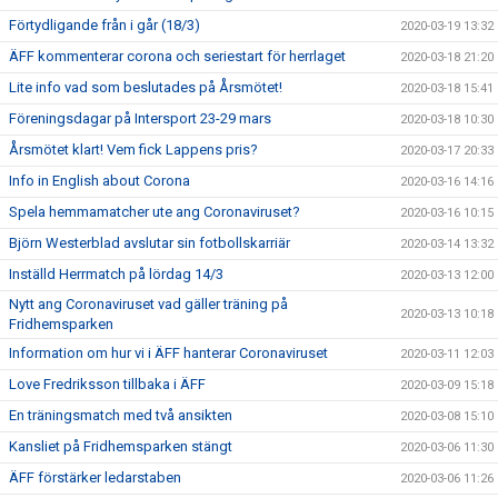
Förtydligande från i går (18/3)
2020-03-19 13:32
ÄFF kommenterar corona och seriestart för herrlaget
2020-03-18 21:20
Lite info vad som beslutades på Årsmötet!
2020-03-18 15:41
Föreningsdagar på Intersport 23-29 mars
2020-03-18 10:30
Årsmötet klart! Vem fick Lappens pris?
2020-03-17 20:33
Info in English about Corona
2020-03-16 14:16
Spela hemmamatcher ute ang Coronaviruset?
2020-03-16 10:15
Björn Westerblad avslutar sin fotbollskarriär
2020-03-14 13:32
Inställd Herrmatch på lördag 14/3
2020-03-13 12:00
Nytt ang Coronaviruset vad gäller träning på
2020-03-13 10:18
Fridhemsparken
Information om hur vi i ÄFF hanterar Coronaviruset
2020-03-11 12:03
Love Fredriksson tillbaka i ÄFF
2020-03-09 15:18
En träningsmatch med två ansikten
2020-03-08 15:10
Kansliet på Fridhemsparken stängt
2020-03-06 11:30
ÄFF förstärker ledarstaben
2020-03-06 11:26