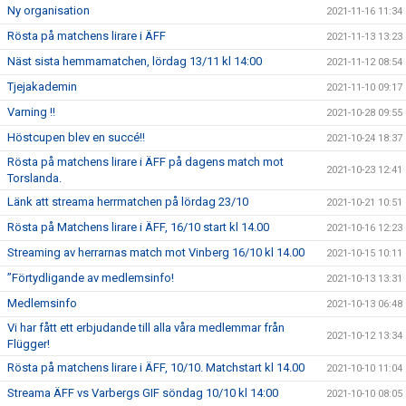
Ny organisation
2021-11-16 11:34
Rösta på matchens lirare i ÄFF
2021-11-13 13:23
Näst sista hemmamatchen, lördag 13/11 kl 14:00
2021-11-12 08:54
Tjejakademin
2021-11-10 09:17
Varning !!
2021-10-28 09:55
Höstcupen blev en succé!!
2021-10-24 18:37
Rösta på matchens lirare i ÄFF på dagens match mot
2021-10-23 12:41
Torslanda.
Länk att streama herrmatchen på lördag 23/10
2021-10-21 10:51
Rösta på Matchens lirare i ÄFF, 16/10 start kl 14.00
2021-10-16 12:23
Streaming av herrarnas match mot Vinberg 16/10 kl 14.00
2021-10-15 10:11
”Förtydligande av medlemsinfo!
2021-10-13 13:31
Medlemsinfo
2021-10-13 06:48
Vi har fått ett erbjudande till alla våra medlemmar från
2021-10-12 13:34
Flügger!
Rösta på matchens lirare i ÄFF, 10/10. Matchstart kl 14.00
2021-10-10 11:04
Streama ÄFF vs Varbergs GIF söndag 10/10 kl 14:00
2021-10-10 08:05