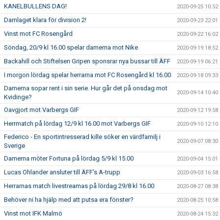
KANELBULLENS DAG!
2020-09-25 10:52
Damlaget klara för division 2!
2020-09-23 22:01
Vinst mot FC Rosengård
2020-09-22 16:02
Söndag, 20/9 kl 16.00 spelar damerna mot Nike
2020-09-19 18:52
Backahill och Stiftelsen Gripen sponsrar nya bussar till ÄFF
2020-09-19 06:21
I morgon lördag spelar herrarna mot FC Rosengård kl 16.00
2020-09-18 09:33
Damerna sopar rent i sin serie. Hur går det på onsdag mot
2020-09-14 10:40
Kvidinge?
Oavgjort mot Varbergs GIF
2020-09-12 19:58
Herrmatch på lördag 12/9 kl 16.00 mot Varbergs GIF
2020-09-10 12:10
Federico - En sportintresserad kille söker en värdfamilj i
2020-09-07 08:30
Sverige
Damerna möter Fortuna på lördag 5/9 kl 15.00
2020-09-04 15:01
Lucas Ohlander ansluter till ÄFF’s A-trupp
2020-09-03 16:58
Herrarnas match livestreamas på lördag 29/8 kl 16.00
2020-08-27 08:38
Behöver ni ha hjälp med att putsa era fönster?
2020-08-25 10:58
Vinst mot IFK Malmö
2020-08-24 15:32