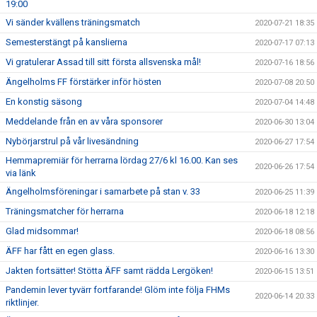
19:00
Vi sänder kvällens träningsmatch
2020-07-21 18:35
Semesterstängt på kanslierna
2020-07-17 07:13
Vi gratulerar Assad till sitt första allsvenska mål!
2020-07-16 18:56
Ängelholms FF förstärker inför hösten
2020-07-08 20:50
En konstig säsong
2020-07-04 14:48
Meddelande från en av våra sponsorer
2020-06-30 13:04
Nybörjarstrul på vår livesändning
2020-06-27 17:54
Hemmapremiär för herrarna lördag 27/6 kl 16.00. Kan ses
2020-06-26 17:54
via länk
Ängelholmsföreningar i samarbete på stan v. 33
2020-06-25 11:39
Träningsmatcher för herrarna
2020-06-18 12:18
Glad midsommar!
2020-06-18 08:56
ÄFF har fått en egen glass.
2020-06-16 13:30
Jakten fortsätter! Stötta ÄFF samt rädda Lergöken!
2020-06-15 13:51
Pandemin lever tyvärr fortfarande! Glöm inte följa FHMs
2020-06-14 20:33
riktlinjer.