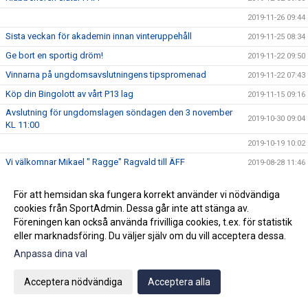
2019-11-26 09:44
Sista veckan för akademin innan vinteruppehåll
2019-11-25 08:34
Ge bort en sportig dröm!
2019-11-22 09:50
Vinnarna på ungdomsavslutningens tipspromenad
2019-11-22 07:43
Köp din Bingolott av vårt P13 lag
2019-11-15 09:16
Avslutning för ungdomslagen söndagen den 3 november
2019-10-30 09:04
KL 11:00
2019-10-19 10:02
Vi välkomnar Mikael " Ragge" Ragvald till ÄFF
2019-08-28 11:46
F17 FÖR- EM Spanien - Sverige
2019-08-18 08:20
För att hemsidan ska fungera korrekt använder vi nödvändiga
Sommarproffsläger 2019
2019-08-14 11:14
cookies från SportAdmin. Dessa går inte att stänga av.
Vinnare i 50/50 lotteriet 11/8
2019-08-14 10:21
Föreningen kan också använda frivilliga cookies, t.ex. för statistik
eller marknadsföring. Du väljer själv om du vill acceptera dessa.
ÄFF söker matchsekreterare
2019-08-14 10:18
Anpassa dina val
Angående gårdagens match i P19-Allsvenskan
2019-08-11 11:42
Kalle är på semester
2019-08-10 09:14
Acceptera nödvändiga
Acceptera alla
Klubbchefen Helena Wennerström presenterar sig
2019-08-07 08:52