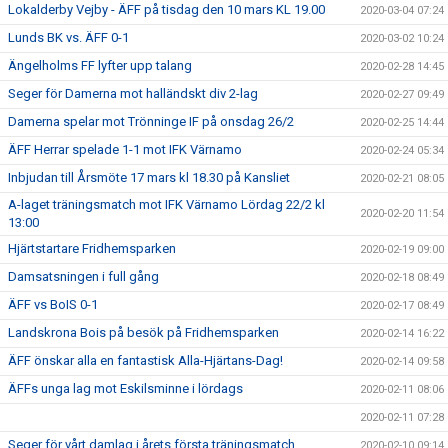
Lokalderby Vejby - ÄFF på tisdag den 10 mars KL 19.00
2020-03-04 07:24
Lunds BK vs. ÄFF 0-1
2020-03-02 10:24
Ängelholms FF lyfter upp talang
2020-02-28 14:45
Seger för Damerna mot halländskt div 2-lag
2020-02-27 09:49
Damerna spelar mot Trönninge IF på onsdag 26/2
2020-02-25 14:44
ÄFF Herrar spelade 1-1 mot IFK Värnamo
2020-02-24 05:34
Inbjudan till Årsmöte 17 mars kl 18.30 på Kansliet
2020-02-21 08:05
A-laget träningsmatch mot IFK Värnamo Lördag 22/2 kl
2020-02-20 11:54
13:00
Hjärtstartare Fridhemsparken
2020-02-19 09:00
Damsatsningen i full gång
2020-02-18 08:49
ÄFF vs BoIS 0-1
2020-02-17 08:49
Landskrona Bois på besök på Fridhemsparken
2020-02-14 16:22
ÄFF önskar alla en fantastisk Alla-Hjärtans-Dag!
2020-02-14 09:58
ÄFFs unga lag mot Eskilsminne i lördags
2020-02-11 08:06
2020-02-11 07:28
Seger för vårt damlag i årets första träningsmatch
2020-02-10 09:14