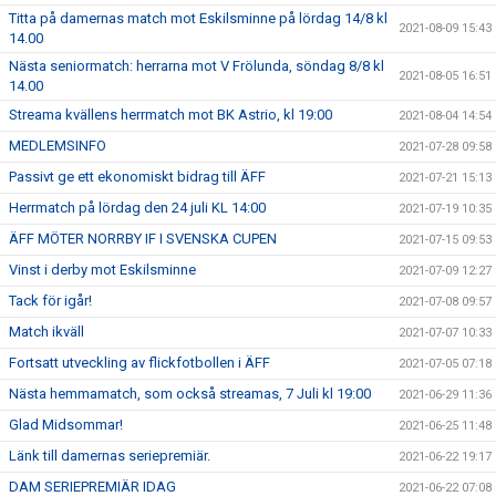
Titta på damernas match mot Eskilsminne på lördag 14/8 kl
2021-08-09 15:43
14.00
Nästa seniormatch: herrarna mot V Frölunda, söndag 8/8 kl
2021-08-05 16:51
14.00
Streama kvällens herrmatch mot BK Astrio, kl 19:00
2021-08-04 14:54
MEDLEMSINFO
2021-07-28 09:58
Passivt ge ett ekonomiskt bidrag till ÄFF
2021-07-21 15:13
Herrmatch på lördag den 24 juli KL 14:00
2021-07-19 10:35
ÄFF MÖTER NORRBY IF I SVENSKA CUPEN
2021-07-15 09:53
Vinst i derby mot Eskilsminne
2021-07-09 12:27
Tack för igår!
2021-07-08 09:57
Match ikväll
2021-07-07 10:33
Fortsatt utveckling av flickfotbollen i ÄFF
2021-07-05 07:18
Nästa hemmamatch, som också streamas, 7 Juli kl 19:00
2021-06-29 11:36
Glad Midsommar!
2021-06-25 11:48
Länk till damernas seriepremiär.
2021-06-22 19:17
DAM SERIEPREMIÄR IDAG
2021-06-22 07:08