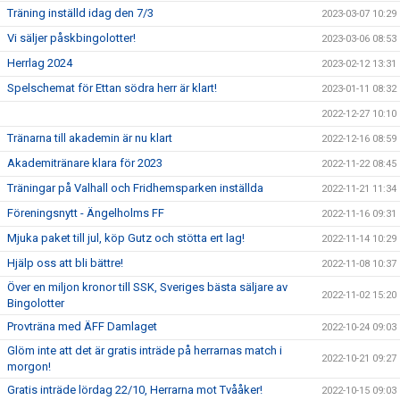
Träning inställd idag den 7/3
2023-03-07 10:29
Vi säljer påskbingolotter!
2023-03-06 08:53
Herrlag 2024
2023-02-12 13:31
Spelschemat för Ettan södra herr är klart!
2023-01-11 08:32
2022-12-27 10:10
Tränarna till akademin är nu klart
2022-12-16 08:59
Akademitränare klara för 2023
2022-11-22 08:45
Träningar på Valhall och Fridhemsparken inställda
2022-11-21 11:34
Föreningsnytt - Ängelholms FF
2022-11-16 09:31
Mjuka paket till jul, köp Gutz och stötta ert lag!
2022-11-14 10:29
Hjälp oss att bli bättre!
2022-11-08 10:37
Över en miljon kronor till SSK, Sveriges bästa säljare av
2022-11-02 15:20
Bingolotter
Provträna med ÄFF Damlaget
2022-10-24 09:03
Glöm inte att det är gratis inträde på herrarnas match i
2022-10-21 09:27
morgon!
Gratis inträde lördag 22/10, Herrarna mot Tvååker!
2022-10-15 09:03