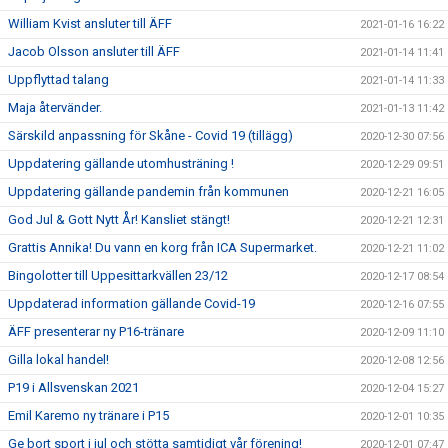
William Kvist ansluter till ÄFF
2021-01-16 16:22
Jacob Olsson ansluter till ÄFF
2021-01-14 11:41
Uppflyttad talang
2021-01-14 11:33
Maja återvänder.
2021-01-13 11:42
Särskild anpassning för Skåne - Covid 19 (tillägg)
2020-12-30 07:56
Uppdatering gällande utomhusträning !
2020-12-29 09:51
Uppdatering gällande pandemin från kommunen
2020-12-21 16:05
God Jul & Gott Nytt År! Kansliet stängt!
2020-12-21 12:31
Grattis Annika! Du vann en korg från ICA Supermarket.
2020-12-21 11:02
Bingolotter till Uppesittarkvällen 23/12
2020-12-17 08:54
Uppdaterad information gällande Covid-19
2020-12-16 07:55
ÄFF presenterar ny P16-tränare
2020-12-09 11:10
Gilla lokal handel!
2020-12-08 12:56
P19 i Allsvenskan 2021
2020-12-04 15:27
Emil Karemo ny tränare i P15
2020-12-01 10:35
Ge bort sport i jul och stötta samtidigt vår förening!
2020-12-01 07:47