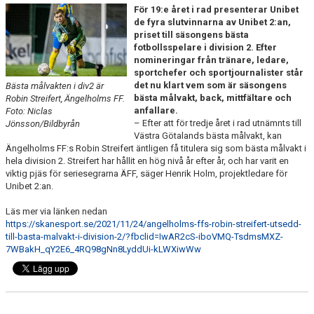
För 19:e året i rad presenterar Unibet
MEDLEMS OCH TRÄNINGSAVGIFTER
de fyra slutvinnarna av Unibet 2:an,
priset till säsongens bästa
fotbollsspelare i division 2. Efter
nomineringar från tränare, ledare,
sportchefer och sportjournalister står
det nu klart vem som är säsongens
Bästa målvakten i div2 är
bästa målvakt, back, mittfältare och
Robin Streifert, Ängelholms FF.
anfallare.
Foto: Niclas
– Efter att för tredje året i rad utnämnts till
Jönsson/Bildbyrån
Västra Götalands bästa målvakt, kan
Ängelholms FF:s Robin Streifert äntligen få titulera sig som bästa målvakt i
hela division 2. Streifert har hållit en hög nivå år efter år, och har varit en
viktig pjäs för seriesegrarna ÄFF, säger Henrik Holm, projektledare för
Unibet 2:an.
Läs mer via länken nedan
https://skanesport.se/2021/11/24/angelholms-ffs-robin-streifert-utsedd-
till-basta-malvakt-i-division-2/?fbclid=IwAR2cS-iboVMQ-TsdmsMXZ-
7WBakH_qY2E6_4RQ98gNn8LyddUi-kLWXiwWw