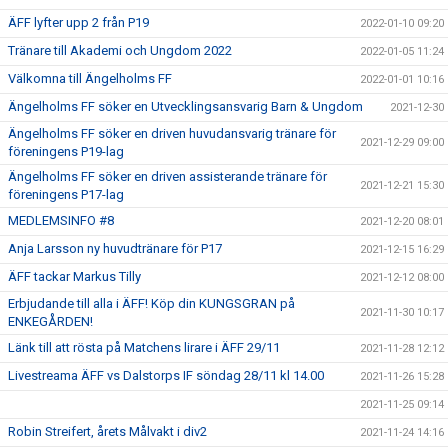
ÄFF lyfter upp 2 från P19
2022-01-10 09:20
Tränare till Akademi och Ungdom 2022
2022-01-05 11:24
Välkomna till Ängelholms FF
2022-01-01 10:16
Ängelholms FF söker en Utvecklingsansvarig Barn & Ungdom
2021-12-30
Ängelholms FF söker en driven huvudansvarig tränare för
2021-12-29 09:00
föreningens P19-lag
Ängelholms FF söker en driven assisterande tränare för
2021-12-21 15:30
föreningens P17-lag
MEDLEMSINFO #8
2021-12-20 08:01
Anja Larsson ny huvudtränare för P17
2021-12-15 16:29
ÄFF tackar Markus Tilly
2021-12-12 08:00
Erbjudande till alla i ÄFF! Köp din KUNGSGRAN på
2021-11-30 10:17
ENKEGÅRDEN!
Länk till att rösta på Matchens lirare i ÄFF 29/11
2021-11-28 12:12
Livestreama ÄFF vs Dalstorps IF söndag 28/11 kl 14.00
2021-11-26 15:28
2021-11-25 09:14
Robin Streifert, årets Målvakt i div2
2021-11-24 14:16