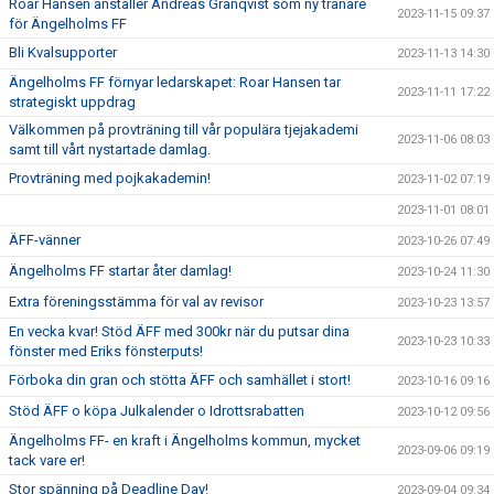
Roar Hansen anställer Andreas Granqvist som ny tränare
2023-11-15 09:37
för Ängelholms FF
Bli Kvalsupporter
2023-11-13 14:30
Ängelholms FF förnyar ledarskapet: Roar Hansen tar
2023-11-11 17:22
strategiskt uppdrag
Välkommen på provträning till vår populära tjejakademi
2023-11-06 08:03
samt till vårt nystartade damlag.
Provträning med pojkakademin!
2023-11-02 07:19
2023-11-01 08:01
ÄFF-vänner
2023-10-26 07:49
Ängelholms FF startar åter damlag!
2023-10-24 11:30
Extra föreningsstämma för val av revisor
2023-10-23 13:57
En vecka kvar! Stöd ÄFF med 300kr när du putsar dina
2023-10-23 10:33
fönster med Eriks fönsterputs!
Förboka din gran och stötta ÄFF och samhället i stort!
2023-10-16 09:16
Stöd ÄFF o köpa Julkalender o Idrottsrabatten
2023-10-12 09:56
Ängelholms FF- en kraft i Ängelholms kommun, mycket
2023-09-06 09:19
tack vare er!
Stor spänning på Deadline Day!
2023-09-04 09:34