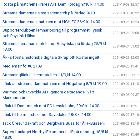
Rösta på matchens lirare i ÄFF Dam, lördag 9/10 kl 14.00
2021-10-09 12:57
Streama damernas sista seriematch på lördag 9/10
2021-10-08 10:22
Streama damernas matchen mot HGH FC 26/9 kl 14.00
2021-09-25 15:23
Supporterklubben lämnar bidrag till programmet Fysisk
2021-09-24 09:08
och Psykisk Hälsa
Streama herrarnas match mot Assyriska på lördag 25/9 kl
2021-09-24 09:02
13.00
ÄFFs första historiska digitala Skraplott! Kostar inget!
2021-09-23 12:03
Medlemsinfo #6 2109
2021-09-20 11:41
Streaminglänk till herrmatchen 11/9,kl 14.00
2021-09-10 08:17
Länk att streama dammatchen mot Högaborg 8/9 kl 19.00
2021-09-07 14:15
Var med och utveckla ÄFF genom deltagande i vårt
2021-09-06 09:37
Marknadsråd!
Länk till Dam-match mot FC Hessleholm, 29/8 kl 14.00
2021-08-28 15:51
Länk till herrmatchen mot Sävedalen 28/8 kl 14.00
2021-08-27 17:10
Tack Öresundskraft och Bergkvara Buss för ÄFF-Bussen!
2021-08-25 15:18
Superettanlaget Norrby IF kommer till IP på onsdag, 18/8 kl
2021-08-16 11:49
18:30