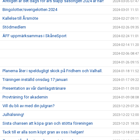
Äntligen är det dags för års släpp säsongen 2024 är här!
2024-03-05 07:47
Bingolotter/sverigelotten 2024
2024-03-01 11:51
Kallelse till Årsmöte
2024-02-27 09:11
Stödmedlem
2024-02-26 09:35
ÄFF uppmärksammas i SkåneSport
2024-02-24 11:01
2024-02-14 11:20
2024-02-06 08:47
2024-01-26 09:15
Planerna åter i speldugligt skick på Fridhem och Valhall.
2024-01-18 11:52
Träningen inställd onsdag 17 januari
2024-01-17 09:22
Presentation av vår damlagstränare
2024-01-11 09:03
Provträning för akademin
2024-01-09 08:08
Vill du bli av med din julgran?
2023-12-29 07:26
Julhälsning!
2023-12-22 12:00
Sista chansen att köpa gran och stötta föreningen
2023-12-21 18:35
Tack till er alla som köpt gran av oss i helgen!
2023-12-18 07:23