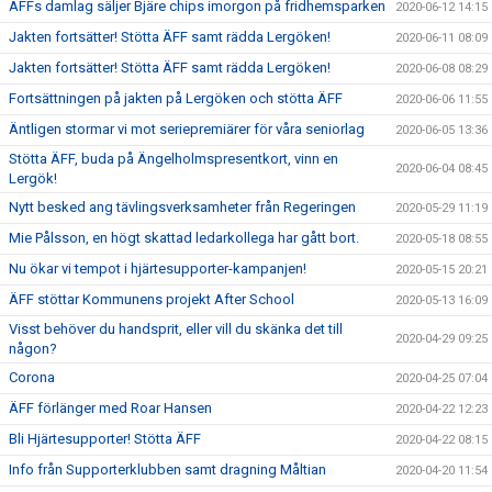
ÄFFs damlag säljer Bjäre chips imorgon på fridhemsparken
2020-06-12 14:15
Jakten fortsätter! Stötta ÄFF samt rädda Lergöken!
2020-06-11 08:09
Jakten fortsätter! Stötta ÄFF samt rädda Lergöken!
2020-06-08 08:29
Fortsättningen på jakten på Lergöken och stötta ÄFF
2020-06-06 11:55
Äntligen stormar vi mot seriepremiärer för våra seniorlag
2020-06-05 13:36
Stötta ÄFF, buda på Ängelholmspresentkort, vinn en
2020-06-04 08:45
Lergök!
Nytt besked ang tävlingsverksamheter från Regeringen
2020-05-29 11:19
Mie Pålsson, en högt skattad ledarkollega har gått bort.
2020-05-18 08:55
Nu ökar vi tempot i hjärtesupporter-kampanjen!
2020-05-15 20:21
ÄFF stöttar Kommunens projekt After School
2020-05-13 16:09
Visst behöver du handsprit, eller vill du skänka det till
2020-04-29 09:25
någon?
Corona
2020-04-25 07:04
ÄFF förlänger med Roar Hansen
2020-04-22 12:23
Bli Hjärtesupporter! Stötta ÄFF
2020-04-22 08:15
Info från Supporterklubben samt dragning Måltian
2020-04-20 11:54