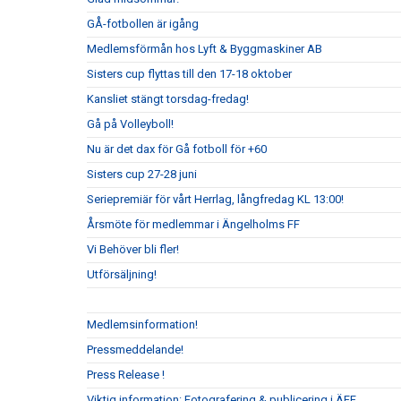
GÅ-fotbollen är igång
Medlemsförmån hos Lyft & Byggmaskiner AB
Sisters cup flyttas till den 17-18 oktober
Kansliet stängt torsdag-fredag!
Gå på Volleyboll!
Nu är det dax för Gå fotboll för +60
Sisters cup 27-28 juni
Seriepremiär för vårt Herrlag, långfredag KL 13:00!
Årsmöte för medlemmar i Ängelholms FF
Vi Behöver bli fler!
Utförsäljning!
Medlemsinformation!
Pressmeddelande!
Press Release !
Viktig information: Fotografering & publicering i ÄFF