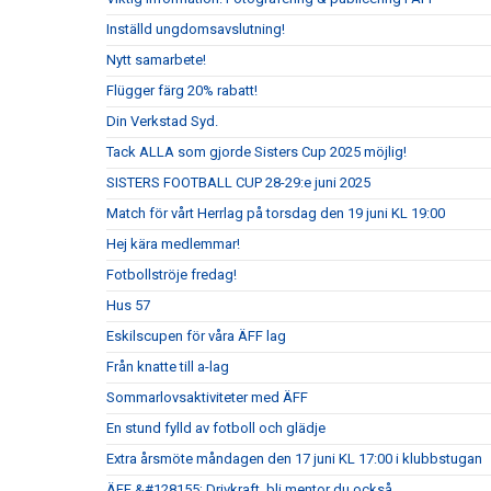
Inställd ungdomsavslutning!
Nytt samarbete!
Flügger färg 20% rabatt!
Din Verkstad Syd.
Tack ALLA som gjorde Sisters Cup 2025 möjlig!
SISTERS FOOTBALL CUP 28-29:e juni 2025
Match för vårt Herrlag på torsdag den 19 juni KL 19:00
Hej kära medlemmar!
Fotbollströje fredag!
Hus 57
Eskilscupen för våra ÄFF lag
Från knatte till a-lag
Sommarlovsaktiviteter med ÄFF
En stund fylld av fotboll och glädje
Extra årsmöte måndagen den 17 juni KL 17:00 i klubbstugan
ÄFF &#128155; Drivkraft, bli mentor du också