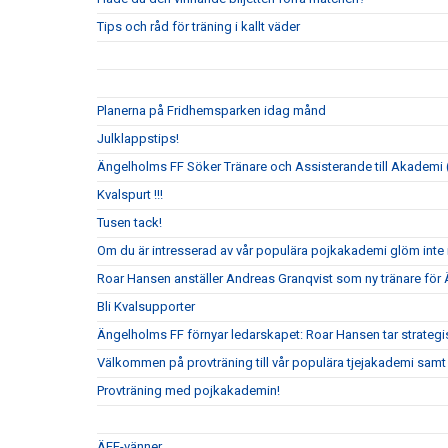
Tips och råd för träning i kallt väder
Planerna på Fridhemsparken idag månd
Julklappstips!
Ängelholms FF Söker Tränare och Assisterande till Akademi (
Kvalspurt !!!
Tusen tack!
Om du är intresserad av vår populära pojkakademi glöm inte i
Roar Hansen anställer Andreas Granqvist som ny tränare för
Bli Kvalsupporter
Ängelholms FF förnyar ledarskapet: Roar Hansen tar strateg
Välkommen på provträning till vår populära tjejakademi samt t
Provträning med pojkakademin!
ÄFF-vänner