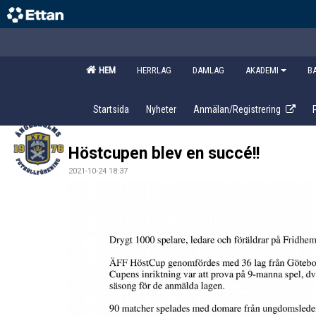
HEM
HERRLAG
DAMLAG
AKADEMI
B
Startsida
Nyheter
Anmälan/Registrering
Höstcupen blev en succé!!
2021-10-24 18:37