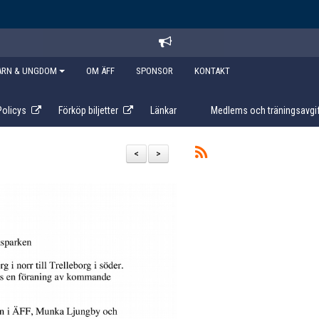
ARN & UNGDOM
OM ÄFF
SPONSOR
KONTAKT
Policys
Förköp biljetter
Länkar
Medlems och träningsavgif
<
>