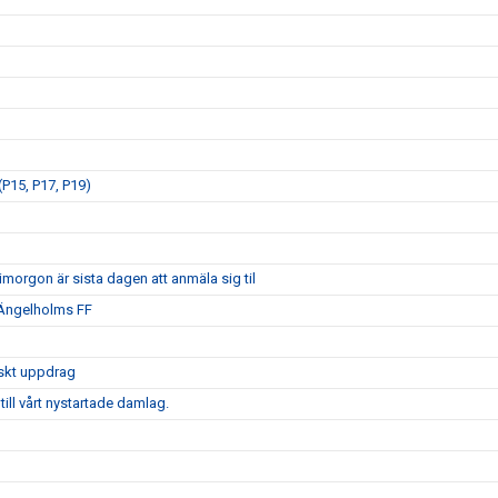
P15, P17, P19)
morgon är sista dagen att anmäla sig til
 Ängelholms FF
iskt uppdrag
ill vårt nystartade damlag.