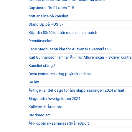
Cupvinster för F14 och F15
Nytt ansikte på kansliet
Stand Up på HUS 57
Köp din 50/50 lott här redan innan match
Premiärvecka!
Jens Magnusson klar för Allsvenska Västerås SK
Karl Gunnarsson lämnar ÄFF för Allsvenskan – Skriver kontr
Kansliet stängt!
Bryta tystnaden kring psykisk ohälsa
Se hit!
Äntligen är det dags för års släpp säsongen 2024 är här!
Bingolotter/sverigelotten 2024
Kallelse till Årsmöte
Stödmedlem
ÄFF uppmärksammas i SkåneSport