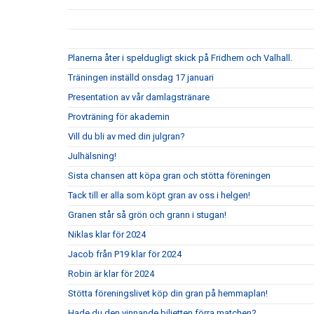
Planerna åter i speldugligt skick på Fridhem och Valhall.
Träningen inställd onsdag 17 januari
Presentation av vår damlagstränare
Provträning för akademin
Vill du bli av med din julgran?
Julhälsning!
Sista chansen att köpa gran och stötta föreningen
Tack till er alla som köpt gran av oss i helgen!
Granen står så grön och grann i stugan!
Niklas klar för 2024
Jacob från P19 klar för 2024
Robin är klar för 2024
Stötta föreningslivet köp din gran på hemmaplan!
Hade du den vinnande biljetten förra matchen?