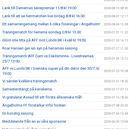
2020-08-10 09:32
Länk till Damernas seriepremiär 11/8 kl 19.00
2020-08-10 08:30
Länk till att se herrmatchen live lördag 8/8 kl 16.00
2020-08-07 12:17
Ett samarrangemang mellan 6 olika föreningar i Ängelholm!
2020-08-04 15:58
Träningsmatch för herrarna söndag 2/8 kl 13.00
2020-07-31 11:22
Glöm inte titta på ÄFF mot Lunds BK i kväll kl 19:00
2020-07-30 16:13
Roar Hansen ger sin syn på herrarnas säsong
2020-07-27 11:20
Träningsmatch ÄFF Dam vs Eskilsminne - Livestreamas
2020-07-24 15:12
25/7 13:00
ÄFF vs Lunds BK i Svenska cupen på din dator den 30/7, kl
2020-07-23 10:28
19:00
Vi sänder kvällens träningsmatch
2020-07-21 18:35
Semesterstängt på kanslierna
2020-07-17 07:13
Vi gratulerar Assad till sitt första allsvenska mål!
2020-07-16 18:56
Ängelholms FF förstärker inför hösten
2020-07-08 20:50
En konstig säsong
2020-07-04 14:48
Meddelande från en av våra sponsorer
2020-06-30 13:04