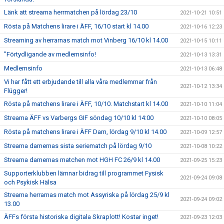
Länk att streama herrmatchen på lördag 23/10
2021-10-21 10:51
Rösta på Matchens lirare i ÄFF, 16/10 start kl 14.00
2021-10-16 12:23
Streaming av herrarnas match mot Vinberg 16/10 kl 14.00
2021-10-15 10:11
”Förtydligande av medlemsinfo!
2021-10-13 13:31
Medlemsinfo
2021-10-13 06:48
Vi har fått ett erbjudande till alla våra medlemmar från
2021-10-12 13:34
Flügger!
Rösta på matchens lirare i ÄFF, 10/10. Matchstart kl 14.00
2021-10-10 11:04
Streama ÄFF vs Varbergs GIF söndag 10/10 kl 14:00
2021-10-10 08:05
Rösta på matchens lirare i ÄFF Dam, lördag 9/10 kl 14.00
2021-10-09 12:57
Streama damernas sista seriematch på lördag 9/10
2021-10-08 10:22
Streama damernas matchen mot HGH FC 26/9 kl 14.00
2021-09-25 15:23
Supporterklubben lämnar bidrag till programmet Fysisk
2021-09-24 09:08
och Psykisk Hälsa
Streama herrarnas match mot Assyriska på lördag 25/9 kl
2021-09-24 09:02
13.00
ÄFFs första historiska digitala Skraplott! Kostar inget!
2021-09-23 12:03