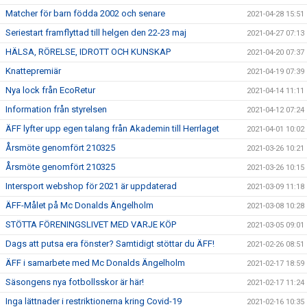
Matcher för barn födda 2002 och senare
2021-04-28 15:51
Seriestart framflyttad till helgen den 22-23 maj
2021-04-27 07:13
HÄLSA, RÖRELSE, IDROTT OCH KUNSKAP
2021-04-20 07:37
Knattepremiär
2021-04-19 07:39
Nya lock från EcoRetur
2021-04-14 11:11
Information från styrelsen
2021-04-12 07:24
ÄFF lyfter upp egen talang från Akademin till Herrlaget
2021-04-01 10:02
Årsmöte genomfört 210325
2021-03-26 10:21
Årsmöte genomfört 210325
2021-03-26 10:15
Intersport webshop för 2021 är uppdaterad
2021-03-09 11:18
ÄFF-Målet på Mc Donalds Ängelholm
2021-03-08 10:28
STÖTTA FÖRENINGSLIVET MED VARJE KÖP
2021-03-05 09:01
Dags att putsa era fönster? Samtidigt stöttar du ÄFF!
2021-02-26 08:51
ÄFF i samarbete med Mc Donalds Ängelholm
2021-02-17 18:59
Säsongens nya fotbollsskor är här!
2021-02-17 11:24
Inga lättnader i restriktionerna kring Covid-19
2021-02-16 10:35