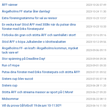
ÄFF-vänner
2023-10-26 07:49
Ängelholms FF startar åter damlag!
2023-10-24 11:30
Extra föreningsstämma för val av revisor
2023-10-23 13:57
En vecka kvar! Stöd ÄFF med 300kr när du putsar dina
2023-10-23 10:33
fönster med Eriks fönsterputs!
Förboka din gran och stötta ÄFF och samhället i stort!
2023-10-16 09:16
Stöd ÄFF o köpa Julkalender o Idrottsrabatten
2023-10-12 09:56
Ängelholms FF- en kraft i Ängelholms kommun, mycket
2023-09-06 09:19
tack vare er!
Stor spänning på Deadline Day!
2023-09-04 09:34
Run of Hope
2023-09-01 09:33
Putsa dina fönster med Eriks fönsterputs och stötta ÄFF!
2023-07-31 09:52
Sisters cup blev succé
2023-07-05 07:18
Sisters cup
2023-06-28 11:20
Stötta ÄFF och streama massor av sport på C More!
2023-06-27 09:20
Midsommar
2023-06-22 08:13
Vill du prova Gåfotboll 19:de juni 10-11:30?!
2023-06-16 11:50