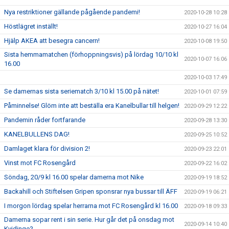
Nya restriktioner gällande pågående pandemi!
2020-10-28 10:28
Höstlägret inställt!
2020-10-27 16:04
Hjälp AKEA att besegra cancern!
2020-10-08 19:50
Sista hemmamatchen (förhoppningsvis) på lördag 10/10 kl
2020-10-07 16:06
16.00
2020-10-03 17:49
Se damernas sista seriematch 3/10 kl 15.00 på nätet!
2020-10-01 07:59
Påminnelse! Glöm inte att beställa era Kanelbullar till helgen!
2020-09-29 12:22
Pandemin råder fortfarande
2020-09-28 13:30
KANELBULLENS DAG!
2020-09-25 10:52
Damlaget klara för division 2!
2020-09-23 22:01
Vinst mot FC Rosengård
2020-09-22 16:02
Söndag, 20/9 kl 16.00 spelar damerna mot Nike
2020-09-19 18:52
Backahill och Stiftelsen Gripen sponsrar nya bussar till ÄFF
2020-09-19 06:21
I morgon lördag spelar herrarna mot FC Rosengård kl 16.00
2020-09-18 09:33
Damerna sopar rent i sin serie. Hur går det på onsdag mot
2020-09-14 10:40
Kvidinge?