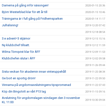
Damerna på gång inför säsongen!
2020-01-15 20:36
Björn Westerblad klar för ett år till
2020-01-15 10:46
Träningarna är i full gång på Fridhemsparken
2020-01-14 11:17
Julhälsning!
2019-12-20 07:42
2019-12-18 08:54
3:e advent=3 stjärnor
2019-12-15 15:16
Ny klubbchef tillsatt.
2019-12-12 11:59
Wilma Törnqvist klar för ÄFF
2019-12-09 11:53
Klubbchefen slutar i ÄFF
2019-12-02 09:58
2019-11-26 09:44
Sista veckan för akademin innan vinteruppehåll
2019-11-25 08:34
Ge bort en sportig dröm!
2019-11-22 09:50
Vinnarna på ungdomsavslutningens tipspromenad
2019-11-22 07:43
Köp din Bingolott av vårt P13 lag
2019-11-15 09:16
Avslutning för ungdomslagen söndagen den 3 november
2019-10-30 09:04
KL 11:00