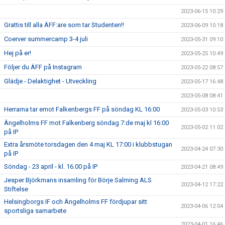
2023-06-15 10:29
Grattis till alla ÄFF:are som tar Studenten!!
2023-06-09 10:18
Coerver summercamp 3-4 juli
2023-05-31 09:10
Hej på er!
2023-05-25 10:49
Följer du ÄFF på Instagram
2023-05-22 08:57
Glädje - Delaktighet - Utveckling
2023-05-17 16:48
2023-05-08 08:41
Herrarna tar emot Falkenbergs FF på söndag KL 16:00
2023-05-03 10:53
Ängelholms FF mot Falkenberg söndag 7:de maj kl 16:00
2023-05-02 11:02
på IP
Extra årsmöte torsdagen den 4 maj KL 17:00 i klubbstugan
2023-04-24 07:30
på IP
Söndag - 23 april - kl. 16.00 på IP
2023-04-21 08:49
Jesper Björkmans insamling för Börje Salming ALS
2023-04-12 17:22
Stiftelse
Helsingborgs IF och Ängelholms FF fördjupar sitt
2023-04-06 12:04
sportsliga samarbete
2023-04-01 16:46