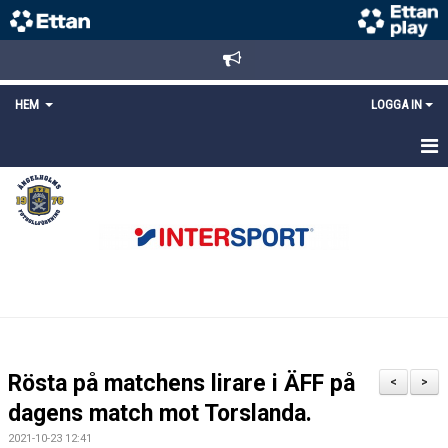
HEM
LOGGA IN
STARTSIDA
NYHETER
ANMÄLAN/REGISTRERING
POLICYS
FÖRKÖP BILJETTER
Rösta på matchens lirare i ÄFF på
<
>
LÄNKAR
dagens match mot Torslanda.
2021-10-23 12:41