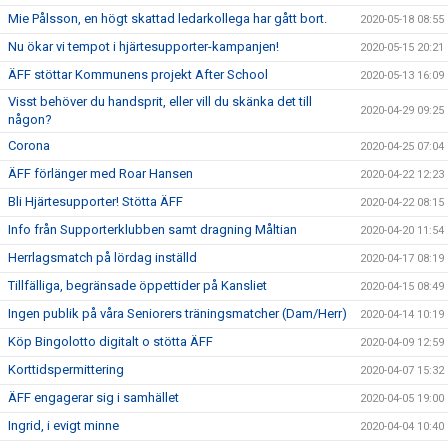
Mie Pålsson, en högt skattad ledarkollega har gått bort.
2020-05-18 08:55
Nu ökar vi tempot i hjärtesupporter-kampanjen!
2020-05-15 20:21
ÄFF stöttar Kommunens projekt After School
2020-05-13 16:09
Visst behöver du handsprit, eller vill du skänka det till
2020-04-29 09:25
någon?
Corona
2020-04-25 07:04
ÄFF förlänger med Roar Hansen
2020-04-22 12:23
Bli Hjärtesupporter! Stötta ÄFF
2020-04-22 08:15
Info från Supporterklubben samt dragning Måltian
2020-04-20 11:54
Herrlagsmatch på lördag inställd
2020-04-17 08:19
Tillfälliga, begränsade öppettider på Kansliet
2020-04-15 08:49
Ingen publik på våra Seniorers träningsmatcher (Dam/Herr)
2020-04-14 10:19
Köp Bingolotto digitalt o stötta ÄFF
2020-04-09 12:59
Korttidspermittering
2020-04-07 15:32
ÄFF engagerar sig i samhället
2020-04-05 19:00
Ingrid, i evigt minne
2020-04-04 10:40