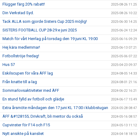
Flügger färg 20% rabatt!
2025-08-26 11:25
Din Verkstad Syd.
2025-08-26 10:22
Tack ALLA som gjorde Sisters Cup 2025 möjlig!
2025-06-30 14:25
SISTERS FOOTBALL CUP 28-29:e juni 2025
2025-06-24 12:24
Match för vårt Herrlag på torsdag den 19 juni KL 19:00
2025-06-16 09:29
Hej kära medlemmar!
2025-06-13 07:21
Fotbollströje fredag!
2025-05-06 07:22
Hus 57
2025-04-23 09:37
Eskilscupen för våra ÄFF lag
2024-08-05 14:33
Från knatte till a-lag
2024-08-01 21:16
Sommarlovsaktiviteter med ÄFF
2024-06-22 16:21
En stund fylld av fotboll och glädje
2024-06-17 15:49
Extra årsmöte måndagen den 17 juni KL 17:00 i klubbstugan
2024-05-28 08:47
ÄFF &#128155; Drivkraft, bli mentor du också
2024-05-16 08:57
Cupvinster för F14 och F15
2024-05-13 11:12
Nytt ansikte på kansliet
2024-04-18 18:13