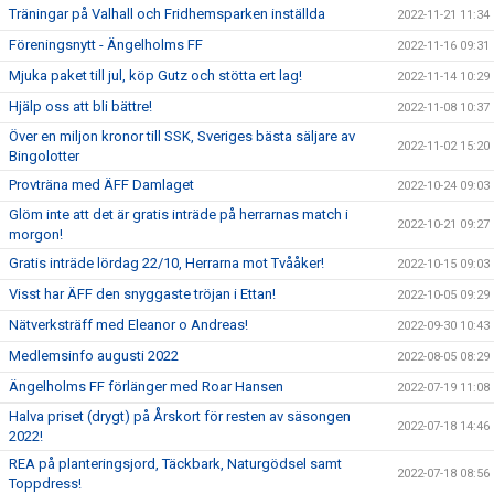
Träningar på Valhall och Fridhemsparken inställda
2022-11-21 11:34
Föreningsnytt - Ängelholms FF
2022-11-16 09:31
Mjuka paket till jul, köp Gutz och stötta ert lag!
2022-11-14 10:29
Hjälp oss att bli bättre!
2022-11-08 10:37
Över en miljon kronor till SSK, Sveriges bästa säljare av
2022-11-02 15:20
Bingolotter
Provträna med ÄFF Damlaget
2022-10-24 09:03
Glöm inte att det är gratis inträde på herrarnas match i
2022-10-21 09:27
morgon!
Gratis inträde lördag 22/10, Herrarna mot Tvååker!
2022-10-15 09:03
Visst har ÄFF den snyggaste tröjan i Ettan!
2022-10-05 09:29
Nätverksträff med Eleanor o Andreas!
2022-09-30 10:43
Medlemsinfo augusti 2022
2022-08-05 08:29
Ängelholms FF förlänger med Roar Hansen
2022-07-19 11:08
Halva priset (drygt) på Årskort för resten av säsongen
2022-07-18 14:46
2022!
REA på planteringsjord, Täckbark, Naturgödsel samt
2022-07-18 08:56
Toppdress!