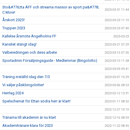
Sto&#776;tta ÄFF och streama massor av sport pa&#778;
2023-03-31 11:44
C More!
Årskort 2023!
2023-03-23 11:10
Truppen 2023
2023-03-23 07:40
Kallelse årsmöte Ängelholms FF
2023-03-23
Kansliet stängt idag!
2023-03-21 07:29
Valberedningen och dess arbete
2023-03-15 07:35
Sportadmin Försäljningsguide - Medlemmar (Bingolotto)
2023-03-10 11:58
2023-03-09 09:41
Träning inställd idag den 7/3
2023-03-07 10:29
Vi säljer påskbingolotter!
2023-03-06 08:53
Herrlag 2024
2023-02-12 13:31
Spelschemat för Ettan södra herr är klart!
2023-01-11 08:32
2022-12-27 10:10
Tränarna till akademin är nu klart
2022-12-16 08:59
Akademitränare klara för 2023
2022-11-22 08:45