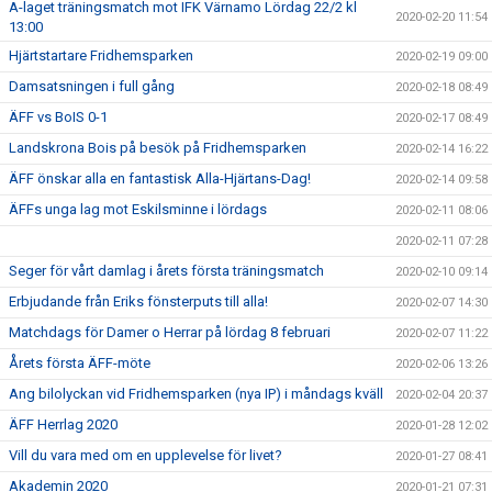
A-laget träningsmatch mot IFK Värnamo Lördag 22/2 kl
2020-02-20 11:54
13:00
Hjärtstartare Fridhemsparken
2020-02-19 09:00
Damsatsningen i full gång
2020-02-18 08:49
ÄFF vs BoIS 0-1
2020-02-17 08:49
Landskrona Bois på besök på Fridhemsparken
2020-02-14 16:22
ÄFF önskar alla en fantastisk Alla-Hjärtans-Dag!
2020-02-14 09:58
ÄFFs unga lag mot Eskilsminne i lördags
2020-02-11 08:06
2020-02-11 07:28
Seger för vårt damlag i årets första träningsmatch
2020-02-10 09:14
Erbjudande från Eriks fönsterputs till alla!
2020-02-07 14:30
Matchdags för Damer o Herrar på lördag 8 februari
2020-02-07 11:22
Årets första ÄFF-möte
2020-02-06 13:26
Ang bilolyckan vid Fridhemsparken (nya IP) i måndags kväll
2020-02-04 20:37
ÄFF Herrlag 2020
2020-01-28 12:02
Vill du vara med om en upplevelse för livet?
2020-01-27 08:41
Akademin 2020
2020-01-21 07:31