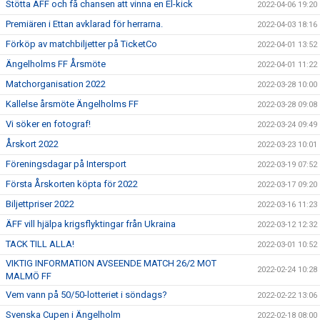
Stötta ÄFF och få chansen att vinna en El-kick
2022-04-06 19:20
Premiären i Ettan avklarad för herrarna.
2022-04-03 18:16
Förköp av matchbiljetter på TicketCo
2022-04-01 13:52
Ängelholms FF Årsmöte
2022-04-01 11:22
Matchorganisation 2022
2022-03-28 10:00
Kallelse årsmöte Ängelholms FF
2022-03-28 09:08
Vi söker en fotograf!
2022-03-24 09:49
Årskort 2022
2022-03-23 10:01
Föreningsdagar på Intersport
2022-03-19 07:52
Första Årskorten köpta för 2022
2022-03-17 09:20
Biljettpriser 2022
2022-03-16 11:23
ÄFF vill hjälpa krigsflyktingar från Ukraina
2022-03-12 12:32
TACK TILL ALLA!
2022-03-01 10:52
VIKTIG INFORMATION AVSEENDE MATCH 26/2 MOT
2022-02-24 10:28
MALMÖ FF
Vem vann på 50/50-lotteriet i söndags?
2022-02-22 13:06
Svenska Cupen i Ängelholm
2022-02-18 08:00