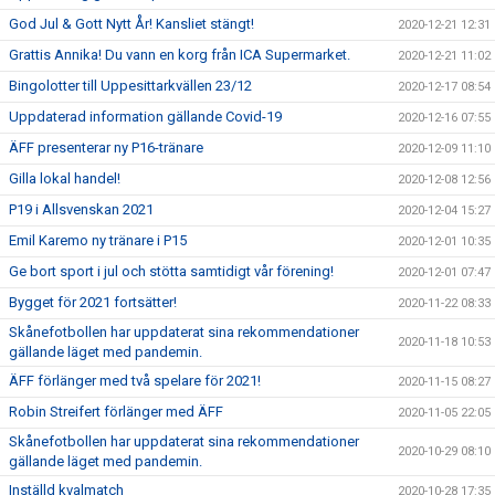
God Jul & Gott Nytt År! Kansliet stängt!
2020-12-21 12:31
Grattis Annika! Du vann en korg från ICA Supermarket.
2020-12-21 11:02
Bingolotter till Uppesittarkvällen 23/12
2020-12-17 08:54
Uppdaterad information gällande Covid-19
2020-12-16 07:55
ÄFF presenterar ny P16-tränare
2020-12-09 11:10
Gilla lokal handel!
2020-12-08 12:56
P19 i Allsvenskan 2021
2020-12-04 15:27
Emil Karemo ny tränare i P15
2020-12-01 10:35
Ge bort sport i jul och stötta samtidigt vår förening!
2020-12-01 07:47
Bygget för 2021 fortsätter!
2020-11-22 08:33
Skånefotbollen har uppdaterat sina rekommendationer
2020-11-18 10:53
gällande läget med pandemin.
ÄFF förlänger med två spelare för 2021!
2020-11-15 08:27
Robin Streifert förlänger med ÄFF
2020-11-05 22:05
Skånefotbollen har uppdaterat sina rekommendationer
2020-10-29 08:10
gällande läget med pandemin.
Inställd kvalmatch
2020-10-28 17:35