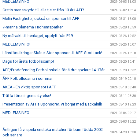
MEDLEMSINFO
2021-06-03 11:03
Gratis mensskydd till alla tjejer från 13 år i ÄFF!
2021-06-02 18:14
Melin Fastigheter, också en sponsor till ÄFF
2021-05-31 16:08
7-manna planerna Fridhemsparken
2021-05-28 15:59
Ny målvakt till herrlaget, upplyft från P19.
2021-05-26 19:52
MEDLEMSINFO!
2021-05-25 10:07
Länsförsäkringar Skåne. Stor sponsor till ÄFF. Stort tack!
2021-05-24 15:18
Dags för årets fotbollscamp!
2021-05-20 10:41
ÄFF/Prodefending Fotbollsskola för äldre spelare 14-17år
2021-05-20 10:32
ÄFF Fotbollscamp i sommar
2021-05-19 20:18
AKEA - En viktig sponsor i ÄFF
2021-05-18 08:40
Träffa föreningens styrelse!
2021-05-11 08:30
Presentation av ÄFFs Sponsorer. Vi börjar med Backahill!
2021-05-10 19:23
MEDLEMSINFO
2021-05-04 09:17
2021-05-03 15:22
Äntligen få vi spela enstaka matcher för barn födda 2002
2021-04-29 10:30
och senare