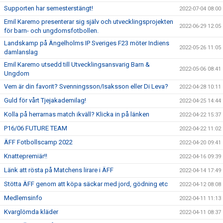
Supporten har semesterstängt!
2022-07-04 08:00
Emil Karemo presenterar sig själv och utvecklingsprojekten
2022-06-29 12:05
för barn- och ungdomsfotbollen.
Landskamp på Ängelholms IP Sveriges F23 möter Indiens
2022-05-26 11:05
damlanslag
Emil Karemo utsedd till Utvecklingsansvarig Barn &
2022-05-06 08:41
Ungdom
Vem är din favorit? Svenningsson/Isaksson eller Di Leva?
2022-04-28 10:11
Guld för vårt Tjejakademilag!
2022-04-25 14:44
Kolla på herrarnas match ikväll? Klicka in på länken
2022-04-22 15:37
P16/06 FUTURE TEAM
2022-04-22 11:02
ÄFF Fotbollscamp 2022
2022-04-20 09:41
Knattepremiär!!
2022-04-16 09:39
Länk att rösta på Matchens lirare i ÄFF
2022-04-14 17:49
Stötta ÄFF genom att köpa säckar med jord, gödning etc
2022-04-12 08:08
Medlemsinfo
2022-04-11 11:13
Kvarglömda kläder
2022-04-11 08:37