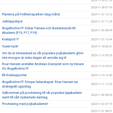
2023-11-30 07:29
2023-11-28 07:59
Planerna på Fridhemsparken idag månd
2023-11-27 14:12
Julklappstips!
2023-11-27 11:29
Ängelholms FF Söker Tränare och Assisterande till
2023-11-24 08:49
Akademi (P15, P17, P19)
Kvalspurt !!!
2023-11-21 16:44
Tusen tack!
2023-11-18 06:01
Om du är intresserad av vår populära pojkakademi glöm
2023-11-16 09:25
inte imorgon är sista dagen att anmäla sig til
Roar Hansen anställer Andreas Granqvist som ny tränare
2023-11-15 09:37
för Ängelholms FF
Bli Kvalsupporter
2023-11-13 14:30
Ängelholms FF förnyar ledarskapet: Roar Hansen tar
2023-11-11 17:22
strategiskt uppdrag
Välkommen på provträning till vår populära tjejakademi
2023-11-06 08:03
samt till vårt nystartade damlag.
Provträning med pojkakademin!
2023-11-02 07:19
2023-11-01 08:01