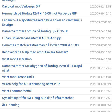
Oavgjort mot Varbergs GIF
2020-09-12 19:58
Herrmatch på lördag 12/9 kl 16.00 mot Varbergs GIF
2020-09-10 12:10
Federico - En sportintresserad kille söker en värdfamilj i
2020-09-07 08:30
Sverige
Damerna möter Fortuna på lördag 5/9 kl 15.00
2020-09-04 15:01
Lucas Ohlander ansluter till ÄFF’s A-trupp
2020-09-03 16:58
Herrarnas match livestreamas på lördag 29/8 kl 16.00
2020-08-27 08:38
Behöver ni ha hjälp med att putsa era fönster?
2020-08-25 10:58
Vinst mot IFK Malmö
2020-08-24 15:32
Damerna möter Kullabygden på lördag, 22/8 kl 14.00 på
2020-08-21 12:42
nätet
Vinst mot Prespa Birlik
2020-08-17 11:31
Vilken helg för ÄFFs seniorlag samt P19!
2020-08-17 08:21
Vinst i sommarhetta!
2020-08-11 15:50
Nya riktlinjer från SvFF ang publik på våra matcher
2020-08-11 12:55
ÄFF damlag
2020-08-10 09:57