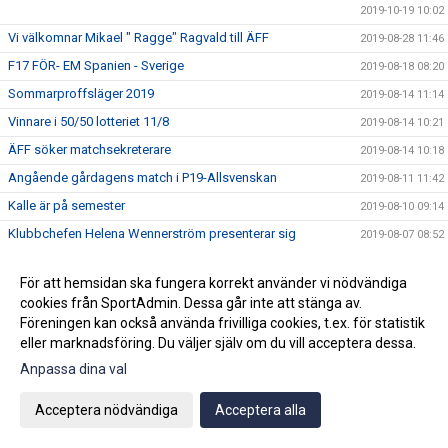
2019-10-19 10:02
Vi välkomnar Mikael " Ragge" Ragvald till ÄFF
2019-08-28 11:46
F17 FÖR- EM Spanien - Sverige
2019-08-18 08:20
Sommarproffsläger 2019
2019-08-14 11:14
Vinnare i 50/50 lotteriet 11/8
2019-08-14 10:21
ÄFF söker matchsekreterare
2019-08-14 10:18
Angående gårdagens match i P19-Allsvenskan
2019-08-11 11:42
Kalle är på semester
2019-08-10 09:14
Klubbchefen Helena Wennerström presenterar sig
2019-08-07 08:52
FitLine är ny samarbetspartner
2019-08-03 14:21
För att hemsidan ska fungera korrekt använder vi nödvändiga
ÄFF söker matchsekreterare
2019-08-01 13:00
cookies från SportAdmin. Dessa går inte att stänga av.
Flera lag drar igång igen
2019-07-22 14:01
Föreningen kan också använda frivilliga cookies, t.ex. för statistik
eller marknadsföring. Du väljer själv om du vill acceptera dessa.
Bemanning på våra kanslier i sommar
2019-07-04 08:02
Anpassa dina val
Vinnare i 50/50 lotteriet 29/6
2019-07-01 14:32
Lyckad Sisters Football Cup
2019-07-01 11:56
Acceptera nödvändiga
Acceptera alla
Ladda ner Min Fotboll-appen
2019-06-22 12:00