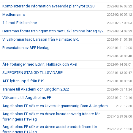
Kompletterande information avseende planhyror 2020
2022-02-16 08:22
Medlemsinfo
2022-02-10 07:12
1-1 mot Eskilsminne
2022-02-07 09:03
Herrarnas första träningsmatch mot Eskilsminne lördag 5/2
2022-02-04 09:29
Vi välkomnar Isac Larsson från Halmstad BK.
2022-01-31 07:38
Presentation av ÄFF Herrlag
2022-01-21 10:05
2022-01-20 08:48
ÄFF förlänger med Edvin, Hallbäck och Axel
2022-01-14 08:01
SUPPORTEN STÄNGD TILLSVIDARE!
2022-01-13 07:47
ÄFF lyfter upp 2 från P19
2022-01-10 09:20
Tränare till Akademi och Ungdom 2022
2022-01-05 11:24
Välkomna till Ängelholms FF
2022-01-01 10:16
Ängelholms FF söker en Utvecklingsansvarig Barn & Ungdom
2021-12-30
Ängelholms FF söker en driven huvudansvarig tränare för
2021-12-29 09:00
föreningens P19-lag
Ängelholms FF söker en driven assisterande tränare för
2021-12-21 15:30
föreningens P17-lag