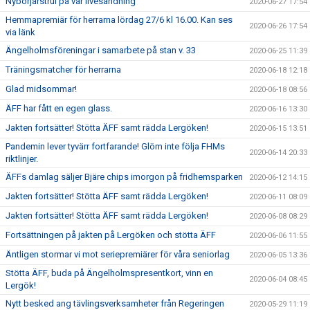
Nybörjarstrul på vår livesändning
2020-06-27 17:54
Hemmapremiär för herrarna lördag 27/6 kl 16.00. Kan ses
2020-06-26 17:54
via länk
Ängelholmsföreningar i samarbete på stan v. 33
2020-06-25 11:39
Träningsmatcher för herrarna
2020-06-18 12:18
Glad midsommar!
2020-06-18 08:56
ÄFF har fått en egen glass.
2020-06-16 13:30
Jakten fortsätter! Stötta ÄFF samt rädda Lergöken!
2020-06-15 13:51
Pandemin lever tyvärr fortfarande! Glöm inte följa FHMs
2020-06-14 20:33
riktlinjer.
ÄFFs damlag säljer Bjäre chips imorgon på fridhemsparken
2020-06-12 14:15
Jakten fortsätter! Stötta ÄFF samt rädda Lergöken!
2020-06-11 08:09
Jakten fortsätter! Stötta ÄFF samt rädda Lergöken!
2020-06-08 08:29
Fortsättningen på jakten på Lergöken och stötta ÄFF
2020-06-06 11:55
Äntligen stormar vi mot seriepremiärer för våra seniorlag
2020-06-05 13:36
Stötta ÄFF, buda på Ängelholmspresentkort, vinn en
2020-06-04 08:45
Lergök!
Nytt besked ang tävlingsverksamheter från Regeringen
2020-05-29 11:19