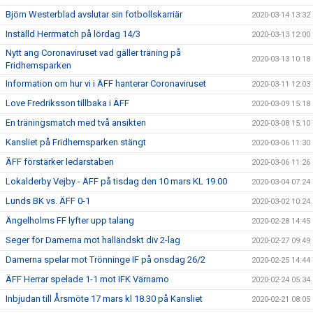
Björn Westerblad avslutar sin fotbollskarriär
2020-03-14 13:32
Inställd Herrmatch på lördag 14/3
2020-03-13 12:00
Nytt ang Coronaviruset vad gäller träning på
2020-03-13 10:18
Fridhemsparken
Information om hur vi i ÄFF hanterar Coronaviruset
2020-03-11 12:03
Love Fredriksson tillbaka i ÄFF
2020-03-09 15:18
En träningsmatch med två ansikten
2020-03-08 15:10
Kansliet på Fridhemsparken stängt
2020-03-06 11:30
ÄFF förstärker ledarstaben
2020-03-06 11:26
Lokalderby Vejby - ÄFF på tisdag den 10 mars KL 19.00
2020-03-04 07:24
Lunds BK vs. ÄFF 0-1
2020-03-02 10:24
Ängelholms FF lyfter upp talang
2020-02-28 14:45
Seger för Damerna mot halländskt div 2-lag
2020-02-27 09:49
Damerna spelar mot Trönninge IF på onsdag 26/2
2020-02-25 14:44
ÄFF Herrar spelade 1-1 mot IFK Värnamo
2020-02-24 05:34
Inbjudan till Årsmöte 17 mars kl 18.30 på Kansliet
2020-02-21 08:05