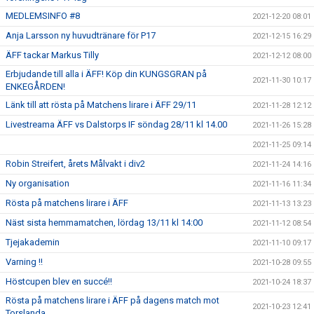
MEDLEMSINFO #8
2021-12-20 08:01
Anja Larsson ny huvudtränare för P17
2021-12-15 16:29
ÄFF tackar Markus Tilly
2021-12-12 08:00
Erbjudande till alla i ÄFF! Köp din KUNGSGRAN på
2021-11-30 10:17
ENKEGÅRDEN!
Länk till att rösta på Matchens lirare i ÄFF 29/11
2021-11-28 12:12
Livestreama ÄFF vs Dalstorps IF söndag 28/11 kl 14.00
2021-11-26 15:28
2021-11-25 09:14
Robin Streifert, årets Målvakt i div2
2021-11-24 14:16
Ny organisation
2021-11-16 11:34
Rösta på matchens lirare i ÄFF
2021-11-13 13:23
Näst sista hemmamatchen, lördag 13/11 kl 14:00
2021-11-12 08:54
Tjejakademin
2021-11-10 09:17
Varning !!
2021-10-28 09:55
Höstcupen blev en succé!!
2021-10-24 18:37
Rösta på matchens lirare i ÄFF på dagens match mot
2021-10-23 12:41
Torslanda.