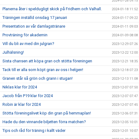
2024-01-26 09:15
Planerna åter i speldugligt skick på Fridhem och Valhall.
2024-01-18 11:52
Träningen inställd onsdag 17 januari
2024-01-17 09:22
Presentation av vår damlagstränare
2024-01-11 09:03
Provträning för akademin
2024-01-09 08:08
Vill du bli av med din julgran?
2023-12-29 07:26
Julhälsning!
2023-12-22 12:00
Sista chansen att köpa gran och stötta föreningen
2023-12-21 18:35
Tack till er alla som köpt gran av oss i helgen!
2023-12-18 07:23
Granen står så grön och grann i stugan!
2023-12-13 11:08
Niklas klar för 2024
2023-12-07 07:50
Jacob från P19 klar för 2024
2023-12-07 07:47
Robin är klar för 2024
2023-12-07 07:45
Stötta föreningslivet köp din gran på hemmaplan!
2023-12-06 07:31
Hade du den vinnande biljetten förra matchen?
2023-12-05 10:01
Tips och råd för träning i kallt väder
2023-12-01 10:07