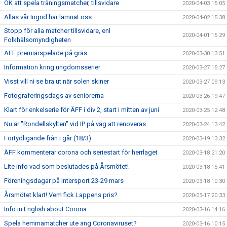
OK att spela träningsmatcher, tillsvidare
2020-04-03 15:05
Allas vår Ingrid har lämnat oss.
2020-04-02 15:38
Stopp för alla matcher tillsvidare, enl
2020-04-01 15:29
Folkhälsomyndigheten
ÄFF premiärspelade på gräs
2020-03-30 13:51
Information kring ungdomsserier
2020-03-27 15:27
Visst vill ni se bra ut när solen skiner
2020-03-27 09:13
Fotograferingsdags av seniorerna
2020-03-26 19:47
Klart för enkelserie för ÄFF i div 2, start i mitten av juni
2020-03-25 12:48
Nu är "Rondellskylten" vid IP på väg att renoveras
2020-03-24 13:42
Förtydligande från i går (18/3)
2020-03-19 13:32
ÄFF kommenterar corona och seriestart för herrlaget
2020-03-18 21:20
Lite info vad som beslutades på Årsmötet!
2020-03-18 15:41
Föreningsdagar på Intersport 23-29 mars
2020-03-18 10:30
Årsmötet klart! Vem fick Lappens pris?
2020-03-17 20:33
Info in English about Corona
2020-03-16 14:16
Spela hemmamatcher ute ang Coronaviruset?
2020-03-16 10:15