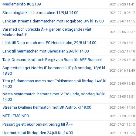
Medlemsinfo #6 2109
2021-09-20 11:41
Streaminglänk till herrmatchen 11/9,kl 14.00
2021-09-10 08:17
Länk att streama dammatchen mot Högaborg 8/9 kl 19.00
2021-09-07 14:15
Var med och utveckla ÄFF genom deltagande i vårt
2021-09-06 09:37
Marknadsråd!
Länk till Dam-match mot FC Hessleholm, 29/8 kl 14.00
2021-08-28 15:51
Länk till herrmatchen mot Sävedalen 28/8 kl 14.00
2021-08-27 17:10
Tack Öresundskraft och Bergkvara Buss för ÄFF-Bussen!
2021-08-25 15:18
Superettanlaget Norrby IF kommer till IP på onsdag, 18/8 kl
2021-08-16 11:49
18:30
Titta på damernas match mot Eskilsminne på lördag 14/8 kl
2021-08-09 15:43
14.00
Nästa seniormatch: herrarna mot V Frölunda, söndag 8/8 kl
2021-08-05 16:51
14.00
Streama kvällens herrmatch mot BK Astrio, kl 19:00
2021-08-04 14:54
MEDLEMSINFO
2021-07-28 09:58
Passivt ge ett ekonomiskt bidrag till ÄFF
2021-07-21 15:13
Herrmatch på lördag den 24 juli KL 14:00
2021-07-19 10:35