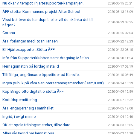
Nu ökar vi tempot i hjärtesupporter-kampanjen!
2020-05-15 20:21
ÄFF stöttar Kommunens projekt After School
2020-05-13 16:09
Visst behöver du handsprit, eller vill du skänka det till
2020-04-29 09:25
någon?
Corona
2020-04-25 07:04
ÄFF förlänger med Roar Hansen
2020-04-22 12:23
Bli Hjärtesupporter! Stötta ÄFF
2020-04-22 08:15
Info från Supporterklubben samt dragning Måltian
2020-04-20 11:54
Herrlagsmatch på lördag inställd
2020-04-17 08:19
Tillfälliga, begränsade öppettider på Kansliet
2020-04-15 08:49
Ingen publik på våra Seniorers träningsmatcher (Dam/Herr)
2020-04-14 10:19
Köp Bingolotto digitalt o stötta ÄFF
2020-04-09 12:59
Korttidspermittering
2020-04-07 15:32
ÄFF engagerar sig i samhället
2020-04-05 19:00
Ingrid, i evigt minne
2020-04-04 10:40
OK att spela träningsmatcher, tillsvidare
2020-04-03 15:05
Allas vår Ingrid har lämnat oss.
2020-04-02 15:38