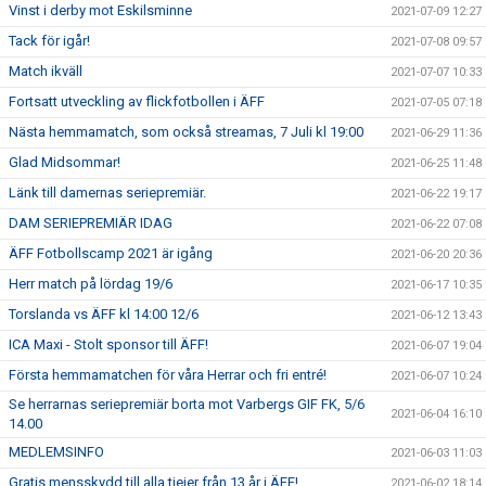
Vinst i derby mot Eskilsminne
2021-07-09 12:27
Tack för igår!
2021-07-08 09:57
Match ikväll
2021-07-07 10:33
Fortsatt utveckling av flickfotbollen i ÄFF
2021-07-05 07:18
Nästa hemmamatch, som också streamas, 7 Juli kl 19:00
2021-06-29 11:36
Glad Midsommar!
2021-06-25 11:48
Länk till damernas seriepremiär.
2021-06-22 19:17
DAM SERIEPREMIÄR IDAG
2021-06-22 07:08
ÄFF Fotbollscamp 2021 är igång
2021-06-20 20:36
Herr match på lördag 19/6
2021-06-17 10:35
Torslanda vs ÄFF kl 14:00 12/6
2021-06-12 13:43
ICA Maxi - Stolt sponsor till ÄFF!
2021-06-07 19:04
Första hemmamatchen för våra Herrar och fri entré!
2021-06-07 10:24
Se herrarnas seriepremiär borta mot Varbergs GIF FK, 5/6
2021-06-04 16:10
14.00
MEDLEMSINFO
2021-06-03 11:03
Gratis mensskydd till alla tjejer från 13 år i ÄFF!
2021-06-02 18:14