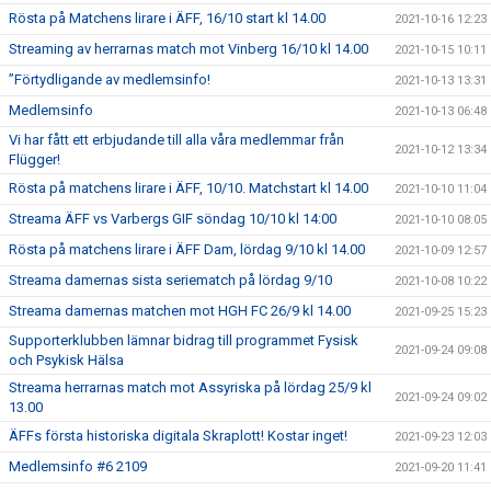
Rösta på Matchens lirare i ÄFF, 16/10 start kl 14.00
2021-10-16 12:23
Streaming av herrarnas match mot Vinberg 16/10 kl 14.00
2021-10-15 10:11
”Förtydligande av medlemsinfo!
2021-10-13 13:31
Medlemsinfo
2021-10-13 06:48
Vi har fått ett erbjudande till alla våra medlemmar från
2021-10-12 13:34
Flügger!
Rösta på matchens lirare i ÄFF, 10/10. Matchstart kl 14.00
2021-10-10 11:04
Streama ÄFF vs Varbergs GIF söndag 10/10 kl 14:00
2021-10-10 08:05
Rösta på matchens lirare i ÄFF Dam, lördag 9/10 kl 14.00
2021-10-09 12:57
Streama damernas sista seriematch på lördag 9/10
2021-10-08 10:22
Streama damernas matchen mot HGH FC 26/9 kl 14.00
2021-09-25 15:23
Supporterklubben lämnar bidrag till programmet Fysisk
2021-09-24 09:08
och Psykisk Hälsa
Streama herrarnas match mot Assyriska på lördag 25/9 kl
2021-09-24 09:02
13.00
ÄFFs första historiska digitala Skraplott! Kostar inget!
2021-09-23 12:03
Medlemsinfo #6 2109
2021-09-20 11:41