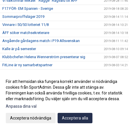
Vi välkomnar Mikael " Ragge" Ragvald till ÄFF
2019-08-28 11:46
F17 FÖR- EM Spanien - Sverige
2019-08-18 08:20
Sommarproffsläger 2019
2019-08-14 11:14
Vinnare i 50/50 lotteriet 11/8
2019-08-14 10:21
ÄFF söker matchsekreterare
2019-08-14 10:18
Angående gårdagens match i P19-Allsvenskan
2019-08-11 11:42
Kalle är på semester
2019-08-10 09:14
Klubbchefen Helena Wennerström presenterar sig
2019-08-07 08:52
FitLine är ny samarbetspartner
2019-08-03 14:21
ÄFF söker matchsekreterare
2019-08-01 13:00
Flera lag drar igång igen
För att hemsidan ska fungera korrekt använder vi nödvändiga
2019-07-22 14:01
cookies från SportAdmin. Dessa går inte att stänga av.
Bemanning på våra kanslier i sommar
2019-07-04 08:02
Föreningen kan också använda frivilliga cookies, t.ex. för statistik
Vinnare i 50/50 lotteriet 29/6
2019-07-01 14:32
eller marknadsföring. Du väljer själv om du vill acceptera dessa.
Lyckad Sisters Football Cup
2019-07-01 11:56
Anpassa dina val
Ladda ner Min Fotboll-appen
2019-06-22 12:00
Acceptera nödvändiga
Acceptera alla
Dan Norberg har gått STAC-utbildning
2019-06-21 12:00