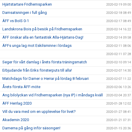
Hjärtstartare Fridhemsparken
2020-02-19 09:00
Damsatsningen i full gång
2020-02-18 08:49
ÄFF vs BoIS 0-1
2020-02-17 08:49
Landskrona Bois på besök på Fridhemsparken
2020-02-14 16:22
ÄFF önskar alla en fantastisk Alla-Hjärtans-Dag!
2020-02-14 09:58
ÄFFs unga lag mot Eskilsminne i lördags
2020-02-11 08:06
2020-02-11 07:28
Seger för vårt damlag i årets första träningsmatch
2020-02-10 09:14
Erbjudande från Eriks fönsterputs till alla!
2020-02-07 14:30
Matchdags för Damer o Herrar på lördag 8 februari
2020-02-07 11:22
Årets första ÄFF-möte
2020-02-06 13:26
Ang bilolyckan vid Fridhemsparken (nya IP) i måndags kväll
2020-02-04 20:37
ÄFF Herrlag 2020
2020-01-28 12:02
Vill du vara med om en upplevelse för livet?
2020-01-27 08:41
Akademin 2020
2020-01-21 07:31
Damerna på gång inför säsongen!
2020-01-15 20:36