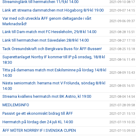
Streaminglänk till herrmatchen 11/9,kl 14.00
2021-09-10 08:17
Länk att streama dammatchen mot Högaborg 8/9 kl 19.00
2021-09-07 14:15
Var med och utveckla ÄFF genom deltagande i vårt
2021-09-06 09:37
Marknadsråd!
Länk till Dam-match mot FC Hessleholm, 29/8 kl 14.00
2021-08-28 15:51
Länk till herrmatchen mot Sävedalen 28/8 kl 14.00
2021-08-27 17:10
Tack Öresundskraft och Bergkvara Buss för ÄFF-Bussen!
2021-08-25 15:18
Superettanlaget Norrby IF kommer till IP på onsdag, 18/8 kl
2021-08-16 11:49
18:30
Titta på damernas match mot Eskilsminne på lördag 14/8 kl
2021-08-09 15:43
14.00
Nästa seniormatch: herrarna mot V Frölunda, söndag 8/8 kl
2021-08-05 16:51
14.00
Streama kvällens herrmatch mot BK Astrio, kl 19:00
2021-08-04 14:54
MEDLEMSINFO
2021-07-28 09:58
Passivt ge ett ekonomiskt bidrag till ÄFF
2021-07-21 15:13
Herrmatch på lördag den 24 juli KL 14:00
2021-07-19 10:35
ÄFF MÖTER NORRBY IF I SVENSKA CUPEN
2021-07-15 09:53