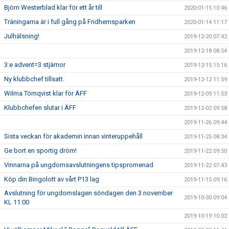
Björn Westerblad klar för ett år till
2020-01-15 10:46
Träningarna är i full gång på Fridhemsparken
2020-01-14 11:17
Julhälsning!
2019-12-20 07:42
2019-12-18 08:54
3:e advent=3 stjärnor
2019-12-15 15:16
Ny klubbchef tillsatt.
2019-12-12 11:59
Wilma Törnqvist klar för ÄFF
2019-12-09 11:53
Klubbchefen slutar i ÄFF
2019-12-02 09:58
2019-11-26 09:44
Sista veckan för akademin innan vinteruppehåll
2019-11-25 08:34
Ge bort en sportig dröm!
2019-11-22 09:50
Vinnarna på ungdomsavslutningens tipspromenad
2019-11-22 07:43
Köp din Bingolott av vårt P13 lag
2019-11-15 09:16
Avslutning för ungdomslagen söndagen den 3 november
2019-10-30 09:04
KL 11:00
2019-10-19 10:02