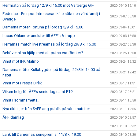
Herrmatch på lördag 12/9 kl 16.00 mot Varbergs GIF
2020-09-10 12:10
Federico - En sportintresserad kille söker en värdfamilj i
2020-09-07 08:30
Sverige
Damerna möter Fortuna på lördag 5/9 kl 15.00
2020-09-04 15:01
Lucas Ohlander ansluter till ÄFF’s A-trupp
2020-09-03 16:58
Herrarnas match livestreamas på lördag 29/8 kl 16.00
2020-08-27 08:38
Behöver ni ha hjälp med att putsa era fönster?
2020-08-25 10:58
Vinst mot IFK Malmö
2020-08-24 15:32
Damerna möter Kullabygden på lördag, 22/8 kl 14.00 på
2020-08-21 12:42
nätet
Vinst mot Prespa Birlik
2020-08-17 11:31
Vilken helg för ÄFFs seniorlag samt P19!
2020-08-17 08:21
Vinst i sommarhetta!
2020-08-11 15:50
Nya riktlinjer från SvFF ang publik på våra matcher
2020-08-11 12:55
ÄFF damlag
2020-08-10 09:57
2020-08-10 09:32
Länk till Damernas seriepremiär 11/8 kl 19.00
2020-08-10 08:30