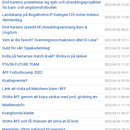
Emil Karemo presenterar sig själv och utvecklingsprojekten
2022-06-29 12:05
för barn- och ungdomsfotbollen.
Landskamp på Ängelholms IP Sveriges F23 möter Indiens
2022-05-26 11:05
damlanslag
Emil Karemo utsedd till Utvecklingsansvarig Barn &
2022-05-06 08:41
Ungdom
Vem är din favorit? Svenningsson/Isaksson eller Di Leva?
2022-04-28 10:11
Guld för vårt Tjejakademilag!
2022-04-25 14:44
Kolla på herrarnas match ikväll? Klicka in på länken
2022-04-22 15:37
P16/06 FUTURE TEAM
2022-04-22 11:02
ÄFF Fotbollscamp 2022
2022-04-20 09:41
Knattepremiär!!
2022-04-16 09:39
Länk att rösta på Matchens lirare i ÄFF
2022-04-14 17:49
Stötta ÄFF genom att köpa säckar med jord, gödning etc
2022-04-12 08:08
Medlemsinfo
2022-04-11 11:13
Kvarglömda kläder
2022-04-11 08:37
Stötta ÄFF och få chansen att vinna en El-kick
2022-04-06 19:20
Premiären i Ettan avklarad för herrarna.
2022-04-03 18:16