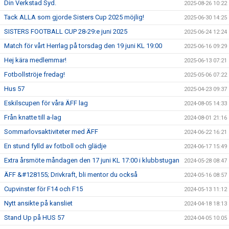
Din Verkstad Syd.
2025-08-26 10:22
Tack ALLA som gjorde Sisters Cup 2025 möjlig!
2025-06-30 14:25
SISTERS FOOTBALL CUP 28-29:e juni 2025
2025-06-24 12:24
Match för vårt Herrlag på torsdag den 19 juni KL 19:00
2025-06-16 09:29
Hej kära medlemmar!
2025-06-13 07:21
Fotbollströje fredag!
2025-05-06 07:22
Hus 57
2025-04-23 09:37
Eskilscupen för våra ÄFF lag
2024-08-05 14:33
Från knatte till a-lag
2024-08-01 21:16
Sommarlovsaktiviteter med ÄFF
2024-06-22 16:21
En stund fylld av fotboll och glädje
2024-06-17 15:49
Extra årsmöte måndagen den 17 juni KL 17:00 i klubbstugan
2024-05-28 08:47
ÄFF &#128155; Drivkraft, bli mentor du också
2024-05-16 08:57
Cupvinster för F14 och F15
2024-05-13 11:12
Nytt ansikte på kansliet
2024-04-18 18:13
Stand Up på HUS 57
2024-04-05 10:05