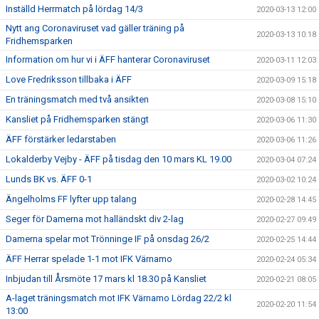
Inställd Herrmatch på lördag 14/3
2020-03-13 12:00
Nytt ang Coronaviruset vad gäller träning på
2020-03-13 10:18
Fridhemsparken
Information om hur vi i ÄFF hanterar Coronaviruset
2020-03-11 12:03
Love Fredriksson tillbaka i ÄFF
2020-03-09 15:18
En träningsmatch med två ansikten
2020-03-08 15:10
Kansliet på Fridhemsparken stängt
2020-03-06 11:30
ÄFF förstärker ledarstaben
2020-03-06 11:26
Lokalderby Vejby - ÄFF på tisdag den 10 mars KL 19.00
2020-03-04 07:24
Lunds BK vs. ÄFF 0-1
2020-03-02 10:24
Ängelholms FF lyfter upp talang
2020-02-28 14:45
Seger för Damerna mot halländskt div 2-lag
2020-02-27 09:49
Damerna spelar mot Trönninge IF på onsdag 26/2
2020-02-25 14:44
ÄFF Herrar spelade 1-1 mot IFK Värnamo
2020-02-24 05:34
Inbjudan till Årsmöte 17 mars kl 18.30 på Kansliet
2020-02-21 08:05
A-laget träningsmatch mot IFK Värnamo Lördag 22/2 kl
2020-02-20 11:54
13:00