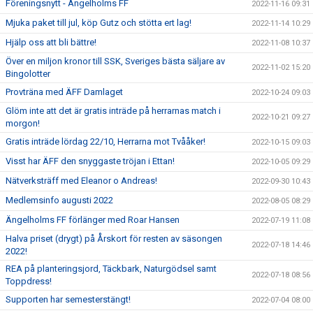
Föreningsnytt - Ängelholms FF
2022-11-16 09:31
Mjuka paket till jul, köp Gutz och stötta ert lag!
2022-11-14 10:29
Hjälp oss att bli bättre!
2022-11-08 10:37
Över en miljon kronor till SSK, Sveriges bästa säljare av
2022-11-02 15:20
Bingolotter
Provträna med ÄFF Damlaget
2022-10-24 09:03
Glöm inte att det är gratis inträde på herrarnas match i
2022-10-21 09:27
morgon!
Gratis inträde lördag 22/10, Herrarna mot Tvååker!
2022-10-15 09:03
Visst har ÄFF den snyggaste tröjan i Ettan!
2022-10-05 09:29
Nätverksträff med Eleanor o Andreas!
2022-09-30 10:43
Medlemsinfo augusti 2022
2022-08-05 08:29
Ängelholms FF förlänger med Roar Hansen
2022-07-19 11:08
Halva priset (drygt) på Årskort för resten av säsongen
2022-07-18 14:46
2022!
REA på planteringsjord, Täckbark, Naturgödsel samt
2022-07-18 08:56
Toppdress!
Supporten har semesterstängt!
2022-07-04 08:00