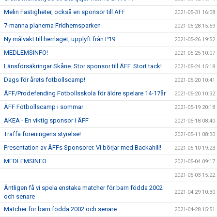
Melin Fastigheter, också en sponsor till ÄFF
2021-05-31 16:08
7-manna planerna Fridhemsparken
2021-05-28 15:59
Ny målvakt till herrlaget, upplyft från P19.
2021-05-26 19:52
MEDLEMSINFO!
2021-05-25 10:07
Länsförsäkringar Skåne. Stor sponsor till ÄFF. Stort tack!
2021-05-24 15:18
Dags för årets fotbollscamp!
2021-05-20 10:41
ÄFF/Prodefending Fotbollsskola för äldre spelare 14-17år
2021-05-20 10:32
ÄFF Fotbollscamp i sommar
2021-05-19 20:18
AKEA - En viktig sponsor i ÄFF
2021-05-18 08:40
Träffa föreningens styrelse!
2021-05-11 08:30
Presentation av ÄFFs Sponsorer. Vi börjar med Backahill!
2021-05-10 19:23
MEDLEMSINFO
2021-05-04 09:17
2021-05-03 15:22
Äntligen få vi spela enstaka matcher för barn födda 2002
2021-04-29 10:30
och senare
Matcher för barn födda 2002 och senare
2021-04-28 15:51