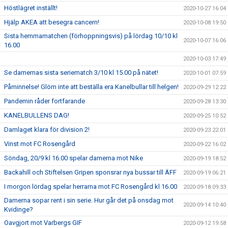
Höstlägret inställt!
2020-10-27 16:04
Hjälp AKEA att besegra cancern!
2020-10-08 19:50
Sista hemmamatchen (förhoppningsvis) på lördag 10/10 kl
2020-10-07 16:06
16.00
2020-10-03 17:49
Se damernas sista seriematch 3/10 kl 15.00 på nätet!
2020-10-01 07:59
Påminnelse! Glöm inte att beställa era Kanelbullar till helgen!
2020-09-29 12:22
Pandemin råder fortfarande
2020-09-28 13:30
KANELBULLENS DAG!
2020-09-25 10:52
Damlaget klara för division 2!
2020-09-23 22:01
Vinst mot FC Rosengård
2020-09-22 16:02
Söndag, 20/9 kl 16.00 spelar damerna mot Nike
2020-09-19 18:52
Backahill och Stiftelsen Gripen sponsrar nya bussar till ÄFF
2020-09-19 06:21
I morgon lördag spelar herrarna mot FC Rosengård kl 16.00
2020-09-18 09:33
Damerna sopar rent i sin serie. Hur går det på onsdag mot
2020-09-14 10:40
Kvidinge?
Oavgjort mot Varbergs GIF
2020-09-12 19:58