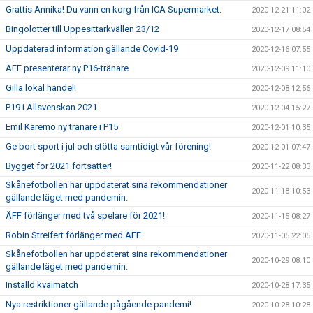
Grattis Annika! Du vann en korg från ICA Supermarket.
2020-12-21 11:02
Bingolotter till Uppesittarkvällen 23/12
2020-12-17 08:54
Uppdaterad information gällande Covid-19
2020-12-16 07:55
ÄFF presenterar ny P16-tränare
2020-12-09 11:10
Gilla lokal handel!
2020-12-08 12:56
P19 i Allsvenskan 2021
2020-12-04 15:27
Emil Karemo ny tränare i P15
2020-12-01 10:35
Ge bort sport i jul och stötta samtidigt vår förening!
2020-12-01 07:47
Bygget för 2021 fortsätter!
2020-11-22 08:33
Skånefotbollen har uppdaterat sina rekommendationer
2020-11-18 10:53
gällande läget med pandemin.
ÄFF förlänger med två spelare för 2021!
2020-11-15 08:27
Robin Streifert förlänger med ÄFF
2020-11-05 22:05
Skånefotbollen har uppdaterat sina rekommendationer
2020-10-29 08:10
gällande läget med pandemin.
Inställd kvalmatch
2020-10-28 17:35
Nya restriktioner gällande pågående pandemi!
2020-10-28 10:28