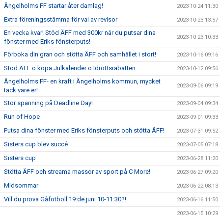
Ängelholms FF startar åter damlag!
2023-10-24 11:30
Extra föreningsstämma för val av revisor
2023-10-23 13:57
En vecka kvar! Stöd ÄFF med 300kr när du putsar dina
2023-10-23 10:33
fönster med Eriks fönsterputs!
Förboka din gran och stötta ÄFF och samhället i stort!
2023-10-16 09:16
Stöd ÄFF o köpa Julkalender o Idrottsrabatten
2023-10-12 09:56
Ängelholms FF- en kraft i Ängelholms kommun, mycket
2023-09-06 09:19
tack vare er!
Stor spänning på Deadline Day!
2023-09-04 09:34
Run of Hope
2023-09-01 09:33
Putsa dina fönster med Eriks fönsterputs och stötta ÄFF!
2023-07-31 09:52
Sisters cup blev succé
2023-07-05 07:18
Sisters cup
2023-06-28 11:20
Stötta ÄFF och streama massor av sport på C More!
2023-06-27 09:20
Midsommar
2023-06-22 08:13
Vill du prova Gåfotboll 19:de juni 10-11:30?!
2023-06-16 11:50
2023-06-15 10:29