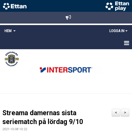
HEM
LOGGA IN
STARTSIDA
NYHETER
ANMÄLAN/REGISTRERING
POLICYS
FÖRKÖP BILJETTER
Streama damernas sista
<
>
LÄNKAR
seriematch på lördag 9/10
2021-10-08 10:22