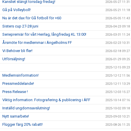
Kansliet stängt torsdag-fredag!
2026-05-27 11:31
Gå på Volleyboll!
2026-05-21 11:18
Nu är det dax för Gå fotboll för +60
2026-05-05 11:43
Sisters cup 27-28 juni
2026-04-23 09:18
Seriepremiär för vårt Herrlag, långfredag KL 13:00!
2026-03-31 11:24
Årsmöte för medlemmar i Ängelholms FF
2026-02-23 10:31
Vi Behöver bli fler!
2026-02-18 09:27
Utförsäljning!
2026-01-29 09:25
2025-12-15 09:23
Medlemsinformation!
2025-12-12 11:56
Pressmeddelande!
2025-12-11 13:29
Press Release !
2025-12-03 15:27
Viktig information: Fotografering & publicering i ÄFF
2025-10-14 07:16
Inställd ungdomsavslutning!
2025-10-02 09:18
Nytt samarbete!
2025-09-03 10:21
Flügger färg 20% rabatt!
2025-08-26 11:25