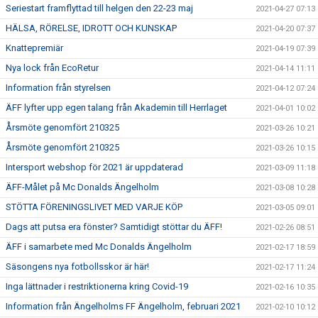
Seriestart framflyttad till helgen den 22-23 maj
2021-04-27 07:13
HÄLSA, RÖRELSE, IDROTT OCH KUNSKAP
2021-04-20 07:37
Knattepremiär
2021-04-19 07:39
Nya lock från EcoRetur
2021-04-14 11:11
Information från styrelsen
2021-04-12 07:24
ÄFF lyfter upp egen talang från Akademin till Herrlaget
2021-04-01 10:02
Årsmöte genomfört 210325
2021-03-26 10:21
Årsmöte genomfört 210325
2021-03-26 10:15
Intersport webshop för 2021 är uppdaterad
2021-03-09 11:18
ÄFF-Målet på Mc Donalds Ängelholm
2021-03-08 10:28
STÖTTA FÖRENINGSLIVET MED VARJE KÖP
2021-03-05 09:01
Dags att putsa era fönster? Samtidigt stöttar du ÄFF!
2021-02-26 08:51
ÄFF i samarbete med Mc Donalds Ängelholm
2021-02-17 18:59
Säsongens nya fotbollsskor är här!
2021-02-17 11:24
Inga lättnader i restriktionerna kring Covid-19
2021-02-16 10:35
Information från Ängelholms FF Ängelholm, februari 2021
2021-02-10 10:12