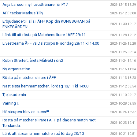
Anja Larsson ny huvudtränare för P17
2021-12-15 16:29
ÄFF tackar Markus Tilly
2021-12-12 08:00
Erbjudande till alla i ÄFF! Köp din KUNGSGRAN på
2021-11-30 10:17
ENKEGÅRDEN!
Länk till att rösta på Matchens lirare i ÄFF 29/11
2021-11-28 12:12
Livestreama ÄFF vs Dalstorps IF söndag 28/11 kl 14.00
2021-11-26 15:28
2021-11-25 09:14
Robin Streifert, årets Målvakt i div2
2021-11-24 14:16
Ny organisation
2021-11-16 11:34
Rösta på matchens lirare i ÄFF
2021-11-13 13:23
Näst sista hemmamatchen, lördag 13/11 kl 14:00
2021-11-12 08:54
Tjejakademin
2021-11-10 09:17
Varning !!
2021-10-28 09:55
Höstcupen blev en succé!!
2021-10-24 18:37
Rösta på matchens lirare i ÄFF på dagens match mot
2021-10-23 12:41
Torslanda.
Länk att streama herrmatchen på lördag 23/10
2021-10-21 10:51