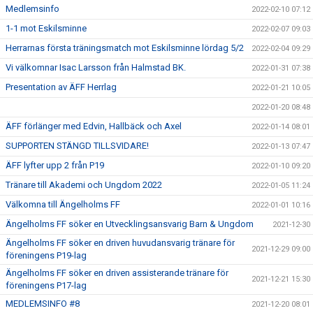
Medlemsinfo
2022-02-10 07:12
1-1 mot Eskilsminne
2022-02-07 09:03
Herrarnas första träningsmatch mot Eskilsminne lördag 5/2
2022-02-04 09:29
Vi välkomnar Isac Larsson från Halmstad BK.
2022-01-31 07:38
Presentation av ÄFF Herrlag
2022-01-21 10:05
2022-01-20 08:48
ÄFF förlänger med Edvin, Hallbäck och Axel
2022-01-14 08:01
SUPPORTEN STÄNGD TILLSVIDARE!
2022-01-13 07:47
ÄFF lyfter upp 2 från P19
2022-01-10 09:20
Tränare till Akademi och Ungdom 2022
2022-01-05 11:24
Välkomna till Ängelholms FF
2022-01-01 10:16
Ängelholms FF söker en Utvecklingsansvarig Barn & Ungdom
2021-12-30
Ängelholms FF söker en driven huvudansvarig tränare för
2021-12-29 09:00
föreningens P19-lag
Ängelholms FF söker en driven assisterande tränare för
2021-12-21 15:30
föreningens P17-lag
MEDLEMSINFO #8
2021-12-20 08:01