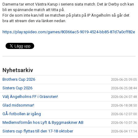
Damerna tar emot Västra Karup i seriens siata match. Det är Derby och kan
MEDLEMS OCH TRÄNINGSAVGIFTER
bli en spännande match att titta på.
För de som inte kan/vill se matchen på plats på IP Ängelholm så går det
bra att stream den via länken nedan.
https://play.spiideo.com/games/80366ac5-9019-4524-bb85-87d7a0cff82e
Nyhetsarkiv
Brothers Cup 2026
2026-06-25 09:05
Sisters Cup 2026
2026-06-25 08:44
Välj Ängelholms FF i Gräsroten!
2026-06-24 07:48
Glad midsommar!
2026-06-18 08:50
GÅ-fotbollen är igång
2026-06-12 07:00
Medlemsförmån hos Lyft & Byggmaskiner AB
2026-06-10 07:36
Sisters cup flyttas till den 17-18 oktober
2026-06-04 17:14