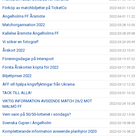
Förköp av matchbiljetter på TicketCo
2022-04-01 13:52
Ängelholms FF Årsmöte
2022-04-01 11:22
Matchorganisation 2022
2022-03-28 10:00
Kallelse årsmöte Ängelholms FF
2022-03-28 09:08
Vi söker en fotograf!
2022-03-24 09:49
Årskort 2022
2022-03-23 10:01
Föreningsdagar på Intersport
2022-03-19 07:52
Första Årskorten köpta för 2022
2022-03-17 09:20
Biljettpriser 2022
2022-03-16 11:23
ÄFF vill hjälpa krigsflyktingar från Ukraina
2022-03-12 12:32
TACK TILL ALLA!
2022-03-01 10:52
VIKTIG INFORMATION AVSEENDE MATCH 26/2 MOT
2022-02-24 10:28
MALMÖ FF
Vem vann på 50/50-lotteriet i söndags?
2022-02-22 13:06
Svenska Cupen i Ängelholm
2022-02-18 08:00
Kompletterande information avseende planhyror 2020
2022-02-16 08:22