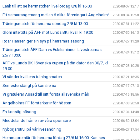
Länk till att se herrmatchen live lördag 8/8 kl 16.00
2020-08-07 12:17
Ett samarrangemang mellan 6 olika föreningar i Ängelholm!
2020-08-04 15:58
Träningsmatch för herrarna söndag 2/8 kl 13.00
2020-07-31 11:22
Glöm inte titta på ÄFF mot Lunds BK i kväll kl 19:00
2020-07-30 16:13
Roar Hansen ger sin syn på herrarnas säsong
2020-07-27 11:20
Träningsmatch ÄFF Dam vs Eskilsminne - Livestreamas
2020-07-24 15:12
25/7 13:00
ÄFF vs Lunds BK i Svenska cupen på din dator den 30/7, kl
2020-07-23 10:28
19:00
Vi sänder kvällens träningsmatch
2020-07-21 18:35
Semesterstängt på kanslierna
2020-07-17 07:13
Vi gratulerar Assad till sitt första allsvenska mål!
2020-07-16 18:56
Ängelholms FF förstärker inför hösten
2020-07-08 20:50
En konstig säsong
2020-07-04 14:48
Meddelande från en av våra sponsorer
2020-06-30 13:04
Nybörjarstrul på vår livesändning
2020-06-27 17:54
Hemmapremiär för herrarna lördag 27/6 kl 16.00. Kan ses