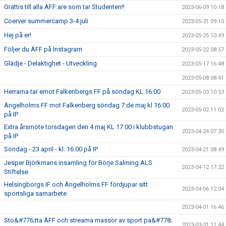
Grattis till alla ÄFF:are som tar Studenten!!
2023-06-09 10:18
Coerver summercamp 3-4 juli
2023-05-31 09:10
Hej på er!
2023-05-25 10:49
Följer du ÄFF på Instagram
2023-05-22 08:57
Glädje - Delaktighet - Utveckling
2023-05-17 16:48
2023-05-08 08:41
Herrarna tar emot Falkenbergs FF på söndag KL 16:00
2023-05-03 10:53
Ängelholms FF mot Falkenberg söndag 7:de maj kl 16:00
2023-05-02 11:02
på IP
Extra årsmöte torsdagen den 4 maj KL 17:00 i klubbstugan
2023-04-24 07:30
på IP
Söndag - 23 april - kl. 16.00 på IP
2023-04-21 08:49
Jesper Björkmans insamling för Börje Salming ALS
2023-04-12 17:22
Stiftelse
Helsingborgs IF och Ängelholms FF fördjupar sitt
2023-04-06 12:04
sportsliga samarbete
2023-04-01 16:46
Sto&#776;tta ÄFF och streama massor av sport pa&#778;
2023-03-31 11:44