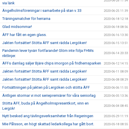
2020-06-26 17:54
via länk
Ängelholmsföreningar i samarbete på stan v. 33
2020-06-25 11:39
Träningsmatcher för herrarna
2020-06-18 12:18
Glad midsommar!
2020-06-18 08:56
ÄFF har fått en egen glass.
2020-06-16 13:30
Jakten fortsätter! Stötta ÄFF samt rädda Lergöken!
2020-06-15 13:51
Pandemin lever tyvärr fortfarande! Glöm inte följa FHMs
2020-06-14 20:33
riktlinjer.
ÄFFs damlag säljer Bjäre chips imorgon på fridhemsparken
2020-06-12 14:15
Jakten fortsätter! Stötta ÄFF samt rädda Lergöken!
2020-06-11 08:09
Jakten fortsätter! Stötta ÄFF samt rädda Lergöken!
2020-06-08 08:29
Fortsättningen på jakten på Lergöken och stötta ÄFF
2020-06-06 11:55
Äntligen stormar vi mot seriepremiärer för våra seniorlag
2020-06-05 13:36
Stötta ÄFF, buda på Ängelholmspresentkort, vinn en
2020-06-04 08:45
Lergök!
Nytt besked ang tävlingsverksamheter från Regeringen
2020-05-29 11:19
Mie Pålsson, en högt skattad ledarkollega har gått bort.
2020-05-18 08:55