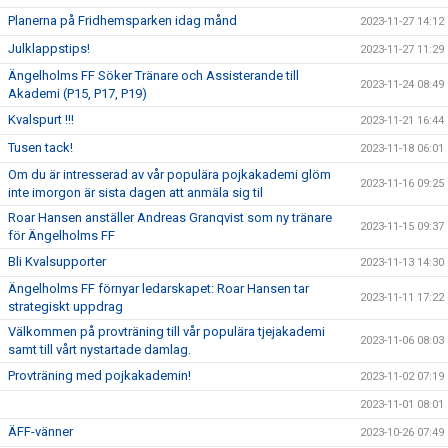
Planerna på Fridhemsparken idag månd
2023-11-27 14:12
Julklappstips!
2023-11-27 11:29
Ängelholms FF Söker Tränare och Assisterande till
2023-11-24 08:49
Akademi (P15, P17, P19)
Kvalspurt !!!
2023-11-21 16:44
Tusen tack!
2023-11-18 06:01
Om du är intresserad av vår populära pojkakademi glöm
2023-11-16 09:25
inte imorgon är sista dagen att anmäla sig til
Roar Hansen anställer Andreas Granqvist som ny tränare
2023-11-15 09:37
för Ängelholms FF
Bli Kvalsupporter
2023-11-13 14:30
Ängelholms FF förnyar ledarskapet: Roar Hansen tar
2023-11-11 17:22
strategiskt uppdrag
Välkommen på provträning till vår populära tjejakademi
2023-11-06 08:03
samt till vårt nystartade damlag.
Provträning med pojkakademin!
2023-11-02 07:19
2023-11-01 08:01
ÄFF-vänner
2023-10-26 07:49