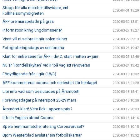
Stopp för alla matcher tillsvidare, enl
2020-04-01 15:29
Folkhälsomyndigheten
ÄFF premiärspelade på gräs
2020-03-30 13:51
Information kring ungdomsserier
2020-03-27 15:27
Visst vill ni se bra ut när solen skiner
2020-03-27 09:13
Fotograferingsdags av seniorerna
2020-03-26 19:47
Klart för enkelserie för ÄFF i div 2, start i mitten av juni
2020-03-25 12:48
Nu är "Rondellskylten" vid IP på väg att renoveras
2020-03-24 13:42
Förtydligande från i går (18/3)
2020-03-19 13:32
ÄFF kommenterar corona och seriestart för herrlaget
2020-03-18 21:20
Lite info vad som beslutades på Årsmötet!
2020-03-18 15:41
Föreningsdagar på Intersport 23-29 mars
2020-03-18 10:30
Årsmötet klart! Vem fick Lappens pris?
2020-03-17 20:33
Info in English about Corona
2020-03-16 14:16
Spela hemmamatcher ute ang Coronaviruset?
2020-03-16 10:15
Björn Westerblad avslutar sin fotbollskarriär
2020-03-14 13:32