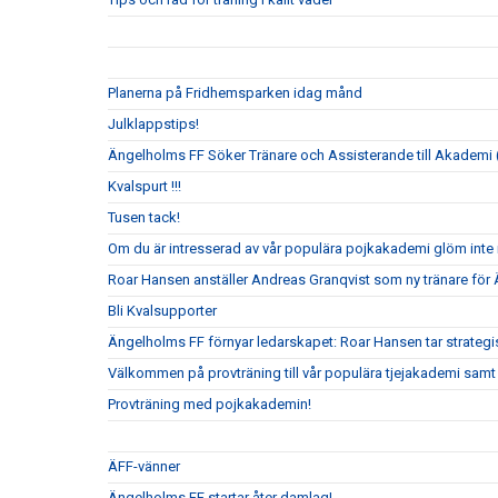
Planerna på Fridhemsparken idag månd
Julklappstips!
Ängelholms FF Söker Tränare och Assisterande till Akademi (
Kvalspurt !!!
Tusen tack!
Om du är intresserad av vår populära pojkakademi glöm inte i
Roar Hansen anställer Andreas Granqvist som ny tränare för
Bli Kvalsupporter
Ängelholms FF förnyar ledarskapet: Roar Hansen tar strateg
Välkommen på provträning till vår populära tjejakademi samt t
Provträning med pojkakademin!
ÄFF-vänner
Ängelholms FF startar åter damlag!