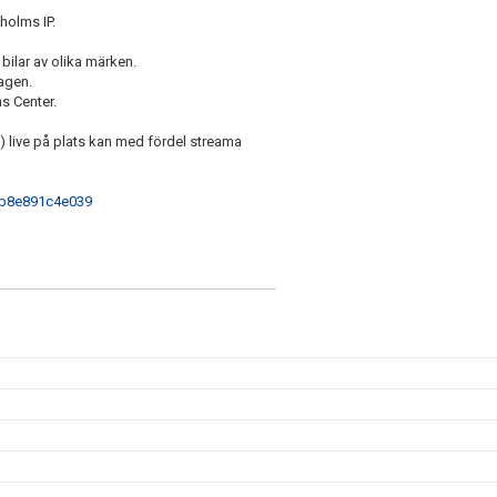
holms IP.
ilar av olika märken.
dagen.
s Center.
na) live på plats kan med fördel streama
-b8e891c4e039