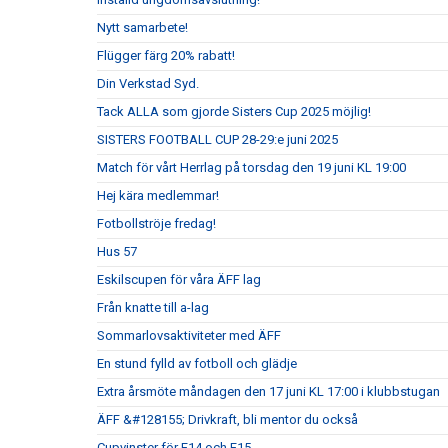
Nytt samarbete!
Flügger färg 20% rabatt!
Din Verkstad Syd.
Tack ALLA som gjorde Sisters Cup 2025 möjlig!
SISTERS FOOTBALL CUP 28-29:e juni 2025
Match för vårt Herrlag på torsdag den 19 juni KL 19:00
Hej kära medlemmar!
Fotbollströje fredag!
Hus 57
Eskilscupen för våra ÄFF lag
Från knatte till a-lag
Sommarlovsaktiviteter med ÄFF
En stund fylld av fotboll och glädje
Extra årsmöte måndagen den 17 juni KL 17:00 i klubbstugan
ÄFF &#128155; Drivkraft, bli mentor du också
Cupvinster för F14 och F15