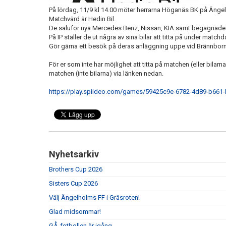
På lördag, 11/9 kl 14.00 möter herrarna Höganäs BK på Ängel
Matchvärd är Hedin Bil.
De saluför nya Mercedes Benz, Nissan, KIA samt begagnade b
På IP ställer de ut några av sina bilar att titta på under match
Gör gärna ett besök på deras anläggning uppe vid Brännborn
För er som inte har möjlighet att titta på matchen (eller bilar
matchen (inte bilarna) via länken nedan.
https://play.spiideo.com/games/59425c9e-6782-4d89-b661
Nyhetsarkiv
Brothers Cup 2026
Sisters Cup 2026
Välj Ängelholms FF i Gräsroten!
Glad midsommar!
GÅ-fotbollen är igång