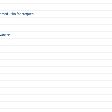
r med Eriks fönsterputs!
are er!