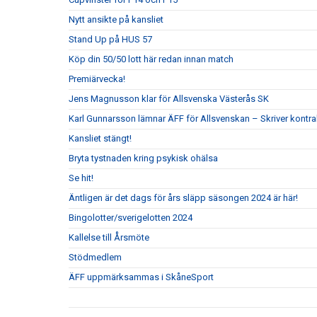
Nytt ansikte på kansliet
Stand Up på HUS 57
Köp din 50/50 lott här redan innan match
Premiärvecka!
Jens Magnusson klar för Allsvenska Västerås SK
Karl Gunnarsson lämnar ÄFF för Allsvenskan – Skriver kontr
Kansliet stängt!
Bryta tystnaden kring psykisk ohälsa
Se hit!
Äntligen är det dags för års släpp säsongen 2024 är här!
Bingolotter/sverigelotten 2024
Kallelse till Årsmöte
Stödmedlem
ÄFF uppmärksammas i SkåneSport