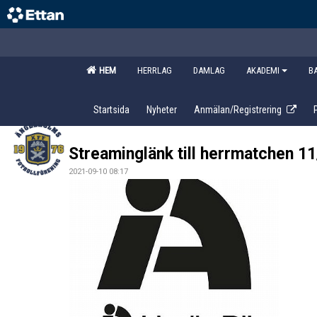
HEM
HERRLAG
DAMLAG
AKADEMI
B
Startsida
Nyheter
Anmälan/Registrering
Streaminglänk till herrmatchen 11
2021-09-10 08:17