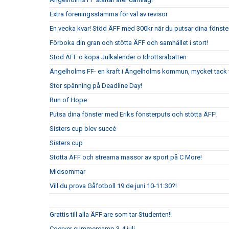
Extra föreningsstämma för val av revisor
En vecka kvar! Stöd ÄFF med 300kr när du putsar dina fönste
Förboka din gran och stötta ÄFF och samhället i stort!
Stöd ÄFF o köpa Julkalender o Idrottsrabatten
Ängelholms FF- en kraft i Ängelholms kommun, mycket tack v
Stor spänning på Deadline Day!
Run of Hope
Putsa dina fönster med Eriks fönsterputs och stötta ÄFF!
Sisters cup blev succé
Sisters cup
Stötta ÄFF och streama massor av sport på C More!
Midsommar
Vill du prova Gåfotboll 19:de juni 10-11:30?!
Grattis till alla ÄFF:are som tar Studenten!!
Coerver summercamp 3-4 juli