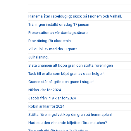
Planerna åter i speldugligt skick på Fridhem och Valhall.
Träningen inställd onsdag 17 januari
Presentation av vår damlagstränare
Provträning för akademin
Vill du bli av med din julgran?
Julhälsning!
Sista chansen att köpa gran och stötta föreningen
Tack till er alla som köpt gran av oss i helgen!
Granen står så grön och grann i stugan!
Niklas klar för 2024
Jacob från P19 klar för 2024
Robin är klar för 2024
Stötta föreningslivet köp din gran på hemmaplan!
Hade du den vinnande biljetten förra matchen?
Tips och råd för träning i kallt väder