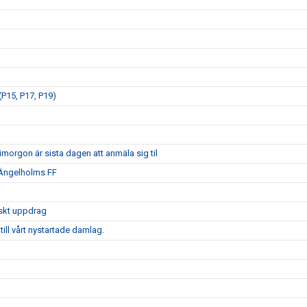
P15, P17, P19)
morgon är sista dagen att anmäla sig til
 Ängelholms FF
iskt uppdrag
ill vårt nystartade damlag.