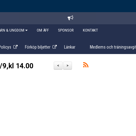
ARN & UNGDOM
OM ÄFF
SPONSOR
KONTAKT
Policys
Förköp biljetter
Länkar
Medlems och träningsavgif
/9,kl 14.00
<
>