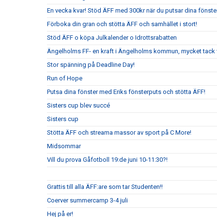
En vecka kvar! Stöd ÄFF med 300kr när du putsar dina fönste
Förboka din gran och stötta ÄFF och samhället i stort!
Stöd ÄFF o köpa Julkalender o Idrottsrabatten
Ängelholms FF- en kraft i Ängelholms kommun, mycket tack v
Stor spänning på Deadline Day!
Run of Hope
Putsa dina fönster med Eriks fönsterputs och stötta ÄFF!
Sisters cup blev succé
Sisters cup
Stötta ÄFF och streama massor av sport på C More!
Midsommar
Vill du prova Gåfotboll 19:de juni 10-11:30?!
Grattis till alla ÄFF:are som tar Studenten!!
Coerver summercamp 3-4 juli
Hej på er!