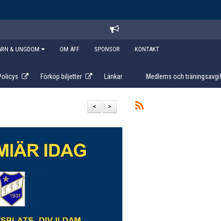
ARN & UNGDOM
OM ÄFF
SPONSOR
KONTAKT
Policys
Förköp biljetter
Länkar
Medlems och träningsavgif
<
>