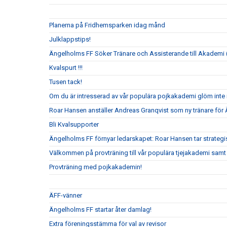
Planerna på Fridhemsparken idag månd
Julklappstips!
Ängelholms FF Söker Tränare och Assisterande till Akademi (
Kvalspurt !!!
Tusen tack!
Om du är intresserad av vår populära pojkakademi glöm inte i
Roar Hansen anställer Andreas Granqvist som ny tränare för
Bli Kvalsupporter
Ängelholms FF förnyar ledarskapet: Roar Hansen tar strateg
Välkommen på provträning till vår populära tjejakademi samt t
Provträning med pojkakademin!
ÄFF-vänner
Ängelholms FF startar åter damlag!
Extra föreningsstämma för val av revisor