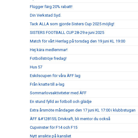
Flügger färg 20% rabatt!
Din Verkstad Syd.
Tack ALLA som gjorde Sisters Cup 2025 möjlig!
SISTERS FOOTBALL CUP 28-29:e juni 2025
Match för vårt Herrlag på torsdag den 19 juni KL 19:00
Hej kära medlemmar!
Fotbollströje fredag!
Hus 57
Eskilscupen för våra ÄFF lag
Från knatte till a-lag
Sommarlovsaktiviteter med ÄFF
En stund fylld av fotboll och glädje
Extra årsmöte måndagen den 17 juni KL 17:00 i klubbstugan
ÄFF &#128155; Drivkraft, bli mentor du också
Cupvinster för F14 och F15
Nytt ansikte på kansliet