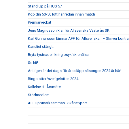
Stand Up på HUS 57
Köp din 50/50 lott här redan innan match
Premiärvecka!
Jens Magnusson klar för Allsvenska Västerås SK
Karl Gunnarsson lämnar ÄFF för Allsvenskan – Skriver kontr
Kansliet stängt!
Bryta tystnaden kring psykisk ohälsa
Se hit!
Äntligen är det dags för års släpp säsongen 2024 är här!
Bingolotter/sverigelotten 2024
Kallelse till Årsmöte
Stödmedlem
ÄFF uppmärksammas i SkåneSport