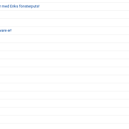
r med Eriks fönsterputs!
are er!