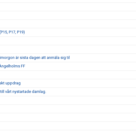
P15, P17, P19)
morgon är sista dagen att anmäla sig til
 Ängelholms FF
iskt uppdrag
ill vårt nystartade damlag.