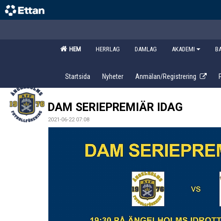
HEM
HERRLAG
DAMLAG
AKADEMI
B
Startsida
Nyheter
Anmälan/Registrering
DAM SERIEPREMIÄR IDAG
2021-06-22 07:08