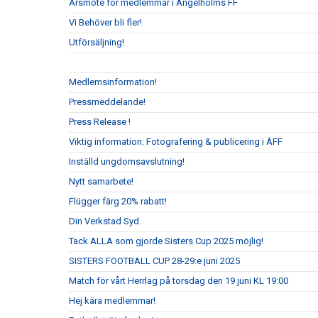
Årsmöte för medlemmar i Ängelholms FF
Vi Behöver bli fler!
Utförsäljning!
Medlemsinformation!
Pressmeddelande!
Press Release !
Viktig information: Fotografering & publicering i ÄFF
Inställd ungdomsavslutning!
Nytt samarbete!
Flügger färg 20% rabatt!
Din Verkstad Syd.
Tack ALLA som gjorde Sisters Cup 2025 möjlig!
SISTERS FOOTBALL CUP 28-29:e juni 2025
Match för vårt Herrlag på torsdag den 19 juni KL 19:00
Hej kära medlemmar!