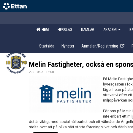
HEM
HERRLAG
DAMLAG
AKADEMI
B
Startsida
Nyheter
Anmälan/Registrering
Melin Fastigheter, också en sponso
2021-05-31 16:08
På Melin Fastighe
hyresgästen i fok
lägenheter på attr
strävar vi efter e
miljöpåverkan so
För oss på Melin 
inte enbart ett m
det är viktigt med social hållbarhet och ett välmående Ängelho
stolta över att på olika sätt stötta föreningslivet och däriblan