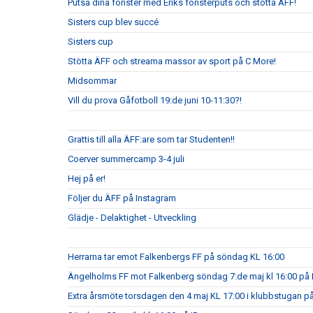
Putsa dina fönster med Eriks fönsterputs och stötta ÄFF!
Sisters cup blev succé
Sisters cup
Stötta ÄFF och streama massor av sport på C More!
Midsommar
Vill du prova Gåfotboll 19:de juni 10-11:30?!
Grattis till alla ÄFF:are som tar Studenten!!
Coerver summercamp 3-4 juli
Hej på er!
Följer du ÄFF på Instagram
Glädje - Delaktighet - Utveckling
Herrarna tar emot Falkenbergs FF på söndag KL 16:00
Ängelholms FF mot Falkenberg söndag 7:de maj kl 16:00 på 
Extra årsmöte torsdagen den 4 maj KL 17:00 i klubbstugan på