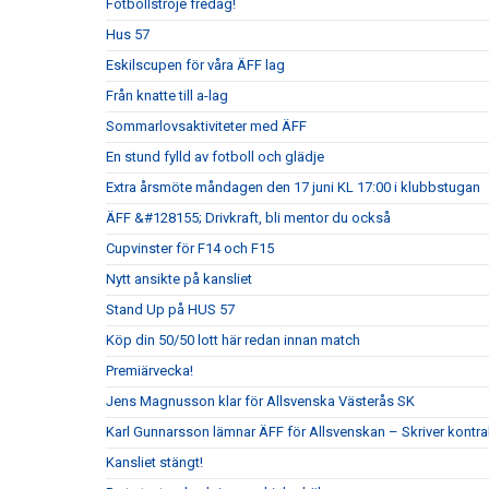
Fotbollströje fredag!
Hus 57
Eskilscupen för våra ÄFF lag
Från knatte till a-lag
Sommarlovsaktiviteter med ÄFF
En stund fylld av fotboll och glädje
Extra årsmöte måndagen den 17 juni KL 17:00 i klubbstugan
ÄFF &#128155; Drivkraft, bli mentor du också
Cupvinster för F14 och F15
Nytt ansikte på kansliet
Stand Up på HUS 57
Köp din 50/50 lott här redan innan match
Premiärvecka!
Jens Magnusson klar för Allsvenska Västerås SK
Karl Gunnarsson lämnar ÄFF för Allsvenskan – Skriver kontr
Kansliet stängt!