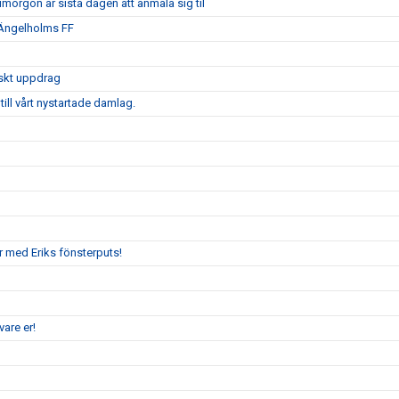
morgon är sista dagen att anmäla sig til
 Ängelholms FF
iskt uppdrag
ill vårt nystartade damlag.
r med Eriks fönsterputs!
are er!