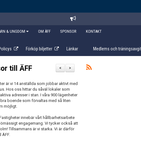
ARN & UNGDOM
OM ÄFF
SPONSOR
KONTAKT
Policys
Förköp biljetter
Länkar
Medlems och träningsavgif
r till ÄFF
<
>
ter är vi 14 anställda som jobbar aktivt med
us. Hos oss hittar du såväl lokaler som
aktiva adresser i stan. I våra 900 lägenheter
tt bra boende som förvaltas med så liten
m möjligt.
Fastigheter innebär vårt hållbarhetsarbete
iljömässigt engagemang. Vi tycker också att
lm! Tillsammans är vi starka. Vi är därför
d ÄFF.