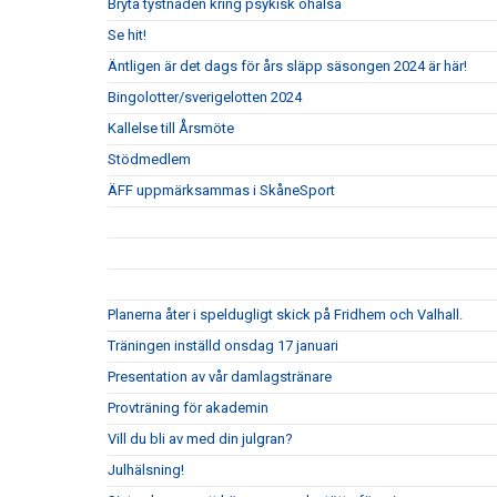
Bryta tystnaden kring psykisk ohälsa
Se hit!
Äntligen är det dags för års släpp säsongen 2024 är här!
Bingolotter/sverigelotten 2024
Kallelse till Årsmöte
Stödmedlem
ÄFF uppmärksammas i SkåneSport
Planerna åter i speldugligt skick på Fridhem och Valhall.
Träningen inställd onsdag 17 januari
Presentation av vår damlagstränare
Provträning för akademin
Vill du bli av med din julgran?
Julhälsning!