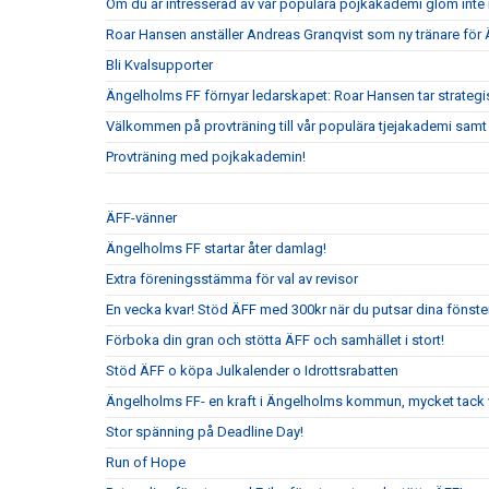
Om du är intresserad av vår populära pojkakademi glöm inte i
Roar Hansen anställer Andreas Granqvist som ny tränare för
Bli Kvalsupporter
Ängelholms FF förnyar ledarskapet: Roar Hansen tar strateg
Välkommen på provträning till vår populära tjejakademi samt t
Provträning med pojkakademin!
ÄFF-vänner
Ängelholms FF startar åter damlag!
Extra föreningsstämma för val av revisor
En vecka kvar! Stöd ÄFF med 300kr när du putsar dina fönste
Förboka din gran och stötta ÄFF och samhället i stort!
Stöd ÄFF o köpa Julkalender o Idrottsrabatten
Ängelholms FF- en kraft i Ängelholms kommun, mycket tack v
Stor spänning på Deadline Day!
Run of Hope