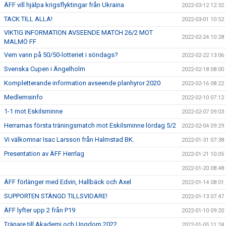
ÄFF vill hjälpa krigsflyktingar från Ukraina
2022-03-12 12:32
TACK TILL ALLA!
2022-03-01 10:52
VIKTIG INFORMATION AVSEENDE MATCH 26/2 MOT
2022-02-24 10:28
MALMÖ FF
Vem vann på 50/50-lotteriet i söndags?
2022-02-22 13:06
Svenska Cupen i Ängelholm
2022-02-18 08:00
Kompletterande information avseende planhyror 2020
2022-02-16 08:22
Medlemsinfo
2022-02-10 07:12
1-1 mot Eskilsminne
2022-02-07 09:03
Herrarnas första träningsmatch mot Eskilsminne lördag 5/2
2022-02-04 09:29
Vi välkomnar Isac Larsson från Halmstad BK.
2022-01-31 07:38
Presentation av ÄFF Herrlag
2022-01-21 10:05
2022-01-20 08:48
ÄFF förlänger med Edvin, Hallbäck och Axel
2022-01-14 08:01
SUPPORTEN STÄNGD TILLSVIDARE!
2022-01-13 07:47
ÄFF lyfter upp 2 från P19
2022-01-10 09:20
Tränare till Akademi och Ungdom 2022
2022-01-05 11:24