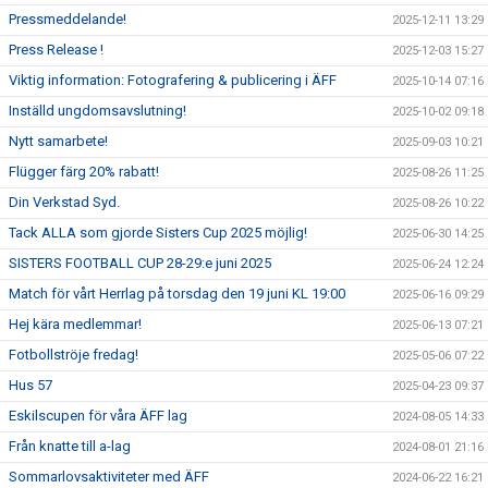
Pressmeddelande!
2025-12-11 13:29
Press Release !
2025-12-03 15:27
Viktig information: Fotografering & publicering i ÄFF
2025-10-14 07:16
Inställd ungdomsavslutning!
2025-10-02 09:18
Nytt samarbete!
2025-09-03 10:21
Flügger färg 20% rabatt!
2025-08-26 11:25
Din Verkstad Syd.
2025-08-26 10:22
Tack ALLA som gjorde Sisters Cup 2025 möjlig!
2025-06-30 14:25
SISTERS FOOTBALL CUP 28-29:e juni 2025
2025-06-24 12:24
Match för vårt Herrlag på torsdag den 19 juni KL 19:00
2025-06-16 09:29
Hej kära medlemmar!
2025-06-13 07:21
Fotbollströje fredag!
2025-05-06 07:22
Hus 57
2025-04-23 09:37
Eskilscupen för våra ÄFF lag
2024-08-05 14:33
Från knatte till a-lag
2024-08-01 21:16
Sommarlovsaktiviteter med ÄFF
2024-06-22 16:21