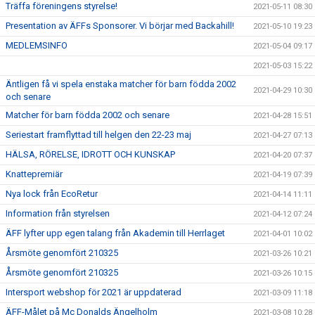
Träffa föreningens styrelse!
2021-05-11 08:30
Presentation av ÄFFs Sponsorer. Vi börjar med Backahill!
2021-05-10 19:23
MEDLEMSINFO
2021-05-04 09:17
2021-05-03 15:22
Äntligen få vi spela enstaka matcher för barn födda 2002
2021-04-29 10:30
och senare
Matcher för barn födda 2002 och senare
2021-04-28 15:51
Seriestart framflyttad till helgen den 22-23 maj
2021-04-27 07:13
HÄLSA, RÖRELSE, IDROTT OCH KUNSKAP
2021-04-20 07:37
Knattepremiär
2021-04-19 07:39
Nya lock från EcoRetur
2021-04-14 11:11
Information från styrelsen
2021-04-12 07:24
ÄFF lyfter upp egen talang från Akademin till Herrlaget
2021-04-01 10:02
Årsmöte genomfört 210325
2021-03-26 10:21
Årsmöte genomfört 210325
2021-03-26 10:15
Intersport webshop för 2021 är uppdaterad
2021-03-09 11:18
ÄFF-Målet på Mc Donalds Ängelholm
2021-03-08 10:28