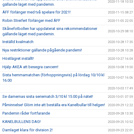
2020-11-18 10:53
gällande läget med pandemin.
ÄFF förlänger med två spelare för 2021!
2020-11-15 08:27
Robin Streifert förlänger med ÄFF
2020-11-05 22:05
Skånefotbollen har uppdaterat sina rekommendationer
2020-10-29 08:10
gällande läget med pandemin.
Inställd kvalmatch
2020-10-28 17:35
Nya restriktioner gällande pågående pandemi!
2020-10-28 10:28
Höstlägret inställt!
2020-10-27 16:04
Hjälp AKEA att besegra cancern!
2020-10-08 19:50
Sista hemmamatchen (förhoppningsvis) på lördag 10/10 kl
2020-10-07 16:06
16.00
2020-10-03 17:49
Se damernas sista seriematch 3/10 kl 15.00 på nätet!
2020-10-01 07:59
Påminnelse! Glöm inte att beställa era Kanelbullar till helgen!
2020-09-29 12:22
Pandemin råder fortfarande
2020-09-28 13:30
KANELBULLENS DAG!
2020-09-25 10:52
Damlaget klara för division 2!
2020-09-23 22:01