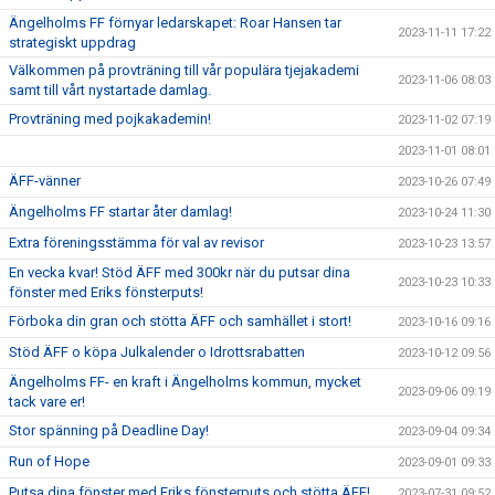
Ängelholms FF förnyar ledarskapet: Roar Hansen tar
2023-11-11 17:22
strategiskt uppdrag
Välkommen på provträning till vår populära tjejakademi
2023-11-06 08:03
samt till vårt nystartade damlag.
Provträning med pojkakademin!
2023-11-02 07:19
2023-11-01 08:01
ÄFF-vänner
2023-10-26 07:49
Ängelholms FF startar åter damlag!
2023-10-24 11:30
Extra föreningsstämma för val av revisor
2023-10-23 13:57
En vecka kvar! Stöd ÄFF med 300kr när du putsar dina
2023-10-23 10:33
fönster med Eriks fönsterputs!
Förboka din gran och stötta ÄFF och samhället i stort!
2023-10-16 09:16
Stöd ÄFF o köpa Julkalender o Idrottsrabatten
2023-10-12 09:56
Ängelholms FF- en kraft i Ängelholms kommun, mycket
2023-09-06 09:19
tack vare er!
Stor spänning på Deadline Day!
2023-09-04 09:34
Run of Hope
2023-09-01 09:33
Putsa dina fönster med Eriks fönsterputs och stötta ÄFF!
2023-07-31 09:52