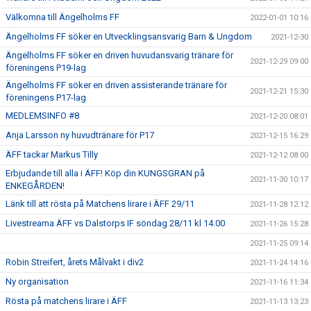
Välkomna till Ängelholms FF
2022-01-01 10:16
Ängelholms FF söker en Utvecklingsansvarig Barn & Ungdom
2021-12-30
Ängelholms FF söker en driven huvudansvarig tränare för
2021-12-29 09:00
föreningens P19-lag
Ängelholms FF söker en driven assisterande tränare för
2021-12-21 15:30
föreningens P17-lag
MEDLEMSINFO #8
2021-12-20 08:01
Anja Larsson ny huvudtränare för P17
2021-12-15 16:29
ÄFF tackar Markus Tilly
2021-12-12 08:00
Erbjudande till alla i ÄFF! Köp din KUNGSGRAN på
2021-11-30 10:17
ENKEGÅRDEN!
Länk till att rösta på Matchens lirare i ÄFF 29/11
2021-11-28 12:12
Livestreama ÄFF vs Dalstorps IF söndag 28/11 kl 14.00
2021-11-26 15:28
2021-11-25 09:14
Robin Streifert, årets Målvakt i div2
2021-11-24 14:16
Ny organisation
2021-11-16 11:34
Rösta på matchens lirare i ÄFF
2021-11-13 13:23