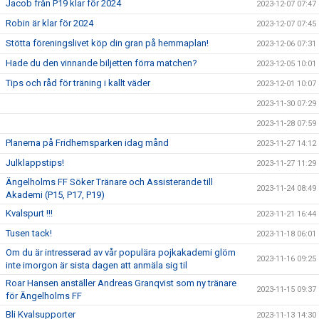
Jacob från P19 klar för 2024
2023-12-07 07:47
Robin är klar för 2024
2023-12-07 07:45
Stötta föreningslivet köp din gran på hemmaplan!
2023-12-06 07:31
Hade du den vinnande biljetten förra matchen?
2023-12-05 10:01
Tips och råd för träning i kallt väder
2023-12-01 10:07
2023-11-30 07:29
2023-11-28 07:59
Planerna på Fridhemsparken idag månd
2023-11-27 14:12
Julklappstips!
2023-11-27 11:29
Ängelholms FF Söker Tränare och Assisterande till
2023-11-24 08:49
Akademi (P15, P17, P19)
Kvalspurt !!!
2023-11-21 16:44
Tusen tack!
2023-11-18 06:01
Om du är intresserad av vår populära pojkakademi glöm
2023-11-16 09:25
inte imorgon är sista dagen att anmäla sig til
Roar Hansen anställer Andreas Granqvist som ny tränare
2023-11-15 09:37
för Ängelholms FF
Bli Kvalsupporter
2023-11-13 14:30