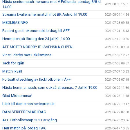
Nästa seniormatch: herrarna mot V Frölunda, söndag 8/8 kl
2021-08-05 16:51
14.00
Streama kvällens herrmatch mot BK Astrio, kl 19:00
2021-08-04 14:54
MEDLEMSINFO
2021-07-28 09:58
Passivt ge ett ekonomiskt bidrag till ÄFF
2021-07-21 15:13
Herrmatch på lördag den 24 juli KL 14:00
2021-07-19 10:35
ÄFF MÖTER NORRBY IF I SVENSKA CUPEN
2021-07-15 09:53
Vinst i derby mot Eskilsminne
2021-07-09 12:27
Tack för igår!
2021-07-08 09:57
Match ikväll
2021-07-07 10:33
Fortsatt utveckling av flickfotbollen i ÄFF
2021-07-05 07:18
Nästa hemmamatch, som också streamas, 7 Juli kl 19:00
2021-06-29 11:36
Glad Midsommar!
2021-06-25 11:48
Länk till damernas seriepremiär.
2021-06-22 19:17
DAM SERIEPREMIÄR IDAG
2021-06-22 07:08
ÄFF Fotbollscamp 2021 är igång
2021-06-20 20:36
Herr match på lördag 19/6
2021-06-17 10:35