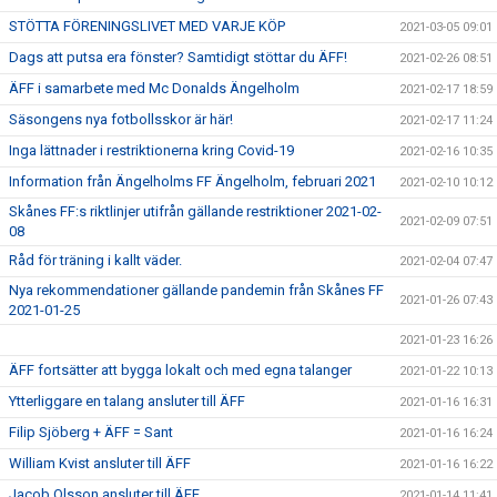
STÖTTA FÖRENINGSLIVET MED VARJE KÖP
2021-03-05 09:01
Dags att putsa era fönster? Samtidigt stöttar du ÄFF!
2021-02-26 08:51
ÄFF i samarbete med Mc Donalds Ängelholm
2021-02-17 18:59
Säsongens nya fotbollsskor är här!
2021-02-17 11:24
Inga lättnader i restriktionerna kring Covid-19
2021-02-16 10:35
Information från Ängelholms FF Ängelholm, februari 2021
2021-02-10 10:12
Skånes FF:s riktlinjer utifrån gällande restriktioner 2021-02-
2021-02-09 07:51
08
Råd för träning i kallt väder.
2021-02-04 07:47
Nya rekommendationer gällande pandemin från Skånes FF
2021-01-26 07:43
2021-01-25
2021-01-23 16:26
ÄFF fortsätter att bygga lokalt och med egna talanger
2021-01-22 10:13
Ytterliggare en talang ansluter till ÄFF
2021-01-16 16:31
Filip Sjöberg + ÄFF = Sant
2021-01-16 16:24
William Kvist ansluter till ÄFF
2021-01-16 16:22
Jacob Olsson ansluter till ÄFF
2021-01-14 11:41