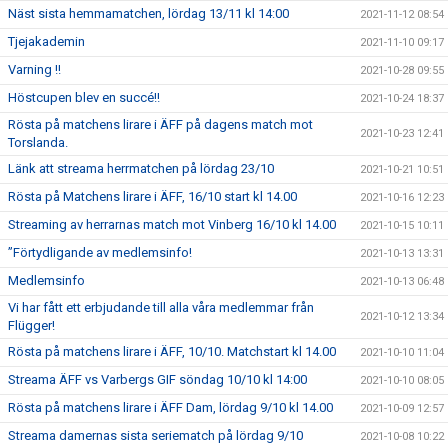
Näst sista hemmamatchen, lördag 13/11 kl 14:00
2021-11-12 08:54
Tjejakademin
2021-11-10 09:17
Varning !!
2021-10-28 09:55
Höstcupen blev en succé!!
2021-10-24 18:37
Rösta på matchens lirare i ÄFF på dagens match mot
2021-10-23 12:41
Torslanda.
Länk att streama herrmatchen på lördag 23/10
2021-10-21 10:51
Rösta på Matchens lirare i ÄFF, 16/10 start kl 14.00
2021-10-16 12:23
Streaming av herrarnas match mot Vinberg 16/10 kl 14.00
2021-10-15 10:11
”Förtydligande av medlemsinfo!
2021-10-13 13:31
Medlemsinfo
2021-10-13 06:48
Vi har fått ett erbjudande till alla våra medlemmar från
2021-10-12 13:34
Flügger!
Rösta på matchens lirare i ÄFF, 10/10. Matchstart kl 14.00
2021-10-10 11:04
Streama ÄFF vs Varbergs GIF söndag 10/10 kl 14:00
2021-10-10 08:05
Rösta på matchens lirare i ÄFF Dam, lördag 9/10 kl 14.00
2021-10-09 12:57
Streama damernas sista seriematch på lördag 9/10
2021-10-08 10:22