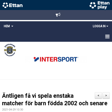
HEM
LOGGA IN
STARTSIDA
NYHETER
ANMÄLAN/REGISTRERING
POLICYS
FÖRKÖP BILJETTER
Äntligen få vi spela enstaka
<
>
LÄNKAR
matcher för barn födda 2002 och senare
2021-04-29 10:30