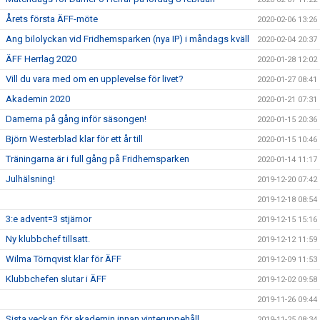
Årets första ÄFF-möte
2020-02-06 13:26
Ang bilolyckan vid Fridhemsparken (nya IP) i måndags kväll
2020-02-04 20:37
ÄFF Herrlag 2020
2020-01-28 12:02
Vill du vara med om en upplevelse för livet?
2020-01-27 08:41
Akademin 2020
2020-01-21 07:31
Damerna på gång inför säsongen!
2020-01-15 20:36
Björn Westerblad klar för ett år till
2020-01-15 10:46
Träningarna är i full gång på Fridhemsparken
2020-01-14 11:17
Julhälsning!
2019-12-20 07:42
2019-12-18 08:54
3:e advent=3 stjärnor
2019-12-15 15:16
Ny klubbchef tillsatt.
2019-12-12 11:59
Wilma Törnqvist klar för ÄFF
2019-12-09 11:53
Klubbchefen slutar i ÄFF
2019-12-02 09:58
2019-11-26 09:44
Sista veckan för akademin innan vinteruppehåll
2019-11-25 08:34