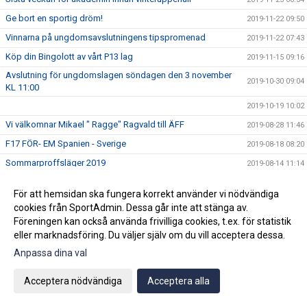
Ge bort en sportig dröm!
2019-11-22 09:50
Vinnarna på ungdomsavslutningens tipspromenad
2019-11-22 07:43
Köp din Bingolott av vårt P13 lag
2019-11-15 09:16
Avslutning för ungdomslagen söndagen den 3 november
2019-10-30 09:04
KL 11:00
2019-10-19 10:02
Vi välkomnar Mikael " Ragge" Ragvald till ÄFF
2019-08-28 11:46
F17 FÖR- EM Spanien - Sverige
2019-08-18 08:20
Sommarproffsläger 2019
2019-08-14 11:14
Vinnare i 50/50 lotteriet 11/8
2019-08-14 10:21
För att hemsidan ska fungera korrekt använder vi nödvändiga
ÄFF söker matchsekreterare
2019-08-14 10:18
cookies från SportAdmin. Dessa går inte att stänga av.
Angående gårdagens match i P19-Allsvenskan
Föreningen kan också använda frivilliga cookies, t.ex. för statistik
2019-08-11 11:42
eller marknadsföring. Du väljer själv om du vill acceptera dessa.
Kalle är på semester
2019-08-10 09:14
Anpassa dina val
Klubbchefen Helena Wennerström presenterar sig
2019-08-07 08:52
FitLine är ny samarbetspartner
2019-08-03 14:21
Acceptera nödvändiga
Acceptera alla
ÄFF söker matchsekreterare
2019-08-01 13:00