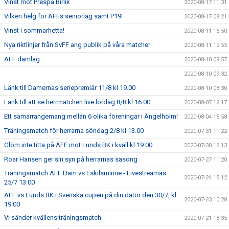
Vinst mot Prespa Birlik
2020-08-17 11:31
Vilken helg för ÄFFs seniorlag samt P19!
2020-08-17 08:21
Vinst i sommarhetta!
2020-08-11 15:50
Nya riktlinjer från SvFF ang publik på våra matcher
2020-08-11 12:55
ÄFF damlag
2020-08-10 09:57
2020-08-10 09:32
Länk till Damernas seriepremiär 11/8 kl 19.00
2020-08-10 08:30
Länk till att se herrmatchen live lördag 8/8 kl 16.00
2020-08-07 12:17
Ett samarrangemang mellan 6 olika föreningar i Ängelholm!
2020-08-04 15:58
Träningsmatch för herrarna söndag 2/8 kl 13.00
2020-07-31 11:22
Glöm inte titta på ÄFF mot Lunds BK i kväll kl 19:00
2020-07-30 16:13
Roar Hansen ger sin syn på herrarnas säsong
2020-07-27 11:20
Träningsmatch ÄFF Dam vs Eskilsminne - Livestreamas
2020-07-24 15:12
25/7 13:00
ÄFF vs Lunds BK i Svenska cupen på din dator den 30/7, kl
2020-07-23 10:28
19:00
Vi sänder kvällens träningsmatch
2020-07-21 18:35