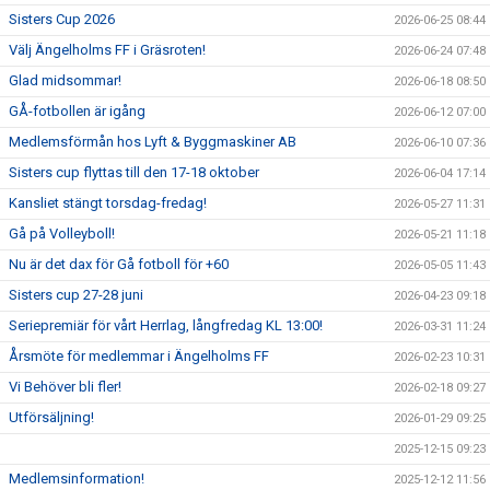
Sisters Cup 2026
2026-06-25 08:44
Välj Ängelholms FF i Gräsroten!
2026-06-24 07:48
Glad midsommar!
2026-06-18 08:50
GÅ-fotbollen är igång
2026-06-12 07:00
Medlemsförmån hos Lyft & Byggmaskiner AB
2026-06-10 07:36
Sisters cup flyttas till den 17-18 oktober
2026-06-04 17:14
Kansliet stängt torsdag-fredag!
2026-05-27 11:31
Gå på Volleyboll!
2026-05-21 11:18
Nu är det dax för Gå fotboll för +60
2026-05-05 11:43
Sisters cup 27-28 juni
2026-04-23 09:18
Seriepremiär för vårt Herrlag, långfredag KL 13:00!
2026-03-31 11:24
Årsmöte för medlemmar i Ängelholms FF
2026-02-23 10:31
Vi Behöver bli fler!
2026-02-18 09:27
Utförsäljning!
2026-01-29 09:25
2025-12-15 09:23
Medlemsinformation!
2025-12-12 11:56