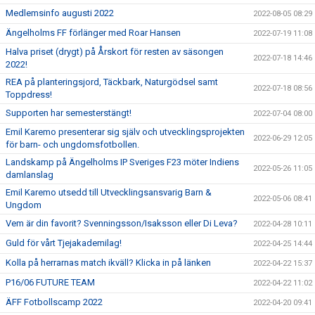
Medlemsinfo augusti 2022
2022-08-05 08:29
Ängelholms FF förlänger med Roar Hansen
2022-07-19 11:08
Halva priset (drygt) på Årskort för resten av säsongen
2022-07-18 14:46
2022!
REA på planteringsjord, Täckbark, Naturgödsel samt
2022-07-18 08:56
Toppdress!
Supporten har semesterstängt!
2022-07-04 08:00
Emil Karemo presenterar sig själv och utvecklingsprojekten
2022-06-29 12:05
för barn- och ungdomsfotbollen.
Landskamp på Ängelholms IP Sveriges F23 möter Indiens
2022-05-26 11:05
damlanslag
Emil Karemo utsedd till Utvecklingsansvarig Barn &
2022-05-06 08:41
Ungdom
Vem är din favorit? Svenningsson/Isaksson eller Di Leva?
2022-04-28 10:11
Guld för vårt Tjejakademilag!
2022-04-25 14:44
Kolla på herrarnas match ikväll? Klicka in på länken
2022-04-22 15:37
P16/06 FUTURE TEAM
2022-04-22 11:02
ÄFF Fotbollscamp 2022
2022-04-20 09:41