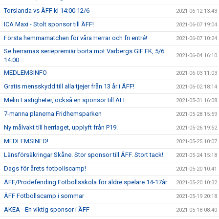
Torslanda vs ÄFF kl 14:00 12/6
2021-06-12 13:43
ICA Maxi - Stolt sponsor till ÄFF!
2021-06-07 19:04
Första hemmamatchen för våra Herrar och fri entré!
2021-06-07 10:24
Se herrarnas seriepremiär borta mot Varbergs GIF FK, 5/6
2021-06-04 16:10
14.00
MEDLEMSINFO
2021-06-03 11:03
Gratis mensskydd till alla tjejer från 13 år i ÄFF!
2021-06-02 18:14
Melin Fastigheter, också en sponsor till ÄFF
2021-05-31 16:08
7-manna planerna Fridhemsparken
2021-05-28 15:59
Ny målvakt till herrlaget, upplyft från P19.
2021-05-26 19:52
MEDLEMSINFO!
2021-05-25 10:07
Länsförsäkringar Skåne. Stor sponsor till ÄFF. Stort tack!
2021-05-24 15:18
Dags för årets fotbollscamp!
2021-05-20 10:41
ÄFF/Prodefending Fotbollsskola för äldre spelare 14-17år
2021-05-20 10:32
ÄFF Fotbollscamp i sommar
2021-05-19 20:18
AKEA - En viktig sponsor i ÄFF
2021-05-18 08:40