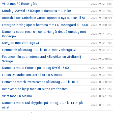
Vinst mot FC Rosengård
2020-09-22 16:02
Söndag, 20/9 kl 16.00 spelar damerna mot Nike
2020-09-19 18:52
Backahill och Stiftelsen Gripen sponsrar nya bussar till ÄFF
2020-09-19 06:21
I morgon lördag spelar herrarna mot FC Rosengård kl 16.00
2020-09-18 09:33
Damerna sopar rent i sin serie. Hur går det på onsdag mot
2020-09-14 10:40
Kvidinge?
Oavgjort mot Varbergs GIF
2020-09-12 19:58
Herrmatch på lördag 12/9 kl 16.00 mot Varbergs GIF
2020-09-10 12:10
Federico - En sportintresserad kille söker en värdfamilj i
2020-09-07 08:30
Sverige
Damerna möter Fortuna på lördag 5/9 kl 15.00
2020-09-04 15:01
Lucas Ohlander ansluter till ÄFF’s A-trupp
2020-09-03 16:58
Herrarnas match livestreamas på lördag 29/8 kl 16.00
2020-08-27 08:38
Behöver ni ha hjälp med att putsa era fönster?
2020-08-25 10:58
Vinst mot IFK Malmö
2020-08-24 15:32
Damerna möter Kullabygden på lördag, 22/8 kl 14.00 på
2020-08-21 12:42
nätet