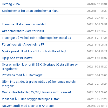
Herrlag 2024
2023-02-12 13:31
Spelschemat för Ettan södra herr är klart!
2023-01-11 08:32
2022-12-27 10:10
Tränarna till akademin är nu klart
2022-12-16 08:59
Akademitränare klara för 2023
2022-11-22 08:45
Träningar på Valhall och Fridhemsparken inställda
2022-11-21 11:34
Föreningsnytt - Ängelholms FF
2022-11-16 09:31
Mjuka paket till jul, köp Gutz och stötta ert lag!
2022-11-14 10:29
Hjälp oss att bli bättre!
2022-11-08 10:37
Över en miljon kronor till SSK, Sveriges bästa säljare av
2022-11-02 15:20
Bingolotter
Provträna med ÄFF Damlaget
2022-10-24 09:03
Glöm inte att det är gratis inträde på herrarnas match i
2022-10-21 09:27
morgon!
Gratis inträde lördag 22/10, Herrarna mot Tvååker!
2022-10-15 09:03
Visst har ÄFF den snyggaste tröjan i Ettan!
2022-10-05 09:29
Nätverksträff med Eleanor o Andreas!
2022-09-30 10:43