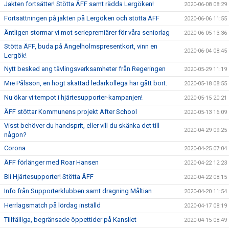
Jakten fortsätter! Stötta ÄFF samt rädda Lergöken!
2020-06-08 08:29
Fortsättningen på jakten på Lergöken och stötta ÄFF
2020-06-06 11:55
Äntligen stormar vi mot seriepremiärer för våra seniorlag
2020-06-05 13:36
Stötta ÄFF, buda på Ängelholmspresentkort, vinn en
2020-06-04 08:45
Lergök!
Nytt besked ang tävlingsverksamheter från Regeringen
2020-05-29 11:19
Mie Pålsson, en högt skattad ledarkollega har gått bort.
2020-05-18 08:55
Nu ökar vi tempot i hjärtesupporter-kampanjen!
2020-05-15 20:21
ÄFF stöttar Kommunens projekt After School
2020-05-13 16:09
Visst behöver du handsprit, eller vill du skänka det till
2020-04-29 09:25
någon?
Corona
2020-04-25 07:04
ÄFF förlänger med Roar Hansen
2020-04-22 12:23
Bli Hjärtesupporter! Stötta ÄFF
2020-04-22 08:15
Info från Supporterklubben samt dragning Måltian
2020-04-20 11:54
Herrlagsmatch på lördag inställd
2020-04-17 08:19
Tillfälliga, begränsade öppettider på Kansliet
2020-04-15 08:49