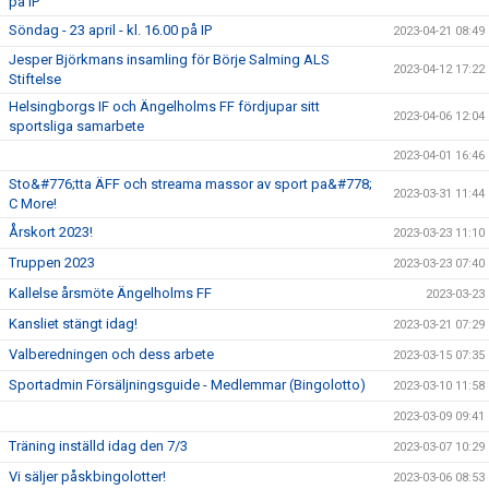
på IP
Söndag - 23 april - kl. 16.00 på IP
2023-04-21 08:49
Jesper Björkmans insamling för Börje Salming ALS
2023-04-12 17:22
Stiftelse
Helsingborgs IF och Ängelholms FF fördjupar sitt
2023-04-06 12:04
sportsliga samarbete
2023-04-01 16:46
Sto&#776;tta ÄFF och streama massor av sport pa&#778;
2023-03-31 11:44
C More!
Årskort 2023!
2023-03-23 11:10
Truppen 2023
2023-03-23 07:40
Kallelse årsmöte Ängelholms FF
2023-03-23
Kansliet stängt idag!
2023-03-21 07:29
Valberedningen och dess arbete
2023-03-15 07:35
Sportadmin Försäljningsguide - Medlemmar (Bingolotto)
2023-03-10 11:58
2023-03-09 09:41
Träning inställd idag den 7/3
2023-03-07 10:29
Vi säljer påskbingolotter!
2023-03-06 08:53