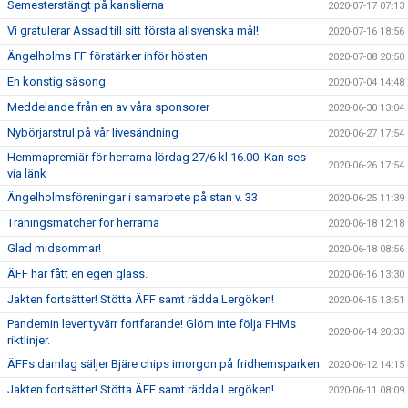
Semesterstängt på kanslierna
2020-07-17 07:13
Vi gratulerar Assad till sitt första allsvenska mål!
2020-07-16 18:56
Ängelholms FF förstärker inför hösten
2020-07-08 20:50
En konstig säsong
2020-07-04 14:48
Meddelande från en av våra sponsorer
2020-06-30 13:04
Nybörjarstrul på vår livesändning
2020-06-27 17:54
Hemmapremiär för herrarna lördag 27/6 kl 16.00. Kan ses
2020-06-26 17:54
via länk
Ängelholmsföreningar i samarbete på stan v. 33
2020-06-25 11:39
Träningsmatcher för herrarna
2020-06-18 12:18
Glad midsommar!
2020-06-18 08:56
ÄFF har fått en egen glass.
2020-06-16 13:30
Jakten fortsätter! Stötta ÄFF samt rädda Lergöken!
2020-06-15 13:51
Pandemin lever tyvärr fortfarande! Glöm inte följa FHMs
2020-06-14 20:33
riktlinjer.
ÄFFs damlag säljer Bjäre chips imorgon på fridhemsparken
2020-06-12 14:15
Jakten fortsätter! Stötta ÄFF samt rädda Lergöken!
2020-06-11 08:09