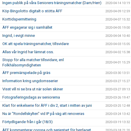
Ingen publik på våra Seniorers träningsmatcher (Dam/Herr)
2020-04-14 10:19
Köp Bingolotto digitalt o stötta ÄFF
2020-04-09 12:59
Korttidspermittering
2020-04-07 15:32
ÄFF engagerar sig i samhället
2020-04-05 19:00
Ingrid, i evigt minne
2020-04-04 10:40
OK att spela träningsmatcher, tillsvidare
2020-04-03 15:05
Allas vår Ingrid har lämnat oss.
2020-04-02 15:38
Stopp för alla matcher tillsvidare, enl
2020-04-01 15:29
Folkhälsomyndigheten
ÄFF premiärspelade på gräs
2020-03-30 13:51
Information kring ungdomsserier
2020-03-27 15:27
Visst vill ni se bra ut när solen skiner
2020-03-27 09:13
Fotograferingsdags av seniorerna
2020-03-26 19:47
Klart för enkelserie för ÄFF i div 2, start i mitten av juni
2020-03-25 12:48
Nu är "Rondellskylten" vid IP på väg att renoveras
2020-03-24 13:42
Förtydligande från i går (18/3)
2020-03-19 13:32
ÄFF kommenterar corona och seriestart för herrlaget
2020-03-18 21:20