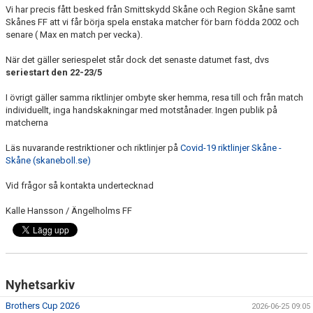
Vi har precis fått besked från Smittskydd Skåne och Region Skåne samt
MEDLEMS OCH TRÄNINGSAVGIFTER
Skånes FF att vi får börja spela enstaka matcher för barn födda 2002 och
senare ( Max en match per vecka).
När det gäller seriespelet står dock det senaste datumet fast, dvs
seriestart den 22-23/5
I övrigt gäller samma riktlinjer ombyte sker hemma, resa till och från match
individuellt, inga handskakningar med motstånader. Ingen publik på
matcherna
Läs nuvarande restriktioner och riktlinjer på
Covid-19 riktlinjer Skåne -
Skåne (skaneboll.se)
Vid frågor så kontakta undertecknad
Kalle Hansson / Ängelholms FF
Nyhetsarkiv
Brothers Cup 2026
2026-06-25 09:05