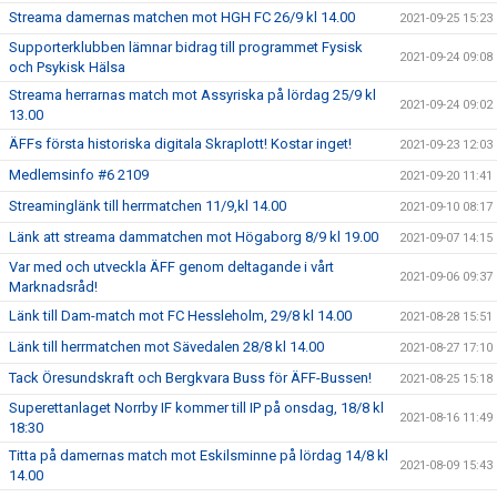
Streama damernas matchen mot HGH FC 26/9 kl 14.00
2021-09-25 15:23
Supporterklubben lämnar bidrag till programmet Fysisk
2021-09-24 09:08
och Psykisk Hälsa
Streama herrarnas match mot Assyriska på lördag 25/9 kl
2021-09-24 09:02
13.00
ÄFFs första historiska digitala Skraplott! Kostar inget!
2021-09-23 12:03
Medlemsinfo #6 2109
2021-09-20 11:41
Streaminglänk till herrmatchen 11/9,kl 14.00
2021-09-10 08:17
Länk att streama dammatchen mot Högaborg 8/9 kl 19.00
2021-09-07 14:15
Var med och utveckla ÄFF genom deltagande i vårt
2021-09-06 09:37
Marknadsråd!
Länk till Dam-match mot FC Hessleholm, 29/8 kl 14.00
2021-08-28 15:51
Länk till herrmatchen mot Sävedalen 28/8 kl 14.00
2021-08-27 17:10
Tack Öresundskraft och Bergkvara Buss för ÄFF-Bussen!
2021-08-25 15:18
Superettanlaget Norrby IF kommer till IP på onsdag, 18/8 kl
2021-08-16 11:49
18:30
Titta på damernas match mot Eskilsminne på lördag 14/8 kl
2021-08-09 15:43
14.00