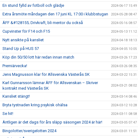
En stund fylld av fotboll och glädje
2024-06-17 15:49
Extra årsmöte måndagen den 17 juni KL 17:00 i klubbstugan
2024-05-28 08:47
ÄFF &#128155; Drivkraft, bli mentor du också
2024-05-16 08:57
Cupvinster för F14 och F15
2024-05-13 11:12
Nytt ansikte på kansliet
2024-04-18 18:13
Stand Up på HUS 57
2024-04-05 10:05
Köp din 50/50 lott här redan innan match
2024-03-26 17:23
Premiärvecka!
2024-03-26 08:35
Jens Magnusson klar för Allsvenska Västerås SK
2024-03-22 15:31
Karl Gunnarsson lämnar ÄFF för Allsvenskan – Skriver
2024-03-21 08:02
kontrakt med Västerås SK
Kansliet stängt!
2024-03-14 08:46
Bryta tystnaden kring psykisk ohälsa
2024-03-12 10:28
Se hit!
2024-03-11 08:58
Äntligen är det dags för års släpp säsongen 2024 är här!
2024-03-05 07:47
Bingolotter/sverigelotten 2024
2024-03-01 11:51