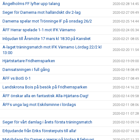
Ängelholms FF lyfter upp talang
2020-02-28 14:45
Seger för Damerna mot halländskt div 2-lag
2020-02-27 09:49
Damerna spelar mot Trönninge IF på onsdag 26/2
2020-02-25 14:44
ÄFF Herrar spelade 1-1 mot IFK Värnamo
2020-02-24 05:34
Inbjudan till Årsmöte 17 mars kl 18.30 på Kansliet
2020-02-21 08:05
A-laget träningsmatch mot IFK Värnamo Lördag 22/2 kl
2020-02-20 11:54
13:00
Hjärtstartare Fridhemsparken
2020-02-19 09:00
Damsatsningen i full gång
2020-02-18 08:49
ÄFF vs BoIS 0-1
2020-02-17 08:49
Landskrona Bois på besök på Fridhemsparken
2020-02-14 16:22
ÄFF önskar alla en fantastisk Alla-Hjärtans-Dag!
2020-02-14 09:58
ÄFFs unga lag mot Eskilsminne i lördags
2020-02-11 08:06
2020-02-11 07:28
Seger för vårt damlag i årets första träningsmatch
2020-02-10 09:14
Erbjudande från Eriks fönsterputs till alla!
2020-02-07 14:30
Matchdags för Damer o Herrar på lördag 8 februari
2020-02-07 11:22