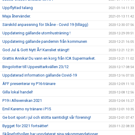
Uppflyttad talang
2021-01-14 11:33
Maja återvänder.
2021-01-13 11:42
Särskild anpassning för Skåne - Covid 19 (tillägg)
2020-12-30 07:56
Uppdatering gällande utomhusträning !
2020-12-29 09:51
Uppdatering gällande pandemin från kommunen
2020-12-21 16:05
God Jul & Gott Nytt År! Kansliet stängt!
2020-12-21 12:31
Grattis Annika! Du vann en korg från ICA Supermarket.
2020-12-21 11:02
Bingolotter till Uppesittarkvällen 23/12
2020-12-17 08:54
Uppdaterad information gällande Covid-19
2020-12-16 07:55
ÄFF presenterar ny P16-tränare
2020-12-09 11:10
Gilla lokal handel!
2020-12-08 12:56
P19 i Allsvenskan 2021
2020-12-04 15:27
Emil Karemo ny tränare i P15
2020-12-01 10:35
Ge bort sport i jul och stötta samtidigt vår förening!
2020-12-01 07:47
Bygget för 2021 fortsätter!
2020-11-22 08:33
Skånefotbollen har uppdaterat sina rekommendationer