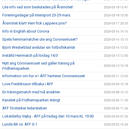
Lite info vad som beslutades på Årsmötet!
2020-03-18 15:41
Föreningsdagar på Intersport 23-29 mars
2020-03-18 10:30
Årsmötet klart! Vem fick Lappens pris?
2020-03-17 20:33
Info in English about Corona
2020-03-16 14:16
Spela hemmamatcher ute ang Coronaviruset?
2020-03-16 10:15
Björn Westerblad avslutar sin fotbollskarriär
2020-03-14 13:32
Inställd Herrmatch på lördag 14/3
2020-03-13 12:00
Nytt ang Coronaviruset vad gäller träning på
2020-03-13 10:18
Fridhemsparken
Information om hur vi i ÄFF hanterar Coronaviruset
2020-03-11 12:03
Love Fredriksson tillbaka i ÄFF
2020-03-09 15:18
En träningsmatch med två ansikten
2020-03-08 15:10
Kansliet på Fridhemsparken stängt
2020-03-06 11:30
ÄFF förstärker ledarstaben
2020-03-06 11:26
Lokalderby Vejby - ÄFF på tisdag den 10 mars KL 19.00
2020-03-04 07:24
Lunds BK vs. ÄFF 0-1
2020-03-02 10:24