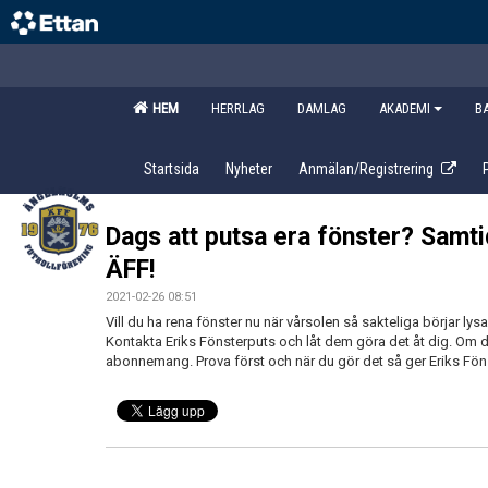
HEM
HERRLAG
DAMLAG
AKADEMI
B
Startsida
Nyheter
Anmälan/Registrering
Dags att putsa era fönster? Samtid
ÄFF!
2021-02-26 08:51
Vill du ha rena fönster nu när vårsolen så sakteliga börjar lys
Kontakta Eriks Fönsterputs och låt dem göra det åt dig. Om du
abonnemang. Prova först och när du gör det så ger Eriks Föns