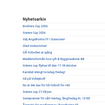
Nyhetsarkiv
Brothers Cup 2026
Sisters Cup 2026
Välj Ängelholms FF i Gräsroten!
Glad midsommar!
GÅ-fotbollen är igång
Medlemsförmån hos Lyft & Byggmaskiner AB
Sisters cup flyttas till den 17-18 oktober
Kansliet stängt torsdag-fredag!
Gå på Volleyboll!
Nu är det dax för Gå fotboll för +60
Sisters cup 27-28 juni
Seriepremiär för vårt Herrlag, långfredag KL 13:00!
Årsmöte för medlemmar i Ängelholms FF