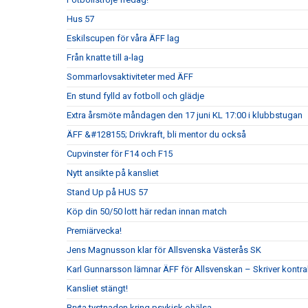
Hus 57
Eskilscupen för våra ÄFF lag
Från knatte till a-lag
Sommarlovsaktiviteter med ÄFF
En stund fylld av fotboll och glädje
Extra årsmöte måndagen den 17 juni KL 17:00 i klubbstugan
ÄFF &#128155; Drivkraft, bli mentor du också
Cupvinster för F14 och F15
Nytt ansikte på kansliet
Stand Up på HUS 57
Köp din 50/50 lott här redan innan match
Premiärvecka!
Jens Magnusson klar för Allsvenska Västerås SK
Karl Gunnarsson lämnar ÄFF för Allsvenskan – Skriver kontr
Kansliet stängt!
Bryta tystnaden kring psykisk ohälsa