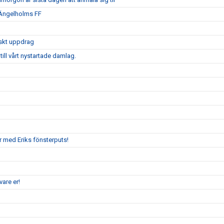
 Ängelholms FF
iskt uppdrag
ill vårt nystartade damlag.
r med Eriks fönsterputs!
are er!