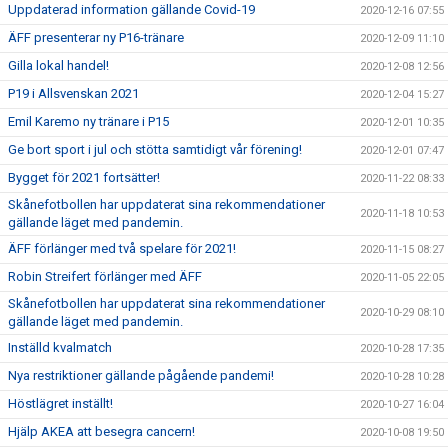
Uppdaterad information gällande Covid-19
2020-12-16 07:55
ÄFF presenterar ny P16-tränare
2020-12-09 11:10
Gilla lokal handel!
2020-12-08 12:56
P19 i Allsvenskan 2021
2020-12-04 15:27
Emil Karemo ny tränare i P15
2020-12-01 10:35
Ge bort sport i jul och stötta samtidigt vår förening!
2020-12-01 07:47
Bygget för 2021 fortsätter!
2020-11-22 08:33
Skånefotbollen har uppdaterat sina rekommendationer
2020-11-18 10:53
gällande läget med pandemin.
ÄFF förlänger med två spelare för 2021!
2020-11-15 08:27
Robin Streifert förlänger med ÄFF
2020-11-05 22:05
Skånefotbollen har uppdaterat sina rekommendationer
2020-10-29 08:10
gällande läget med pandemin.
Inställd kvalmatch
2020-10-28 17:35
Nya restriktioner gällande pågående pandemi!
2020-10-28 10:28
Höstlägret inställt!
2020-10-27 16:04
Hjälp AKEA att besegra cancern!
2020-10-08 19:50