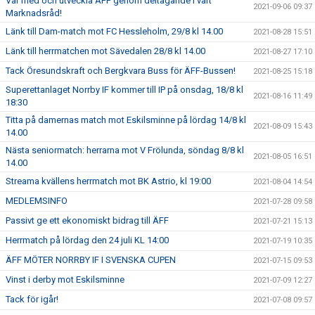
Var med och utveckla ÄFF genom deltagande i vårt
2021-09-06 09:37
Marknadsråd!
Länk till Dam-match mot FC Hessleholm, 29/8 kl 14.00
2021-08-28 15:51
Länk till herrmatchen mot Sävedalen 28/8 kl 14.00
2021-08-27 17:10
Tack Öresundskraft och Bergkvara Buss för ÄFF-Bussen!
2021-08-25 15:18
Superettanlaget Norrby IF kommer till IP på onsdag, 18/8 kl
2021-08-16 11:49
18:30
Titta på damernas match mot Eskilsminne på lördag 14/8 kl
2021-08-09 15:43
14.00
Nästa seniormatch: herrarna mot V Frölunda, söndag 8/8 kl
2021-08-05 16:51
14.00
Streama kvällens herrmatch mot BK Astrio, kl 19:00
2021-08-04 14:54
MEDLEMSINFO
2021-07-28 09:58
Passivt ge ett ekonomiskt bidrag till ÄFF
2021-07-21 15:13
Herrmatch på lördag den 24 juli KL 14:00
2021-07-19 10:35
ÄFF MÖTER NORRBY IF I SVENSKA CUPEN
2021-07-15 09:53
Vinst i derby mot Eskilsminne
2021-07-09 12:27
Tack för igår!
2021-07-08 09:57