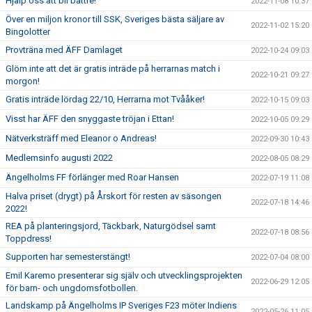
Hjälp oss att bli bättre!
2022-11-08 10:37
Över en miljon kronor till SSK, Sveriges bästa säljare av
2022-11-02 15:20
Bingolotter
Provträna med ÄFF Damlaget
2022-10-24 09:03
Glöm inte att det är gratis inträde på herrarnas match i
2022-10-21 09:27
morgon!
Gratis inträde lördag 22/10, Herrarna mot Tvååker!
2022-10-15 09:03
Visst har ÄFF den snyggaste tröjan i Ettan!
2022-10-05 09:29
Nätverksträff med Eleanor o Andreas!
2022-09-30 10:43
Medlemsinfo augusti 2022
2022-08-05 08:29
Ängelholms FF förlänger med Roar Hansen
2022-07-19 11:08
Halva priset (drygt) på Årskort för resten av säsongen
2022-07-18 14:46
2022!
REA på planteringsjord, Täckbark, Naturgödsel samt
2022-07-18 08:56
Toppdress!
Supporten har semesterstängt!
2022-07-04 08:00
Emil Karemo presenterar sig själv och utvecklingsprojekten
2022-06-29 12:05
för barn- och ungdomsfotbollen.
Landskamp på Ängelholms IP Sveriges F23 möter Indiens
2022-05-26 11:05