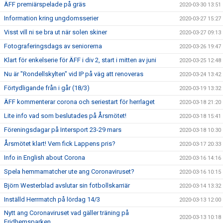
ÄFF premiärspelade på gräs
2020-03-30 13:51
Information kring ungdomsserier
2020-03-27 15:27
Visst vill ni se bra ut när solen skiner
2020-03-27 09:13
Fotograferingsdags av seniorerna
2020-03-26 19:47
Klart för enkelserie för ÄFF i div 2, start i mitten av juni
2020-03-25 12:48
Nu är "Rondellskylten" vid IP på väg att renoveras
2020-03-24 13:42
Förtydligande från i går (18/3)
2020-03-19 13:32
ÄFF kommenterar corona och seriestart för herrlaget
2020-03-18 21:20
Lite info vad som beslutades på Årsmötet!
2020-03-18 15:41
Föreningsdagar på Intersport 23-29 mars
2020-03-18 10:30
Årsmötet klart! Vem fick Lappens pris?
2020-03-17 20:33
Info in English about Corona
2020-03-16 14:16
Spela hemmamatcher ute ang Coronaviruset?
2020-03-16 10:15
Björn Westerblad avslutar sin fotbollskarriär
2020-03-14 13:32
Inställd Herrmatch på lördag 14/3
2020-03-13 12:00
Nytt ang Coronaviruset vad gäller träning på
2020-03-13 10:18
Fridhemsparken