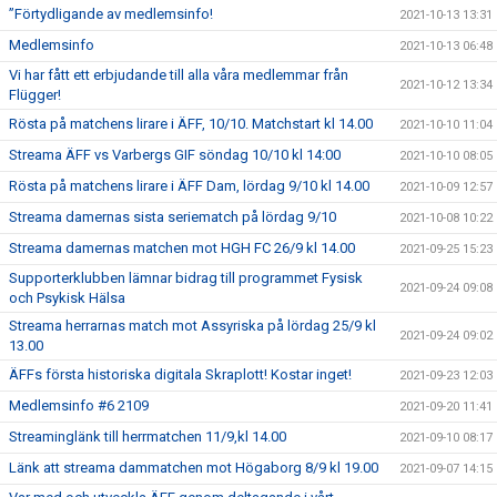
”Förtydligande av medlemsinfo!
2021-10-13 13:31
Medlemsinfo
2021-10-13 06:48
Vi har fått ett erbjudande till alla våra medlemmar från
2021-10-12 13:34
Flügger!
Rösta på matchens lirare i ÄFF, 10/10. Matchstart kl 14.00
2021-10-10 11:04
Streama ÄFF vs Varbergs GIF söndag 10/10 kl 14:00
2021-10-10 08:05
Rösta på matchens lirare i ÄFF Dam, lördag 9/10 kl 14.00
2021-10-09 12:57
Streama damernas sista seriematch på lördag 9/10
2021-10-08 10:22
Streama damernas matchen mot HGH FC 26/9 kl 14.00
2021-09-25 15:23
Supporterklubben lämnar bidrag till programmet Fysisk
2021-09-24 09:08
och Psykisk Hälsa
Streama herrarnas match mot Assyriska på lördag 25/9 kl
2021-09-24 09:02
13.00
ÄFFs första historiska digitala Skraplott! Kostar inget!
2021-09-23 12:03
Medlemsinfo #6 2109
2021-09-20 11:41
Streaminglänk till herrmatchen 11/9,kl 14.00
2021-09-10 08:17
Länk att streama dammatchen mot Högaborg 8/9 kl 19.00
2021-09-07 14:15