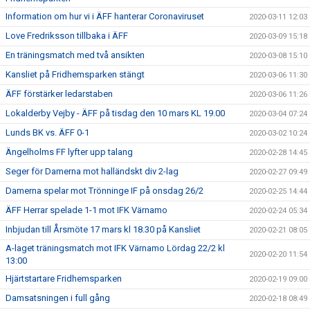
Information om hur vi i ÄFF hanterar Coronaviruset
2020-03-11 12:03
Love Fredriksson tillbaka i ÄFF
2020-03-09 15:18
En träningsmatch med två ansikten
2020-03-08 15:10
Kansliet på Fridhemsparken stängt
2020-03-06 11:30
ÄFF förstärker ledarstaben
2020-03-06 11:26
Lokalderby Vejby - ÄFF på tisdag den 10 mars KL 19.00
2020-03-04 07:24
Lunds BK vs. ÄFF 0-1
2020-03-02 10:24
Ängelholms FF lyfter upp talang
2020-02-28 14:45
Seger för Damerna mot halländskt div 2-lag
2020-02-27 09:49
Damerna spelar mot Trönninge IF på onsdag 26/2
2020-02-25 14:44
ÄFF Herrar spelade 1-1 mot IFK Värnamo
2020-02-24 05:34
Inbjudan till Årsmöte 17 mars kl 18.30 på Kansliet
2020-02-21 08:05
A-laget träningsmatch mot IFK Värnamo Lördag 22/2 kl
2020-02-20 11:54
13:00
Hjärtstartare Fridhemsparken
2020-02-19 09:00
Damsatsningen i full gång
2020-02-18 08:49