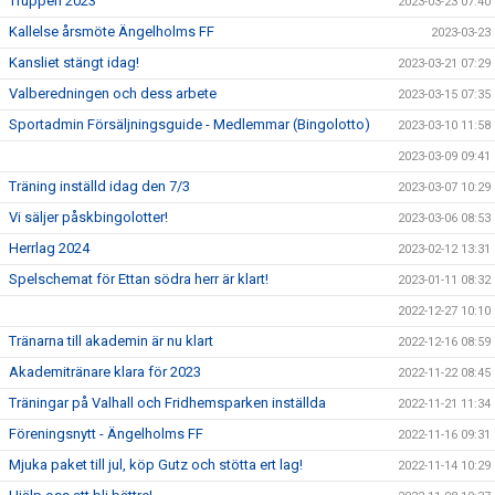
Truppen 2023
2023-03-23 07:40
Kallelse årsmöte Ängelholms FF
2023-03-23
Kansliet stängt idag!
2023-03-21 07:29
Valberedningen och dess arbete
2023-03-15 07:35
Sportadmin Försäljningsguide - Medlemmar (Bingolotto)
2023-03-10 11:58
2023-03-09 09:41
Träning inställd idag den 7/3
2023-03-07 10:29
Vi säljer påskbingolotter!
2023-03-06 08:53
Herrlag 2024
2023-02-12 13:31
Spelschemat för Ettan södra herr är klart!
2023-01-11 08:32
2022-12-27 10:10
Tränarna till akademin är nu klart
2022-12-16 08:59
Akademitränare klara för 2023
2022-11-22 08:45
Träningar på Valhall och Fridhemsparken inställda
2022-11-21 11:34
Föreningsnytt - Ängelholms FF
2022-11-16 09:31
Mjuka paket till jul, köp Gutz och stötta ert lag!
2022-11-14 10:29