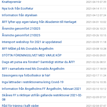
Knattepremiär
2021-04-19 07:39
Nya lock från EcoRetur
2021-04-14 11:11
Information från styrelsen
2021-04-12 07:24
ÄFF lyfter upp egen talang från Akademin till Herrlaget
2021-04-01 10:02
Årsmöte genomfört 210325
2021-03-26 10:21
Årsmöte genomfört 210325
2021-03-26 10:15
Intersport webshop för 2021 är uppdaterad
2021-03-09 11:18
ÄFF-Målet på Mc Donalds Ängelholm
2021-03-08 10:28
STÖTTA FÖRENINGSLIVET MED VARJE KÖP
2021-03-05 09:01
Dags att putsa era fönster? Samtidigt stöttar du ÄFF!
2021-02-26 08:51
ÄFF i samarbete med Mc Donalds Ängelholm
2021-02-17 18:59
Säsongens nya fotbollsskor är här!
2021-02-17 11:24
Inga lättnader i restriktionerna kring Covid-19
2021-02-16 10:35
Information från Ängelholms FF Ängelholm, februari 2021
2021-02-10 10:12
Skånes FF:s riktlinjer utifrån gällande restriktioner 2021-02-
2021-02-09 07:51
08
Råd för träning i kallt väder.
2021-02-04 07:47