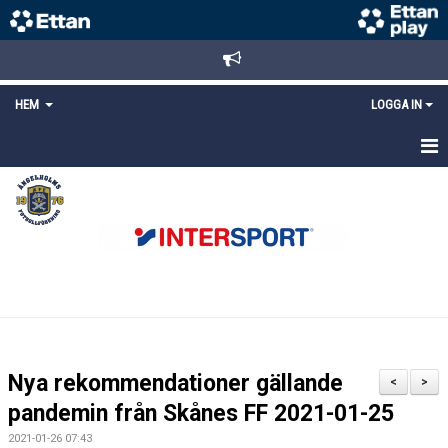
HEM
LOGGA IN
STARTSIDA
NYHETER
ANMÄLAN/REGISTRERING
POLICYS
FÖRKÖP BILJETTER
Nya rekommendationer gällande
<
>
LÄNKAR
pandemin från Skånes FF 2021-01-25
2021-01-26 07:43