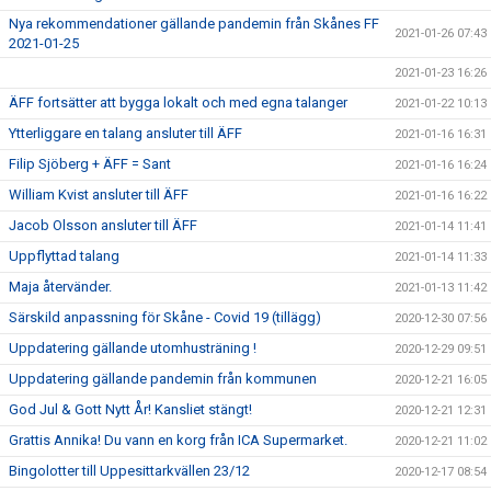
Nya rekommendationer gällande pandemin från Skånes FF
2021-01-26 07:43
2021-01-25
2021-01-23 16:26
ÄFF fortsätter att bygga lokalt och med egna talanger
2021-01-22 10:13
Ytterliggare en talang ansluter till ÄFF
2021-01-16 16:31
Filip Sjöberg + ÄFF = Sant
2021-01-16 16:24
William Kvist ansluter till ÄFF
2021-01-16 16:22
Jacob Olsson ansluter till ÄFF
2021-01-14 11:41
Uppflyttad talang
2021-01-14 11:33
Maja återvänder.
2021-01-13 11:42
Särskild anpassning för Skåne - Covid 19 (tillägg)
2020-12-30 07:56
Uppdatering gällande utomhusträning !
2020-12-29 09:51
Uppdatering gällande pandemin från kommunen
2020-12-21 16:05
God Jul & Gott Nytt År! Kansliet stängt!
2020-12-21 12:31
Grattis Annika! Du vann en korg från ICA Supermarket.
2020-12-21 11:02
Bingolotter till Uppesittarkvällen 23/12
2020-12-17 08:54