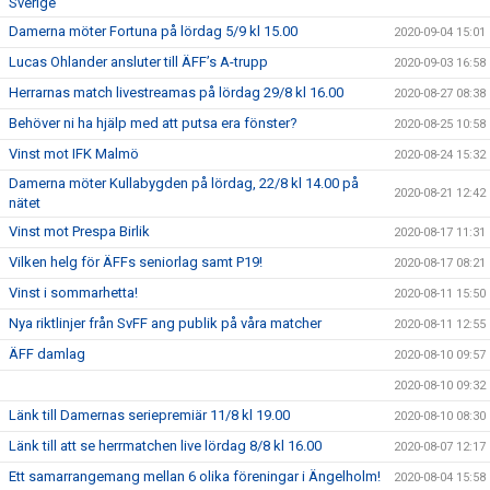
Sverige
Damerna möter Fortuna på lördag 5/9 kl 15.00
2020-09-04 15:01
Lucas Ohlander ansluter till ÄFF’s A-trupp
2020-09-03 16:58
Herrarnas match livestreamas på lördag 29/8 kl 16.00
2020-08-27 08:38
Behöver ni ha hjälp med att putsa era fönster?
2020-08-25 10:58
Vinst mot IFK Malmö
2020-08-24 15:32
Damerna möter Kullabygden på lördag, 22/8 kl 14.00 på
2020-08-21 12:42
nätet
Vinst mot Prespa Birlik
2020-08-17 11:31
Vilken helg för ÄFFs seniorlag samt P19!
2020-08-17 08:21
Vinst i sommarhetta!
2020-08-11 15:50
Nya riktlinjer från SvFF ang publik på våra matcher
2020-08-11 12:55
ÄFF damlag
2020-08-10 09:57
2020-08-10 09:32
Länk till Damernas seriepremiär 11/8 kl 19.00
2020-08-10 08:30
Länk till att se herrmatchen live lördag 8/8 kl 16.00
2020-08-07 12:17
Ett samarrangemang mellan 6 olika föreningar i Ängelholm!
2020-08-04 15:58