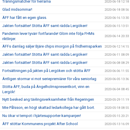
Träningsmatcher för herrarna
2020-06-18 12:18
Glad midsommar!
2020-06-18 08:56
ÄFF har fått en egen glass.
2020-06-16 13:30
Jakten fortsätter! Stötta ÄFF samt rädda Lergöken!
2020-06-15 13:51
Pandemin lever tyvärr fortfarande! Glöm inte följa FHMs
2020-06-14 20:33
riktlinjer.
ÄFFs damlag säljer Bjäre chips imorgon på fridhemsparken
2020-06-12 14:15
Jakten fortsätter! Stötta ÄFF samt rädda Lergöken!
2020-06-11 08:09
Jakten fortsätter! Stötta ÄFF samt rädda Lergöken!
2020-06-08 08:29
Fortsättningen på jakten på Lergöken och stötta ÄFF
2020-06-06 11:55
Äntligen stormar vi mot seriepremiärer för våra seniorlag
2020-06-05 13:36
Stötta ÄFF, buda på Ängelholmspresentkort, vinn en
2020-06-04 08:45
Lergök!
Nytt besked ang tävlingsverksamheter från Regeringen
2020-05-29 11:19
Mie Pålsson, en högt skattad ledarkollega har gått bort.
2020-05-18 08:55
Nu ökar vi tempot i hjärtesupporter-kampanjen!
2020-05-15 20:21
ÄFF stöttar Kommunens projekt After School
2020-05-13 16:09