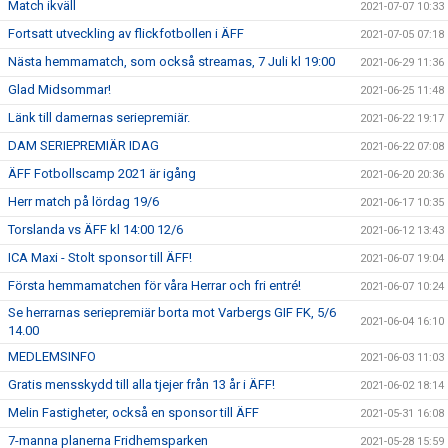
Match ikväll
2021-07-07 10:33
Fortsatt utveckling av flickfotbollen i ÄFF
2021-07-05 07:18
Nästa hemmamatch, som också streamas, 7 Juli kl 19:00
2021-06-29 11:36
Glad Midsommar!
2021-06-25 11:48
Länk till damernas seriepremiär.
2021-06-22 19:17
DAM SERIEPREMIÄR IDAG
2021-06-22 07:08
ÄFF Fotbollscamp 2021 är igång
2021-06-20 20:36
Herr match på lördag 19/6
2021-06-17 10:35
Torslanda vs ÄFF kl 14:00 12/6
2021-06-12 13:43
ICA Maxi - Stolt sponsor till ÄFF!
2021-06-07 19:04
Första hemmamatchen för våra Herrar och fri entré!
2021-06-07 10:24
Se herrarnas seriepremiär borta mot Varbergs GIF FK, 5/6
2021-06-04 16:10
14.00
MEDLEMSINFO
2021-06-03 11:03
Gratis mensskydd till alla tjejer från 13 år i ÄFF!
2021-06-02 18:14
Melin Fastigheter, också en sponsor till ÄFF
2021-05-31 16:08
7-manna planerna Fridhemsparken
2021-05-28 15:59