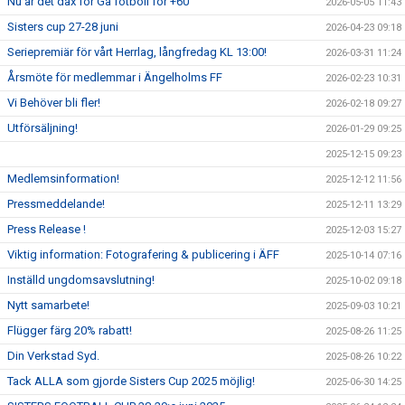
Nu är det dax för Gå fotboll för +60
2026-05-05 11:43
Sisters cup 27-28 juni
2026-04-23 09:18
Seriepremiär för vårt Herrlag, långfredag KL 13:00!
2026-03-31 11:24
Årsmöte för medlemmar i Ängelholms FF
2026-02-23 10:31
Vi Behöver bli fler!
2026-02-18 09:27
Utförsäljning!
2026-01-29 09:25
2025-12-15 09:23
Medlemsinformation!
2025-12-12 11:56
Pressmeddelande!
2025-12-11 13:29
Press Release !
2025-12-03 15:27
Viktig information: Fotografering & publicering i ÄFF
2025-10-14 07:16
Inställd ungdomsavslutning!
2025-10-02 09:18
Nytt samarbete!
2025-09-03 10:21
Flügger färg 20% rabatt!
2025-08-26 11:25
Din Verkstad Syd.
2025-08-26 10:22
Tack ALLA som gjorde Sisters Cup 2025 möjlig!
2025-06-30 14:25