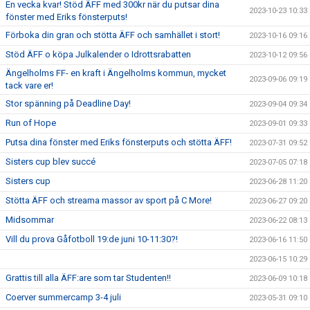
En vecka kvar! Stöd ÄFF med 300kr när du putsar dina
2023-10-23 10:33
fönster med Eriks fönsterputs!
Förboka din gran och stötta ÄFF och samhället i stort!
2023-10-16 09:16
Stöd ÄFF o köpa Julkalender o Idrottsrabatten
2023-10-12 09:56
Ängelholms FF- en kraft i Ängelholms kommun, mycket
2023-09-06 09:19
tack vare er!
Stor spänning på Deadline Day!
2023-09-04 09:34
Run of Hope
2023-09-01 09:33
Putsa dina fönster med Eriks fönsterputs och stötta ÄFF!
2023-07-31 09:52
Sisters cup blev succé
2023-07-05 07:18
Sisters cup
2023-06-28 11:20
Stötta ÄFF och streama massor av sport på C More!
2023-06-27 09:20
Midsommar
2023-06-22 08:13
Vill du prova Gåfotboll 19:de juni 10-11:30?!
2023-06-16 11:50
2023-06-15 10:29
Grattis till alla ÄFF:are som tar Studenten!!
2023-06-09 10:18
Coerver summercamp 3-4 juli
2023-05-31 09:10