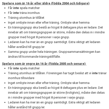
Spelare som är 16 år eller äldre (födda 2004 och tidigare)
MEDLEMS OCH TRÄNINGSAVGIFTER
Får
inte
spela matcher
Får
inte
träna inomhus
Träning utomhus är tillåtet
Inget ombyte innan eller efter träning. Ombyte sker hemma
En träningsgrupp ska bestå av högst 8 deltagare plus en ledare. Det
innebär att om träningsgruppen är större, måste den delas in i mindre
grupper med högst 8 personer i varje grupp.
Ledaren kan ha mer än en grupp samtidigt. Extra viktigt att ledaren
håller avstånd till grupp/er
Samma grupp under hela träningen. Gruppsammansättningen kan
ändras till kommande träningstillfälle.
Spelare som är yngre än 16 år (födda 2005 och senare)
Får
inte
spela matcher
Träning utomhus är tillåten. Föreningen har tagit beslut att vi
inte
tränar
inomhus tillsvidare
Inget ombyte innan eller efter träning. Ombyte sker hemma
En träningsgrupp ska bestå av högst 8 deltagare plus en ledare. Det
innebär att om träningsgruppen är större (troligtvis), måste den delas
in i mindre grupper med högst 8 personer i varje grupp.
Ledaren kan ha mer än en grupp samtidigt. Extra viktigt att ledaren
håller avstånd till grupp/er.