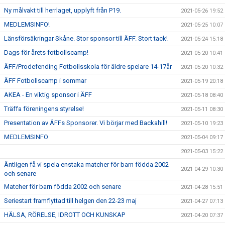
Ny målvakt till herrlaget, upplyft från P19.
2021-05-26 19:52
MEDLEMSINFO!
2021-05-25 10:07
Länsförsäkringar Skåne. Stor sponsor till ÄFF. Stort tack!
2021-05-24 15:18
Dags för årets fotbollscamp!
2021-05-20 10:41
ÄFF/Prodefending Fotbollsskola för äldre spelare 14-17år
2021-05-20 10:32
ÄFF Fotbollscamp i sommar
2021-05-19 20:18
AKEA - En viktig sponsor i ÄFF
2021-05-18 08:40
Träffa föreningens styrelse!
2021-05-11 08:30
Presentation av ÄFFs Sponsorer. Vi börjar med Backahill!
2021-05-10 19:23
MEDLEMSINFO
2021-05-04 09:17
2021-05-03 15:22
Äntligen få vi spela enstaka matcher för barn födda 2002
2021-04-29 10:30
och senare
Matcher för barn födda 2002 och senare
2021-04-28 15:51
Seriestart framflyttad till helgen den 22-23 maj
2021-04-27 07:13
HÄLSA, RÖRELSE, IDROTT OCH KUNSKAP
2021-04-20 07:37