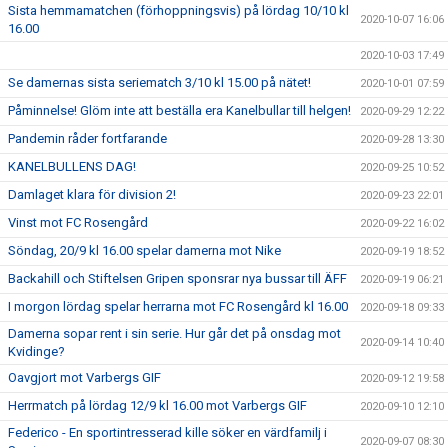
Sista hemmamatchen (förhoppningsvis) på lördag 10/10 kl
2020-10-07 16:06
16.00
2020-10-03 17:49
Se damernas sista seriematch 3/10 kl 15.00 på nätet!
2020-10-01 07:59
Påminnelse! Glöm inte att beställa era Kanelbullar till helgen!
2020-09-29 12:22
Pandemin råder fortfarande
2020-09-28 13:30
KANELBULLENS DAG!
2020-09-25 10:52
Damlaget klara för division 2!
2020-09-23 22:01
Vinst mot FC Rosengård
2020-09-22 16:02
Söndag, 20/9 kl 16.00 spelar damerna mot Nike
2020-09-19 18:52
Backahill och Stiftelsen Gripen sponsrar nya bussar till ÄFF
2020-09-19 06:21
I morgon lördag spelar herrarna mot FC Rosengård kl 16.00
2020-09-18 09:33
Damerna sopar rent i sin serie. Hur går det på onsdag mot
2020-09-14 10:40
Kvidinge?
Oavgjort mot Varbergs GIF
2020-09-12 19:58
Herrmatch på lördag 12/9 kl 16.00 mot Varbergs GIF
2020-09-10 12:10
Federico - En sportintresserad kille söker en värdfamilj i
2020-09-07 08:30