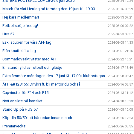
SISTERS FOOTBALL CUP 28-29:e juni 2025
2025-06-24 12:24
Match för vårt Herrlag på torsdag den 19 juni KL 19:00
2025-06-16 09:29
Hej kära medlemmar!
2025-06-13 07:21
Fotbollströje fredag!
2025-05-06 07:22
Hus 57
2025-04-23 09:37
Eskilscupen för våra ÄFF lag
2024-08-05 14:33
Från knatte till a-lag
2024-08-01 21:16
Sommarlovsaktiviteter med ÄFF
2024-06-22 16:21
En stund fylld av fotboll och glädje
2024-06-17 15:49
Extra årsmöte måndagen den 17 juni KL 17:00 i klubbstugan
2024-05-28 08:47
ÄFF &#128155; Drivkraft, bli mentor du också
2024-05-16 08:57
Cupvinster för F14 och F15
2024-05-13 11:12
Nytt ansikte på kansliet
2024-04-18 18:13
Stand Up på HUS 57
2024-04-05 10:05
Köp din 50/50 lott här redan innan match
2024-03-26 17:23
Premiärvecka!
2024-03-26 08:35