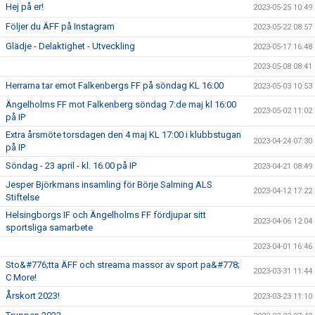
Hej på er!
2023-05-25 10:49
Följer du ÄFF på Instagram
2023-05-22 08:57
Glädje - Delaktighet - Utveckling
2023-05-17 16:48
2023-05-08 08:41
Herrarna tar emot Falkenbergs FF på söndag KL 16:00
2023-05-03 10:53
Ängelholms FF mot Falkenberg söndag 7:de maj kl 16:00
2023-05-02 11:02
på IP
Extra årsmöte torsdagen den 4 maj KL 17:00 i klubbstugan
2023-04-24 07:30
på IP
Söndag - 23 april - kl. 16.00 på IP
2023-04-21 08:49
Jesper Björkmans insamling för Börje Salming ALS
2023-04-12 17:22
Stiftelse
Helsingborgs IF och Ängelholms FF fördjupar sitt
2023-04-06 12:04
sportsliga samarbete
2023-04-01 16:46
Sto&#776;tta ÄFF och streama massor av sport pa&#778;
2023-03-31 11:44
C More!
Årskort 2023!
2023-03-23 11:10