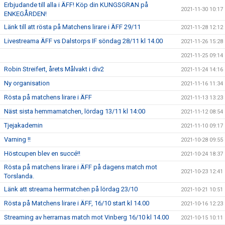
Erbjudande till alla i ÄFF! Köp din KUNGSGRAN på
2021-11-30 10:17
ENKEGÅRDEN!
Länk till att rösta på Matchens lirare i ÄFF 29/11
2021-11-28 12:12
Livestreama ÄFF vs Dalstorps IF söndag 28/11 kl 14.00
2021-11-26 15:28
2021-11-25 09:14
Robin Streifert, årets Målvakt i div2
2021-11-24 14:16
Ny organisation
2021-11-16 11:34
Rösta på matchens lirare i ÄFF
2021-11-13 13:23
Näst sista hemmamatchen, lördag 13/11 kl 14:00
2021-11-12 08:54
Tjejakademin
2021-11-10 09:17
Varning !!
2021-10-28 09:55
Höstcupen blev en succé!!
2021-10-24 18:37
Rösta på matchens lirare i ÄFF på dagens match mot
2021-10-23 12:41
Torslanda.
Länk att streama herrmatchen på lördag 23/10
2021-10-21 10:51
Rösta på Matchens lirare i ÄFF, 16/10 start kl 14.00
2021-10-16 12:23
Streaming av herrarnas match mot Vinberg 16/10 kl 14.00
2021-10-15 10:11