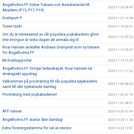
Ängelholms FF Söker Tränare och Assisterande till
2023-11-24 08:49
Akademi (P15, P17, P19)
Kvalspurt !!!
2023-11-21 16:44
Tusen tack!
2023-11-18 06:01
Om du är intresserad av vår populära pojkakademi glöm
2023-11-16 09:25
inte imorgon är sista dagen att anmäla sig til
Roar Hansen anställer Andreas Granqvist som ny tränare
2023-11-15 09:37
för Ängelholms FF
Bli Kvalsupporter
2023-11-13 14:30
Ängelholms FF förnyar ledarskapet: Roar Hansen tar
2023-11-11 17:22
strategiskt uppdrag
Välkommen på provträning till vår populära tjejakademi
2023-11-06 08:03
samt till vårt nystartade damlag.
Provträning med pojkakademin!
2023-11-02 07:19
2023-11-01 08:01
ÄFF-vänner
2023-10-26 07:49
Ängelholms FF startar åter damlag!
2023-10-24 11:30
Extra föreningsstämma för val av revisor
2023-10-23 13:57