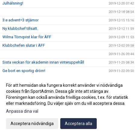
Julhälsning!
2019-12-20 07:42
2019-12-18 08:54
3:e advent=3 stjärnor
2019-12-15 15:16
Ny klubbchef tillsatt.
2019-12-12 11:59
Wilma Törnqvist klar för ÄFF
2019-12-09 11:53
Klubbchefen slutar i ÄFF
2019-12-02 09:58
2019-11-26 09:44
Sista veckan för akademin innan vinteruppehåll
2019-11-25 08:34
Ge bort en sportig dröm!
2019-11-22 09:50
Vinnarna på ungdomsavslutningens tipspromenad
2019-11-22 07:43
För att hemsidan ska fungera korrekt använder vi nödvändiga
Köp din Bingolott av vårt P13 lag
2019-11-15 09:16
cookies från SportAdmin. Dessa går inte att stänga av.
Avslutning för ungdomslagen söndagen den 3 november
Föreningen kan också använda frivilliga cookies, t.ex. för statistik
2019-10-30 09:04
KL 11:00
eller marknadsföring. Du väljer själv om du vill acceptera dessa.
2019-10-19 10:02
Anpassa dina val
Vi välkomnar Mikael " Ragge" Ragvald till ÄFF
2019-08-28 11:46
Acceptera nödvändiga
Acceptera alla
F17 FÖR- EM Spanien - Sverige
2019-08-18 08:20
Sommarproffsläger 2019
2019-08-14 11:14