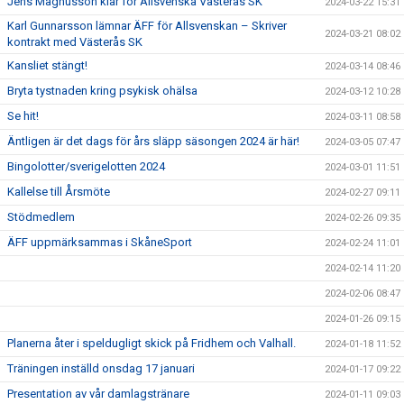
Jens Magnusson klar för Allsvenska Västerås SK
2024-03-22 15:31
Karl Gunnarsson lämnar ÄFF för Allsvenskan – Skriver
2024-03-21 08:02
kontrakt med Västerås SK
Kansliet stängt!
2024-03-14 08:46
Bryta tystnaden kring psykisk ohälsa
2024-03-12 10:28
Se hit!
2024-03-11 08:58
Äntligen är det dags för års släpp säsongen 2024 är här!
2024-03-05 07:47
Bingolotter/sverigelotten 2024
2024-03-01 11:51
Kallelse till Årsmöte
2024-02-27 09:11
Stödmedlem
2024-02-26 09:35
ÄFF uppmärksammas i SkåneSport
2024-02-24 11:01
2024-02-14 11:20
2024-02-06 08:47
2024-01-26 09:15
Planerna åter i speldugligt skick på Fridhem och Valhall.
2024-01-18 11:52
Träningen inställd onsdag 17 januari
2024-01-17 09:22
Presentation av vår damlagstränare
2024-01-11 09:03