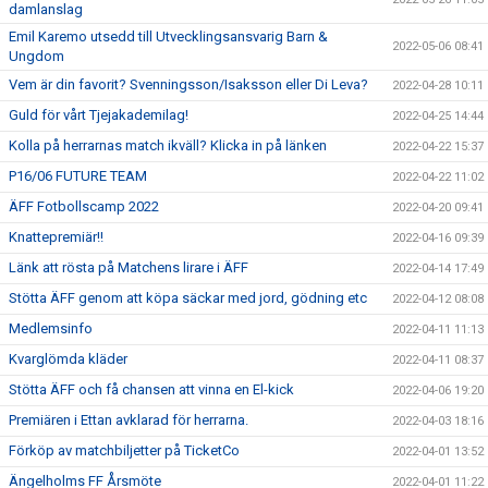
damlanslag
Emil Karemo utsedd till Utvecklingsansvarig Barn &
2022-05-06 08:41
Ungdom
Vem är din favorit? Svenningsson/Isaksson eller Di Leva?
2022-04-28 10:11
Guld för vårt Tjejakademilag!
2022-04-25 14:44
Kolla på herrarnas match ikväll? Klicka in på länken
2022-04-22 15:37
P16/06 FUTURE TEAM
2022-04-22 11:02
ÄFF Fotbollscamp 2022
2022-04-20 09:41
Knattepremiär!!
2022-04-16 09:39
Länk att rösta på Matchens lirare i ÄFF
2022-04-14 17:49
Stötta ÄFF genom att köpa säckar med jord, gödning etc
2022-04-12 08:08
Medlemsinfo
2022-04-11 11:13
Kvarglömda kläder
2022-04-11 08:37
Stötta ÄFF och få chansen att vinna en El-kick
2022-04-06 19:20
Premiären i Ettan avklarad för herrarna.
2022-04-03 18:16
Förköp av matchbiljetter på TicketCo
2022-04-01 13:52
Ängelholms FF Årsmöte
2022-04-01 11:22