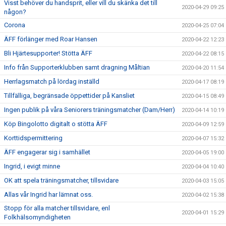
Visst behöver du handsprit, eller vill du skänka det till
2020-04-29 09:25
någon?
Corona
2020-04-25 07:04
ÄFF förlänger med Roar Hansen
2020-04-22 12:23
Bli Hjärtesupporter! Stötta ÄFF
2020-04-22 08:15
Info från Supporterklubben samt dragning Måltian
2020-04-20 11:54
Herrlagsmatch på lördag inställd
2020-04-17 08:19
Tillfälliga, begränsade öppettider på Kansliet
2020-04-15 08:49
Ingen publik på våra Seniorers träningsmatcher (Dam/Herr)
2020-04-14 10:19
Köp Bingolotto digitalt o stötta ÄFF
2020-04-09 12:59
Korttidspermittering
2020-04-07 15:32
ÄFF engagerar sig i samhället
2020-04-05 19:00
Ingrid, i evigt minne
2020-04-04 10:40
OK att spela träningsmatcher, tillsvidare
2020-04-03 15:05
Allas vår Ingrid har lämnat oss.
2020-04-02 15:38
Stopp för alla matcher tillsvidare, enl
2020-04-01 15:29
Folkhälsomyndigheten