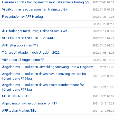
Herrarnas första träningsmatch mot Eskilsminne lördag 5/2
2022-02-04 09:29
Vi välkomnar Isac Larsson från Halmstad BK.
2022-01-31 07:38
Presentation av ÄFF Herrlag
2022-01-21 10:05
2022-01-20 08:48
ÄFF förlänger med Edvin, Hallbäck och Axel
2022-01-14 08:01
SUPPORTEN STÄNGD TILLSVIDARE!
2022-01-13 07:47
ÄFF lyfter upp 2 från P19
2022-01-10 09:20
Tränare till Akademi och Ungdom 2022
2022-01-05 11:24
Välkomna till Ängelholms FF
2022-01-01 10:16
Ängelholms FF söker en Utvecklingsansvarig Barn & Ungdom
2021-12-30
Ängelholms FF söker en driven huvudansvarig tränare för
2021-12-29 09:00
föreningens P19-lag
Ängelholms FF söker en driven assisterande tränare för
2021-12-21 15:30
föreningens P17-lag
MEDLEMSINFO #8
2021-12-20 08:01
Anja Larsson ny huvudtränare för P17
2021-12-15 16:29
ÄFF tackar Markus Tilly
2021-12-12 08:00