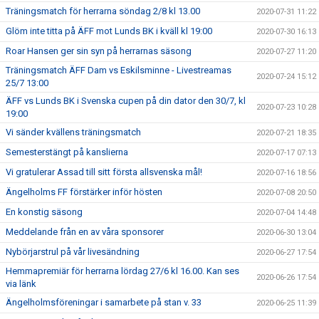
Träningsmatch för herrarna söndag 2/8 kl 13.00
2020-07-31 11:22
Glöm inte titta på ÄFF mot Lunds BK i kväll kl 19:00
2020-07-30 16:13
Roar Hansen ger sin syn på herrarnas säsong
2020-07-27 11:20
Träningsmatch ÄFF Dam vs Eskilsminne - Livestreamas
2020-07-24 15:12
25/7 13:00
ÄFF vs Lunds BK i Svenska cupen på din dator den 30/7, kl
2020-07-23 10:28
19:00
Vi sänder kvällens träningsmatch
2020-07-21 18:35
Semesterstängt på kanslierna
2020-07-17 07:13
Vi gratulerar Assad till sitt första allsvenska mål!
2020-07-16 18:56
Ängelholms FF förstärker inför hösten
2020-07-08 20:50
En konstig säsong
2020-07-04 14:48
Meddelande från en av våra sponsorer
2020-06-30 13:04
Nybörjarstrul på vår livesändning
2020-06-27 17:54
Hemmapremiär för herrarna lördag 27/6 kl 16.00. Kan ses
2020-06-26 17:54
via länk
Ängelholmsföreningar i samarbete på stan v. 33
2020-06-25 11:39