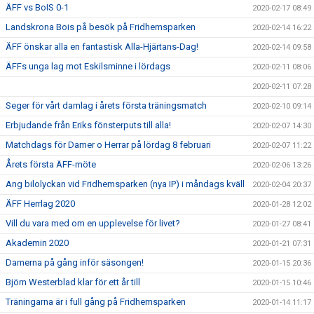
ÄFF vs BoIS 0-1
2020-02-17 08:49
Landskrona Bois på besök på Fridhemsparken
2020-02-14 16:22
ÄFF önskar alla en fantastisk Alla-Hjärtans-Dag!
2020-02-14 09:58
ÄFFs unga lag mot Eskilsminne i lördags
2020-02-11 08:06
2020-02-11 07:28
Seger för vårt damlag i årets första träningsmatch
2020-02-10 09:14
Erbjudande från Eriks fönsterputs till alla!
2020-02-07 14:30
Matchdags för Damer o Herrar på lördag 8 februari
2020-02-07 11:22
Årets första ÄFF-möte
2020-02-06 13:26
Ang bilolyckan vid Fridhemsparken (nya IP) i måndags kväll
2020-02-04 20:37
ÄFF Herrlag 2020
2020-01-28 12:02
Vill du vara med om en upplevelse för livet?
2020-01-27 08:41
Akademin 2020
2020-01-21 07:31
Damerna på gång inför säsongen!
2020-01-15 20:36
Björn Westerblad klar för ett år till
2020-01-15 10:46
Träningarna är i full gång på Fridhemsparken
2020-01-14 11:17