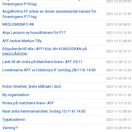
2021-12-29 09:00
föreningens P19-lag
Ängelholms FF söker en driven assisterande tränare för
2021-12-21 15:30
föreningens P17-lag
MEDLEMSINFO #8
2021-12-20 08:01
Anja Larsson ny huvudtränare för P17
2021-12-15 16:29
ÄFF tackar Markus Tilly
2021-12-12 08:00
Erbjudande till alla i ÄFF! Köp din KUNGSGRAN på
2021-11-30 10:17
ENKEGÅRDEN!
Länk till att rösta på Matchens lirare i ÄFF 29/11
2021-11-28 12:12
Livestreama ÄFF vs Dalstorps IF söndag 28/11 kl 14.00
2021-11-26 15:28
2021-11-25 09:14
Robin Streifert, årets Målvakt i div2
2021-11-24 14:16
Ny organisation
2021-11-16 11:34
Rösta på matchens lirare i ÄFF
2021-11-13 13:23
Näst sista hemmamatchen, lördag 13/11 kl 14:00
2021-11-12 08:54
Tjejakademin
2021-11-10 09:17
Varning !!
2021-10-28 09:55