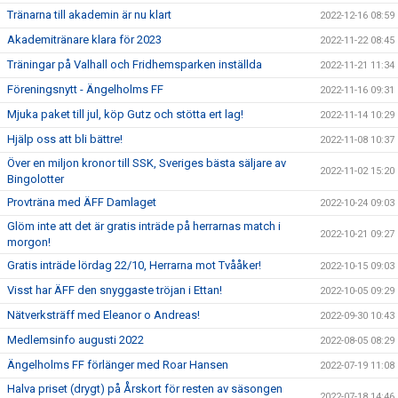
Tränarna till akademin är nu klart
2022-12-16 08:59
Akademitränare klara för 2023
2022-11-22 08:45
Träningar på Valhall och Fridhemsparken inställda
2022-11-21 11:34
Föreningsnytt - Ängelholms FF
2022-11-16 09:31
Mjuka paket till jul, köp Gutz och stötta ert lag!
2022-11-14 10:29
Hjälp oss att bli bättre!
2022-11-08 10:37
Över en miljon kronor till SSK, Sveriges bästa säljare av
2022-11-02 15:20
Bingolotter
Provträna med ÄFF Damlaget
2022-10-24 09:03
Glöm inte att det är gratis inträde på herrarnas match i
2022-10-21 09:27
morgon!
Gratis inträde lördag 22/10, Herrarna mot Tvååker!
2022-10-15 09:03
Visst har ÄFF den snyggaste tröjan i Ettan!
2022-10-05 09:29
Nätverksträff med Eleanor o Andreas!
2022-09-30 10:43
Medlemsinfo augusti 2022
2022-08-05 08:29
Ängelholms FF förlänger med Roar Hansen
2022-07-19 11:08
Halva priset (drygt) på Årskort för resten av säsongen
2022-07-18 14:46