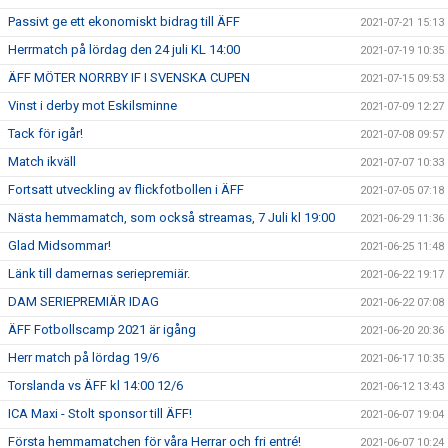
Passivt ge ett ekonomiskt bidrag till ÄFF
2021-07-21 15:13
Herrmatch på lördag den 24 juli KL 14:00
2021-07-19 10:35
ÄFF MÖTER NORRBY IF I SVENSKA CUPEN
2021-07-15 09:53
Vinst i derby mot Eskilsminne
2021-07-09 12:27
Tack för igår!
2021-07-08 09:57
Match ikväll
2021-07-07 10:33
Fortsatt utveckling av flickfotbollen i ÄFF
2021-07-05 07:18
Nästa hemmamatch, som också streamas, 7 Juli kl 19:00
2021-06-29 11:36
Glad Midsommar!
2021-06-25 11:48
Länk till damernas seriepremiär.
2021-06-22 19:17
DAM SERIEPREMIÄR IDAG
2021-06-22 07:08
ÄFF Fotbollscamp 2021 är igång
2021-06-20 20:36
Herr match på lördag 19/6
2021-06-17 10:35
Torslanda vs ÄFF kl 14:00 12/6
2021-06-12 13:43
ICA Maxi - Stolt sponsor till ÄFF!
2021-06-07 19:04
Första hemmamatchen för våra Herrar och fri entré!
2021-06-07 10:24