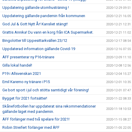
Uppdatering gällande utomhusträning !
2020-12-29 09:51
Uppdatering gällande pandemin från kommunen
2020-12-21 16:05
God Jul & Gott Nytt År! Kansliet stängt!
2020-12-21 12:31
Grattis Annika! Du vann en korg från ICA Supermarket.
2020-12-21 11:02
Bingolotter till Uppesittarkvällen 23/12
2020-12-17 08:54
Uppdaterad information gällande Covid-19
2020-12-16 07:55
ÄFF presenterar ny P16-tränare
2020-12-09 11:10
Gilla lokal handel!
2020-12-08 12:56
P19 i Allsvenskan 2021
2020-12-04 15:27
Emil Karemo ny tränare i P15
2020-12-01 10:35
Ge bort sport i jul och stötta samtidigt vår förening!
2020-12-01 07:47
Bygget för 2021 fortsätter!
2020-11-22 08:33
Skånefotbollen har uppdaterat sina rekommendationer
2020-11-18 10:53
gällande läget med pandemin.
ÄFF förlänger med två spelare för 2021!
2020-11-15 08:27
Robin Streifert förlänger med ÄFF
2020-11-05 22:05