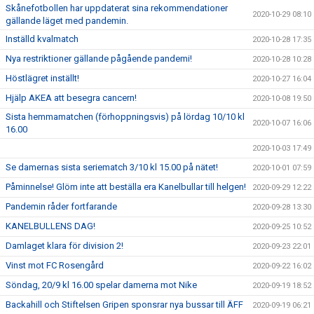
Skånefotbollen har uppdaterat sina rekommendationer
2020-10-29 08:10
gällande läget med pandemin.
Inställd kvalmatch
2020-10-28 17:35
Nya restriktioner gällande pågående pandemi!
2020-10-28 10:28
Höstlägret inställt!
2020-10-27 16:04
Hjälp AKEA att besegra cancern!
2020-10-08 19:50
Sista hemmamatchen (förhoppningsvis) på lördag 10/10 kl
2020-10-07 16:06
16.00
2020-10-03 17:49
Se damernas sista seriematch 3/10 kl 15.00 på nätet!
2020-10-01 07:59
Påminnelse! Glöm inte att beställa era Kanelbullar till helgen!
2020-09-29 12:22
Pandemin råder fortfarande
2020-09-28 13:30
KANELBULLENS DAG!
2020-09-25 10:52
Damlaget klara för division 2!
2020-09-23 22:01
Vinst mot FC Rosengård
2020-09-22 16:02
Söndag, 20/9 kl 16.00 spelar damerna mot Nike
2020-09-19 18:52
Backahill och Stiftelsen Gripen sponsrar nya bussar till ÄFF
2020-09-19 06:21