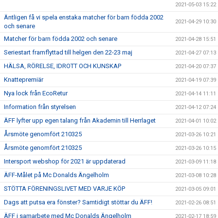
2021-05-03 15:22
Äntligen få vi spela enstaka matcher för barn födda 2002
2021-04-29 10:30
och senare
Matcher för barn födda 2002 och senare
2021-04-28 15:51
Seriestart framflyttad till helgen den 22-23 maj
2021-04-27 07:13
HÄLSA, RÖRELSE, IDROTT OCH KUNSKAP
2021-04-20 07:37
Knattepremiär
2021-04-19 07:39
Nya lock från EcoRetur
2021-04-14 11:11
Information från styrelsen
2021-04-12 07:24
ÄFF lyfter upp egen talang från Akademin till Herrlaget
2021-04-01 10:02
Årsmöte genomfört 210325
2021-03-26 10:21
Årsmöte genomfört 210325
2021-03-26 10:15
Intersport webshop för 2021 är uppdaterad
2021-03-09 11:18
ÄFF-Målet på Mc Donalds Ängelholm
2021-03-08 10:28
STÖTTA FÖRENINGSLIVET MED VARJE KÖP
2021-03-05 09:01
Dags att putsa era fönster? Samtidigt stöttar du ÄFF!
2021-02-26 08:51
ÄFF i samarbete med Mc Donalds Ängelholm
2021-02-17 18:59