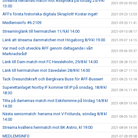
Streama herrarnas match mot Assyriska på lördag 25/9 kl
2021-09-24 09:02
13.00
ÄFFs första historiska digitala Skraplott! Kostar inget!
2021-09-23 12:03
Medlemsinfo #6 2109
2021-09-20 11:41
Streaminglänk till herrmatchen 11/9,kl 14.00
2021-09-10 08:17
Länk att streama dammatchen mot Högaborg 8/9 kl 19.00
2021-09-07 14:15
Var med och utveckla ÄFF genom deltagande i vårt
2021-09-06 09:37
Marknadsråd!
Länk till Dam-match mot FC Hessleholm, 29/8 kl 14.00
2021-08-28 15:51
Länk till herrmatchen mot Sävedalen 28/8 kl 14.00
2021-08-27 17:10
Tack Öresundskraft och Bergkvara Buss för ÄFF-Bussen!
2021-08-25 15:18
Superettanlaget Norrby IF kommer till IP på onsdag, 18/8 kl
2021-08-16 11:49
18:30
Titta på damernas match mot Eskilsminne på lördag 14/8 kl
2021-08-09 15:43
14.00
Nästa seniormatch: herrarna mot V Frölunda, söndag 8/8 kl
2021-08-05 16:51
14.00
Streama kvällens herrmatch mot BK Astrio, kl 19:00
2021-08-04 14:54
MEDLEMSINFO
2021-07-28 09:58