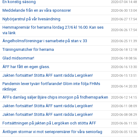
En konstig säsong
2020-07-04 14:48
Meddelande från en av våra sponsorer
2020-06-30 13:04
Nybörjarstrul på vår livesändning
2020-06-27 17:54
Hemmapremiär för herrarna lördag 27/6 kl 16.00. Kan ses
2020-06-26 17:54
via länk
Ängelholmsföreningar i samarbete på stan v. 33
2020-06-25 11:39
Träningsmatcher för herrarna
2020-06-18 12:18
Glad midsommar!
2020-06-18 08:56
ÄFF har fått en egen glass.
2020-06-16 13:30
Jakten fortsätter! Stötta ÄFF samt rädda Lergöken!
2020-06-15 13:51
Pandemin lever tyvärr fortfarande! Glöm inte följa FHMs
2020-06-14 20:33
riktlinjer.
ÄFFs damlag säljer Bjäre chips imorgon på fridhemsparken
2020-06-12 14:15
Jakten fortsätter! Stötta ÄFF samt rädda Lergöken!
2020-06-11 08:09
Jakten fortsätter! Stötta ÄFF samt rädda Lergöken!
2020-06-08 08:29
Fortsättningen på jakten på Lergöken och stötta ÄFF
2020-06-06 11:55
Äntligen stormar vi mot seriepremiärer för våra seniorlag
2020-06-05 13:36