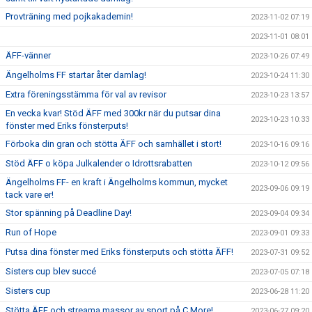
Provträning med pojkakademin!
2023-11-02 07:19
2023-11-01 08:01
ÄFF-vänner
2023-10-26 07:49
Ängelholms FF startar åter damlag!
2023-10-24 11:30
Extra föreningsstämma för val av revisor
2023-10-23 13:57
En vecka kvar! Stöd ÄFF med 300kr när du putsar dina
2023-10-23 10:33
fönster med Eriks fönsterputs!
Förboka din gran och stötta ÄFF och samhället i stort!
2023-10-16 09:16
Stöd ÄFF o köpa Julkalender o Idrottsrabatten
2023-10-12 09:56
Ängelholms FF- en kraft i Ängelholms kommun, mycket
2023-09-06 09:19
tack vare er!
Stor spänning på Deadline Day!
2023-09-04 09:34
Run of Hope
2023-09-01 09:33
Putsa dina fönster med Eriks fönsterputs och stötta ÄFF!
2023-07-31 09:52
Sisters cup blev succé
2023-07-05 07:18
Sisters cup
2023-06-28 11:20
Stötta ÄFF och streama massor av sport på C More!
2023-06-27 09:20