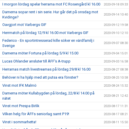
I morgon lördag spelar herrarna mot FC Rosengård kl 16.00
2020-09-18 09:33
Damerna sopar rent i sin serie. Hur går det på onsdag mot
2020-09-14 10:40
Kvidinge?
Oavgjort mot Varbergs GIF
2020-09-12 19:58
Herrmatch på lördag 12/9 kl 16.00 mot Varbergs GIF
2020-09-10 12:10
Federico - En sportintresserad kille söker en värdfamilj i
2020-09-07 08:30
Sverige
Damerna möter Fortuna på lördag 5/9 kl 15.00
2020-09-04 15:01
Lucas Ohlander ansluter till ÄFF’s A-trupp
2020-09-03 16:58
Herrarnas match livestreamas på lördag 29/8 kl 16.00
2020-08-27 08:38
Behöver ni ha hjälp med att putsa era fönster?
2020-08-25 10:58
Vinst mot IFK Malmö
2020-08-24 15:32
Damerna möter Kullabygden på lördag, 22/8 kl 14.00 på
2020-08-21 12:42
nätet
Vinst mot Prespa Birlik
2020-08-17 11:31
Vilken helg för ÄFFs seniorlag samt P19!
2020-08-17 08:21
Vinst i sommarhetta!
2020-08-11 15:50