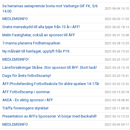
Se herrarnas seriepremiär borta mot Varbergs GIF FK, 5/6
2021-06-04 16:10
14.00
MEDLEMSINFO
2021-06-03 11:03
Gratis mensskydd till alla tjejer från 13 år i ÄFF!
2021-06-02 18:14
Melin Fastigheter, också en sponsor till ÄFF
2021-05-31 16:08
7-manna planerna Fridhemsparken
2021-05-28 15:59
Ny målvakt till herrlaget, upplyft från P19.
2021-05-26 19:52
MEDLEMSINFO!
2021-05-25 10:07
Länsförsäkringar Skåne. Stor sponsor till ÄFF. Stort tack!
2021-05-24 15:18
Dags för årets fotbollscamp!
2021-05-20 10:41
ÄFF/Prodefending Fotbollsskola för äldre spelare 14-17år
2021-05-20 10:32
ÄFF Fotbollscamp i sommar
2021-05-19 20:18
AKEA - En viktig sponsor i ÄFF
2021-05-18 08:40
Träffa föreningens styrelse!
2021-05-11 08:30
Presentation av ÄFFs Sponsorer. Vi börjar med Backahill!
2021-05-10 19:23
MEDLEMSINFO
2021-05-04 09:17