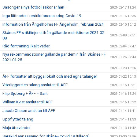
Säsongens nya fotbollsskor är här!
2021-02-17 11:24
Inga lättnader i restriktionerna kring Covid-19
2021-02-16 10:35
Information från Ängelholms FF Ängelholm, februari 2021
2021-02-10 10:12
Skånes FF:s riktlinjer utifrån gällande restriktioner 2021-02-
2021-02-09 07:51
08
Råd för träning i kallt väder.
2021-02-04 07:47
Nya rekommendationer gällande pandemin från Skånes FF
2021-01-26 07:43
2021-01-25
2021-01-23 16:26
ÄFF fortsätter att bygga lokalt och med egna talanger
2021-01-22 10:13
Ytterliggare en talang ansluter till ÄFF
2021-01-16 16:31
Filip Sjöberg + ÄFF = Sant
2021-01-16 16:24
William Kvist ansluter till ÄFF
2021-01-16 16:22
Jacob Olsson ansluter till ÄFF
2021-01-14 11:41
Uppflyttad talang
2021-01-14 11:33
Maja återvänder.
2021-01-13 11:42
Särskild anpassning för Skåne - Covid 19 (tillägg)
2020-12-30 07:56