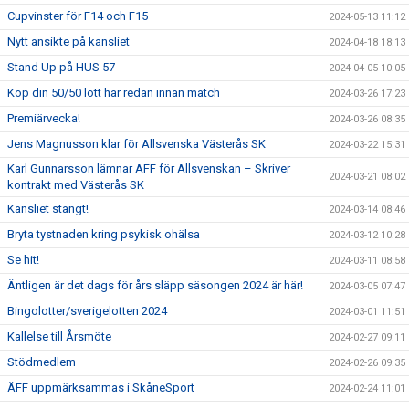
Cupvinster för F14 och F15
2024-05-13 11:12
Nytt ansikte på kansliet
2024-04-18 18:13
Stand Up på HUS 57
2024-04-05 10:05
Köp din 50/50 lott här redan innan match
2024-03-26 17:23
Premiärvecka!
2024-03-26 08:35
Jens Magnusson klar för Allsvenska Västerås SK
2024-03-22 15:31
Karl Gunnarsson lämnar ÄFF för Allsvenskan – Skriver
2024-03-21 08:02
kontrakt med Västerås SK
Kansliet stängt!
2024-03-14 08:46
Bryta tystnaden kring psykisk ohälsa
2024-03-12 10:28
Se hit!
2024-03-11 08:58
Äntligen är det dags för års släpp säsongen 2024 är här!
2024-03-05 07:47
Bingolotter/sverigelotten 2024
2024-03-01 11:51
Kallelse till Årsmöte
2024-02-27 09:11
Stödmedlem
2024-02-26 09:35
ÄFF uppmärksammas i SkåneSport
2024-02-24 11:01