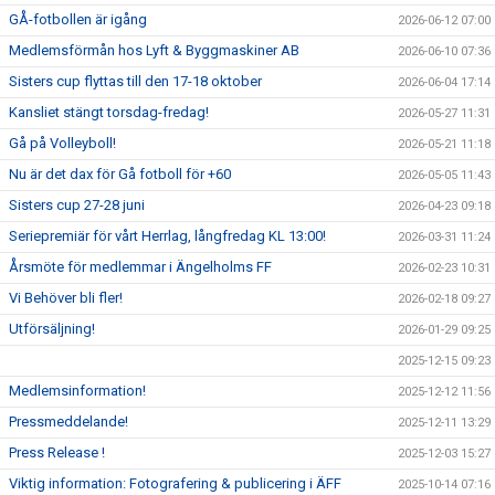
GÅ-fotbollen är igång
2026-06-12 07:00
Medlemsförmån hos Lyft & Byggmaskiner AB
2026-06-10 07:36
Sisters cup flyttas till den 17-18 oktober
2026-06-04 17:14
Kansliet stängt torsdag-fredag!
2026-05-27 11:31
Gå på Volleyboll!
2026-05-21 11:18
Nu är det dax för Gå fotboll för +60
2026-05-05 11:43
Sisters cup 27-28 juni
2026-04-23 09:18
Seriepremiär för vårt Herrlag, långfredag KL 13:00!
2026-03-31 11:24
Årsmöte för medlemmar i Ängelholms FF
2026-02-23 10:31
Vi Behöver bli fler!
2026-02-18 09:27
Utförsäljning!
2026-01-29 09:25
2025-12-15 09:23
Medlemsinformation!
2025-12-12 11:56
Pressmeddelande!
2025-12-11 13:29
Press Release !
2025-12-03 15:27
Viktig information: Fotografering & publicering i ÄFF
2025-10-14 07:16