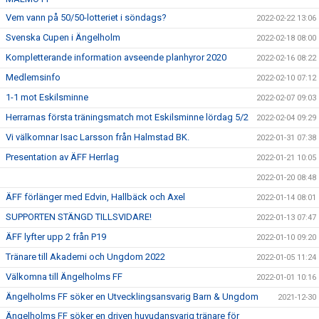
Vem vann på 50/50-lotteriet i söndags?
2022-02-22 13:06
Svenska Cupen i Ängelholm
2022-02-18 08:00
Kompletterande information avseende planhyror 2020
2022-02-16 08:22
Medlemsinfo
2022-02-10 07:12
1-1 mot Eskilsminne
2022-02-07 09:03
Herrarnas första träningsmatch mot Eskilsminne lördag 5/2
2022-02-04 09:29
Vi välkomnar Isac Larsson från Halmstad BK.
2022-01-31 07:38
Presentation av ÄFF Herrlag
2022-01-21 10:05
2022-01-20 08:48
ÄFF förlänger med Edvin, Hallbäck och Axel
2022-01-14 08:01
SUPPORTEN STÄNGD TILLSVIDARE!
2022-01-13 07:47
ÄFF lyfter upp 2 från P19
2022-01-10 09:20
Tränare till Akademi och Ungdom 2022
2022-01-05 11:24
Välkomna till Ängelholms FF
2022-01-01 10:16
Ängelholms FF söker en Utvecklingsansvarig Barn & Ungdom
2021-12-30
Ängelholms FF söker en driven huvudansvarig tränare för