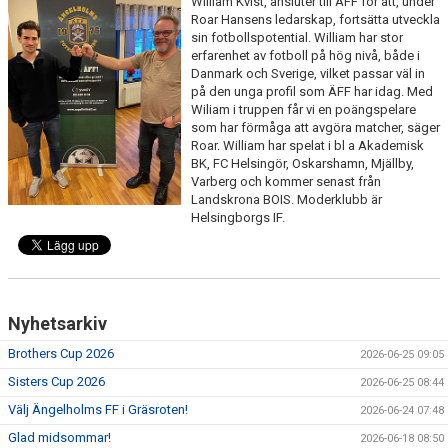
William Kvist, ansluter till ÄFF för att, under
Roar Hansens ledarskap, fortsätta utveckla
MEDLEMS OCH TRÄNINGSAVGIFTER
sin fotbollspotential. William har stor
erfarenhet av fotboll på hög nivå, både i
Danmark och Sverige, vilket passar väl in
på den unga profil som ÄFF har idag. Med
Wiliam i truppen får vi en poängspelare
som har förmåga att avgöra matcher, säger
Roar. William har spelat i bl a Akademisk
BK, FC Helsingör, Oskarshamn, Mjällby,
Varberg och kommer senast från
Landskrona BOIS. Moderklubb är
Helsingborgs IF.
Nyhetsarkiv
Brothers Cup 2026
2026-06-25 09:05
Sisters Cup 2026
2026-06-25 08:44
Välj Ängelholms FF i Gräsroten!
2026-06-24 07:48
Glad midsommar!
2026-06-18 08:50