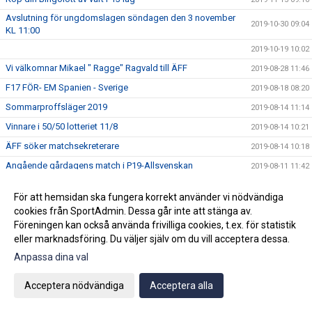
Avslutning för ungdomslagen söndagen den 3 november
2019-10-30 09:04
KL 11:00
2019-10-19 10:02
Vi välkomnar Mikael " Ragge" Ragvald till ÄFF
2019-08-28 11:46
F17 FÖR- EM Spanien - Sverige
2019-08-18 08:20
Sommarproffsläger 2019
2019-08-14 11:14
Vinnare i 50/50 lotteriet 11/8
2019-08-14 10:21
ÄFF söker matchsekreterare
2019-08-14 10:18
Angående gårdagens match i P19-Allsvenskan
2019-08-11 11:42
Kalle är på semester
2019-08-10 09:14
För att hemsidan ska fungera korrekt använder vi nödvändiga
Klubbchefen Helena Wennerström presenterar sig
2019-08-07 08:52
cookies från SportAdmin. Dessa går inte att stänga av.
FitLine är ny samarbetspartner
Föreningen kan också använda frivilliga cookies, t.ex. för statistik
2019-08-03 14:21
eller marknadsföring. Du väljer själv om du vill acceptera dessa.
ÄFF söker matchsekreterare
2019-08-01 13:00
Anpassa dina val
Flera lag drar igång igen
2019-07-22 14:01
Bemanning på våra kanslier i sommar
2019-07-04 08:02
Acceptera nödvändiga
Acceptera alla
Vinnare i 50/50 lotteriet 29/6
2019-07-01 14:32