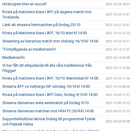
Höstcupen blev en succé!!
2021-10-24 18:37
Rösta på matchens lirare i ÄFF på dagens match mot
2021-10-23 12:41
Torslanda.
Länk att streama herrmatchen på lördag 23/10
2021-10-21 10:51
Rösta på Matchens lirare i ÄFF, 16/10 start kl 14.00
2021-10-16 12:23
Streaming av herrarnas match mot Vinberg 16/10 kl 14.00
2021-10-15 10:11
”Förtydligande av medlemsinfo!
2021-10-13 13:31
Medlemsinfo
2021-10-13 06:48
Vi har fått ett erbjudande till alla våra medlemmar från
2021-10-12 13:34
Flügger!
Rösta på matchens lirare i ÄFF, 10/10. Matchstart kl 14.00
2021-10-10 11:04
Streama ÄFF vs Varbergs GIF söndag 10/10 kl 14:00
2021-10-10 08:05
Rösta på matchens lirare i ÄFF Dam, lördag 9/10 kl 14.00
2021-10-09 12:57
Streama damernas sista seriematch på lördag 9/10
2021-10-08 10:22
Streama damernas matchen mot HGH FC 26/9 kl 14.00
2021-09-25 15:23
Supporterklubben lämnar bidrag till programmet Fysisk
2021-09-24 09:08
och Psykisk Hälsa