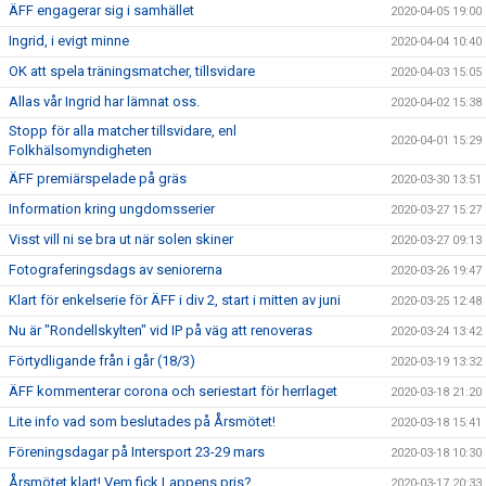
ÄFF engagerar sig i samhället
2020-04-05 19:00
Ingrid, i evigt minne
2020-04-04 10:40
OK att spela träningsmatcher, tillsvidare
2020-04-03 15:05
Allas vår Ingrid har lämnat oss.
2020-04-02 15:38
Stopp för alla matcher tillsvidare, enl
2020-04-01 15:29
Folkhälsomyndigheten
ÄFF premiärspelade på gräs
2020-03-30 13:51
Information kring ungdomsserier
2020-03-27 15:27
Visst vill ni se bra ut när solen skiner
2020-03-27 09:13
Fotograferingsdags av seniorerna
2020-03-26 19:47
Klart för enkelserie för ÄFF i div 2, start i mitten av juni
2020-03-25 12:48
Nu är "Rondellskylten" vid IP på väg att renoveras
2020-03-24 13:42
Förtydligande från i går (18/3)
2020-03-19 13:32
ÄFF kommenterar corona och seriestart för herrlaget
2020-03-18 21:20
Lite info vad som beslutades på Årsmötet!
2020-03-18 15:41
Föreningsdagar på Intersport 23-29 mars
2020-03-18 10:30
Årsmötet klart! Vem fick Lappens pris?
2020-03-17 20:33