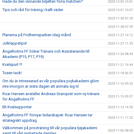
Hade du den vinnande biljetten förra matchen?
2023-12-05 10:01
Tips och råd för träning i kallt väder
2023-12-01 10:07
2023-11-30 07:29
2023-11-28 07:59
Planerna på Fridhemsparken idag månd
2023-11-27 14:12
Julklappstips!
2023-11-27 11:29
Ängelholms FF Söker Tränare och Assisterande till
2023-11-24 08:49
Akademi (P15, P17, P19)
Kvalspurt !!!
2023-11-21 16:44
Tusen tack!
2023-11-18 06:01
Om du är intresserad av vår populära pojkakademi glöm
2023-11-16 09:25
inte imorgon är sista dagen att anmäla sig til
Roar Hansen anställer Andreas Granqvist som ny tränare
2023-11-15 09:37
för Ängelholms FF
Bli Kvalsupporter
2023-11-13 14:30
Ängelholms FF förnyar ledarskapet: Roar Hansen tar
2023-11-11 17:22
strategiskt uppdrag
Välkommen på provträning till vår populära tjejakademi
2023-11-06 08:03
samt till vårt nystartade damlag.