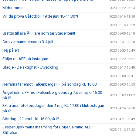
Midsommar
2023-06-22 08:13
Vill du prova Gåfotboll 19:de juni 10-11:30?!
2023-06-16 11:50
2023-06-15 10:29
Grattis till alla ÄFF:are som tar Studenten!!
2023-06-09 10:18
Coerver summercamp 3-4 juli
2023-05-31 09:10
Hej på er!
2023-05-25 10:49
Följer du ÄFF på Instagram
2023-05-22 08:57
Glädje - Delaktighet - Utveckling
2023-05-17 16:48
2023-05-08 08:41
Herrarna tar emot Falkenbergs FF på söndag KL 16:00
2023-05-03 10:53
Ängelholms FF mot Falkenberg söndag 7:de maj kl 16:00
2023-05-02 11:02
på IP
Extra årsmöte torsdagen den 4 maj KL 17:00 i klubbstugan
2023-04-24 07:30
på IP
Söndag - 23 april - kl. 16.00 på IP
2023-04-21 08:49
Jesper Björkmans insamling för Börje Salming ALS
2023-04-12 17:22
Stiftelse