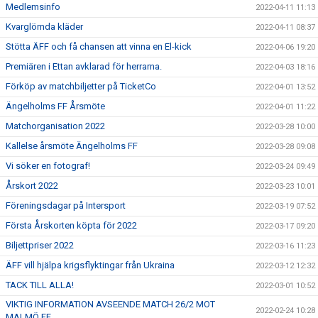
Medlemsinfo
2022-04-11 11:13
Kvarglömda kläder
2022-04-11 08:37
Stötta ÄFF och få chansen att vinna en El-kick
2022-04-06 19:20
Premiären i Ettan avklarad för herrarna.
2022-04-03 18:16
Förköp av matchbiljetter på TicketCo
2022-04-01 13:52
Ängelholms FF Årsmöte
2022-04-01 11:22
Matchorganisation 2022
2022-03-28 10:00
Kallelse årsmöte Ängelholms FF
2022-03-28 09:08
Vi söker en fotograf!
2022-03-24 09:49
Årskort 2022
2022-03-23 10:01
Föreningsdagar på Intersport
2022-03-19 07:52
Första Årskorten köpta för 2022
2022-03-17 09:20
Biljettpriser 2022
2022-03-16 11:23
ÄFF vill hjälpa krigsflyktingar från Ukraina
2022-03-12 12:32
TACK TILL ALLA!
2022-03-01 10:52
VIKTIG INFORMATION AVSEENDE MATCH 26/2 MOT
2022-02-24 10:28
MALMÖ FF