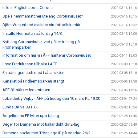
Info in English about Corona
2020-03-16 14:16
Spela hemmamatcher ute ang Coronaviruset?
2020-03-16 10:15
Björn Westerblad avslutar sin fotbollskarriär
2020-03-14 13:32
Inställd Herrmatch på lördag 14/3
2020-03-13 12:00
Nytt ang Coronaviruset vad gäller träning på
2020-03-13 10:18
Fridhemsparken
Information om hur vi i ÄFF hanterar Coronaviruset
2020-03-11 12:03
Love Fredriksson tillbaka i ÄFF
2020-03-09 15:18
En träningsmatch med två ansikten
2020-03-08 15:10
Kansliet på Fridhemsparken stängt
2020-03-06 11:30
ÄFF förstärker ledarstaben
2020-03-06 11:26
Lokalderby Vejby - ÄFF på tisdag den 10 mars KL 19.00
2020-03-04 07:24
Lunds BK vs. ÄFF 0-1
2020-03-02 10:24
Ängelholms FF lyfter upp talang
2020-02-28 14:45
Seger för Damerna mot halländskt div 2-lag
2020-02-27 09:49
Damerna spelar mot Trönninge IF på onsdag 26/2
2020-02-25 14:44