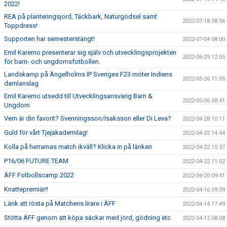
2022!
REA på planteringsjord, Täckbark, Naturgödsel samt
2022-07-18 08:56
Toppdress!
Supporten har semesterstängt!
2022-07-04 08:00
Emil Karemo presenterar sig själv och utvecklingsprojekten
2022-06-29 12:05
för barn- och ungdomsfotbollen.
Landskamp på Ängelholms IP Sveriges F23 möter Indiens
2022-05-26 11:05
damlanslag
Emil Karemo utsedd till Utvecklingsansvarig Barn &
2022-05-06 08:41
Ungdom
Vem är din favorit? Svenningsson/Isaksson eller Di Leva?
2022-04-28 10:11
Guld för vårt Tjejakademilag!
2022-04-25 14:44
Kolla på herrarnas match ikväll? Klicka in på länken
2022-04-22 15:37
P16/06 FUTURE TEAM
2022-04-22 11:02
ÄFF Fotbollscamp 2022
2022-04-20 09:41
Knattepremiär!!
2022-04-16 09:39
Länk att rösta på Matchens lirare i ÄFF
2022-04-14 17:49
Stötta ÄFF genom att köpa säckar med jord, gödning etc
2022-04-12 08:08