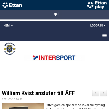
HEM
LOGGA IN
STARTSIDA
NYHETER
ANMÄLAN/REGISTRERING
POLICYS
FÖRKÖP BILJETTER
William Kvist ansluter till ÄFF
<
>
LÄNKAR
2021-01-16 16:22
Ytterligare en spelar med lokal anknytning,