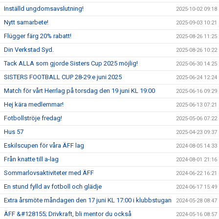
Inställd ungdomsavslutning!
2025-10-02 09:18
Nytt samarbete!
2025-09-03 10:21
Flügger färg 20% rabatt!
2025-08-26 11:25
Din Verkstad Syd.
2025-08-26 10:22
Tack ALLA som gjorde Sisters Cup 2025 möjlig!
2025-06-30 14:25
SISTERS FOOTBALL CUP 28-29:e juni 2025
2025-06-24 12:24
Match för vårt Herrlag på torsdag den 19 juni KL 19:00
2025-06-16 09:29
Hej kära medlemmar!
2025-06-13 07:21
Fotbollströje fredag!
2025-05-06 07:22
Hus 57
2025-04-23 09:37
Eskilscupen för våra ÄFF lag
2024-08-05 14:33
Från knatte till a-lag
2024-08-01 21:16
Sommarlovsaktiviteter med ÄFF
2024-06-22 16:21
En stund fylld av fotboll och glädje
2024-06-17 15:49
Extra årsmöte måndagen den 17 juni KL 17:00 i klubbstugan
2024-05-28 08:47
ÄFF &#128155; Drivkraft, bli mentor du också
2024-05-16 08:57