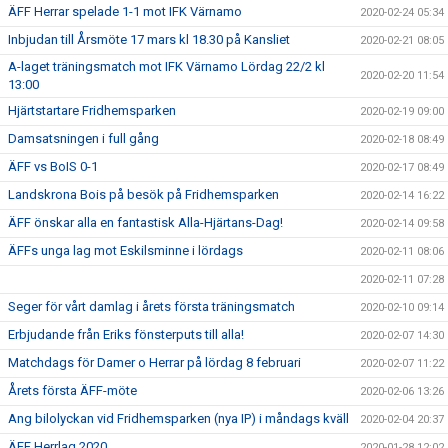
ÄFF Herrar spelade 1-1 mot IFK Värnamo
2020-02-24 05:34
Inbjudan till Årsmöte 17 mars kl 18.30 på Kansliet
2020-02-21 08:05
A-laget träningsmatch mot IFK Värnamo Lördag 22/2 kl
2020-02-20 11:54
13:00
Hjärtstartare Fridhemsparken
2020-02-19 09:00
Damsatsningen i full gång
2020-02-18 08:49
ÄFF vs BoIS 0-1
2020-02-17 08:49
Landskrona Bois på besök på Fridhemsparken
2020-02-14 16:22
ÄFF önskar alla en fantastisk Alla-Hjärtans-Dag!
2020-02-14 09:58
ÄFFs unga lag mot Eskilsminne i lördags
2020-02-11 08:06
2020-02-11 07:28
Seger för vårt damlag i årets första träningsmatch
2020-02-10 09:14
Erbjudande från Eriks fönsterputs till alla!
2020-02-07 14:30
Matchdags för Damer o Herrar på lördag 8 februari
2020-02-07 11:22
Årets första ÄFF-möte
2020-02-06 13:26
Ang bilolyckan vid Fridhemsparken (nya IP) i måndags kväll
2020-02-04 20:37
ÄFF Herrlag 2020
2020-01-28 12:02