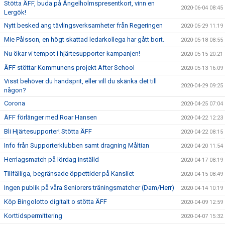
Stötta ÄFF, buda på Ängelholmspresentkort, vinn en
2020-06-04 08:45
Lergök!
Nytt besked ang tävlingsverksamheter från Regeringen
2020-05-29 11:19
Mie Pålsson, en högt skattad ledarkollega har gått bort.
2020-05-18 08:55
Nu ökar vi tempot i hjärtesupporter-kampanjen!
2020-05-15 20:21
ÄFF stöttar Kommunens projekt After School
2020-05-13 16:09
Visst behöver du handsprit, eller vill du skänka det till
2020-04-29 09:25
någon?
Corona
2020-04-25 07:04
ÄFF förlänger med Roar Hansen
2020-04-22 12:23
Bli Hjärtesupporter! Stötta ÄFF
2020-04-22 08:15
Info från Supporterklubben samt dragning Måltian
2020-04-20 11:54
Herrlagsmatch på lördag inställd
2020-04-17 08:19
Tillfälliga, begränsade öppettider på Kansliet
2020-04-15 08:49
Ingen publik på våra Seniorers träningsmatcher (Dam/Herr)
2020-04-14 10:19
Köp Bingolotto digitalt o stötta ÄFF
2020-04-09 12:59
Korttidspermittering
2020-04-07 15:32