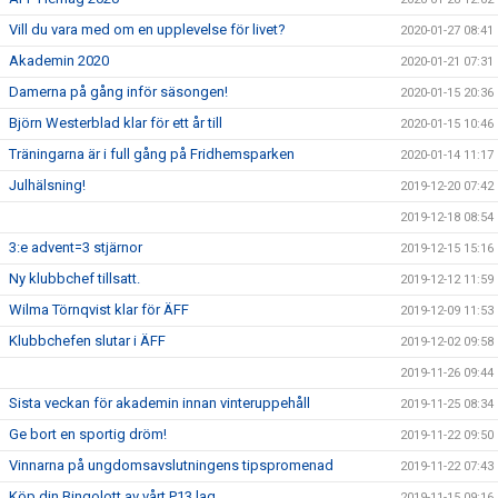
Vill du vara med om en upplevelse för livet?
2020-01-27 08:41
Akademin 2020
2020-01-21 07:31
Damerna på gång inför säsongen!
2020-01-15 20:36
Björn Westerblad klar för ett år till
2020-01-15 10:46
Träningarna är i full gång på Fridhemsparken
2020-01-14 11:17
Julhälsning!
2019-12-20 07:42
2019-12-18 08:54
3:e advent=3 stjärnor
2019-12-15 15:16
Ny klubbchef tillsatt.
2019-12-12 11:59
Wilma Törnqvist klar för ÄFF
2019-12-09 11:53
Klubbchefen slutar i ÄFF
2019-12-02 09:58
2019-11-26 09:44
Sista veckan för akademin innan vinteruppehåll
2019-11-25 08:34
Ge bort en sportig dröm!
2019-11-22 09:50
Vinnarna på ungdomsavslutningens tipspromenad
2019-11-22 07:43
Köp din Bingolott av vårt P13 lag
2019-11-15 09:16