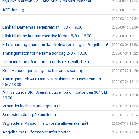
Nya riktlinjer från SvFF ang publik på våra matcher
2020-08-11 12:55
ÄFF damlag
2020-08-10 09:57
2020-08-10 09:32
Länk till Damernas seriepremiär 11/8 kl 19.00
2020-08-10 08:30
Länk till att se herrmatchen live lördag 8/8 kl 16.00
2020-08-07 12:17
Ett samarrangemang mellan 6 olika föreningar i Ängelholm!
2020-08-04 15:58
Träningsmatch för herrarna söndag 2/8 kl 13.00
2020-07-31 11:22
Glöm inte titta på ÄFF mot Lunds BK i kväll kl 19:00
2020-07-30 16:13
Roar Hansen ger sin syn på herrarnas säsong
2020-07-27 11:20
Träningsmatch ÄFF Dam vs Eskilsminne - Livestreamas
2020-07-24 15:12
25/7 13:00
ÄFF vs Lunds BK i Svenska cupen på din dator den 30/7, kl
2020-07-23 10:28
19:00
Vi sänder kvällens träningsmatch
2020-07-21 18:35
Semesterstängt på kanslierna
2020-07-17 07:13
Vi gratulerar Assad till sitt första allsvenska mål!
2020-07-16 18:56
Ängelholms FF förstärker inför hösten
2020-07-08 20:50