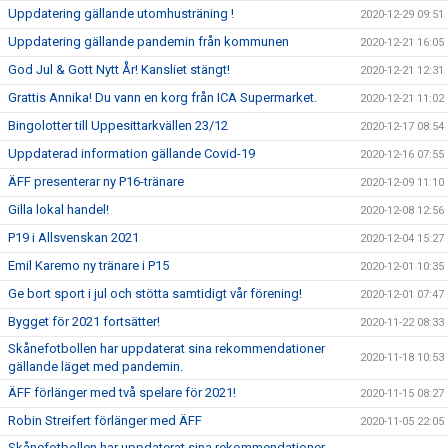
Uppdatering gällande utomhusträning !
2020-12-29 09:51
Uppdatering gällande pandemin från kommunen
2020-12-21 16:05
God Jul & Gott Nytt År! Kansliet stängt!
2020-12-21 12:31
Grattis Annika! Du vann en korg från ICA Supermarket.
2020-12-21 11:02
Bingolotter till Uppesittarkvällen 23/12
2020-12-17 08:54
Uppdaterad information gällande Covid-19
2020-12-16 07:55
ÄFF presenterar ny P16-tränare
2020-12-09 11:10
Gilla lokal handel!
2020-12-08 12:56
P19 i Allsvenskan 2021
2020-12-04 15:27
Emil Karemo ny tränare i P15
2020-12-01 10:35
Ge bort sport i jul och stötta samtidigt vår förening!
2020-12-01 07:47
Bygget för 2021 fortsätter!
2020-11-22 08:33
Skånefotbollen har uppdaterat sina rekommendationer
2020-11-18 10:53
gällande läget med pandemin.
ÄFF förlänger med två spelare för 2021!
2020-11-15 08:27
Robin Streifert förlänger med ÄFF
2020-11-05 22:05
Skånefotbollen har uppdaterat sina rekommendationer