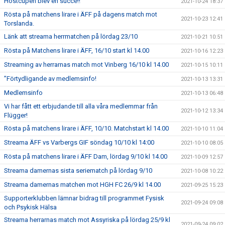
Höstcupen blev en succé!!
2021-10-24 18:37
Rösta på matchens lirare i ÄFF på dagens match mot
2021-10-23 12:41
Torslanda.
Länk att streama herrmatchen på lördag 23/10
2021-10-21 10:51
Rösta på Matchens lirare i ÄFF, 16/10 start kl 14.00
2021-10-16 12:23
Streaming av herrarnas match mot Vinberg 16/10 kl 14.00
2021-10-15 10:11
”Förtydligande av medlemsinfo!
2021-10-13 13:31
Medlemsinfo
2021-10-13 06:48
Vi har fått ett erbjudande till alla våra medlemmar från
2021-10-12 13:34
Flügger!
Rösta på matchens lirare i ÄFF, 10/10. Matchstart kl 14.00
2021-10-10 11:04
Streama ÄFF vs Varbergs GIF söndag 10/10 kl 14:00
2021-10-10 08:05
Rösta på matchens lirare i ÄFF Dam, lördag 9/10 kl 14.00
2021-10-09 12:57
Streama damernas sista seriematch på lördag 9/10
2021-10-08 10:22
Streama damernas matchen mot HGH FC 26/9 kl 14.00
2021-09-25 15:23
Supporterklubben lämnar bidrag till programmet Fysisk
2021-09-24 09:08
och Psykisk Hälsa
Streama herrarnas match mot Assyriska på lördag 25/9 kl
2021-09-24 09:02