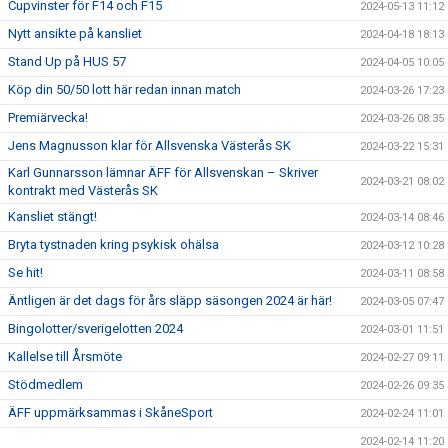
Cupvinster för F14 och F15
2024-05-13 11:12
Nytt ansikte på kansliet
2024-04-18 18:13
Stand Up på HUS 57
2024-04-05 10:05
Köp din 50/50 lott här redan innan match
2024-03-26 17:23
Premiärvecka!
2024-03-26 08:35
Jens Magnusson klar för Allsvenska Västerås SK
2024-03-22 15:31
Karl Gunnarsson lämnar ÄFF för Allsvenskan – Skriver
2024-03-21 08:02
kontrakt med Västerås SK
Kansliet stängt!
2024-03-14 08:46
Bryta tystnaden kring psykisk ohälsa
2024-03-12 10:28
Se hit!
2024-03-11 08:58
Äntligen är det dags för års släpp säsongen 2024 är här!
2024-03-05 07:47
Bingolotter/sverigelotten 2024
2024-03-01 11:51
Kallelse till Årsmöte
2024-02-27 09:11
Stödmedlem
2024-02-26 09:35
ÄFF uppmärksammas i SkåneSport
2024-02-24 11:01
2024-02-14 11:20