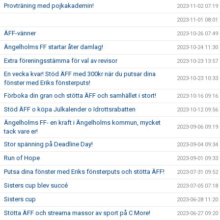
Provträning med pojkakademin!
2023-11-02 07:19
2023-11-01 08:01
ÄFF-vänner
2023-10-26 07:49
Ängelholms FF startar åter damlag!
2023-10-24 11:30
Extra föreningsstämma för val av revisor
2023-10-23 13:57
En vecka kvar! Stöd ÄFF med 300kr när du putsar dina
2023-10-23 10:33
fönster med Eriks fönsterputs!
Förboka din gran och stötta ÄFF och samhället i stort!
2023-10-16 09:16
Stöd ÄFF o köpa Julkalender o Idrottsrabatten
2023-10-12 09:56
Ängelholms FF- en kraft i Ängelholms kommun, mycket
2023-09-06 09:19
tack vare er!
Stor spänning på Deadline Day!
2023-09-04 09:34
Run of Hope
2023-09-01 09:33
Putsa dina fönster med Eriks fönsterputs och stötta ÄFF!
2023-07-31 09:52
Sisters cup blev succé
2023-07-05 07:18
Sisters cup
2023-06-28 11:20
Stötta ÄFF och streama massor av sport på C More!
2023-06-27 09:20