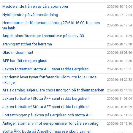
Meddelande från en av våra sponsorer
2020-06-30 13:04
Nybörjarstrul på vår livesändning
2020-06-27 17:54
Hemmapremiär för herrarna lördag 27/6 kl 16.00. Kan ses
2020-06-26 17:54
via länk
Ängelholmsföreningar i samarbete på stan v. 33
2020-06-25 11:39
Träningsmatcher för herrarna
2020-06-18 12:18
Glad midsommar!
2020-06-18 08:56
ÄFF har fått en egen glass.
2020-06-16 13:30
Jakten fortsätter! Stötta ÄFF samt rädda Lergöken!
2020-06-15 13:51
Pandemin lever tyvärr fortfarande! Glöm inte följa FHMs
2020-06-14 20:33
riktlinjer.
ÄFFs damlag säljer Bjäre chips imorgon på fridhemsparken
2020-06-12 14:15
Jakten fortsätter! Stötta ÄFF samt rädda Lergöken!
2020-06-11 08:09
Jakten fortsätter! Stötta ÄFF samt rädda Lergöken!
2020-06-08 08:29
Fortsättningen på jakten på Lergöken och stötta ÄFF
2020-06-06 11:55
Äntligen stormar vi mot seriepremiärer för våra seniorlag
2020-06-05 13:36
Stötta ÄFF, buda på Ängelholmspresentkort, vinn en