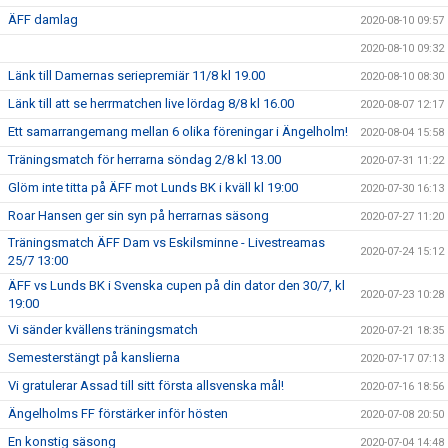
ÄFF damlag
2020-08-10 09:57
2020-08-10 09:32
Länk till Damernas seriepremiär 11/8 kl 19.00
2020-08-10 08:30
Länk till att se herrmatchen live lördag 8/8 kl 16.00
2020-08-07 12:17
Ett samarrangemang mellan 6 olika föreningar i Ängelholm!
2020-08-04 15:58
Träningsmatch för herrarna söndag 2/8 kl 13.00
2020-07-31 11:22
Glöm inte titta på ÄFF mot Lunds BK i kväll kl 19:00
2020-07-30 16:13
Roar Hansen ger sin syn på herrarnas säsong
2020-07-27 11:20
Träningsmatch ÄFF Dam vs Eskilsminne - Livestreamas
2020-07-24 15:12
25/7 13:00
ÄFF vs Lunds BK i Svenska cupen på din dator den 30/7, kl
2020-07-23 10:28
19:00
Vi sänder kvällens träningsmatch
2020-07-21 18:35
Semesterstängt på kanslierna
2020-07-17 07:13
Vi gratulerar Assad till sitt första allsvenska mål!
2020-07-16 18:56
Ängelholms FF förstärker inför hösten
2020-07-08 20:50
En konstig säsong
2020-07-04 14:48