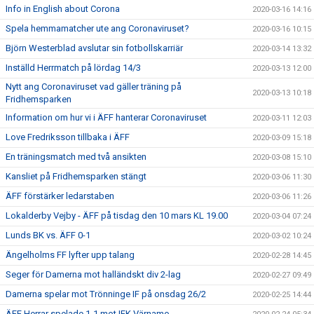
Info in English about Corona
2020-03-16 14:16
Spela hemmamatcher ute ang Coronaviruset?
2020-03-16 10:15
Björn Westerblad avslutar sin fotbollskarriär
2020-03-14 13:32
Inställd Herrmatch på lördag 14/3
2020-03-13 12:00
Nytt ang Coronaviruset vad gäller träning på
2020-03-13 10:18
Fridhemsparken
Information om hur vi i ÄFF hanterar Coronaviruset
2020-03-11 12:03
Love Fredriksson tillbaka i ÄFF
2020-03-09 15:18
En träningsmatch med två ansikten
2020-03-08 15:10
Kansliet på Fridhemsparken stängt
2020-03-06 11:30
ÄFF förstärker ledarstaben
2020-03-06 11:26
Lokalderby Vejby - ÄFF på tisdag den 10 mars KL 19.00
2020-03-04 07:24
Lunds BK vs. ÄFF 0-1
2020-03-02 10:24
Ängelholms FF lyfter upp talang
2020-02-28 14:45
Seger för Damerna mot halländskt div 2-lag
2020-02-27 09:49
Damerna spelar mot Trönninge IF på onsdag 26/2
2020-02-25 14:44
ÄFF Herrar spelade 1-1 mot IFK Värnamo