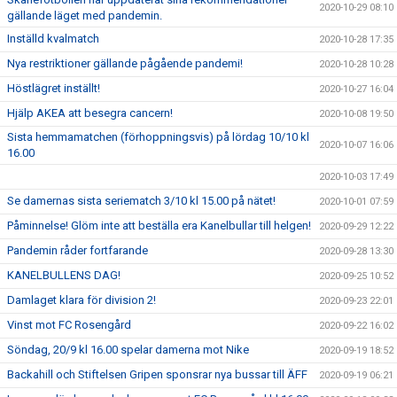
2020-10-29 08:10
gällande läget med pandemin.
Inställd kvalmatch
2020-10-28 17:35
Nya restriktioner gällande pågående pandemi!
2020-10-28 10:28
Höstlägret inställt!
2020-10-27 16:04
Hjälp AKEA att besegra cancern!
2020-10-08 19:50
Sista hemmamatchen (förhoppningsvis) på lördag 10/10 kl
2020-10-07 16:06
16.00
2020-10-03 17:49
Se damernas sista seriematch 3/10 kl 15.00 på nätet!
2020-10-01 07:59
Påminnelse! Glöm inte att beställa era Kanelbullar till helgen!
2020-09-29 12:22
Pandemin råder fortfarande
2020-09-28 13:30
KANELBULLENS DAG!
2020-09-25 10:52
Damlaget klara för division 2!
2020-09-23 22:01
Vinst mot FC Rosengård
2020-09-22 16:02
Söndag, 20/9 kl 16.00 spelar damerna mot Nike
2020-09-19 18:52
Backahill och Stiftelsen Gripen sponsrar nya bussar till ÄFF
2020-09-19 06:21