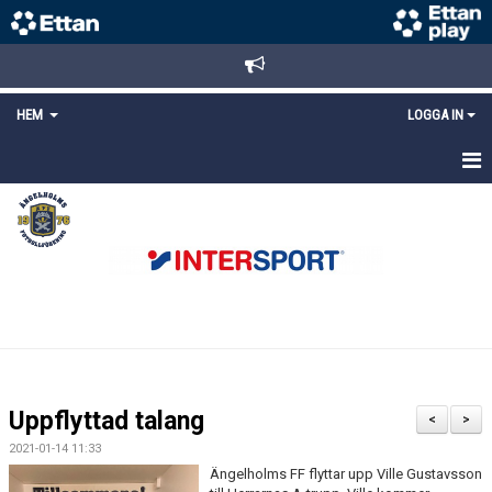
HEM
LOGGA IN
STARTSIDA
NYHETER
ANMÄLAN/REGISTRERING
POLICYS
FÖRKÖP BILJETTER
Uppflyttad talang
<
>
LÄNKAR
2021-01-14 11:33
Ängelholms FF flyttar upp Ville Gustavsson