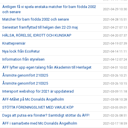
Äntligen få vi spela enstaka matcher för barn födda 2002
2021-04-29 10:30
och senare
Matcher för barn födda 2002 och senare
2021-04-28 15:51
Seriestart framflyttad till helgen den 22-23 maj
2021-04-27 07:13
HÄLSA, RÖRELSE, IDROTT OCH KUNSKAP
2021-04-20 07:37
Knattepremiär
2021-04-19 07:39
Nya lock från EcoRetur
2021-04-14 11:11
Information från styrelsen
2021-04-12 07:24
ÄFF lyfter upp egen talang från Akademin till Herrlaget
2021-04-01 10:02
Årsmöte genomfört 210325
2021-03-26 10:21
Årsmöte genomfört 210325
2021-03-26 10:15
Intersport webshop för 2021 är uppdaterad
2021-03-09 11:18
ÄFF-Målet på Mc Donalds Ängelholm
2021-03-08 10:28
STÖTTA FÖRENINGSLIVET MED VARJE KÖP
2021-03-05 09:01
Dags att putsa era fönster? Samtidigt stöttar du ÄFF!
2021-02-26 08:51
ÄFF i samarbete med Mc Donalds Ängelholm
2021-02-17 18:59