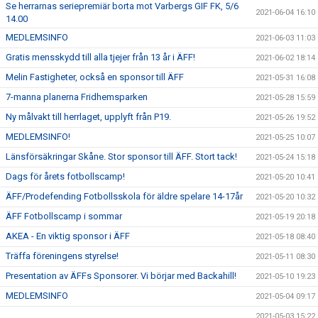
Se herrarnas seriepremiär borta mot Varbergs GIF FK, 5/6
2021-06-04 16:10
14.00
MEDLEMSINFO
2021-06-03 11:03
Gratis mensskydd till alla tjejer från 13 år i ÄFF!
2021-06-02 18:14
Melin Fastigheter, också en sponsor till ÄFF
2021-05-31 16:08
7-manna planerna Fridhemsparken
2021-05-28 15:59
Ny målvakt till herrlaget, upplyft från P19.
2021-05-26 19:52
MEDLEMSINFO!
2021-05-25 10:07
Länsförsäkringar Skåne. Stor sponsor till ÄFF. Stort tack!
2021-05-24 15:18
Dags för årets fotbollscamp!
2021-05-20 10:41
ÄFF/Prodefending Fotbollsskola för äldre spelare 14-17år
2021-05-20 10:32
ÄFF Fotbollscamp i sommar
2021-05-19 20:18
AKEA - En viktig sponsor i ÄFF
2021-05-18 08:40
Träffa föreningens styrelse!
2021-05-11 08:30
Presentation av ÄFFs Sponsorer. Vi börjar med Backahill!
2021-05-10 19:23
MEDLEMSINFO
2021-05-04 09:17
2021-05-03 15:22