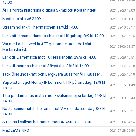
13.00
ÄFFs första historiska digitala Skraplott! Kostar inget!
2021-09-23 12:03
Medlemsinfo #6 2109
2021-09-20 11:41
Streaminglänk till herrmatchen 11/9,kl 14.00
2021-09-10 08:17
Länk att streama dammatchen mot Högaborg 8/9 kl 19.00
2021-09-07 14:15
Var med och utveckla ÄFF genom deltagande i vårt
2021-09-06 09:37
Marknadsråd!
Länk till Dam-match mot FC Hessleholm, 29/8 kl 14.00
2021-08-28 15:51
Länk till herrmatchen mot Sävedalen 28/8 kl 14.00
2021-08-27 17:10
Tack Öresundskraft och Bergkvara Buss för ÄFF-Bussen!
2021-08-25 15:18
Superettanlaget Norrby IF kommer till IP på onsdag, 18/8 kl
2021-08-16 11:49
18:30
Titta på damernas match mot Eskilsminne på lördag 14/8 kl
2021-08-09 15:43
14.00
Nästa seniormatch: herrarna mot V Frölunda, söndag 8/8 kl
2021-08-05 16:51
14.00
Streama kvällens herrmatch mot BK Astrio, kl 19:00
2021-08-04 14:54
MEDLEMSINFO
2021-07-28 09:58