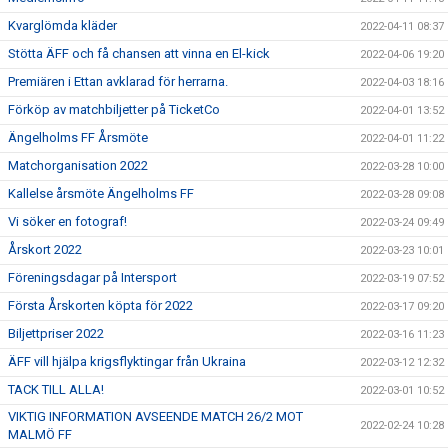
Kvarglömda kläder
2022-04-11 08:37
Stötta ÄFF och få chansen att vinna en El-kick
2022-04-06 19:20
Premiären i Ettan avklarad för herrarna.
2022-04-03 18:16
Förköp av matchbiljetter på TicketCo
2022-04-01 13:52
Ängelholms FF Årsmöte
2022-04-01 11:22
Matchorganisation 2022
2022-03-28 10:00
Kallelse årsmöte Ängelholms FF
2022-03-28 09:08
Vi söker en fotograf!
2022-03-24 09:49
Årskort 2022
2022-03-23 10:01
Föreningsdagar på Intersport
2022-03-19 07:52
Första Årskorten köpta för 2022
2022-03-17 09:20
Biljettpriser 2022
2022-03-16 11:23
ÄFF vill hjälpa krigsflyktingar från Ukraina
2022-03-12 12:32
TACK TILL ALLA!
2022-03-01 10:52
VIKTIG INFORMATION AVSEENDE MATCH 26/2 MOT
2022-02-24 10:28
MALMÖ FF