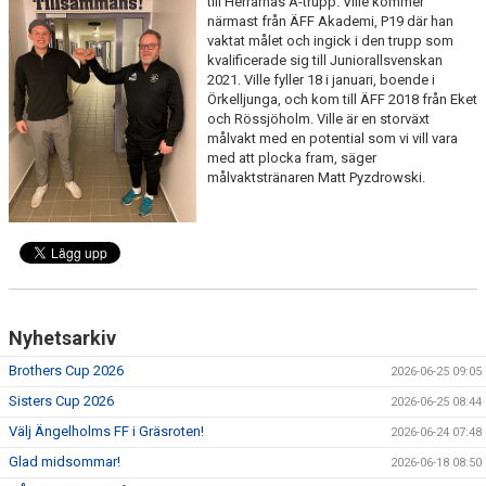
till Herrarnas A-trupp. Ville kommer
närmast från ÄFF Akademi, P19 där han
MEDLEMS OCH TRÄNINGSAVGIFTER
vaktat målet och ingick i den trupp som
kvalificerade sig till Juniorallsvenskan
2021. Ville fyller 18 i januari, boende i
Örkelljunga, och kom till ÄFF 2018 från Eket
och Rössjöholm. Ville är en storväxt
målvakt med en potential som vi vill vara
med att plocka fram, säger
målvaktstränaren Matt Pyzdrowski.
Nyhetsarkiv
Brothers Cup 2026
2026-06-25 09:05
Sisters Cup 2026
2026-06-25 08:44
Välj Ängelholms FF i Gräsroten!
2026-06-24 07:48
Glad midsommar!
2026-06-18 08:50