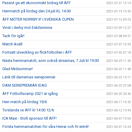
Passivt ge ett ekonomiskt bidrag till ÄFF
2021-07-21 15:13
Herrmatch på lördag den 24 juli KL 14:00
2021-07-19 10:35
ÄFF MÖTER NORRBY IF I SVENSKA CUPEN
2021-07-15 09:53
Vinst i derby mot Eskilsminne
2021-07-09 12:27
Tack för igår!
2021-07-08 09:57
Match ikväll
2021-07-07 10:33
Fortsatt utveckling av flickfotbollen i ÄFF
2021-07-05 07:18
Nästa hemmamatch, som också streamas, 7 Juli kl 19:00
2021-06-29 11:36
Glad Midsommar!
2021-06-25 11:48
Länk till damernas seriepremiär.
2021-06-22 19:17
DAM SERIEPREMIÄR IDAG
2021-06-22 07:08
ÄFF Fotbollscamp 2021 är igång
2021-06-20 20:36
Herr match på lördag 19/6
2021-06-17 10:35
Torslanda vs ÄFF kl 14:00 12/6
2021-06-12 13:43
ICA Maxi - Stolt sponsor till ÄFF!
2021-06-07 19:04
Första hemmamatchen för våra Herrar och fri entré!
2021-06-07 10:24