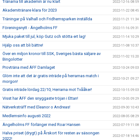
Tränarna till akademin är nu klart
2022-12-16 08:59
Akademitränare klara för 2023
2022-11-22 08:45
Träningar på Valhall och Fridhemsparken inställda
2022-11-21 11:34
Föreningsnytt - Ängelholms FF
2022-11-16 09:31
Mjuka paket till jul, köp Gutz och stötta ert lag!
2022-11-14 10:29
Hjälp oss att bli bättre!
2022-11-08 10:37
Över en miljon kronor till SSK, Sveriges bästa säljare av
2022-11-02 15:20
Bingolotter
Provträna med ÄFF Damlaget
2022-10-24 09:03
Glöm inte att det är gratis inträde på herrarnas match i
2022-10-21 09:27
morgon!
Gratis inträde lördag 22/10, Herrarna mot Tvååker!
2022-10-15 09:03
Visst har ÄFF den snyggaste tröjan i Ettan!
2022-10-05 09:29
Nätverksträff med Eleanor o Andreas!
2022-09-30 10:43
Medlemsinfo augusti 2022
2022-08-05 08:29
Ängelholms FF förlänger med Roar Hansen
2022-07-19 11:08
Halva priset (drygt) på Årskort för resten av säsongen
2022-07-18 14:46
2022!