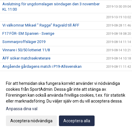
Avslutning för ungdomslagen söndagen den 3 november
2019-10-30 09:04
KL 11:00
2019-10-19 10:02
Vi välkomnar Mikael " Ragge" Ragvald till ÄFF
2019-08-28 11:46
F17 FÖR- EM Spanien - Sverige
2019-08-18 08:20
Sommarproffsläger 2019
2019-08-14 11:14
Vinnare i 50/50 lotteriet 11/8
2019-08-14 10:21
ÄFF söker matchsekreterare
2019-08-14 10:18
Angående gårdagens match i P19-Allsvenskan
2019-08-11 11:42
Kalle är på semester
2019-08-10 09:14
Klubbchefen Helena Wennerström presenterar sig
För att hemsidan ska fungera korrekt använder vi nödvändiga
2019-08-07 08:52
cookies från SportAdmin. Dessa går inte att stänga av.
FitLine är ny samarbetspartner
2019-08-03 14:21
Föreningen kan också använda frivilliga cookies, t.ex. för statistik
ÄFF söker matchsekreterare
2019-08-01 13:00
eller marknadsföring. Du väljer själv om du vill acceptera dessa.
Flera lag drar igång igen
2019-07-22 14:01
Anpassa dina val
Bemanning på våra kanslier i sommar
2019-07-04 08:02
Acceptera nödvändiga
Acceptera alla
Vinnare i 50/50 lotteriet 29/6
2019-07-01 14:32