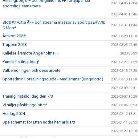
Helsingborgs IF och Ängelholms FF fördjupar sitt
2023-04-06 12:04
sportsliga samarbete
2023-04-01 16:46
Sto&#776;tta ÄFF och streama massor av sport pa&#778;
2023-03-31 11:44
C More!
Årskort 2023!
2023-03-23 11:10
Truppen 2023
2023-03-23 07:40
Kallelse årsmöte Ängelholms FF
2023-03-23
Kansliet stängt idag!
2023-03-21 07:29
Valberedningen och dess arbete
2023-03-15 07:35
Sportadmin Försäljningsguide - Medlemmar (Bingolotto)
2023-03-10 11:58
2023-03-09 09:41
Träning inställd idag den 7/3
2023-03-07 10:29
Vi säljer påskbingolotter!
2023-03-06 08:53
Herrlag 2024
2023-02-12 13:31
Spelschemat för Ettan södra herr är klart!
2023-01-11 08:32
2022-12-27 10:10