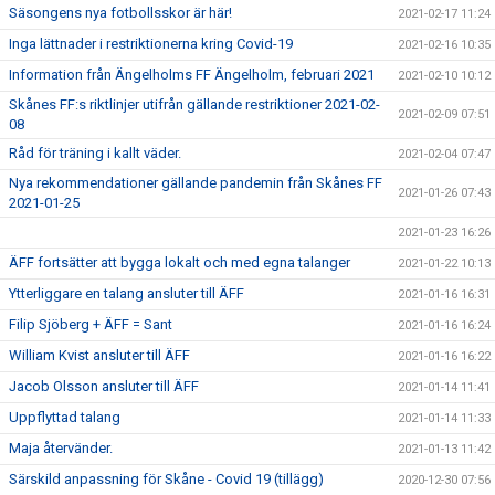
Säsongens nya fotbollsskor är här!
2021-02-17 11:24
Inga lättnader i restriktionerna kring Covid-19
2021-02-16 10:35
Information från Ängelholms FF Ängelholm, februari 2021
2021-02-10 10:12
Skånes FF:s riktlinjer utifrån gällande restriktioner 2021-02-
2021-02-09 07:51
08
Råd för träning i kallt väder.
2021-02-04 07:47
Nya rekommendationer gällande pandemin från Skånes FF
2021-01-26 07:43
2021-01-25
2021-01-23 16:26
ÄFF fortsätter att bygga lokalt och med egna talanger
2021-01-22 10:13
Ytterliggare en talang ansluter till ÄFF
2021-01-16 16:31
Filip Sjöberg + ÄFF = Sant
2021-01-16 16:24
William Kvist ansluter till ÄFF
2021-01-16 16:22
Jacob Olsson ansluter till ÄFF
2021-01-14 11:41
Uppflyttad talang
2021-01-14 11:33
Maja återvänder.
2021-01-13 11:42
Särskild anpassning för Skåne - Covid 19 (tillägg)
2020-12-30 07:56