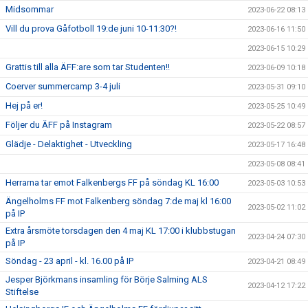
Midsommar
2023-06-22 08:13
Vill du prova Gåfotboll 19:de juni 10-11:30?!
2023-06-16 11:50
2023-06-15 10:29
Grattis till alla ÄFF:are som tar Studenten!!
2023-06-09 10:18
Coerver summercamp 3-4 juli
2023-05-31 09:10
Hej på er!
2023-05-25 10:49
Följer du ÄFF på Instagram
2023-05-22 08:57
Glädje - Delaktighet - Utveckling
2023-05-17 16:48
2023-05-08 08:41
Herrarna tar emot Falkenbergs FF på söndag KL 16:00
2023-05-03 10:53
Ängelholms FF mot Falkenberg söndag 7:de maj kl 16:00
2023-05-02 11:02
på IP
Extra årsmöte torsdagen den 4 maj KL 17:00 i klubbstugan
2023-04-24 07:30
på IP
Söndag - 23 april - kl. 16.00 på IP
2023-04-21 08:49
Jesper Björkmans insamling för Börje Salming ALS
2023-04-12 17:22
Stiftelse