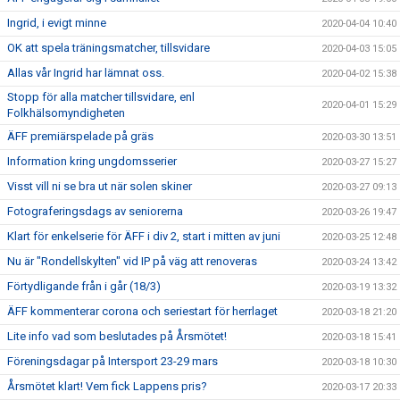
Ingrid, i evigt minne
2020-04-04 10:40
OK att spela träningsmatcher, tillsvidare
2020-04-03 15:05
Allas vår Ingrid har lämnat oss.
2020-04-02 15:38
Stopp för alla matcher tillsvidare, enl
2020-04-01 15:29
Folkhälsomyndigheten
ÄFF premiärspelade på gräs
2020-03-30 13:51
Information kring ungdomsserier
2020-03-27 15:27
Visst vill ni se bra ut när solen skiner
2020-03-27 09:13
Fotograferingsdags av seniorerna
2020-03-26 19:47
Klart för enkelserie för ÄFF i div 2, start i mitten av juni
2020-03-25 12:48
Nu är "Rondellskylten" vid IP på väg att renoveras
2020-03-24 13:42
Förtydligande från i går (18/3)
2020-03-19 13:32
ÄFF kommenterar corona och seriestart för herrlaget
2020-03-18 21:20
Lite info vad som beslutades på Årsmötet!
2020-03-18 15:41
Föreningsdagar på Intersport 23-29 mars
2020-03-18 10:30
Årsmötet klart! Vem fick Lappens pris?
2020-03-17 20:33