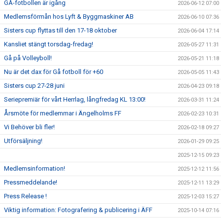
GÅ-fotbollen är igång
2026-06-12 07:00
Medlemsförmån hos Lyft & Byggmaskiner AB
2026-06-10 07:36
Sisters cup flyttas till den 17-18 oktober
2026-06-04 17:14
Kansliet stängt torsdag-fredag!
2026-05-27 11:31
Gå på Volleyboll!
2026-05-21 11:18
Nu är det dax för Gå fotboll för +60
2026-05-05 11:43
Sisters cup 27-28 juni
2026-04-23 09:18
Seriepremiär för vårt Herrlag, långfredag KL 13:00!
2026-03-31 11:24
Årsmöte för medlemmar i Ängelholms FF
2026-02-23 10:31
Vi Behöver bli fler!
2026-02-18 09:27
Utförsäljning!
2026-01-29 09:25
2025-12-15 09:23
Medlemsinformation!
2025-12-12 11:56
Pressmeddelande!
2025-12-11 13:29
Press Release !
2025-12-03 15:27
Viktig information: Fotografering & publicering i ÄFF
2025-10-14 07:16