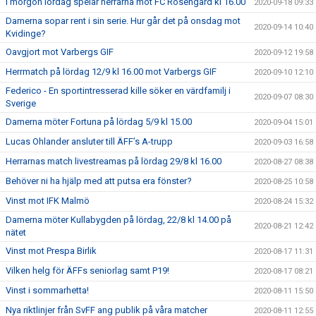
I morgon lördag spelar herrarna mot FC Rosengård kl 16.00
2020-09-18 09:33
Damerna sopar rent i sin serie. Hur går det på onsdag mot
2020-09-14 10:40
Kvidinge?
Oavgjort mot Varbergs GIF
2020-09-12 19:58
Herrmatch på lördag 12/9 kl 16.00 mot Varbergs GIF
2020-09-10 12:10
Federico - En sportintresserad kille söker en värdfamilj i
2020-09-07 08:30
Sverige
Damerna möter Fortuna på lördag 5/9 kl 15.00
2020-09-04 15:01
Lucas Ohlander ansluter till ÄFF’s A-trupp
2020-09-03 16:58
Herrarnas match livestreamas på lördag 29/8 kl 16.00
2020-08-27 08:38
Behöver ni ha hjälp med att putsa era fönster?
2020-08-25 10:58
Vinst mot IFK Malmö
2020-08-24 15:32
Damerna möter Kullabygden på lördag, 22/8 kl 14.00 på
2020-08-21 12:42
nätet
Vinst mot Prespa Birlik
2020-08-17 11:31
Vilken helg för ÄFFs seniorlag samt P19!
2020-08-17 08:21
Vinst i sommarhetta!
2020-08-11 15:50
Nya riktlinjer från SvFF ang publik på våra matcher
2020-08-11 12:55