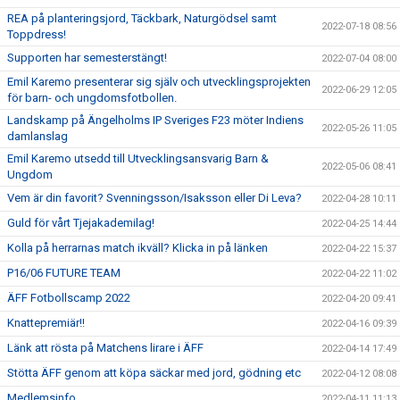
REA på planteringsjord, Täckbark, Naturgödsel samt
2022-07-18 08:56
Toppdress!
Supporten har semesterstängt!
2022-07-04 08:00
Emil Karemo presenterar sig själv och utvecklingsprojekten
2022-06-29 12:05
för barn- och ungdomsfotbollen.
Landskamp på Ängelholms IP Sveriges F23 möter Indiens
2022-05-26 11:05
damlanslag
Emil Karemo utsedd till Utvecklingsansvarig Barn &
2022-05-06 08:41
Ungdom
Vem är din favorit? Svenningsson/Isaksson eller Di Leva?
2022-04-28 10:11
Guld för vårt Tjejakademilag!
2022-04-25 14:44
Kolla på herrarnas match ikväll? Klicka in på länken
2022-04-22 15:37
P16/06 FUTURE TEAM
2022-04-22 11:02
ÄFF Fotbollscamp 2022
2022-04-20 09:41
Knattepremiär!!
2022-04-16 09:39
Länk att rösta på Matchens lirare i ÄFF
2022-04-14 17:49
Stötta ÄFF genom att köpa säckar med jord, gödning etc
2022-04-12 08:08
Medlemsinfo
2022-04-11 11:13