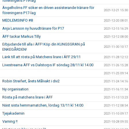
föreningens P19-lag
Ängelholms FF söker en driven assisterande tränare för
2021-12-21 15:30
föreningens P17-lag
MEDLEMSINFO #8
2021-12-20 08:01
Anja Larsson ny huvudtränare för P17
2021-12-15 16:29
ÄFF tackar Markus Tilly
2021-12-12 08:00
Erbjudande till alla i ÄFF! Köp din KUNGSGRAN på
2021-11-30 10:17
ENKEGÅRDEN!
Länk till att rösta på Matchens lirare i ÄFF 29/11
2021-11-28 12:12
Livestreama ÄFF vs Dalstorps IF söndag 28/11 kl 14.00
2021-11-26 15:28
2021-11-25 09:14
Robin Streifert, årets Målvakt i div2
2021-11-24 14:16
Ny organisation
2021-11-16 11:34
Rösta på matchens lirare i ÄFF
2021-11-13 13:23
Näst sista hemmamatchen, lördag 13/11 kl 14:00
2021-11-12 08:54
Tjejakademin
2021-11-10 09:17
Varning !!
2021-10-28 09:55