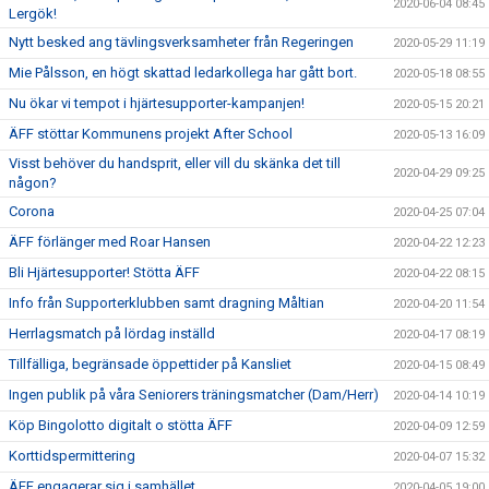
2020-06-04 08:45
Lergök!
Nytt besked ang tävlingsverksamheter från Regeringen
2020-05-29 11:19
Mie Pålsson, en högt skattad ledarkollega har gått bort.
2020-05-18 08:55
Nu ökar vi tempot i hjärtesupporter-kampanjen!
2020-05-15 20:21
ÄFF stöttar Kommunens projekt After School
2020-05-13 16:09
Visst behöver du handsprit, eller vill du skänka det till
2020-04-29 09:25
någon?
Corona
2020-04-25 07:04
ÄFF förlänger med Roar Hansen
2020-04-22 12:23
Bli Hjärtesupporter! Stötta ÄFF
2020-04-22 08:15
Info från Supporterklubben samt dragning Måltian
2020-04-20 11:54
Herrlagsmatch på lördag inställd
2020-04-17 08:19
Tillfälliga, begränsade öppettider på Kansliet
2020-04-15 08:49
Ingen publik på våra Seniorers träningsmatcher (Dam/Herr)
2020-04-14 10:19
Köp Bingolotto digitalt o stötta ÄFF
2020-04-09 12:59
Korttidspermittering
2020-04-07 15:32
ÄFF engagerar sig i samhället
2020-04-05 19:00