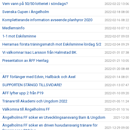
Vem vann på 50/50-lotteriet i söndags?
2022-02-22 13:06
Svenska Cupen i Ängelholm
2022-02-18 08:00
Kompletterande information avseende planhyror 2020
2022-02-16 08:22
Medlemsinfo
2022-02-10 07:12
1-1 mot Eskilsminne
2022-02-07 09:03
Herrarnas första träningsmatch mot Eskilsminne lördag 5/2
2022-02-04 09:29
Vi välkomnar Isac Larsson från Halmstad BK.
2022-01-31 07:38
Presentation av ÄFF Herrlag
2022-01-21 10:05
2022-01-20 08:48
ÄFF förlänger med Edvin, Hallbäck och Axel
2022-01-14 08:01
SUPPORTEN STÄNGD TILLSVIDARE!
2022-01-13 07:47
ÄFF lyfter upp 2 från P19
2022-01-10 09:20
Tränare till Akademi och Ungdom 2022
2022-01-05 11:24
Välkomna till Ängelholms FF
2022-01-01 10:16
Ängelholms FF söker en Utvecklingsansvarig Barn & Ungdom
2021-12-30
Ängelholms FF söker en driven huvudansvarig tränare för
2021-12-29 09:00