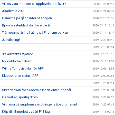
Vill du vara med om en upplevelse för livet?
2020-01-27 08:41
Akademin 2020
2020-01-21 07:31
Damerna på gång inför säsongen!
2020-01-15 20:36
Björn Westerblad klar för ett år till
2020-01-15 10:46
Träningarna är i full gång på Fridhemsparken
2020-01-14 11:17
Julhälsning!
2019-12-20 07:42
2019-12-18 08:54
3:e advent=3 stjärnor
2019-12-15 15:16
Ny klubbchef tillsatt.
2019-12-12 11:59
Wilma Törnqvist klar för ÄFF
2019-12-09 11:53
Klubbchefen slutar i ÄFF
2019-12-02 09:58
2019-11-26 09:44
Sista veckan för akademin innan vinteruppehåll
2019-11-25 08:34
Ge bort en sportig dröm!
2019-11-22 09:50
Vinnarna på ungdomsavslutningens tipspromenad
2019-11-22 07:43
Köp din Bingolott av vårt P13 lag
2019-11-15 09:16