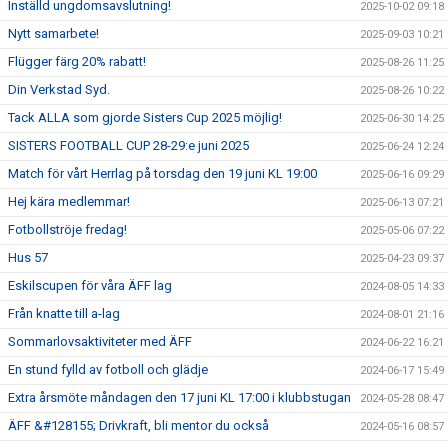
Inställd ungdomsavslutning!
2025-10-02 09:18
Nytt samarbete!
2025-09-03 10:21
Flügger färg 20% rabatt!
2025-08-26 11:25
Din Verkstad Syd.
2025-08-26 10:22
Tack ALLA som gjorde Sisters Cup 2025 möjlig!
2025-06-30 14:25
SISTERS FOOTBALL CUP 28-29:e juni 2025
2025-06-24 12:24
Match för vårt Herrlag på torsdag den 19 juni KL 19:00
2025-06-16 09:29
Hej kära medlemmar!
2025-06-13 07:21
Fotbollströje fredag!
2025-05-06 07:22
Hus 57
2025-04-23 09:37
Eskilscupen för våra ÄFF lag
2024-08-05 14:33
Från knatte till a-lag
2024-08-01 21:16
Sommarlovsaktiviteter med ÄFF
2024-06-22 16:21
En stund fylld av fotboll och glädje
2024-06-17 15:49
Extra årsmöte måndagen den 17 juni KL 17:00 i klubbstugan
2024-05-28 08:47
ÄFF &#128155; Drivkraft, bli mentor du också
2024-05-16 08:57