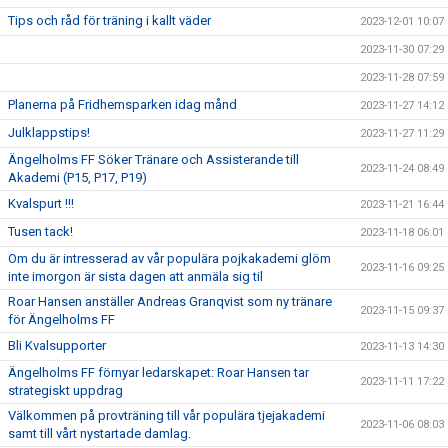
Tips och råd för träning i kallt väder
2023-12-01 10:07
2023-11-30 07:29
2023-11-28 07:59
Planerna på Fridhemsparken idag månd
2023-11-27 14:12
Julklappstips!
2023-11-27 11:29
Ängelholms FF Söker Tränare och Assisterande till
2023-11-24 08:49
Akademi (P15, P17, P19)
Kvalspurt !!!
2023-11-21 16:44
Tusen tack!
2023-11-18 06:01
Om du är intresserad av vår populära pojkakademi glöm
2023-11-16 09:25
inte imorgon är sista dagen att anmäla sig til
Roar Hansen anställer Andreas Granqvist som ny tränare
2023-11-15 09:37
för Ängelholms FF
Bli Kvalsupporter
2023-11-13 14:30
Ängelholms FF förnyar ledarskapet: Roar Hansen tar
2023-11-11 17:22
strategiskt uppdrag
Välkommen på provträning till vår populära tjejakademi
2023-11-06 08:03
samt till vårt nystartade damlag.