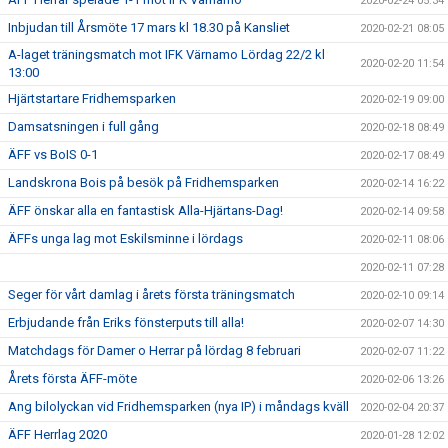
2020-02-24 05:34
Inbjudan till Årsmöte 17 mars kl 18.30 på Kansliet
2020-02-21 08:05
A-laget träningsmatch mot IFK Värnamo Lördag 22/2 kl
2020-02-20 11:54
13:00
Hjärtstartare Fridhemsparken
2020-02-19 09:00
Damsatsningen i full gång
2020-02-18 08:49
ÄFF vs BoIS 0-1
2020-02-17 08:49
Landskrona Bois på besök på Fridhemsparken
2020-02-14 16:22
ÄFF önskar alla en fantastisk Alla-Hjärtans-Dag!
2020-02-14 09:58
ÄFFs unga lag mot Eskilsminne i lördags
2020-02-11 08:06
2020-02-11 07:28
Seger för vårt damlag i årets första träningsmatch
2020-02-10 09:14
Erbjudande från Eriks fönsterputs till alla!
2020-02-07 14:30
Matchdags för Damer o Herrar på lördag 8 februari
2020-02-07 11:22
Årets första ÄFF-möte
2020-02-06 13:26
Ang bilolyckan vid Fridhemsparken (nya IP) i måndags kväll
2020-02-04 20:37
ÄFF Herrlag 2020
2020-01-28 12:02