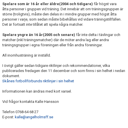
Spelare som är 16 år eller äldre(2004 och tidigare)
får högst vara
MEDLEMS OCH TRÄNINGSAVGIFTER
åtta personer i gruppen vid träning. Det innebär att om träningsgruppen är
större (troligtvis), måste den delas in i mindre grupper med högst åtta
personer i varje, som sedan måste bibehållas vid vidare träningstillfällen.
Det är fortsatt inte tillåtet att spela några matcher.
Spelare yngre än 16 år(2005 och senare)
får inte delta i tävlingar och
matcher (inkl träningsmatcher) där de möter andra lag eller andra
träningsgrupper i egna föreningen eller från andra föreningar.
All inomhusträning är inställd.
I övrigt gäller sedan tidigare riktlinjer och rekommendationer, vilka
publicerades fredagen den 11 december och som finns i sin helhet i nedan
dokument.
Skånes fotbollförbunds riktlinjer i sin helhet
Informationen kan ändras med kort varsel.
Vid frågor kontakta Kalle Hansson
Telefon 0768-64 68 27
E-post:
kalle@angelholmsff.se