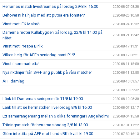
Herrarnas match livestreamas på lördag 29/8 kl 16.00
2020-08-27 08:38
Behöver ni ha hjälp med att putsa era fönster?
2020-08-25 10:58
Vinst mot IFK Malmö
2020-08-24 15:32
Damerna möter Kullabygden på lördag, 22/8 kl 14.00 på
2020-08-21 12:42
nätet
Vinst mot Prespa Birlik
2020-08-17 11:31
Vilken helg för ÄFFs seniorlag samt P19!
2020-08-17 08:21
Vinst i sommarhetta!
2020-08-11 15:50
Nya riktlinjer från SvFF ang publik på våra matcher
2020-08-11 12:55
ÄFF damlag
2020-08-10 09:57
2020-08-10 09:32
Länk till Damernas seriepremiär 11/8 kl 19.00
2020-08-10 08:30
Länk till att se herrmatchen live lördag 8/8 kl 16.00
2020-08-07 12:17
Ett samarrangemang mellan 6 olika föreningar i Ängelholm!
2020-08-04 15:58
Träningsmatch för herrarna söndag 2/8 kl 13.00
2020-07-31 11:22
Glöm inte titta på ÄFF mot Lunds BK i kväll kl 19:00
2020-07-30 16:13