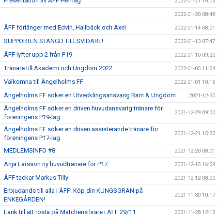
Presentation av ÄFF Herrlag
2022-01-21 10:05
2022-01-20 08:48
ÄFF förlänger med Edvin, Hallbäck och Axel
2022-01-14 08:01
SUPPORTEN STÄNGD TILLSVIDARE!
2022-01-13 07:47
ÄFF lyfter upp 2 från P19
2022-01-10 09:20
Tränare till Akademi och Ungdom 2022
2022-01-05 11:24
Välkomna till Ängelholms FF
2022-01-01 10:16
Ängelholms FF söker en Utvecklingsansvarig Barn & Ungdom
2021-12-30
Ängelholms FF söker en driven huvudansvarig tränare för
2021-12-29 09:00
föreningens P19-lag
Ängelholms FF söker en driven assisterande tränare för
2021-12-21 15:30
föreningens P17-lag
MEDLEMSINFO #8
2021-12-20 08:01
Anja Larsson ny huvudtränare för P17
2021-12-15 16:29
ÄFF tackar Markus Tilly
2021-12-12 08:00
Erbjudande till alla i ÄFF! Köp din KUNGSGRAN på
2021-11-30 10:17
ENKEGÅRDEN!
Länk till att rösta på Matchens lirare i ÄFF 29/11
2021-11-28 12:12