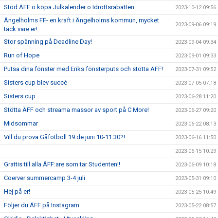
Stöd ÄFF o köpa Julkalender o Idrottsrabatten
2023-10-12 09:56
Ängelholms FF- en kraft i Ängelholms kommun, mycket
2023-09-06 09:19
tack vare er!
Stor spänning på Deadline Day!
2023-09-04 09:34
Run of Hope
2023-09-01 09:33
Putsa dina fönster med Eriks fönsterputs och stötta ÄFF!
2023-07-31 09:52
Sisters cup blev succé
2023-07-05 07:18
Sisters cup
2023-06-28 11:20
Stötta ÄFF och streama massor av sport på C More!
2023-06-27 09:20
Midsommar
2023-06-22 08:13
Vill du prova Gåfotboll 19:de juni 10-11:30?!
2023-06-16 11:50
2023-06-15 10:29
Grattis till alla ÄFF:are som tar Studenten!!
2023-06-09 10:18
Coerver summercamp 3-4 juli
2023-05-31 09:10
Hej på er!
2023-05-25 10:49
Följer du ÄFF på Instagram
2023-05-22 08:57