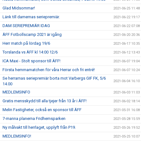
Glad Midsommar!
2021-06-25 11:48
Länk till damernas seriepremiär.
2021-06-22 19:17
DAM SERIEPREMIÄR IDAG
2021-06-22 07:08
ÄFF Fotbollscamp 2021 är igång
2021-06-20 20:36
Herr match på lördag 19/6
2021-06-17 10:35
Torslanda vs ÄFF kl 14:00 12/6
2021-06-12 13:43
ICA Maxi - Stolt sponsor till ÄFF!
2021-06-07 19:04
Första hemmamatchen för våra Herrar och fri entré!
2021-06-07 10:24
Se herrarnas seriepremiär borta mot Varbergs GIF FK, 5/6
2021-06-04 16:10
14.00
MEDLEMSINFO
2021-06-03 11:03
Gratis mensskydd till alla tjejer från 13 år i ÄFF!
2021-06-02 18:14
Melin Fastigheter, också en sponsor till ÄFF
2021-05-31 16:08
7-manna planerna Fridhemsparken
2021-05-28 15:59
Ny målvakt till herrlaget, upplyft från P19.
2021-05-26 19:52
MEDLEMSINFO!
2021-05-25 10:07