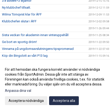
3:e advent=3 stjärnor
2019-12-15 15:16
Ny klubbchef tillsatt.
2019-12-12 11:59
Wilma Törnqvist klar för ÄFF
2019-12-09 11:53
Klubbchefen slutar i ÄFF
2019-12-02 09:58
2019-11-26 09:44
Sista veckan för akademin innan vinteruppehåll
2019-11-25 08:34
Ge bort en sportig dröm!
2019-11-22 09:50
Vinnarna på ungdomsavslutningens tipspromenad
2019-11-22 07:43
Köp din Bingolott av vårt P13 lag
2019-11-15 09:16
Avslutning för ungdomslagen söndagen den 3 november
2019-10-30 09:04
KL 11:00
För att hemsidan ska fungera korrekt använder vi nödvändiga
2019-10-19 10:02
cookies från SportAdmin. Dessa går inte att stänga av.
Föreningen kan också använda frivilliga cookies, t.ex. för statistik
Vi välkomnar Mikael " Ragge" Ragvald till ÄFF
2019-08-28 11:46
eller marknadsföring. Du väljer själv om du vill acceptera dessa.
F17 FÖR- EM Spanien - Sverige
2019-08-18 08:20
Anpassa dina val
Sommarproffsläger 2019
2019-08-14 11:14
Vinnare i 50/50 lotteriet 11/8
Acceptera nödvändiga
Acceptera alla
2019-08-14 10:21
ÄFF söker matchsekreterare
2019-08-14 10:18