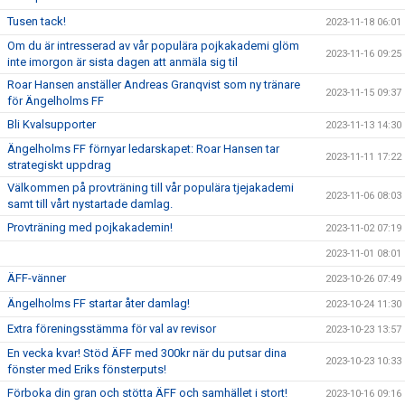
Tusen tack!
2023-11-18 06:01
Om du är intresserad av vår populära pojkakademi glöm
2023-11-16 09:25
inte imorgon är sista dagen att anmäla sig til
Roar Hansen anställer Andreas Granqvist som ny tränare
2023-11-15 09:37
för Ängelholms FF
Bli Kvalsupporter
2023-11-13 14:30
Ängelholms FF förnyar ledarskapet: Roar Hansen tar
2023-11-11 17:22
strategiskt uppdrag
Välkommen på provträning till vår populära tjejakademi
2023-11-06 08:03
samt till vårt nystartade damlag.
Provträning med pojkakademin!
2023-11-02 07:19
2023-11-01 08:01
ÄFF-vänner
2023-10-26 07:49
Ängelholms FF startar åter damlag!
2023-10-24 11:30
Extra föreningsstämma för val av revisor
2023-10-23 13:57
En vecka kvar! Stöd ÄFF med 300kr när du putsar dina
2023-10-23 10:33
fönster med Eriks fönsterputs!
Förboka din gran och stötta ÄFF och samhället i stort!
2023-10-16 09:16