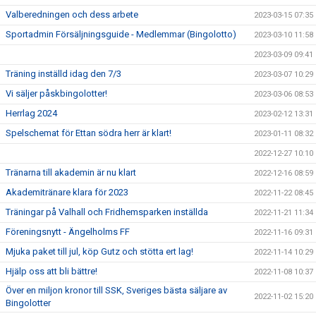
Valberedningen och dess arbete
2023-03-15 07:35
Sportadmin Försäljningsguide - Medlemmar (Bingolotto)
2023-03-10 11:58
2023-03-09 09:41
Träning inställd idag den 7/3
2023-03-07 10:29
Vi säljer påskbingolotter!
2023-03-06 08:53
Herrlag 2024
2023-02-12 13:31
Spelschemat för Ettan södra herr är klart!
2023-01-11 08:32
2022-12-27 10:10
Tränarna till akademin är nu klart
2022-12-16 08:59
Akademitränare klara för 2023
2022-11-22 08:45
Träningar på Valhall och Fridhemsparken inställda
2022-11-21 11:34
Föreningsnytt - Ängelholms FF
2022-11-16 09:31
Mjuka paket till jul, köp Gutz och stötta ert lag!
2022-11-14 10:29
Hjälp oss att bli bättre!
2022-11-08 10:37
Över en miljon kronor till SSK, Sveriges bästa säljare av
2022-11-02 15:20
Bingolotter