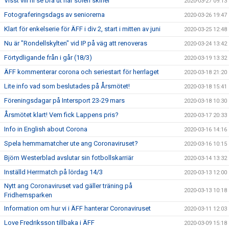
Visst vill ni se bra ut när solen skiner
2020-03-27 09:13
Fotograferingsdags av seniorerna
2020-03-26 19:47
Klart för enkelserie för ÄFF i div 2, start i mitten av juni
2020-03-25 12:48
Nu är "Rondellskylten" vid IP på väg att renoveras
2020-03-24 13:42
Förtydligande från i går (18/3)
2020-03-19 13:32
ÄFF kommenterar corona och seriestart för herrlaget
2020-03-18 21:20
Lite info vad som beslutades på Årsmötet!
2020-03-18 15:41
Föreningsdagar på Intersport 23-29 mars
2020-03-18 10:30
Årsmötet klart! Vem fick Lappens pris?
2020-03-17 20:33
Info in English about Corona
2020-03-16 14:16
Spela hemmamatcher ute ang Coronaviruset?
2020-03-16 10:15
Björn Westerblad avslutar sin fotbollskarriär
2020-03-14 13:32
Inställd Herrmatch på lördag 14/3
2020-03-13 12:00
Nytt ang Coronaviruset vad gäller träning på
2020-03-13 10:18
Fridhemsparken
Information om hur vi i ÄFF hanterar Coronaviruset
2020-03-11 12:03
Love Fredriksson tillbaka i ÄFF
2020-03-09 15:18