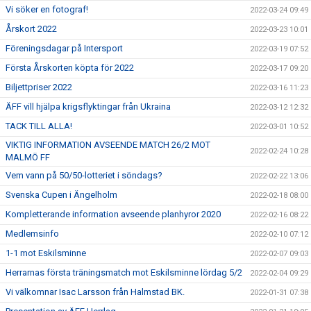
Vi söker en fotograf!
2022-03-24 09:49
Årskort 2022
2022-03-23 10:01
Föreningsdagar på Intersport
2022-03-19 07:52
Första Årskorten köpta för 2022
2022-03-17 09:20
Biljettpriser 2022
2022-03-16 11:23
ÄFF vill hjälpa krigsflyktingar från Ukraina
2022-03-12 12:32
TACK TILL ALLA!
2022-03-01 10:52
VIKTIG INFORMATION AVSEENDE MATCH 26/2 MOT
2022-02-24 10:28
MALMÖ FF
Vem vann på 50/50-lotteriet i söndags?
2022-02-22 13:06
Svenska Cupen i Ängelholm
2022-02-18 08:00
Kompletterande information avseende planhyror 2020
2022-02-16 08:22
Medlemsinfo
2022-02-10 07:12
1-1 mot Eskilsminne
2022-02-07 09:03
Herrarnas första träningsmatch mot Eskilsminne lördag 5/2
2022-02-04 09:29
Vi välkomnar Isac Larsson från Halmstad BK.
2022-01-31 07:38