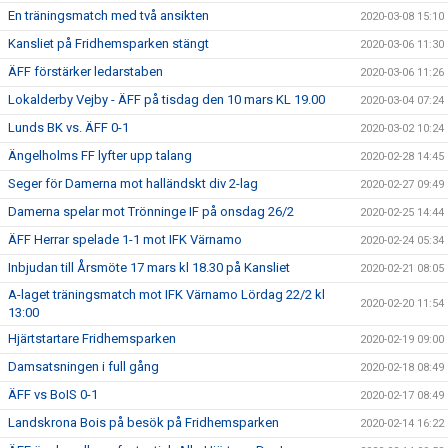
En träningsmatch med två ansikten
2020-03-08 15:10
Kansliet på Fridhemsparken stängt
2020-03-06 11:30
ÄFF förstärker ledarstaben
2020-03-06 11:26
Lokalderby Vejby - ÄFF på tisdag den 10 mars KL 19.00
2020-03-04 07:24
Lunds BK vs. ÄFF 0-1
2020-03-02 10:24
Ängelholms FF lyfter upp talang
2020-02-28 14:45
Seger för Damerna mot halländskt div 2-lag
2020-02-27 09:49
Damerna spelar mot Trönninge IF på onsdag 26/2
2020-02-25 14:44
ÄFF Herrar spelade 1-1 mot IFK Värnamo
2020-02-24 05:34
Inbjudan till Årsmöte 17 mars kl 18.30 på Kansliet
2020-02-21 08:05
A-laget träningsmatch mot IFK Värnamo Lördag 22/2 kl
2020-02-20 11:54
13:00
Hjärtstartare Fridhemsparken
2020-02-19 09:00
Damsatsningen i full gång
2020-02-18 08:49
ÄFF vs BoIS 0-1
2020-02-17 08:49
Landskrona Bois på besök på Fridhemsparken
2020-02-14 16:22