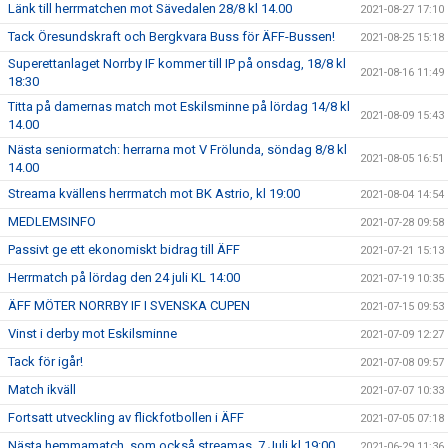
Länk till herrmatchen mot Sävedalen 28/8 kl 14.00
2021-08-27 17:10
Tack Öresundskraft och Bergkvara Buss för ÄFF-Bussen!
2021-08-25 15:18
Superettanlaget Norrby IF kommer till IP på onsdag, 18/8 kl
2021-08-16 11:49
18:30
Titta på damernas match mot Eskilsminne på lördag 14/8 kl
2021-08-09 15:43
14.00
Nästa seniormatch: herrarna mot V Frölunda, söndag 8/8 kl
2021-08-05 16:51
14.00
Streama kvällens herrmatch mot BK Astrio, kl 19:00
2021-08-04 14:54
MEDLEMSINFO
2021-07-28 09:58
Passivt ge ett ekonomiskt bidrag till ÄFF
2021-07-21 15:13
Herrmatch på lördag den 24 juli KL 14:00
2021-07-19 10:35
ÄFF MÖTER NORRBY IF I SVENSKA CUPEN
2021-07-15 09:53
Vinst i derby mot Eskilsminne
2021-07-09 12:27
Tack för igår!
2021-07-08 09:57
Match ikväll
2021-07-07 10:33
Fortsatt utveckling av flickfotbollen i ÄFF
2021-07-05 07:18
Nästa hemmamatch, som också streamas, 7 Juli kl 19:00
2021-06-29 11:36