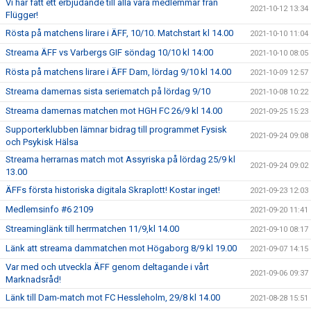
Vi har fått ett erbjudande till alla våra medlemmar från
2021-10-12 13:34
Flügger!
Rösta på matchens lirare i ÄFF, 10/10. Matchstart kl 14.00
2021-10-10 11:04
Streama ÄFF vs Varbergs GIF söndag 10/10 kl 14:00
2021-10-10 08:05
Rösta på matchens lirare i ÄFF Dam, lördag 9/10 kl 14.00
2021-10-09 12:57
Streama damernas sista seriematch på lördag 9/10
2021-10-08 10:22
Streama damernas matchen mot HGH FC 26/9 kl 14.00
2021-09-25 15:23
Supporterklubben lämnar bidrag till programmet Fysisk
2021-09-24 09:08
och Psykisk Hälsa
Streama herrarnas match mot Assyriska på lördag 25/9 kl
2021-09-24 09:02
13.00
ÄFFs första historiska digitala Skraplott! Kostar inget!
2021-09-23 12:03
Medlemsinfo #6 2109
2021-09-20 11:41
Streaminglänk till herrmatchen 11/9,kl 14.00
2021-09-10 08:17
Länk att streama dammatchen mot Högaborg 8/9 kl 19.00
2021-09-07 14:15
Var med och utveckla ÄFF genom deltagande i vårt
2021-09-06 09:37
Marknadsråd!
Länk till Dam-match mot FC Hessleholm, 29/8 kl 14.00
2021-08-28 15:51