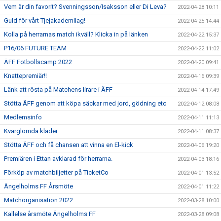
Vem är din favorit? Svenningsson/Isaksson eller Di Leva?
2022-04-28 10:11
Guld för vårt Tjejakademilag!
2022-04-25 14:44
Kolla på herrarnas match ikväll? Klicka in på länken
2022-04-22 15:37
P16/06 FUTURE TEAM
2022-04-22 11:02
ÄFF Fotbollscamp 2022
2022-04-20 09:41
Knattepremiär!!
2022-04-16 09:39
Länk att rösta på Matchens lirare i ÄFF
2022-04-14 17:49
Stötta ÄFF genom att köpa säckar med jord, gödning etc
2022-04-12 08:08
Medlemsinfo
2022-04-11 11:13
Kvarglömda kläder
2022-04-11 08:37
Stötta ÄFF och få chansen att vinna en El-kick
2022-04-06 19:20
Premiären i Ettan avklarad för herrarna.
2022-04-03 18:16
Förköp av matchbiljetter på TicketCo
2022-04-01 13:52
Ängelholms FF Årsmöte
2022-04-01 11:22
Matchorganisation 2022
2022-03-28 10:00
Kallelse årsmöte Ängelholms FF
2022-03-28 09:08