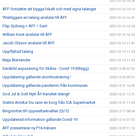
2021-01-23 16:26
ÄFF fortsätter att bygga lokalt och med egna talanger
2021-01-22 10:13
Ytterliggare en talang ansluter till ÄFF
2021-01-16 16:31
Filip Sjöberg + ÄFF = Sant
2021-01-16 16:24
William Kvist ansluter till ÄFF
2021-01-16 16:22
Jacob Olsson ansluter till ÄFF
2021-01-14 11:41
Uppflyttad talang
2021-01-14 11:33
Maja återvänder.
2021-01-13 11:42
Särskild anpassning för Skåne - Covid 19 (tillägg)
2020-12-30 07:56
Uppdatering gällande utomhusträning !
2020-12-29 09:51
Uppdatering gällande pandemin från kommunen
2020-12-21 16:05
God Jul & Gott Nytt År! Kansliet stängt!
2020-12-21 12:31
Grattis Annika! Du vann en korg från ICA Supermarket.
2020-12-21 11:02
Bingolotter till Uppesittarkvällen 23/12
2020-12-17 08:54
Uppdaterad information gällande Covid-19
2020-12-16 07:55
ÄFF presenterar ny P16-tränare
2020-12-09 11:10