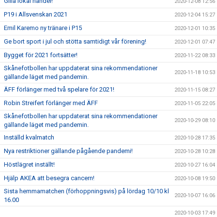
Gilla lokal handel!
2020-12-08 12:56
P19 i Allsvenskan 2021
2020-12-04 15:27
Emil Karemo ny tränare i P15
2020-12-01 10:35
Ge bort sport i jul och stötta samtidigt vår förening!
2020-12-01 07:47
Bygget för 2021 fortsätter!
2020-11-22 08:33
Skånefotbollen har uppdaterat sina rekommendationer
2020-11-18 10:53
gällande läget med pandemin.
ÄFF förlänger med två spelare för 2021!
2020-11-15 08:27
Robin Streifert förlänger med ÄFF
2020-11-05 22:05
Skånefotbollen har uppdaterat sina rekommendationer
2020-10-29 08:10
gällande läget med pandemin.
Inställd kvalmatch
2020-10-28 17:35
Nya restriktioner gällande pågående pandemi!
2020-10-28 10:28
Höstlägret inställt!
2020-10-27 16:04
Hjälp AKEA att besegra cancern!
2020-10-08 19:50
Sista hemmamatchen (förhoppningsvis) på lördag 10/10 kl
2020-10-07 16:06
16.00
2020-10-03 17:49