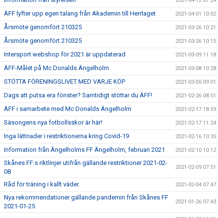
2021-04-12 07:24
ÄFF lyfter upp egen talang från Akademin till Herrlaget
2021-04-01 10:02
Årsmöte genomfört 210325
2021-03-26 10:21
Årsmöte genomfört 210325
2021-03-26 10:15
Intersport webshop för 2021 är uppdaterad
2021-03-09 11:18
ÄFF-Målet på Mc Donalds Ängelholm
2021-03-08 10:28
STÖTTA FÖRENINGSLIVET MED VARJE KÖP
2021-03-05 09:01
Dags att putsa era fönster? Samtidigt stöttar du ÄFF!
2021-02-26 08:51
ÄFF i samarbete med Mc Donalds Ängelholm
2021-02-17 18:59
Säsongens nya fotbollsskor är här!
2021-02-17 11:24
Inga lättnader i restriktionerna kring Covid-19
2021-02-16 10:35
Information från Ängelholms FF Ängelholm, februari 2021
2021-02-10 10:12
Skånes FF:s riktlinjer utifrån gällande restriktioner 2021-02-
2021-02-09 07:51
08
Råd för träning i kallt väder.
2021-02-04 07:47
Nya rekommendationer gällande pandemin från Skånes FF
2021-01-26 07:43
2021-01-25