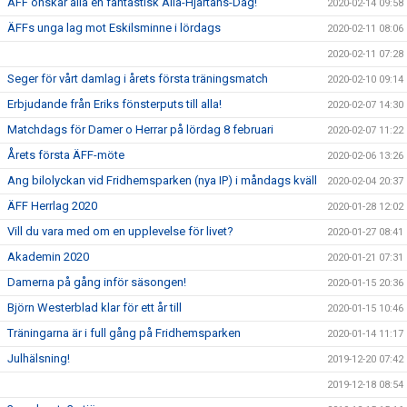
ÄFF önskar alla en fantastisk Alla-Hjärtans-Dag!
2020-02-14 09:58
ÄFFs unga lag mot Eskilsminne i lördags
2020-02-11 08:06
2020-02-11 07:28
Seger för vårt damlag i årets första träningsmatch
2020-02-10 09:14
Erbjudande från Eriks fönsterputs till alla!
2020-02-07 14:30
Matchdags för Damer o Herrar på lördag 8 februari
2020-02-07 11:22
Årets första ÄFF-möte
2020-02-06 13:26
Ang bilolyckan vid Fridhemsparken (nya IP) i måndags kväll
2020-02-04 20:37
ÄFF Herrlag 2020
2020-01-28 12:02
Vill du vara med om en upplevelse för livet?
2020-01-27 08:41
Akademin 2020
2020-01-21 07:31
Damerna på gång inför säsongen!
2020-01-15 20:36
Björn Westerblad klar för ett år till
2020-01-15 10:46
Träningarna är i full gång på Fridhemsparken
2020-01-14 11:17
Julhälsning!
2019-12-20 07:42
2019-12-18 08:54