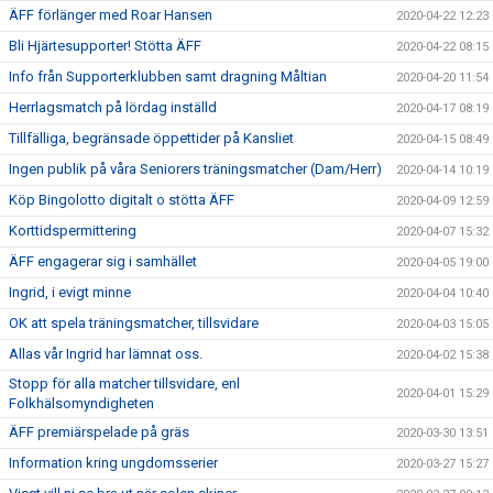
ÄFF förlänger med Roar Hansen
2020-04-22 12:23
Bli Hjärtesupporter! Stötta ÄFF
2020-04-22 08:15
Info från Supporterklubben samt dragning Måltian
2020-04-20 11:54
Herrlagsmatch på lördag inställd
2020-04-17 08:19
Tillfälliga, begränsade öppettider på Kansliet
2020-04-15 08:49
Ingen publik på våra Seniorers träningsmatcher (Dam/Herr)
2020-04-14 10:19
Köp Bingolotto digitalt o stötta ÄFF
2020-04-09 12:59
Korttidspermittering
2020-04-07 15:32
ÄFF engagerar sig i samhället
2020-04-05 19:00
Ingrid, i evigt minne
2020-04-04 10:40
OK att spela träningsmatcher, tillsvidare
2020-04-03 15:05
Allas vår Ingrid har lämnat oss.
2020-04-02 15:38
Stopp för alla matcher tillsvidare, enl
2020-04-01 15:29
Folkhälsomyndigheten
ÄFF premiärspelade på gräs
2020-03-30 13:51
Information kring ungdomsserier
2020-03-27 15:27