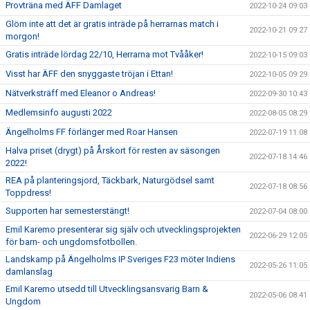
Provträna med ÄFF Damlaget
2022-10-24 09:03
Glöm inte att det är gratis inträde på herrarnas match i
2022-10-21 09:27
morgon!
Gratis inträde lördag 22/10, Herrarna mot Tvååker!
2022-10-15 09:03
Visst har ÄFF den snyggaste tröjan i Ettan!
2022-10-05 09:29
Nätverksträff med Eleanor o Andreas!
2022-09-30 10:43
Medlemsinfo augusti 2022
2022-08-05 08:29
Ängelholms FF förlänger med Roar Hansen
2022-07-19 11:08
Halva priset (drygt) på Årskort för resten av säsongen
2022-07-18 14:46
2022!
REA på planteringsjord, Täckbark, Naturgödsel samt
2022-07-18 08:56
Toppdress!
Supporten har semesterstängt!
2022-07-04 08:00
Emil Karemo presenterar sig själv och utvecklingsprojekten
2022-06-29 12:05
för barn- och ungdomsfotbollen.
Landskamp på Ängelholms IP Sveriges F23 möter Indiens
2022-05-26 11:05
damlanslag
Emil Karemo utsedd till Utvecklingsansvarig Barn &
2022-05-06 08:41
Ungdom