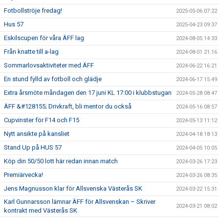
Fotbollströje fredag!
2025-05-06 07:22
Hus 57
2025-04-23 09:37
Eskilscupen för våra ÄFF lag
2024-08-05 14:33
Från knatte till a-lag
2024-08-01 21:16
Sommarlovsaktiviteter med ÄFF
2024-06-22 16:21
En stund fylld av fotboll och glädje
2024-06-17 15:49
Extra årsmöte måndagen den 17 juni KL 17:00 i klubbstugan
2024-05-28 08:47
ÄFF &#128155; Drivkraft, bli mentor du också
2024-05-16 08:57
Cupvinster för F14 och F15
2024-05-13 11:12
Nytt ansikte på kansliet
2024-04-18 18:13
Stand Up på HUS 57
2024-04-05 10:05
Köp din 50/50 lott här redan innan match
2024-03-26 17:23
Premiärvecka!
2024-03-26 08:35
Jens Magnusson klar för Allsvenska Västerås SK
2024-03-22 15:31
Karl Gunnarsson lämnar ÄFF för Allsvenskan – Skriver
2024-03-21 08:02
kontrakt med Västerås SK