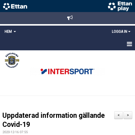
HEM
LOGGA IN
STARTSIDA
NYHETER
ANMÄLAN/REGISTRERING
POLICYS
FÖRKÖP BILJETTER
Uppdaterad information gällande
<
>
LÄNKAR
Covid-19
2020-12-16 07:55