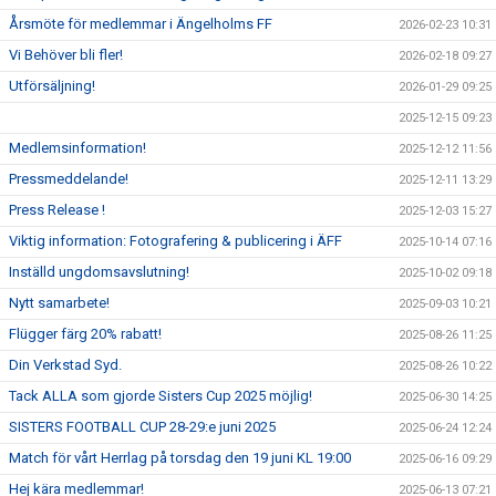
Årsmöte för medlemmar i Ängelholms FF
2026-02-23 10:31
Vi Behöver bli fler!
2026-02-18 09:27
Utförsäljning!
2026-01-29 09:25
2025-12-15 09:23
Medlemsinformation!
2025-12-12 11:56
Pressmeddelande!
2025-12-11 13:29
Press Release !
2025-12-03 15:27
Viktig information: Fotografering & publicering i ÄFF
2025-10-14 07:16
Inställd ungdomsavslutning!
2025-10-02 09:18
Nytt samarbete!
2025-09-03 10:21
Flügger färg 20% rabatt!
2025-08-26 11:25
Din Verkstad Syd.
2025-08-26 10:22
Tack ALLA som gjorde Sisters Cup 2025 möjlig!
2025-06-30 14:25
SISTERS FOOTBALL CUP 28-29:e juni 2025
2025-06-24 12:24
Match för vårt Herrlag på torsdag den 19 juni KL 19:00
2025-06-16 09:29
Hej kära medlemmar!
2025-06-13 07:21