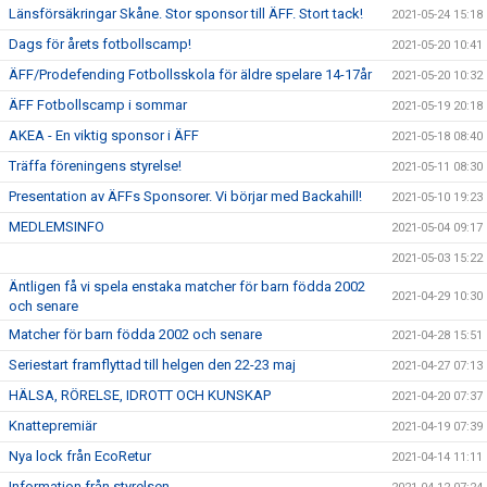
Länsförsäkringar Skåne. Stor sponsor till ÄFF. Stort tack!
2021-05-24 15:18
Dags för årets fotbollscamp!
2021-05-20 10:41
ÄFF/Prodefending Fotbollsskola för äldre spelare 14-17år
2021-05-20 10:32
ÄFF Fotbollscamp i sommar
2021-05-19 20:18
AKEA - En viktig sponsor i ÄFF
2021-05-18 08:40
Träffa föreningens styrelse!
2021-05-11 08:30
Presentation av ÄFFs Sponsorer. Vi börjar med Backahill!
2021-05-10 19:23
MEDLEMSINFO
2021-05-04 09:17
2021-05-03 15:22
Äntligen få vi spela enstaka matcher för barn födda 2002
2021-04-29 10:30
och senare
Matcher för barn födda 2002 och senare
2021-04-28 15:51
Seriestart framflyttad till helgen den 22-23 maj
2021-04-27 07:13
HÄLSA, RÖRELSE, IDROTT OCH KUNSKAP
2021-04-20 07:37
Knattepremiär
2021-04-19 07:39
Nya lock från EcoRetur
2021-04-14 11:11
Information från styrelsen