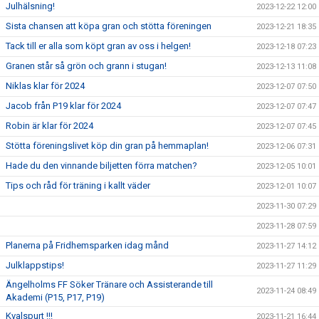
Julhälsning!
2023-12-22 12:00
Sista chansen att köpa gran och stötta föreningen
2023-12-21 18:35
Tack till er alla som köpt gran av oss i helgen!
2023-12-18 07:23
Granen står så grön och grann i stugan!
2023-12-13 11:08
Niklas klar för 2024
2023-12-07 07:50
Jacob från P19 klar för 2024
2023-12-07 07:47
Robin är klar för 2024
2023-12-07 07:45
Stötta föreningslivet köp din gran på hemmaplan!
2023-12-06 07:31
Hade du den vinnande biljetten förra matchen?
2023-12-05 10:01
Tips och råd för träning i kallt väder
2023-12-01 10:07
2023-11-30 07:29
2023-11-28 07:59
Planerna på Fridhemsparken idag månd
2023-11-27 14:12
Julklappstips!
2023-11-27 11:29
Ängelholms FF Söker Tränare och Assisterande till
2023-11-24 08:49
Akademi (P15, P17, P19)
Kvalspurt !!!
2023-11-21 16:44