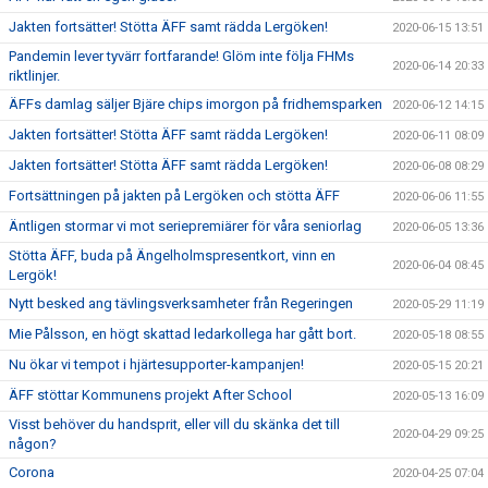
Jakten fortsätter! Stötta ÄFF samt rädda Lergöken!
2020-06-15 13:51
Pandemin lever tyvärr fortfarande! Glöm inte följa FHMs
2020-06-14 20:33
riktlinjer.
ÄFFs damlag säljer Bjäre chips imorgon på fridhemsparken
2020-06-12 14:15
Jakten fortsätter! Stötta ÄFF samt rädda Lergöken!
2020-06-11 08:09
Jakten fortsätter! Stötta ÄFF samt rädda Lergöken!
2020-06-08 08:29
Fortsättningen på jakten på Lergöken och stötta ÄFF
2020-06-06 11:55
Äntligen stormar vi mot seriepremiärer för våra seniorlag
2020-06-05 13:36
Stötta ÄFF, buda på Ängelholmspresentkort, vinn en
2020-06-04 08:45
Lergök!
Nytt besked ang tävlingsverksamheter från Regeringen
2020-05-29 11:19
Mie Pålsson, en högt skattad ledarkollega har gått bort.
2020-05-18 08:55
Nu ökar vi tempot i hjärtesupporter-kampanjen!
2020-05-15 20:21
ÄFF stöttar Kommunens projekt After School
2020-05-13 16:09
Visst behöver du handsprit, eller vill du skänka det till
2020-04-29 09:25
någon?
Corona
2020-04-25 07:04