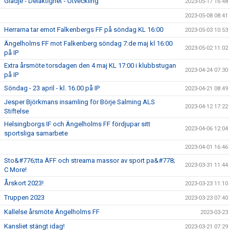
Glädje - Delaktighet - Utveckling
2023-05-17 16:48
2023-05-08 08:41
Herrarna tar emot Falkenbergs FF på söndag KL 16:00
2023-05-03 10:53
Ängelholms FF mot Falkenberg söndag 7:de maj kl 16:00
2023-05-02 11:02
på IP
Extra årsmöte torsdagen den 4 maj KL 17:00 i klubbstugan
2023-04-24 07:30
på IP
Söndag - 23 april - kl. 16.00 på IP
2023-04-21 08:49
Jesper Björkmans insamling för Börje Salming ALS
2023-04-12 17:22
Stiftelse
Helsingborgs IF och Ängelholms FF fördjupar sitt
2023-04-06 12:04
sportsliga samarbete
2023-04-01 16:46
Sto&#776;tta ÄFF och streama massor av sport pa&#778;
2023-03-31 11:44
C More!
Årskort 2023!
2023-03-23 11:10
Truppen 2023
2023-03-23 07:40
Kallelse årsmöte Ängelholms FF
2023-03-23
Kansliet stängt idag!
2023-03-21 07:29