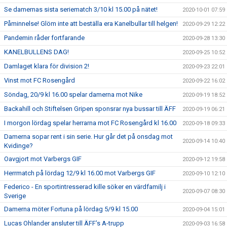
Se damernas sista seriematch 3/10 kl 15.00 på nätet!
2020-10-01 07:59
Påminnelse! Glöm inte att beställa era Kanelbullar till helgen!
2020-09-29 12:22
Pandemin råder fortfarande
2020-09-28 13:30
KANELBULLENS DAG!
2020-09-25 10:52
Damlaget klara för division 2!
2020-09-23 22:01
Vinst mot FC Rosengård
2020-09-22 16:02
Söndag, 20/9 kl 16.00 spelar damerna mot Nike
2020-09-19 18:52
Backahill och Stiftelsen Gripen sponsrar nya bussar till ÄFF
2020-09-19 06:21
I morgon lördag spelar herrarna mot FC Rosengård kl 16.00
2020-09-18 09:33
Damerna sopar rent i sin serie. Hur går det på onsdag mot
2020-09-14 10:40
Kvidinge?
Oavgjort mot Varbergs GIF
2020-09-12 19:58
Herrmatch på lördag 12/9 kl 16.00 mot Varbergs GIF
2020-09-10 12:10
Federico - En sportintresserad kille söker en värdfamilj i
2020-09-07 08:30
Sverige
Damerna möter Fortuna på lördag 5/9 kl 15.00
2020-09-04 15:01
Lucas Ohlander ansluter till ÄFF’s A-trupp
2020-09-03 16:58