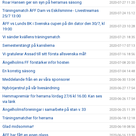
Roar Hansen ger sin syn på herrarnas säsong
2020-07-27 11:20
Träningsmatch ÄFF Dam vs Eskilsminne - Livestreamas
2020-07-24 15:12
25/7 13:00
ÄFF vs Lunds BK i Svenska cupen på din dator den 30/7, kl
2020-07-23 10:28
19:00
Vi sänder kvällens träningsmatch
2020-07-21 18:35
Semesterstängt på kanslierna
2020-07-17 07:13
Vi gratulerar Assad till sitt första allsvenska mål!
2020-07-16 18:56
Ängelholms FF förstärker inför hösten
2020-07-08 20:50
En konstig säsong
2020-07-04 14:48
Meddelande från en av våra sponsorer
2020-06-30 13:04
Nybörjarstrul på vår livesändning
2020-06-27 17:54
Hemmapremiär för herrarna lördag 27/6 kl 16.00. Kan ses
2020-06-26 17:54
via länk
Ängelholmsföreningar i samarbete på stan v. 33
2020-06-25 11:39
Träningsmatcher för herrarna
2020-06-18 12:18
Glad midsommar!
2020-06-18 08:56
ÄFF har fått en egen glass.
2020-06-16 13:30