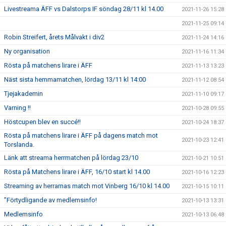
Livestreama ÄFF vs Dalstorps IF söndag 28/11 kl 14.00
2021-11-26 15:28
2021-11-25 09:14
Robin Streifert, årets Målvakt i div2
2021-11-24 14:16
Ny organisation
2021-11-16 11:34
Rösta på matchens lirare i ÄFF
2021-11-13 13:23
Näst sista hemmamatchen, lördag 13/11 kl 14:00
2021-11-12 08:54
Tjejakademin
2021-11-10 09:17
Varning !!
2021-10-28 09:55
Höstcupen blev en succé!!
2021-10-24 18:37
Rösta på matchens lirare i ÄFF på dagens match mot
2021-10-23 12:41
Torslanda.
Länk att streama herrmatchen på lördag 23/10
2021-10-21 10:51
Rösta på Matchens lirare i ÄFF, 16/10 start kl 14.00
2021-10-16 12:23
Streaming av herrarnas match mot Vinberg 16/10 kl 14.00
2021-10-15 10:11
”Förtydligande av medlemsinfo!
2021-10-13 13:31
Medlemsinfo
2021-10-13 06:48