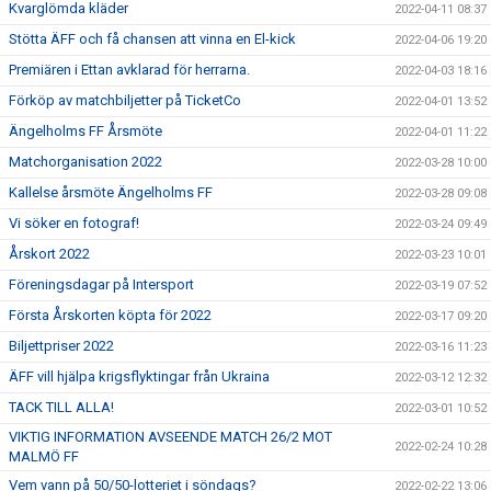
Kvarglömda kläder
2022-04-11 08:37
Stötta ÄFF och få chansen att vinna en El-kick
2022-04-06 19:20
Premiären i Ettan avklarad för herrarna.
2022-04-03 18:16
Förköp av matchbiljetter på TicketCo
2022-04-01 13:52
Ängelholms FF Årsmöte
2022-04-01 11:22
Matchorganisation 2022
2022-03-28 10:00
Kallelse årsmöte Ängelholms FF
2022-03-28 09:08
Vi söker en fotograf!
2022-03-24 09:49
Årskort 2022
2022-03-23 10:01
Föreningsdagar på Intersport
2022-03-19 07:52
Första Årskorten köpta för 2022
2022-03-17 09:20
Biljettpriser 2022
2022-03-16 11:23
ÄFF vill hjälpa krigsflyktingar från Ukraina
2022-03-12 12:32
TACK TILL ALLA!
2022-03-01 10:52
VIKTIG INFORMATION AVSEENDE MATCH 26/2 MOT
2022-02-24 10:28
MALMÖ FF
Vem vann på 50/50-lotteriet i söndags?
2022-02-22 13:06