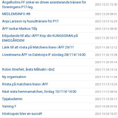
Ängelholms FF söker en driven assisterande tränare för
2021-12-21 15:30
föreningens P17-lag
MEDLEMSINFO #8
2021-12-20 08:01
Anja Larsson ny huvudtränare för P17
2021-12-15 16:29
ÄFF tackar Markus Tilly
2021-12-12 08:00
Erbjudande till alla i ÄFF! Köp din KUNGSGRAN på
2021-11-30 10:17
ENKEGÅRDEN!
Länk till att rösta på Matchens lirare i ÄFF 29/11
2021-11-28 12:12
Livestreama ÄFF vs Dalstorps IF söndag 28/11 kl 14.00
2021-11-26 15:28
2021-11-25 09:14
Robin Streifert, årets Målvakt i div2
2021-11-24 14:16
Ny organisation
2021-11-16 11:34
Rösta på matchens lirare i ÄFF
2021-11-13 13:23
Näst sista hemmamatchen, lördag 13/11 kl 14:00
2021-11-12 08:54
Tjejakademin
2021-11-10 09:17
Varning !!
2021-10-28 09:55
Höstcupen blev en succé!!
2021-10-24 18:37