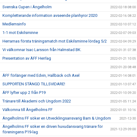
Svenska Cupen i Ängelholm
2022-02-18 08:00
Kompletterande information avseende planhyror 2020
2022-02-16 08:22
Medlemsinfo
2022-02-10 07:12
1-1 mot Eskilsminne
2022-02-07 09:03
Herrarnas första träningsmatch mot Eskilsminne lördag 5/2
2022-02-04 09:29
Vi välkomnar Isac Larsson från Halmstad BK.
2022-01-31 07:38
Presentation av ÄFF Herrlag
2022-01-21 10:05
2022-01-20 08:48
ÄFF förlänger med Edvin, Hallbäck och Axel
2022-01-14 08:01
SUPPORTEN STÄNGD TILLSVIDARE!
2022-01-13 07:47
ÄFF lyfter upp 2 från P19
2022-01-10 09:20
Tränare till Akademi och Ungdom 2022
2022-01-05 11:24
Välkomna till Ängelholms FF
2022-01-01 10:16
Ängelholms FF söker en Utvecklingsansvarig Barn & Ungdom
2021-12-30
Ängelholms FF söker en driven huvudansvarig tränare för
2021-12-29 09:00
föreningens P19-lag