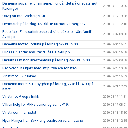
Damerna sopar rent i sin serie. Hur går det på onsdag mot
2020-09-14 10:40
Kvidinge?
Oavgjort mot Varbergs GIF
2020-09-12 19:58
Herrmatch på lördag 12/9 kl 16.00 mot Varbergs GIF
2020-09-10 12:10
Federico - En sportintresserad kille söker en värdfamilj i
2020-09-07 08:30
Sverige
Damerna möter Fortuna på lördag 5/9 kl 15.00
2020-09-04 15:01
Lucas Ohlander ansluter till ÄFF’s A-trupp
2020-09-03 16:58
Herrarnas match livestreamas på lördag 29/8 kl 16.00
2020-08-27 08:38
Behöver ni ha hjälp med att putsa era fönster?
2020-08-25 10:58
Vinst mot IFK Malmö
2020-08-24 15:32
Damerna möter Kullabygden på lördag, 22/8 kl 14.00 på
2020-08-21 12:42
nätet
Vinst mot Prespa Birlik
2020-08-17 11:31
Vilken helg för ÄFFs seniorlag samt P19!
2020-08-17 08:21
Vinst i sommarhetta!
2020-08-11 15:50
Nya riktlinjer från SvFF ang publik på våra matcher
2020-08-11 12:55