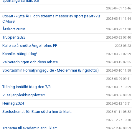
sportsliga samarbete
2023-04-01 16:46
Sto&#776;tta ÄFF och streama massor av sport pa&#778;
2023-03-31 11:44
C More!
Årskort 2023!
2023-03-23 11:10
Truppen 2023
2023-03-23 07:40
Kallelse årsmöte Ängelholms FF
2023-03-23
Kansliet stängt idag!
2023-03-21 07:29
Valberedningen och dess arbete
2023-03-15 07:35
Sportadmin Försäljningsguide - Medlemmar (Bingolotto)
2023-03-10 11:58
2023-03-09 09:41
Träning inställd idag den 7/3
2023-03-07 10:29
Vi säljer påskbingolotter!
2023-03-06 08:53
Herrlag 2024
2023-02-12 13:31
Spelschemat för Ettan södra herr är klart!
2023-01-11 08:32
2022-12-27 10:10
Tränarna till akademin är nu klart
2022-12-16 08:59