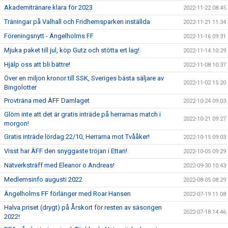
Akademitränare klara för 2023
2022-11-22 08:45
Träningar på Valhall och Fridhemsparken inställda
2022-11-21 11:34
Föreningsnytt - Ängelholms FF
2022-11-16 09:31
Mjuka paket till jul, köp Gutz och stötta ert lag!
2022-11-14 10:29
Hjälp oss att bli bättre!
2022-11-08 10:37
Över en miljon kronor till SSK, Sveriges bästa säljare av
2022-11-02 15:20
Bingolotter
Provträna med ÄFF Damlaget
2022-10-24 09:03
Glöm inte att det är gratis inträde på herrarnas match i
2022-10-21 09:27
morgon!
Gratis inträde lördag 22/10, Herrarna mot Tvååker!
2022-10-15 09:03
Visst har ÄFF den snyggaste tröjan i Ettan!
2022-10-05 09:29
Nätverksträff med Eleanor o Andreas!
2022-09-30 10:43
Medlemsinfo augusti 2022
2022-08-05 08:29
Ängelholms FF förlänger med Roar Hansen
2022-07-19 11:08
Halva priset (drygt) på Årskort för resten av säsongen
2022-07-18 14:46
2022!