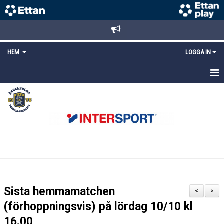
HEM
LOGGA IN
STARTSIDA
NYHETER
ANMÄLAN/REGISTRERING
POLICYS
FÖRKÖP BILJETTER
Sista hemmamatchen
<
>
LÄNKAR
(förhoppningsvis) på lördag 10/10 kl
16.00