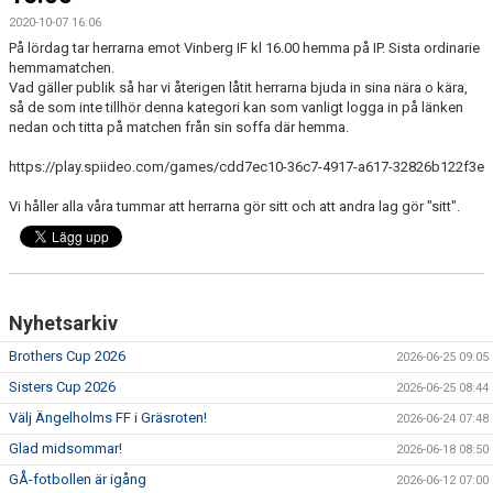
2020-10-07 16:06
MEDLEMS OCH TRÄNINGSAVGIFTER
På lördag tar herrarna emot Vinberg IF kl 16.00 hemma på IP. Sista ordinarie
hemmamatchen.
Vad gäller publik så har vi återigen låtit herrarna bjuda in sina nära o kära,
så de som inte tillhör denna kategori kan som vanligt logga in på länken
nedan och titta på matchen från sin soffa där hemma.
https://play.spiideo.com/games/cdd7ec10-36c7-4917-a617-32826b122f3e
Vi håller alla våra tummar att herrarna gör sitt och att andra lag gör "sitt".
Nyhetsarkiv
Brothers Cup 2026
2026-06-25 09:05
Sisters Cup 2026
2026-06-25 08:44
Välj Ängelholms FF i Gräsroten!
2026-06-24 07:48
Glad midsommar!
2026-06-18 08:50
GÅ-fotbollen är igång
2026-06-12 07:00