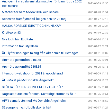
Äntligen få vi spela enstaka matcher för barn födda 2002
2021-04-29 10:30
och senare
Matcher för barn födda 2002 och senare
2021-04-28 15:51
Seriestart framflyttad till helgen den 22-23 maj
2021-04-27 07:13
HÄLSA, RÖRELSE, IDROTT OCH KUNSKAP
2021-04-20 07:37
Knattepremiär
2021-04-19 07:39
Nya lock från EcoRetur
2021-04-14 11:11
Information från styrelsen
2021-04-12 07:24
ÄFF lyfter upp egen talang från Akademin till Herrlaget
2021-04-01 10:02
Årsmöte genomfört 210325
2021-03-26 10:21
Årsmöte genomfört 210325
2021-03-26 10:15
Intersport webshop för 2021 är uppdaterad
2021-03-09 11:18
ÄFF-Målet på Mc Donalds Ängelholm
2021-03-08 10:28
STÖTTA FÖRENINGSLIVET MED VARJE KÖP
2021-03-05 09:01
Dags att putsa era fönster? Samtidigt stöttar du ÄFF!
2021-02-26 08:51
ÄFF i samarbete med Mc Donalds Ängelholm
2021-02-17 18:59
Säsongens nya fotbollsskor är här!
2021-02-17 11:24