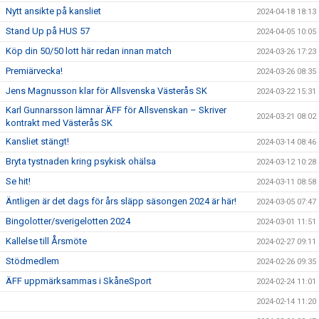
Nytt ansikte på kansliet
2024-04-18 18:13
Stand Up på HUS 57
2024-04-05 10:05
Köp din 50/50 lott här redan innan match
2024-03-26 17:23
Premiärvecka!
2024-03-26 08:35
Jens Magnusson klar för Allsvenska Västerås SK
2024-03-22 15:31
Karl Gunnarsson lämnar ÄFF för Allsvenskan – Skriver
2024-03-21 08:02
kontrakt med Västerås SK
Kansliet stängt!
2024-03-14 08:46
Bryta tystnaden kring psykisk ohälsa
2024-03-12 10:28
Se hit!
2024-03-11 08:58
Äntligen är det dags för års släpp säsongen 2024 är här!
2024-03-05 07:47
Bingolotter/sverigelotten 2024
2024-03-01 11:51
Kallelse till Årsmöte
2024-02-27 09:11
Stödmedlem
2024-02-26 09:35
ÄFF uppmärksammas i SkåneSport
2024-02-24 11:01
2024-02-14 11:20