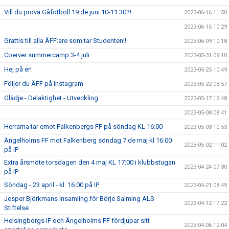
Vill du prova Gåfotboll 19:de juni 10-11:30?!
2023-06-16 11:50
2023-06-15 10:29
Grattis till alla ÄFF:are som tar Studenten!!
2023-06-09 10:18
Coerver summercamp 3-4 juli
2023-05-31 09:10
Hej på er!
2023-05-25 10:49
Följer du ÄFF på Instagram
2023-05-22 08:57
Glädje - Delaktighet - Utveckling
2023-05-17 16:48
2023-05-08 08:41
Herrarna tar emot Falkenbergs FF på söndag KL 16:00
2023-05-03 10:53
Ängelholms FF mot Falkenberg söndag 7:de maj kl 16:00
2023-05-02 11:02
på IP
Extra årsmöte torsdagen den 4 maj KL 17:00 i klubbstugan
2023-04-24 07:30
på IP
Söndag - 23 april - kl. 16.00 på IP
2023-04-21 08:49
Jesper Björkmans insamling för Börje Salming ALS
2023-04-12 17:22
Stiftelse
Helsingborgs IF och Ängelholms FF fördjupar sitt
2023-04-06 12:04