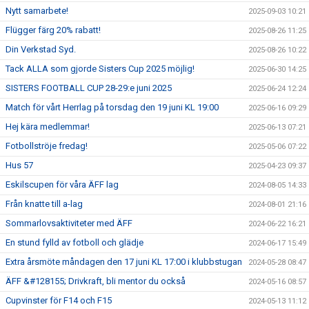
Nytt samarbete!
2025-09-03 10:21
Flügger färg 20% rabatt!
2025-08-26 11:25
Din Verkstad Syd.
2025-08-26 10:22
Tack ALLA som gjorde Sisters Cup 2025 möjlig!
2025-06-30 14:25
SISTERS FOOTBALL CUP 28-29:e juni 2025
2025-06-24 12:24
Match för vårt Herrlag på torsdag den 19 juni KL 19:00
2025-06-16 09:29
Hej kära medlemmar!
2025-06-13 07:21
Fotbollströje fredag!
2025-05-06 07:22
Hus 57
2025-04-23 09:37
Eskilscupen för våra ÄFF lag
2024-08-05 14:33
Från knatte till a-lag
2024-08-01 21:16
Sommarlovsaktiviteter med ÄFF
2024-06-22 16:21
En stund fylld av fotboll och glädje
2024-06-17 15:49
Extra årsmöte måndagen den 17 juni KL 17:00 i klubbstugan
2024-05-28 08:47
ÄFF &#128155; Drivkraft, bli mentor du också
2024-05-16 08:57
Cupvinster för F14 och F15
2024-05-13 11:12