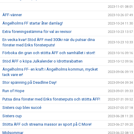
2023-11-01 08:01
ÄFF-vänner
2023-10-26 07:49
Ängelholms FF startar åter damlag!
2023-10-24 11:30
Extra föreningsstämma för val av revisor
2023-10-23 13:57
En vecka kvar! Stöd ÄFF med 300kr när du putsar dina
2023-10-23 10:33
fönster med Eriks fönsterputs!
Förboka din gran och stötta ÄFF och samhället i stort!
2023-10-16 09:16
Stöd ÄFF o köpa Julkalender o Idrottsrabatten
2023-10-12 09:56
Ängelholms FF- en kraft i Ängelholms kommun, mycket
2023-09-06 09:19
tack vare er!
Stor spänning på Deadline Day!
2023-09-04 09:34
Run of Hope
2023-09-01 09:33
Putsa dina fönster med Eriks fönsterputs och stötta ÄFF!
2023-07-31 09:52
Sisters cup blev succé
2023-07-05 07:18
Sisters cup
2023-06-28 11:20
Stötta ÄFF och streama massor av sport på C More!
2023-06-27 09:20
Midsommar
2023-06-22 08:13