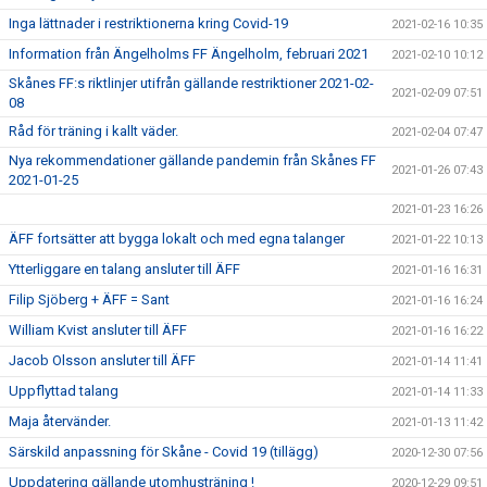
Inga lättnader i restriktionerna kring Covid-19
2021-02-16 10:35
Information från Ängelholms FF Ängelholm, februari 2021
2021-02-10 10:12
Skånes FF:s riktlinjer utifrån gällande restriktioner 2021-02-
2021-02-09 07:51
08
Råd för träning i kallt väder.
2021-02-04 07:47
Nya rekommendationer gällande pandemin från Skånes FF
2021-01-26 07:43
2021-01-25
2021-01-23 16:26
ÄFF fortsätter att bygga lokalt och med egna talanger
2021-01-22 10:13
Ytterliggare en talang ansluter till ÄFF
2021-01-16 16:31
Filip Sjöberg + ÄFF = Sant
2021-01-16 16:24
William Kvist ansluter till ÄFF
2021-01-16 16:22
Jacob Olsson ansluter till ÄFF
2021-01-14 11:41
Uppflyttad talang
2021-01-14 11:33
Maja återvänder.
2021-01-13 11:42
Särskild anpassning för Skåne - Covid 19 (tillägg)
2020-12-30 07:56
Uppdatering gällande utomhusträning !
2020-12-29 09:51