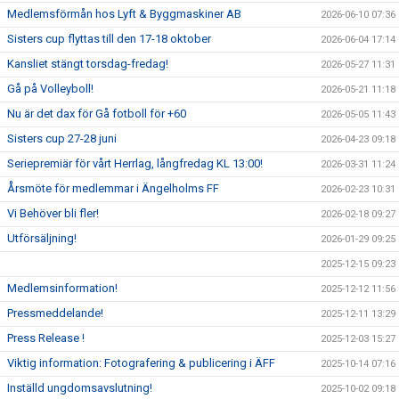
Medlemsförmån hos Lyft & Byggmaskiner AB
2026-06-10 07:36
Sisters cup flyttas till den 17-18 oktober
2026-06-04 17:14
Kansliet stängt torsdag-fredag!
2026-05-27 11:31
Gå på Volleyboll!
2026-05-21 11:18
Nu är det dax för Gå fotboll för +60
2026-05-05 11:43
Sisters cup 27-28 juni
2026-04-23 09:18
Seriepremiär för vårt Herrlag, långfredag KL 13:00!
2026-03-31 11:24
Årsmöte för medlemmar i Ängelholms FF
2026-02-23 10:31
Vi Behöver bli fler!
2026-02-18 09:27
Utförsäljning!
2026-01-29 09:25
2025-12-15 09:23
Medlemsinformation!
2025-12-12 11:56
Pressmeddelande!
2025-12-11 13:29
Press Release !
2025-12-03 15:27
Viktig information: Fotografering & publicering i ÄFF
2025-10-14 07:16
Inställd ungdomsavslutning!
2025-10-02 09:18