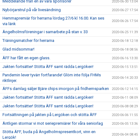
Meddelande från en av våra sponsorer
2020-06-30 13:04
Nybörjarstrul på vår livesändning
2020-06-27 17:54
Hemmapremiär för herrarna lördag 27/6 kl 16.00. Kan ses
2020-06-26 17:54
via länk
Ängelholmsföreningar i samarbete på stan v. 33
2020-06-25 11:39
Träningsmatcher för herrarna
2020-06-18 12:18
Glad midsommar!
2020-06-18 08:56
ÄFF har fått en egen glass.
2020-06-16 13:30
Jakten fortsätter! Stötta ÄFF samt rädda Lergöken!
2020-06-15 13:51
Pandemin lever tyvärr fortfarande! Glöm inte följa FHMs
2020-06-14 20:33
riktlinjer.
ÄFFs damlag säljer Bjäre chips imorgon på fridhemsparken
2020-06-12 14:15
Jakten fortsätter! Stötta ÄFF samt rädda Lergöken!
2020-06-11 08:09
Jakten fortsätter! Stötta ÄFF samt rädda Lergöken!
2020-06-08 08:29
Fortsättningen på jakten på Lergöken och stötta ÄFF
2020-06-06 11:55
Äntligen stormar vi mot seriepremiärer för våra seniorlag
2020-06-05 13:36
Stötta ÄFF, buda på Ängelholmspresentkort, vinn en
2020-06-04 08:45
Lergök!