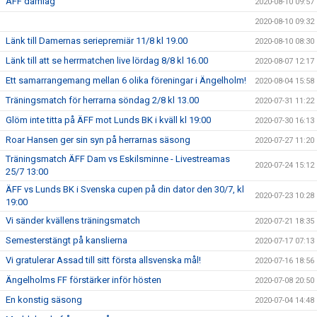
ÄFF damlag
2020-08-10 09:57
2020-08-10 09:32
Länk till Damernas seriepremiär 11/8 kl 19.00
2020-08-10 08:30
Länk till att se herrmatchen live lördag 8/8 kl 16.00
2020-08-07 12:17
Ett samarrangemang mellan 6 olika föreningar i Ängelholm!
2020-08-04 15:58
Träningsmatch för herrarna söndag 2/8 kl 13.00
2020-07-31 11:22
Glöm inte titta på ÄFF mot Lunds BK i kväll kl 19:00
2020-07-30 16:13
Roar Hansen ger sin syn på herrarnas säsong
2020-07-27 11:20
Träningsmatch ÄFF Dam vs Eskilsminne - Livestreamas
2020-07-24 15:12
25/7 13:00
ÄFF vs Lunds BK i Svenska cupen på din dator den 30/7, kl
2020-07-23 10:28
19:00
Vi sänder kvällens träningsmatch
2020-07-21 18:35
Semesterstängt på kanslierna
2020-07-17 07:13
Vi gratulerar Assad till sitt första allsvenska mål!
2020-07-16 18:56
Ängelholms FF förstärker inför hösten
2020-07-08 20:50
En konstig säsong
2020-07-04 14:48