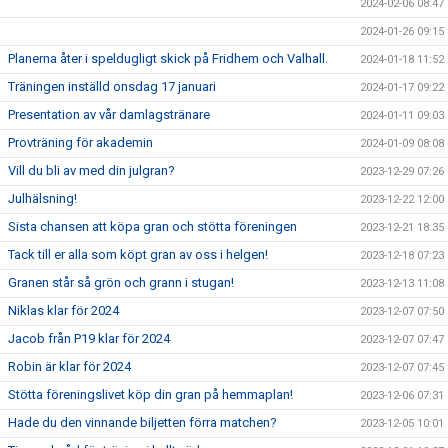
2024-02-06 08:47
2024-01-26 09:15
Planerna åter i speldugligt skick på Fridhem och Valhall.
2024-01-18 11:52
Träningen inställd onsdag 17 januari
2024-01-17 09:22
Presentation av vår damlagstränare
2024-01-11 09:03
Provträning för akademin
2024-01-09 08:08
Vill du bli av med din julgran?
2023-12-29 07:26
Julhälsning!
2023-12-22 12:00
Sista chansen att köpa gran och stötta föreningen
2023-12-21 18:35
Tack till er alla som köpt gran av oss i helgen!
2023-12-18 07:23
Granen står så grön och grann i stugan!
2023-12-13 11:08
Niklas klar för 2024
2023-12-07 07:50
Jacob från P19 klar för 2024
2023-12-07 07:47
Robin är klar för 2024
2023-12-07 07:45
Stötta föreningslivet köp din gran på hemmaplan!
2023-12-06 07:31
Hade du den vinnande biljetten förra matchen?
2023-12-05 10:01