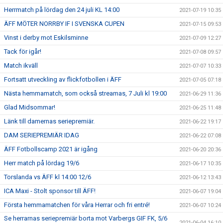
Herrmatch på lördag den 24 juli KL 14:00
2021-07-19 10:35
ÄFF MÖTER NORRBY IF I SVENSKA CUPEN
2021-07-15 09:53
Vinst i derby mot Eskilsminne
2021-07-09 12:27
Tack för igår!
2021-07-08 09:57
Match ikväll
2021-07-07 10:33
Fortsatt utveckling av flickfotbollen i ÄFF
2021-07-05 07:18
Nästa hemmamatch, som också streamas, 7 Juli kl 19:00
2021-06-29 11:36
Glad Midsommar!
2021-06-25 11:48
Länk till damernas seriepremiär.
2021-06-22 19:17
DAM SERIEPREMIÄR IDAG
2021-06-22 07:08
ÄFF Fotbollscamp 2021 är igång
2021-06-20 20:36
Herr match på lördag 19/6
2021-06-17 10:35
Torslanda vs ÄFF kl 14:00 12/6
2021-06-12 13:43
ICA Maxi - Stolt sponsor till ÄFF!
2021-06-07 19:04
Första hemmamatchen för våra Herrar och fri entré!
2021-06-07 10:24
Se herrarnas seriepremiär borta mot Varbergs GIF FK, 5/6
2021-06-04 16:10