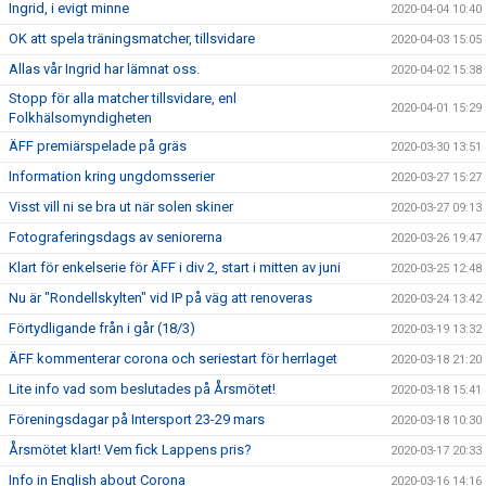
Ingrid, i evigt minne
2020-04-04 10:40
OK att spela träningsmatcher, tillsvidare
2020-04-03 15:05
Allas vår Ingrid har lämnat oss.
2020-04-02 15:38
Stopp för alla matcher tillsvidare, enl
2020-04-01 15:29
Folkhälsomyndigheten
ÄFF premiärspelade på gräs
2020-03-30 13:51
Information kring ungdomsserier
2020-03-27 15:27
Visst vill ni se bra ut när solen skiner
2020-03-27 09:13
Fotograferingsdags av seniorerna
2020-03-26 19:47
Klart för enkelserie för ÄFF i div 2, start i mitten av juni
2020-03-25 12:48
Nu är "Rondellskylten" vid IP på väg att renoveras
2020-03-24 13:42
Förtydligande från i går (18/3)
2020-03-19 13:32
ÄFF kommenterar corona och seriestart för herrlaget
2020-03-18 21:20
Lite info vad som beslutades på Årsmötet!
2020-03-18 15:41
Föreningsdagar på Intersport 23-29 mars
2020-03-18 10:30
Årsmötet klart! Vem fick Lappens pris?
2020-03-17 20:33
Info in English about Corona
2020-03-16 14:16