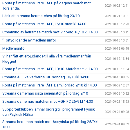
Rösta på matchens lirare i ÄFF på dagens match mot
2021-10-23 12:41
Torslanda.
Länk att streama herrmatchen på lördag 23/10
2021-10-21 10:51
Rösta på Matchens lirare i ÄFF, 16/10 start kl 14.00
2021-10-16 12:23
Streaming av herrarnas match mot Vinberg 16/10 kl 14.00
2021-10-15 10:11
”Förtydligande av medlemsinfo!
2021-10-13 13:31
Medlemsinfo
2021-10-13 06:48
Vi har fått ett erbjudande till alla våra medlemmar från
2021-10-12 13:34
Flügger!
Rösta på matchens lirare i ÄFF, 10/10. Matchstart kl 14.00
2021-10-10 11:04
Streama ÄFF vs Varbergs GIF söndag 10/10 kl 14:00
2021-10-10 08:05
Rösta på matchens lirare i ÄFF Dam, lördag 9/10 kl 14.00
2021-10-09 12:57
Streama damernas sista seriematch på lördag 9/10
2021-10-08 10:22
Streama damernas matchen mot HGH FC 26/9 kl 14.00
2021-09-25 15:23
Supporterklubben lämnar bidrag till programmet Fysisk
2021-09-24 09:08
och Psykisk Hälsa
Streama herrarnas match mot Assyriska på lördag 25/9 kl
2021-09-24 09:02
13.00