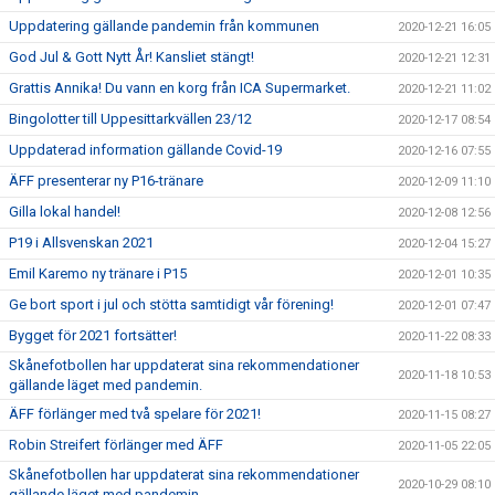
Uppdatering gällande pandemin från kommunen
2020-12-21 16:05
God Jul & Gott Nytt År! Kansliet stängt!
2020-12-21 12:31
Grattis Annika! Du vann en korg från ICA Supermarket.
2020-12-21 11:02
Bingolotter till Uppesittarkvällen 23/12
2020-12-17 08:54
Uppdaterad information gällande Covid-19
2020-12-16 07:55
ÄFF presenterar ny P16-tränare
2020-12-09 11:10
Gilla lokal handel!
2020-12-08 12:56
P19 i Allsvenskan 2021
2020-12-04 15:27
Emil Karemo ny tränare i P15
2020-12-01 10:35
Ge bort sport i jul och stötta samtidigt vår förening!
2020-12-01 07:47
Bygget för 2021 fortsätter!
2020-11-22 08:33
Skånefotbollen har uppdaterat sina rekommendationer
2020-11-18 10:53
gällande läget med pandemin.
ÄFF förlänger med två spelare för 2021!
2020-11-15 08:27
Robin Streifert förlänger med ÄFF
2020-11-05 22:05
Skånefotbollen har uppdaterat sina rekommendationer
2020-10-29 08:10
gällande läget med pandemin.