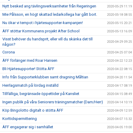
Nytt besked ang tävlingsverksamheter från Regeringen
2020-05-29 11:19
Mie Pålsson, en högt skattad ledarkollega har gått bort.
2020-05-18 08:55
Nu ökar vi tempot i hjärtesupporter-kampanjen!
2020-05-15 20:21
ÄFF stöttar Kommunens projekt After School
2020-05-13 16:09
Visst behöver du handsprit, eller vill du skänka det till
2020-04-29 09:25
någon?
Corona
2020-04-25 07:04
ÄFF förlänger med Roar Hansen
2020-04-22 12:23
Bli Hjärtesupporter! Stötta ÄFF
2020-04-22 08:15
Info från Supporterklubben samt dragning Måltian
2020-04-20 11:54
Herrlagsmatch på lördag inställd
2020-04-17 08:19
Tillfälliga, begränsade öppettider på Kansliet
2020-04-15 08:49
Ingen publik på våra Seniorers träningsmatcher (Dam/Herr)
2020-04-14 10:19
Köp Bingolotto digitalt o stötta ÄFF
2020-04-09 12:59
Korttidspermittering
2020-04-07 15:32
ÄFF engagerar sig i samhället
2020-04-05 19:00