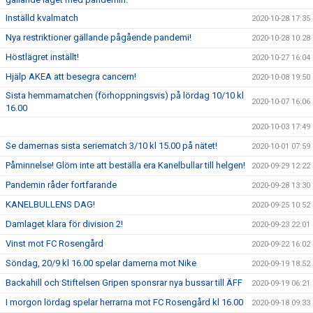
Inställd kvalmatch
2020-10-28 17:35
Nya restriktioner gällande pågående pandemi!
2020-10-28 10:28
Höstlägret inställt!
2020-10-27 16:04
Hjälp AKEA att besegra cancern!
2020-10-08 19:50
Sista hemmamatchen (förhoppningsvis) på lördag 10/10 kl
2020-10-07 16:06
16.00
2020-10-03 17:49
Se damernas sista seriematch 3/10 kl 15.00 på nätet!
2020-10-01 07:59
Påminnelse! Glöm inte att beställa era Kanelbullar till helgen!
2020-09-29 12:22
Pandemin råder fortfarande
2020-09-28 13:30
KANELBULLENS DAG!
2020-09-25 10:52
Damlaget klara för division 2!
2020-09-23 22:01
Vinst mot FC Rosengård
2020-09-22 16:02
Söndag, 20/9 kl 16.00 spelar damerna mot Nike
2020-09-19 18:52
Backahill och Stiftelsen Gripen sponsrar nya bussar till ÄFF
2020-09-19 06:21
I morgon lördag spelar herrarna mot FC Rosengård kl 16.00
2020-09-18 09:33