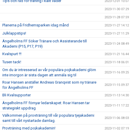
Tips och råd för träning i kallt väder
2023-12-01 10:07
2023-11-30 07:29
2023-11-28 07:59
Planerna på Fridhemsparken idag månd
2023-11-27 14:12
Julklappstips!
2023-11-27 11:29
Ängelholms FF Söker Tränare och Assisterande till
2023-11-24 08:49
Akademi (P15, P17, P19)
Kvalspurt !!!
2023-11-21 16:44
Tusen tack!
2023-11-18 06:01
Om du är intresserad av vår populära pojkakademi glöm
2023-11-16 09:25
inte imorgon är sista dagen att anmäla sig til
Roar Hansen anställer Andreas Granqvist som ny tränare
2023-11-15 09:37
för Ängelholms FF
Bli Kvalsupporter
2023-11-13 14:30
Ängelholms FF förnyar ledarskapet: Roar Hansen tar
2023-11-11 17:22
strategiskt uppdrag
Välkommen på provträning till vår populära tjejakademi
2023-11-06 08:03
samt till vårt nystartade damlag.
Provträning med pojkakademin!
2023-11-02 07:19