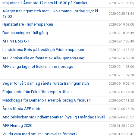
Inbjudan till Årsmöte 17 mars kl 18.30 på Kansliet
2020-02-21 08:05
A-laget träningsmatch mot IFK Värnamo Lördag 22/2 kl
2020-02-20 11:54
13:00
Hjärtstartare Fridhemsparken
2020-02-19 09:00
Damsatsningen i full gång
2020-02-18 08:49
ÄFF vs BoIS 0-1
2020-02-17 08:49
Landskrona Bois på besök på Fridhemsparken
2020-02-14 16:22
ÄFF önskar alla en fantastisk Alla-Hjärtans-Dag!
2020-02-14 09:58
ÄFFs unga lag mot Eskilsminne i lördags
2020-02-11 08:06
2020-02-11 07:28
Seger för vårt damlag i årets första träningsmatch
2020-02-10 09:14
Erbjudande från Eriks fönsterputs till alla!
2020-02-07 14:30
Matchdags för Damer o Herrar på lördag 8 februari
2020-02-07 11:22
Årets första ÄFF-möte
2020-02-06 13:26
Ang bilolyckan vid Fridhemsparken (nya IP) i måndags kväll
2020-02-04 20:37
ÄFF Herrlag 2020
2020-01-28 12:02
Vill du vara med om en upplevelse för livet?
2020-01-27 08:41