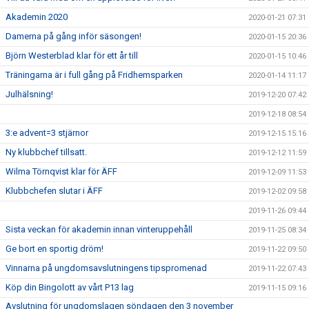
Akademin 2020
2020-01-21 07:31
Damerna på gång inför säsongen!
2020-01-15 20:36
Björn Westerblad klar för ett år till
2020-01-15 10:46
Träningarna är i full gång på Fridhemsparken
2020-01-14 11:17
Julhälsning!
2019-12-20 07:42
2019-12-18 08:54
3:e advent=3 stjärnor
2019-12-15 15:16
Ny klubbchef tillsatt.
2019-12-12 11:59
Wilma Törnqvist klar för ÄFF
2019-12-09 11:53
Klubbchefen slutar i ÄFF
2019-12-02 09:58
2019-11-26 09:44
Sista veckan för akademin innan vinteruppehåll
2019-11-25 08:34
Ge bort en sportig dröm!
2019-11-22 09:50
Vinnarna på ungdomsavslutningens tipspromenad
2019-11-22 07:43
Köp din Bingolott av vårt P13 lag
2019-11-15 09:16
Avslutning för ungdomslagen söndagen den 3 november