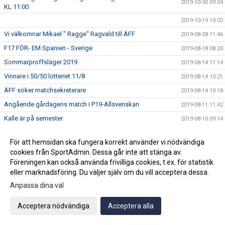
2019-10-30 09:04
KL 11:00
2019-10-19 10:02
Vi välkomnar Mikael " Ragge" Ragvald till ÄFF
2019-08-28 11:46
F17 FÖR- EM Spanien - Sverige
2019-08-18 08:20
Sommarproffsläger 2019
2019-08-14 11:14
Vinnare i 50/50 lotteriet 11/8
2019-08-14 10:21
ÄFF söker matchsekreterare
2019-08-14 10:18
Angående gårdagens match i P19-Allsvenskan
2019-08-11 11:42
Kalle är på semester
2019-08-10 09:14
Klubbchefen Helena Wennerström presenterar sig
2019-08-07 08:52
För att hemsidan ska fungera korrekt använder vi nödvändiga
FitLine är ny samarbetspartner
2019-08-03 14:21
cookies från SportAdmin. Dessa går inte att stänga av.
ÄFF söker matchsekreterare
2019-08-01 13:00
Föreningen kan också använda frivilliga cookies, t.ex. för statistik
eller marknadsföring. Du väljer själv om du vill acceptera dessa.
Flera lag drar igång igen
2019-07-22 14:01
Anpassa dina val
Bemanning på våra kanslier i sommar
2019-07-04 08:02
Vinnare i 50/50 lotteriet 29/6
2019-07-01 14:32
Acceptera nödvändiga
Acceptera alla
Lyckad Sisters Football Cup
2019-07-01 11:56