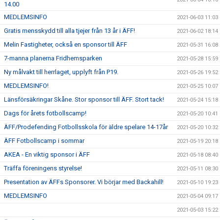
14.00
MEDLEMSINFO
2021-06-03 11:03
Gratis mensskydd till alla tjejer från 13 år i ÄFF!
2021-06-02 18:14
Melin Fastigheter, också en sponsor till ÄFF
2021-05-31 16:08
7-manna planerna Fridhemsparken
2021-05-28 15:59
Ny målvakt till herrlaget, upplyft från P19.
2021-05-26 19:52
MEDLEMSINFO!
2021-05-25 10:07
Länsförsäkringar Skåne. Stor sponsor till ÄFF. Stort tack!
2021-05-24 15:18
Dags för årets fotbollscamp!
2021-05-20 10:41
ÄFF/Prodefending Fotbollsskola för äldre spelare 14-17år
2021-05-20 10:32
ÄFF Fotbollscamp i sommar
2021-05-19 20:18
AKEA - En viktig sponsor i ÄFF
2021-05-18 08:40
Träffa föreningens styrelse!
2021-05-11 08:30
Presentation av ÄFFs Sponsorer. Vi börjar med Backahill!
2021-05-10 19:23
MEDLEMSINFO
2021-05-04 09:17
2021-05-03 15:22