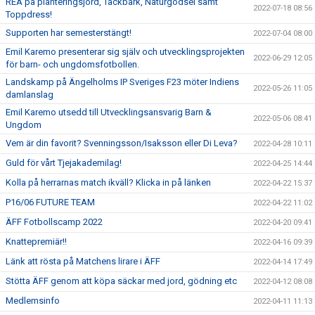
REA på planteringsjord, Täckbark, Naturgödsel samt
2022-07-18 08:56
Toppdress!
Supporten har semesterstängt!
2022-07-04 08:00
Emil Karemo presenterar sig själv och utvecklingsprojekten
2022-06-29 12:05
för barn- och ungdomsfotbollen.
Landskamp på Ängelholms IP Sveriges F23 möter Indiens
2022-05-26 11:05
damlanslag
Emil Karemo utsedd till Utvecklingsansvarig Barn &
2022-05-06 08:41
Ungdom
Vem är din favorit? Svenningsson/Isaksson eller Di Leva?
2022-04-28 10:11
Guld för vårt Tjejakademilag!
2022-04-25 14:44
Kolla på herrarnas match ikväll? Klicka in på länken
2022-04-22 15:37
P16/06 FUTURE TEAM
2022-04-22 11:02
ÄFF Fotbollscamp 2022
2022-04-20 09:41
Knattepremiär!!
2022-04-16 09:39
Länk att rösta på Matchens lirare i ÄFF
2022-04-14 17:49
Stötta ÄFF genom att köpa säckar med jord, gödning etc
2022-04-12 08:08
Medlemsinfo
2022-04-11 11:13