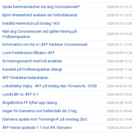
Spela hemmamatcher ute ang Coronaviruset?
2020-03-16 10:15
Björn Westerblad avslutar sin fotbollskarriär
2020-03-14 13:32
Inställd Herrmatch på lördag 14/3
2020-03-13 12:00
Nytt ang Coronaviruset vad gäller träning på
2020-03-13 10:18
Fridhemsparken
Information om hur vi i ÄFF hanterar Coronaviruset
2020-03-11 12:03
Love Fredriksson tillbaka i ÄFF
2020-03-09 15:18
En träningsmatch med två ansikten
2020-03-08 15:10
Kansliet på Fridhemsparken stängt
2020-03-06 11:30
ÄFF förstärker ledarstaben
2020-03-06 11:26
Lokalderby Vejby - ÄFF på tisdag den 10 mars KL 19.00
2020-03-04 07:24
Lunds BK vs. ÄFF 0-1
2020-03-02 10:24
Ängelholms FF lyfter upp talang
2020-02-28 14:45
Seger för Damerna mot halländskt div 2-lag
2020-02-27 09:49
Damerna spelar mot Trönninge IF på onsdag 26/2
2020-02-25 14:44
ÄFF Herrar spelade 1-1 mot IFK Värnamo
2020-02-24 05:34