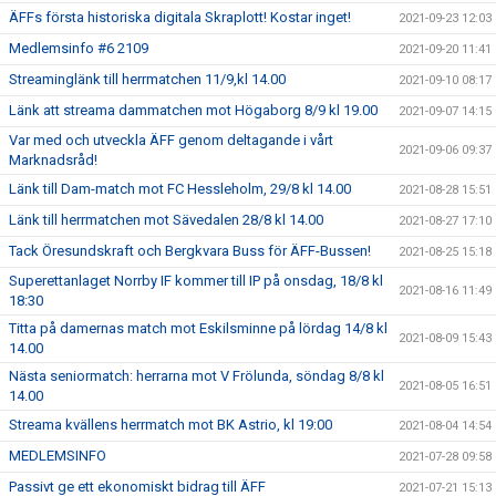
ÄFFs första historiska digitala Skraplott! Kostar inget!
2021-09-23 12:03
Medlemsinfo #6 2109
2021-09-20 11:41
Streaminglänk till herrmatchen 11/9,kl 14.00
2021-09-10 08:17
Länk att streama dammatchen mot Högaborg 8/9 kl 19.00
2021-09-07 14:15
Var med och utveckla ÄFF genom deltagande i vårt
2021-09-06 09:37
Marknadsråd!
Länk till Dam-match mot FC Hessleholm, 29/8 kl 14.00
2021-08-28 15:51
Länk till herrmatchen mot Sävedalen 28/8 kl 14.00
2021-08-27 17:10
Tack Öresundskraft och Bergkvara Buss för ÄFF-Bussen!
2021-08-25 15:18
Superettanlaget Norrby IF kommer till IP på onsdag, 18/8 kl
2021-08-16 11:49
18:30
Titta på damernas match mot Eskilsminne på lördag 14/8 kl
2021-08-09 15:43
14.00
Nästa seniormatch: herrarna mot V Frölunda, söndag 8/8 kl
2021-08-05 16:51
14.00
Streama kvällens herrmatch mot BK Astrio, kl 19:00
2021-08-04 14:54
MEDLEMSINFO
2021-07-28 09:58
Passivt ge ett ekonomiskt bidrag till ÄFF
2021-07-21 15:13