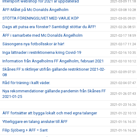
Intersport webshop för 2021 är uppdaterad
2021-03-09 11:18
ÄFF-Målet på Mc Donalds Ängelholm
2021-03-08 10:28
STÖTTA FÖRENINGSLIVET MED VARJE KÖP
2021-03-05 09:01
Dags att putsa era fönster? Samtidigt stöttar du ÄFF!
2021-02-26 08:51
ÄFF i samarbete med Mc Donalds Ängelholm
2021-02-17 18:59
Säsongens nya fotbollsskor är här!
2021-02-17 11:24
Inga lättnader i restriktionerna kring Covid-19
2021-02-16 10:35
Information från Ängelholms FF Ängelholm, februari 2021
2021-02-10 10:12
Skånes FF:s riktlinjer utifrån gällande restriktioner 2021-02-
2021-02-09 07:51
08
Råd för träning i kallt väder.
2021-02-04 07:47
Nya rekommendationer gällande pandemin från Skånes FF
2021-01-26 07:43
2021-01-25
2021-01-23 16:26
ÄFF fortsätter att bygga lokalt och med egna talanger
2021-01-22 10:13
Ytterliggare en talang ansluter till ÄFF
2021-01-16 16:31
Filip Sjöberg + ÄFF = Sant
2021-01-16 16:24