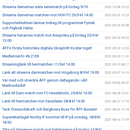
Streama damernas sista seriematch på lördag 9/10
2021-10-08 10:22
Streama damernas matchen mot HGH FC 26/9 kl 14.00
2021-09-25 15:23
Supporterklubben lämnar bidrag till programmet Fysisk
2021-09-24 09:08
och Psykisk Hälsa
Streama herrarnas match mot Assyriska på lördag 25/9 kl
2021-09-24 09:02
13.00
ÄFFs första historiska digitala Skraplott! Kostar inget!
2021-09-23 12:03
Medlemsinfo #6 2109
2021-09-20 11:41
Streaminglänk till herrmatchen 11/9,kl 14.00
2021-09-10 08:17
Länk att streama dammatchen mot Högaborg 8/9 kl 19.00
2021-09-07 14:15
Var med och utveckla ÄFF genom deltagande i vårt
2021-09-06 09:37
Marknadsråd!
Länk till Dam-match mot FC Hessleholm, 29/8 kl 14.00
2021-08-28 15:51
Länk till herrmatchen mot Sävedalen 28/8 kl 14.00
2021-08-27 17:10
Tack Öresundskraft och Bergkvara Buss för ÄFF-Bussen!
2021-08-25 15:18
Superettanlaget Norrby IF kommer till IP på onsdag, 18/8 kl
2021-08-16 11:49
18:30
Titta på damernas match mot Eskilsminne på lördag 14/8 kl