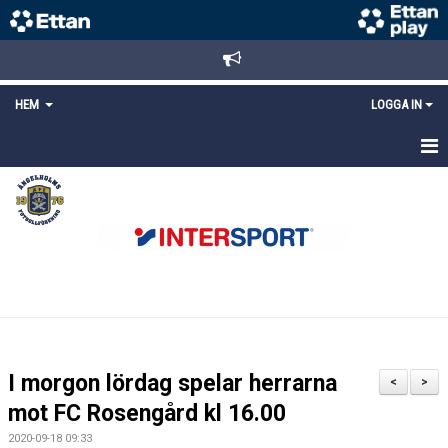
HEM
LOGGA IN
STARTSIDA
NYHETER
ANMÄLAN/REGISTRERING
POLICYS
FÖRKÖP BILJETTER
I morgon lördag spelar herrarna
<
>
LÄNKAR
mot FC Rosengård kl 16.00
2020-09-18 09:33