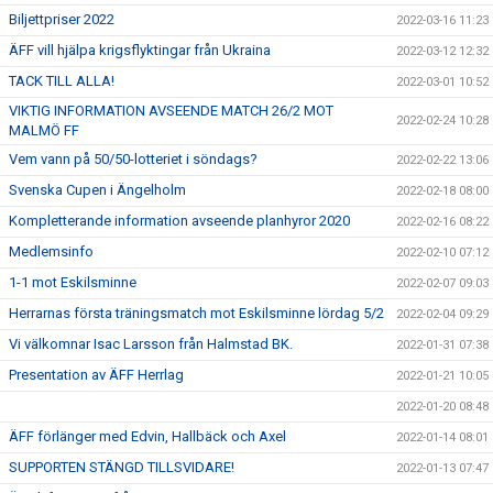
Biljettpriser 2022
2022-03-16 11:23
ÄFF vill hjälpa krigsflyktingar från Ukraina
2022-03-12 12:32
TACK TILL ALLA!
2022-03-01 10:52
VIKTIG INFORMATION AVSEENDE MATCH 26/2 MOT
2022-02-24 10:28
MALMÖ FF
Vem vann på 50/50-lotteriet i söndags?
2022-02-22 13:06
Svenska Cupen i Ängelholm
2022-02-18 08:00
Kompletterande information avseende planhyror 2020
2022-02-16 08:22
Medlemsinfo
2022-02-10 07:12
1-1 mot Eskilsminne
2022-02-07 09:03
Herrarnas första träningsmatch mot Eskilsminne lördag 5/2
2022-02-04 09:29
Vi välkomnar Isac Larsson från Halmstad BK.
2022-01-31 07:38
Presentation av ÄFF Herrlag
2022-01-21 10:05
2022-01-20 08:48
ÄFF förlänger med Edvin, Hallbäck och Axel
2022-01-14 08:01
SUPPORTEN STÄNGD TILLSVIDARE!
2022-01-13 07:47