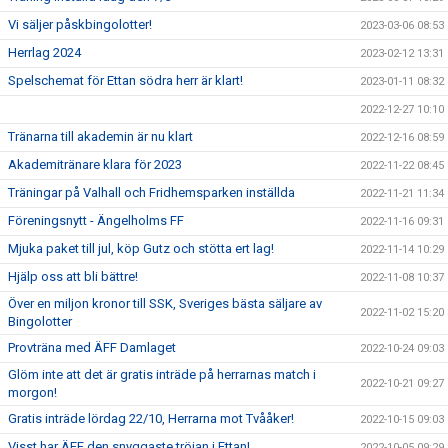
Vi säljer påskbingolotter!
2023-03-06 08:53
Herrlag 2024
2023-02-12 13:31
Spelschemat för Ettan södra herr är klart!
2023-01-11 08:32
2022-12-27 10:10
Tränarna till akademin är nu klart
2022-12-16 08:59
Akademitränare klara för 2023
2022-11-22 08:45
Träningar på Valhall och Fridhemsparken inställda
2022-11-21 11:34
Föreningsnytt - Ängelholms FF
2022-11-16 09:31
Mjuka paket till jul, köp Gutz och stötta ert lag!
2022-11-14 10:29
Hjälp oss att bli bättre!
2022-11-08 10:37
Över en miljon kronor till SSK, Sveriges bästa säljare av
2022-11-02 15:20
Bingolotter
Provträna med ÄFF Damlaget
2022-10-24 09:03
Glöm inte att det är gratis inträde på herrarnas match i
2022-10-21 09:27
morgon!
Gratis inträde lördag 22/10, Herrarna mot Tvååker!
2022-10-15 09:03
Visst har ÄFF den snyggaste tröjan i Ettan!
2022-10-05 09:29