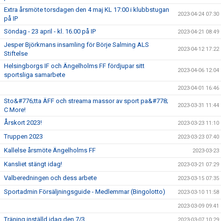
Extra årsmöte torsdagen den 4 maj KL 17:00 i klubbstugan
2023-04-24 07:30
på IP
Söndag - 23 april - kl. 16.00 på IP
2023-04-21 08:49
Jesper Björkmans insamling för Börje Salming ALS
2023-04-12 17:22
Stiftelse
Helsingborgs IF och Ängelholms FF fördjupar sitt
2023-04-06 12:04
sportsliga samarbete
2023-04-01 16:46
Sto&#776;tta ÄFF och streama massor av sport pa&#778;
2023-03-31 11:44
C More!
Årskort 2023!
2023-03-23 11:10
Truppen 2023
2023-03-23 07:40
Kallelse årsmöte Ängelholms FF
2023-03-23
Kansliet stängt idag!
2023-03-21 07:29
Valberedningen och dess arbete
2023-03-15 07:35
Sportadmin Försäljningsguide - Medlemmar (Bingolotto)
2023-03-10 11:58
2023-03-09 09:41
Träning inställd idag den 7/3
2023-03-07 10:29