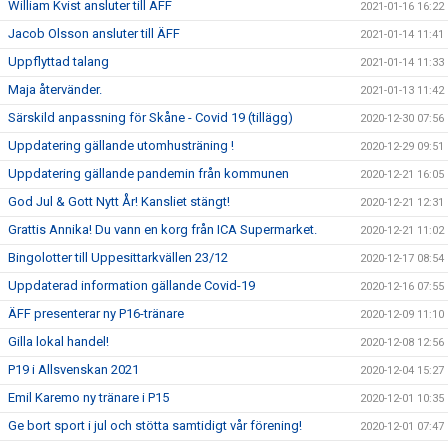
William Kvist ansluter till ÄFF
2021-01-16 16:22
Jacob Olsson ansluter till ÄFF
2021-01-14 11:41
Uppflyttad talang
2021-01-14 11:33
Maja återvänder.
2021-01-13 11:42
Särskild anpassning för Skåne - Covid 19 (tillägg)
2020-12-30 07:56
Uppdatering gällande utomhusträning !
2020-12-29 09:51
Uppdatering gällande pandemin från kommunen
2020-12-21 16:05
God Jul & Gott Nytt År! Kansliet stängt!
2020-12-21 12:31
Grattis Annika! Du vann en korg från ICA Supermarket.
2020-12-21 11:02
Bingolotter till Uppesittarkvällen 23/12
2020-12-17 08:54
Uppdaterad information gällande Covid-19
2020-12-16 07:55
ÄFF presenterar ny P16-tränare
2020-12-09 11:10
Gilla lokal handel!
2020-12-08 12:56
P19 i Allsvenskan 2021
2020-12-04 15:27
Emil Karemo ny tränare i P15
2020-12-01 10:35
Ge bort sport i jul och stötta samtidigt vår förening!
2020-12-01 07:47