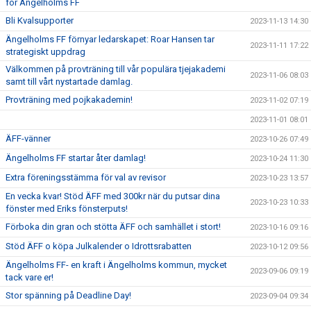
för Ängelholms FF
Bli Kvalsupporter
2023-11-13 14:30
Ängelholms FF förnyar ledarskapet: Roar Hansen tar
2023-11-11 17:22
strategiskt uppdrag
Välkommen på provträning till vår populära tjejakademi
2023-11-06 08:03
samt till vårt nystartade damlag.
Provträning med pojkakademin!
2023-11-02 07:19
2023-11-01 08:01
ÄFF-vänner
2023-10-26 07:49
Ängelholms FF startar åter damlag!
2023-10-24 11:30
Extra föreningsstämma för val av revisor
2023-10-23 13:57
En vecka kvar! Stöd ÄFF med 300kr när du putsar dina
2023-10-23 10:33
fönster med Eriks fönsterputs!
Förboka din gran och stötta ÄFF och samhället i stort!
2023-10-16 09:16
Stöd ÄFF o köpa Julkalender o Idrottsrabatten
2023-10-12 09:56
Ängelholms FF- en kraft i Ängelholms kommun, mycket
2023-09-06 09:19
tack vare er!
Stor spänning på Deadline Day!
2023-09-04 09:34