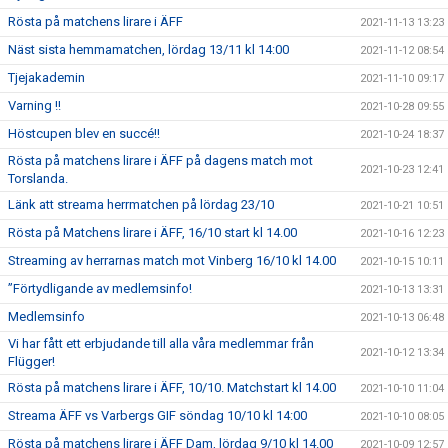
Rösta på matchens lirare i ÄFF
2021-11-13 13:23
Näst sista hemmamatchen, lördag 13/11 kl 14:00
2021-11-12 08:54
Tjejakademin
2021-11-10 09:17
Varning !!
2021-10-28 09:55
Höstcupen blev en succé!!
2021-10-24 18:37
Rösta på matchens lirare i ÄFF på dagens match mot
2021-10-23 12:41
Torslanda.
Länk att streama herrmatchen på lördag 23/10
2021-10-21 10:51
Rösta på Matchens lirare i ÄFF, 16/10 start kl 14.00
2021-10-16 12:23
Streaming av herrarnas match mot Vinberg 16/10 kl 14.00
2021-10-15 10:11
”Förtydligande av medlemsinfo!
2021-10-13 13:31
Medlemsinfo
2021-10-13 06:48
Vi har fått ett erbjudande till alla våra medlemmar från
2021-10-12 13:34
Flügger!
Rösta på matchens lirare i ÄFF, 10/10. Matchstart kl 14.00
2021-10-10 11:04
Streama ÄFF vs Varbergs GIF söndag 10/10 kl 14:00
2021-10-10 08:05
Rösta på matchens lirare i ÄFF Dam, lördag 9/10 kl 14.00
2021-10-09 12:57