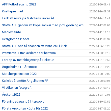
ÄFF Fotbollscamp 2022
2022-04-20 09:41
Knattepremiär!!
2022-04-16 09:39
Länk att rösta på Matchens lirare i ÄFF
2022-04-14 17:49
Stötta ÄFF genom att köpa säckar med jord, gödning etc
2022-04-12 08:08
Medlemsinfo
2022-04-11 11:13
Kvarglömda kläder
2022-04-11 08:37
Stötta ÄFF och få chansen att vinna en El-kick
2022-04-06 19:20
Premiären i Ettan avklarad för herrarna.
2022-04-03 18:16
Förköp av matchbiljetter på TicketCo
2022-04-01 13:52
Ängelholms FF Årsmöte
2022-04-01 11:22
Matchorganisation 2022
2022-03-28 10:00
Kallelse årsmöte Ängelholms FF
2022-03-28 09:08
Vi söker en fotograf!
2022-03-24 09:49
Årskort 2022
2022-03-23 10:01
Föreningsdagar på Intersport
2022-03-19 07:52
Första Årskorten köpta för 2022
2022-03-17 09:20