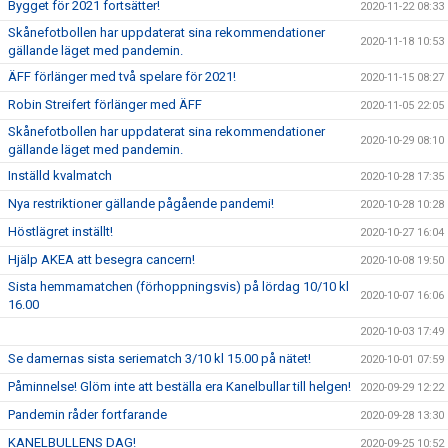
Bygget för 2021 fortsätter!
2020-11-22 08:33
Skånefotbollen har uppdaterat sina rekommendationer
2020-11-18 10:53
gällande läget med pandemin.
ÄFF förlänger med två spelare för 2021!
2020-11-15 08:27
Robin Streifert förlänger med ÄFF
2020-11-05 22:05
Skånefotbollen har uppdaterat sina rekommendationer
2020-10-29 08:10
gällande läget med pandemin.
Inställd kvalmatch
2020-10-28 17:35
Nya restriktioner gällande pågående pandemi!
2020-10-28 10:28
Höstlägret inställt!
2020-10-27 16:04
Hjälp AKEA att besegra cancern!
2020-10-08 19:50
Sista hemmamatchen (förhoppningsvis) på lördag 10/10 kl
2020-10-07 16:06
16.00
2020-10-03 17:49
Se damernas sista seriematch 3/10 kl 15.00 på nätet!
2020-10-01 07:59
Påminnelse! Glöm inte att beställa era Kanelbullar till helgen!
2020-09-29 12:22
Pandemin råder fortfarande
2020-09-28 13:30
KANELBULLENS DAG!
2020-09-25 10:52