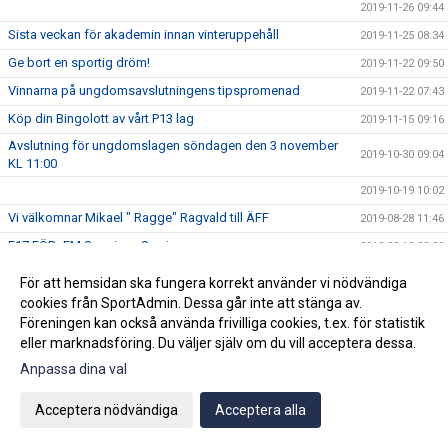
2019-11-26 09:44
Sista veckan för akademin innan vinteruppehåll
2019-11-25 08:34
Ge bort en sportig dröm!
2019-11-22 09:50
Vinnarna på ungdomsavslutningens tipspromenad
2019-11-22 07:43
Köp din Bingolott av vårt P13 lag
2019-11-15 09:16
Avslutning för ungdomslagen söndagen den 3 november
2019-10-30 09:04
KL 11:00
2019-10-19 10:02
Vi välkomnar Mikael " Ragge" Ragvald till ÄFF
2019-08-28 11:46
F17 FÖR- EM Spanien - Sverige
2019-08-18 08:20
Sommarproffsläger 2019
2019-08-14 11:14
För att hemsidan ska fungera korrekt använder vi nödvändiga
Vinnare i 50/50 lotteriet 11/8
cookies från SportAdmin. Dessa går inte att stänga av.
2019-08-14 10:21
Föreningen kan också använda frivilliga cookies, t.ex. för statistik
ÄFF söker matchsekreterare
2019-08-14 10:18
eller marknadsföring. Du väljer själv om du vill acceptera dessa.
Angående gårdagens match i P19-Allsvenskan
2019-08-11 11:42
Anpassa dina val
Kalle är på semester
2019-08-10 09:14
Acceptera nödvändiga
Acceptera alla
Klubbchefen Helena Wennerström presenterar sig
2019-08-07 08:52
FitLine är ny samarbetspartner
2019-08-03 14:21