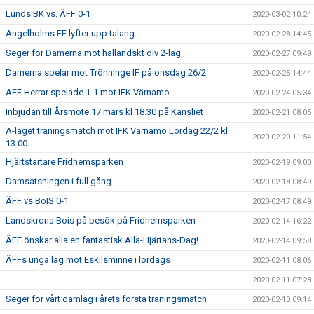
Lunds BK vs. ÄFF 0-1
2020-03-02 10:24
Ängelholms FF lyfter upp talang
2020-02-28 14:45
Seger för Damerna mot halländskt div 2-lag
2020-02-27 09:49
Damerna spelar mot Trönninge IF på onsdag 26/2
2020-02-25 14:44
ÄFF Herrar spelade 1-1 mot IFK Värnamo
2020-02-24 05:34
Inbjudan till Årsmöte 17 mars kl 18.30 på Kansliet
2020-02-21 08:05
A-laget träningsmatch mot IFK Värnamo Lördag 22/2 kl
2020-02-20 11:54
13:00
Hjärtstartare Fridhemsparken
2020-02-19 09:00
Damsatsningen i full gång
2020-02-18 08:49
ÄFF vs BoIS 0-1
2020-02-17 08:49
Landskrona Bois på besök på Fridhemsparken
2020-02-14 16:22
ÄFF önskar alla en fantastisk Alla-Hjärtans-Dag!
2020-02-14 09:58
ÄFFs unga lag mot Eskilsminne i lördags
2020-02-11 08:06
2020-02-11 07:28
Seger för vårt damlag i årets första träningsmatch
2020-02-10 09:14