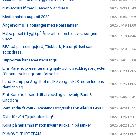
Nätverksträff med Eleanor o Andreas!
2022-09-30 10:43
Medlemsinfo augusti 2022
2022-08-05 08:29
Ängelholms FF förlänger med Roar Hansen
2022-07-19 11:08
Halva priset (drygt) på Årskort för resten av säsongen
2022-07-18 14:46
2022!
REA på planteringsjord, Täckbark, Naturgödsel samt
2022-07-18 08:56
Toppdress!
Supporten har semesterstängt!
2022-07-04 08:00
Emil Karemo presenterar sig själv och utvecklingsprojekten
2022-06-29 12:05
för barn- och ungdomsfotbollen.
Landskamp på Ängelholms IP Sveriges F23 möter Indiens
2022-05-26 11:05
damlanslag
Emil Karemo utsedd till Utvecklingsansvarig Barn &
2022-05-06 08:41
Ungdom
Vem är din favorit? Svenningsson/Isaksson eller Di Leva?
2022-04-28 10:11
Guld för vårt Tjejakademilag!
2022-04-25 14:44
Kolla på herrarnas match ikväll? Klicka in på länken
2022-04-22 15:37
P16/06 FUTURE TEAM
2022-04-22 11:02