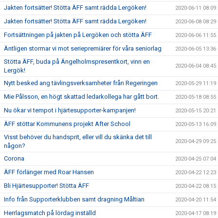
Jakten fortsätter! Stötta ÄFF samt rädda Lergöken!
2020-06-11 08:09
Jakten fortsätter! Stötta ÄFF samt rädda Lergöken!
2020-06-08 08:29
Fortsättningen på jakten på Lergöken och stötta ÄFF
2020-06-06 11:55
Äntligen stormar vi mot seriepremiärer för våra seniorlag
2020-06-05 13:36
Stötta ÄFF, buda på Ängelholmspresentkort, vinn en
2020-06-04 08:45
Lergök!
Nytt besked ang tävlingsverksamheter från Regeringen
2020-05-29 11:19
Mie Pålsson, en högt skattad ledarkollega har gått bort.
2020-05-18 08:55
Nu ökar vi tempot i hjärtesupporter-kampanjen!
2020-05-15 20:21
ÄFF stöttar Kommunens projekt After School
2020-05-13 16:09
Visst behöver du handsprit, eller vill du skänka det till
2020-04-29 09:25
någon?
Corona
2020-04-25 07:04
ÄFF förlänger med Roar Hansen
2020-04-22 12:23
Bli Hjärtesupporter! Stötta ÄFF
2020-04-22 08:15
Info från Supporterklubben samt dragning Måltian
2020-04-20 11:54
Herrlagsmatch på lördag inställd
2020-04-17 08:19