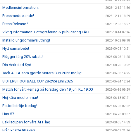
Medlemsinformation!
2025-12-12 11:56
Pressmeddelande!
2025-12-11 13:29
Press Release !
2025-12-03 15:27
Viktig information: Fotografering & publicering i ÄFF
2025-10-14 07:16
Inställd ungdomsavslutning!
2025-10-02 09:18
Nytt samarbete!
2025-09-03 10:21
Flügger färg 20% rabatt!
2025-08-26 11:25
Din Verkstad Syd.
2025-08-26 10:22
Tack ALLA som gjorde Sisters Cup 2025 möjlig!
2025-06-30 14:25
SISTERS FOOTBALL CUP 28-29:e juni 2025
2025-06-24 12:24
Match för vårt Herrlag på torsdag den 19 juni KL 19:00
2025-06-16 09:29
Hej kära medlemmar!
2025-06-13 07:21
Fotbollströje fredag!
2025-05-06 07:22
Hus 57
2025-04-23 09:37
Eskilscupen för våra ÄFF lag
2024-08-05 14:33
Från knatte till a-lag
2024-08-01 21:16