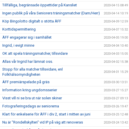
Tillfälliga, begränsade öppettider på Kansliet
2020-04-15 08:49
Ingen publik på våra Seniorers träningsmatcher (Dam/Herr)
2020-04-14 10:19
Köp Bingolotto digitalt o stötta ÄFF
2020-04-09 12:59
Korttidspermittering
2020-04-07 15:32
ÄFF engagerar sig i samhället
2020-04-05 19:00
Ingrid, i evigt minne
2020-04-04 10:40
OK att spela träningsmatcher, tillsvidare
2020-04-03 15:05
Allas vår Ingrid har lämnat oss.
2020-04-02 15:38
Stopp för alla matcher tillsvidare, enl
2020-04-01 15:29
Folkhälsomyndigheten
ÄFF premiärspelade på gräs
2020-03-30 13:51
Information kring ungdomsserier
2020-03-27 15:27
Visst vill ni se bra ut när solen skiner
2020-03-27 09:13
Fotograferingsdags av seniorerna
2020-03-26 19:47
Klart för enkelserie för ÄFF i div 2, start i mitten av juni
2020-03-25 12:48
Nu är "Rondellskylten" vid IP på väg att renoveras
2020-03-24 13:42