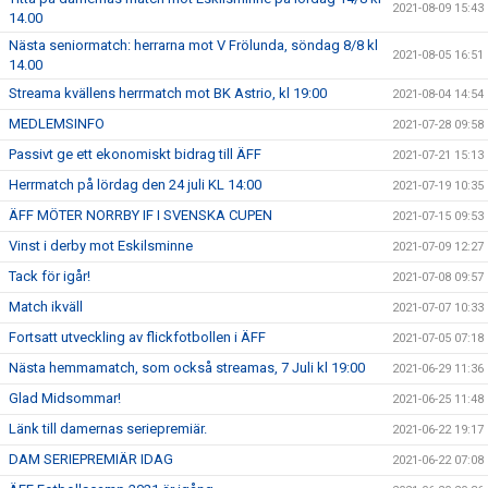
2021-08-09 15:43
14.00
Nästa seniormatch: herrarna mot V Frölunda, söndag 8/8 kl
2021-08-05 16:51
14.00
Streama kvällens herrmatch mot BK Astrio, kl 19:00
2021-08-04 14:54
MEDLEMSINFO
2021-07-28 09:58
Passivt ge ett ekonomiskt bidrag till ÄFF
2021-07-21 15:13
Herrmatch på lördag den 24 juli KL 14:00
2021-07-19 10:35
ÄFF MÖTER NORRBY IF I SVENSKA CUPEN
2021-07-15 09:53
Vinst i derby mot Eskilsminne
2021-07-09 12:27
Tack för igår!
2021-07-08 09:57
Match ikväll
2021-07-07 10:33
Fortsatt utveckling av flickfotbollen i ÄFF
2021-07-05 07:18
Nästa hemmamatch, som också streamas, 7 Juli kl 19:00
2021-06-29 11:36
Glad Midsommar!
2021-06-25 11:48
Länk till damernas seriepremiär.
2021-06-22 19:17
DAM SERIEPREMIÄR IDAG
2021-06-22 07:08