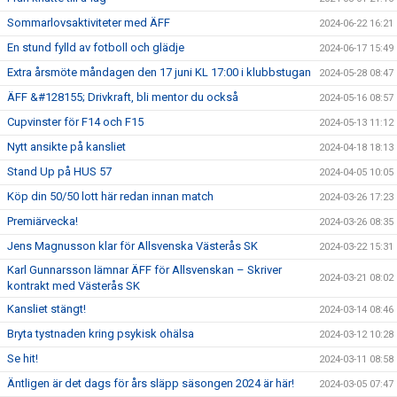
Sommarlovsaktiviteter med ÄFF
2024-06-22 16:21
En stund fylld av fotboll och glädje
2024-06-17 15:49
Extra årsmöte måndagen den 17 juni KL 17:00 i klubbstugan
2024-05-28 08:47
ÄFF &#128155; Drivkraft, bli mentor du också
2024-05-16 08:57
Cupvinster för F14 och F15
2024-05-13 11:12
Nytt ansikte på kansliet
2024-04-18 18:13
Stand Up på HUS 57
2024-04-05 10:05
Köp din 50/50 lott här redan innan match
2024-03-26 17:23
Premiärvecka!
2024-03-26 08:35
Jens Magnusson klar för Allsvenska Västerås SK
2024-03-22 15:31
Karl Gunnarsson lämnar ÄFF för Allsvenskan – Skriver
2024-03-21 08:02
kontrakt med Västerås SK
Kansliet stängt!
2024-03-14 08:46
Bryta tystnaden kring psykisk ohälsa
2024-03-12 10:28
Se hit!
2024-03-11 08:58
Äntligen är det dags för års släpp säsongen 2024 är här!
2024-03-05 07:47