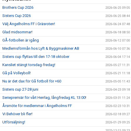
Brothers Cup 2026
2026-06-25 09:05
Sisters Cup 2026
2026-06-25 08:44
Välj Ängelholms FF i Gräsroten!
2026-06-24 07:48
Glad midsommar!
2026-06-18 08:50
GÅ-fotbollen är igång
2026-06-12 07:00
Medlemsförmån hos Lyft & Byggmaskiner AB
2026-06-10 07:36
Sisters cup flyttas till den 17-18 oktober
2026-06-04 17:14
Kansliet stängt torsdag-fredag!
2026-05-27 11:31
Gå på Volleyboll!
2026-05-21 11:18
Nu är det dax för Gå fotboll för +60
2026-05-05 11:43
Sisters cup 27-28 juni
2026-04-23 09:18
Seriepremiär för vårt Herrlag, långfredag KL 13:00!
2026-03-31 11:24
Årsmöte för medlemmar i Ängelholms FF
2026-02-23 10:31
Vi Behöver bli fler!
2026-02-18 09:27
Utförsäljning!
2026-01-29 09:25
2025-12-15 09:23