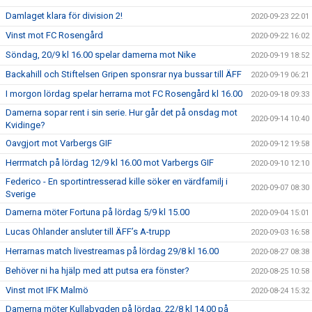
Damlaget klara för division 2!
2020-09-23 22:01
Vinst mot FC Rosengård
2020-09-22 16:02
Söndag, 20/9 kl 16.00 spelar damerna mot Nike
2020-09-19 18:52
Backahill och Stiftelsen Gripen sponsrar nya bussar till ÄFF
2020-09-19 06:21
I morgon lördag spelar herrarna mot FC Rosengård kl 16.00
2020-09-18 09:33
Damerna sopar rent i sin serie. Hur går det på onsdag mot
2020-09-14 10:40
Kvidinge?
Oavgjort mot Varbergs GIF
2020-09-12 19:58
Herrmatch på lördag 12/9 kl 16.00 mot Varbergs GIF
2020-09-10 12:10
Federico - En sportintresserad kille söker en värdfamilj i
2020-09-07 08:30
Sverige
Damerna möter Fortuna på lördag 5/9 kl 15.00
2020-09-04 15:01
Lucas Ohlander ansluter till ÄFF’s A-trupp
2020-09-03 16:58
Herrarnas match livestreamas på lördag 29/8 kl 16.00
2020-08-27 08:38
Behöver ni ha hjälp med att putsa era fönster?
2020-08-25 10:58
Vinst mot IFK Malmö
2020-08-24 15:32
Damerna möter Kullabygden på lördag, 22/8 kl 14.00 på