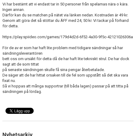
Vi har bestämt att vi endast tar in 50 personer från spelarnas nära o kära.
MEDLEMS OCH TRÄNINGSAVGIFTER
Ingen annan.
Därför kan du se matchen på nätet via länken nedan. Kostnaden är 49 kr.
Genom att göra det så stöttar du ÄFF med 24, 50 kr. Vi tackar på förhand
för detta.
https://play.spiideo.com/games/179d4d2d-6f52-4a30-9f5c-42121026306a
För de av er som har haft lite problem med tidigare sändningar så har
sändningsleverantören
bett oss om ursäkt för detta då de har haft lite tekniskt strul. De har dock
sagt att de som tittat
på senaste sändningen skulle få sina pengar återbetalade.
De säger att de har hittat orsaken till de fel som uppstått så det ska vara
fixat nu.
Så vi hoppas att många supportrar (till båda lagen) passar på att titta på
sändningen på lördag.
Nyhetsarkiv