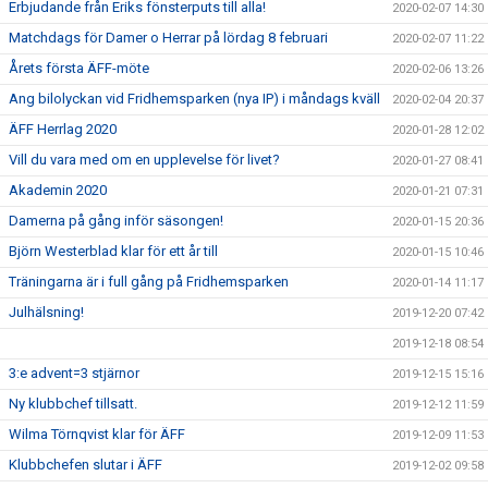
Erbjudande från Eriks fönsterputs till alla!
2020-02-07 14:30
Matchdags för Damer o Herrar på lördag 8 februari
2020-02-07 11:22
Årets första ÄFF-möte
2020-02-06 13:26
Ang bilolyckan vid Fridhemsparken (nya IP) i måndags kväll
2020-02-04 20:37
ÄFF Herrlag 2020
2020-01-28 12:02
Vill du vara med om en upplevelse för livet?
2020-01-27 08:41
Akademin 2020
2020-01-21 07:31
Damerna på gång inför säsongen!
2020-01-15 20:36
Björn Westerblad klar för ett år till
2020-01-15 10:46
Träningarna är i full gång på Fridhemsparken
2020-01-14 11:17
Julhälsning!
2019-12-20 07:42
2019-12-18 08:54
3:e advent=3 stjärnor
2019-12-15 15:16
Ny klubbchef tillsatt.
2019-12-12 11:59
Wilma Törnqvist klar för ÄFF
2019-12-09 11:53
Klubbchefen slutar i ÄFF
2019-12-02 09:58