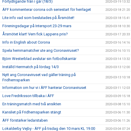
Förtydligande från i går (18/3)
2020-03-19 13:32
ÄFF kommenterar corona och seriestart för herrlaget
2020-03-18 21:20
Lite info vad som beslutades på Årsmötet!
2020-03-18 15:41
Föreningsdagar på Intersport 23-29 mars
2020-03-18 10:30
Årsmötet klart! Vem fick Lappens pris?
2020-03-17 20:33
Info in English about Corona
2020-03-16 14:16
Spela hemmamatcher ute ang Coronaviruset?
2020-03-16 10:15
Björn Westerblad avslutar sin fotbollskarriär
2020-03-14 13:32
Inställd Herrmatch på lördag 14/3
2020-03-13 12:00
Nytt ang Coronaviruset vad gäller träning på
2020-03-13 10:18
Fridhemsparken
Information om hur vi i ÄFF hanterar Coronaviruset
2020-03-11 12:03
Love Fredriksson tillbaka i ÄFF
2020-03-09 15:18
En träningsmatch med två ansikten
2020-03-08 15:10
Kansliet på Fridhemsparken stängt
2020-03-06 11:30
ÄFF förstärker ledarstaben
2020-03-06 11:26
Lokalderby Vejby - ÄFF på tisdag den 10 mars KL 19.00
2020-03-04 07:24