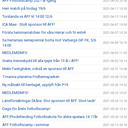
ÄFF Fotbollscamp 2021 är igång
2021-06-20 20:36
Herr match på lördag 19/6
2021-06-17 10:35
Torslanda vs ÄFF kl 14:00 12/6
2021-06-12 13:43
ICA Maxi - Stolt sponsor till ÄFF!
2021-06-07 19:04
Första hemmamatchen för våra Herrar och fri entré!
2021-06-07 10:24
Se herrarnas seriepremiär borta mot Varbergs GIF FK, 5/6
2021-06-04 16:10
14.00
MEDLEMSINFO
2021-06-03 11:03
Gratis mensskydd till alla tjejer från 13 år i ÄFF!
2021-06-02 18:14
Melin Fastigheter, också en sponsor till ÄFF
2021-05-31 16:08
7-manna planerna Fridhemsparken
2021-05-28 15:59
Ny målvakt till herrlaget, upplyft från P19.
2021-05-26 19:52
MEDLEMSINFO!
2021-05-25 10:07
Länsförsäkringar Skåne. Stor sponsor till ÄFF. Stort tack!
2021-05-24 15:18
Dags för årets fotbollscamp!
2021-05-20 10:41
ÄFF/Prodefending Fotbollsskola för äldre spelare 14-17år
2021-05-20 10:32
ÄFF Fotbollscamp i sommar
2021-05-19 20:18