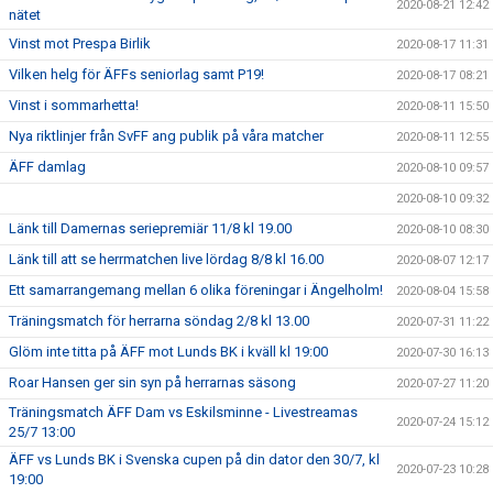
2020-08-21 12:42
nätet
Vinst mot Prespa Birlik
2020-08-17 11:31
Vilken helg för ÄFFs seniorlag samt P19!
2020-08-17 08:21
Vinst i sommarhetta!
2020-08-11 15:50
Nya riktlinjer från SvFF ang publik på våra matcher
2020-08-11 12:55
ÄFF damlag
2020-08-10 09:57
2020-08-10 09:32
Länk till Damernas seriepremiär 11/8 kl 19.00
2020-08-10 08:30
Länk till att se herrmatchen live lördag 8/8 kl 16.00
2020-08-07 12:17
Ett samarrangemang mellan 6 olika föreningar i Ängelholm!
2020-08-04 15:58
Träningsmatch för herrarna söndag 2/8 kl 13.00
2020-07-31 11:22
Glöm inte titta på ÄFF mot Lunds BK i kväll kl 19:00
2020-07-30 16:13
Roar Hansen ger sin syn på herrarnas säsong
2020-07-27 11:20
Träningsmatch ÄFF Dam vs Eskilsminne - Livestreamas
2020-07-24 15:12
25/7 13:00
ÄFF vs Lunds BK i Svenska cupen på din dator den 30/7, kl
2020-07-23 10:28
19:00