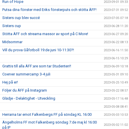
Run of Hope
2023-09-01 09:33
Putsa dina fönster med Eriks fönsterputs och stötta ÄFF!
2023-07-31 09:52
Sisters cup blev succé
2023-07-05 07:18
Sisters cup
2023-06-28 11:20
Stötta ÄFF och streama massor av sport på C More!
2023-06-27 09:20
Midsommar
2023-06-22 08:13
Vill du prova Gåfotboll 19:de juni 10-11:30?!
2023-06-16 11:50
2023-06-15 10:29
Grattis till alla ÄFF:are som tar Studenten!!
2023-06-09 10:18
Coerver summercamp 3-4 juli
2023-05-31 09:10
Hej på er!
2023-05-25 10:49
Följer du ÄFF på Instagram
2023-05-22 08:57
Glädje - Delaktighet - Utveckling
2023-05-17 16:48
2023-05-08 08:41
Herrarna tar emot Falkenbergs FF på söndag KL 16:00
2023-05-03 10:53
Ängelholms FF mot Falkenberg söndag 7:de maj kl 16:00
2023-05-02 11:02
på IP