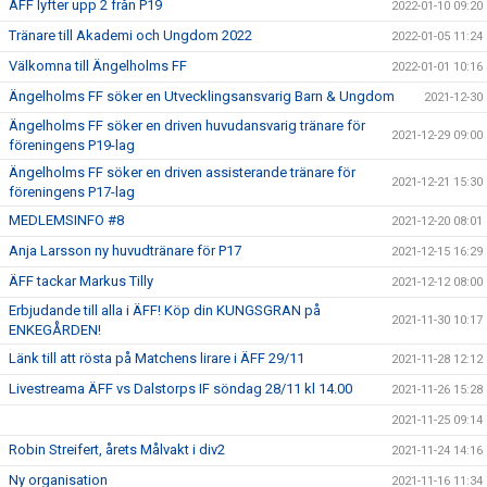
ÄFF lyfter upp 2 från P19
2022-01-10 09:20
Tränare till Akademi och Ungdom 2022
2022-01-05 11:24
Välkomna till Ängelholms FF
2022-01-01 10:16
Ängelholms FF söker en Utvecklingsansvarig Barn & Ungdom
2021-12-30
Ängelholms FF söker en driven huvudansvarig tränare för
2021-12-29 09:00
föreningens P19-lag
Ängelholms FF söker en driven assisterande tränare för
2021-12-21 15:30
föreningens P17-lag
MEDLEMSINFO #8
2021-12-20 08:01
Anja Larsson ny huvudtränare för P17
2021-12-15 16:29
ÄFF tackar Markus Tilly
2021-12-12 08:00
Erbjudande till alla i ÄFF! Köp din KUNGSGRAN på
2021-11-30 10:17
ENKEGÅRDEN!
Länk till att rösta på Matchens lirare i ÄFF 29/11
2021-11-28 12:12
Livestreama ÄFF vs Dalstorps IF söndag 28/11 kl 14.00
2021-11-26 15:28
2021-11-25 09:14
Robin Streifert, årets Målvakt i div2
2021-11-24 14:16
Ny organisation
2021-11-16 11:34