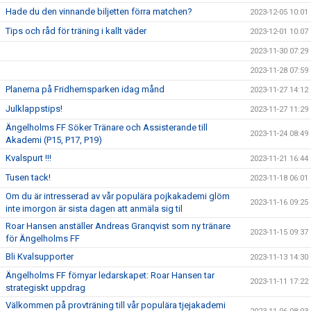
Hade du den vinnande biljetten förra matchen?
2023-12-05 10:01
Tips och råd för träning i kallt väder
2023-12-01 10:07
2023-11-30 07:29
2023-11-28 07:59
Planerna på Fridhemsparken idag månd
2023-11-27 14:12
Julklappstips!
2023-11-27 11:29
Ängelholms FF Söker Tränare och Assisterande till
2023-11-24 08:49
Akademi (P15, P17, P19)
Kvalspurt !!!
2023-11-21 16:44
Tusen tack!
2023-11-18 06:01
Om du är intresserad av vår populära pojkakademi glöm
2023-11-16 09:25
inte imorgon är sista dagen att anmäla sig til
Roar Hansen anställer Andreas Granqvist som ny tränare
2023-11-15 09:37
för Ängelholms FF
Bli Kvalsupporter
2023-11-13 14:30
Ängelholms FF förnyar ledarskapet: Roar Hansen tar
2023-11-11 17:22
strategiskt uppdrag
Välkommen på provträning till vår populära tjejakademi