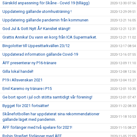
Särskild anpassning för Skåne - Covid 19 (tillägg)
2020-12-30 07:56
Uppdatering gällande utomhusträning !
2020-12-29 09:51
Uppdatering gällande pandemin från kommunen
2020-12-21 16:05
God Jul & Gott Nytt År! Kansliet stängt!
2020-12-21 12:31
Grattis Annika! Du vann en korg från ICA Supermarket.
2020-12-21 11:02
Bingolotter till Uppesittarkvällen 23/12
2020-12-17 08:54
Uppdaterad information gällande Covid-19
2020-12-16 07:55
ÄFF presenterar ny P16-tränare
2020-12-09 11:10
Gilla lokal handel!
2020-12-08 12:56
P19 i Allsvenskan 2021
2020-12-04 15:27
Emil Karemo ny tränare i P15
2020-12-01 10:35
Ge bort sport i jul och stötta samtidigt vår förening!
2020-12-01 07:47
Bygget för 2021 fortsätter!
2020-11-22 08:33
Skånefotbollen har uppdaterat sina rekommendationer
2020-11-18 10:53
gällande läget med pandemin.
ÄFF förlänger med två spelare för 2021!
2020-11-15 08:27
Robin Streifert förlänger med ÄFF
2020-11-05 22:05