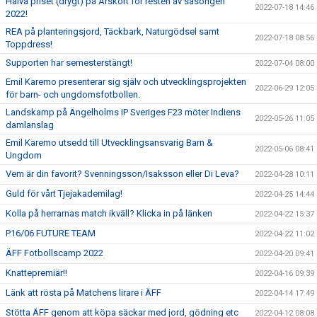
Halva priset (drygt) på Årskort för resten av säsongen
2022-07-18 14:46
2022!
REA på planteringsjord, Täckbark, Naturgödsel samt
2022-07-18 08:56
Toppdress!
Supporten har semesterstängt!
2022-07-04 08:00
Emil Karemo presenterar sig själv och utvecklingsprojekten
2022-06-29 12:05
för barn- och ungdomsfotbollen.
Landskamp på Ängelholms IP Sveriges F23 möter Indiens
2022-05-26 11:05
damlanslag
Emil Karemo utsedd till Utvecklingsansvarig Barn &
2022-05-06 08:41
Ungdom
Vem är din favorit? Svenningsson/Isaksson eller Di Leva?
2022-04-28 10:11
Guld för vårt Tjejakademilag!
2022-04-25 14:44
Kolla på herrarnas match ikväll? Klicka in på länken
2022-04-22 15:37
P16/06 FUTURE TEAM
2022-04-22 11:02
ÄFF Fotbollscamp 2022
2022-04-20 09:41
Knattepremiär!!
2022-04-16 09:39
Länk att rösta på Matchens lirare i ÄFF
2022-04-14 17:49
Stötta ÄFF genom att köpa säckar med jord, gödning etc
2022-04-12 08:08