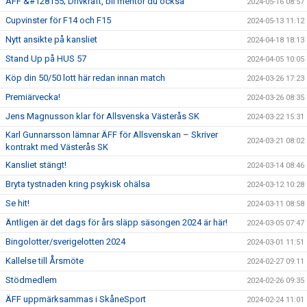
ÄFF &#128155; Drivkraft, bli mentor du också
2024-05-16 08:57
Cupvinster för F14 och F15
2024-05-13 11:12
Nytt ansikte på kansliet
2024-04-18 18:13
Stand Up på HUS 57
2024-04-05 10:05
Köp din 50/50 lott här redan innan match
2024-03-26 17:23
Premiärvecka!
2024-03-26 08:35
Jens Magnusson klar för Allsvenska Västerås SK
2024-03-22 15:31
Karl Gunnarsson lämnar ÄFF för Allsvenskan – Skriver
2024-03-21 08:02
kontrakt med Västerås SK
Kansliet stängt!
2024-03-14 08:46
Bryta tystnaden kring psykisk ohälsa
2024-03-12 10:28
Se hit!
2024-03-11 08:58
Äntligen är det dags för års släpp säsongen 2024 är här!
2024-03-05 07:47
Bingolotter/sverigelotten 2024
2024-03-01 11:51
Kallelse till Årsmöte
2024-02-27 09:11
Stödmedlem
2024-02-26 09:35
ÄFF uppmärksammas i SkåneSport
2024-02-24 11:01