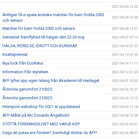
2021-05-03 15:22
Äntligen få vi spela enstaka matcher för barn födda 2002
2021-04-29 10:30
och senare
Matcher för barn födda 2002 och senare
2021-04-28 15:51
Seriestart framflyttad till helgen den 22-23 maj
2021-04-27 07:13
HÄLSA, RÖRELSE, IDROTT OCH KUNSKAP
2021-04-20 07:37
Knattepremiär
2021-04-19 07:39
Nya lock från EcoRetur
2021-04-14 11:11
Information från styrelsen
2021-04-12 07:24
ÄFF lyfter upp egen talang från Akademin till Herrlaget
2021-04-01 10:02
Årsmöte genomfört 210325
2021-03-26 10:21
Årsmöte genomfört 210325
2021-03-26 10:15
Intersport webshop för 2021 är uppdaterad
2021-03-09 11:18
ÄFF-Målet på Mc Donalds Ängelholm
2021-03-08 10:28
STÖTTA FÖRENINGSLIVET MED VARJE KÖP
2021-03-05 09:01
Dags att putsa era fönster? Samtidigt stöttar du ÄFF!
2021-02-26 08:51