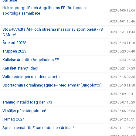
Stiftelse
Helsingborgs IF och Ängelholms FF fördjupar sitt
2023-04-06 12:04
sportsliga samarbete
2023-04-01 16:46
Sto&#776;tta ÄFF och streama massor av sport pa&#778;
2023-03-31 11:44
C More!
Årskort 2023!
2023-03-23 11:10
Truppen 2023
2023-03-23 07:40
Kallelse årsmöte Ängelholms FF
2023-03-23
Kansliet stängt idag!
2023-03-21 07:29
Valberedningen och dess arbete
2023-03-15 07:35
Sportadmin Försäljningsguide - Medlemmar (Bingolotto)
2023-03-10 11:58
2023-03-09 09:41
Träning inställd idag den 7/3
2023-03-07 10:29
Vi säljer påskbingolotter!
2023-03-06 08:53
Herrlag 2024
2023-02-12 13:31
Spelschemat för Ettan södra herr är klart!
2023-01-11 08:32