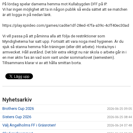
På lördag spelar damerna hemma mot Kullabygden DFF på IP.
MEDLEMS OCH TRÄNINGSAVGIFTER
Vi har ingen möjlighet att ta in någon publik så enda sättet att se matchen
är att logga in på nedan länk.
https://play.spiideo.com/games/cad6e1df-28ed-47fa-a39c-4cff40ec30ad
Vi vill passa på att påminna alla att följa de restriktioner som
Myndigheterna har satt upp. Fortsätt att vara noga med hygienen. Är du
sjuk så stanna hemma från träningen (eller ditt arbete). Hosta/nys i
armvecket. Håll avstånd. Det blir extra viktigt nu när skola o arbete går in i
en mer aktiv fas än vad som varit under sommarlovet (semestern).
Tillsammans klarar vi av att hålla smittan borta.
Nyhetsarkiv
Brothers Cup 2026
2026-06-25 09:05
Sisters Cup 2026
2026-06-25 08:44
Välj Ängelholms FF i Gräsroten!
2026-06-24 07:48