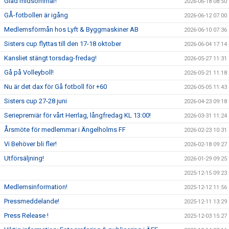
Glad midsommar!
2026-06-18 08:50
GÅ-fotbollen är igång
2026-06-12 07:00
Medlemsförmån hos Lyft & Byggmaskiner AB
2026-06-10 07:36
Sisters cup flyttas till den 17-18 oktober
2026-06-04 17:14
Kansliet stängt torsdag-fredag!
2026-05-27 11:31
Gå på Volleyboll!
2026-05-21 11:18
Nu är det dax för Gå fotboll för +60
2026-05-05 11:43
Sisters cup 27-28 juni
2026-04-23 09:18
Seriepremiär för vårt Herrlag, långfredag KL 13:00!
2026-03-31 11:24
Årsmöte för medlemmar i Ängelholms FF
2026-02-23 10:31
Vi Behöver bli fler!
2026-02-18 09:27
Utförsäljning!
2026-01-29 09:25
2025-12-15 09:23
Medlemsinformation!
2025-12-12 11:56
Pressmeddelande!
2025-12-11 13:29
Press Release !
2025-12-03 15:27