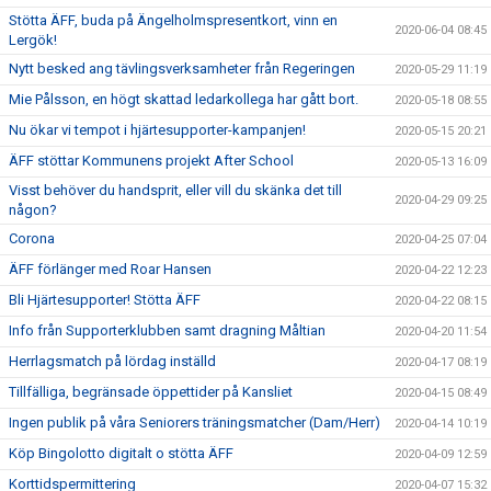
Stötta ÄFF, buda på Ängelholmspresentkort, vinn en
2020-06-04 08:45
Lergök!
Nytt besked ang tävlingsverksamheter från Regeringen
2020-05-29 11:19
Mie Pålsson, en högt skattad ledarkollega har gått bort.
2020-05-18 08:55
Nu ökar vi tempot i hjärtesupporter-kampanjen!
2020-05-15 20:21
ÄFF stöttar Kommunens projekt After School
2020-05-13 16:09
Visst behöver du handsprit, eller vill du skänka det till
2020-04-29 09:25
någon?
Corona
2020-04-25 07:04
ÄFF förlänger med Roar Hansen
2020-04-22 12:23
Bli Hjärtesupporter! Stötta ÄFF
2020-04-22 08:15
Info från Supporterklubben samt dragning Måltian
2020-04-20 11:54
Herrlagsmatch på lördag inställd
2020-04-17 08:19
Tillfälliga, begränsade öppettider på Kansliet
2020-04-15 08:49
Ingen publik på våra Seniorers träningsmatcher (Dam/Herr)
2020-04-14 10:19
Köp Bingolotto digitalt o stötta ÄFF
2020-04-09 12:59
Korttidspermittering
2020-04-07 15:32