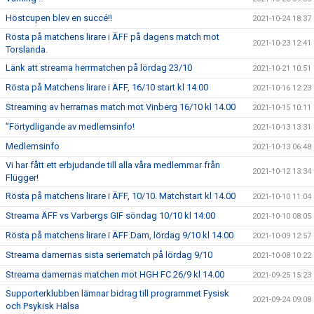
Höstcupen blev en succé!!
2021-10-24 18:37
Rösta på matchens lirare i ÄFF på dagens match mot
2021-10-23 12:41
Torslanda.
Länk att streama herrmatchen på lördag 23/10
2021-10-21 10:51
Rösta på Matchens lirare i ÄFF, 16/10 start kl 14.00
2021-10-16 12:23
Streaming av herrarnas match mot Vinberg 16/10 kl 14.00
2021-10-15 10:11
”Förtydligande av medlemsinfo!
2021-10-13 13:31
Medlemsinfo
2021-10-13 06:48
Vi har fått ett erbjudande till alla våra medlemmar från
2021-10-12 13:34
Flügger!
Rösta på matchens lirare i ÄFF, 10/10. Matchstart kl 14.00
2021-10-10 11:04
Streama ÄFF vs Varbergs GIF söndag 10/10 kl 14:00
2021-10-10 08:05
Rösta på matchens lirare i ÄFF Dam, lördag 9/10 kl 14.00
2021-10-09 12:57
Streama damernas sista seriematch på lördag 9/10
2021-10-08 10:22
Streama damernas matchen mot HGH FC 26/9 kl 14.00
2021-09-25 15:23
Supporterklubben lämnar bidrag till programmet Fysisk
2021-09-24 09:08
och Psykisk Hälsa