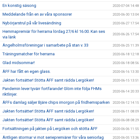
En konstig säsong
2020-07-04 14:48
Meddelande från en av våra sponsorer
2020-06-30 13:04
Nybörjarstrul på vår livesändning
2020-06-27 17:54
Hemmapremiär för herrarna lördag 27/6 kl 16.00. Kan ses
2020-06-26 17:54
via länk
Ängelholmsföreningar i samarbete på stan v. 33
2020-06-25 11:39
Träningsmatcher för herrarna
2020-06-18 12:18
Glad midsommar!
2020-06-18 08:56
ÄFF har fått en egen glass.
2020-06-16 13:30
Jakten fortsätter! Stötta ÄFF samt rädda Lergöken!
2020-06-15 13:51
Pandemin lever tyvärr fortfarande! Glöm inte följa FHMs
2020-06-14 20:33
riktlinjer.
ÄFFs damlag säljer Bjäre chips imorgon på fridhemsparken
2020-06-12 14:15
Jakten fortsätter! Stötta ÄFF samt rädda Lergöken!
2020-06-11 08:09
Jakten fortsätter! Stötta ÄFF samt rädda Lergöken!
2020-06-08 08:29
Fortsättningen på jakten på Lergöken och stötta ÄFF
2020-06-06 11:55
Äntligen stormar vi mot seriepremiärer för våra seniorlag
2020-06-05 13:36