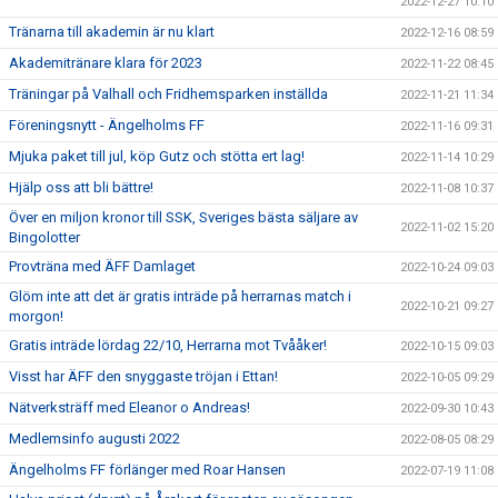
2022-12-27 10:10
Tränarna till akademin är nu klart
2022-12-16 08:59
Akademitränare klara för 2023
2022-11-22 08:45
Träningar på Valhall och Fridhemsparken inställda
2022-11-21 11:34
Föreningsnytt - Ängelholms FF
2022-11-16 09:31
Mjuka paket till jul, köp Gutz och stötta ert lag!
2022-11-14 10:29
Hjälp oss att bli bättre!
2022-11-08 10:37
Över en miljon kronor till SSK, Sveriges bästa säljare av
2022-11-02 15:20
Bingolotter
Provträna med ÄFF Damlaget
2022-10-24 09:03
Glöm inte att det är gratis inträde på herrarnas match i
2022-10-21 09:27
morgon!
Gratis inträde lördag 22/10, Herrarna mot Tvååker!
2022-10-15 09:03
Visst har ÄFF den snyggaste tröjan i Ettan!
2022-10-05 09:29
Nätverksträff med Eleanor o Andreas!
2022-09-30 10:43
Medlemsinfo augusti 2022
2022-08-05 08:29
Ängelholms FF förlänger med Roar Hansen
2022-07-19 11:08