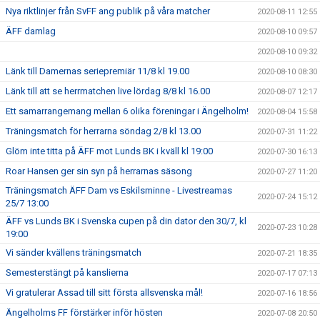
Nya riktlinjer från SvFF ang publik på våra matcher
2020-08-11 12:55
ÄFF damlag
2020-08-10 09:57
2020-08-10 09:32
Länk till Damernas seriepremiär 11/8 kl 19.00
2020-08-10 08:30
Länk till att se herrmatchen live lördag 8/8 kl 16.00
2020-08-07 12:17
Ett samarrangemang mellan 6 olika föreningar i Ängelholm!
2020-08-04 15:58
Träningsmatch för herrarna söndag 2/8 kl 13.00
2020-07-31 11:22
Glöm inte titta på ÄFF mot Lunds BK i kväll kl 19:00
2020-07-30 16:13
Roar Hansen ger sin syn på herrarnas säsong
2020-07-27 11:20
Träningsmatch ÄFF Dam vs Eskilsminne - Livestreamas
2020-07-24 15:12
25/7 13:00
ÄFF vs Lunds BK i Svenska cupen på din dator den 30/7, kl
2020-07-23 10:28
19:00
Vi sänder kvällens träningsmatch
2020-07-21 18:35
Semesterstängt på kanslierna
2020-07-17 07:13
Vi gratulerar Assad till sitt första allsvenska mål!
2020-07-16 18:56
Ängelholms FF förstärker inför hösten
2020-07-08 20:50