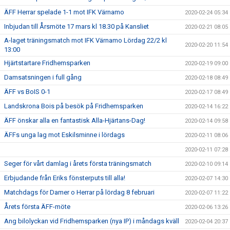
ÄFF Herrar spelade 1-1 mot IFK Värnamo
2020-02-24 05:34
Inbjudan till Årsmöte 17 mars kl 18.30 på Kansliet
2020-02-21 08:05
A-laget träningsmatch mot IFK Värnamo Lördag 22/2 kl
2020-02-20 11:54
13:00
Hjärtstartare Fridhemsparken
2020-02-19 09:00
Damsatsningen i full gång
2020-02-18 08:49
ÄFF vs BoIS 0-1
2020-02-17 08:49
Landskrona Bois på besök på Fridhemsparken
2020-02-14 16:22
ÄFF önskar alla en fantastisk Alla-Hjärtans-Dag!
2020-02-14 09:58
ÄFFs unga lag mot Eskilsminne i lördags
2020-02-11 08:06
2020-02-11 07:28
Seger för vårt damlag i årets första träningsmatch
2020-02-10 09:14
Erbjudande från Eriks fönsterputs till alla!
2020-02-07 14:30
Matchdags för Damer o Herrar på lördag 8 februari
2020-02-07 11:22
Årets första ÄFF-möte
2020-02-06 13:26
Ang bilolyckan vid Fridhemsparken (nya IP) i måndags kväll
2020-02-04 20:37