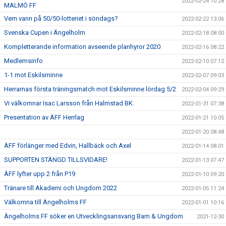
2022-02-24 10:28
MALMÖ FF
Vem vann på 50/50-lotteriet i söndags?
2022-02-22 13:06
Svenska Cupen i Ängelholm
2022-02-18 08:00
Kompletterande information avseende planhyror 2020
2022-02-16 08:22
Medlemsinfo
2022-02-10 07:12
1-1 mot Eskilsminne
2022-02-07 09:03
Herrarnas första träningsmatch mot Eskilsminne lördag 5/2
2022-02-04 09:29
Vi välkomnar Isac Larsson från Halmstad BK.
2022-01-31 07:38
Presentation av ÄFF Herrlag
2022-01-21 10:05
2022-01-20 08:48
ÄFF förlänger med Edvin, Hallbäck och Axel
2022-01-14 08:01
SUPPORTEN STÄNGD TILLSVIDARE!
2022-01-13 07:47
ÄFF lyfter upp 2 från P19
2022-01-10 09:20
Tränare till Akademi och Ungdom 2022
2022-01-05 11:24
Välkomna till Ängelholms FF
2022-01-01 10:16
Ängelholms FF söker en Utvecklingsansvarig Barn & Ungdom
2021-12-30