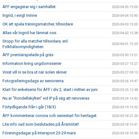
ÄFF engagerar sig i samhället
2020-04-05 19:00
Ingrid, i evigt minne
2020-04-04 10:40
OK att spela träningsmatcher, tillsvidare
2020-04-03 15:05
Allas vår Ingrid har lämnat oss.
2020-04-02 15:38
Stopp för alla matcher tillsvidare, enl
2020-04-01 15:29
Folkhälsomyndigheten
ÄFF premiärspelade på gräs
2020-03-30 13:51
Information kring ungdomsserier
2020-03-27 15:27
Visst vill ni se bra ut när solen skiner
2020-03-27 09:13
Fotograferingsdags av seniorerna
2020-03-26 19:47
Klart för enkelserie för ÄFF i div 2, start i mitten av juni
2020-03-25 12:48
Nu är "Rondellskylten" vid IP på väg att renoveras
2020-03-24 13:42
Förtydligande från i går (18/3)
2020-03-19 13:32
ÄFF kommenterar corona och seriestart för herrlaget
2020-03-18 21:20
Lite info vad som beslutades på Årsmötet!
2020-03-18 15:41
Föreningsdagar på Intersport 23-29 mars
2020-03-18 10:30