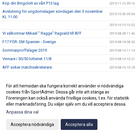
Köp din Bingolott av vårt P13 lag
2019-11-15 09:16
Avslutning för ungdomslagen söndagen den 3 november
2019-10-30 09:04
KL 11:00
2019-10-19 10:02
Vi välkomnar Mikael " Ragge" Ragvald till ÄFF
2019-08-28 11:46
F17 FÖR- EM Spanien - Sverige
2019-08-18 08:20
Sommarproffsläger 2019
2019-08-14 11:14
Vinnare i 50/50 lotteriet 11/8
2019-08-14 10:21
ÄFF söker matchsekreterare
2019-08-14 10:18
Angående gårdagens match i P19-Allsvenskan
2019-08-11 11:42
Kalle är på semester
2019-08-10 09:14
För att hemsidan ska fungera korrekt använder vi nödvändiga
cookies från SportAdmin. Dessa går inte att stänga av.
Klubbchefen Helena Wennerström presenterar sig
2019-08-07 08:52
Föreningen kan också använda frivilliga cookies, t.ex. för statistik
FitLine är ny samarbetspartner
2019-08-03 14:21
eller marknadsföring. Du väljer själv om du vill acceptera dessa.
ÄFF söker matchsekreterare
2019-08-01 13:00
Anpassa dina val
Flera lag drar igång igen
2019-07-22 14:01
Acceptera nödvändiga
Acceptera alla
Bemanning på våra kanslier i sommar
2019-07-04 08:02
Vinnare i 50/50 lotteriet 29/6
2019-07-01 14:32