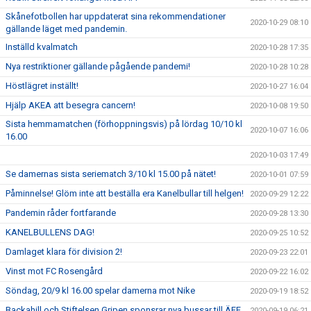
Skånefotbollen har uppdaterat sina rekommendationer
2020-10-29 08:10
gällande läget med pandemin.
Inställd kvalmatch
2020-10-28 17:35
Nya restriktioner gällande pågående pandemi!
2020-10-28 10:28
Höstlägret inställt!
2020-10-27 16:04
Hjälp AKEA att besegra cancern!
2020-10-08 19:50
Sista hemmamatchen (förhoppningsvis) på lördag 10/10 kl
2020-10-07 16:06
16.00
2020-10-03 17:49
Se damernas sista seriematch 3/10 kl 15.00 på nätet!
2020-10-01 07:59
Påminnelse! Glöm inte att beställa era Kanelbullar till helgen!
2020-09-29 12:22
Pandemin råder fortfarande
2020-09-28 13:30
KANELBULLENS DAG!
2020-09-25 10:52
Damlaget klara för division 2!
2020-09-23 22:01
Vinst mot FC Rosengård
2020-09-22 16:02
Söndag, 20/9 kl 16.00 spelar damerna mot Nike
2020-09-19 18:52
Backahill och Stiftelsen Gripen sponsrar nya bussar till ÄFF
2020-09-19 06:21