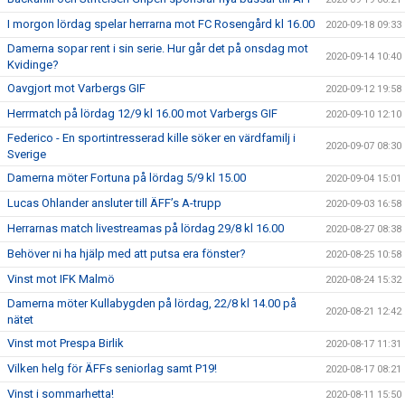
I morgon lördag spelar herrarna mot FC Rosengård kl 16.00
2020-09-18 09:33
Damerna sopar rent i sin serie. Hur går det på onsdag mot
2020-09-14 10:40
Kvidinge?
Oavgjort mot Varbergs GIF
2020-09-12 19:58
Herrmatch på lördag 12/9 kl 16.00 mot Varbergs GIF
2020-09-10 12:10
Federico - En sportintresserad kille söker en värdfamilj i
2020-09-07 08:30
Sverige
Damerna möter Fortuna på lördag 5/9 kl 15.00
2020-09-04 15:01
Lucas Ohlander ansluter till ÄFF’s A-trupp
2020-09-03 16:58
Herrarnas match livestreamas på lördag 29/8 kl 16.00
2020-08-27 08:38
Behöver ni ha hjälp med att putsa era fönster?
2020-08-25 10:58
Vinst mot IFK Malmö
2020-08-24 15:32
Damerna möter Kullabygden på lördag, 22/8 kl 14.00 på
2020-08-21 12:42
nätet
Vinst mot Prespa Birlik
2020-08-17 11:31
Vilken helg för ÄFFs seniorlag samt P19!
2020-08-17 08:21
Vinst i sommarhetta!
2020-08-11 15:50