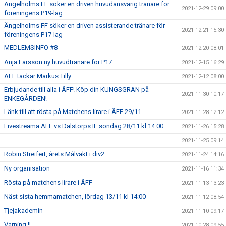
Ängelholms FF söker en driven huvudansvarig tränare för
2021-12-29 09:00
föreningens P19-lag
Ängelholms FF söker en driven assisterande tränare för
2021-12-21 15:30
föreningens P17-lag
MEDLEMSINFO #8
2021-12-20 08:01
Anja Larsson ny huvudtränare för P17
2021-12-15 16:29
ÄFF tackar Markus Tilly
2021-12-12 08:00
Erbjudande till alla i ÄFF! Köp din KUNGSGRAN på
2021-11-30 10:17
ENKEGÅRDEN!
Länk till att rösta på Matchens lirare i ÄFF 29/11
2021-11-28 12:12
Livestreama ÄFF vs Dalstorps IF söndag 28/11 kl 14.00
2021-11-26 15:28
2021-11-25 09:14
Robin Streifert, årets Målvakt i div2
2021-11-24 14:16
Ny organisation
2021-11-16 11:34
Rösta på matchens lirare i ÄFF
2021-11-13 13:23
Näst sista hemmamatchen, lördag 13/11 kl 14:00
2021-11-12 08:54
Tjejakademin
2021-11-10 09:17
Varning !!
2021-10-28 09:55