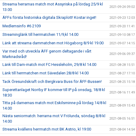
Streama herrarnas match mot Assyriska på lördag 25/9 kl
2021-09-24 09:02
13.00
ÄFFs första historiska digitala Skraplott! Kostar inget!
2021-09-23 12:03
Medlemsinfo #6 2109
2021-09-20 11:41
Streaminglänk till herrmatchen 11/9,kl 14.00
2021-09-10 08:17
Länk att streama dammatchen mot Högaborg 8/9 kl 19.00
2021-09-07 14:15
Var med och utveckla ÄFF genom deltagande i vårt
2021-09-06 09:37
Marknadsråd!
Länk till Dam-match mot FC Hessleholm, 29/8 kl 14.00
2021-08-28 15:51
Länk till herrmatchen mot Sävedalen 28/8 kl 14.00
2021-08-27 17:10
Tack Öresundskraft och Bergkvara Buss för ÄFF-Bussen!
2021-08-25 15:18
Superettanlaget Norrby IF kommer till IP på onsdag, 18/8 kl
2021-08-16 11:49
18:30
Titta på damernas match mot Eskilsminne på lördag 14/8 kl
2021-08-09 15:43
14.00
Nästa seniormatch: herrarna mot V Frölunda, söndag 8/8 kl
2021-08-05 16:51
14.00
Streama kvällens herrmatch mot BK Astrio, kl 19:00
2021-08-04 14:54