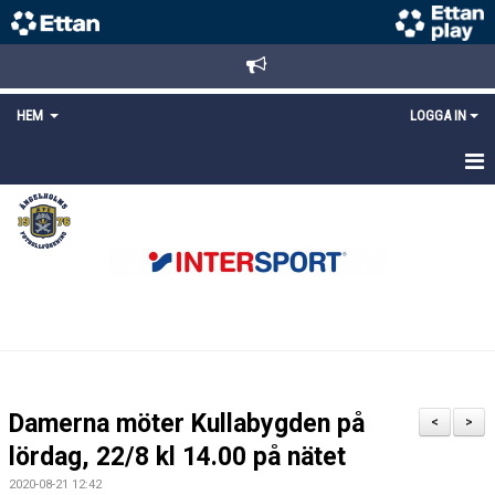
HEM
LOGGA IN
STARTSIDA
NYHETER
ANMÄLAN/REGISTRERING
POLICYS
FÖRKÖP BILJETTER
Damerna möter Kullabygden på
<
>
LÄNKAR
lördag, 22/8 kl 14.00 på nätet
2020-08-21 12:42