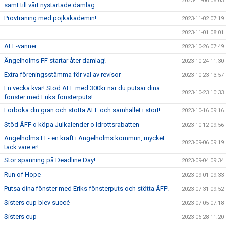
2023-11-06 08:03
samt till vårt nystartade damlag.
Provträning med pojkakademin!
2023-11-02 07:19
2023-11-01 08:01
ÄFF-vänner
2023-10-26 07:49
Ängelholms FF startar åter damlag!
2023-10-24 11:30
Extra föreningsstämma för val av revisor
2023-10-23 13:57
En vecka kvar! Stöd ÄFF med 300kr när du putsar dina
2023-10-23 10:33
fönster med Eriks fönsterputs!
Förboka din gran och stötta ÄFF och samhället i stort!
2023-10-16 09:16
Stöd ÄFF o köpa Julkalender o Idrottsrabatten
2023-10-12 09:56
Ängelholms FF- en kraft i Ängelholms kommun, mycket
2023-09-06 09:19
tack vare er!
Stor spänning på Deadline Day!
2023-09-04 09:34
Run of Hope
2023-09-01 09:33
Putsa dina fönster med Eriks fönsterputs och stötta ÄFF!
2023-07-31 09:52
Sisters cup blev succé
2023-07-05 07:18
Sisters cup
2023-06-28 11:20