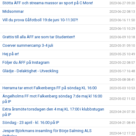
Stötta ÄFF och streama massor av sport på C More!
2023-06-27 09:20
Midsommar
2023-06-22 08:13
Vill du prova Gåfotboll 19:de juni 10-11:30?!
2023-06-16 11:50
2023-06-15 10:29
Grattis till alla ÄFF:are som tar Studenten!!
2023-06-09 10:18
Coerver summercamp 3-4 juli
2023-05-31 09:10
Hej på er!
2023-05-25 10:49
Följer du ÄFF på Instagram
2023-05-22 08:57
Glädje - Delaktighet - Utveckling
2023-05-17 16:48
2023-05-08 08:41
Herrarna tar emot Falkenbergs FF på söndag KL 16:00
2023-05-03 10:53
Ängelholms FF mot Falkenberg söndag 7:de maj kl 16:00
2023-05-02 11:02
på IP
Extra årsmöte torsdagen den 4 maj KL 17:00 i klubbstugan
2023-04-24 07:30
på IP
Söndag - 23 april - kl. 16.00 på IP
2023-04-21 08:49
Jesper Björkmans insamling för Börje Salming ALS
2023-04-12 17:22