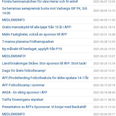
Första hemmamatchen för våra Herrar och fri entré!
2021-06-07 10:24
Se herrarnas seriepremiär borta mot Varbergs GIF FK, 5/6
2021-06-04 16:10
14.00
MEDLEMSINFO
2021-06-03 11:03
Gratis mensskydd till alla tjejer från 13 år i ÄFF!
2021-06-02 18:14
Melin Fastigheter, också en sponsor till ÄFF
2021-05-31 16:08
7-manna planerna Fridhemsparken
2021-05-28 15:59
Ny målvakt till herrlaget, upplyft från P19.
2021-05-26 19:52
MEDLEMSINFO!
2021-05-25 10:07
Länsförsäkringar Skåne. Stor sponsor till ÄFF. Stort tack!
2021-05-24 15:18
Dags för årets fotbollscamp!
2021-05-20 10:41
ÄFF/Prodefending Fotbollsskola för äldre spelare 14-17år
2021-05-20 10:32
ÄFF Fotbollscamp i sommar
2021-05-19 20:18
AKEA - En viktig sponsor i ÄFF
2021-05-18 08:40
Träffa föreningens styrelse!
2021-05-11 08:30
Presentation av ÄFFs Sponsorer. Vi börjar med Backahill!
2021-05-10 19:23
MEDLEMSINFO
2021-05-04 09:17