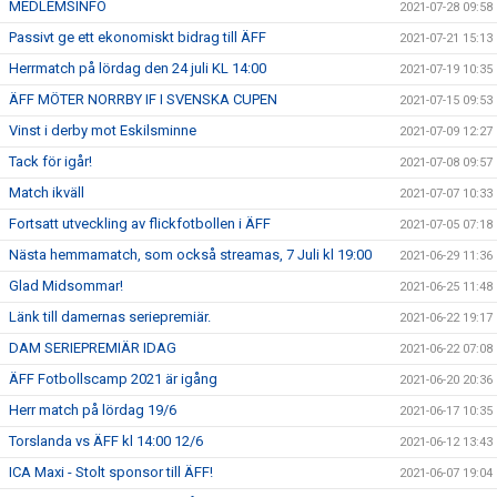
MEDLEMSINFO
2021-07-28 09:58
Passivt ge ett ekonomiskt bidrag till ÄFF
2021-07-21 15:13
Herrmatch på lördag den 24 juli KL 14:00
2021-07-19 10:35
ÄFF MÖTER NORRBY IF I SVENSKA CUPEN
2021-07-15 09:53
Vinst i derby mot Eskilsminne
2021-07-09 12:27
Tack för igår!
2021-07-08 09:57
Match ikväll
2021-07-07 10:33
Fortsatt utveckling av flickfotbollen i ÄFF
2021-07-05 07:18
Nästa hemmamatch, som också streamas, 7 Juli kl 19:00
2021-06-29 11:36
Glad Midsommar!
2021-06-25 11:48
Länk till damernas seriepremiär.
2021-06-22 19:17
DAM SERIEPREMIÄR IDAG
2021-06-22 07:08
ÄFF Fotbollscamp 2021 är igång
2021-06-20 20:36
Herr match på lördag 19/6
2021-06-17 10:35
Torslanda vs ÄFF kl 14:00 12/6
2021-06-12 13:43
ICA Maxi - Stolt sponsor till ÄFF!
2021-06-07 19:04