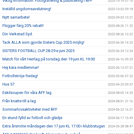
Viktig information: Fotografering & publicering i ÄFF
2025-10-14 07:16
Inställd ungdomsavslutning!
2025-10-02 09:18
Nytt samarbete!
2025-09-03 10:21
Flügger färg 20% rabatt!
2025-08-26 11:25
Din Verkstad Syd.
2025-08-26 10:22
Tack ALLA som gjorde Sisters Cup 2025 möjlig!
2025-06-30 14:25
SISTERS FOOTBALL CUP 28-29:e juni 2025
2025-06-24 12:24
Match för vårt Herrlag på torsdag den 19 juni KL 19:00
2025-06-16 09:29
Hej kära medlemmar!
2025-06-13 07:21
Fotbollströje fredag!
2025-05-06 07:22
Hus 57
2025-04-23 09:37
Eskilscupen för våra ÄFF lag
2024-08-05 14:33
Från knatte till a-lag
2024-08-01 21:16
Sommarlovsaktiviteter med ÄFF
2024-06-22 16:21
En stund fylld av fotboll och glädje
2024-06-17 15:49
Extra årsmöte måndagen den 17 juni KL 17:00 i klubbstugan
2024-05-28 08:47