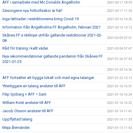
ÄFF i samarbete med Mc Donalds Ängelholm
2021-02-17 18:59
Säsongens nya fotbollsskor är här!
2021-02-17 11:24
Inga lättnader i restriktionerna kring Covid-19
2021-02-16 10:35
Information från Ängelholms FF Ängelholm, februari 2021
2021-02-10 10:12
Skånes FF:s riktlinjer utifrån gällande restriktioner 2021-02-
2021-02-09 07:51
08
Råd för träning i kallt väder.
2021-02-04 07:47
Nya rekommendationer gällande pandemin från Skånes FF
2021-01-26 07:43
2021-01-25
2021-01-23 16:26
ÄFF fortsätter att bygga lokalt och med egna talanger
2021-01-22 10:13
Ytterliggare en talang ansluter till ÄFF
2021-01-16 16:31
Filip Sjöberg + ÄFF = Sant
2021-01-16 16:24
William Kvist ansluter till ÄFF
2021-01-16 16:22
Jacob Olsson ansluter till ÄFF
2021-01-14 11:41
Uppflyttad talang
2021-01-14 11:33
Maja återvänder.
2021-01-13 11:42