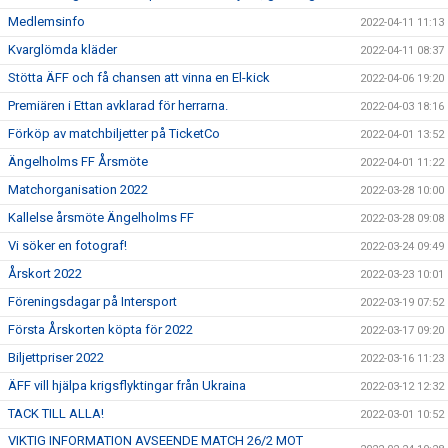
Medlemsinfo
2022-04-11 11:13
Kvarglömda kläder
2022-04-11 08:37
Stötta ÄFF och få chansen att vinna en El-kick
2022-04-06 19:20
Premiären i Ettan avklarad för herrarna.
2022-04-03 18:16
Förköp av matchbiljetter på TicketCo
2022-04-01 13:52
Ängelholms FF Årsmöte
2022-04-01 11:22
Matchorganisation 2022
2022-03-28 10:00
Kallelse årsmöte Ängelholms FF
2022-03-28 09:08
Vi söker en fotograf!
2022-03-24 09:49
Årskort 2022
2022-03-23 10:01
Föreningsdagar på Intersport
2022-03-19 07:52
Första Årskorten köpta för 2022
2022-03-17 09:20
Biljettpriser 2022
2022-03-16 11:23
ÄFF vill hjälpa krigsflyktingar från Ukraina
2022-03-12 12:32
TACK TILL ALLA!
2022-03-01 10:52
VIKTIG INFORMATION AVSEENDE MATCH 26/2 MOT