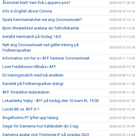
Årsmötet klart! Vem fick Lappens pris?
2020-03-17 20:33
Info in English about Corona
2020-03-16 14:16
Spela hemmamatcher ute ang Coronaviruset?
2020-03-16 10:15
Björn Westerblad avslutar sin fotbollskarriär
2020-03-14 13:32
Inställd Herrmatch på lördag 14/3
2020-03-13 12:00
Nytt ang Coronaviruset vad gäller träning på
2020-03-13 10:18
Fridhemsparken
Information om hur vi i ÄFF hanterar Coronaviruset
2020-03-11 12:03
Love Fredriksson tillbaka i ÄFF
2020-03-09 15:18
En träningsmatch med två ansikten
2020-03-08 15:10
Kansliet på Fridhemsparken stängt
2020-03-06 11:30
ÄFF förstärker ledarstaben
2020-03-06 11:26
Lokalderby Vejby - ÄFF på tisdag den 10 mars KL 19.00
2020-03-04 07:24
Lunds BK vs. ÄFF 0-1
2020-03-02 10:24
Ängelholms FF lyfter upp talang
2020-02-28 14:45
Seger för Damerna mot halländskt div 2-lag
2020-02-27 09:49
Damerna spelar mot Trönninge IF på onsdag 26/2
2020-02-25 14:44