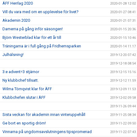
ÄFF Herrlag 2020
2020-01-28 12:02
Vill du vara med om en upplevelse för livet?
2020-01-27 08:41
Akademin 2020
2020-01-21 07:31
Damerna på gång inför säsongen!
2020-01-15 20:36
Björn Westerblad klar för ett år till
2020-01-15 10:46
Träningarna är i full gång på Fridhemsparken
2020-01-14 11:17
Julhälsning!
2019-12-20 07:42
2019-12-18 08:54
3:e advent=3 stjärnor
2019-12-15 15:16
Ny klubbchef tillsatt.
2019-12-12 11:59
Wilma Törnqvist klar för ÄFF
2019-12-09 11:53
Klubbchefen slutar i ÄFF
2019-12-02 09:58
2019-11-26 09:44
Sista veckan för akademin innan vinteruppehåll
2019-11-25 08:34
Ge bort en sportig dröm!
2019-11-22 09:50
Vinnarna på ungdomsavslutningens tipspromenad
2019-11-22 07:43