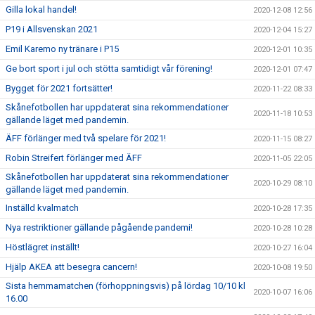
Gilla lokal handel!
2020-12-08 12:56
P19 i Allsvenskan 2021
2020-12-04 15:27
Emil Karemo ny tränare i P15
2020-12-01 10:35
Ge bort sport i jul och stötta samtidigt vår förening!
2020-12-01 07:47
Bygget för 2021 fortsätter!
2020-11-22 08:33
Skånefotbollen har uppdaterat sina rekommendationer
2020-11-18 10:53
gällande läget med pandemin.
ÄFF förlänger med två spelare för 2021!
2020-11-15 08:27
Robin Streifert förlänger med ÄFF
2020-11-05 22:05
Skånefotbollen har uppdaterat sina rekommendationer
2020-10-29 08:10
gällande läget med pandemin.
Inställd kvalmatch
2020-10-28 17:35
Nya restriktioner gällande pågående pandemi!
2020-10-28 10:28
Höstlägret inställt!
2020-10-27 16:04
Hjälp AKEA att besegra cancern!
2020-10-08 19:50
Sista hemmamatchen (förhoppningsvis) på lördag 10/10 kl
2020-10-07 16:06
16.00