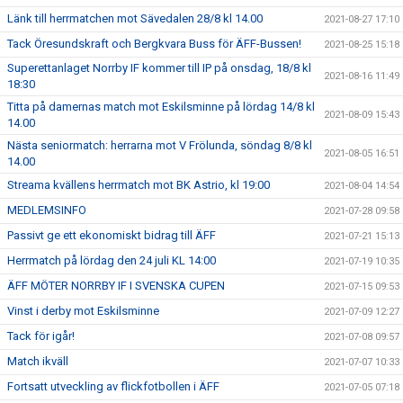
Länk till herrmatchen mot Sävedalen 28/8 kl 14.00
2021-08-27 17:10
Tack Öresundskraft och Bergkvara Buss för ÄFF-Bussen!
2021-08-25 15:18
Superettanlaget Norrby IF kommer till IP på onsdag, 18/8 kl
2021-08-16 11:49
18:30
Titta på damernas match mot Eskilsminne på lördag 14/8 kl
2021-08-09 15:43
14.00
Nästa seniormatch: herrarna mot V Frölunda, söndag 8/8 kl
2021-08-05 16:51
14.00
Streama kvällens herrmatch mot BK Astrio, kl 19:00
2021-08-04 14:54
MEDLEMSINFO
2021-07-28 09:58
Passivt ge ett ekonomiskt bidrag till ÄFF
2021-07-21 15:13
Herrmatch på lördag den 24 juli KL 14:00
2021-07-19 10:35
ÄFF MÖTER NORRBY IF I SVENSKA CUPEN
2021-07-15 09:53
Vinst i derby mot Eskilsminne
2021-07-09 12:27
Tack för igår!
2021-07-08 09:57
Match ikväll
2021-07-07 10:33
Fortsatt utveckling av flickfotbollen i ÄFF
2021-07-05 07:18