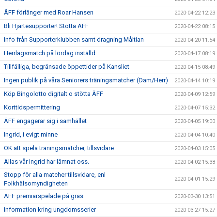
ÄFF förlänger med Roar Hansen
2020-04-22 12:23
Bli Hjärtesupporter! Stötta ÄFF
2020-04-22 08:15
Info från Supporterklubben samt dragning Måltian
2020-04-20 11:54
Herrlagsmatch på lördag inställd
2020-04-17 08:19
Tillfälliga, begränsade öppettider på Kansliet
2020-04-15 08:49
Ingen publik på våra Seniorers träningsmatcher (Dam/Herr)
2020-04-14 10:19
Köp Bingolotto digitalt o stötta ÄFF
2020-04-09 12:59
Korttidspermittering
2020-04-07 15:32
ÄFF engagerar sig i samhället
2020-04-05 19:00
Ingrid, i evigt minne
2020-04-04 10:40
OK att spela träningsmatcher, tillsvidare
2020-04-03 15:05
Allas vår Ingrid har lämnat oss.
2020-04-02 15:38
Stopp för alla matcher tillsvidare, enl
2020-04-01 15:29
Folkhälsomyndigheten
ÄFF premiärspelade på gräs
2020-03-30 13:51
Information kring ungdomsserier
2020-03-27 15:27