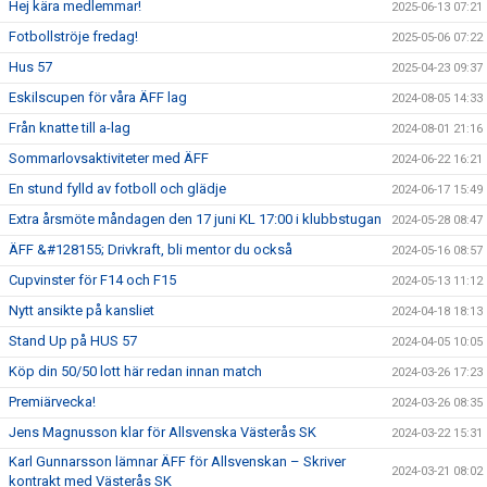
Hej kära medlemmar!
2025-06-13 07:21
Fotbollströje fredag!
2025-05-06 07:22
Hus 57
2025-04-23 09:37
Eskilscupen för våra ÄFF lag
2024-08-05 14:33
Från knatte till a-lag
2024-08-01 21:16
Sommarlovsaktiviteter med ÄFF
2024-06-22 16:21
En stund fylld av fotboll och glädje
2024-06-17 15:49
Extra årsmöte måndagen den 17 juni KL 17:00 i klubbstugan
2024-05-28 08:47
ÄFF &#128155; Drivkraft, bli mentor du också
2024-05-16 08:57
Cupvinster för F14 och F15
2024-05-13 11:12
Nytt ansikte på kansliet
2024-04-18 18:13
Stand Up på HUS 57
2024-04-05 10:05
Köp din 50/50 lott här redan innan match
2024-03-26 17:23
Premiärvecka!
2024-03-26 08:35
Jens Magnusson klar för Allsvenska Västerås SK
2024-03-22 15:31
Karl Gunnarsson lämnar ÄFF för Allsvenskan – Skriver
2024-03-21 08:02
kontrakt med Västerås SK