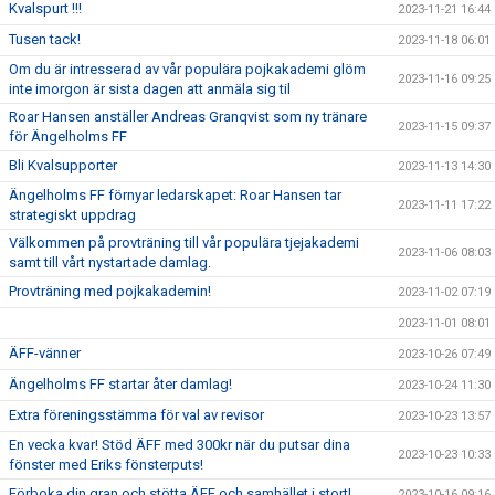
Kvalspurt !!!
2023-11-21 16:44
Tusen tack!
2023-11-18 06:01
Om du är intresserad av vår populära pojkakademi glöm
2023-11-16 09:25
inte imorgon är sista dagen att anmäla sig til
Roar Hansen anställer Andreas Granqvist som ny tränare
2023-11-15 09:37
för Ängelholms FF
Bli Kvalsupporter
2023-11-13 14:30
Ängelholms FF förnyar ledarskapet: Roar Hansen tar
2023-11-11 17:22
strategiskt uppdrag
Välkommen på provträning till vår populära tjejakademi
2023-11-06 08:03
samt till vårt nystartade damlag.
Provträning med pojkakademin!
2023-11-02 07:19
2023-11-01 08:01
ÄFF-vänner
2023-10-26 07:49
Ängelholms FF startar åter damlag!
2023-10-24 11:30
Extra föreningsstämma för val av revisor
2023-10-23 13:57
En vecka kvar! Stöd ÄFF med 300kr när du putsar dina
2023-10-23 10:33
fönster med Eriks fönsterputs!
Förboka din gran och stötta ÄFF och samhället i stort!
2023-10-16 09:16