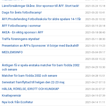
Länsförsäkringar Skåne. Stor sponsor till ÄFF. Stort tack!
2021-05-24 15:18
Dags för årets fotbollscamp!
2021-05-20 10:41
ÄFF/Prodefending Fotbollsskola för äldre spelare 14-17år
2021-05-20 10:32
ÄFF Fotbollscamp i sommar
2021-05-19 20:18
AKEA - En viktig sponsor i ÄFF
2021-05-18 08:40
Träffa föreningens styrelse!
2021-05-11 08:30
Presentation av ÄFFs Sponsorer. Vi börjar med Backahill!
2021-05-10 19:23
MEDLEMSINFO
2021-05-04 09:17
2021-05-03 15:22
Äntligen få vi spela enstaka matcher för barn födda 2002
2021-04-29 10:30
och senare
Matcher för barn födda 2002 och senare
2021-04-28 15:51
Seriestart framflyttad till helgen den 22-23 maj
2021-04-27 07:13
HÄLSA, RÖRELSE, IDROTT OCH KUNSKAP
2021-04-20 07:37
Knattepremiär
2021-04-19 07:39
Nya lock från EcoRetur
2021-04-14 11:11