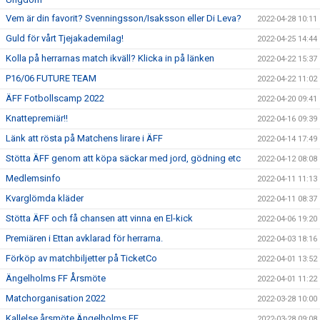
Vem är din favorit? Svenningsson/Isaksson eller Di Leva?
2022-04-28 10:11
Guld för vårt Tjejakademilag!
2022-04-25 14:44
Kolla på herrarnas match ikväll? Klicka in på länken
2022-04-22 15:37
P16/06 FUTURE TEAM
2022-04-22 11:02
ÄFF Fotbollscamp 2022
2022-04-20 09:41
Knattepremiär!!
2022-04-16 09:39
Länk att rösta på Matchens lirare i ÄFF
2022-04-14 17:49
Stötta ÄFF genom att köpa säckar med jord, gödning etc
2022-04-12 08:08
Medlemsinfo
2022-04-11 11:13
Kvarglömda kläder
2022-04-11 08:37
Stötta ÄFF och få chansen att vinna en El-kick
2022-04-06 19:20
Premiären i Ettan avklarad för herrarna.
2022-04-03 18:16
Förköp av matchbiljetter på TicketCo
2022-04-01 13:52
Ängelholms FF Årsmöte
2022-04-01 11:22
Matchorganisation 2022
2022-03-28 10:00
Kallelse årsmöte Ängelholms FF
2022-03-28 09:08