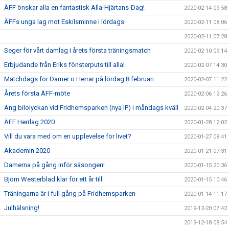
ÄFF önskar alla en fantastisk Alla-Hjärtans-Dag!
2020-02-14 09:58
ÄFFs unga lag mot Eskilsminne i lördags
2020-02-11 08:06
2020-02-11 07:28
Seger för vårt damlag i årets första träningsmatch
2020-02-10 09:14
Erbjudande från Eriks fönsterputs till alla!
2020-02-07 14:30
Matchdags för Damer o Herrar på lördag 8 februari
2020-02-07 11:22
Årets första ÄFF-möte
2020-02-06 13:26
Ang bilolyckan vid Fridhemsparken (nya IP) i måndags kväll
2020-02-04 20:37
ÄFF Herrlag 2020
2020-01-28 12:02
Vill du vara med om en upplevelse för livet?
2020-01-27 08:41
Akademin 2020
2020-01-21 07:31
Damerna på gång inför säsongen!
2020-01-15 20:36
Björn Westerblad klar för ett år till
2020-01-15 10:46
Träningarna är i full gång på Fridhemsparken
2020-01-14 11:17
Julhälsning!
2019-12-20 07:42
2019-12-18 08:54