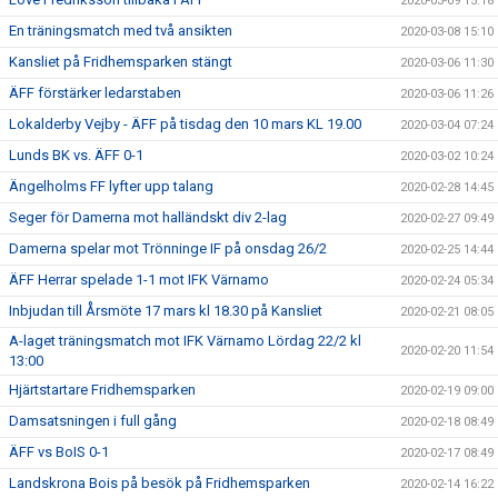
2020-03-09 15:18
En träningsmatch med två ansikten
2020-03-08 15:10
Kansliet på Fridhemsparken stängt
2020-03-06 11:30
ÄFF förstärker ledarstaben
2020-03-06 11:26
Lokalderby Vejby - ÄFF på tisdag den 10 mars KL 19.00
2020-03-04 07:24
Lunds BK vs. ÄFF 0-1
2020-03-02 10:24
Ängelholms FF lyfter upp talang
2020-02-28 14:45
Seger för Damerna mot halländskt div 2-lag
2020-02-27 09:49
Damerna spelar mot Trönninge IF på onsdag 26/2
2020-02-25 14:44
ÄFF Herrar spelade 1-1 mot IFK Värnamo
2020-02-24 05:34
Inbjudan till Årsmöte 17 mars kl 18.30 på Kansliet
2020-02-21 08:05
A-laget träningsmatch mot IFK Värnamo Lördag 22/2 kl
2020-02-20 11:54
13:00
Hjärtstartare Fridhemsparken
2020-02-19 09:00
Damsatsningen i full gång
2020-02-18 08:49
ÄFF vs BoIS 0-1
2020-02-17 08:49
Landskrona Bois på besök på Fridhemsparken
2020-02-14 16:22