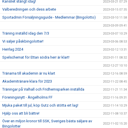
Kansliet stängt idag!
2023-03-21 07:29
Valberedningen och dess arbete
2023-03-15 07:35
Sportadmin Försäljningsguide - Medlemmar (Bingolotto)
2023-03-10 11:58
2023-03-09 09:41
Träning inställd idag den 7/3
2023-03-07 10:29
Vi säljer påskbingolotter!
2023-03-06 08:53
Herrlag 2024
2023-02-12 13:31
Spelschemat för Ettan södra herr är klart!
2023-01-11 08:32
2022-12-27 10:10
Tränarna till akademin är nu klart
2022-12-16 08:59
Akademitränare klara för 2023
2022-11-22 08:45
Träningar på Valhall och Fridhemsparken inställda
2022-11-21 11:34
Föreningsnytt - Ängelholms FF
2022-11-16 09:31
Mjuka paket till jul, köp Gutz och stötta ert lag!
2022-11-14 10:29
Hjälp oss att bli bättre!
2022-11-08 10:37
Över en miljon kronor till SSK, Sveriges bästa säljare av
2022-11-02 15:20
Bingolotter