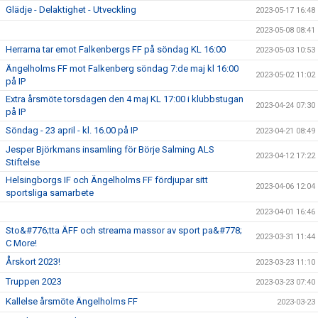
Glädje - Delaktighet - Utveckling
2023-05-17 16:48
2023-05-08 08:41
Herrarna tar emot Falkenbergs FF på söndag KL 16:00
2023-05-03 10:53
Ängelholms FF mot Falkenberg söndag 7:de maj kl 16:00
2023-05-02 11:02
på IP
Extra årsmöte torsdagen den 4 maj KL 17:00 i klubbstugan
2023-04-24 07:30
på IP
Söndag - 23 april - kl. 16.00 på IP
2023-04-21 08:49
Jesper Björkmans insamling för Börje Salming ALS
2023-04-12 17:22
Stiftelse
Helsingborgs IF och Ängelholms FF fördjupar sitt
2023-04-06 12:04
sportsliga samarbete
2023-04-01 16:46
Sto&#776;tta ÄFF och streama massor av sport pa&#778;
2023-03-31 11:44
C More!
Årskort 2023!
2023-03-23 11:10
Truppen 2023
2023-03-23 07:40
Kallelse årsmöte Ängelholms FF
2023-03-23