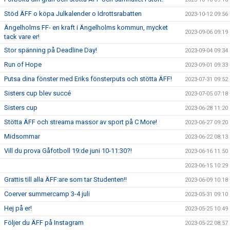
Stöd ÄFF o köpa Julkalender o Idrottsrabatten
2023-10-12 09:56
Ängelholms FF- en kraft i Ängelholms kommun, mycket
2023-09-06 09:19
tack vare er!
Stor spänning på Deadline Day!
2023-09-04 09:34
Run of Hope
2023-09-01 09:33
Putsa dina fönster med Eriks fönsterputs och stötta ÄFF!
2023-07-31 09:52
Sisters cup blev succé
2023-07-05 07:18
Sisters cup
2023-06-28 11:20
Stötta ÄFF och streama massor av sport på C More!
2023-06-27 09:20
Midsommar
2023-06-22 08:13
Vill du prova Gåfotboll 19:de juni 10-11:30?!
2023-06-16 11:50
2023-06-15 10:29
Grattis till alla ÄFF:are som tar Studenten!!
2023-06-09 10:18
Coerver summercamp 3-4 juli
2023-05-31 09:10
Hej på er!
2023-05-25 10:49
Följer du ÄFF på Instagram
2023-05-22 08:57