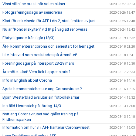
Visst vill ni se bra ut när solen skiner
2020-03-27 09:13
Fotograferingsdags av seniorerna
2020-03-26 19:47
Klart för enkelserie för ÄFF i div 2, start i mitten av juni
2020-03-25 12:48
Nu är "Rondellskylten" vid IP på väg att renoveras
2020-03-24 13:42
Förtydligande från i går (18/3)
2020-03-19 13:32
ÄFF kommenterar corona och seriestart för herrlaget
2020-03-18 21:20
Lite info vad som beslutades på Årsmötet!
2020-03-18 15:41
Föreningsdagar på Intersport 23-29 mars
2020-03-18 10:30
Årsmötet klart! Vem fick Lappens pris?
2020-03-17 20:33
Info in English about Corona
2020-03-16 14:16
Spela hemmamatcher ute ang Coronaviruset?
2020-03-16 10:15
Björn Westerblad avslutar sin fotbollskarriär
2020-03-14 13:32
Inställd Herrmatch på lördag 14/3
2020-03-13 12:00
Nytt ang Coronaviruset vad gäller träning på
2020-03-13 10:18
Fridhemsparken
Information om hur vi i ÄFF hanterar Coronaviruset
2020-03-11 12:03
Love Fredriksson tillbaka i ÄFF