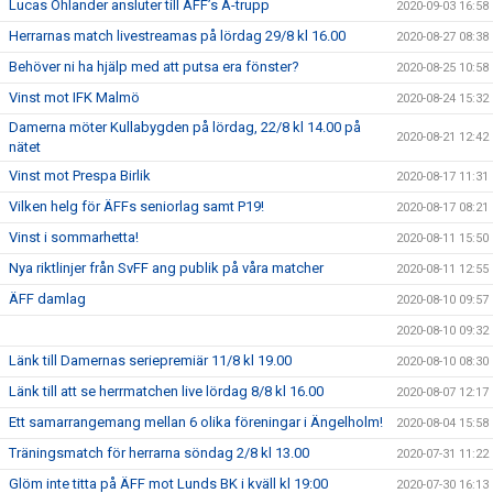
Lucas Ohlander ansluter till ÄFF’s A-trupp
2020-09-03 16:58
Herrarnas match livestreamas på lördag 29/8 kl 16.00
2020-08-27 08:38
Behöver ni ha hjälp med att putsa era fönster?
2020-08-25 10:58
Vinst mot IFK Malmö
2020-08-24 15:32
Damerna möter Kullabygden på lördag, 22/8 kl 14.00 på
2020-08-21 12:42
nätet
Vinst mot Prespa Birlik
2020-08-17 11:31
Vilken helg för ÄFFs seniorlag samt P19!
2020-08-17 08:21
Vinst i sommarhetta!
2020-08-11 15:50
Nya riktlinjer från SvFF ang publik på våra matcher
2020-08-11 12:55
ÄFF damlag
2020-08-10 09:57
2020-08-10 09:32
Länk till Damernas seriepremiär 11/8 kl 19.00
2020-08-10 08:30
Länk till att se herrmatchen live lördag 8/8 kl 16.00
2020-08-07 12:17
Ett samarrangemang mellan 6 olika föreningar i Ängelholm!
2020-08-04 15:58
Träningsmatch för herrarna söndag 2/8 kl 13.00
2020-07-31 11:22
Glöm inte titta på ÄFF mot Lunds BK i kväll kl 19:00
2020-07-30 16:13