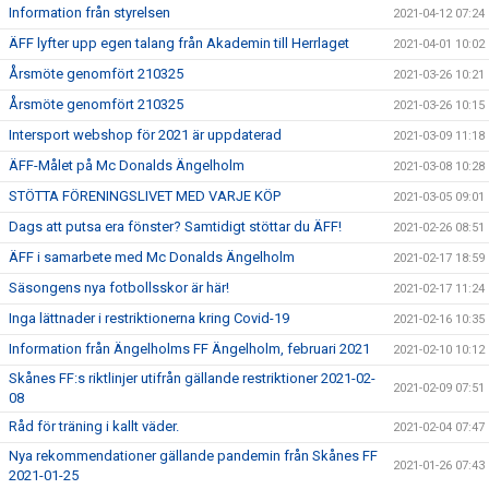
Information från styrelsen
2021-04-12 07:24
ÄFF lyfter upp egen talang från Akademin till Herrlaget
2021-04-01 10:02
Årsmöte genomfört 210325
2021-03-26 10:21
Årsmöte genomfört 210325
2021-03-26 10:15
Intersport webshop för 2021 är uppdaterad
2021-03-09 11:18
ÄFF-Målet på Mc Donalds Ängelholm
2021-03-08 10:28
STÖTTA FÖRENINGSLIVET MED VARJE KÖP
2021-03-05 09:01
Dags att putsa era fönster? Samtidigt stöttar du ÄFF!
2021-02-26 08:51
ÄFF i samarbete med Mc Donalds Ängelholm
2021-02-17 18:59
Säsongens nya fotbollsskor är här!
2021-02-17 11:24
Inga lättnader i restriktionerna kring Covid-19
2021-02-16 10:35
Information från Ängelholms FF Ängelholm, februari 2021
2021-02-10 10:12
Skånes FF:s riktlinjer utifrån gällande restriktioner 2021-02-
2021-02-09 07:51
08
Råd för träning i kallt väder.
2021-02-04 07:47
Nya rekommendationer gällande pandemin från Skånes FF
2021-01-26 07:43
2021-01-25