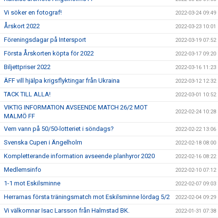
Vi söker en fotograf!
2022-03-24 09:49
Årskort 2022
2022-03-23 10:01
Föreningsdagar på Intersport
2022-03-19 07:52
Första Årskorten köpta för 2022
2022-03-17 09:20
Biljettpriser 2022
2022-03-16 11:23
ÄFF vill hjälpa krigsflyktingar från Ukraina
2022-03-12 12:32
TACK TILL ALLA!
2022-03-01 10:52
VIKTIG INFORMATION AVSEENDE MATCH 26/2 MOT
2022-02-24 10:28
MALMÖ FF
Vem vann på 50/50-lotteriet i söndags?
2022-02-22 13:06
Svenska Cupen i Ängelholm
2022-02-18 08:00
Kompletterande information avseende planhyror 2020
2022-02-16 08:22
Medlemsinfo
2022-02-10 07:12
1-1 mot Eskilsminne
2022-02-07 09:03
Herrarnas första träningsmatch mot Eskilsminne lördag 5/2
2022-02-04 09:29
Vi välkomnar Isac Larsson från Halmstad BK.
2022-01-31 07:38