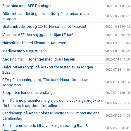
Provträna med ÄFF Damlaget
2022-10-24 09:03
Glöm inte att det är gratis inträde på herrarnas match i
2022-10-21 09:27
morgon!
Gratis inträde lördag 22/10, Herrarna mot Tvååker!
2022-10-15 09:03
Visst har ÄFF den snyggaste tröjan i Ettan!
2022-10-05 09:29
Nätverksträff med Eleanor o Andreas!
2022-09-30 10:43
Medlemsinfo augusti 2022
2022-08-05 08:29
Ängelholms FF förlänger med Roar Hansen
2022-07-19 11:08
Halva priset (drygt) på Årskort för resten av säsongen
2022-07-18 14:46
2022!
REA på planteringsjord, Täckbark, Naturgödsel samt
2022-07-18 08:56
Toppdress!
Supporten har semesterstängt!
2022-07-04 08:00
Emil Karemo presenterar sig själv och utvecklingsprojekten
2022-06-29 12:05
för barn- och ungdomsfotbollen.
Landskamp på Ängelholms IP Sveriges F23 möter Indiens
2022-05-26 11:05
damlanslag
Emil Karemo utsedd till Utvecklingsansvarig Barn &
2022-05-06 08:41
Ungdom