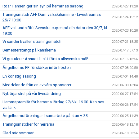
Roar Hansen ger sin syn på herrarnas säsong
2020-07-27 11:20
Träningsmatch ÄFF Dam vs Eskilsminne - Livestreamas
2020-07-24 15:12
25/7 13:00
ÄFF vs Lunds BK i Svenska cupen på din dator den 30/7, kl
2020-07-23 10:28
19:00
Vi sänder kvällens träningsmatch
2020-07-21 18:35
Semesterstängt på kanslierna
2020-07-17 07:13
Vi gratulerar Assad till sitt första allsvenska mål!
2020-07-16 18:56
Ängelholms FF förstärker inför hösten
2020-07-08 20:50
En konstig säsong
2020-07-04 14:48
Meddelande från en av våra sponsorer
2020-06-30 13:04
Nybörjarstrul på vår livesändning
2020-06-27 17:54
Hemmapremiär för herrarna lördag 27/6 kl 16.00. Kan ses
2020-06-26 17:54
via länk
Ängelholmsföreningar i samarbete på stan v. 33
2020-06-25 11:39
Träningsmatcher för herrarna
2020-06-18 12:18
Glad midsommar!
2020-06-18 08:56