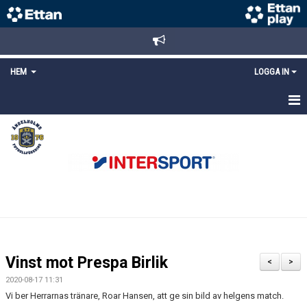
HEM
LOGGA IN
STARTSIDA
NYHETER
ANMÄLAN/REGISTRERING
POLICYS
FÖRKÖP BILJETTER
Vinst mot Prespa Birlik
<
>
LÄNKAR
2020-08-17 11:31
Vi ber Herrarnas tränare, Roar Hansen, att ge sin bild av helgens match.