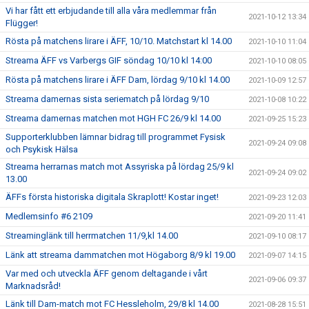
Vi har fått ett erbjudande till alla våra medlemmar från
2021-10-12 13:34
Flügger!
Rösta på matchens lirare i ÄFF, 10/10. Matchstart kl 14.00
2021-10-10 11:04
Streama ÄFF vs Varbergs GIF söndag 10/10 kl 14:00
2021-10-10 08:05
Rösta på matchens lirare i ÄFF Dam, lördag 9/10 kl 14.00
2021-10-09 12:57
Streama damernas sista seriematch på lördag 9/10
2021-10-08 10:22
Streama damernas matchen mot HGH FC 26/9 kl 14.00
2021-09-25 15:23
Supporterklubben lämnar bidrag till programmet Fysisk
2021-09-24 09:08
och Psykisk Hälsa
Streama herrarnas match mot Assyriska på lördag 25/9 kl
2021-09-24 09:02
13.00
ÄFFs första historiska digitala Skraplott! Kostar inget!
2021-09-23 12:03
Medlemsinfo #6 2109
2021-09-20 11:41
Streaminglänk till herrmatchen 11/9,kl 14.00
2021-09-10 08:17
Länk att streama dammatchen mot Högaborg 8/9 kl 19.00
2021-09-07 14:15
Var med och utveckla ÄFF genom deltagande i vårt
2021-09-06 09:37
Marknadsråd!
Länk till Dam-match mot FC Hessleholm, 29/8 kl 14.00
2021-08-28 15:51