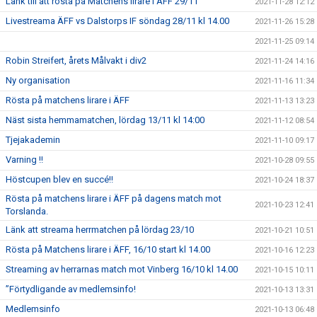
Länk till att rösta på Matchens lirare i ÄFF 29/11
2021-11-28 12:12
Livestreama ÄFF vs Dalstorps IF söndag 28/11 kl 14.00
2021-11-26 15:28
2021-11-25 09:14
Robin Streifert, årets Målvakt i div2
2021-11-24 14:16
Ny organisation
2021-11-16 11:34
Rösta på matchens lirare i ÄFF
2021-11-13 13:23
Näst sista hemmamatchen, lördag 13/11 kl 14:00
2021-11-12 08:54
Tjejakademin
2021-11-10 09:17
Varning !!
2021-10-28 09:55
Höstcupen blev en succé!!
2021-10-24 18:37
Rösta på matchens lirare i ÄFF på dagens match mot
2021-10-23 12:41
Torslanda.
Länk att streama herrmatchen på lördag 23/10
2021-10-21 10:51
Rösta på Matchens lirare i ÄFF, 16/10 start kl 14.00
2021-10-16 12:23
Streaming av herrarnas match mot Vinberg 16/10 kl 14.00
2021-10-15 10:11
”Förtydligande av medlemsinfo!
2021-10-13 13:31
Medlemsinfo
2021-10-13 06:48