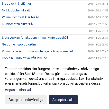
3:e advent=3 stjärnor
2019-12-15 15:16
Ny klubbchef tillsatt.
2019-12-12 11:59
Wilma Törnqvist klar för ÄFF
2019-12-09 11:53
Klubbchefen slutar i ÄFF
2019-12-02 09:58
2019-11-26 09:44
Sista veckan för akademin innan vinteruppehåll
2019-11-25 08:34
Ge bort en sportig dröm!
2019-11-22 09:50
Vinnarna på ungdomsavslutningens tipspromenad
2019-11-22 07:43
Köp din Bingolott av vårt P13 lag
2019-11-15 09:16
Avslutning för ungdomslagen söndagen den 3 november
2019-10-30 09:04
För att hemsidan ska fungera korrekt använder vi nödvändiga
KL 11:00
cookies från SportAdmin. Dessa går inte att stänga av.
2019-10-19 10:02
Föreningen kan också använda frivilliga cookies, t.ex. för statistik
Vi välkomnar Mikael " Ragge" Ragvald till ÄFF
2019-08-28 11:46
eller marknadsföring. Du väljer själv om du vill acceptera dessa.
F17 FÖR- EM Spanien - Sverige
2019-08-18 08:20
Anpassa dina val
Sommarproffsläger 2019
2019-08-14 11:14
Acceptera nödvändiga
Acceptera alla
Vinnare i 50/50 lotteriet 11/8
2019-08-14 10:21