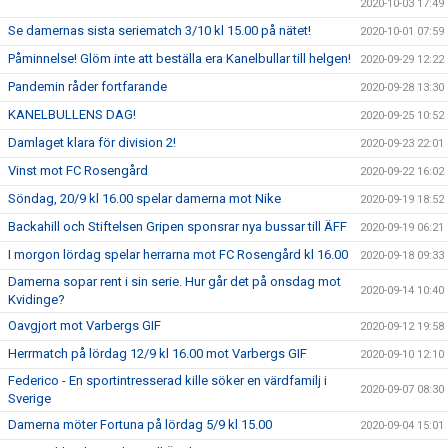
2020-10-03 17:49
Se damernas sista seriematch 3/10 kl 15.00 på nätet!
2020-10-01 07:59
Påminnelse! Glöm inte att beställa era Kanelbullar till helgen!
2020-09-29 12:22
Pandemin råder fortfarande
2020-09-28 13:30
KANELBULLENS DAG!
2020-09-25 10:52
Damlaget klara för division 2!
2020-09-23 22:01
Vinst mot FC Rosengård
2020-09-22 16:02
Söndag, 20/9 kl 16.00 spelar damerna mot Nike
2020-09-19 18:52
Backahill och Stiftelsen Gripen sponsrar nya bussar till ÄFF
2020-09-19 06:21
I morgon lördag spelar herrarna mot FC Rosengård kl 16.00
2020-09-18 09:33
Damerna sopar rent i sin serie. Hur går det på onsdag mot
2020-09-14 10:40
Kvidinge?
Oavgjort mot Varbergs GIF
2020-09-12 19:58
Herrmatch på lördag 12/9 kl 16.00 mot Varbergs GIF
2020-09-10 12:10
Federico - En sportintresserad kille söker en värdfamilj i
2020-09-07 08:30
Sverige
Damerna möter Fortuna på lördag 5/9 kl 15.00
2020-09-04 15:01