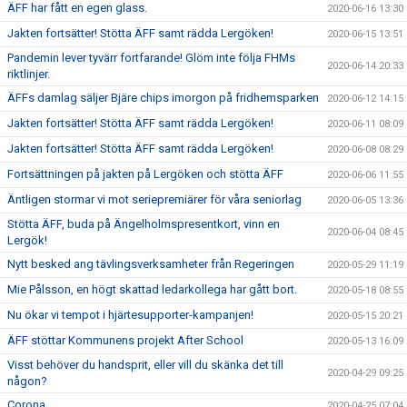
ÄFF har fått en egen glass.
2020-06-16 13:30
Jakten fortsätter! Stötta ÄFF samt rädda Lergöken!
2020-06-15 13:51
Pandemin lever tyvärr fortfarande! Glöm inte följa FHMs
2020-06-14 20:33
riktlinjer.
ÄFFs damlag säljer Bjäre chips imorgon på fridhemsparken
2020-06-12 14:15
Jakten fortsätter! Stötta ÄFF samt rädda Lergöken!
2020-06-11 08:09
Jakten fortsätter! Stötta ÄFF samt rädda Lergöken!
2020-06-08 08:29
Fortsättningen på jakten på Lergöken och stötta ÄFF
2020-06-06 11:55
Äntligen stormar vi mot seriepremiärer för våra seniorlag
2020-06-05 13:36
Stötta ÄFF, buda på Ängelholmspresentkort, vinn en
2020-06-04 08:45
Lergök!
Nytt besked ang tävlingsverksamheter från Regeringen
2020-05-29 11:19
Mie Pålsson, en högt skattad ledarkollega har gått bort.
2020-05-18 08:55
Nu ökar vi tempot i hjärtesupporter-kampanjen!
2020-05-15 20:21
ÄFF stöttar Kommunens projekt After School
2020-05-13 16:09
Visst behöver du handsprit, eller vill du skänka det till
2020-04-29 09:25
någon?
Corona
2020-04-25 07:04