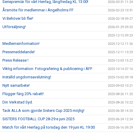
Seriepremiär för vårt Herrlag, långfredag KL 13:00!
2026-03-31 11:24
Årsmöte för medlemmar i Ängelholms FF
2026-02-23 10:31
Vi Behöver bli fler!
2026-02-18 09:27
Utförsäljning!
2026-01-29 09:25
2025-12-15 09:23
Medlemsinformation!
2025-12-12 11:56
Pressmeddelande!
2025-12-11 13:29
Press Release !
2025-12-03 15:27
Viktig information: Fotografering & publicering i ÄFF
2025-10-14 07:16
Inställd ungdomsavslutning!
2025-10-02 09:18
Nytt samarbete!
2025-09-03 10:21
Flügger färg 20% rabatt!
2025-08-26 11:25
Din Verkstad Syd.
2025-08-26 10:22
Tack ALLA som gjorde Sisters Cup 2025 möjlig!
2025-06-30 14:25
SISTERS FOOTBALL CUP 28-29:e juni 2025
2025-06-24 12:24
Match för vårt Herrlag på torsdag den 19 juni KL 19:00
2025-06-16 09:29