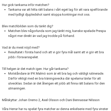
Hur gick tankarna inför matchen?
MEDLEMS OCH TRÄNINGSAVGIFTER
Tankarna var att hitta rätt balans i vårt eget lag för att vara spelförande
med tydligt djupledshot samt stoppa kontringar mot oss.
Blev matchbilden som du tänkt dig?
Matchen blev någorlunda som jag tänkt mig, kanske spelade Prespa
något mer direkt än vad jag trodde på förhand.
Vad är du mest nöjd med?
Resultatet i första hand och att vi gör fyra mål samt att vi gör ett bra
jobb i försvarsspelet.
Till helgen är det match igen. Hur går tankarna?
Motståndare är IFK Malmö som är ett bra lag och väldigt rutinerade.
Därför viktigt med en bra träningsvecka där spelarna tävlar för att
utvecklas. Sedan är det återigen ett jobb att finna rätt balans för den
utmaningen.
Målskyttar: Johan Oremo 2, Axel Olsson och Dani Bennassar Nilsson
Våra Herrar har nu spelat fyra matcher av denna enkelserie med fyra vinster