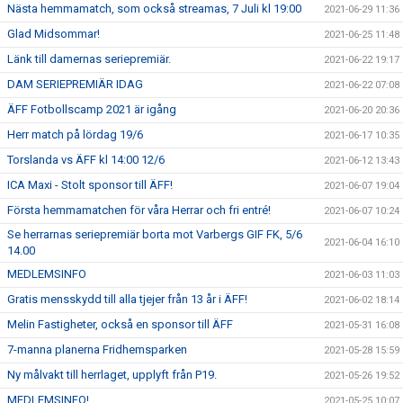
Nästa hemmamatch, som också streamas, 7 Juli kl 19:00
2021-06-29 11:36
Glad Midsommar!
2021-06-25 11:48
Länk till damernas seriepremiär.
2021-06-22 19:17
DAM SERIEPREMIÄR IDAG
2021-06-22 07:08
ÄFF Fotbollscamp 2021 är igång
2021-06-20 20:36
Herr match på lördag 19/6
2021-06-17 10:35
Torslanda vs ÄFF kl 14:00 12/6
2021-06-12 13:43
ICA Maxi - Stolt sponsor till ÄFF!
2021-06-07 19:04
Första hemmamatchen för våra Herrar och fri entré!
2021-06-07 10:24
Se herrarnas seriepremiär borta mot Varbergs GIF FK, 5/6
2021-06-04 16:10
14.00
MEDLEMSINFO
2021-06-03 11:03
Gratis mensskydd till alla tjejer från 13 år i ÄFF!
2021-06-02 18:14
Melin Fastigheter, också en sponsor till ÄFF
2021-05-31 16:08
7-manna planerna Fridhemsparken
2021-05-28 15:59
Ny målvakt till herrlaget, upplyft från P19.
2021-05-26 19:52
MEDLEMSINFO!
2021-05-25 10:07