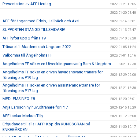
Presentation av ÄFF Herrlag
2022-01-21 10:05
2022-01-20 08:48
ÄFF förlänger med Edvin, Hallbäck och Axel
2022-01-14 08:01
SUPPORTEN STÄNGD TILLSVIDARE!
2022-01-13 07:47
ÄFF lyfter upp 2 från P19
2022-01-10 09:20
Tränare till Akademi och Ungdom 2022
2022-01-05 11:24
Välkomna till Ängelholms FF
2022-01-01 10:16
Ängelholms FF söker en Utvecklingsansvarig Barn & Ungdom
2021-12-30
Ängelholms FF söker en driven huvudansvarig tränare för
2021-12-29 09:00
föreningens P19-lag
Ängelholms FF söker en driven assisterande tränare för
2021-12-21 15:30
föreningens P17-lag
MEDLEMSINFO #8
2021-12-20 08:01
Anja Larsson ny huvudtränare för P17
2021-12-15 16:29
ÄFF tackar Markus Tilly
2021-12-12 08:00
Erbjudande till alla i ÄFF! Köp din KUNGSGRAN på
2021-11-30 10:17
ENKEGÅRDEN!