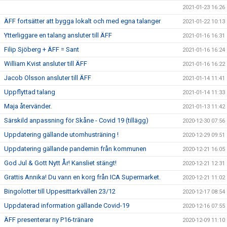
2021-01-23 16:26
ÄFF fortsätter att bygga lokalt och med egna talanger
2021-01-22 10:13
Ytterliggare en talang ansluter till ÄFF
2021-01-16 16:31
Filip Sjöberg + ÄFF = Sant
2021-01-16 16:24
William Kvist ansluter till ÄFF
2021-01-16 16:22
Jacob Olsson ansluter till ÄFF
2021-01-14 11:41
Uppflyttad talang
2021-01-14 11:33
Maja återvänder.
2021-01-13 11:42
Särskild anpassning för Skåne - Covid 19 (tillägg)
2020-12-30 07:56
Uppdatering gällande utomhusträning !
2020-12-29 09:51
Uppdatering gällande pandemin från kommunen
2020-12-21 16:05
God Jul & Gott Nytt År! Kansliet stängt!
2020-12-21 12:31
Grattis Annika! Du vann en korg från ICA Supermarket.
2020-12-21 11:02
Bingolotter till Uppesittarkvällen 23/12
2020-12-17 08:54
Uppdaterad information gällande Covid-19
2020-12-16 07:55
ÄFF presenterar ny P16-tränare
2020-12-09 11:10