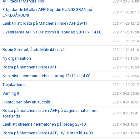
ÄFF tackar Markus Tilly
2021-12-12 08:00
Erbjudande till alla i ÄFF! Köp din KUNGSGRAN på
2021-11-30 10:17
ENKEGÅRDEN!
Länk till att rösta på Matchens lirare i ÄFF 29/11
2021-11-28 12:12
Livestreama ÄFF vs Dalstorps IF söndag 28/11 kl 14.00
2021-11-26 15:28
2021-11-25 09:14
Robin Streifert, årets Målvakt i div2
2021-11-24 14:16
Ny organisation
2021-11-16 11:34
Rösta på matchens lirare i ÄFF
2021-11-13 13:23
Näst sista hemmamatchen, lördag 13/11 kl 14:00
2021-11-12 08:54
Tjejakademin
2021-11-10 09:17
Varning !!
2021-10-28 09:55
Höstcupen blev en succé!!
2021-10-24 18:37
Rösta på matchens lirare i ÄFF på dagens match mot
2021-10-23 12:41
Torslanda.
Länk att streama herrmatchen på lördag 23/10
2021-10-21 10:51
Rösta på Matchens lirare i ÄFF, 16/10 start kl 14.00
2021-10-16 12:23