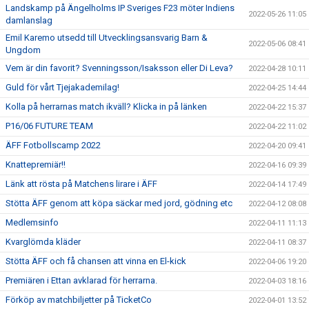
Landskamp på Ängelholms IP Sveriges F23 möter Indiens
2022-05-26 11:05
damlanslag
Emil Karemo utsedd till Utvecklingsansvarig Barn &
2022-05-06 08:41
Ungdom
Vem är din favorit? Svenningsson/Isaksson eller Di Leva?
2022-04-28 10:11
Guld för vårt Tjejakademilag!
2022-04-25 14:44
Kolla på herrarnas match ikväll? Klicka in på länken
2022-04-22 15:37
P16/06 FUTURE TEAM
2022-04-22 11:02
ÄFF Fotbollscamp 2022
2022-04-20 09:41
Knattepremiär!!
2022-04-16 09:39
Länk att rösta på Matchens lirare i ÄFF
2022-04-14 17:49
Stötta ÄFF genom att köpa säckar med jord, gödning etc
2022-04-12 08:08
Medlemsinfo
2022-04-11 11:13
Kvarglömda kläder
2022-04-11 08:37
Stötta ÄFF och få chansen att vinna en El-kick
2022-04-06 19:20
Premiären i Ettan avklarad för herrarna.
2022-04-03 18:16
Förköp av matchbiljetter på TicketCo
2022-04-01 13:52