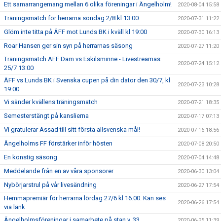
Ett samarrangemang mellan 6 olika föreningar i Ängelholm!
2020-08-04 15:58
Träningsmatch för herrarna söndag 2/8 kl 13.00
2020-07-31 11:22
Glöm inte titta på ÄFF mot Lunds BK i kväll kl 19:00
2020-07-30 16:13
Roar Hansen ger sin syn på herrarnas säsong
2020-07-27 11:20
Träningsmatch ÄFF Dam vs Eskilsminne - Livestreamas
2020-07-24 15:12
25/7 13:00
ÄFF vs Lunds BK i Svenska cupen på din dator den 30/7, kl
2020-07-23 10:28
19:00
Vi sänder kvällens träningsmatch
2020-07-21 18:35
Semesterstängt på kanslierna
2020-07-17 07:13
Vi gratulerar Assad till sitt första allsvenska mål!
2020-07-16 18:56
Ängelholms FF förstärker inför hösten
2020-07-08 20:50
En konstig säsong
2020-07-04 14:48
Meddelande från en av våra sponsorer
2020-06-30 13:04
Nybörjarstrul på vår livesändning
2020-06-27 17:54
Hemmapremiär för herrarna lördag 27/6 kl 16.00. Kan ses
2020-06-26 17:54
via länk
Ängelholmsföreningar i samarbete på stan v. 33
2020-06-25 11:39