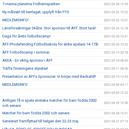
7-manna planerna Fridhemsparken
2021-05-28 15:59
Ny målvakt till herrlaget, upplyft från P19.
2021-05-26 19:52
MEDLEMSINFO!
2021-05-25 10:07
Länsförsäkringar Skåne. Stor sponsor till ÄFF. Stort tack!
2021-05-24 15:18
Dags för årets fotbollscamp!
2021-05-20 10:41
ÄFF/Prodefending Fotbollsskola för äldre spelare 14-17år
2021-05-20 10:32
ÄFF Fotbollscamp i sommar
2021-05-19 20:18
AKEA - En viktig sponsor i ÄFF
2021-05-18 08:40
Träffa föreningens styrelse!
2021-05-11 08:30
Presentation av ÄFFs Sponsorer. Vi börjar med Backahill!
2021-05-10 19:23
MEDLEMSINFO
2021-05-04 09:17
2021-05-03 15:22
Äntligen få vi spela enstaka matcher för barn födda 2002
2021-04-29 10:30
och senare
Matcher för barn födda 2002 och senare
2021-04-28 15:51
Seriestart framflyttad till helgen den 22-23 maj
2021-04-27 07:13