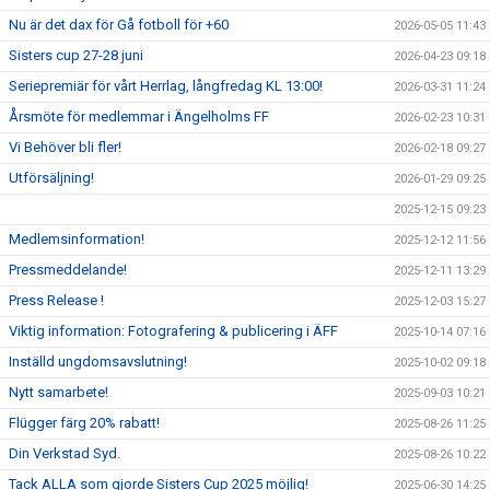
Nu är det dax för Gå fotboll för +60
2026-05-05 11:43
Sisters cup 27-28 juni
2026-04-23 09:18
Seriepremiär för vårt Herrlag, långfredag KL 13:00!
2026-03-31 11:24
Årsmöte för medlemmar i Ängelholms FF
2026-02-23 10:31
Vi Behöver bli fler!
2026-02-18 09:27
Utförsäljning!
2026-01-29 09:25
2025-12-15 09:23
Medlemsinformation!
2025-12-12 11:56
Pressmeddelande!
2025-12-11 13:29
Press Release !
2025-12-03 15:27
Viktig information: Fotografering & publicering i ÄFF
2025-10-14 07:16
Inställd ungdomsavslutning!
2025-10-02 09:18
Nytt samarbete!
2025-09-03 10:21
Flügger färg 20% rabatt!
2025-08-26 11:25
Din Verkstad Syd.
2025-08-26 10:22
Tack ALLA som gjorde Sisters Cup 2025 möjlig!
2025-06-30 14:25