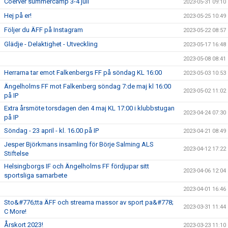
Coerver summercamp 3-4 juli
2023-05-31 09:10
Hej på er!
2023-05-25 10:49
Följer du ÄFF på Instagram
2023-05-22 08:57
Glädje - Delaktighet - Utveckling
2023-05-17 16:48
2023-05-08 08:41
Herrarna tar emot Falkenbergs FF på söndag KL 16:00
2023-05-03 10:53
Ängelholms FF mot Falkenberg söndag 7:de maj kl 16:00
2023-05-02 11:02
på IP
Extra årsmöte torsdagen den 4 maj KL 17:00 i klubbstugan
2023-04-24 07:30
på IP
Söndag - 23 april - kl. 16.00 på IP
2023-04-21 08:49
Jesper Björkmans insamling för Börje Salming ALS
2023-04-12 17:22
Stiftelse
Helsingborgs IF och Ängelholms FF fördjupar sitt
2023-04-06 12:04
sportsliga samarbete
2023-04-01 16:46
Sto&#776;tta ÄFF och streama massor av sport pa&#778;
2023-03-31 11:44
C More!
Årskort 2023!
2023-03-23 11:10