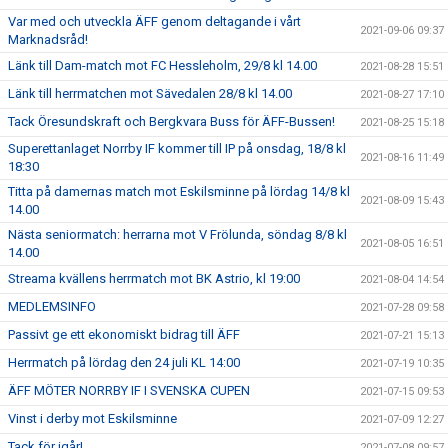
Var med och utveckla ÄFF genom deltagande i vårt
2021-09-06 09:37
Marknadsråd!
Länk till Dam-match mot FC Hessleholm, 29/8 kl 14.00
2021-08-28 15:51
Länk till herrmatchen mot Sävedalen 28/8 kl 14.00
2021-08-27 17:10
Tack Öresundskraft och Bergkvara Buss för ÄFF-Bussen!
2021-08-25 15:18
Superettanlaget Norrby IF kommer till IP på onsdag, 18/8 kl
2021-08-16 11:49
18:30
Titta på damernas match mot Eskilsminne på lördag 14/8 kl
2021-08-09 15:43
14.00
Nästa seniormatch: herrarna mot V Frölunda, söndag 8/8 kl
2021-08-05 16:51
14.00
Streama kvällens herrmatch mot BK Astrio, kl 19:00
2021-08-04 14:54
MEDLEMSINFO
2021-07-28 09:58
Passivt ge ett ekonomiskt bidrag till ÄFF
2021-07-21 15:13
Herrmatch på lördag den 24 juli KL 14:00
2021-07-19 10:35
ÄFF MÖTER NORRBY IF I SVENSKA CUPEN
2021-07-15 09:53
Vinst i derby mot Eskilsminne
2021-07-09 12:27
Tack för igår!
2021-07-08 09:57