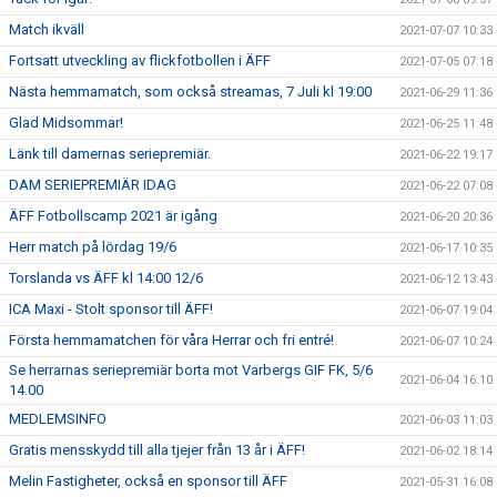
Match ikväll
2021-07-07 10:33
Fortsatt utveckling av flickfotbollen i ÄFF
2021-07-05 07:18
Nästa hemmamatch, som också streamas, 7 Juli kl 19:00
2021-06-29 11:36
Glad Midsommar!
2021-06-25 11:48
Länk till damernas seriepremiär.
2021-06-22 19:17
DAM SERIEPREMIÄR IDAG
2021-06-22 07:08
ÄFF Fotbollscamp 2021 är igång
2021-06-20 20:36
Herr match på lördag 19/6
2021-06-17 10:35
Torslanda vs ÄFF kl 14:00 12/6
2021-06-12 13:43
ICA Maxi - Stolt sponsor till ÄFF!
2021-06-07 19:04
Första hemmamatchen för våra Herrar och fri entré!
2021-06-07 10:24
Se herrarnas seriepremiär borta mot Varbergs GIF FK, 5/6
2021-06-04 16:10
14.00
MEDLEMSINFO
2021-06-03 11:03
Gratis mensskydd till alla tjejer från 13 år i ÄFF!
2021-06-02 18:14
Melin Fastigheter, också en sponsor till ÄFF
2021-05-31 16:08