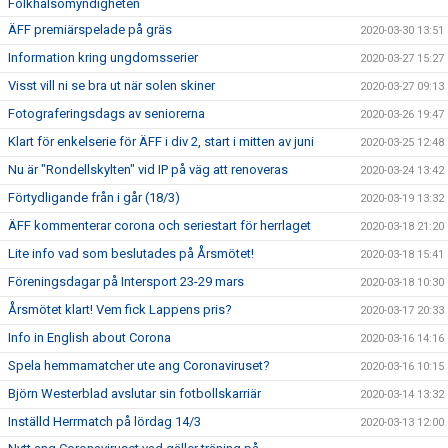
Folkhälsomyndigheten
ÄFF premiärspelade på gräs
2020-03-30 13:51
Information kring ungdomsserier
2020-03-27 15:27
Visst vill ni se bra ut när solen skiner
2020-03-27 09:13
Fotograferingsdags av seniorerna
2020-03-26 19:47
Klart för enkelserie för ÄFF i div 2, start i mitten av juni
2020-03-25 12:48
Nu är "Rondellskylten" vid IP på väg att renoveras
2020-03-24 13:42
Förtydligande från i går (18/3)
2020-03-19 13:32
ÄFF kommenterar corona och seriestart för herrlaget
2020-03-18 21:20
Lite info vad som beslutades på Årsmötet!
2020-03-18 15:41
Föreningsdagar på Intersport 23-29 mars
2020-03-18 10:30
Årsmötet klart! Vem fick Lappens pris?
2020-03-17 20:33
Info in English about Corona
2020-03-16 14:16
Spela hemmamatcher ute ang Coronaviruset?
2020-03-16 10:15
Björn Westerblad avslutar sin fotbollskarriär
2020-03-14 13:32
Inställd Herrmatch på lördag 14/3
2020-03-13 12:00