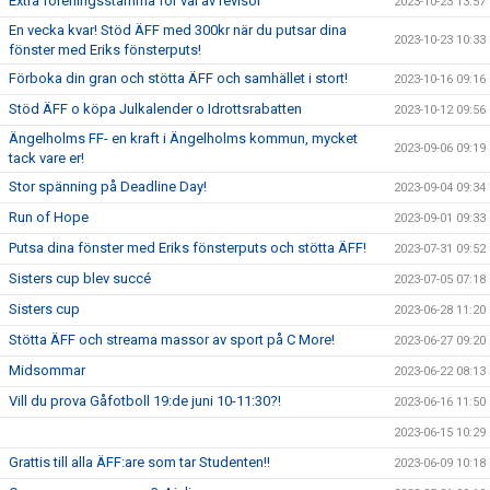
Extra föreningsstämma för val av revisor
2023-10-23 13:57
En vecka kvar! Stöd ÄFF med 300kr när du putsar dina
2023-10-23 10:33
fönster med Eriks fönsterputs!
Förboka din gran och stötta ÄFF och samhället i stort!
2023-10-16 09:16
Stöd ÄFF o köpa Julkalender o Idrottsrabatten
2023-10-12 09:56
Ängelholms FF- en kraft i Ängelholms kommun, mycket
2023-09-06 09:19
tack vare er!
Stor spänning på Deadline Day!
2023-09-04 09:34
Run of Hope
2023-09-01 09:33
Putsa dina fönster med Eriks fönsterputs och stötta ÄFF!
2023-07-31 09:52
Sisters cup blev succé
2023-07-05 07:18
Sisters cup
2023-06-28 11:20
Stötta ÄFF och streama massor av sport på C More!
2023-06-27 09:20
Midsommar
2023-06-22 08:13
Vill du prova Gåfotboll 19:de juni 10-11:30?!
2023-06-16 11:50
2023-06-15 10:29
Grattis till alla ÄFF:are som tar Studenten!!
2023-06-09 10:18