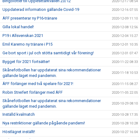
Bingolotter till Uppesittarkvällen 23/12
2020-12-17 08:54
Uppdaterad information gällande Covid-19
2020-12-16 07:55
ÄFF presenterar ny P16-tränare
2020-12-09 11:10
Gilla lokal handel!
2020-12-08 12:56
P19 i Allsvenskan 2021
2020-12-04 15:27
Emil Karemo ny tränare i P15
2020-12-01 10:35
Ge bort sport i jul och stötta samtidigt vår förening!
2020-12-01 07:47
Bygget för 2021 fortsätter!
2020-11-22 08:33
Skånefotbollen har uppdaterat sina rekommendationer
2020-11-18 10:53
gällande läget med pandemin.
ÄFF förlänger med två spelare för 2021!
2020-11-15 08:27
Robin Streifert förlänger med ÄFF
2020-11-05 22:05
Skånefotbollen har uppdaterat sina rekommendationer
2020-10-29 08:10
gällande läget med pandemin.
Inställd kvalmatch
2020-10-28 17:35
Nya restriktioner gällande pågående pandemi!
2020-10-28 10:28
Höstlägret inställt!
2020-10-27 16:04