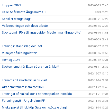
Truppen 2023
2023-03-23 07:40
Kallelse årsmöte Ängelholms FF
2023-03-23
Kansliet stängt idag!
2023-03-21 07:29
Valberedningen och dess arbete
2023-03-15 07:35
Sportadmin Försäljningsguide - Medlemmar (Bingolotto)
2023-03-10 11:58
2023-03-09 09:41
Träning inställd idag den 7/3
2023-03-07 10:29
Vi säljer påskbingolotter!
2023-03-06 08:53
Herrlag 2024
2023-02-12 13:31
Spelschemat för Ettan södra herr är klart!
2023-01-11 08:32
2022-12-27 10:10
Tränarna till akademin är nu klart
2022-12-16 08:59
Akademitränare klara för 2023
2022-11-22 08:45
Träningar på Valhall och Fridhemsparken inställda
2022-11-21 11:34
Föreningsnytt - Ängelholms FF
2022-11-16 09:31
Mjuka paket till jul, köp Gutz och stötta ert lag!
2022-11-14 10:29