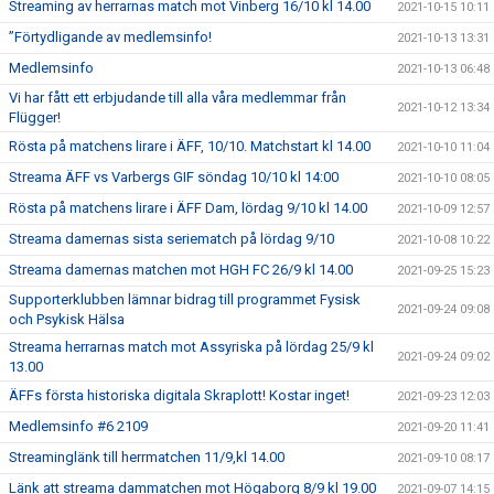
Streaming av herrarnas match mot Vinberg 16/10 kl 14.00
2021-10-15 10:11
”Förtydligande av medlemsinfo!
2021-10-13 13:31
Medlemsinfo
2021-10-13 06:48
Vi har fått ett erbjudande till alla våra medlemmar från
2021-10-12 13:34
Flügger!
Rösta på matchens lirare i ÄFF, 10/10. Matchstart kl 14.00
2021-10-10 11:04
Streama ÄFF vs Varbergs GIF söndag 10/10 kl 14:00
2021-10-10 08:05
Rösta på matchens lirare i ÄFF Dam, lördag 9/10 kl 14.00
2021-10-09 12:57
Streama damernas sista seriematch på lördag 9/10
2021-10-08 10:22
Streama damernas matchen mot HGH FC 26/9 kl 14.00
2021-09-25 15:23
Supporterklubben lämnar bidrag till programmet Fysisk
2021-09-24 09:08
och Psykisk Hälsa
Streama herrarnas match mot Assyriska på lördag 25/9 kl
2021-09-24 09:02
13.00
ÄFFs första historiska digitala Skraplott! Kostar inget!
2021-09-23 12:03
Medlemsinfo #6 2109
2021-09-20 11:41
Streaminglänk till herrmatchen 11/9,kl 14.00
2021-09-10 08:17
Länk att streama dammatchen mot Högaborg 8/9 kl 19.00
2021-09-07 14:15