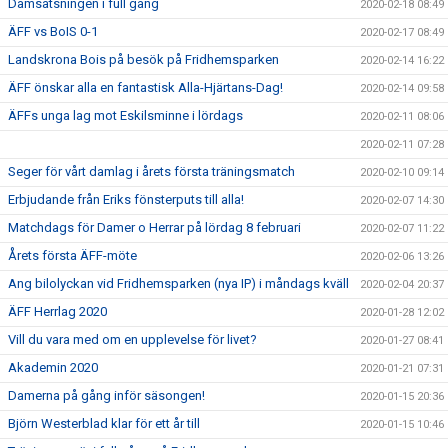
Damsatsningen i full gång
2020-02-18 08:49
ÄFF vs BoIS 0-1
2020-02-17 08:49
Landskrona Bois på besök på Fridhemsparken
2020-02-14 16:22
ÄFF önskar alla en fantastisk Alla-Hjärtans-Dag!
2020-02-14 09:58
ÄFFs unga lag mot Eskilsminne i lördags
2020-02-11 08:06
2020-02-11 07:28
Seger för vårt damlag i årets första träningsmatch
2020-02-10 09:14
Erbjudande från Eriks fönsterputs till alla!
2020-02-07 14:30
Matchdags för Damer o Herrar på lördag 8 februari
2020-02-07 11:22
Årets första ÄFF-möte
2020-02-06 13:26
Ang bilolyckan vid Fridhemsparken (nya IP) i måndags kväll
2020-02-04 20:37
ÄFF Herrlag 2020
2020-01-28 12:02
Vill du vara med om en upplevelse för livet?
2020-01-27 08:41
Akademin 2020
2020-01-21 07:31
Damerna på gång inför säsongen!
2020-01-15 20:36
Björn Westerblad klar för ett år till
2020-01-15 10:46