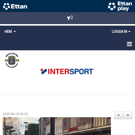
HEM
LOGGA IN
STARTSIDA
NYHETER
ANMÄLAN/REGISTRERING
POLICYS
FÖRKÖP BILJETTER
2020-08-10 09:32
<
>
LÄNKAR