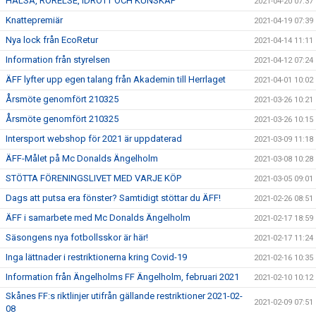
HÄLSA, RÖRELSE, IDROTT OCH KUNSKAP
2021-04-20 07:37
Knattepremiär
2021-04-19 07:39
Nya lock från EcoRetur
2021-04-14 11:11
Information från styrelsen
2021-04-12 07:24
ÄFF lyfter upp egen talang från Akademin till Herrlaget
2021-04-01 10:02
Årsmöte genomfört 210325
2021-03-26 10:21
Årsmöte genomfört 210325
2021-03-26 10:15
Intersport webshop för 2021 är uppdaterad
2021-03-09 11:18
ÄFF-Målet på Mc Donalds Ängelholm
2021-03-08 10:28
STÖTTA FÖRENINGSLIVET MED VARJE KÖP
2021-03-05 09:01
Dags att putsa era fönster? Samtidigt stöttar du ÄFF!
2021-02-26 08:51
ÄFF i samarbete med Mc Donalds Ängelholm
2021-02-17 18:59
Säsongens nya fotbollsskor är här!
2021-02-17 11:24
Inga lättnader i restriktionerna kring Covid-19
2021-02-16 10:35
Information från Ängelholms FF Ängelholm, februari 2021
2021-02-10 10:12
Skånes FF:s riktlinjer utifrån gällande restriktioner 2021-02-
2021-02-09 07:51
08