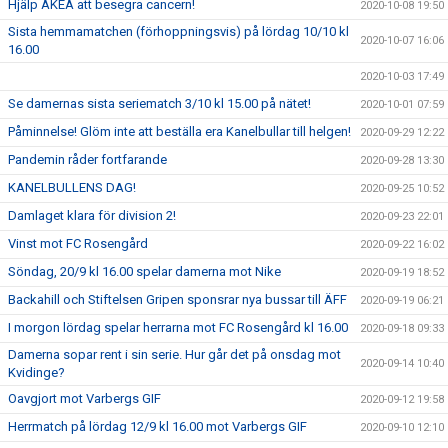
Hjälp AKEA att besegra cancern!
2020-10-08 19:50
Sista hemmamatchen (förhoppningsvis) på lördag 10/10 kl
2020-10-07 16:06
16.00
2020-10-03 17:49
Se damernas sista seriematch 3/10 kl 15.00 på nätet!
2020-10-01 07:59
Påminnelse! Glöm inte att beställa era Kanelbullar till helgen!
2020-09-29 12:22
Pandemin råder fortfarande
2020-09-28 13:30
KANELBULLENS DAG!
2020-09-25 10:52
Damlaget klara för division 2!
2020-09-23 22:01
Vinst mot FC Rosengård
2020-09-22 16:02
Söndag, 20/9 kl 16.00 spelar damerna mot Nike
2020-09-19 18:52
Backahill och Stiftelsen Gripen sponsrar nya bussar till ÄFF
2020-09-19 06:21
I morgon lördag spelar herrarna mot FC Rosengård kl 16.00
2020-09-18 09:33
Damerna sopar rent i sin serie. Hur går det på onsdag mot
2020-09-14 10:40
Kvidinge?
Oavgjort mot Varbergs GIF
2020-09-12 19:58
Herrmatch på lördag 12/9 kl 16.00 mot Varbergs GIF
2020-09-10 12:10