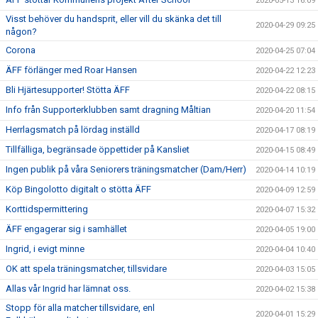
2020-05-13 16:09
Visst behöver du handsprit, eller vill du skänka det till
2020-04-29 09:25
någon?
Corona
2020-04-25 07:04
ÄFF förlänger med Roar Hansen
2020-04-22 12:23
Bli Hjärtesupporter! Stötta ÄFF
2020-04-22 08:15
Info från Supporterklubben samt dragning Måltian
2020-04-20 11:54
Herrlagsmatch på lördag inställd
2020-04-17 08:19
Tillfälliga, begränsade öppettider på Kansliet
2020-04-15 08:49
Ingen publik på våra Seniorers träningsmatcher (Dam/Herr)
2020-04-14 10:19
Köp Bingolotto digitalt o stötta ÄFF
2020-04-09 12:59
Korttidspermittering
2020-04-07 15:32
ÄFF engagerar sig i samhället
2020-04-05 19:00
Ingrid, i evigt minne
2020-04-04 10:40
OK att spela träningsmatcher, tillsvidare
2020-04-03 15:05
Allas vår Ingrid har lämnat oss.
2020-04-02 15:38
Stopp för alla matcher tillsvidare, enl
2020-04-01 15:29