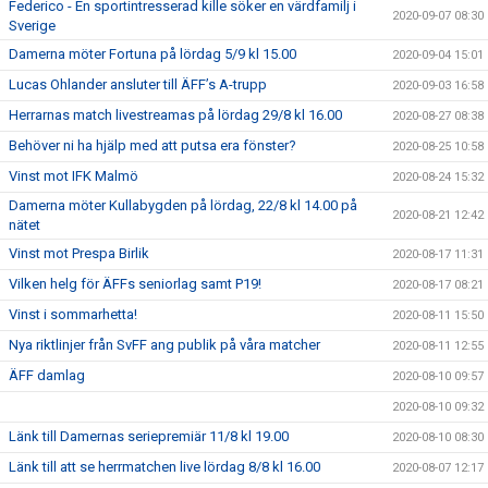
Federico - En sportintresserad kille söker en värdfamilj i
2020-09-07 08:30
Sverige
Damerna möter Fortuna på lördag 5/9 kl 15.00
2020-09-04 15:01
Lucas Ohlander ansluter till ÄFF’s A-trupp
2020-09-03 16:58
Herrarnas match livestreamas på lördag 29/8 kl 16.00
2020-08-27 08:38
Behöver ni ha hjälp med att putsa era fönster?
2020-08-25 10:58
Vinst mot IFK Malmö
2020-08-24 15:32
Damerna möter Kullabygden på lördag, 22/8 kl 14.00 på
2020-08-21 12:42
nätet
Vinst mot Prespa Birlik
2020-08-17 11:31
Vilken helg för ÄFFs seniorlag samt P19!
2020-08-17 08:21
Vinst i sommarhetta!
2020-08-11 15:50
Nya riktlinjer från SvFF ang publik på våra matcher
2020-08-11 12:55
ÄFF damlag
2020-08-10 09:57
2020-08-10 09:32
Länk till Damernas seriepremiär 11/8 kl 19.00
2020-08-10 08:30
Länk till att se herrmatchen live lördag 8/8 kl 16.00
2020-08-07 12:17