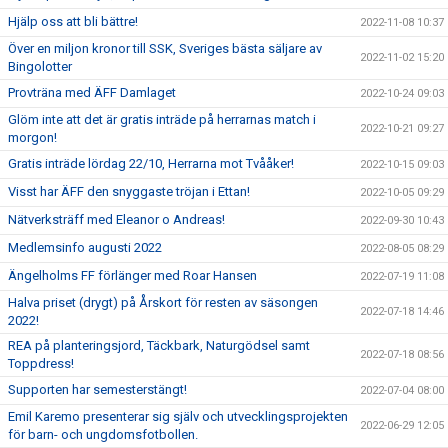
Hjälp oss att bli bättre!
2022-11-08 10:37
Över en miljon kronor till SSK, Sveriges bästa säljare av
2022-11-02 15:20
Bingolotter
Provträna med ÄFF Damlaget
2022-10-24 09:03
Glöm inte att det är gratis inträde på herrarnas match i
2022-10-21 09:27
morgon!
Gratis inträde lördag 22/10, Herrarna mot Tvååker!
2022-10-15 09:03
Visst har ÄFF den snyggaste tröjan i Ettan!
2022-10-05 09:29
Nätverksträff med Eleanor o Andreas!
2022-09-30 10:43
Medlemsinfo augusti 2022
2022-08-05 08:29
Ängelholms FF förlänger med Roar Hansen
2022-07-19 11:08
Halva priset (drygt) på Årskort för resten av säsongen
2022-07-18 14:46
2022!
REA på planteringsjord, Täckbark, Naturgödsel samt
2022-07-18 08:56
Toppdress!
Supporten har semesterstängt!
2022-07-04 08:00
Emil Karemo presenterar sig själv och utvecklingsprojekten
2022-06-29 12:05
för barn- och ungdomsfotbollen.