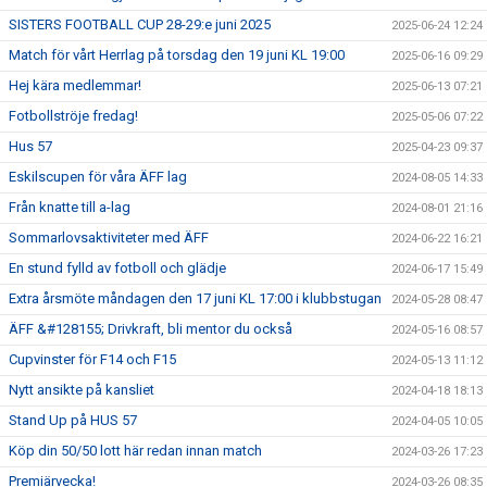
SISTERS FOOTBALL CUP 28-29:e juni 2025
2025-06-24 12:24
Match för vårt Herrlag på torsdag den 19 juni KL 19:00
2025-06-16 09:29
Hej kära medlemmar!
2025-06-13 07:21
Fotbollströje fredag!
2025-05-06 07:22
Hus 57
2025-04-23 09:37
Eskilscupen för våra ÄFF lag
2024-08-05 14:33
Från knatte till a-lag
2024-08-01 21:16
Sommarlovsaktiviteter med ÄFF
2024-06-22 16:21
En stund fylld av fotboll och glädje
2024-06-17 15:49
Extra årsmöte måndagen den 17 juni KL 17:00 i klubbstugan
2024-05-28 08:47
ÄFF &#128155; Drivkraft, bli mentor du också
2024-05-16 08:57
Cupvinster för F14 och F15
2024-05-13 11:12
Nytt ansikte på kansliet
2024-04-18 18:13
Stand Up på HUS 57
2024-04-05 10:05
Köp din 50/50 lott här redan innan match
2024-03-26 17:23
Premiärvecka!
2024-03-26 08:35