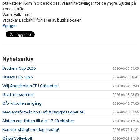
butikstider. Kom in o besök oss. Vi har lite tävlingar för de yngre. Bjuder på
korv o kaffe.
Varmt välkomna!
Vi tackar Backahill för lånet av butikslokalen.
#giggin
Nyhetsarkiv
Brothers Cup 2026
2026-06-25 09:05
Sisters Cup 2026
2026-06-25 08:44
Välj Ängelholms FF i Gräsroten!
2026-06-24 07:48
Glad midsommar!
2026-06-18 08:50
GÅ-fotbollen är igång
2026-06-12 07:00
Medlemsförmån hos Lyft & Byggmaskiner AB
2026-06-10 07:36
Sisters cup flyttas till den 17-18 oktober
2026-06-04 17:14
Kansliet stängt torsdag-fredag!
2026-05-27 11:31
Gå på Volleyboll!
2026-05-21 11:18