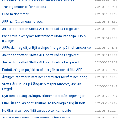
Träningsmatcher för herrarna
2020-06-18 12:18
Glad midsommar!
2020-06-18 08:56
ÄFF har fått en egen glass.
2020-06-16 13:30
Jakten fortsätter! Stötta ÄFF samt rädda Lergöken!
2020-06-15 13:51
Pandemin lever tyvärr fortfarande! Glöm inte följa FHMs
2020-06-14 20:33
riktlinjer.
ÄFFs damlag säljer Bjäre chips imorgon på fridhemsparken
2020-06-12 14:15
Jakten fortsätter! Stötta ÄFF samt rädda Lergöken!
2020-06-11 08:09
Jakten fortsätter! Stötta ÄFF samt rädda Lergöken!
2020-06-08 08:29
Fortsättningen på jakten på Lergöken och stötta ÄFF
2020-06-06 11:55
Äntligen stormar vi mot seriepremiärer för våra seniorlag
2020-06-05 13:36
Stötta ÄFF, buda på Ängelholmspresentkort, vinn en
2020-06-04 08:45
Lergök!
Nytt besked ang tävlingsverksamheter från Regeringen
2020-05-29 11:19
Mie Pålsson, en högt skattad ledarkollega har gått bort.
2020-05-18 08:55
Nu ökar vi tempot i hjärtesupporter-kampanjen!
2020-05-15 20:21
ÄFF stöttar Kommunens projekt After School