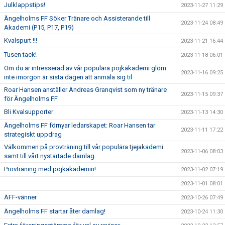
Julklappstips!
2023-11-27 11:29
Ängelholms FF Söker Tränare och Assisterande till
2023-11-24 08:49
Akademi (P15, P17, P19)
Kvalspurt !!!
2023-11-21 16:44
Tusen tack!
2023-11-18 06:01
Om du är intresserad av vår populära pojkakademi glöm
2023-11-16 09:25
inte imorgon är sista dagen att anmäla sig til
Roar Hansen anställer Andreas Granqvist som ny tränare
2023-11-15 09:37
för Ängelholms FF
Bli Kvalsupporter
2023-11-13 14:30
Ängelholms FF förnyar ledarskapet: Roar Hansen tar
2023-11-11 17:22
strategiskt uppdrag
Välkommen på provträning till vår populära tjejakademi
2023-11-06 08:03
samt till vårt nystartade damlag.
Provträning med pojkakademin!
2023-11-02 07:19
2023-11-01 08:01
ÄFF-vänner
2023-10-26 07:49
Ängelholms FF startar åter damlag!
2023-10-24 11:30