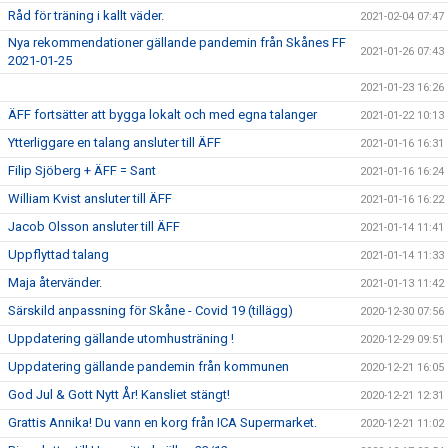
Råd för träning i kallt väder.
2021-02-04 07:47
Nya rekommendationer gällande pandemin från Skånes FF
2021-01-26 07:43
2021-01-25
2021-01-23 16:26
ÄFF fortsätter att bygga lokalt och med egna talanger
2021-01-22 10:13
Ytterliggare en talang ansluter till ÄFF
2021-01-16 16:31
Filip Sjöberg + ÄFF = Sant
2021-01-16 16:24
William Kvist ansluter till ÄFF
2021-01-16 16:22
Jacob Olsson ansluter till ÄFF
2021-01-14 11:41
Uppflyttad talang
2021-01-14 11:33
Maja återvänder.
2021-01-13 11:42
Särskild anpassning för Skåne - Covid 19 (tillägg)
2020-12-30 07:56
Uppdatering gällande utomhusträning !
2020-12-29 09:51
Uppdatering gällande pandemin från kommunen
2020-12-21 16:05
God Jul & Gott Nytt År! Kansliet stängt!
2020-12-21 12:31
Grattis Annika! Du vann en korg från ICA Supermarket.
2020-12-21 11:02