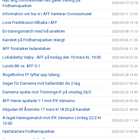
Nytt ang Coronaviruset vad gäller träning på
2020-03-13 10:18
Fridhemsparken
Information om hur vi i ÄFF hanterar Coronaviruset
2020-03-11 12:03
Love Fredriksson tillbaka i ÄFF
2020-03-09 15:18
En träningsmatch med två ansikten
2020-03-08 15:10
Kansliet på Fridhemsparken stängt
2020-03-06 11:30
ÄFF förstärker ledarstaben
2020-03-06 11:26
Lokalderby Vejby - ÄFF på tisdag den 10 mars KL 19.00
2020-03-04 07:24
Lunds BK vs. ÄFF 0-1
2020-03-02 10:24
Ängelholms FF lyfter upp talang
2020-02-28 14:45
Seger för Damerna mot halländskt div 2-lag
2020-02-27 09:49
Damerna spelar mot Trönninge IF på onsdag 26/2
2020-02-25 14:44
ÄFF Herrar spelade 1-1 mot IFK Värnamo
2020-02-24 05:34
Inbjudan till Årsmöte 17 mars kl 18.30 på Kansliet
2020-02-21 08:05
A-laget träningsmatch mot IFK Värnamo Lördag 22/2 kl
2020-02-20 11:54
13:00
Hjärtstartare Fridhemsparken
2020-02-19 09:00