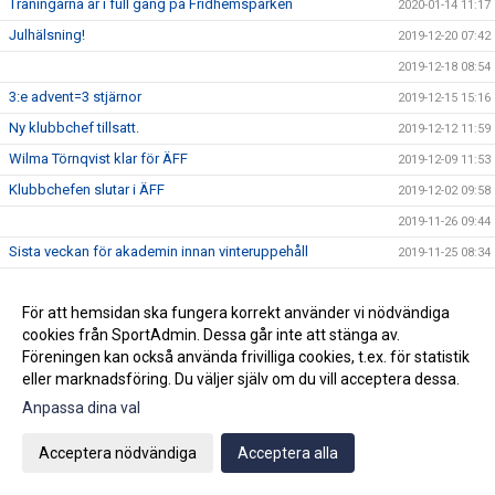
Träningarna är i full gång på Fridhemsparken
2020-01-14 11:17
Julhälsning!
2019-12-20 07:42
2019-12-18 08:54
3:e advent=3 stjärnor
2019-12-15 15:16
Ny klubbchef tillsatt.
2019-12-12 11:59
Wilma Törnqvist klar för ÄFF
2019-12-09 11:53
Klubbchefen slutar i ÄFF
2019-12-02 09:58
2019-11-26 09:44
Sista veckan för akademin innan vinteruppehåll
2019-11-25 08:34
Ge bort en sportig dröm!
2019-11-22 09:50
För att hemsidan ska fungera korrekt använder vi nödvändiga
Vinnarna på ungdomsavslutningens tipspromenad
2019-11-22 07:43
cookies från SportAdmin. Dessa går inte att stänga av.
Köp din Bingolott av vårt P13 lag
2019-11-15 09:16
Föreningen kan också använda frivilliga cookies, t.ex. för statistik
Avslutning för ungdomslagen söndagen den 3 november
eller marknadsföring. Du väljer själv om du vill acceptera dessa.
2019-10-30 09:04
KL 11:00
Anpassa dina val
2019-10-19 10:02
Acceptera nödvändiga
Acceptera alla
Vi välkomnar Mikael " Ragge" Ragvald till ÄFF
2019-08-28 11:46
F17 FÖR- EM Spanien - Sverige
2019-08-18 08:20