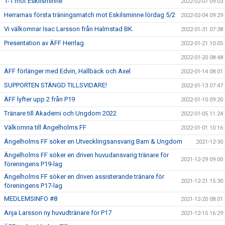
1-1 mot Eskilsminne
2022-02-07 09:03
Herrarnas första träningsmatch mot Eskilsminne lördag 5/2
2022-02-04 09:29
Vi välkomnar Isac Larsson från Halmstad BK.
2022-01-31 07:38
Presentation av ÄFF Herrlag
2022-01-21 10:05
2022-01-20 08:48
ÄFF förlänger med Edvin, Hallbäck och Axel
2022-01-14 08:01
SUPPORTEN STÄNGD TILLSVIDARE!
2022-01-13 07:47
ÄFF lyfter upp 2 från P19
2022-01-10 09:20
Tränare till Akademi och Ungdom 2022
2022-01-05 11:24
Välkomna till Ängelholms FF
2022-01-01 10:16
Ängelholms FF söker en Utvecklingsansvarig Barn & Ungdom
2021-12-30
Ängelholms FF söker en driven huvudansvarig tränare för
2021-12-29 09:00
föreningens P19-lag
Ängelholms FF söker en driven assisterande tränare för
2021-12-21 15:30
föreningens P17-lag
MEDLEMSINFO #8
2021-12-20 08:01
Anja Larsson ny huvudtränare för P17
2021-12-15 16:29