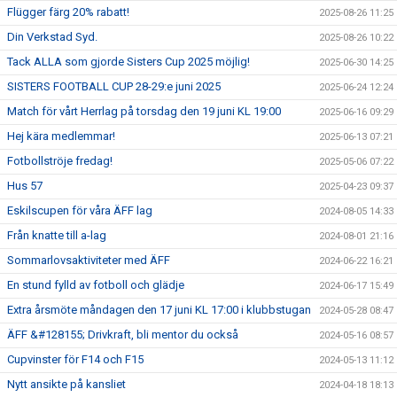
Flügger färg 20% rabatt!
2025-08-26 11:25
Din Verkstad Syd.
2025-08-26 10:22
Tack ALLA som gjorde Sisters Cup 2025 möjlig!
2025-06-30 14:25
SISTERS FOOTBALL CUP 28-29:e juni 2025
2025-06-24 12:24
Match för vårt Herrlag på torsdag den 19 juni KL 19:00
2025-06-16 09:29
Hej kära medlemmar!
2025-06-13 07:21
Fotbollströje fredag!
2025-05-06 07:22
Hus 57
2025-04-23 09:37
Eskilscupen för våra ÄFF lag
2024-08-05 14:33
Från knatte till a-lag
2024-08-01 21:16
Sommarlovsaktiviteter med ÄFF
2024-06-22 16:21
En stund fylld av fotboll och glädje
2024-06-17 15:49
Extra årsmöte måndagen den 17 juni KL 17:00 i klubbstugan
2024-05-28 08:47
ÄFF &#128155; Drivkraft, bli mentor du också
2024-05-16 08:57
Cupvinster för F14 och F15
2024-05-13 11:12
Nytt ansikte på kansliet
2024-04-18 18:13