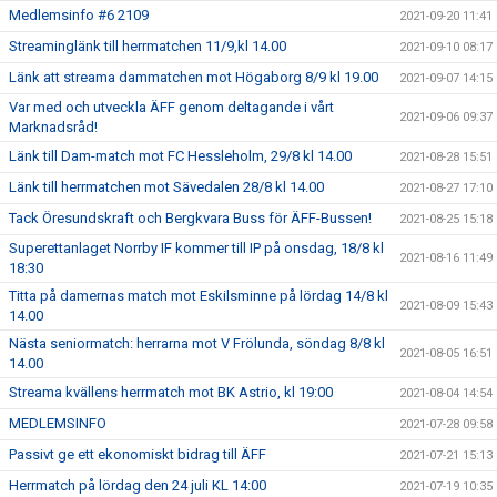
Medlemsinfo #6 2109
2021-09-20 11:41
Streaminglänk till herrmatchen 11/9,kl 14.00
2021-09-10 08:17
Länk att streama dammatchen mot Högaborg 8/9 kl 19.00
2021-09-07 14:15
Var med och utveckla ÄFF genom deltagande i vårt
2021-09-06 09:37
Marknadsråd!
Länk till Dam-match mot FC Hessleholm, 29/8 kl 14.00
2021-08-28 15:51
Länk till herrmatchen mot Sävedalen 28/8 kl 14.00
2021-08-27 17:10
Tack Öresundskraft och Bergkvara Buss för ÄFF-Bussen!
2021-08-25 15:18
Superettanlaget Norrby IF kommer till IP på onsdag, 18/8 kl
2021-08-16 11:49
18:30
Titta på damernas match mot Eskilsminne på lördag 14/8 kl
2021-08-09 15:43
14.00
Nästa seniormatch: herrarna mot V Frölunda, söndag 8/8 kl
2021-08-05 16:51
14.00
Streama kvällens herrmatch mot BK Astrio, kl 19:00
2021-08-04 14:54
MEDLEMSINFO
2021-07-28 09:58
Passivt ge ett ekonomiskt bidrag till ÄFF
2021-07-21 15:13
Herrmatch på lördag den 24 juli KL 14:00
2021-07-19 10:35