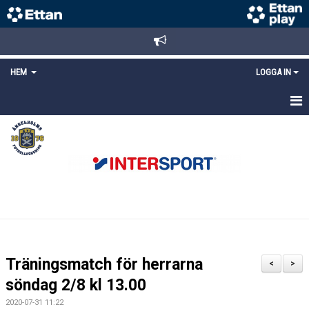
HEM
LOGGA IN
STARTSIDA
NYHETER
ANMÄLAN/REGISTRERING
POLICYS
FÖRKÖP BILJETTER
Träningsmatch för herrarna
<
>
LÄNKAR
söndag 2/8 kl 13.00
2020-07-31 11:22