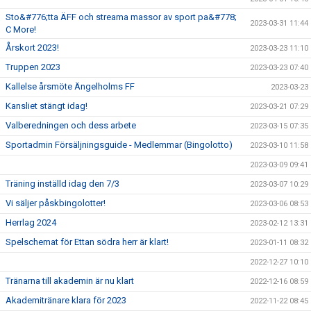
Sto&#776;tta ÄFF och streama massor av sport pa&#778;
2023-03-31 11:44
C More!
Årskort 2023!
2023-03-23 11:10
Truppen 2023
2023-03-23 07:40
Kallelse årsmöte Ängelholms FF
2023-03-23
Kansliet stängt idag!
2023-03-21 07:29
Valberedningen och dess arbete
2023-03-15 07:35
Sportadmin Försäljningsguide - Medlemmar (Bingolotto)
2023-03-10 11:58
2023-03-09 09:41
Träning inställd idag den 7/3
2023-03-07 10:29
Vi säljer påskbingolotter!
2023-03-06 08:53
Herrlag 2024
2023-02-12 13:31
Spelschemat för Ettan södra herr är klart!
2023-01-11 08:32
2022-12-27 10:10
Tränarna till akademin är nu klart
2022-12-16 08:59
Akademitränare klara för 2023
2022-11-22 08:45