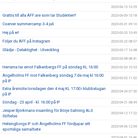
2023-06-15 10:29
Grattis till alla ÄFF:are som tar Studenten!!
2023-06-09 10:18
Coerver summercamp 3-4 juli
2023-05-31 09:10
Hej på er!
2023-05-25 10:49
Följer du ÄFF på Instagram
2023-05-22 08:57
Glädje - Delaktighet - Utveckling
2023-05-17 16:48
2023-05-08 08:41
Herrarna tar emot Falkenbergs FF på söndag KL 16:00
2023-05-03 10:53
Ängelholms FF mot Falkenberg söndag 7:de maj kl 16:00
2023-05-02 11:02
på IP
Extra årsmöte torsdagen den 4 maj KL 17:00 i klubbstugan
2023-04-24 07:30
på IP
Söndag - 23 april - kl. 16.00 på IP
2023-04-21 08:49
Jesper Björkmans insamling för Börje Salming ALS
2023-04-12 17:22
Stiftelse
Helsingborgs IF och Ängelholms FF fördjupar sitt
2023-04-06 12:04
sportsliga samarbete
2023-04-01 16:46