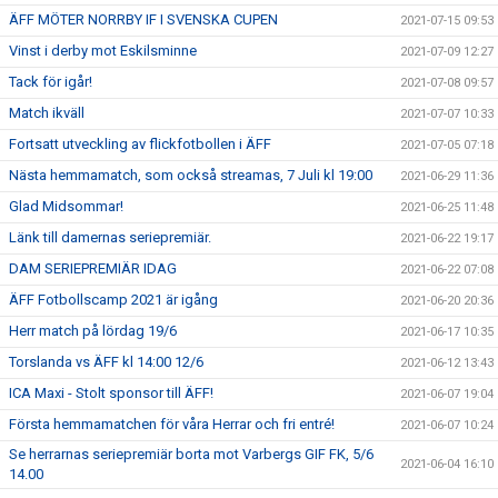
ÄFF MÖTER NORRBY IF I SVENSKA CUPEN
2021-07-15 09:53
Vinst i derby mot Eskilsminne
2021-07-09 12:27
Tack för igår!
2021-07-08 09:57
Match ikväll
2021-07-07 10:33
Fortsatt utveckling av flickfotbollen i ÄFF
2021-07-05 07:18
Nästa hemmamatch, som också streamas, 7 Juli kl 19:00
2021-06-29 11:36
Glad Midsommar!
2021-06-25 11:48
Länk till damernas seriepremiär.
2021-06-22 19:17
DAM SERIEPREMIÄR IDAG
2021-06-22 07:08
ÄFF Fotbollscamp 2021 är igång
2021-06-20 20:36
Herr match på lördag 19/6
2021-06-17 10:35
Torslanda vs ÄFF kl 14:00 12/6
2021-06-12 13:43
ICA Maxi - Stolt sponsor till ÄFF!
2021-06-07 19:04
Första hemmamatchen för våra Herrar och fri entré!
2021-06-07 10:24
Se herrarnas seriepremiär borta mot Varbergs GIF FK, 5/6
2021-06-04 16:10
14.00