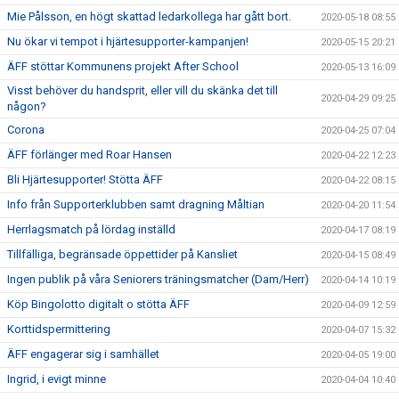
Mie Pålsson, en högt skattad ledarkollega har gått bort.
2020-05-18 08:55
Nu ökar vi tempot i hjärtesupporter-kampanjen!
2020-05-15 20:21
ÄFF stöttar Kommunens projekt After School
2020-05-13 16:09
Visst behöver du handsprit, eller vill du skänka det till
2020-04-29 09:25
någon?
Corona
2020-04-25 07:04
ÄFF förlänger med Roar Hansen
2020-04-22 12:23
Bli Hjärtesupporter! Stötta ÄFF
2020-04-22 08:15
Info från Supporterklubben samt dragning Måltian
2020-04-20 11:54
Herrlagsmatch på lördag inställd
2020-04-17 08:19
Tillfälliga, begränsade öppettider på Kansliet
2020-04-15 08:49
Ingen publik på våra Seniorers träningsmatcher (Dam/Herr)
2020-04-14 10:19
Köp Bingolotto digitalt o stötta ÄFF
2020-04-09 12:59
Korttidspermittering
2020-04-07 15:32
ÄFF engagerar sig i samhället
2020-04-05 19:00
Ingrid, i evigt minne
2020-04-04 10:40