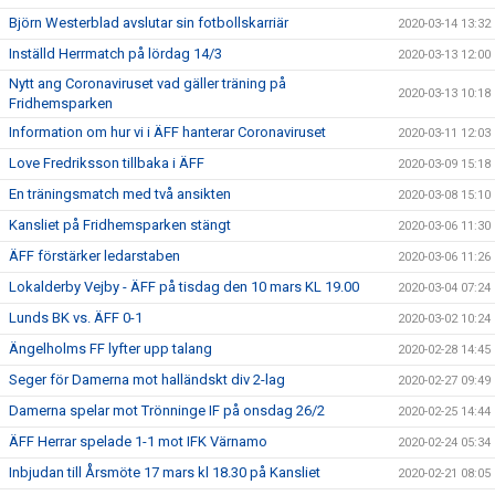
Björn Westerblad avslutar sin fotbollskarriär
2020-03-14 13:32
Inställd Herrmatch på lördag 14/3
2020-03-13 12:00
Nytt ang Coronaviruset vad gäller träning på
2020-03-13 10:18
Fridhemsparken
Information om hur vi i ÄFF hanterar Coronaviruset
2020-03-11 12:03
Love Fredriksson tillbaka i ÄFF
2020-03-09 15:18
En träningsmatch med två ansikten
2020-03-08 15:10
Kansliet på Fridhemsparken stängt
2020-03-06 11:30
ÄFF förstärker ledarstaben
2020-03-06 11:26
Lokalderby Vejby - ÄFF på tisdag den 10 mars KL 19.00
2020-03-04 07:24
Lunds BK vs. ÄFF 0-1
2020-03-02 10:24
Ängelholms FF lyfter upp talang
2020-02-28 14:45
Seger för Damerna mot halländskt div 2-lag
2020-02-27 09:49
Damerna spelar mot Trönninge IF på onsdag 26/2
2020-02-25 14:44
ÄFF Herrar spelade 1-1 mot IFK Värnamo
2020-02-24 05:34
Inbjudan till Årsmöte 17 mars kl 18.30 på Kansliet
2020-02-21 08:05