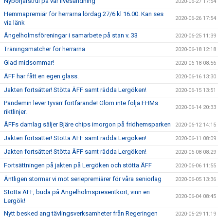
Nybörjarstrul på vår livesändning
2020-06-27 17:54
Hemmapremiär för herrarna lördag 27/6 kl 16.00. Kan ses
2020-06-26 17:54
via länk
Ängelholmsföreningar i samarbete på stan v. 33
2020-06-25 11:39
Träningsmatcher för herrarna
2020-06-18 12:18
Glad midsommar!
2020-06-18 08:56
ÄFF har fått en egen glass.
2020-06-16 13:30
Jakten fortsätter! Stötta ÄFF samt rädda Lergöken!
2020-06-15 13:51
Pandemin lever tyvärr fortfarande! Glöm inte följa FHMs
2020-06-14 20:33
riktlinjer.
ÄFFs damlag säljer Bjäre chips imorgon på fridhemsparken
2020-06-12 14:15
Jakten fortsätter! Stötta ÄFF samt rädda Lergöken!
2020-06-11 08:09
Jakten fortsätter! Stötta ÄFF samt rädda Lergöken!
2020-06-08 08:29
Fortsättningen på jakten på Lergöken och stötta ÄFF
2020-06-06 11:55
Äntligen stormar vi mot seriepremiärer för våra seniorlag
2020-06-05 13:36
Stötta ÄFF, buda på Ängelholmspresentkort, vinn en
2020-06-04 08:45
Lergök!
Nytt besked ang tävlingsverksamheter från Regeringen
2020-05-29 11:19