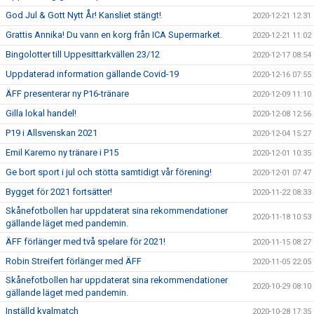
God Jul & Gott Nytt År! Kansliet stängt!
2020-12-21 12:31
Grattis Annika! Du vann en korg från ICA Supermarket.
2020-12-21 11:02
Bingolotter till Uppesittarkvällen 23/12
2020-12-17 08:54
Uppdaterad information gällande Covid-19
2020-12-16 07:55
ÄFF presenterar ny P16-tränare
2020-12-09 11:10
Gilla lokal handel!
2020-12-08 12:56
P19 i Allsvenskan 2021
2020-12-04 15:27
Emil Karemo ny tränare i P15
2020-12-01 10:35
Ge bort sport i jul och stötta samtidigt vår förening!
2020-12-01 07:47
Bygget för 2021 fortsätter!
2020-11-22 08:33
Skånefotbollen har uppdaterat sina rekommendationer
2020-11-18 10:53
gällande läget med pandemin.
ÄFF förlänger med två spelare för 2021!
2020-11-15 08:27
Robin Streifert förlänger med ÄFF
2020-11-05 22:05
Skånefotbollen har uppdaterat sina rekommendationer
2020-10-29 08:10
gällande läget med pandemin.
Inställd kvalmatch
2020-10-28 17:35