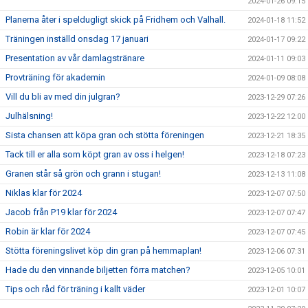
2024-01-26 09:15
Planerna åter i speldugligt skick på Fridhem och Valhall.
2024-01-18 11:52
Träningen inställd onsdag 17 januari
2024-01-17 09:22
Presentation av vår damlagstränare
2024-01-11 09:03
Provträning för akademin
2024-01-09 08:08
Vill du bli av med din julgran?
2023-12-29 07:26
Julhälsning!
2023-12-22 12:00
Sista chansen att köpa gran och stötta föreningen
2023-12-21 18:35
Tack till er alla som köpt gran av oss i helgen!
2023-12-18 07:23
Granen står så grön och grann i stugan!
2023-12-13 11:08
Niklas klar för 2024
2023-12-07 07:50
Jacob från P19 klar för 2024
2023-12-07 07:47
Robin är klar för 2024
2023-12-07 07:45
Stötta föreningslivet köp din gran på hemmaplan!
2023-12-06 07:31
Hade du den vinnande biljetten förra matchen?
2023-12-05 10:01
Tips och råd för träning i kallt väder
2023-12-01 10:07