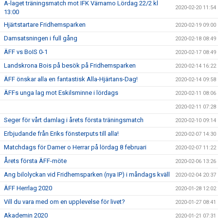
A-laget träningsmatch mot IFK Värnamo Lördag 22/2 kl
2020-02-20 11:54
13:00
Hjärtstartare Fridhemsparken
2020-02-19 09:00
Damsatsningen i full gång
2020-02-18 08:49
ÄFF vs BoIS 0-1
2020-02-17 08:49
Landskrona Bois på besök på Fridhemsparken
2020-02-14 16:22
ÄFF önskar alla en fantastisk Alla-Hjärtans-Dag!
2020-02-14 09:58
ÄFFs unga lag mot Eskilsminne i lördags
2020-02-11 08:06
2020-02-11 07:28
Seger för vårt damlag i årets första träningsmatch
2020-02-10 09:14
Erbjudande från Eriks fönsterputs till alla!
2020-02-07 14:30
Matchdags för Damer o Herrar på lördag 8 februari
2020-02-07 11:22
Årets första ÄFF-möte
2020-02-06 13:26
Ang bilolyckan vid Fridhemsparken (nya IP) i måndags kväll
2020-02-04 20:37
ÄFF Herrlag 2020
2020-01-28 12:02
Vill du vara med om en upplevelse för livet?
2020-01-27 08:41
Akademin 2020
2020-01-21 07:31