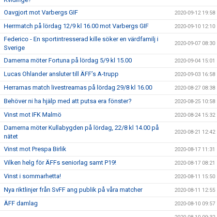
Oavgjort mot Varbergs GIF
2020-09-12 19:58
Herrmatch på lördag 12/9 kl 16.00 mot Varbergs GIF
2020-09-10 12:10
Federico - En sportintresserad kille söker en värdfamilj i
2020-09-07 08:30
Sverige
Damerna möter Fortuna på lördag 5/9 kl 15.00
2020-09-04 15:01
Lucas Ohlander ansluter till ÄFF’s A-trupp
2020-09-03 16:58
Herrarnas match livestreamas på lördag 29/8 kl 16.00
2020-08-27 08:38
Behöver ni ha hjälp med att putsa era fönster?
2020-08-25 10:58
Vinst mot IFK Malmö
2020-08-24 15:32
Damerna möter Kullabygden på lördag, 22/8 kl 14.00 på
2020-08-21 12:42
nätet
Vinst mot Prespa Birlik
2020-08-17 11:31
Vilken helg för ÄFFs seniorlag samt P19!
2020-08-17 08:21
Vinst i sommarhetta!
2020-08-11 15:50
Nya riktlinjer från SvFF ang publik på våra matcher
2020-08-11 12:55
ÄFF damlag
2020-08-10 09:57