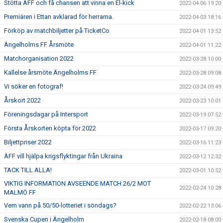
Stötta ÄFF och få chansen att vinna en El-kick
2022-04-06 19:20
Premiären i Ettan avklarad för herrarna.
2022-04-03 18:16
Förköp av matchbiljetter på TicketCo
2022-04-01 13:52
Ängelholms FF Årsmöte
2022-04-01 11:22
Matchorganisation 2022
2022-03-28 10:00
Kallelse årsmöte Ängelholms FF
2022-03-28 09:08
Vi söker en fotograf!
2022-03-24 09:49
Årskort 2022
2022-03-23 10:01
Föreningsdagar på Intersport
2022-03-19 07:52
Första Årskorten köpta för 2022
2022-03-17 09:20
Biljettpriser 2022
2022-03-16 11:23
ÄFF vill hjälpa krigsflyktingar från Ukraina
2022-03-12 12:32
TACK TILL ALLA!
2022-03-01 10:52
VIKTIG INFORMATION AVSEENDE MATCH 26/2 MOT
2022-02-24 10:28
MALMÖ FF
Vem vann på 50/50-lotteriet i söndags?
2022-02-22 13:06
Svenska Cupen i Ängelholm
2022-02-18 08:00