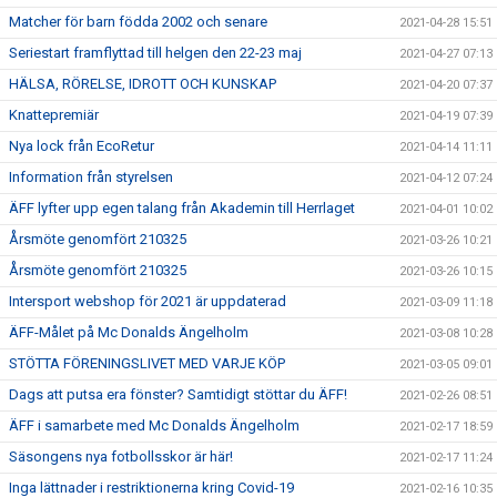
Matcher för barn födda 2002 och senare
2021-04-28 15:51
Seriestart framflyttad till helgen den 22-23 maj
2021-04-27 07:13
HÄLSA, RÖRELSE, IDROTT OCH KUNSKAP
2021-04-20 07:37
Knattepremiär
2021-04-19 07:39
Nya lock från EcoRetur
2021-04-14 11:11
Information från styrelsen
2021-04-12 07:24
ÄFF lyfter upp egen talang från Akademin till Herrlaget
2021-04-01 10:02
Årsmöte genomfört 210325
2021-03-26 10:21
Årsmöte genomfört 210325
2021-03-26 10:15
Intersport webshop för 2021 är uppdaterad
2021-03-09 11:18
ÄFF-Målet på Mc Donalds Ängelholm
2021-03-08 10:28
STÖTTA FÖRENINGSLIVET MED VARJE KÖP
2021-03-05 09:01
Dags att putsa era fönster? Samtidigt stöttar du ÄFF!
2021-02-26 08:51
ÄFF i samarbete med Mc Donalds Ängelholm
2021-02-17 18:59
Säsongens nya fotbollsskor är här!
2021-02-17 11:24
Inga lättnader i restriktionerna kring Covid-19
2021-02-16 10:35