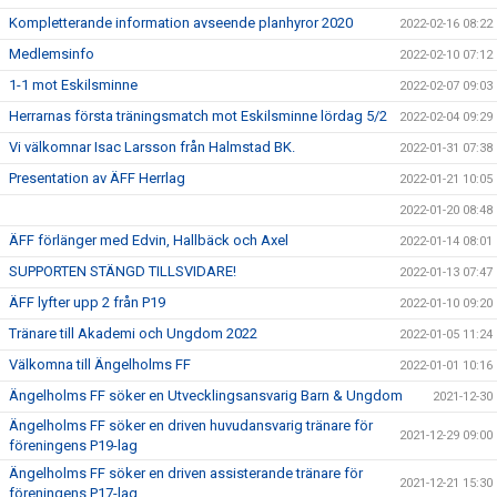
Kompletterande information avseende planhyror 2020
2022-02-16 08:22
Medlemsinfo
2022-02-10 07:12
1-1 mot Eskilsminne
2022-02-07 09:03
Herrarnas första träningsmatch mot Eskilsminne lördag 5/2
2022-02-04 09:29
Vi välkomnar Isac Larsson från Halmstad BK.
2022-01-31 07:38
Presentation av ÄFF Herrlag
2022-01-21 10:05
2022-01-20 08:48
ÄFF förlänger med Edvin, Hallbäck och Axel
2022-01-14 08:01
SUPPORTEN STÄNGD TILLSVIDARE!
2022-01-13 07:47
ÄFF lyfter upp 2 från P19
2022-01-10 09:20
Tränare till Akademi och Ungdom 2022
2022-01-05 11:24
Välkomna till Ängelholms FF
2022-01-01 10:16
Ängelholms FF söker en Utvecklingsansvarig Barn & Ungdom
2021-12-30
Ängelholms FF söker en driven huvudansvarig tränare för
2021-12-29 09:00
föreningens P19-lag
Ängelholms FF söker en driven assisterande tränare för
2021-12-21 15:30
föreningens P17-lag