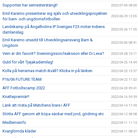
Supporten har semesterstängt!
2022-07-04 08:00
Emil Karemo presenterar sig själv och utvecklingsprojekten
2022-06-29 12:05
för barn- och ungdomsfotbollen.
Landskamp på Ängelholms IP Sveriges F23 möter Indiens
2022-05-26 11:05
damlanslag
Emil Karemo utsedd till Utvecklingsansvarig Barn &
2022-05-06 08:41
Ungdom
Vem är din favorit? Svenningsson/Isaksson eller Di Leva?
2022-04-28 10:11
Guld för vårt Tjejakademilag!
2022-04-25 14:44
Kolla på herrarnas match ikväll? Klicka in på länken
2022-04-22 15:37
P16/06 FUTURE TEAM
2022-04-22 11:02
ÄFF Fotbollscamp 2022
2022-04-20 09:41
Knattepremiär!!
2022-04-16 09:39
Länk att rösta på Matchens lirare i ÄFF
2022-04-14 17:49
Stötta ÄFF genom att köpa säckar med jord, gödning etc
2022-04-12 08:08
Medlemsinfo
2022-04-11 11:13
Kvarglömda kläder
2022-04-11 08:37