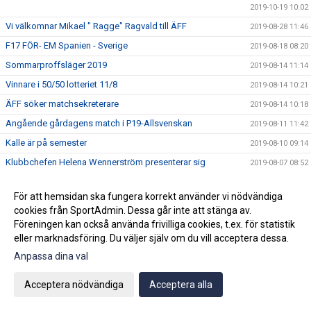
2019-10-19 10:02
Vi välkomnar Mikael " Ragge" Ragvald till ÄFF
2019-08-28 11:46
F17 FÖR- EM Spanien - Sverige
2019-08-18 08:20
Sommarproffsläger 2019
2019-08-14 11:14
Vinnare i 50/50 lotteriet 11/8
2019-08-14 10:21
ÄFF söker matchsekreterare
2019-08-14 10:18
Angående gårdagens match i P19-Allsvenskan
2019-08-11 11:42
Kalle är på semester
2019-08-10 09:14
Klubbchefen Helena Wennerström presenterar sig
2019-08-07 08:52
FitLine är ny samarbetspartner
2019-08-03 14:21
För att hemsidan ska fungera korrekt använder vi nödvändiga
ÄFF söker matchsekreterare
2019-08-01 13:00
cookies från SportAdmin. Dessa går inte att stänga av.
Flera lag drar igång igen
2019-07-22 14:01
Föreningen kan också använda frivilliga cookies, t.ex. för statistik
eller marknadsföring. Du väljer själv om du vill acceptera dessa.
Bemanning på våra kanslier i sommar
2019-07-04 08:02
Anpassa dina val
Vinnare i 50/50 lotteriet 29/6
2019-07-01 14:32
Lyckad Sisters Football Cup
2019-07-01 11:56
Acceptera nödvändiga
Acceptera alla
Ladda ner Min Fotboll-appen
2019-06-22 12:00