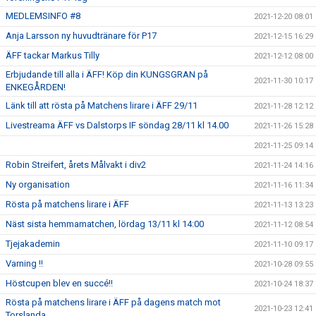
MEDLEMSINFO #8
2021-12-20 08:01
Anja Larsson ny huvudtränare för P17
2021-12-15 16:29
ÄFF tackar Markus Tilly
2021-12-12 08:00
Erbjudande till alla i ÄFF! Köp din KUNGSGRAN på
2021-11-30 10:17
ENKEGÅRDEN!
Länk till att rösta på Matchens lirare i ÄFF 29/11
2021-11-28 12:12
Livestreama ÄFF vs Dalstorps IF söndag 28/11 kl 14.00
2021-11-26 15:28
2021-11-25 09:14
Robin Streifert, årets Målvakt i div2
2021-11-24 14:16
Ny organisation
2021-11-16 11:34
Rösta på matchens lirare i ÄFF
2021-11-13 13:23
Näst sista hemmamatchen, lördag 13/11 kl 14:00
2021-11-12 08:54
Tjejakademin
2021-11-10 09:17
Varning !!
2021-10-28 09:55
Höstcupen blev en succé!!
2021-10-24 18:37
Rösta på matchens lirare i ÄFF på dagens match mot
2021-10-23 12:41
Torslanda.