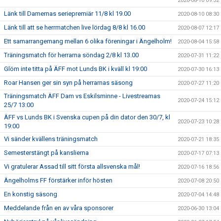
2020-08-10 09:32
Länk till Damernas seriepremiär 11/8 kl 19.00
2020-08-10 08:30
Länk till att se herrmatchen live lördag 8/8 kl 16.00
2020-08-07 12:17
Ett samarrangemang mellan 6 olika föreningar i Ängelholm!
2020-08-04 15:58
Träningsmatch för herrarna söndag 2/8 kl 13.00
2020-07-31 11:22
Glöm inte titta på ÄFF mot Lunds BK i kväll kl 19:00
2020-07-30 16:13
Roar Hansen ger sin syn på herrarnas säsong
2020-07-27 11:20
Träningsmatch ÄFF Dam vs Eskilsminne - Livestreamas
2020-07-24 15:12
25/7 13:00
ÄFF vs Lunds BK i Svenska cupen på din dator den 30/7, kl
2020-07-23 10:28
19:00
Vi sänder kvällens träningsmatch
2020-07-21 18:35
Semesterstängt på kanslierna
2020-07-17 07:13
Vi gratulerar Assad till sitt första allsvenska mål!
2020-07-16 18:56
Ängelholms FF förstärker inför hösten
2020-07-08 20:50
En konstig säsong
2020-07-04 14:48
Meddelande från en av våra sponsorer
2020-06-30 13:04