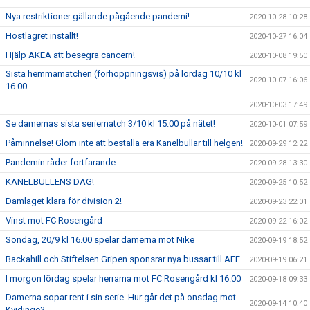
Nya restriktioner gällande pågående pandemi!
2020-10-28 10:28
Höstlägret inställt!
2020-10-27 16:04
Hjälp AKEA att besegra cancern!
2020-10-08 19:50
Sista hemmamatchen (förhoppningsvis) på lördag 10/10 kl
2020-10-07 16:06
16.00
2020-10-03 17:49
Se damernas sista seriematch 3/10 kl 15.00 på nätet!
2020-10-01 07:59
Påminnelse! Glöm inte att beställa era Kanelbullar till helgen!
2020-09-29 12:22
Pandemin råder fortfarande
2020-09-28 13:30
KANELBULLENS DAG!
2020-09-25 10:52
Damlaget klara för division 2!
2020-09-23 22:01
Vinst mot FC Rosengård
2020-09-22 16:02
Söndag, 20/9 kl 16.00 spelar damerna mot Nike
2020-09-19 18:52
Backahill och Stiftelsen Gripen sponsrar nya bussar till ÄFF
2020-09-19 06:21
I morgon lördag spelar herrarna mot FC Rosengård kl 16.00
2020-09-18 09:33
Damerna sopar rent i sin serie. Hur går det på onsdag mot
2020-09-14 10:40
Kvidinge?