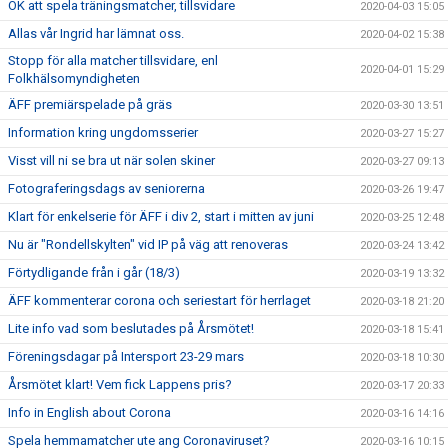
OK att spela träningsmatcher, tillsvidare
2020-04-03 15:05
Allas vår Ingrid har lämnat oss.
2020-04-02 15:38
Stopp för alla matcher tillsvidare, enl
2020-04-01 15:29
Folkhälsomyndigheten
ÄFF premiärspelade på gräs
2020-03-30 13:51
Information kring ungdomsserier
2020-03-27 15:27
Visst vill ni se bra ut när solen skiner
2020-03-27 09:13
Fotograferingsdags av seniorerna
2020-03-26 19:47
Klart för enkelserie för ÄFF i div 2, start i mitten av juni
2020-03-25 12:48
Nu är "Rondellskylten" vid IP på väg att renoveras
2020-03-24 13:42
Förtydligande från i går (18/3)
2020-03-19 13:32
ÄFF kommenterar corona och seriestart för herrlaget
2020-03-18 21:20
Lite info vad som beslutades på Årsmötet!
2020-03-18 15:41
Föreningsdagar på Intersport 23-29 mars
2020-03-18 10:30
Årsmötet klart! Vem fick Lappens pris?
2020-03-17 20:33
Info in English about Corona
2020-03-16 14:16
Spela hemmamatcher ute ang Coronaviruset?
2020-03-16 10:15