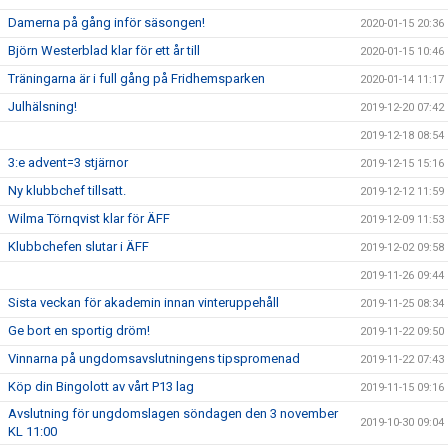
Damerna på gång inför säsongen!
2020-01-15 20:36
Björn Westerblad klar för ett år till
2020-01-15 10:46
Träningarna är i full gång på Fridhemsparken
2020-01-14 11:17
Julhälsning!
2019-12-20 07:42
2019-12-18 08:54
3:e advent=3 stjärnor
2019-12-15 15:16
Ny klubbchef tillsatt.
2019-12-12 11:59
Wilma Törnqvist klar för ÄFF
2019-12-09 11:53
Klubbchefen slutar i ÄFF
2019-12-02 09:58
2019-11-26 09:44
Sista veckan för akademin innan vinteruppehåll
2019-11-25 08:34
Ge bort en sportig dröm!
2019-11-22 09:50
Vinnarna på ungdomsavslutningens tipspromenad
2019-11-22 07:43
Köp din Bingolott av vårt P13 lag
2019-11-15 09:16
Avslutning för ungdomslagen söndagen den 3 november
2019-10-30 09:04
KL 11:00