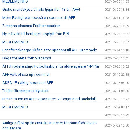
MEDLEMSINFO
2021-06-03 11:03
Gratis mensskydd till alla tjejer från 13 år i ÄFF!
2021-06-02 18:14
Melin Fastigheter, också en sponsor till ÄFF
2021-05-31 16:08
7-manna planerna Fridhemsparken
2021-05-28 15:59
Ny målvakt till herrlaget, upplyft från P19.
2021-05-26 19:52
MEDLEMSINFO!
2021-05-25 10:07
Länsförsäkringar Skåne. Stor sponsor till ÄFF. Stort tack!
2021-05-24 15:18
Dags för årets fotbollscamp!
2021-05-20 10:41
ÄFF/Prodefending Fotbollsskola för äldre spelare 14-17år
2021-05-20 10:32
ÄFF Fotbollscamp i sommar
2021-05-19 20:18
AKEA - En viktig sponsor i ÄFF
2021-05-18 08:40
Träffa föreningens styrelse!
2021-05-11 08:30
Presentation av ÄFFs Sponsorer. Vi börjar med Backahill!
2021-05-10 19:23
MEDLEMSINFO
2021-05-04 09:17
2021-05-03 15:22
Äntligen få vi spela enstaka matcher för barn födda 2002
2021-04-29 10:30
och senare