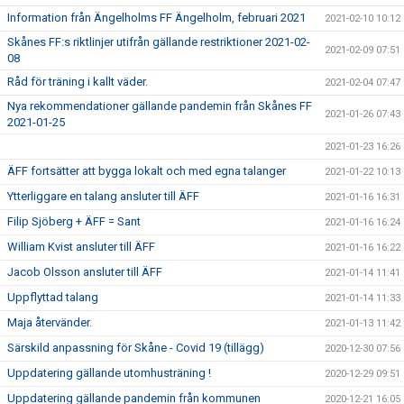
Information från Ängelholms FF Ängelholm, februari 2021
2021-02-10 10:12
Skånes FF:s riktlinjer utifrån gällande restriktioner 2021-02-
2021-02-09 07:51
08
Råd för träning i kallt väder.
2021-02-04 07:47
Nya rekommendationer gällande pandemin från Skånes FF
2021-01-26 07:43
2021-01-25
2021-01-23 16:26
ÄFF fortsätter att bygga lokalt och med egna talanger
2021-01-22 10:13
Ytterliggare en talang ansluter till ÄFF
2021-01-16 16:31
Filip Sjöberg + ÄFF = Sant
2021-01-16 16:24
William Kvist ansluter till ÄFF
2021-01-16 16:22
Jacob Olsson ansluter till ÄFF
2021-01-14 11:41
Uppflyttad talang
2021-01-14 11:33
Maja återvänder.
2021-01-13 11:42
Särskild anpassning för Skåne - Covid 19 (tillägg)
2020-12-30 07:56
Uppdatering gällande utomhusträning !
2020-12-29 09:51
Uppdatering gällande pandemin från kommunen
2020-12-21 16:05