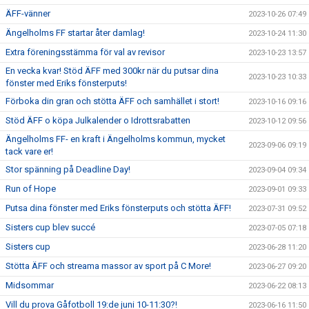
ÄFF-vänner
2023-10-26 07:49
Ängelholms FF startar åter damlag!
2023-10-24 11:30
Extra föreningsstämma för val av revisor
2023-10-23 13:57
En vecka kvar! Stöd ÄFF med 300kr när du putsar dina
2023-10-23 10:33
fönster med Eriks fönsterputs!
Förboka din gran och stötta ÄFF och samhället i stort!
2023-10-16 09:16
Stöd ÄFF o köpa Julkalender o Idrottsrabatten
2023-10-12 09:56
Ängelholms FF- en kraft i Ängelholms kommun, mycket
2023-09-06 09:19
tack vare er!
Stor spänning på Deadline Day!
2023-09-04 09:34
Run of Hope
2023-09-01 09:33
Putsa dina fönster med Eriks fönsterputs och stötta ÄFF!
2023-07-31 09:52
Sisters cup blev succé
2023-07-05 07:18
Sisters cup
2023-06-28 11:20
Stötta ÄFF och streama massor av sport på C More!
2023-06-27 09:20
Midsommar
2023-06-22 08:13
Vill du prova Gåfotboll 19:de juni 10-11:30?!
2023-06-16 11:50