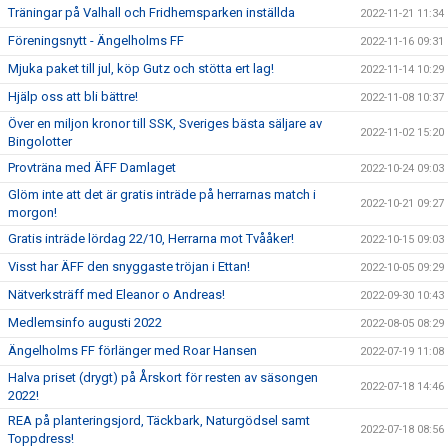
Träningar på Valhall och Fridhemsparken inställda
2022-11-21 11:34
Föreningsnytt - Ängelholms FF
2022-11-16 09:31
Mjuka paket till jul, köp Gutz och stötta ert lag!
2022-11-14 10:29
Hjälp oss att bli bättre!
2022-11-08 10:37
Över en miljon kronor till SSK, Sveriges bästa säljare av
2022-11-02 15:20
Bingolotter
Provträna med ÄFF Damlaget
2022-10-24 09:03
Glöm inte att det är gratis inträde på herrarnas match i
2022-10-21 09:27
morgon!
Gratis inträde lördag 22/10, Herrarna mot Tvååker!
2022-10-15 09:03
Visst har ÄFF den snyggaste tröjan i Ettan!
2022-10-05 09:29
Nätverksträff med Eleanor o Andreas!
2022-09-30 10:43
Medlemsinfo augusti 2022
2022-08-05 08:29
Ängelholms FF förlänger med Roar Hansen
2022-07-19 11:08
Halva priset (drygt) på Årskort för resten av säsongen
2022-07-18 14:46
2022!
REA på planteringsjord, Täckbark, Naturgödsel samt
2022-07-18 08:56
Toppdress!