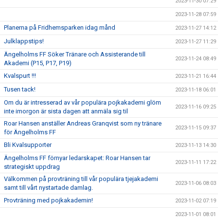
2023-11-30 07:29
2023-11-28 07:59
Planerna på Fridhemsparken idag månd
2023-11-27 14:12
Julklappstips!
2023-11-27 11:29
Ängelholms FF Söker Tränare och Assisterande till
2023-11-24 08:49
Akademi (P15, P17, P19)
Kvalspurt !!!
2023-11-21 16:44
Tusen tack!
2023-11-18 06:01
Om du är intresserad av vår populära pojkakademi glöm
2023-11-16 09:25
inte imorgon är sista dagen att anmäla sig til
Roar Hansen anställer Andreas Granqvist som ny tränare
2023-11-15 09:37
för Ängelholms FF
Bli Kvalsupporter
2023-11-13 14:30
Ängelholms FF förnyar ledarskapet: Roar Hansen tar
2023-11-11 17:22
strategiskt uppdrag
Välkommen på provträning till vår populära tjejakademi
2023-11-06 08:03
samt till vårt nystartade damlag.
Provträning med pojkakademin!
2023-11-02 07:19
2023-11-01 08:01