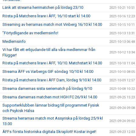
Länk att streama herrmatchen på lördag 23/10
2021-10-21 10:51
Rösta på Matchens lirare i ÄFF, 16/10 start kl 14.00
2021-10-16 12:23
Streaming av herrarnas match mot Vinberg 16/10 kl 14.00
2021-10-15 10:11
”Förtydligande av medlemsinfo!
2021-10-13 13:31
Medlemsinfo
2021-10-13 06:48
Vi har fått ett erbjudande till alla våra medlemmar från
2021-10-12 13:34
Flügger!
Rösta på matchens lirare i ÄFF, 10/10. Matchstart kl 14.00
2021-10-10 11:04
Streama ÄFF vs Varbergs GIF söndag 10/10 kl 14:00
2021-10-10 08:05
Rösta på matchens lirare i ÄFF Dam, lördag 9/10 kl 14.00
2021-10-09 12:57
Streama damernas sista seriematch på lördag 9/10
2021-10-08 10:22
Streama damernas matchen mot HGH FC 26/9 kl 14.00
2021-09-25 15:23
Supporterklubben lämnar bidrag till programmet Fysisk
2021-09-24 09:08
och Psykisk Hälsa
Streama herrarnas match mot Assyriska på lördag 25/9 kl
2021-09-24 09:02
13.00
ÄFFs första historiska digitala Skraplott! Kostar inget!
2021-09-23 12:03