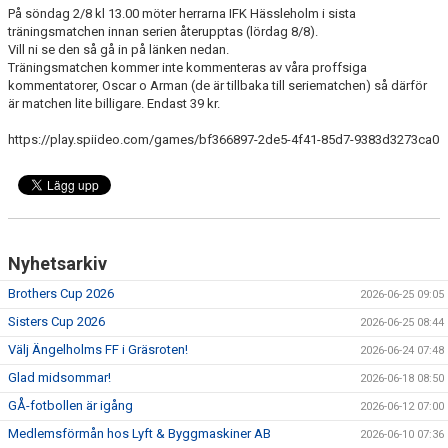
På söndag 2/8 kl 13.00 möter herrarna IFK Hässleholm i sista
MEDLEMS OCH TRÄNINGSAVGIFTER
träningsmatchen innan serien återupptas (lördag 8/8).
Vill ni se den så gå in på länken nedan.
Träningsmatchen kommer inte kommenteras av våra proffsiga
kommentatorer, Oscar o Arman (de är tillbaka till seriematchen) så därför
är matchen lite billigare. Endast 39 kr.
https://play.spiideo.com/games/bf366897-2de5-4f41-85d7-9383d3273ca0
Nyhetsarkiv
Brothers Cup 2026
2026-06-25 09:05
Sisters Cup 2026
2026-06-25 08:44
Välj Ängelholms FF i Gräsroten!
2026-06-24 07:48
Glad midsommar!
2026-06-18 08:50
GÅ-fotbollen är igång
2026-06-12 07:00
Medlemsförmån hos Lyft & Byggmaskiner AB
2026-06-10 07:36