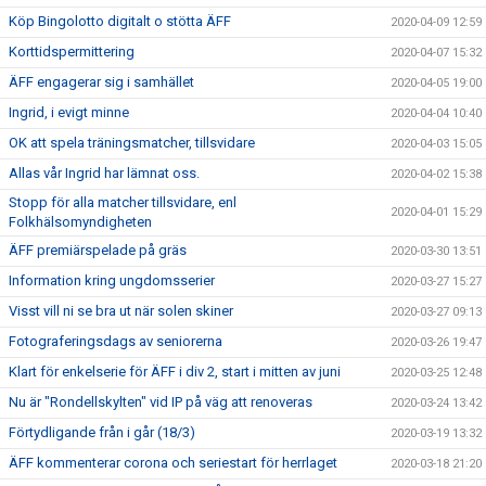
Köp Bingolotto digitalt o stötta ÄFF
2020-04-09 12:59
Korttidspermittering
2020-04-07 15:32
ÄFF engagerar sig i samhället
2020-04-05 19:00
Ingrid, i evigt minne
2020-04-04 10:40
OK att spela träningsmatcher, tillsvidare
2020-04-03 15:05
Allas vår Ingrid har lämnat oss.
2020-04-02 15:38
Stopp för alla matcher tillsvidare, enl
2020-04-01 15:29
Folkhälsomyndigheten
ÄFF premiärspelade på gräs
2020-03-30 13:51
Information kring ungdomsserier
2020-03-27 15:27
Visst vill ni se bra ut när solen skiner
2020-03-27 09:13
Fotograferingsdags av seniorerna
2020-03-26 19:47
Klart för enkelserie för ÄFF i div 2, start i mitten av juni
2020-03-25 12:48
Nu är "Rondellskylten" vid IP på väg att renoveras
2020-03-24 13:42
Förtydligande från i går (18/3)
2020-03-19 13:32
ÄFF kommenterar corona och seriestart för herrlaget
2020-03-18 21:20