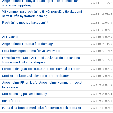
Ängelholms FF förnyar ledarskapet: Roar Hansen tar
2023-11-11 17:22
strategiskt uppdrag
Välkommen på provträning till vår populära tjejakademi
2023-11-06 08:03
samt till vårt nystartade damlag.
Provträning med pojkakademin!
2023-11-02 07:19
2023-11-01 08:01
ÄFF-vänner
2023-10-26 07:49
Ängelholms FF startar åter damlag!
2023-10-24 11:30
Extra föreningsstämma för val av revisor
2023-10-23 13:57
En vecka kvar! Stöd ÄFF med 300kr när du putsar dina
2023-10-23 10:33
fönster med Eriks fönsterputs!
Förboka din gran och stötta ÄFF och samhället i stort!
2023-10-16 09:16
Stöd ÄFF o köpa Julkalender o Idrottsrabatten
2023-10-12 09:56
Ängelholms FF- en kraft i Ängelholms kommun, mycket
2023-09-06 09:19
tack vare er!
Stor spänning på Deadline Day!
2023-09-04 09:34
Run of Hope
2023-09-01 09:33
Putsa dina fönster med Eriks fönsterputs och stötta ÄFF!
2023-07-31 09:52