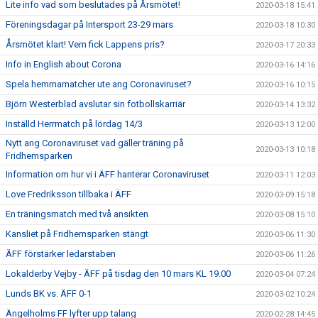
Lite info vad som beslutades på Årsmötet!
2020-03-18 15:41
Föreningsdagar på Intersport 23-29 mars
2020-03-18 10:30
Årsmötet klart! Vem fick Lappens pris?
2020-03-17 20:33
Info in English about Corona
2020-03-16 14:16
Spela hemmamatcher ute ang Coronaviruset?
2020-03-16 10:15
Björn Westerblad avslutar sin fotbollskarriär
2020-03-14 13:32
Inställd Herrmatch på lördag 14/3
2020-03-13 12:00
Nytt ang Coronaviruset vad gäller träning på
2020-03-13 10:18
Fridhemsparken
Information om hur vi i ÄFF hanterar Coronaviruset
2020-03-11 12:03
Love Fredriksson tillbaka i ÄFF
2020-03-09 15:18
En träningsmatch med två ansikten
2020-03-08 15:10
Kansliet på Fridhemsparken stängt
2020-03-06 11:30
ÄFF förstärker ledarstaben
2020-03-06 11:26
Lokalderby Vejby - ÄFF på tisdag den 10 mars KL 19.00
2020-03-04 07:24
Lunds BK vs. ÄFF 0-1
2020-03-02 10:24
Ängelholms FF lyfter upp talang
2020-02-28 14:45