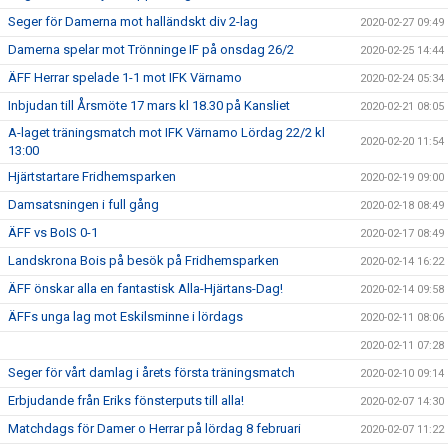
Seger för Damerna mot halländskt div 2-lag
2020-02-27 09:49
Damerna spelar mot Trönninge IF på onsdag 26/2
2020-02-25 14:44
ÄFF Herrar spelade 1-1 mot IFK Värnamo
2020-02-24 05:34
Inbjudan till Årsmöte 17 mars kl 18.30 på Kansliet
2020-02-21 08:05
A-laget träningsmatch mot IFK Värnamo Lördag 22/2 kl
2020-02-20 11:54
13:00
Hjärtstartare Fridhemsparken
2020-02-19 09:00
Damsatsningen i full gång
2020-02-18 08:49
ÄFF vs BoIS 0-1
2020-02-17 08:49
Landskrona Bois på besök på Fridhemsparken
2020-02-14 16:22
ÄFF önskar alla en fantastisk Alla-Hjärtans-Dag!
2020-02-14 09:58
ÄFFs unga lag mot Eskilsminne i lördags
2020-02-11 08:06
2020-02-11 07:28
Seger för vårt damlag i årets första träningsmatch
2020-02-10 09:14
Erbjudande från Eriks fönsterputs till alla!
2020-02-07 14:30
Matchdags för Damer o Herrar på lördag 8 februari
2020-02-07 11:22