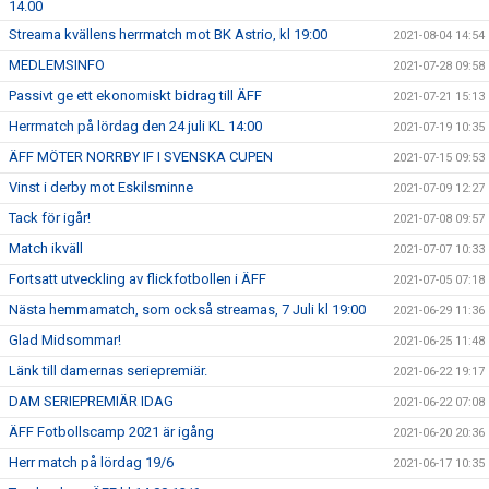
14.00
Streama kvällens herrmatch mot BK Astrio, kl 19:00
2021-08-04 14:54
MEDLEMSINFO
2021-07-28 09:58
Passivt ge ett ekonomiskt bidrag till ÄFF
2021-07-21 15:13
Herrmatch på lördag den 24 juli KL 14:00
2021-07-19 10:35
ÄFF MÖTER NORRBY IF I SVENSKA CUPEN
2021-07-15 09:53
Vinst i derby mot Eskilsminne
2021-07-09 12:27
Tack för igår!
2021-07-08 09:57
Match ikväll
2021-07-07 10:33
Fortsatt utveckling av flickfotbollen i ÄFF
2021-07-05 07:18
Nästa hemmamatch, som också streamas, 7 Juli kl 19:00
2021-06-29 11:36
Glad Midsommar!
2021-06-25 11:48
Länk till damernas seriepremiär.
2021-06-22 19:17
DAM SERIEPREMIÄR IDAG
2021-06-22 07:08
ÄFF Fotbollscamp 2021 är igång
2021-06-20 20:36
Herr match på lördag 19/6
2021-06-17 10:35