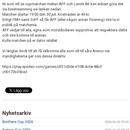
Ni som vill se cupmatchen mellan ÄFF och Lunds BK kan enbart göra det
MEDLEMS OCH TRÄNINGSAVGIFTER
via livestreamning via länken nedan.
Matchen startar 19:00 den 30 juli. Kostnaden är 49 kr.
Enligt FMH samt SvFF så får ÄFF (eller någon annan förening) inte ta in
publik på matcherna.
ÄFF vädjar till alla, egna som motståndares supportrar, att respektera detta
och inte komma till arenan.
Kolla matchen på er dator istället.
Vi längtar dock till att få välkomna alla som vill till våra Arenor när
myndigheterna ger oss dessa direktiv.
https://play.spiideo.com/games/df21d30e-d108-4c0e-88cf-
c90173b35be3
Nyhetsarkiv
Brothers Cup 2026
2026-06-25 09:05
Sisters Cup 2026