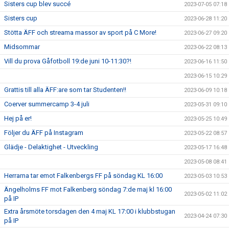
Sisters cup blev succé
2023-07-05 07:18
Sisters cup
2023-06-28 11:20
Stötta ÄFF och streama massor av sport på C More!
2023-06-27 09:20
Midsommar
2023-06-22 08:13
Vill du prova Gåfotboll 19:de juni 10-11:30?!
2023-06-16 11:50
2023-06-15 10:29
Grattis till alla ÄFF:are som tar Studenten!!
2023-06-09 10:18
Coerver summercamp 3-4 juli
2023-05-31 09:10
Hej på er!
2023-05-25 10:49
Följer du ÄFF på Instagram
2023-05-22 08:57
Glädje - Delaktighet - Utveckling
2023-05-17 16:48
2023-05-08 08:41
Herrarna tar emot Falkenbergs FF på söndag KL 16:00
2023-05-03 10:53
Ängelholms FF mot Falkenberg söndag 7:de maj kl 16:00
2023-05-02 11:02
på IP
Extra årsmöte torsdagen den 4 maj KL 17:00 i klubbstugan
2023-04-24 07:30
på IP