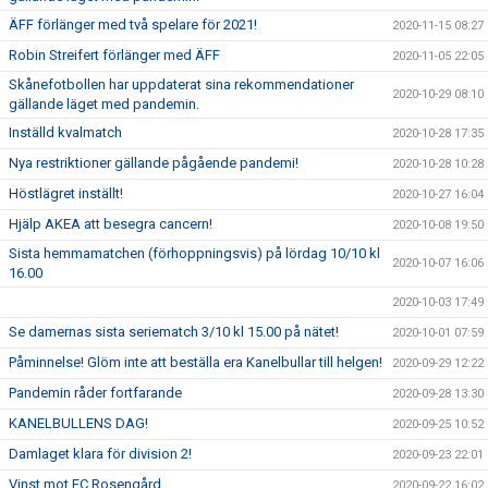
ÄFF förlänger med två spelare för 2021!
2020-11-15 08:27
Robin Streifert förlänger med ÄFF
2020-11-05 22:05
Skånefotbollen har uppdaterat sina rekommendationer
2020-10-29 08:10
gällande läget med pandemin.
Inställd kvalmatch
2020-10-28 17:35
Nya restriktioner gällande pågående pandemi!
2020-10-28 10:28
Höstlägret inställt!
2020-10-27 16:04
Hjälp AKEA att besegra cancern!
2020-10-08 19:50
Sista hemmamatchen (förhoppningsvis) på lördag 10/10 kl
2020-10-07 16:06
16.00
2020-10-03 17:49
Se damernas sista seriematch 3/10 kl 15.00 på nätet!
2020-10-01 07:59
Påminnelse! Glöm inte att beställa era Kanelbullar till helgen!
2020-09-29 12:22
Pandemin råder fortfarande
2020-09-28 13:30
KANELBULLENS DAG!
2020-09-25 10:52
Damlaget klara för division 2!
2020-09-23 22:01
Vinst mot FC Rosengård
2020-09-22 16:02