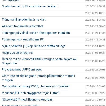
Spelschemat för Ettan södra herr är klart!
2023-01-11 08:32
2022-12-27 10:10
Tränarna till akademin är nu klart
2022-12-16 08:59
Akademitränare klara för 2023
2022-11-22 08:45
Träningar på Valhall och Fridhemsparken inställda
2022-11-21 11:34
Föreningsnytt - Ängelholms FF
2022-11-16 09:31
Mjuka paket till jul, köp Gutz och stötta ert lag!
2022-11-14 10:29
Hjälp oss att bli bättre!
2022-11-08 10:37
Över en miljon kronor till SSK, Sveriges bästa säljare av
2022-11-02 15:20
Bingolotter
Provträna med ÄFF Damlaget
2022-10-24 09:03
Glöm inte att det är gratis inträde på herrarnas match i
2022-10-21 09:27
morgon!
Gratis inträde lördag 22/10, Herrarna mot Tvååker!
2022-10-15 09:03
Visst har ÄFF den snyggaste tröjan i Ettan!
2022-10-05 09:29
Nätverksträff med Eleanor o Andreas!
2022-09-30 10:43