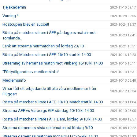
Tjejakademin
2021-11-10 09:17
Varning !!
2021-10-28 09:55
Höstcupen blev en succé!!
2021-10-24 18:37
Rösta på matchens lirare i ÄFF på dagens match mot
2021-10-23 12:41
Torslanda.
Länk att streama herrmatchen på lördag 23/10
2021-10-21 10:51
Rösta på Matchens lirare i ÄFF, 16/10 start kl 14.00
2021-10-16 12:23
Streaming av herrarnas match mot Vinberg 16/10 kl 14.00
2021-10-15 10:11
”Förtydligande av medlemsinfo!
2021-10-13 13:31
Medlemsinfo
2021-10-13 06:48
Vi har fått ett erbjudande till alla våra medlemmar från
2021-10-12 13:34
Flügger!
Rösta på matchens lirare i ÄFF, 10/10. Matchstart kl 14.00
2021-10-10 11:04
Streama ÄFF vs Varbergs GIF söndag 10/10 kl 14:00
2021-10-10 08:05
Rösta på matchens lirare i ÄFF Dam, lördag 9/10 kl 14.00
2021-10-09 12:57
Streama damernas sista seriematch på lördag 9/10
2021-10-08 10:22
Streama damernas matchen mot HGH FC 26/9 kl 14.00
2021-09-25 15:23