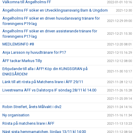
Välkomna till Ängelholms FF
2022-01-01 10:16
Ängelholms FF söker en Utvecklingsansvarig Barn & Ungdom
2021-12-30
Ängelholms FF söker en driven huvudansvarig tränare för
2021-12-29 09:00
föreningens P19-lag
Ängelholms FF söker en driven assisterande tränare för
2021-12-21 15:30
föreningens P17-lag
MEDLEMSINFO #8
2021-12-20 08:01
Anja Larsson ny huvudtränare för P17
2021-12-15 16:29
ÄFF tackar Markus Tilly
2021-12-12 08:00
Erbjudande till alla i ÄFF! Köp din KUNGSGRAN på
2021-11-30 10:17
ENKEGÅRDEN!
Länk till att rösta på Matchens lirare i ÄFF 29/11
2021-11-28 12:12
Livestreama ÄFF vs Dalstorps IF söndag 28/11 kl 14.00
2021-11-26 15:28
2021-11-25 09:14
Robin Streifert, årets Målvakt i div2
2021-11-24 14:16
Ny organisation
2021-11-16 11:34
Rösta på matchens lirare i ÄFF
2021-11-13 13:23
Näst sista hemmamatchen, lördag 13/11 kl 14:00
2021-11-12 08:54