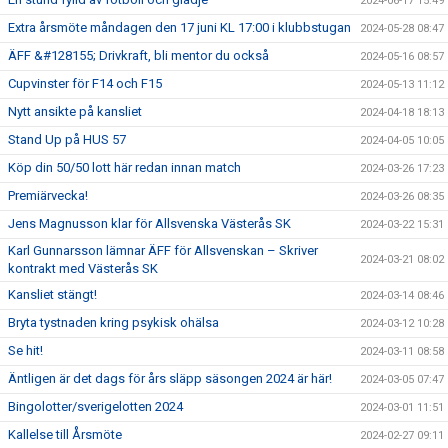
2024-06-17 15:49
Extra årsmöte måndagen den 17 juni KL 17:00 i klubbstugan
2024-05-28 08:47
ÄFF &#128155; Drivkraft, bli mentor du också
2024-05-16 08:57
Cupvinster för F14 och F15
2024-05-13 11:12
Nytt ansikte på kansliet
2024-04-18 18:13
Stand Up på HUS 57
2024-04-05 10:05
Köp din 50/50 lott här redan innan match
2024-03-26 17:23
Premiärvecka!
2024-03-26 08:35
Jens Magnusson klar för Allsvenska Västerås SK
2024-03-22 15:31
Karl Gunnarsson lämnar ÄFF för Allsvenskan – Skriver
2024-03-21 08:02
kontrakt med Västerås SK
Kansliet stängt!
2024-03-14 08:46
Bryta tystnaden kring psykisk ohälsa
2024-03-12 10:28
Se hit!
2024-03-11 08:58
Äntligen är det dags för års släpp säsongen 2024 är här!
2024-03-05 07:47
Bingolotter/sverigelotten 2024
2024-03-01 11:51
Kallelse till Årsmöte
2024-02-27 09:11