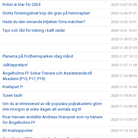
Robin är klar för 2024
2023-12-07 07:45
Stötta föreningslivet köp din gran på hemmaplan!
2023-12-06 07:31
Hade du den vinnande biljetten förra matchen?
2023-12-05 10:01
Tips och råd för träning i kallt väder
2023-12-01 10:07
2023-11-30 07:29
2023-11-28 07:59
Planerna på Fridhemsparken idag månd
2023-11-27 14:12
Julklappstips!
2023-11-27 11:29
Ängelholms FF Söker Tränare och Assisterande till
2023-11-24 08:49
Akademi (P15, P17, P19)
Kvalspurt !!!
2023-11-21 16:44
Tusen tack!
2023-11-18 06:01
Om du är intresserad av vår populära pojkakademi glöm
2023-11-16 09:25
inte imorgon är sista dagen att anmäla sig til
Roar Hansen anställer Andreas Granqvist som ny tränare
2023-11-15 09:37
för Ängelholms FF
Bli Kvalsupporter
2023-11-13 14:30