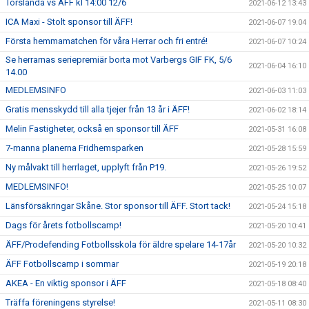
Torslanda vs ÄFF kl 14:00 12/6
2021-06-12 13:43
ICA Maxi - Stolt sponsor till ÄFF!
2021-06-07 19:04
Första hemmamatchen för våra Herrar och fri entré!
2021-06-07 10:24
Se herrarnas seriepremiär borta mot Varbergs GIF FK, 5/6
2021-06-04 16:10
14.00
MEDLEMSINFO
2021-06-03 11:03
Gratis mensskydd till alla tjejer från 13 år i ÄFF!
2021-06-02 18:14
Melin Fastigheter, också en sponsor till ÄFF
2021-05-31 16:08
7-manna planerna Fridhemsparken
2021-05-28 15:59
Ny målvakt till herrlaget, upplyft från P19.
2021-05-26 19:52
MEDLEMSINFO!
2021-05-25 10:07
Länsförsäkringar Skåne. Stor sponsor till ÄFF. Stort tack!
2021-05-24 15:18
Dags för årets fotbollscamp!
2021-05-20 10:41
ÄFF/Prodefending Fotbollsskola för äldre spelare 14-17år
2021-05-20 10:32
ÄFF Fotbollscamp i sommar
2021-05-19 20:18
AKEA - En viktig sponsor i ÄFF
2021-05-18 08:40
Träffa föreningens styrelse!
2021-05-11 08:30