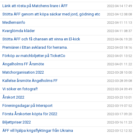
Länk att rösta på Matchens lirare i ÄFF
2022-04-14 17:49
Stötta ÄFF genom att köpa säckar med jord, gödning etc
2022-04-12 08:08
Medlemsinfo
2022-04-11 11:13
Kvarglömda kläder
2022-04-11 08:37
Stötta ÄFF och få chansen att vinna en El-kick
2022-04-06 19:20
Premiären i Ettan avklarad för herrarna.
2022-04-03 18:16
Förköp av matchbiljetter på TicketCo
2022-04-01 13:52
Ängelholms FF Årsmöte
2022-04-01 11:22
Matchorganisation 2022
2022-03-28 10:00
Kallelse årsmöte Ängelholms FF
2022-03-28 09:08
Vi söker en fotograf!
2022-03-24 09:49
Årskort 2022
2022-03-23 10:01
Föreningsdagar på Intersport
2022-03-19 07:52
Första Årskorten köpta för 2022
2022-03-17 09:20
Biljettpriser 2022
2022-03-16 11:23
ÄFF vill hjälpa krigsflyktingar från Ukraina
2022-03-12 12:32