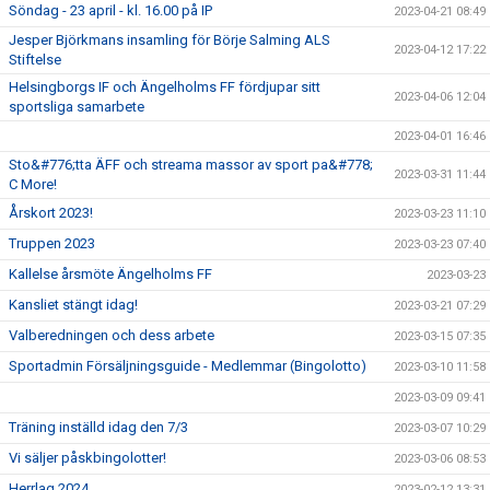
Söndag - 23 april - kl. 16.00 på IP
2023-04-21 08:49
Jesper Björkmans insamling för Börje Salming ALS
2023-04-12 17:22
Stiftelse
Helsingborgs IF och Ängelholms FF fördjupar sitt
2023-04-06 12:04
sportsliga samarbete
2023-04-01 16:46
Sto&#776;tta ÄFF och streama massor av sport pa&#778;
2023-03-31 11:44
C More!
Årskort 2023!
2023-03-23 11:10
Truppen 2023
2023-03-23 07:40
Kallelse årsmöte Ängelholms FF
2023-03-23
Kansliet stängt idag!
2023-03-21 07:29
Valberedningen och dess arbete
2023-03-15 07:35
Sportadmin Försäljningsguide - Medlemmar (Bingolotto)
2023-03-10 11:58
2023-03-09 09:41
Träning inställd idag den 7/3
2023-03-07 10:29
Vi säljer påskbingolotter!
2023-03-06 08:53
Herrlag 2024
2023-02-12 13:31