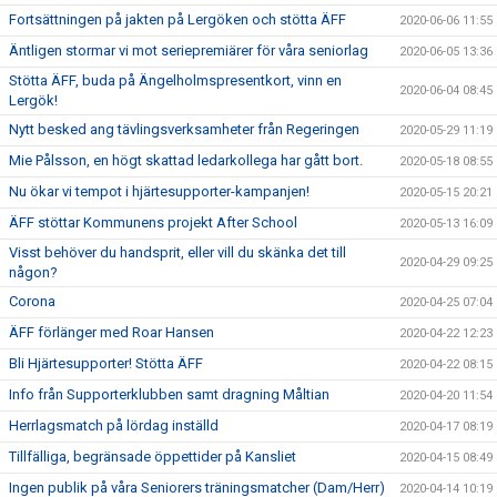
Fortsättningen på jakten på Lergöken och stötta ÄFF
2020-06-06 11:55
Äntligen stormar vi mot seriepremiärer för våra seniorlag
2020-06-05 13:36
Stötta ÄFF, buda på Ängelholmspresentkort, vinn en
2020-06-04 08:45
Lergök!
Nytt besked ang tävlingsverksamheter från Regeringen
2020-05-29 11:19
Mie Pålsson, en högt skattad ledarkollega har gått bort.
2020-05-18 08:55
Nu ökar vi tempot i hjärtesupporter-kampanjen!
2020-05-15 20:21
ÄFF stöttar Kommunens projekt After School
2020-05-13 16:09
Visst behöver du handsprit, eller vill du skänka det till
2020-04-29 09:25
någon?
Corona
2020-04-25 07:04
ÄFF förlänger med Roar Hansen
2020-04-22 12:23
Bli Hjärtesupporter! Stötta ÄFF
2020-04-22 08:15
Info från Supporterklubben samt dragning Måltian
2020-04-20 11:54
Herrlagsmatch på lördag inställd
2020-04-17 08:19
Tillfälliga, begränsade öppettider på Kansliet
2020-04-15 08:49
Ingen publik på våra Seniorers träningsmatcher (Dam/Herr)
2020-04-14 10:19