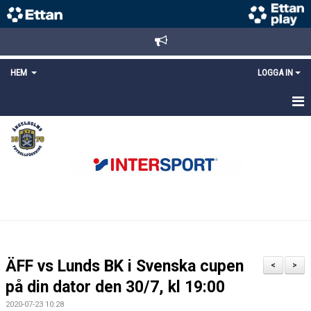
HEM
LOGGA IN
STARTSIDA
NYHETER
ANMÄLAN/REGISTRERING
POLICYS
FÖRKÖP BILJETTER
ÄFF vs Lunds BK i Svenska cupen
<
>
LÄNKAR
på din dator den 30/7, kl 19:00
2020-07-23 10:28