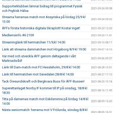
Supporterklubben lämnar bidrag till programmet Fysisk
2021-09-24 09:08
och Psykisk Hälsa
Streama herrarnas match mot Assyriska på lördag 25/9 kl
2021-09-24 09:02
13.00
ÄFFs första historiska digitala Skraplott! Kostar inget!
2021-09-23 12:03
Medlemsinfo #6 2109
2021-09-20 11:41
Streaminglänk till herrmatchen 11/9,kl 14.00
2021-09-10 08:17
Länk att streama dammatchen mot Högaborg 8/9 kl 19.00
2021-09-07 14:15
Var med och utveckla ÄFF genom deltagande i vårt
2021-09-06 09:37
Marknadsråd!
Länk till Dam-match mot FC Hessleholm, 29/8 kl 14.00
2021-08-28 15:51
Länk till herrmatchen mot Sävedalen 28/8 kl 14.00
2021-08-27 17:10
Tack Öresundskraft och Bergkvara Buss för ÄFF-Bussen!
2021-08-25 15:18
Superettanlaget Norrby IF kommer till IP på onsdag, 18/8 kl
2021-08-16 11:49
18:30
Titta på damernas match mot Eskilsminne på lördag 14/8 kl
2021-08-09 15:43
14.00
Nästa seniormatch: herrarna mot V Frölunda, söndag 8/8 kl
2021-08-05 16:51