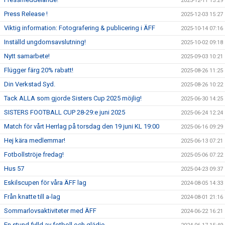
2025-12-11 13:29
Press Release !
2025-12-03 15:27
Viktig information: Fotografering & publicering i ÄFF
2025-10-14 07:16
Inställd ungdomsavslutning!
2025-10-02 09:18
Nytt samarbete!
2025-09-03 10:21
Flügger färg 20% rabatt!
2025-08-26 11:25
Din Verkstad Syd.
2025-08-26 10:22
Tack ALLA som gjorde Sisters Cup 2025 möjlig!
2025-06-30 14:25
SISTERS FOOTBALL CUP 28-29:e juni 2025
2025-06-24 12:24
Match för vårt Herrlag på torsdag den 19 juni KL 19:00
2025-06-16 09:29
Hej kära medlemmar!
2025-06-13 07:21
Fotbollströje fredag!
2025-05-06 07:22
Hus 57
2025-04-23 09:37
Eskilscupen för våra ÄFF lag
2024-08-05 14:33
Från knatte till a-lag
2024-08-01 21:16
Sommarlovsaktiviteter med ÄFF
2024-06-22 16:21
En stund fylld av fotboll och glädje