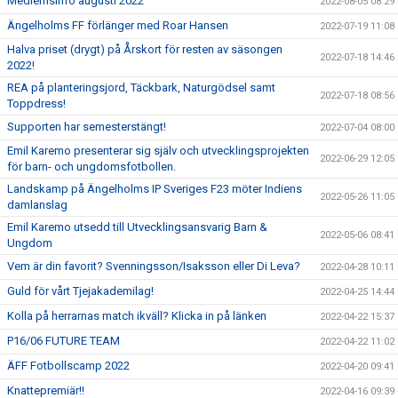
Medlemsinfo augusti 2022
2022-08-05 08:29
Ängelholms FF förlänger med Roar Hansen
2022-07-19 11:08
Halva priset (drygt) på Årskort för resten av säsongen
2022-07-18 14:46
2022!
REA på planteringsjord, Täckbark, Naturgödsel samt
2022-07-18 08:56
Toppdress!
Supporten har semesterstängt!
2022-07-04 08:00
Emil Karemo presenterar sig själv och utvecklingsprojekten
2022-06-29 12:05
för barn- och ungdomsfotbollen.
Landskamp på Ängelholms IP Sveriges F23 möter Indiens
2022-05-26 11:05
damlanslag
Emil Karemo utsedd till Utvecklingsansvarig Barn &
2022-05-06 08:41
Ungdom
Vem är din favorit? Svenningsson/Isaksson eller Di Leva?
2022-04-28 10:11
Guld för vårt Tjejakademilag!
2022-04-25 14:44
Kolla på herrarnas match ikväll? Klicka in på länken
2022-04-22 15:37
P16/06 FUTURE TEAM
2022-04-22 11:02
ÄFF Fotbollscamp 2022
2022-04-20 09:41
Knattepremiär!!
2022-04-16 09:39