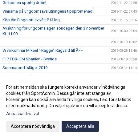
Ge bort en sportig dröm!
2019-11-22 09:50
Vinnarna på ungdomsavslutningens tipspromenad
2019-11-22 07:43
Köp din Bingolott av vårt P13 lag
2019-11-15 09:16
Avslutning för ungdomslagen söndagen den 3 november
2019-10-30 09:04
KL 11:00
2019-10-19 10:02
Vi välkomnar Mikael " Ragge" Ragvald till ÄFF
2019-08-28 11:46
F17 FÖR- EM Spanien - Sverige
2019-08-18 08:20
Sommarproffsläger 2019
2019-08-14 11:14
Vinnare i 50/50 lotteriet 11/8
2019-08-14 10:21
ÄFF söker matchsekreterare
2019-08-14 10:18
För att hemsidan ska fungera korrekt använder vi nödvändiga
cookies från SportAdmin. Dessa går inte att stänga av.
Angående gårdagens match i P19-Allsvenskan
2019-08-11 11:42
Föreningen kan också använda frivilliga cookies, t.ex. för statistik
Kalle är på semester
2019-08-10 09:14
eller marknadsföring. Du väljer själv om du vill acceptera dessa.
Klubbchefen Helena Wennerström presenterar sig
2019-08-07 08:52
Anpassa dina val
FitLine är ny samarbetspartner
2019-08-03 14:21
Acceptera nödvändiga
Acceptera alla
ÄFF söker matchsekreterare
2019-08-01 13:00
Flera lag drar igång igen
2019-07-22 14:01