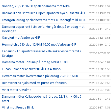
Söndag, 20/9 kl 16.00 spelar damerna mot Nike
2020-09-19 18:52
Backahill och Stiftelsen Gripen sponsrar nya bussar till ÄFF
2020-09-19 06:21
I morgon lördag spelar herrarna mot FC Rosengård kl 16.00
2020-09-18 09:33
Damerna sopar rent i sin serie. Hur går det på onsdag mot
2020-09-14 10:40
Kvidinge?
Oavgjort mot Varbergs GIF
2020-09-12 19:58
Herrmatch på lördag 12/9 kl 16.00 mot Varbergs GIF
2020-09-10 12:10
Federico - En sportintresserad kille söker en värdfamilj i
2020-09-07 08:30
Sverige
Damerna möter Fortuna på lördag 5/9 kl 15.00
2020-09-04 15:01
Lucas Ohlander ansluter till ÄFF’s A-trupp
2020-09-03 16:58
Herrarnas match livestreamas på lördag 29/8 kl 16.00
2020-08-27 08:38
Behöver ni ha hjälp med att putsa era fönster?
2020-08-25 10:58
Vinst mot IFK Malmö
2020-08-24 15:32
Damerna möter Kullabygden på lördag, 22/8 kl 14.00 på
2020-08-21 12:42
nätet
Vinst mot Prespa Birlik
2020-08-17 11:31