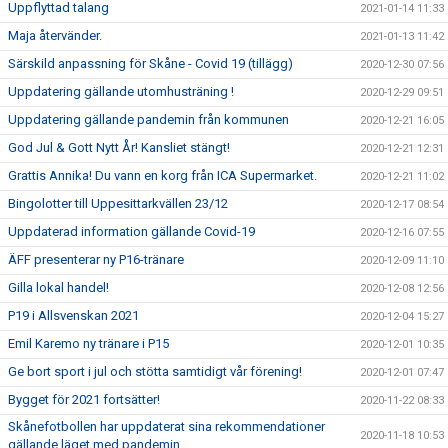
Uppflyttad talang
2021-01-14 11:33
Maja återvänder.
2021-01-13 11:42
Särskild anpassning för Skåne - Covid 19 (tillägg)
2020-12-30 07:56
Uppdatering gällande utomhusträning !
2020-12-29 09:51
Uppdatering gällande pandemin från kommunen
2020-12-21 16:05
God Jul & Gott Nytt År! Kansliet stängt!
2020-12-21 12:31
Grattis Annika! Du vann en korg från ICA Supermarket.
2020-12-21 11:02
Bingolotter till Uppesittarkvällen 23/12
2020-12-17 08:54
Uppdaterad information gällande Covid-19
2020-12-16 07:55
ÄFF presenterar ny P16-tränare
2020-12-09 11:10
Gilla lokal handel!
2020-12-08 12:56
P19 i Allsvenskan 2021
2020-12-04 15:27
Emil Karemo ny tränare i P15
2020-12-01 10:35
Ge bort sport i jul och stötta samtidigt vår förening!
2020-12-01 07:47
Bygget för 2021 fortsätter!
2020-11-22 08:33
Skånefotbollen har uppdaterat sina rekommendationer
2020-11-18 10:53
gällande läget med pandemin.