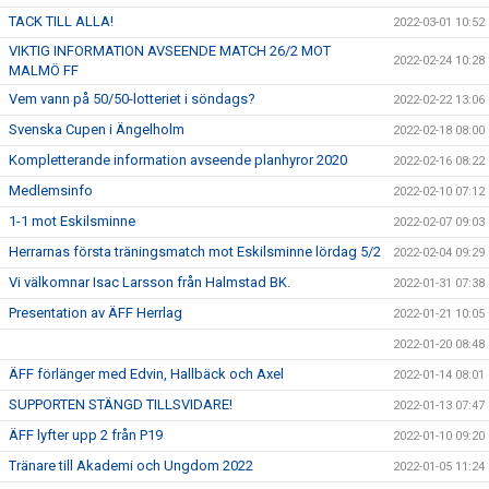
TACK TILL ALLA!
2022-03-01 10:52
VIKTIG INFORMATION AVSEENDE MATCH 26/2 MOT
2022-02-24 10:28
MALMÖ FF
Vem vann på 50/50-lotteriet i söndags?
2022-02-22 13:06
Svenska Cupen i Ängelholm
2022-02-18 08:00
Kompletterande information avseende planhyror 2020
2022-02-16 08:22
Medlemsinfo
2022-02-10 07:12
1-1 mot Eskilsminne
2022-02-07 09:03
Herrarnas första träningsmatch mot Eskilsminne lördag 5/2
2022-02-04 09:29
Vi välkomnar Isac Larsson från Halmstad BK.
2022-01-31 07:38
Presentation av ÄFF Herrlag
2022-01-21 10:05
2022-01-20 08:48
ÄFF förlänger med Edvin, Hallbäck och Axel
2022-01-14 08:01
SUPPORTEN STÄNGD TILLSVIDARE!
2022-01-13 07:47
ÄFF lyfter upp 2 från P19
2022-01-10 09:20
Tränare till Akademi och Ungdom 2022
2022-01-05 11:24