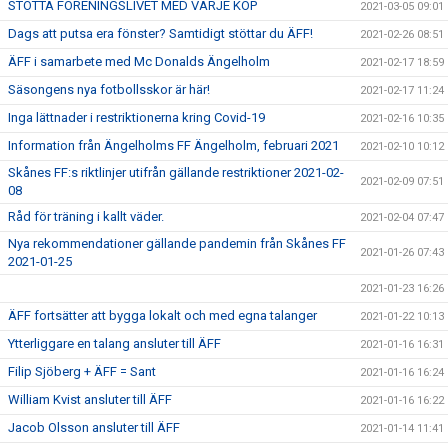
STÖTTA FÖRENINGSLIVET MED VARJE KÖP
2021-03-05 09:01
Dags att putsa era fönster? Samtidigt stöttar du ÄFF!
2021-02-26 08:51
ÄFF i samarbete med Mc Donalds Ängelholm
2021-02-17 18:59
Säsongens nya fotbollsskor är här!
2021-02-17 11:24
Inga lättnader i restriktionerna kring Covid-19
2021-02-16 10:35
Information från Ängelholms FF Ängelholm, februari 2021
2021-02-10 10:12
Skånes FF:s riktlinjer utifrån gällande restriktioner 2021-02-
2021-02-09 07:51
08
Råd för träning i kallt väder.
2021-02-04 07:47
Nya rekommendationer gällande pandemin från Skånes FF
2021-01-26 07:43
2021-01-25
2021-01-23 16:26
ÄFF fortsätter att bygga lokalt och med egna talanger
2021-01-22 10:13
Ytterliggare en talang ansluter till ÄFF
2021-01-16 16:31
Filip Sjöberg + ÄFF = Sant
2021-01-16 16:24
William Kvist ansluter till ÄFF
2021-01-16 16:22
Jacob Olsson ansluter till ÄFF
2021-01-14 11:41