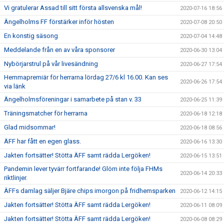
Vi gratulerar Assad till sitt första allsvenska mål!
2020-07-16 18:56
Ängelholms FF förstärker inför hösten
2020-07-08 20:50
En konstig säsong
2020-07-04 14:48
Meddelande från en av våra sponsorer
2020-06-30 13:04
Nybörjarstrul på vår livesändning
2020-06-27 17:54
Hemmapremiär för herrarna lördag 27/6 kl 16.00. Kan ses
2020-06-26 17:54
via länk
Ängelholmsföreningar i samarbete på stan v. 33
2020-06-25 11:39
Träningsmatcher för herrarna
2020-06-18 12:18
Glad midsommar!
2020-06-18 08:56
ÄFF har fått en egen glass.
2020-06-16 13:30
Jakten fortsätter! Stötta ÄFF samt rädda Lergöken!
2020-06-15 13:51
Pandemin lever tyvärr fortfarande! Glöm inte följa FHMs
2020-06-14 20:33
riktlinjer.
ÄFFs damlag säljer Bjäre chips imorgon på fridhemsparken
2020-06-12 14:15
Jakten fortsätter! Stötta ÄFF samt rädda Lergöken!
2020-06-11 08:09
Jakten fortsätter! Stötta ÄFF samt rädda Lergöken!
2020-06-08 08:29