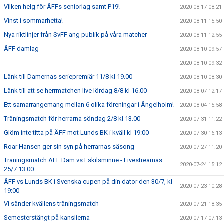
Vilken helg för ÄFFs seniorlag samt P19!
2020-08-17 08:21
Vinst i sommarhetta!
2020-08-11 15:50
Nya riktlinjer från SvFF ang publik på våra matcher
2020-08-11 12:55
ÄFF damlag
2020-08-10 09:57
2020-08-10 09:32
Länk till Damernas seriepremiär 11/8 kl 19.00
2020-08-10 08:30
Länk till att se herrmatchen live lördag 8/8 kl 16.00
2020-08-07 12:17
Ett samarrangemang mellan 6 olika föreningar i Ängelholm!
2020-08-04 15:58
Träningsmatch för herrarna söndag 2/8 kl 13.00
2020-07-31 11:22
Glöm inte titta på ÄFF mot Lunds BK i kväll kl 19:00
2020-07-30 16:13
Roar Hansen ger sin syn på herrarnas säsong
2020-07-27 11:20
Träningsmatch ÄFF Dam vs Eskilsminne - Livestreamas
2020-07-24 15:12
25/7 13:00
ÄFF vs Lunds BK i Svenska cupen på din dator den 30/7, kl
2020-07-23 10:28
19:00
Vi sänder kvällens träningsmatch
2020-07-21 18:35
Semesterstängt på kanslierna
2020-07-17 07:13