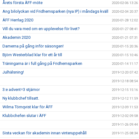
Årets första ÄFF-möte
2020-02-06 13:26
Ang bilolyckan vid Fridhemsparken (nya IP) i måndags kväll
2020-02-04 20:37
ÄFF Herrlag 2020
2020-01-28 12:02
Vill du vara med om en upplevelse för livet?
2020-01-27 08:41
Akademin 2020
2020-01-21 07:31
Damerna på gång inför säsongen!
2020-01-15 20:36
Björn Westerblad klar för ett år till
2020-01-15 10:46
Träningarna är i full gång på Fridhemsparken
2020-01-14 11:17
Julhälsning!
2019-12-20 07:42
2019-12-18 08:54
3:e advent=3 stjärnor
2019-12-15 15:16
Ny klubbchef tillsatt.
2019-12-12 11:59
Wilma Törnqvist klar för ÄFF
2019-12-09 11:53
Klubbchefen slutar i ÄFF
2019-12-02 09:58
2019-11-26 09:44
Sista veckan för akademin innan vinteruppehåll
2019-11-25 08:34