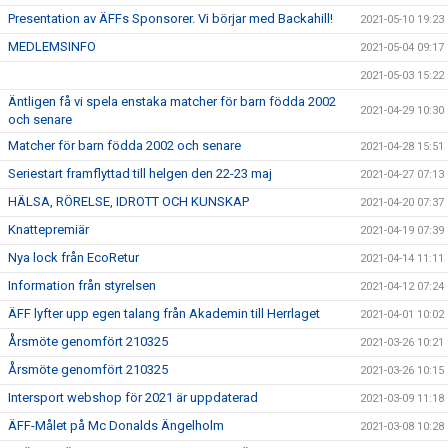
Presentation av ÄFFs Sponsorer. Vi börjar med Backahill!
2021-05-10 19:23
MEDLEMSINFO
2021-05-04 09:17
2021-05-03 15:22
Äntligen få vi spela enstaka matcher för barn födda 2002
2021-04-29 10:30
och senare
Matcher för barn födda 2002 och senare
2021-04-28 15:51
Seriestart framflyttad till helgen den 22-23 maj
2021-04-27 07:13
HÄLSA, RÖRELSE, IDROTT OCH KUNSKAP
2021-04-20 07:37
Knattepremiär
2021-04-19 07:39
Nya lock från EcoRetur
2021-04-14 11:11
Information från styrelsen
2021-04-12 07:24
ÄFF lyfter upp egen talang från Akademin till Herrlaget
2021-04-01 10:02
Årsmöte genomfört 210325
2021-03-26 10:21
Årsmöte genomfört 210325
2021-03-26 10:15
Intersport webshop för 2021 är uppdaterad
2021-03-09 11:18
ÄFF-Målet på Mc Donalds Ängelholm
2021-03-08 10:28