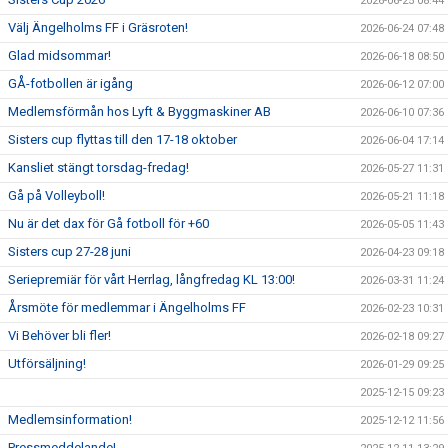
2026-06-25 08:44
Välj Ängelholms FF i Gräsroten!
2026-06-24 07:48
Glad midsommar!
2026-06-18 08:50
GÅ-fotbollen är igång
2026-06-12 07:00
Medlemsförmån hos Lyft & Byggmaskiner AB
2026-06-10 07:36
Sisters cup flyttas till den 17-18 oktober
2026-06-04 17:14
Kansliet stängt torsdag-fredag!
2026-05-27 11:31
Gå på Volleyboll!
2026-05-21 11:18
Nu är det dax för Gå fotboll för +60
2026-05-05 11:43
Sisters cup 27-28 juni
2026-04-23 09:18
Seriepremiär för vårt Herrlag, långfredag KL 13:00!
2026-03-31 11:24
Årsmöte för medlemmar i Ängelholms FF
2026-02-23 10:31
Vi Behöver bli fler!
2026-02-18 09:27
Utförsäljning!
2026-01-29 09:25
2025-12-15 09:23
Medlemsinformation!
2025-12-12 11:56
Pressmeddelande!