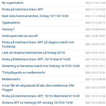
Ny organisation
2021-11-16 11:34
Rösta på matchens lirare i ÄFF
2021-11-13 13:23
Näst sista hemmamatchen, lördag 13/11 kl 14:00
2021-11-12 08:54
Tjejakademin
2021-11-10 09:17
Varning !!
2021-10-28 09:55
Höstcupen blev en succé!!
2021-10-24 18:37
Rösta på matchens lirare i ÄFF på dagens match mot
2021-10-23 12:41
Torslanda.
Länk att streama herrmatchen på lördag 23/10
2021-10-21 10:51
Rösta på Matchens lirare i ÄFF, 16/10 start kl 14.00
2021-10-16 12:23
Streaming av herrarnas match mot Vinberg 16/10 kl 14.00
2021-10-15 10:11
”Förtydligande av medlemsinfo!
2021-10-13 13:31
Medlemsinfo
2021-10-13 06:48
Vi har fått ett erbjudande till alla våra medlemmar från
2021-10-12 13:34
Flügger!
Rösta på matchens lirare i ÄFF, 10/10. Matchstart kl 14.00
2021-10-10 11:04
Streama ÄFF vs Varbergs GIF söndag 10/10 kl 14:00
2021-10-10 08:05