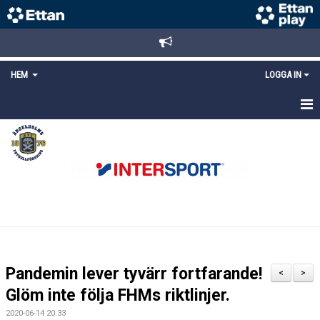
HEM
LOGGA IN
STARTSIDA
NYHETER
ANMÄLAN/REGISTRERING
POLICYS
FÖRKÖP BILJETTER
Pandemin lever tyvärr fortfarande!
<
>
LÄNKAR
Glöm inte följa FHMs riktlinjer.
2020-06-14 20:33