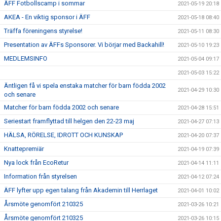
ÄFF Fotbollscamp i sommar
2021-05-19 20:18
AKEA - En viktig sponsor i ÄFF
2021-05-18 08:40
Träffa föreningens styrelse!
2021-05-11 08:30
Presentation av ÄFFs Sponsorer. Vi börjar med Backahill!
2021-05-10 19:23
MEDLEMSINFO
2021-05-04 09:17
2021-05-03 15:22
Äntligen få vi spela enstaka matcher för barn födda 2002
2021-04-29 10:30
och senare
Matcher för barn födda 2002 och senare
2021-04-28 15:51
Seriestart framflyttad till helgen den 22-23 maj
2021-04-27 07:13
HÄLSA, RÖRELSE, IDROTT OCH KUNSKAP
2021-04-20 07:37
Knattepremiär
2021-04-19 07:39
Nya lock från EcoRetur
2021-04-14 11:11
Information från styrelsen
2021-04-12 07:24
ÄFF lyfter upp egen talang från Akademin till Herrlaget
2021-04-01 10:02
Årsmöte genomfört 210325
2021-03-26 10:21
Årsmöte genomfört 210325
2021-03-26 10:15