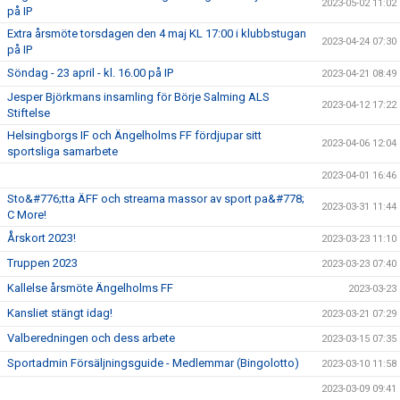
2023-05-02 11:02
på IP
Extra årsmöte torsdagen den 4 maj KL 17:00 i klubbstugan
2023-04-24 07:30
på IP
Söndag - 23 april - kl. 16.00 på IP
2023-04-21 08:49
Jesper Björkmans insamling för Börje Salming ALS
2023-04-12 17:22
Stiftelse
Helsingborgs IF och Ängelholms FF fördjupar sitt
2023-04-06 12:04
sportsliga samarbete
2023-04-01 16:46
Sto&#776;tta ÄFF och streama massor av sport pa&#778;
2023-03-31 11:44
C More!
Årskort 2023!
2023-03-23 11:10
Truppen 2023
2023-03-23 07:40
Kallelse årsmöte Ängelholms FF
2023-03-23
Kansliet stängt idag!
2023-03-21 07:29
Valberedningen och dess arbete
2023-03-15 07:35
Sportadmin Försäljningsguide - Medlemmar (Bingolotto)
2023-03-10 11:58
2023-03-09 09:41