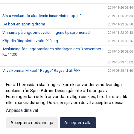
2019-11-26 09:44
Sista veckan för akademin innan vinteruppehåll
2019-11-25 08:34
Ge bort en sportig dröm!
2019-11-22 09:50
Vinnarna på ungdomsavslutningens tipspromenad
2019-11-22 07:43
Köp din Bingolott av vårt P13 lag
2019-11-15 09:16
Avslutning för ungdomslagen söndagen den 3 november
2019-10-30 09:04
KL 11:00
2019-10-19 10:02
Vi välkomnar Mikael " Ragge" Ragvald till ÄFF
2019-08-28 11:46
F17 FÖR- EM Spanien - Sverige
2019-08-18 08:20
För att hemsidan ska fungera korrekt använder vi nödvändiga
Sommarproffsläger 2019
2019-08-14 11:14
cookies från SportAdmin. Dessa går inte att stänga av.
Vinnare i 50/50 lotteriet 11/8
2019-08-14 10:21
Föreningen kan också använda frivilliga cookies, t.ex. för statistik
eller marknadsföring. Du väljer själv om du vill acceptera dessa.
ÄFF söker matchsekreterare
2019-08-14 10:18
Anpassa dina val
Angående gårdagens match i P19-Allsvenskan
2019-08-11 11:42
Kalle är på semester
2019-08-10 09:14
Acceptera nödvändiga
Acceptera alla
Klubbchefen Helena Wennerström presenterar sig
2019-08-07 08:52