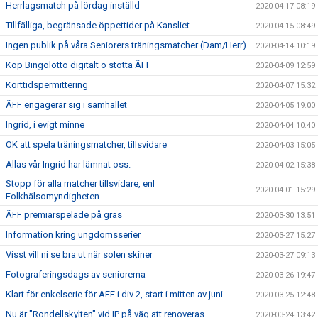
Herrlagsmatch på lördag inställd
2020-04-17 08:19
Tillfälliga, begränsade öppettider på Kansliet
2020-04-15 08:49
Ingen publik på våra Seniorers träningsmatcher (Dam/Herr)
2020-04-14 10:19
Köp Bingolotto digitalt o stötta ÄFF
2020-04-09 12:59
Korttidspermittering
2020-04-07 15:32
ÄFF engagerar sig i samhället
2020-04-05 19:00
Ingrid, i evigt minne
2020-04-04 10:40
OK att spela träningsmatcher, tillsvidare
2020-04-03 15:05
Allas vår Ingrid har lämnat oss.
2020-04-02 15:38
Stopp för alla matcher tillsvidare, enl
2020-04-01 15:29
Folkhälsomyndigheten
ÄFF premiärspelade på gräs
2020-03-30 13:51
Information kring ungdomsserier
2020-03-27 15:27
Visst vill ni se bra ut när solen skiner
2020-03-27 09:13
Fotograferingsdags av seniorerna
2020-03-26 19:47
Klart för enkelserie för ÄFF i div 2, start i mitten av juni
2020-03-25 12:48
Nu är "Rondellskylten" vid IP på väg att renoveras
2020-03-24 13:42