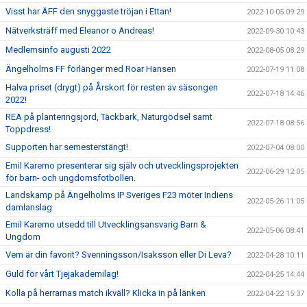
Visst har ÄFF den snyggaste tröjan i Ettan!
2022-10-05 09:29
Nätverksträff med Eleanor o Andreas!
2022-09-30 10:43
Medlemsinfo augusti 2022
2022-08-05 08:29
Ängelholms FF förlänger med Roar Hansen
2022-07-19 11:08
Halva priset (drygt) på Årskort för resten av säsongen
2022-07-18 14:46
2022!
REA på planteringsjord, Täckbark, Naturgödsel samt
2022-07-18 08:56
Toppdress!
Supporten har semesterstängt!
2022-07-04 08:00
Emil Karemo presenterar sig själv och utvecklingsprojekten
2022-06-29 12:05
för barn- och ungdomsfotbollen.
Landskamp på Ängelholms IP Sveriges F23 möter Indiens
2022-05-26 11:05
damlanslag
Emil Karemo utsedd till Utvecklingsansvarig Barn &
2022-05-06 08:41
Ungdom
Vem är din favorit? Svenningsson/Isaksson eller Di Leva?
2022-04-28 10:11
Guld för vårt Tjejakademilag!
2022-04-25 14:44
Kolla på herrarnas match ikväll? Klicka in på länken
2022-04-22 15:37