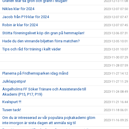
Granen står så grön och grann i stugan!
2023-12-13 11:08
Niklas klar för 2024
2023-12-07 07:50
Jacob från P19 klar för 2024
2023-12-07 07:47
Robin är klar för 2024
2023-12-07 07:45
Stötta föreningslivet köp din gran på hemmaplan!
2023-12-06 07:31
Hade du den vinnande biljetten förra matchen?
2023-12-05 10:01
Tips och råd för träning i kallt väder
2023-12-01 10:07
2023-11-30 07:29
2023-11-28 07:59
Planerna på Fridhemsparken idag månd
2023-11-27 14:12
Julklappstips!
2023-11-27 11:29
Ängelholms FF Söker Tränare och Assisterande till
2023-11-24 08:49
Akademi (P15, P17, P19)
Kvalspurt !!!
2023-11-21 16:44
Tusen tack!
2023-11-18 06:01
Om du är intresserad av vår populära pojkakademi glöm
2023-11-16 09:25
inte imorgon är sista dagen att anmäla sig til