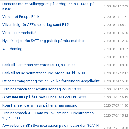
Damerna möter Kullabygden på lördag, 22/8 kl 14.00 på
2020-08-21 12:42
nätet
Vinst mot Prespa Birlik
2020-08-17 11:31
Vilken helg för ÄFFs seniorlag samt P19!
2020-08-17 08:21
Vinst i sommarhetta!
2020-08-11 15:50
Nya riktlinjer från SvFF ang publik på våra matcher
2020-08-11 12:55
ÄFF damlag
2020-08-10 09:57
2020-08-10 09:32
Länk till Damernas seriepremiär 11/8 kl 19.00
2020-08-10 08:30
Länk till att se herrmatchen live lördag 8/8 kl 16.00
2020-08-07 12:17
Ett samarrangemang mellan 6 olika föreningar i Ängelholm!
2020-08-04 15:58
Träningsmatch för herrarna söndag 2/8 kl 13.00
2020-07-31 11:22
Glöm inte titta på ÄFF mot Lunds BK i kväll kl 19:00
2020-07-30 16:13
Roar Hansen ger sin syn på herrarnas säsong
2020-07-27 11:20
Träningsmatch ÄFF Dam vs Eskilsminne - Livestreamas
2020-07-24 15:12
25/7 13:00
ÄFF vs Lunds BK i Svenska cupen på din dator den 30/7, kl
2020-07-23 10:28