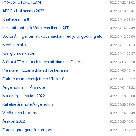
P16/06 FUTURE TEAM
2022-04-22 11:02
ÄFF Fotbollscamp 2022
2022-04-20 09:41
Knattepremiär!!
2022-04-16 09:39
Länk att rösta på Matchens lirare i ÄFF
2022-04-14 17:49
Stötta ÄFF genom att köpa säckar med jord, gödning etc
2022-04-12 08:08
Medlemsinfo
2022-04-11 11:13
Kvarglömda kläder
2022-04-11 08:37
Stötta ÄFF och få chansen att vinna en El-kick
2022-04-06 19:20
Premiären i Ettan avklarad för herrarna.
2022-04-03 18:16
Förköp av matchbiljetter på TicketCo
2022-04-01 13:52
Ängelholms FF Årsmöte
2022-04-01 11:22
Matchorganisation 2022
2022-03-28 10:00
Kallelse årsmöte Ängelholms FF
2022-03-28 09:08
Vi söker en fotograf!
2022-03-24 09:49
Årskort 2022
2022-03-23 10:01
Föreningsdagar på Intersport
2022-03-19 07:52