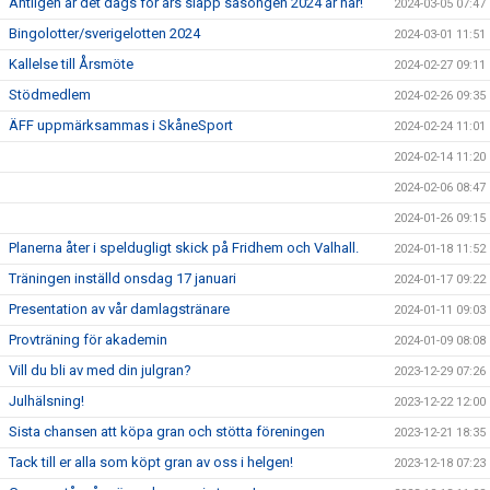
Äntligen är det dags för års släpp säsongen 2024 är här!
2024-03-05 07:47
Bingolotter/sverigelotten 2024
2024-03-01 11:51
Kallelse till Årsmöte
2024-02-27 09:11
Stödmedlem
2024-02-26 09:35
ÄFF uppmärksammas i SkåneSport
2024-02-24 11:01
2024-02-14 11:20
2024-02-06 08:47
2024-01-26 09:15
Planerna åter i speldugligt skick på Fridhem och Valhall.
2024-01-18 11:52
Träningen inställd onsdag 17 januari
2024-01-17 09:22
Presentation av vår damlagstränare
2024-01-11 09:03
Provträning för akademin
2024-01-09 08:08
Vill du bli av med din julgran?
2023-12-29 07:26
Julhälsning!
2023-12-22 12:00
Sista chansen att köpa gran och stötta föreningen
2023-12-21 18:35
Tack till er alla som köpt gran av oss i helgen!
2023-12-18 07:23