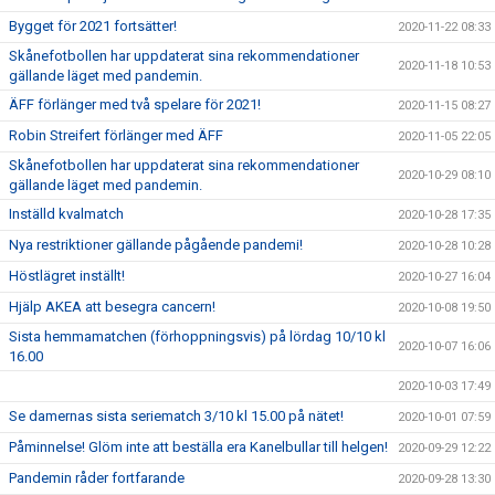
Bygget för 2021 fortsätter!
2020-11-22 08:33
Skånefotbollen har uppdaterat sina rekommendationer
2020-11-18 10:53
gällande läget med pandemin.
ÄFF förlänger med två spelare för 2021!
2020-11-15 08:27
Robin Streifert förlänger med ÄFF
2020-11-05 22:05
Skånefotbollen har uppdaterat sina rekommendationer
2020-10-29 08:10
gällande läget med pandemin.
Inställd kvalmatch
2020-10-28 17:35
Nya restriktioner gällande pågående pandemi!
2020-10-28 10:28
Höstlägret inställt!
2020-10-27 16:04
Hjälp AKEA att besegra cancern!
2020-10-08 19:50
Sista hemmamatchen (förhoppningsvis) på lördag 10/10 kl
2020-10-07 16:06
16.00
2020-10-03 17:49
Se damernas sista seriematch 3/10 kl 15.00 på nätet!
2020-10-01 07:59
Påminnelse! Glöm inte att beställa era Kanelbullar till helgen!
2020-09-29 12:22
Pandemin råder fortfarande
2020-09-28 13:30