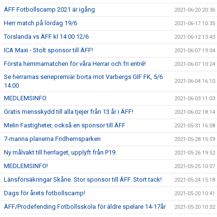
ÄFF Fotbollscamp 2021 är igång
2021-06-20 20:36
Herr match på lördag 19/6
2021-06-17 10:35
Torslanda vs ÄFF kl 14:00 12/6
2021-06-12 13:43
ICA Maxi - Stolt sponsor till ÄFF!
2021-06-07 19:04
Första hemmamatchen för våra Herrar och fri entré!
2021-06-07 10:24
Se herrarnas seriepremiär borta mot Varbergs GIF FK, 5/6
2021-06-04 16:10
14.00
MEDLEMSINFO
2021-06-03 11:03
Gratis mensskydd till alla tjejer från 13 år i ÄFF!
2021-06-02 18:14
Melin Fastigheter, också en sponsor till ÄFF
2021-05-31 16:08
7-manna planerna Fridhemsparken
2021-05-28 15:59
Ny målvakt till herrlaget, upplyft från P19.
2021-05-26 19:52
MEDLEMSINFO!
2021-05-25 10:07
Länsförsäkringar Skåne. Stor sponsor till ÄFF. Stort tack!
2021-05-24 15:18
Dags för årets fotbollscamp!
2021-05-20 10:41
ÄFF/Prodefending Fotbollsskola för äldre spelare 14-17år
2021-05-20 10:32