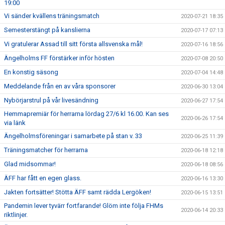
19:00
Vi sänder kvällens träningsmatch
2020-07-21 18:35
Semesterstängt på kanslierna
2020-07-17 07:13
Vi gratulerar Assad till sitt första allsvenska mål!
2020-07-16 18:56
Ängelholms FF förstärker inför hösten
2020-07-08 20:50
En konstig säsong
2020-07-04 14:48
Meddelande från en av våra sponsorer
2020-06-30 13:04
Nybörjarstrul på vår livesändning
2020-06-27 17:54
Hemmapremiär för herrarna lördag 27/6 kl 16.00. Kan ses
2020-06-26 17:54
via länk
Ängelholmsföreningar i samarbete på stan v. 33
2020-06-25 11:39
Träningsmatcher för herrarna
2020-06-18 12:18
Glad midsommar!
2020-06-18 08:56
ÄFF har fått en egen glass.
2020-06-16 13:30
Jakten fortsätter! Stötta ÄFF samt rädda Lergöken!
2020-06-15 13:51
Pandemin lever tyvärr fortfarande! Glöm inte följa FHMs
2020-06-14 20:33
riktlinjer.