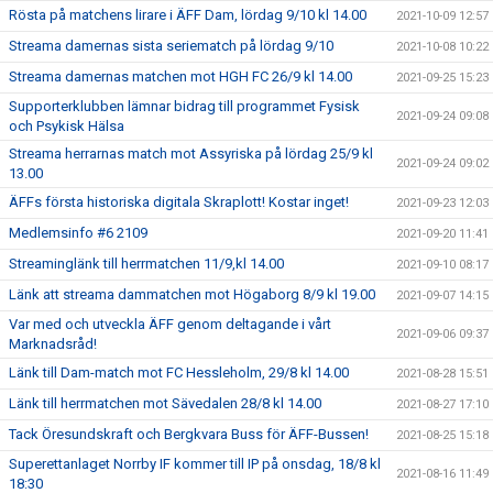
Rösta på matchens lirare i ÄFF Dam, lördag 9/10 kl 14.00
2021-10-09 12:57
Streama damernas sista seriematch på lördag 9/10
2021-10-08 10:22
Streama damernas matchen mot HGH FC 26/9 kl 14.00
2021-09-25 15:23
Supporterklubben lämnar bidrag till programmet Fysisk
2021-09-24 09:08
och Psykisk Hälsa
Streama herrarnas match mot Assyriska på lördag 25/9 kl
2021-09-24 09:02
13.00
ÄFFs första historiska digitala Skraplott! Kostar inget!
2021-09-23 12:03
Medlemsinfo #6 2109
2021-09-20 11:41
Streaminglänk till herrmatchen 11/9,kl 14.00
2021-09-10 08:17
Länk att streama dammatchen mot Högaborg 8/9 kl 19.00
2021-09-07 14:15
Var med och utveckla ÄFF genom deltagande i vårt
2021-09-06 09:37
Marknadsråd!
Länk till Dam-match mot FC Hessleholm, 29/8 kl 14.00
2021-08-28 15:51
Länk till herrmatchen mot Sävedalen 28/8 kl 14.00
2021-08-27 17:10
Tack Öresundskraft och Bergkvara Buss för ÄFF-Bussen!
2021-08-25 15:18
Superettanlaget Norrby IF kommer till IP på onsdag, 18/8 kl
2021-08-16 11:49
18:30