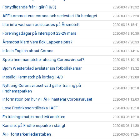
Förtydligande från i går (18/3)
2020-03-19 13:32
ÄFF kommenterar corona och seriestart för herrlaget
2020-03-18 21:20
Lite info vad som beslutades på Årsmötet!
2020-03-18 15:41
Föreningsdagar på Intersport 23-29 mars
2020-03-18 10:30
Årsmötet klart! Vem fick Lappens pris?
2020-03-17 20:33
Info in English about Corona
2020-03-16 14:16
Spela hemmamatcher ute ang Coronaviruset?
2020-03-16 10:15
Björn Westerblad avslutar sin fotbollskarriär
2020-03-14 13:32
Inställd Herrmatch på lördag 14/3
2020-03-13 12:00
Nytt ang Coronaviruset vad gäller träning på
2020-03-13 10:18
Fridhemsparken
Information om hur vi i ÄFF hanterar Coronaviruset
2020-03-11 12:03
Love Fredriksson tillbaka i ÄFF
2020-03-09 15:18
En träningsmatch med två ansikten
2020-03-08 15:10
Kansliet på Fridhemsparken stängt
2020-03-06 11:30
ÄFF förstärker ledarstaben
2020-03-06 11:26