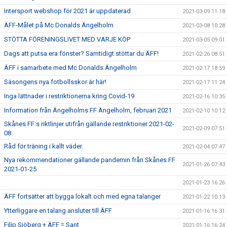
Intersport webshop för 2021 är uppdaterad
2021-03-09 11:18
ÄFF-Målet på Mc Donalds Ängelholm
2021-03-08 10:28
STÖTTA FÖRENINGSLIVET MED VARJE KÖP
2021-03-05 09:01
Dags att putsa era fönster? Samtidigt stöttar du ÄFF!
2021-02-26 08:51
ÄFF i samarbete med Mc Donalds Ängelholm
2021-02-17 18:59
Säsongens nya fotbollsskor är här!
2021-02-17 11:24
Inga lättnader i restriktionerna kring Covid-19
2021-02-16 10:35
Information från Ängelholms FF Ängelholm, februari 2021
2021-02-10 10:12
Skånes FF:s riktlinjer utifrån gällande restriktioner 2021-02-
2021-02-09 07:51
08
Råd för träning i kallt väder.
2021-02-04 07:47
Nya rekommendationer gällande pandemin från Skånes FF
2021-01-26 07:43
2021-01-25
2021-01-23 16:26
ÄFF fortsätter att bygga lokalt och med egna talanger
2021-01-22 10:13
Ytterliggare en talang ansluter till ÄFF
2021-01-16 16:31
Filip Sjöberg + ÄFF = Sant
2021-01-16 16:24