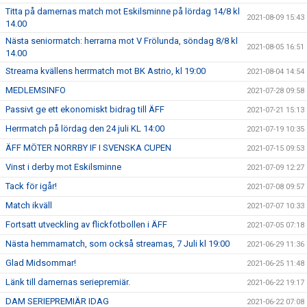
Titta på damernas match mot Eskilsminne på lördag 14/8 kl
2021-08-09 15:43
14.00
Nästa seniormatch: herrarna mot V Frölunda, söndag 8/8 kl
2021-08-05 16:51
14.00
Streama kvällens herrmatch mot BK Astrio, kl 19:00
2021-08-04 14:54
MEDLEMSINFO
2021-07-28 09:58
Passivt ge ett ekonomiskt bidrag till ÄFF
2021-07-21 15:13
Herrmatch på lördag den 24 juli KL 14:00
2021-07-19 10:35
ÄFF MÖTER NORRBY IF I SVENSKA CUPEN
2021-07-15 09:53
Vinst i derby mot Eskilsminne
2021-07-09 12:27
Tack för igår!
2021-07-08 09:57
Match ikväll
2021-07-07 10:33
Fortsatt utveckling av flickfotbollen i ÄFF
2021-07-05 07:18
Nästa hemmamatch, som också streamas, 7 Juli kl 19:00
2021-06-29 11:36
Glad Midsommar!
2021-06-25 11:48
Länk till damernas seriepremiär.
2021-06-22 19:17
DAM SERIEPREMIÄR IDAG
2021-06-22 07:08