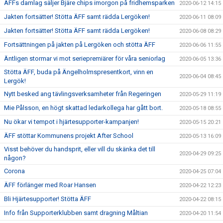
ÄFFs damlag säljer Bjäre chips imorgon på fridhemsparken
2020-06-12 14:15
Jakten fortsätter! Stötta ÄFF samt rädda Lergöken!
2020-06-11 08:09
Jakten fortsätter! Stötta ÄFF samt rädda Lergöken!
2020-06-08 08:29
Fortsättningen på jakten på Lergöken och stötta ÄFF
2020-06-06 11:55
Äntligen stormar vi mot seriepremiärer för våra seniorlag
2020-06-05 13:36
Stötta ÄFF, buda på Ängelholmspresentkort, vinn en
2020-06-04 08:45
Lergök!
Nytt besked ang tävlingsverksamheter från Regeringen
2020-05-29 11:19
Mie Pålsson, en högt skattad ledarkollega har gått bort.
2020-05-18 08:55
Nu ökar vi tempot i hjärtesupporter-kampanjen!
2020-05-15 20:21
ÄFF stöttar Kommunens projekt After School
2020-05-13 16:09
Visst behöver du handsprit, eller vill du skänka det till
2020-04-29 09:25
någon?
Corona
2020-04-25 07:04
ÄFF förlänger med Roar Hansen
2020-04-22 12:23
Bli Hjärtesupporter! Stötta ÄFF
2020-04-22 08:15
Info från Supporterklubben samt dragning Måltian
2020-04-20 11:54