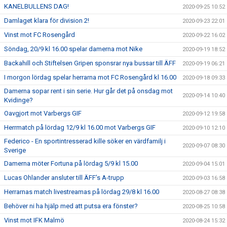
KANELBULLENS DAG!
2020-09-25 10:52
Damlaget klara för division 2!
2020-09-23 22:01
Vinst mot FC Rosengård
2020-09-22 16:02
Söndag, 20/9 kl 16.00 spelar damerna mot Nike
2020-09-19 18:52
Backahill och Stiftelsen Gripen sponsrar nya bussar till ÄFF
2020-09-19 06:21
I morgon lördag spelar herrarna mot FC Rosengård kl 16.00
2020-09-18 09:33
Damerna sopar rent i sin serie. Hur går det på onsdag mot
2020-09-14 10:40
Kvidinge?
Oavgjort mot Varbergs GIF
2020-09-12 19:58
Herrmatch på lördag 12/9 kl 16.00 mot Varbergs GIF
2020-09-10 12:10
Federico - En sportintresserad kille söker en värdfamilj i
2020-09-07 08:30
Sverige
Damerna möter Fortuna på lördag 5/9 kl 15.00
2020-09-04 15:01
Lucas Ohlander ansluter till ÄFF’s A-trupp
2020-09-03 16:58
Herrarnas match livestreamas på lördag 29/8 kl 16.00
2020-08-27 08:38
Behöver ni ha hjälp med att putsa era fönster?
2020-08-25 10:58
Vinst mot IFK Malmö
2020-08-24 15:32