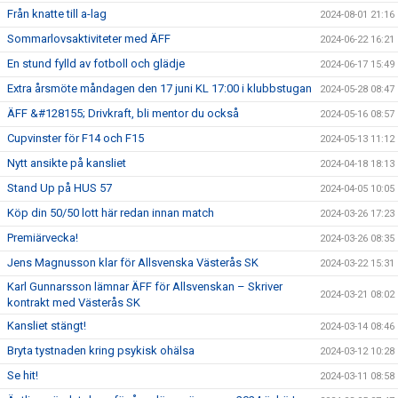
Från knatte till a-lag
2024-08-01 21:16
Sommarlovsaktiviteter med ÄFF
2024-06-22 16:21
En stund fylld av fotboll och glädje
2024-06-17 15:49
Extra årsmöte måndagen den 17 juni KL 17:00 i klubbstugan
2024-05-28 08:47
ÄFF &#128155; Drivkraft, bli mentor du också
2024-05-16 08:57
Cupvinster för F14 och F15
2024-05-13 11:12
Nytt ansikte på kansliet
2024-04-18 18:13
Stand Up på HUS 57
2024-04-05 10:05
Köp din 50/50 lott här redan innan match
2024-03-26 17:23
Premiärvecka!
2024-03-26 08:35
Jens Magnusson klar för Allsvenska Västerås SK
2024-03-22 15:31
Karl Gunnarsson lämnar ÄFF för Allsvenskan – Skriver
2024-03-21 08:02
kontrakt med Västerås SK
Kansliet stängt!
2024-03-14 08:46
Bryta tystnaden kring psykisk ohälsa
2024-03-12 10:28
Se hit!
2024-03-11 08:58