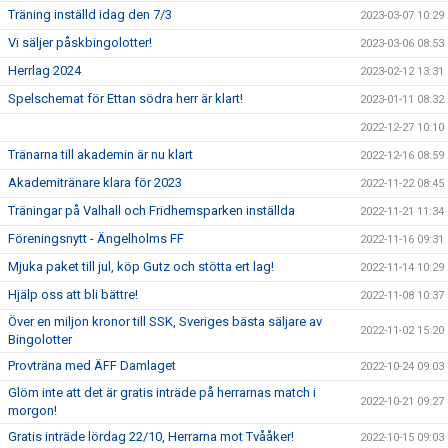
Träning inställd idag den 7/3
2023-03-07 10:29
Vi säljer påskbingolotter!
2023-03-06 08:53
Herrlag 2024
2023-02-12 13:31
Spelschemat för Ettan södra herr är klart!
2023-01-11 08:32
2022-12-27 10:10
Tränarna till akademin är nu klart
2022-12-16 08:59
Akademitränare klara för 2023
2022-11-22 08:45
Träningar på Valhall och Fridhemsparken inställda
2022-11-21 11:34
Föreningsnytt - Ängelholms FF
2022-11-16 09:31
Mjuka paket till jul, köp Gutz och stötta ert lag!
2022-11-14 10:29
Hjälp oss att bli bättre!
2022-11-08 10:37
Över en miljon kronor till SSK, Sveriges bästa säljare av
2022-11-02 15:20
Bingolotter
Provträna med ÄFF Damlaget
2022-10-24 09:03
Glöm inte att det är gratis inträde på herrarnas match i
2022-10-21 09:27
morgon!
Gratis inträde lördag 22/10, Herrarna mot Tvååker!
2022-10-15 09:03