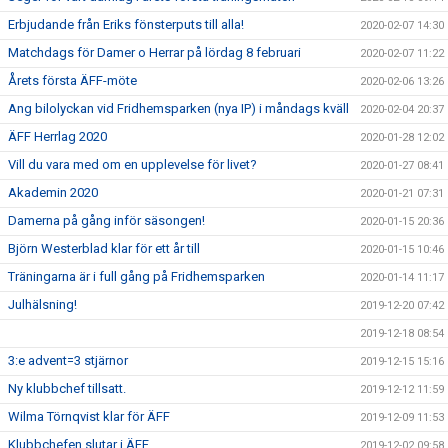
Erbjudande från Eriks fönsterputs till alla!
2020-02-07 14:30
Matchdags för Damer o Herrar på lördag 8 februari
2020-02-07 11:22
Årets första ÄFF-möte
2020-02-06 13:26
Ang bilolyckan vid Fridhemsparken (nya IP) i måndags kväll
2020-02-04 20:37
ÄFF Herrlag 2020
2020-01-28 12:02
Vill du vara med om en upplevelse för livet?
2020-01-27 08:41
Akademin 2020
2020-01-21 07:31
Damerna på gång inför säsongen!
2020-01-15 20:36
Björn Westerblad klar för ett år till
2020-01-15 10:46
Träningarna är i full gång på Fridhemsparken
2020-01-14 11:17
Julhälsning!
2019-12-20 07:42
2019-12-18 08:54
3:e advent=3 stjärnor
2019-12-15 15:16
Ny klubbchef tillsatt.
2019-12-12 11:59
Wilma Törnqvist klar för ÄFF
2019-12-09 11:53
Klubbchefen slutar i ÄFF
2019-12-02 09:58