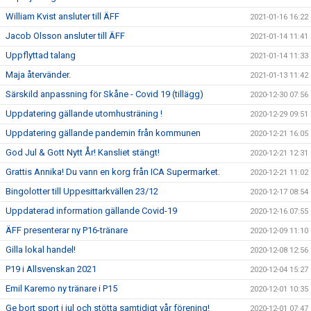
William Kvist ansluter till ÄFF
2021-01-16 16:22
Jacob Olsson ansluter till ÄFF
2021-01-14 11:41
Uppflyttad talang
2021-01-14 11:33
Maja återvänder.
2021-01-13 11:42
Särskild anpassning för Skåne - Covid 19 (tillägg)
2020-12-30 07:56
Uppdatering gällande utomhusträning !
2020-12-29 09:51
Uppdatering gällande pandemin från kommunen
2020-12-21 16:05
God Jul & Gott Nytt År! Kansliet stängt!
2020-12-21 12:31
Grattis Annika! Du vann en korg från ICA Supermarket.
2020-12-21 11:02
Bingolotter till Uppesittarkvällen 23/12
2020-12-17 08:54
Uppdaterad information gällande Covid-19
2020-12-16 07:55
ÄFF presenterar ny P16-tränare
2020-12-09 11:10
Gilla lokal handel!
2020-12-08 12:56
P19 i Allsvenskan 2021
2020-12-04 15:27
Emil Karemo ny tränare i P15
2020-12-01 10:35
Ge bort sport i jul och stötta samtidigt vår förening!
2020-12-01 07:47