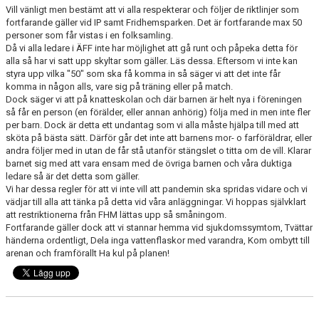
Vill vänligt men bestämt att vi alla respekterar och följer de riktlinjer som
MEDLEMS OCH TRÄNINGSAVGIFTER
fortfarande gäller vid IP samt Fridhemsparken. Det är fortfarande max 50
personer som får vistas i en folksamling.
Då vi alla ledare i ÄFF inte har möjlighet att gå runt och påpeka detta för
alla så har vi satt upp skyltar som gäller. Läs dessa. Eftersom vi inte kan
styra upp vilka "50" som ska få komma in så säger vi att det inte får
komma in någon alls, vare sig på träning eller på match.
Dock säger vi att på knatteskolan och där barnen är helt nya i föreningen
så får en person (en förälder, eller annan anhörig) följa med in men inte fler
per barn. Dock är detta ett undantag som vi alla måste hjälpa till med att
sköta på bästa sätt. Därför går det inte att barnens mor- o farföräldrar, eller
andra följer med in utan de får stå utanför stängslet o titta om de vill. Klarar
barnet sig med att vara ensam med de övriga barnen och våra duktiga
ledare så är det detta som gäller.
Vi har dessa regler för att vi inte vill att pandemin ska spridas vidare och vi
vädjar till alla att tänka på detta vid våra anläggningar. Vi hoppas självklart
att restriktionerna från FHM lättas upp så småningom.
Fortfarande gäller dock att vi stannar hemma vid sjukdomssymtom, Tvättar
händerna ordentligt, Dela inga vattenflaskor med varandra, Kom ombytt till
arenan och framförallt Ha kul på planen!