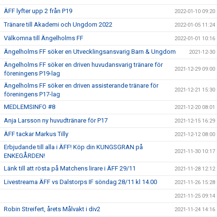
ÄFF lyfter upp 2 från P19
2022-01-10 09:20
Tränare till Akademi och Ungdom 2022
2022-01-05 11:24
Välkomna till Ängelholms FF
2022-01-01 10:16
Ängelholms FF söker en Utvecklingsansvarig Barn & Ungdom
2021-12-30
Ängelholms FF söker en driven huvudansvarig tränare för
2021-12-29 09:00
föreningens P19-lag
Ängelholms FF söker en driven assisterande tränare för
2021-12-21 15:30
föreningens P17-lag
MEDLEMSINFO #8
2021-12-20 08:01
Anja Larsson ny huvudtränare för P17
2021-12-15 16:29
ÄFF tackar Markus Tilly
2021-12-12 08:00
Erbjudande till alla i ÄFF! Köp din KUNGSGRAN på
2021-11-30 10:17
ENKEGÅRDEN!
Länk till att rösta på Matchens lirare i ÄFF 29/11
2021-11-28 12:12
Livestreama ÄFF vs Dalstorps IF söndag 28/11 kl 14.00
2021-11-26 15:28
2021-11-25 09:14
Robin Streifert, årets Målvakt i div2
2021-11-24 14:16