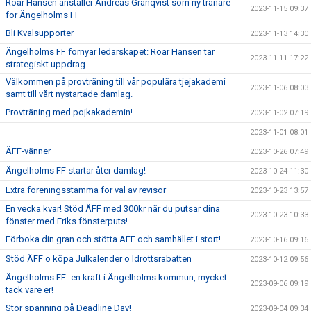
Roar Hansen anställer Andreas Granqvist som ny tränare
2023-11-15 09:37
för Ängelholms FF
Bli Kvalsupporter
2023-11-13 14:30
Ängelholms FF förnyar ledarskapet: Roar Hansen tar
2023-11-11 17:22
strategiskt uppdrag
Välkommen på provträning till vår populära tjejakademi
2023-11-06 08:03
samt till vårt nystartade damlag.
Provträning med pojkakademin!
2023-11-02 07:19
2023-11-01 08:01
ÄFF-vänner
2023-10-26 07:49
Ängelholms FF startar åter damlag!
2023-10-24 11:30
Extra föreningsstämma för val av revisor
2023-10-23 13:57
En vecka kvar! Stöd ÄFF med 300kr när du putsar dina
2023-10-23 10:33
fönster med Eriks fönsterputs!
Förboka din gran och stötta ÄFF och samhället i stort!
2023-10-16 09:16
Stöd ÄFF o köpa Julkalender o Idrottsrabatten
2023-10-12 09:56
Ängelholms FF- en kraft i Ängelholms kommun, mycket
2023-09-06 09:19
tack vare er!
Stor spänning på Deadline Day!
2023-09-04 09:34