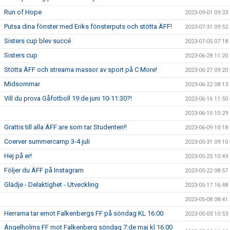
Run of Hope
2023-09-01 09:33
Putsa dina fönster med Eriks fönsterputs och stötta ÄFF!
2023-07-31 09:52
Sisters cup blev succé
2023-07-05 07:18
Sisters cup
2023-06-28 11:20
Stötta ÄFF och streama massor av sport på C More!
2023-06-27 09:20
Midsommar
2023-06-22 08:13
Vill du prova Gåfotboll 19:de juni 10-11:30?!
2023-06-16 11:50
2023-06-15 10:29
Grattis till alla ÄFF:are som tar Studenten!!
2023-06-09 10:18
Coerver summercamp 3-4 juli
2023-05-31 09:10
Hej på er!
2023-05-25 10:49
Följer du ÄFF på Instagram
2023-05-22 08:57
Glädje - Delaktighet - Utveckling
2023-05-17 16:48
2023-05-08 08:41
Herrarna tar emot Falkenbergs FF på söndag KL 16:00
2023-05-03 10:53
Ängelholms FF mot Falkenberg söndag 7:de maj kl 16:00