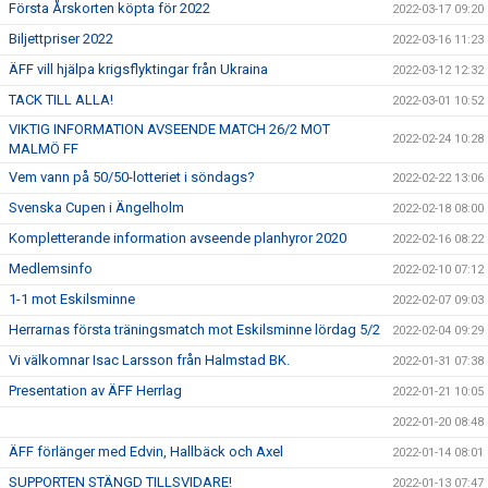
Första Årskorten köpta för 2022
2022-03-17 09:20
Biljettpriser 2022
2022-03-16 11:23
ÄFF vill hjälpa krigsflyktingar från Ukraina
2022-03-12 12:32
TACK TILL ALLA!
2022-03-01 10:52
VIKTIG INFORMATION AVSEENDE MATCH 26/2 MOT
2022-02-24 10:28
MALMÖ FF
Vem vann på 50/50-lotteriet i söndags?
2022-02-22 13:06
Svenska Cupen i Ängelholm
2022-02-18 08:00
Kompletterande information avseende planhyror 2020
2022-02-16 08:22
Medlemsinfo
2022-02-10 07:12
1-1 mot Eskilsminne
2022-02-07 09:03
Herrarnas första träningsmatch mot Eskilsminne lördag 5/2
2022-02-04 09:29
Vi välkomnar Isac Larsson från Halmstad BK.
2022-01-31 07:38
Presentation av ÄFF Herrlag
2022-01-21 10:05
2022-01-20 08:48
ÄFF förlänger med Edvin, Hallbäck och Axel
2022-01-14 08:01
SUPPORTEN STÄNGD TILLSVIDARE!
2022-01-13 07:47